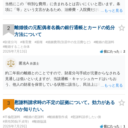
当然にこの「特別な費用」に含まれるとは言いにくいと思います。条
項に「等」という文言があるため、治療費・入院費だけに限定される
わけではありませんが、その前に「病気・事故に伴う費用」と明記さ
れていますので、通常は、病気や事故によって臨時に必要となった医
療費その他これに類する特別支出を念頭に置いた条項と読むのが自然
2
離婚後の元配偶者名義の銀行通帳とカードの処分
です。したがって、大学の入学金、授業料、受験費用などの教育費に
方法について
ついてまで、「この条項があるから当然に半額を請求できる」とまで
#財産分与
#養育費
#親権
#婚姻費用(別居中の生活費など)
#離婚の慰謝料
は言いにくいと思われます。なお、通常、大学進学費用をどこまで負
#離婚すること自体
担すべきかについては、離婚時の合意内容のほか、子どもの年齢、大
2026年7月13日
役にたった
2
学進学についての父母の認識、父母の学歴・収入・資産状況、進学先
や費用などを踏まえて個別に検討することになります。公正証書の他
匿名A
弁護士
の条項において、養育費の終期についてどのように定められている
か、大学進学に関する定めの有無、「教育費」「進学費用」に関する
約二年前の離婚とのことですので、財産分与手続が元妻からなされる
定めの有無等について確認する必要があると考えられます。
見通しは低いといえますが、当該通帳・キャッシュカードはいちお
う、他人の財産を保管している状態に該当し、民法上は事務管理（597
条）が成立しているとはいえます。 現実に問題になることはさほど考
えにくくとも、表だってのお答えとしては元妻の了解なく処分するこ
とはできないというお答えになってしまいます。
3
慰謝料請求時の不定の証拠について。効力がある
のか知りたい。
#不倫慰謝料
#離婚の慰謝料
#離婚書類作成
#慰謝料請求したい側
#異性関係(不貞等)
#離婚協議
2026年7月29日
役にたった
1