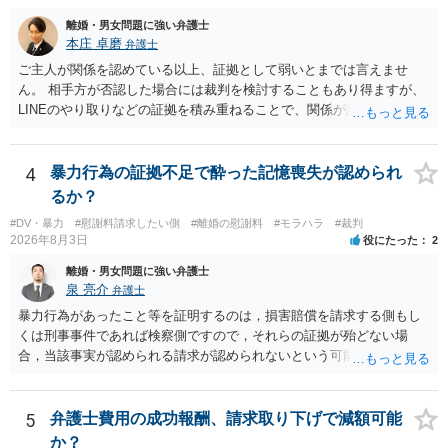
離婚・男女問題に強い弁護士
本庄 卓磨
弁護士
ご主人が関係を認めている以上、証拠として弱いとまでは言えませ
ん。 相手方が否認した場合には裁判を検討することもあり得ますが、
LINEのやり取りなどの証拠を積み重ねることで、関係が認定される余
地は十分にあります。 ただし、手元の証拠でどこまで認定できるかは
個別の事情によりますので、お早めに弁護士に相談されることをおす
すめします。
4
暴力行為の証拠不足で酔った記憶喪失が認められ
るか？
#DV・暴力
#慰謝料請求したい側
#離婚の慰謝料
#モラハラ
#裁判
2026年8月3日
役にたった
2
離婚・男女問題に強い弁護士
泉 亮介
弁護士
暴力行為があったこと等を証明するのは，損害賠償を請求する側もし
くは刑事事件であれば検察側ですので，それらの証拠が殆どない場
合，当該事実が認められる請求が認められないという可能性はあるで
しょう。
5
弁護士費用の成功報酬、請求取り下げで減額可能
か？