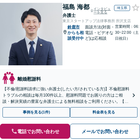
福島 海都
埼玉県
インタビュ
ーを見る
弁護士
東京スタートアップ法律事務所 所沢支店
営業時間：06:
鈴鹿市
面談方法(対面・
からも相
電話・ビデオな
30~22:00（土
談受付中
ど)は応相談
日祝日）
離婚慰謝料
【不倫/慰謝料請求に強い弁護士(したい方/されている方)】不倫慰謝料
トラブルの相談は毎月100件以上、慰謝料問題でお困りの方はご相
談・解決実績の豊富な弁護士による無料相談をご利用ください。【不
倫相談は初回0円】【全国対応】
事例を見る(1件)
料金表を見る
電話でお問い合わせ
メールでお問い合わせ