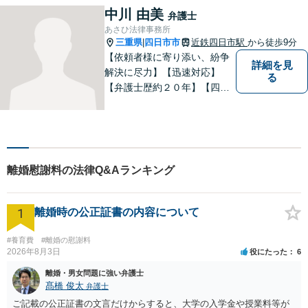
刑事事件全般】双方ともに納
中川 由美
弁護士
得する解決を目指します【交
あさひ法律事務所
通事故】示談金の増額に向け
三重県
四日市市
近鉄四日市駅
から徒歩9分
|
尽力
【依頼者様に寄り添い、紛争
詳細を見
解決に尽力】【迅速対応】
る
【弁護士歴約２０年】【四日
市市役所すぐ西】【女性弁護
士】＊安心してご相談くださ
い＊
離婚慰謝料の法律Q&Aランキング
1
離婚時の公正証書の内容について
#養育費
#離婚の慰謝料
2026年8月3日
役にたった
6
離婚・男女問題に強い弁護士
髙橋 俊太
弁護士
ご記載の公正証書の文言だけからすると、大学の入学金や授業料等が