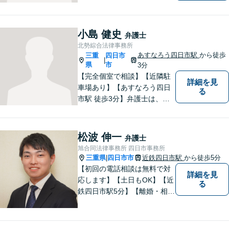
言等）。是非一度ご相談くだ
さい。
小島 健史
弁護士
北勢綜合法律事務所
あすなろう四日市駅
から徒歩
三重
四日市
|
県
市
3分
【完全個室で相談】【近隣駐
詳細を見
車場あり】【あすなろう四日
る
市駅 徒歩3分】弁護士は、依
頼者の方のサポーターです。
わからないことがあれば、何
でも聞いてください。 問題解
松波 伸一
弁護士
決に向かって一緒に頑張りま
旭合同法律事務所 四日市事務所
しょう。
三重県
四日市市
近鉄四日市駅
から徒歩5分
|
【初回の電話相談は無料で対
詳細を見
応します】【土日もOK】【近
る
鉄四日市駅5分】【離婚・相続
問題】困っている方の力にな
れる様、話を聞き、寄り添い
ます【後見業務などの民事・