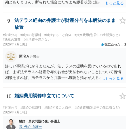
殆どありません。断られた場合にたちまち膠着状態に陥ってしまうの
と、同居中の依頼者ご本人をますます窮地に陥らせてしまう可能性が
高いためです。 実務的には、ご相談者さまが転居する形で離婚協議等
を進める選択を採らざるを得ないことが圧倒的多数です。
9
法テラス経由の弁護士が財産分与を未解決のまま
放置
#財産分与
#離婚の慰謝料
#離婚すること自体
#婚姻費用(別居中の生活費など)
#悪意の遺棄
#生活費を渡さない
2026年7月18日
役にたった
2
匿名A
弁護士
詳しい事情がわかりませんが、法テラスの援助を受けているのであれ
ば、まず法テラスへ財産分与のお金が支払われないことについて苦情
相談をすれば、法テラスから弁護士へ確認と指示が入ると思います。
その上で、所属する弁護士会の市民窓口へ連絡することも考えられま
す。
10
婚姻費用調停申立てについて
#財産分与
#離婚の慰謝料
#離婚すること自体
#婚姻費用(別居中の生活費など)
2026年7月14日
離婚・男女問題に強い弁護士
泉 亮介
弁護士