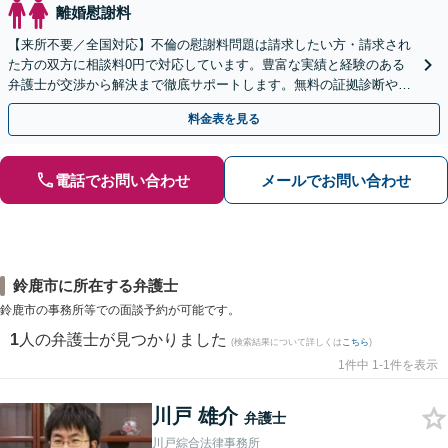
離婚慰謝料
【来所不要／全国対応】不倫の慰謝料問題は請求したい方・請求され
た方の双方に相談料0円で対応しています。豊富な実績と経験のある
弁護士が交渉から解決まで徹底サポートします。無料の証拠診断や着
手金の返還保証もありますので安心してご相談ください。
料金表を見る
電話でお問い合わせ
メールでお問い合わせ
鈴鹿市に所在する弁護士
鈴鹿市の事務所等での面談予約が可能です。
1
人の弁護士が見つかりました
(検索結果について詳しくは
こちら
)
1件中 1-1件を表示
川戸 雄介
弁護士
川戸綜合法律事務所