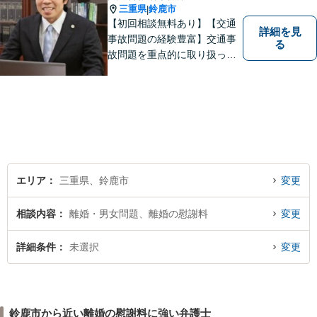
三重県
鈴鹿市
|
【初回相談無料あり】【交通
詳細を見
事故問題の経験豊富】交通事
る
故問題を重点的に取り扱って
おり、中でも被害者からのご
相談案件を中心に手掛けてい
ます。その他の法律問題につ
いても、あなたの身近な相談
役として、あなたの力になり
ます。
エリア
三重県、鈴鹿市
変更
相談内容
離婚・男女問題、離婚の慰謝料
変更
詳細条件
未選択
変更
鈴鹿市から近い離婚の慰謝料に強い弁護士