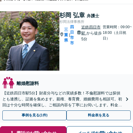
杉岡 弘章
弁護士
杉岡法律事務所
四
近鉄四日市
営業時間：09:00~
三
日
18:00（土日祝
駅
から徒歩
重
|
市
日）
5分
県
市
離婚慰謝料
【近鉄四日市駅5分】財産分与などの実績多数！不倫慰謝料では探偵
とも連携し、証拠を集めます。親権、養育費、婚姻費用も相談可。初
回は十分な時間を確保し、ご相談内容を丁寧にお伺いします。料金に
ついても納得いただけるまで丁寧にご説明いたします。
事例を見る(1件)
料金表を見る