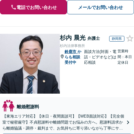
電話でお問い合わせ
メールでお問い合わせ
杉内 晨光
弁護士
静岡県
杉内法律事務所
営業時
鈴鹿市
か
面談方法(対面・電
らも相談
話・ビデオなど)は
間：本日
受付中
応相談
定休日
離婚慰謝料
【東海エリア対応】【休日・夜間面談可】【WEB面談対応】【完全個
室で秘密厳守】不貞慰謝料や離婚問題でお悩みの方へ。慰謝料請求か
ら離婚協議・調停・裁判まで、お気持ちに寄り添いながら丁寧にサポ