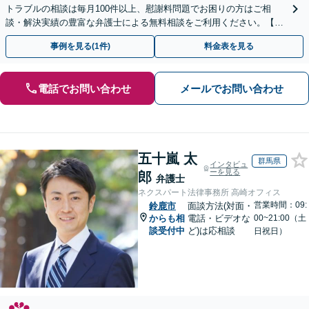
トラブルの相談は毎月100件以上、慰謝料問題でお困りの方はご相
談・解決実績の豊富な弁護士による無料相談をご利用ください。【不
倫相談は初回0円】【全国対応】
事例を見る(1件)
料金表を見る
電話でお問い合わせ
メールでお問い合わせ
五十嵐 太
群馬県
インタビュ
ーを見る
郎
弁護士
ネクスパート法律事務所 高崎オフィス
営業時間：09:
鈴鹿市
面談方法(対面・
からも相
電話・ビデオな
00~21:00（土
談受付中
ど)は応相談
日祝日）