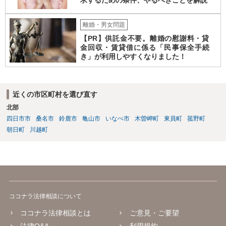
求するための条件、やるべきことを解説
離婚・男女問題
【PR】供託金不要。離婚の慰謝料・貸
金回収・賃貸借に係る「民事保全手続
き」が利用しやすくなりました！
近くの市区町村を選び直す
北部
四日市市
桑名市
鈴鹿市
亀山市
いなべ市
木曽岬町
東員町
菰野町
朝日町
川越町
ココナラ法律相談について
ココナラ法律相談とは
ご意見・ご要望
法律Q&A
利用規約