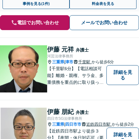
事例を見る(1件)
料金表を見る
電話でお問い合わせ
メールでお問い合わせ
伊藤 元祥
弁護士
河芸法律事務所
三重県
津市
千里駅
から徒歩6分
|
【千里駅6分】【電話相談可
詳細を見
能】離婚・親権、サラ金、多
る
重債務を重点的に取り扱って
おります。 借金及び交通事故
の相談は、初回30分につき無
料です。弁護士が客観的な視
点で状況を把握し、最適な解
伊藤 朋紀
弁護士
決策をご提案いたします。ぜ
四日市SG法律事務所
ひご相談ください。
三重県
四日市市
近鉄四日市駅
から徒歩2分
|
【近鉄四日市駅より徒歩３
詳細を見
分】【夜間・休日対応可（要