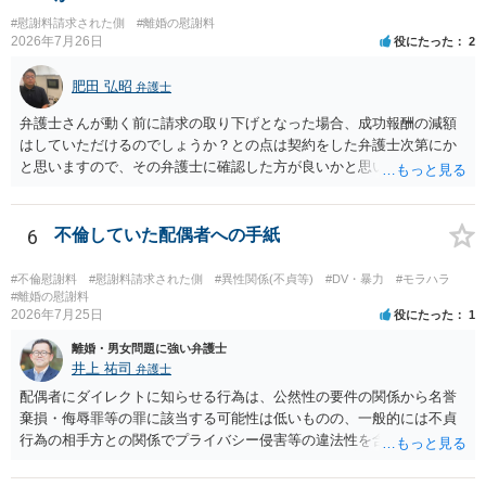
#慰謝料請求された側
#離婚の慰謝料
2026年7月26日
役にたった
2
肥田 弘昭
弁護士
弁護士さんが動く前に請求の取り下げとなった場合、成功報酬の減額
はしていただけるのでしょうか？との点は契約をした弁護士次第にか
と思いますので、その弁護士に確認した方が良いかと思います。ご参
考にしてください。
6
不倫していた配偶者への手紙
#不倫慰謝料
#慰謝料請求された側
#異性関係(不貞等)
#DV・暴力
#モラハラ
#離婚の慰謝料
2026年7月25日
役にたった
1
離婚・男女問題に強い弁護士
井上 祐司
弁護士
配偶者にダイレクトに知らせる行為は、公然性の要件の関係から名誉
棄損・侮辱罪等の罪に該当する可能性は低いものの、一般的には不貞
行為の相手方との関係でプライバシー侵害等の違法性を含む行為で
す。 そのため、そのことを知った相手方の夫婦関係への影響が大きい
ため、弁護士としては推奨しないことが一般的かと思います。