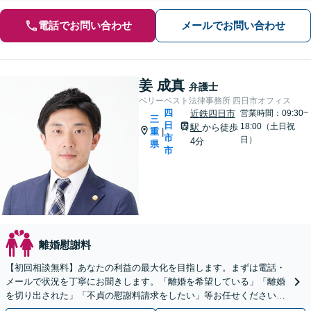
電話でお問い合わせ
メールでお問い合わせ
姜 成真
弁護士
ベリーベスト法律事務所 四日市オフィス
四
近鉄四日市
営業時間：09:30~
三
日
18:00（土日祝
駅
から徒歩
重
|
市
日）
4分
県
市
離婚慰謝料
【初回相談無料】あなたの利益の最大化を目指します。まずは電話・
メールで状況を丁寧にお聞きします。「離婚を希望している」「離婚
を切り出された」「不貞の慰謝料請求をしたい」等お任せください。
【リーズナブルな料金設定】