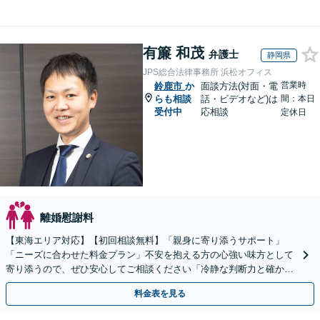
有簾 和茂
弁護士
静岡県
JPS総合法律事務所 浜松オフィス
営業時
鈴鹿市
か
面談方法(対面・電
らも相談
話・ビデオなど)は
間：本日
受付中
応相談
定休日
離婚慰謝料
【東海エリア対応】【初回相談無料】「親身に寄り添うサポート」
「ニーズに合わせた料金プラン」不安を抱える方の心強い味方として
寄り添うので、ぜひ安心してご相談ください「冷静な判断力と確かな
交渉力で、あなたの権利を守ります」【休日・夜間相談可】
料金表を見る