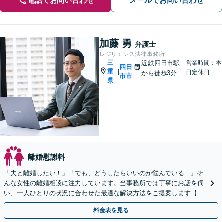
電話でお問い合わせ
メールでお問い合わせ
加藤 勇
弁護士
レジリエンス法律事務所
三
近鉄四日市駅
営業時間：本
四日
重
|
日定休日
から徒歩3分
市市
県
離婚慰謝料
「夫と離婚したい！」「でも、どうしたらいいのか悩んでいる...」そ
んな女性の離婚相談に注力しています。当事務所では丁寧にお話を伺
い、一人ひとりの状況に合わせた最適な解決方法をご提案します【選
べる料金プラン】【法テラス可】【近鉄四日市駅3分】
料金表を見る