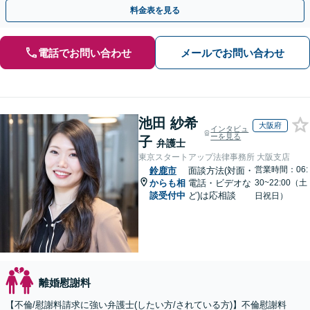
ートいたします。
料金表を見る
電話でお問い合わせ
メールでお問い合わせ
池田 紗希
大阪府
インタビュ
ーを見る
子
弁護士
東京スタートアップ法律事務所 大阪支店
営業時間：06:
鈴鹿市
面談方法(対面・
からも相
電話・ビデオな
30~22:00（土
談受付中
ど)は応相談
日祝日）
離婚慰謝料
【不倫/慰謝料請求に強い弁護士(したい方/されている方)】不倫慰謝料