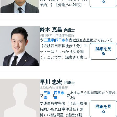
る
予約）】【分割払い対応】
【弁護士歴１０年以上】 法律
相談を大切にしています。ま
ずはできる限り丁寧にお聞き
して、一緒に解決方法を考え
鈴木 克昌
弁護士
る手助けをさせていただけれ
四日市エース法律事務所
ばと思いますので、お気軽に
三重県
四日市市
近鉄名古屋駅
から徒歩7分
|
ご相談ください。
【近鉄四日市駅徒歩７分】モ
詳細を見
ットーは『しっかり話を聞
る
く』ことです。誠実さと実直
さを取り柄に、一つ一つの案
件に真摯に向き合います。離
婚問題／企業法務／労働問題
（使用者側）／交通事故／相
早川 忠宏
弁護士
続問題など、幅広く対応。お
北勢綜合法律事務所
気軽にご相談ください。
あすなろう四日市駅
から徒歩
三重
四日市
|
県
市
3分
交通事故被害者（弁護士費用
詳細を見
特約があれば事件受任も無
る
料）/ 相続問題（遺産分割、遺