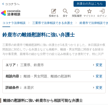
弁護士の方はこちら
ココナラへ
投稿する
探す
閲覧履歴
マイリスト
ログイン
ココナラ法律相談
三重県で法律相談できる弁護士
鈴鹿市で法律相談で
鈴鹿市の離婚慰謝料に強い弁護士
三重県の鈴鹿市で離婚慰謝料に強い弁護士が1名見つかりました。休日面談や夜
間面談に対応している弁護士なども掲載中。離婚・男女問題に関係する財産分
与や養育費、親権等の細かな分野での絞り込み検索もでき便利です。特に川戸
綜合法律事務所の川戸 雄介弁護士のプロフィール情報や弁護士費用、強みなど
が注目されています。『鈴鹿市で土日や夜間に発生した離婚慰謝料のトラブル
エリア
三重県、鈴鹿市
変更
を今すぐに弁護士に相談したい』『離婚慰謝料のトラブル解決の実績豊富な近
くの弁護士を検索したい』『初回相談無料で離婚慰謝料を法律相談できる鈴鹿
相談内容
離婚・男女問題、離婚の慰謝料
変更
市内の弁護士に相談予約したい』などでお困りの相談者さんにおすすめです。
詳細条件
未選択
変更
離婚の慰謝料に強い鈴鹿市から相談可能な弁護士