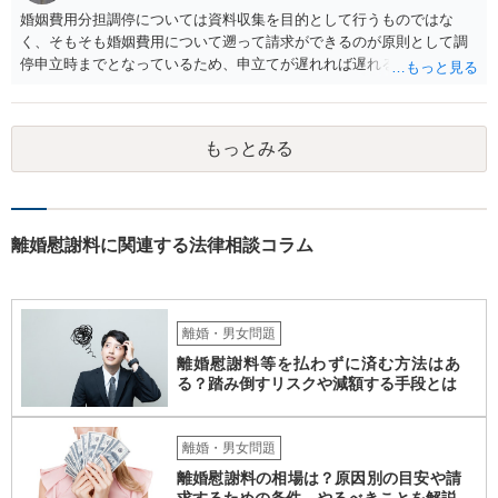
婚姻費用分担調停については資料収集を目的として行うものではな
く、そもそも婚姻費用について遡って請求ができるのが原則として調
停申立時までとなっているため、申立てが遅れれば遅れるほど、遡れ
る期間に差が出てしまうのを防ぐためです。 また、離婚調停と違い、
婚姻費用については調停で話がまとまらなかった場合に審判で裁判所
の判断が出るため、終局的な解決が見込めます。 弁護士に一度相談さ
もっとみる
れた方が良いでしょう。
離婚慰謝料に関連する法律相談コラム
離婚・男女問題
離婚慰謝料等を払わずに済む方法はあ
る？踏み倒すリスクや減額する手段とは
離婚・男女問題
離婚慰謝料の相場は？原因別の目安や請