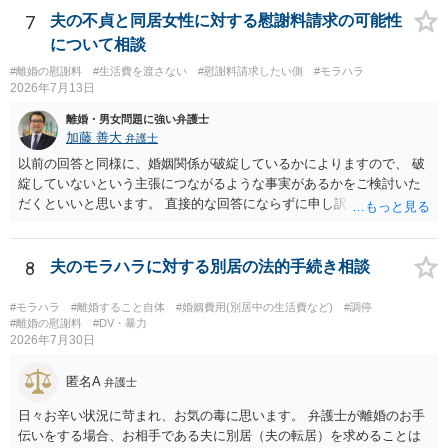
7
夫の不貞と同居女性に対する慰謝料請求の可能性
について相談
#離婚の慰謝料
#生活費を渡さない
#慰謝料請求したい側
#モラハラ
2026年7月13日
離婚・男女問題に強い弁護士
加藤 善大
弁護士
以前の回答と同様に、婚姻関係が破綻しているかによりますので、 破
綻していないという主張につながるような事実があるかをご検討いた
だくといいと思います。 直接的な回答にならずに申し訳ございません
が、ご参考にしていただけますと幸いです。
8
夫のモラハラに対する別居の法的手続き相談
#モラハラ
#離婚すること自体
#婚姻費用(別居中の生活費など)
#調停
#離婚の慰謝料
#DV・暴力
2026年7月30日
匿名A
弁護士
日々お辛い状況に苛まれ、お気の毒に思います。 弁護士が離婚のお手
伝いをする場合、お相手である夫に別居（夫の転居）を求めることは