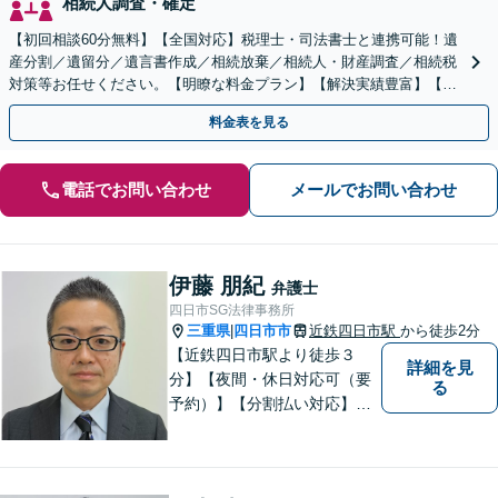
相続人調査・確定
【初回相談60分無料】【全国対応】税理士・司法書士と連携可能！遺
産分割／遺留分／遺言書作成／相続放棄／相続人・財産調査／相続税
対策等お任せください。【明瞭な料金プラン】【解決実績豊富】【電
話相談可】
料金表を見る
電話でお問い合わせ
メールでお問い合わせ
伊藤 朋紀
弁護士
四日市SG法律事務所
三重県
四日市市
近鉄四日市駅
から徒歩2分
|
【近鉄四日市駅より徒歩３
詳細を見
分】【夜間・休日対応可（要
る
予約）】【分割払い対応】
【弁護士歴１０年以上】 法律
相談を大切にしています。ま
ずはできる限り丁寧にお聞き