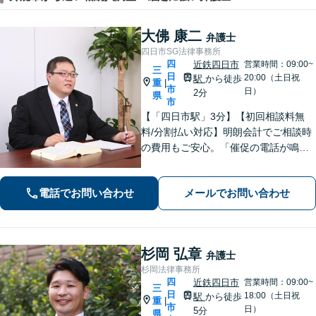
大佛 康二
弁護士
四日市SG法律事務所
四
近鉄四日市
営業時間：09:00~
三
日
20:00（土日祝
駅
から徒歩
重
|
市
日）
2分
県
市
【「四日市駅」3分】【初回相談料無
料/分割払い対応】明朗会計でご相談時
の費用もご安心。「催促の電話が鳴り
止まない」「FXや仮想通貨で大損し
た」に対応できます。自己破産や任意
電話でお問い合わせ
メールでお問い合わせ
整理、個人再生など幅広い解決方法を
提示【完全個室で安心】
杉岡 弘章
弁護士
杉岡法律事務所
四
近鉄四日市
営業時間：09:00~
三
日
18:00（土日祝
駅
から徒歩
重
|
市
日）
5分
県