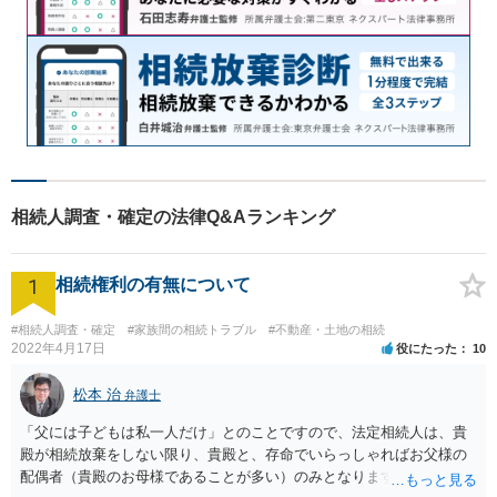
相続人調査・確定の法律Q&Aランキング
1
相続権利の有無について
#相続人調査・確定
#家族間の相続トラブル
#不動産・土地の相続
2022年4月17日
役にたった
10
松本 治
弁護士
「父には子どもは私一人だけ」とのことですので、法定相続人は、貴
殿が相続放棄をしない限り、貴殿と、存命でいらっしゃればお父様の
配偶者（貴殿のお母様であることが多い）のみとなります。遺言がな