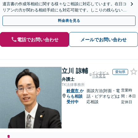
遺言書の作成等相続に関する様々なご相談に対応しています。在日コ
リアンの方が関わる相続手続にも対応可能です。しこりの残らない解
決を特に意識しています。
料金表を見る
電話でお問い合わせ
メールでお問い合わせ
立川 諒輔
愛知県
インタビュ
ーを見る
弁護士
TK法律事務所
営業時
鈴鹿市
か
面談方法(対面・電
らも相談
話・ビデオなど)は
間：本日
受付中
応相談
定休日