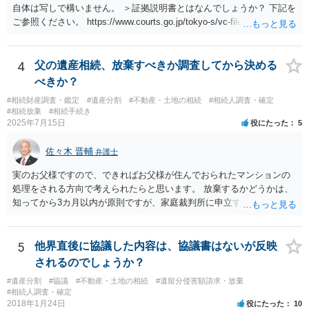
自体は写しで構いません。 ＞証拠説明書とはなんでしょうか？ 下記を
ご参照ください。 https://www.courts.go.jp/tokyo-s/vc-files/tokyo-s/file/
14-1kisairei.pdf
4
父の遺産相続、放棄すべきか調査してから決める
べきか？
#相続財産調査・鑑定
#遺産分割
#不動産・土地の相続
#相続人調査・確定
#相続放棄
#相続手続き
2025年7月15日
役にたった
5
佐々木 晋輔
弁護士
実のお父様ですので、できればお父様が住んでおられたマンションの
処理をされる方向で考えられたらと思います。 放棄するかどうかは、
知ってから3カ月以内が原則ですが、家庭裁判所に申立すれば3カ月の
期間を伸長することができます。 その間に、財産の状況を調査して、
放棄するかどうか決めることができます。 銀行やサラ金が数年も放置
することはありませんので、数年後に借金が発見される可能性はほぼ
5
他界直後に協議した内容は、協議書はないが反映
ありません。 なお、私が扱った相続放棄を検討していた案件で、期間
されるのでしょうか？
伸長して調査したところ、サラ金に対する過払金など相当な財産が見
#遺産分割
#協議
#不動産・土地の相続
#遺留分侵害額請求・放棄
つかったため相続したという事例がありました。
#相続人調査・確定
2018年1月24日
役にたった
10