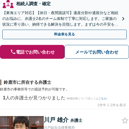
相続人調査・確定
【東海エリア対応】【休日・夜間面談可】遺産分割や遺留分など相続
のお悩みに、弁護士2名のチーム体制で丁寧に対応します。ご家族の
状況に寄り添い、納得できる解決を目指します。まずは今の不安をお
聞かせください【メール・WEB相談可】
料金表を見る
電話でお問い合わせ
メールでお問い合わせ
鈴鹿市に所在する弁護士
鈴鹿市の事務所等での面談予約が可能です。
1
人の弁護士が見つかりました
(検索結果について詳しくは
こちら
)
1件中 1-1件を表示
川戸 雄介
弁護士
川戸綜合法律事務所