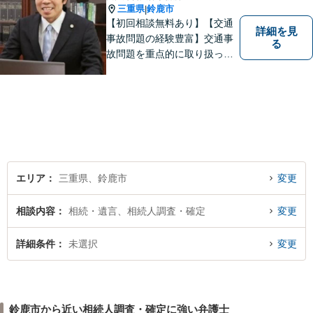
三重県
鈴鹿市
|
【初回相談無料あり】【交通
詳細を見
事故問題の経験豊富】交通事
る
故問題を重点的に取り扱って
おり、中でも被害者からのご
相談案件を中心に手掛けてい
ます。その他の法律問題につ
いても、あなたの身近な相談
役として、あなたの力になり
ます。
エリア
三重県、鈴鹿市
変更
相談内容
相続・遺言、相続人調査・確定
変更
詳細条件
未選択
変更
鈴鹿市から近い相続人調査・確定に強い弁護士