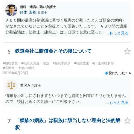
相続・遺言に強い弁護士
鈴木 崇裕
弁護士
ＡＢＣ間の遺産分割協議に基づく現実の分割（たとえば預金の解約）
がなされていないことを前提として回答いたします。 ＡＢＣ間の遺産
分割協議は，法律上（建前上）は，口頭で合意に至ったものであって
も有効です。 しかし，口頭で合意したことを立証する方法がありませ
ん。 また，不動産の名義を移転するためには，遺産分割協議書への署
名捺印を得る必要があります。 したがって，残念ながら，「ＡＢＣ間
6
鉄道会社に賠償金とその後について
の遺産分割協議が有効に成立している」という前提に基づく主張は困
難と思われます。 「ＡＢＣ間の遺産分割協議は未了のまま，ＡとＢが
#相続放棄
#相続人調査・確定
#相続手続き
#相続放棄
#口座凍結解除
死亡し，二次相続が発生した」という前提に基づいて協議を進める必
#不動産・土地の相続
2019年6月28日
役にたった
6
要があります。 もちろん，Ｃの立場としては，ＡＢＣ間の遺産分割協
議の内容を前提とした主張をすることが最も有利ですが，ＡＢの相続
匿名A
人は応じない姿勢を示していることから，実現は困難だと思います。
弁護士
主張としては維持しつつも，現実的な解決方法（遺産分割協議の落と
情報を小出しにされますといつまでも質問と回答にキリがありません
しどころ）としては，譲歩することを甘受しなければならないかもし
ので、後はお近くの弁護士にご相談下さい。
れません。
7
「姻族の姻族」は親族に該当しない理由と法的解
釈