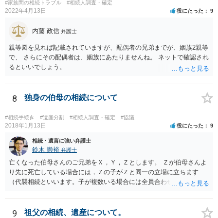
#家族間の相続トラブル
#相続人調査・確定
2022年4月13日
役にたった
9
内藤 政信
弁護士
親等図を見れば記載されていますが、配偶者の兄弟までが、姻族2親等
で、 さらにその配偶者は、姻族にあたりませんね。 ネットで確認され
るといいでしょう。
8
独身の伯母の相続について
#相続手続き
#遺産分割
#相続人調査・確定
#協議
2018年1月13日
役にたった
9
相続・遺言に強い弁護士
鈴木 崇裕
弁護士
亡くなった伯母さんのご兄弟をＸ，Ｙ，Ｚとします。 Ｚが伯母さんよ
り先に死亡している場合には，Ｚの子がＺと同一の立場に立ちます
（代襲相続といいます。子が複数いる場合には全員合わせてＺと同一
の取り分です。）。 Ｘ，Ｙ，Ｚ（またＺの子）はそれぞれ３分の１ず
つの相続分を有していますので， そのことを前提として，遺産分割協
議をすることになります（必ずしも３分の１ずつにしなくても，合意
9
祖父の相続、遺産について。