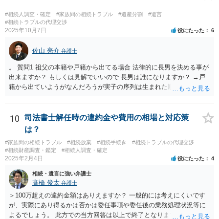
ができれば構いません。）。 今後の対応としては， ①伯母さんの相続
財産（遺産）の全容を整理する（預貯金，有価証券，不動産等の有無
#相続人調査・確定
#家族間の相続トラブル
#遺産分割
#遺言
を調べることになります。） ②相続財産に照らし，相続税の申告の準
#相続トラブルの代理交渉
2025年10月7日
役にたった
6
備をする（税理士の先生にご相談ください。） ③遺産分割協議をする
（ご本人同士で行っても構いませんし，弁護士に相談することもよろ
佐山 亮介
しいと思います。） ことになります。
弁護士
。 質問1 祖父の本籍や戸籍から出てる場合 法律的に長男を決める事が
出来ますか？ もしくは見解でいいので 長男は誰になりますか？ →戸
籍から出ていようがなんだろうが実子の序列は生まれた順ですから、
先方が後から生まれたならばお父様がお祖父様の長男です。 質問2 遺
書が腹違いの長男に向けてある場合 書かれてる内容が最優先にされる
のですか？ →遺書というのが、法律上の遺言の形式を守っている限り
10
司法書士解任時の違約金や費用の相場と対応策
はそのとおりです。 質問3 父が腹違いの長男に法律的に優位になれそ
は？
うな事はありますか？ →遺言が有効な場合、優位に立つことはできま
#家族間の相続トラブル
#相続放棄
#相続手続き
#相続トラブルの代理交渉
せんが、お祖父様が認知症であるなどの「遺言が作れないはずの事
#相続財産調査・鑑定
#相続人調査・確定
情」があるならば①遺言無効確認の訴えを起こすのは一つの手です。
2025年2月4日
役にたった
4
それができない場合は②遺留分侵害額請求で争うほかありません。 質
相続・遺言に強い弁護士
問4 相続トラブルの代理交渉は可能でしょうか。 →一般論としては可
髙橋 俊太
弁護士
能ですが、お伺いする内容ですとお祖父様が亡くなられた後に動くこ
とになるでしょう。
＞100万超えの違約金額はありえますか？ 一般的には考えにくいです
が、実際にあり得るかは否かは委任事項や委任後の業務処理状況等に
よるでしょう。 此方での当方回答は以上で終了となりますが、参考に