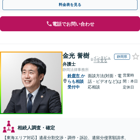
もお任せください【休日・夜間対応OK】
料金表を見る
電話でお問い合わせ
金光 誉樹
静岡県
インタビュ
ーを見る
弁護士
静岡法律事務所
営業時
鈴鹿市
か
面談方法(対面・電
らも相談
話・ビデオなど)は
間：本日
受付中
応相談
定休日
相続人調査・確定
【東海エリア対応】遺産分割交渉・調停・訴訟、遺留分侵害額請求、