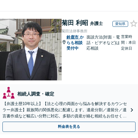
菊田 利昭
弁護士
愛知県
菊田法律事務所
営業時
鈴鹿市
か
面談方法(対面・電
らも相談
話・ビデオなど)は
間：本日
受付中
応相談
定休日
相続人調査・確定
【弁護士歴10年以上】【法と心理の両面から悩みを解決するカウンセ
ラー弁護士】親族間の関係悪化に配慮します。遺産分割／遺留分／遺
言書作成など幅広い分野に対応。多額の資産が絡む相続もお任せくだ
さい。【夜間・休日の相談可能】【駐車場完備】
料金表を見る