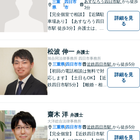
あすなろう四日市駅
から徒歩
三重
四日市
|
県
市
3分
【完全個室で相談】【近隣駐
詳細を見
車場あり】【あすなろう四日
る
市駅 徒歩3分】弁護士は、依
頼者の方のサポーターです。
わからないことがあれば、何
でも聞いてください。 問題解
松波 伸一
弁護士
決に向かって一緒に頑張りま
旭合同法律事務所 四日市事務所
しょう。
三重県
四日市市
近鉄四日市駅
から徒歩5分
|
【初回の電話相談は無料で対
詳細を見
応します】【土日もOK】【近
る
鉄四日市駅5分】【離婚・相続
問題】困っている方の力にな
れる様、話を聞き、寄り添い
ます【後見業務などの民事・
刑事事件全般】双方ともに納
齋木 洋
弁護士
得する解決を目指します【交
大洋総合法律事務所
通事故】示談金の増額に向け
三重県
四日市市
近鉄四日市駅
から徒歩5分
|
尽力
【完全個室】【近鉄四日市駅
詳細を見