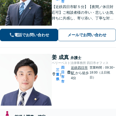
市
【近鉄四日市駅５分】【夜間／休日対
応可】ご相談者様の辛い・悲しいお気
持ちに共感し、寄り添い、丁寧な対応
を心がけます。離婚／不動産／借金／
相続／刑事事件など、幅広く対応【地
電話でお問い合わせ
メールでお問い合わせ
域に根ざした弁護士】お気軽にお問い
合わせください。
姜 成真
弁護士
ベリーベスト法律事務所 四日市オフィス
四
近鉄四日市
営業時間：09:30~
三
日
18:00（土日祝
駅
から徒歩
重
|
市
日）
4分
県
市