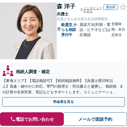
森 洋子
愛知県
インタビュー
を見る
弁護士
弁護士法人名古屋大光法律事務所
営業時
鈴鹿市
か
面談方法(対面・電
らも相談
話・ビデオなど)は
間：本日
受付中
応相談
定休日
相続人調査・確定
【東海エリア】【電話相談可】【初回相談無料】【弁護士歴10年以
上】迅速・細やかに対応。専門の税理士・司法書士と連携し、相続税
の計算や生前対策、登記などもサポートします。コミュニケーション
を大事にし、より納得できる解決を目指します。
料金表を見る
電話でお問い合わせ
メールで面談予約