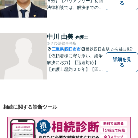
５分】【バリアフリー】初回
る
法律相談では、解決までの流
れ・今後の見通しをお伝えし
ます。お気軽にご相談くださ
い。交通事故 ／ 遺産相続 ／
企業法務・顧問弁護士
中川 由美
弁護士
あさひ法律事務所
三重県
四日市市
近鉄四日市駅
から徒歩9分
|
【依頼者様に寄り添い、紛争
詳細を見
解決に尽力】【迅速対応】
る
【弁護士歴約２０年】【四日
市市役所すぐ西】【女性弁護
士】＊安心してご相談くださ
い＊
相続に関する診断ツール