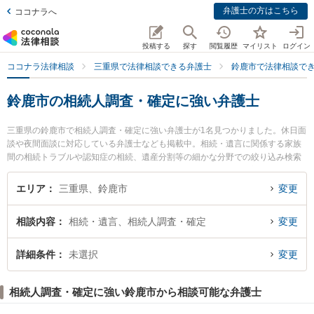
弁護士の方はこちら
ココナラへ
投稿する
探す
閲覧履歴
マイリスト
ログイン
ココナラ法律相談
三重県で法律相談できる弁護士
鈴鹿市で法律相談で
鈴鹿市の相続人調査・確定に強い弁護士
三重県の鈴鹿市で相続人調査・確定に強い弁護士が1名見つかりました。休日面
談や夜間面談に対応している弁護士なども掲載中。相続・遺言に関係する家族
間の相続トラブルや認知症の相続、遺産分割等の細かな分野での絞り込み検索
もでき便利です。特に川戸綜合法律事務所の川戸 雄介弁護士のプロフィール情
報や弁護士費用、強みなどが注目されています。『鈴鹿市で土日や夜間に発生
エリア
三重県、鈴鹿市
変更
した相続人調査・確定のトラブルを今すぐに弁護士に相談したい』『相続人調
査・確定のトラブル解決の実績豊富な近くの弁護士を検索したい』『初回相談
相談内容
相続・遺言、相続人調査・確定
変更
無料で相続人調査・確定を法律相談できる鈴鹿市内の弁護士に相談予約した
い』などでお困りの相談者さんにおすすめです。
詳細条件
未選択
変更
相続人調査・確定に強い鈴鹿市から相談可能な弁護士