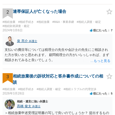
い限り、「次男」（お父様の弟）らの相続権は発生しません。
2
連帯保証人が亡くなった場合
#相続放棄
#相続手続き
#相続放棄
#M&A・事業承継
#相続人調査・確定
#相続財産調査・鑑定
2024年3月6日
役にたった
7
泉 亮介
弁護士
支払いの費目等については税理士の先生や会計士の先生にご相談され
た方が良いかと思われます。 顧問税理士の方がいらっしゃれば、まず
相談されてみると良いでしょう。
3
相続放棄後の訴状対応と答弁書作成についての相
談
#相続放棄
#相続手続き
#相続人調査・確定
#相続トラブルの代理交渉
2026年3月28日
役にたった
5
相続・遺言に強い弁護士
髙橋 俊太
弁護士
＞相続放棄申述受理証明書の写しで良いのでしょうか？ 提出するもの