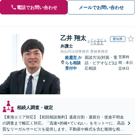
電話でお問い合わせ
メールでお問い合わせ
乙井 翔太
愛知県
インタビュ
ーを見る
弁護士
旭合同法律事務所 豊橋事務所
営業時
鈴鹿市
か
面談方法(対面・電
らも相談
話・ビデオなど)は
間：本日
受付中
応相談
定休日
相続人調査・確定
【東海エリア対応】【初回相談無料】遺産分割・遺留分・使途不明金
の調査まで幅広く対応。「迅速×的確×ていねい」をモットーに、高品
質なリーガルサービスを提供します。不動産や株式を含む複雑な相続