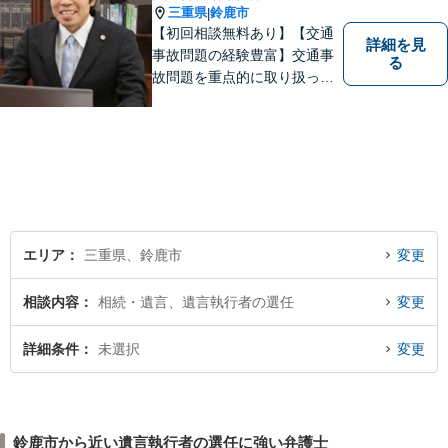
三重県
鈴鹿市
|
【初回相談無料あり】【交通
詳細を見
事故問題の経験豊富】交通事
る
故問題を重点的に取り扱って
おり、中でも被害者からのご
相談案件を中心に手掛けてい
ます。その他の法律問題につ
いても、あなたの身近な相談
役として、あなたの力になり
ます。
エリア
三重県、鈴鹿市
変更
相談内容
相続・遺言、遺言執行者の選任
変更
詳細条件
未選択
変更
鈴鹿市から近い遺言執行者の選任に強い弁護士