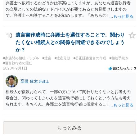
弁護士へ依頼するかどうかは事案によりますが、あなたも遺言執行者
の立場としての法的なアドバイスが必要であるとお見受けしますの
で、弁護士へ相談することをお勧めします。「あちらの弁護士」（元
嫁と娘の弁護士のことでしょうか）へ聴いても、自分に有利な主張や
誘導しかしてこないと思います。
10
遺言書作成時に弁護士を選任することで、関わり
たくない相続人との関係を回避できるのでしょう
か？
#家族間の相続トラブル
#遺言
#遺産分割
#公正証書遺言の作成
#相続手続き
#遺言執行者の選任
2023年9月1日
役にたった
3
髙橋 俊太
弁護士
相続人が複数おられて、一部の方について関わりたくないとお考えの
場合は、関わってもよい方を遺言執行者にしておくという方法も考え
られます。もちろん、弁護士を遺言執行者に指定することもできます
が、（関わってもよい）相続人を遺言執行者に指定しておいて、その
方に再委任の権限を付与しておくという方法もあります。 一度、弁護
士に直接ご相談されることをお勧めいたします。
もっとみる