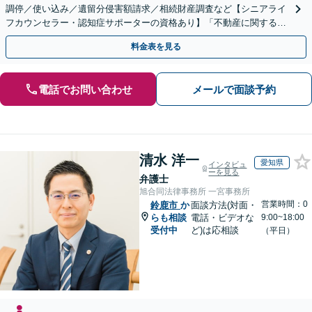
調停／使い込み／遺留分侵害額請求／相続財産調査など【シニアライ
フカウンセラー・認知症サポーターの資格あり】「不動産に関する相
続もお任せください」【当日・夜間相談可（要相談）】
料金表を見る
電話でお問い合わせ
メールで面談予約
清水 洋一
愛知県
インタビュ
ーを見る
弁護士
旭合同法律事務所 一宮事務所
営業時間：0
鈴鹿市
か
面談方法(対面・
らも相談
電話・ビデオな
9:00~18:00
受付中
ど)は応相談
（平日）