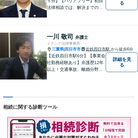
５分】【バリアフリー】初回
る
法律相談では、解決までの流
れ・今後の見通しをお伝えし
ます。お気軽にご相談くださ
い。交通事故 ／ 遺産相続 ／
企業法務・顧問弁護士
一川 敬司
弁護士
イクシア法律事務所
三重県
四日市市
近鉄四日市駅
から徒歩6分
|
【近鉄四日市駅6分】【事業会
詳細を見
社勤務経験あり】弁護歴12年
る
以上！交通事故、離婚分野に
強みをもつ弁護士。皆様の立
場に立ち、最善の解決策を模
索し、迅速に動いてまいりま
す。明瞭会計を心がけていま
す。まずはお気軽にご相談
相続に関する診断ツール
を！