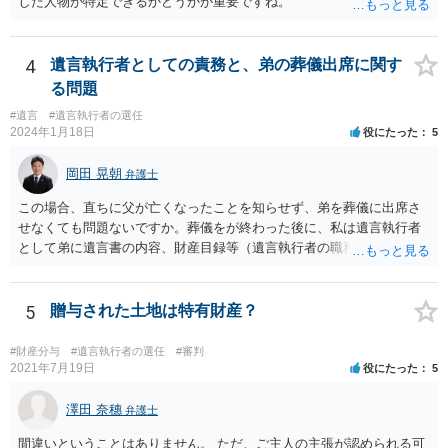
した人物が特定できるかどうかが重要ですね。
4
遺言執行者としての責務と、弟の葬儀出席に関す
る問題
#遺言
#遺言執行者の選任
2024年1月18日
役にたった
5
岡田 晃朝
弁護士
この場合、直ちに父が亡くなったことを知らせず、弟を葬儀に出席さ
せなくても問題ないですか。葬儀をが終わった後に、私は遺言執行者
として弟に遺言書の内容、財産目録等（遺言執行者の職務）を知らせ
ればよいですか。 葬儀は喪主が主催する行事ですから、誰を参加させ
るかは喪主の自由です。 呼ばなくてもかまいません。 そもそも、そう
いう法律関係にありません。 遺言の内容と遺産の総額の通知、公正証
5
贈与された土地は特有財産？
書でない場合は遺言の検認については、執行者に通知義務があるの
で、対応しましょう。 そのあとは遺留分の請求などがあればそれへの
#財産分与
#遺言執行者の選任
#審判
対応となるでしょう。
2021年7月19日
役にたった
5
澤田 奈穗
弁護士
間違いということはありません。 ただ、ご主人の主張が認められる可