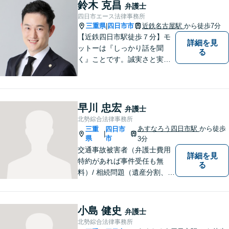
して、一緒に解決方法を考え
鈴木 克昌
弁護士
る手助けをさせていただけれ
四日市エース法律事務所
ばと思いますので、お気軽に
三重県
四日市市
近鉄名古屋駅
から徒歩7分
|
ご相談ください。
【近鉄四日市駅徒歩７分】モ
詳細を見
ットーは『しっかり話を聞
る
く』ことです。誠実さと実直
さを取り柄に、一つ一つの案
件に真摯に向き合います。離
婚問題／企業法務／労働問題
（使用者側）／交通事故／相
早川 忠宏
弁護士
続問題など、幅広く対応。お
北勢綜合法律事務所
気軽にご相談ください。
あすなろう四日市駅
から徒歩
三重
四日市
|
県
市
3分
交通事故被害者（弁護士費用
詳細を見
特約があれば事件受任も無
る
料）/ 相続問題（遺産分割、遺
言等）。是非一度ご相談くだ
さい。
小島 健史
弁護士
北勢綜合法律事務所