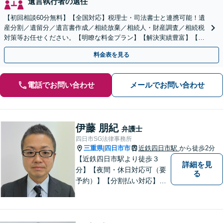
遺言執行者の選任
【初回相談60分無料】【全国対応】税理士・司法書士と連携可能！遺
産分割／遺留分／遺言書作成／相続放棄／相続人・財産調査／相続税
対策等お任せください。【明瞭な料金プラン】【解決実績豊富】【電
話相談可】
料金表を見る
電話でお問い合わせ
メールでお問い合わせ
伊藤 朋紀
弁護士
四日市SG法律事務所
三重県
四日市市
近鉄四日市駅
から徒歩2分
|
【近鉄四日市駅より徒歩３
詳細を見
分】【夜間・休日対応可（要
る
予約）】【分割払い対応】
【弁護士歴１０年以上】 法律
相談を大切にしています。ま
ずはできる限り丁寧にお聞き