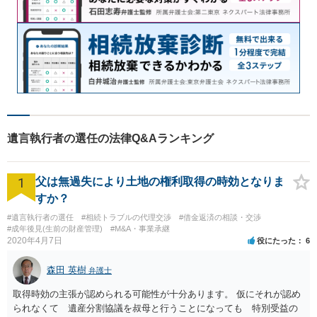
遺言執行者の選任の法律Q&Aランキング
1
父は無過失により土地の権利取得の時効となりま
すか？
#遺言執行者の選任
#相続トラブルの代理交渉
#借金返済の相談・交渉
#成年後見(生前の財産管理)
#M&A・事業承継
2020年4月7日
役にたった
6
森田 英樹
弁護士
取得時効の主張が認められる可能性が十分あります。 仮にそれが認め
られなくて 遺産分割協議を叔母と行うことになっても 特別受益の