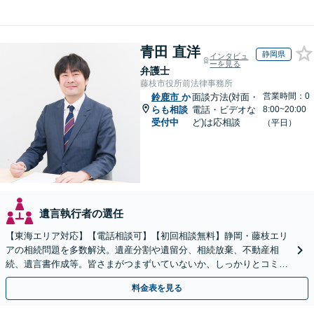
青田 直洋
静岡県
インタビュ
ーを見る
弁護士
藤枝市役所前法律事務所
営業時間：0
鈴鹿市
か
面談方法(対面・
らも相談
電話・ビデオな
8:00~20:00
受付中
ど)は応相談
（平日）
遺言執行者の選任
【東海エリア対応】【電話相談可】【初回相談無料】静岡・藤枝エリ
アの相続問題を多数解決。遺産分割や遺留分、相続放棄、不動産相
続、遺言書作成等。皆さまがつまずいていないか、しっかりとコミュ
ニケーションを取りながらお話を進めます【休日夜間相談可】
料金表を見る