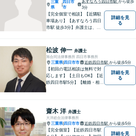
あすなろう四日市駅
から徒歩
三重
四日市
|
県
市
3分
【完全個室で相談】【近隣駐
詳細を見
車場あり】【あすなろう四日
る
市駅 徒歩3分】弁護士は、依
頼者の方のサポーターです。
わからないことがあれば、何
でも聞いてください。 問題解
松波 伸一
弁護士
決に向かって一緒に頑張りま
旭合同法律事務所 四日市事務所
しょう。
三重県
四日市市
近鉄四日市駅
から徒歩5分
|
【初回の電話相談は無料で対
詳細を見
応します】【土日もOK】【近
る
鉄四日市駅5分】【離婚・相続
問題】困っている方の力にな
れる様、話を聞き、寄り添い
ます【後見業務などの民事・
刑事事件全般】双方ともに納
齋木 洋
弁護士
得する解決を目指します【交
大洋総合法律事務所
通事故】示談金の増額に向け
三重県
四日市市
近鉄四日市駅
から徒歩5分
|
尽力
【完全個室】【近鉄四日市駅
詳細を見