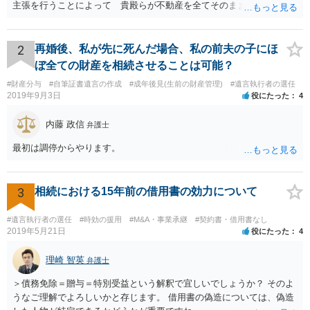
主張を行うことによって 貴殿らが不動産を全てそのまま取得できる
ことが可能でしょう。
2
再婚後、私が先に死んだ場合、私の前夫の子にほ
ぼ全ての財産を相続させることは可能？
#財産分与
#自筆証書遺言の作成
#成年後見(生前の財産管理)
#遺言執行者の選任
2019年9月3日
役にたった
4
内藤 政信
弁護士
最初は調停からやります。
3
相続における15年前の借用書の効力について
#遺言執行者の選任
#時効の援用
#M&A・事業承継
#契約書・借用書なし
2019年5月21日
役にたった
4
理崎 智英
弁護士
＞債務免除＝贈与＝特別受益という解釈で宜しいでしょうか？ そのよ
うなご理解でよろしいかと存じます。 借用書の偽造については、偽造