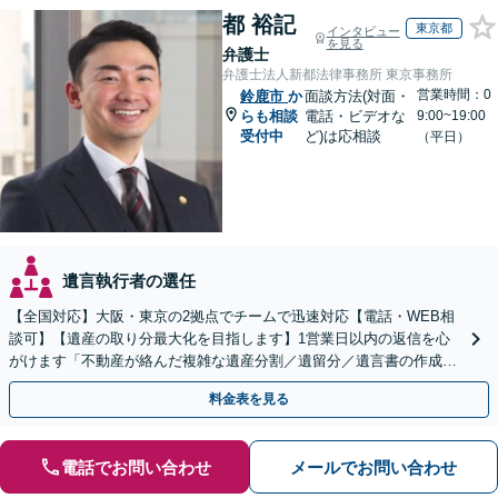
都 裕記
東京都
インタビュー
を見る
弁護士
弁護士法人新都法律事務所 東京事務所
営業時間：0
鈴鹿市
か
面談方法(対面・
らも相談
電話・ビデオな
9:00~19:00
受付中
ど)は応相談
（平日）
遺言執行者の選任
【全国対応】大阪・東京の2拠点でチームで迅速対応【電話・WEB相
談可】【遺産の取り分最大化を目指します】1営業日以内の返信を心
がけます「不動産が絡んだ複雑な遺産分割／遺留分／遺言書の作成・
執行／事業承継など、お任せください」【休日相談あり】
料金表を見る
電話でお問い合わせ
メールでお問い合わせ