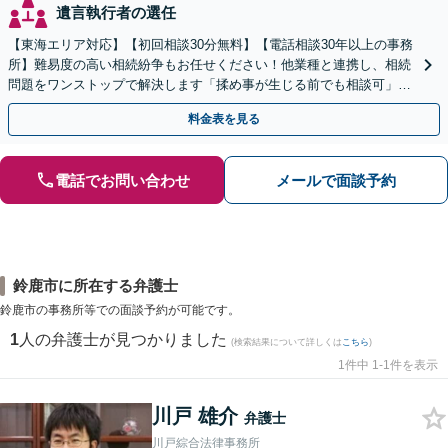
遺言執行者の選任
【東海エリア対応】【初回相談30分無料】【電話相談30年以上の事務
所】難易度の高い相続紛争もお任せください！他業種と連携し、相続
問題をワンストップで解決します「揉め事が生じる前でも相談可」
【分割払い対応】【完全個室制】【休日夜間相談可】
料金表を見る
電話でお問い合わせ
メールで面談予約
鈴鹿市に所在する弁護士
鈴鹿市の事務所等での面談予約が可能です。
1
人の弁護士が見つかりました
(検索結果について詳しくは
こちら
)
1件中 1-1件を表示
川戸 雄介
弁護士
川戸綜合法律事務所