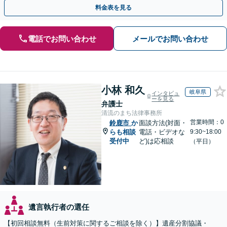
い、納得できる解決を目指します
料金表を見る
電話でお問い合わせ
メールでお問い合わせ
小林 和久
岐阜県
インタビュ
ーを見る
弁護士
清流のまち法律事務所
営業時間：0
鈴鹿市
か
面談方法(対面・
らも相談
電話・ビデオな
9:30~18:00
受付中
ど)は応相談
（平日）
遺言執行者の選任
【初回相談無料（生前対策に関するご相談を除く）】遺産分割協議・