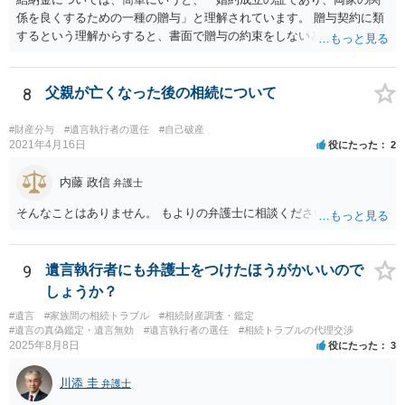
係を良くするための一種の贈与」と理解されています。 贈与契約に類
するという理解からすると、書面で贈与の約束をしないと相手方は支
払いを請求できません。 反面、実際に支払ったあとから返金を求める
ことは困難です。 くれぐれも今後お気をつけください。 弁護士に対応
を依頼されるのも悪くはありませんが、感情的な理由が強いと思いま
8
父親が亡くなった後の相続について
すので法的観点から説得を試みても解決は難しいように思います。
#財産分与
#遺言執行者の選任
#自己破産
2021年4月16日
役にたった
2
内藤 政信
弁護士
そんなことはありません。 もよりの弁護士に相談ください。
9
遺言執行者にも弁護士をつけたほうがかいいので
しょうか？
#遺言
#家族間の相続トラブル
#相続財産調査・鑑定
#遺言の真偽鑑定・遺言無効
#遺言執行者の選任
#相続トラブルの代理交渉
2025年8月8日
役にたった
3
川添 圭
弁護士