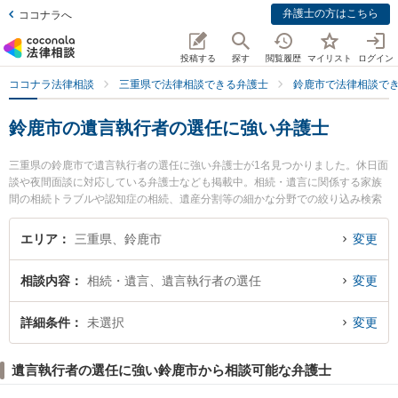
弁護士の方はこちら
ココナラへ
投稿する
探す
閲覧履歴
マイリスト
ログイン
ココナラ法律相談
三重県で法律相談できる弁護士
鈴鹿市で法律相談で
鈴鹿市の遺言執行者の選任に強い弁護士
三重県の鈴鹿市で遺言執行者の選任に強い弁護士が1名見つかりました。休日面
談や夜間面談に対応している弁護士なども掲載中。相続・遺言に関係する家族
間の相続トラブルや認知症の相続、遺産分割等の細かな分野での絞り込み検索
もでき便利です。特に川戸綜合法律事務所の川戸 雄介弁護士のプロフィール情
報や弁護士費用、強みなどが注目されています。『鈴鹿市で土日や夜間に発生
エリア
三重県、鈴鹿市
変更
した遺言執行者の選任のトラブルを今すぐに弁護士に相談したい』『遺言執行
者の選任のトラブル解決の実績豊富な近くの弁護士を検索したい』『初回相談
相談内容
相続・遺言、遺言執行者の選任
変更
無料で遺言執行者の選任を法律相談できる鈴鹿市内の弁護士に相談予約した
い』などでお困りの相談者さんにおすすめです。
詳細条件
未選択
変更
遺言執行者の選任に強い鈴鹿市から相談可能な弁護士