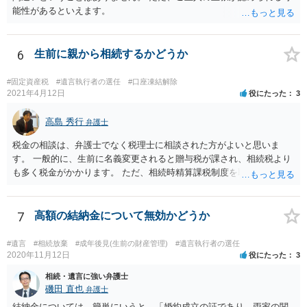
能性があるといえます。
6
生前に親から相続するかどうか
#固定資産税
#遺言執行者の選任
#口座凍結解除
2021年4月12日
役にたった
3
高島 秀行
弁護士
税金の相談は、弁護士でなく税理士に相談された方がよいと思いま
す。 一般的に、生前に名義変更されると贈与税が課され、相続税より
も多く税金がかかります。 ただ、相続時精算課税制度を取れば、実質
的に相続税と同等の税金で済む可能性があります。 実際に税理士にど
ういう場合にどれくらい税金がかかるか計算してもらって どういう方
針を取るか決められたらよいと思います。
7
高額の結納金について無効かどうか
#遺言
#相続放棄
#成年後見(生前の財産管理)
#遺言執行者の選任
2020年11月12日
役にたった
3
相続・遺言に強い弁護士
磯田 直也
弁護士
結納金については、簡単にいうと、「婚約成立の証であり、両家の関