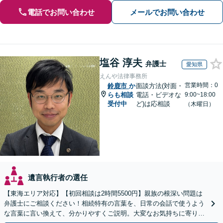
電話でお問い合わせ
メールでお問い合わせ
塩谷 淳夫
弁護士
愛知県
えんや法律事務所
営業時間：0
鈴鹿市
か
面談方法(対面・
らも相談
電話・ビデオな
9:00~18:00
受付中
ど)は応相談
（木曜日）
遺言執行者の選任
【東海エリア対応】【初回相談は2時間5500円】親族の根深い問題は
弁護士にご相談ください！相続特有の言葉を、日常の会話で使うよう
な言葉に言い換えて、分かりやすくご説明。大変なお気持ちに寄り添