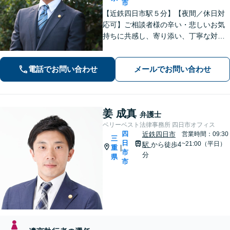
市
【近鉄四日市駅５分】【夜間／休日対
応可】ご相談者様の辛い・悲しいお気
持ちに共感し、寄り添い、丁寧な対応
を心がけます。離婚／不動産／借金／
相続／刑事事件など、幅広く対応【地
電話でお問い合わせ
メールでお問い合わせ
域に根ざした弁護士】お気軽にお問い
合わせください。
姜 成真
弁護士
ベリーベスト法律事務所 四日市オフィス
四
近鉄四日市
営業時間：09:30
三
日
~21:00（平日）
駅
から徒歩4
重
|
市
分
県
市