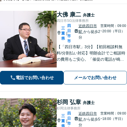
大佛 康二
弁護士
四日市SG法律事務所
四
近鉄四日市
営業時間：09:00
三
日
~20:00（平日）
駅
から徒歩2
重
|
市
分
県
市
【「四日市駅」3分】【初回相談料無
料/分割払い対応】明朗会計でご相談時
の費用もご安心。「催促の電話が鳴り
止まない」「FXや仮想通貨で大損し
た」に対応できます。自己破産や任意
電話でお問い合わせ
メールでお問い合わせ
整理、個人再生など幅広い解決方法を
提示【完全個室で安心】
杉岡 弘章
弁護士
杉岡法律事務所
四
近鉄四日市
営業時間：09:00
三
日
~18:00（平日）
駅
から徒歩5
重
|
市
分
県