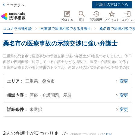
弁護士の方はこちら
ココナラへ
投稿する
探す
閲覧履歴
マイリスト
ログイン
ココナラ法律相談
三重県で法律相談できる弁護士
桑名市で法律相談で
桑名市の医療事故の示談交渉に強い弁護士
三重県の桑名市で医療事故の示談交渉に強い弁護士が3名見つかりました。休日
面談や夜間面談に対応している弁護士なども掲載中。医療・介護問題に関係す
る歯科治療ミスや美容整形のトラブル、産婦人科の訴訟等の細かな分野での絞
り込み検索もでき便利です。特に弁護士法人関・岸田・中村法律事務所 桑名オ
フィスの岸田 哲弁護士や嶋田幸司法律事務所の嶋田 幸司弁護士、梅村・長谷川
エリア
三重県、桑名市
変更
法律事務所の長谷川 俊晶弁護士のプロフィール情報や弁護士費用、強みなどが
注目されています。『桑名市で土日や夜間に発生した医療事故の示談交渉のト
相談内容
医療・介護問題、示談
変更
ラブルを今すぐに弁護士に相談したい』『医療事故の示談交渉のトラブル解決
の実績豊富な近くの弁護士を検索したい』『初回相談無料で医療事故の示談交
渉を法律相談できる桑名市内の弁護士に相談予約したい』などでお困りの相談
詳細条件
未選択
変更
者さんにおすすめです。
3
人の弁護士が見つかりました
(検索結果について詳しくは
こちら
)