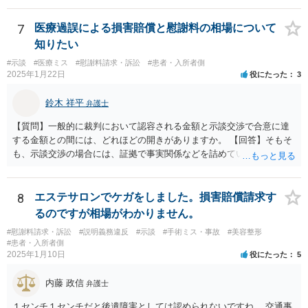
7
医療過誤による損害賠償と慰謝料の相場について
知りたい
#示談
#医療ミス
#慰謝料請求・訴訟
#患者・入所者側
2025年1月22日
役にたった
3
鈴木 祥平
弁護士
【質問】一般的に裁判において認容される金額と示談交渉で合意に達
する金額との間には、どれほどの開きがありますか。 【回答】そもそ
も、示談交渉の場合には、証拠で事実関係などを詰めていないことが
あることから、一概には言えませんが、裁判で認められる６割～７割
程度にはなると思います。
8
エステサロンでケガをしました。損害賠償請求す
るのですが相場がわかりません。
#慰謝料請求・訴訟
#説明義務違反
#示談
#手術ミス・事故
#美容整形
#患者・入所者側
2025年1月10日
役にたった
5
内藤 政信
弁護士
１センチ１センチだと後遺障害としては認められないですね。 交通事