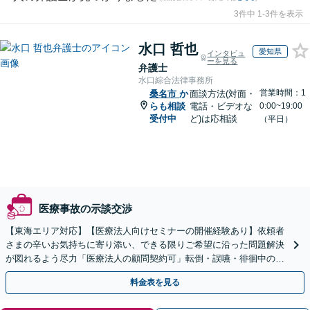
3件中 1-3件を表示
水口 哲也
愛知県
インタビュ
ーを見る
弁護士
水口綜合法律事務所
営業時間：1
桑名市
か
面談方法(対面・
らも相談
電話・ビデオな
0:00~19:00
受付中
ど)は応相談
（平日）
医療事故の示談交渉
【東海エリア対応】【医療法人向けセミナーの開催経験あり】依頼者
さまの辛いお気持ちに寄り添い、できる限りご希望に沿った問題解決
が図れるよう尽力「医療法人の顧問契約可」転倒・誤嚥・徘徊中の事
故など、介護事故のご相談も対応【休日・夜間相談可】
料金表を見る