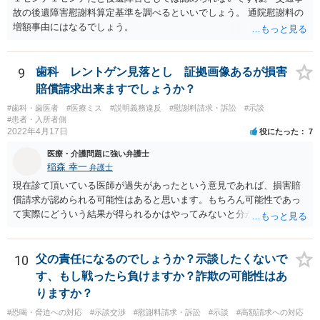
故の後遺障害慰謝料算定基準を調べるといいでしょう。 通院慰謝料の
増額事由にはなるでしょう。
9
歯科 レントゲン見落とし 証拠画像あるが損害
賠償請求出来ますでしょうか？
#歯科・歯医者
#医療ミス
#説明義務違反
#慰謝料請求・訴訟
#示談
#患者・入所者側
2022年4月17日
役にたった
7
医療・介護問題に強い弁護士
稲森 幸一
弁護士
現在診て頂いている医師が過失があったという意見であれば、損害賠
償請求が認められる可能性はあると思います。もちろん可能性であっ
て実際にどういう結果が得られるかはやってみないと分かりません
が。 損害としては、その過失によって生じた症状の治療にかかった治
療費や精神的苦痛を受けた分の慰謝料や仕事に影響があれば休業損害
などが考えられます。 頑張ってください。
10
父の責任になるのでしょうか？示談したくないで
す、もし戦ったら負けますか？詐欺の可能性はあ
りますか？
#恐喝・脅迫への対応
#示談交渉
#慰謝料請求・訴訟
#示談
#高額請求への対応