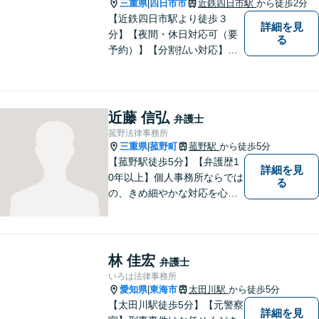
三重県
四日市市
近鉄四日市駅
から徒歩2分
|
【近鉄四日市駅より徒歩３
詳細を見
分】【夜間・休日対応可（要
る
予約）】【分割払い対応】
【弁護士歴１０年以上】 法律
相談を大切にしています。ま
ずはできる限り丁寧にお聞き
して、一緒に解決方法を考え
近藤 信弘
弁護士
る手助けをさせていただけれ
菰野法律事務所
ばと思いますので、お気軽に
三重県
菰野町
菰野駅
から徒歩5分
|
ご相談ください。
【菰野駅徒歩5分】【弁護歴1
詳細を見
0年以上】個人事務所ならでは
る
の、きめ細やかな対応を心が
けています。「相談してよか
った」と思っていただけるよ
う、最後まで粘り強く弁護を
行います！【完全個室】
林 佳宏
弁護士
いろは法律事務所
愛知県
東海市
太田川駅
から徒歩5分
|
【太田川駅徒歩5分】【元警察
詳細を見