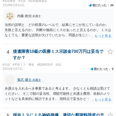
#美容整形
#示談
#説明義務違反
因果関係」です。 手術のミスと関係のないことまでは責任追及ができ
2019年3月24日
役にたった
20
ないということです。 手術のミスの結果，手術前と比べて見た目が著
しく悪くなってしまったとか， 手術のミスの結果，入院期間が延びて
内藤 政信
弁護士
しまったとかいう事情があれば， 追加請求が可能な余地があります。
当初の説明と、どの程度のレベルで、結果にそごが生じているのか。
ただし，手術代の返金に応じた際に「これ以上金銭の請求はしませ
失敗と言えるのか。 判断や施術にミスがあったと言えるのか。 ミスは
ん」という趣旨の合意をしてしまっていると， 上記の請求は，基本的
なくても、重要な説明が欠けていたから、問題が生じたのか。 美容整
には困難となります。
形にある程度通じてる弁護士を探せるかどうか。
4
後遺障害10級の医療ミス示談金700万円は妥当で
すか？
#示談
#手術ミス・事故
#慰謝料請求・訴訟
2023年3月7日
役にたった
9
鬼沢 健士
弁護士
弁護士を入れるべき事案であると考えます。 少なくとも相談は受けて
ください。 そこで額の妥当性、増額可能性と弁護士費用、依頼のメリ
ットなどを具体的に検討できます。 現時点で妥当かどうかを即断する
ことを避けた方がいいです。
5
採血ミスによる神経損傷、適切な慰謝料請求の方