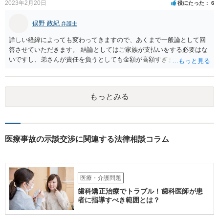
2023年2月20日
役にたった
6
俣野 政紀
弁護士
詳しい経緯によっても変わってきますので、あくまで一般論として回
答させていただきます。 結論としてはご家族が支払いをする必要はな
いですし、弟さんが責任を負うとしても金額が高額すぎます。 仮に弟
さんが施設を中傷する発言をし、他の入所者が退所していたことが事
実だとしても責任を負うのは弟さんです。弟さんの詳しいご状況は分
かりませんが、現在お仕事をされて一人暮らしもできているというこ
もっとみる
とですから、自立施設にいたからといって責任無能力者ということに
はなりません。また、お父様が施設に入所させたことと今回の争いと
の間の相当因果関係（関連性）が不明です。 金額としても法外であ
り、弁護士がそのような見解を述べたかは疑問です。「時間もあまり
ない」として考える時間や弁護士に相談する時間を与えないことも怪
医療事故の示談交渉に関連する法律相談コラム
しいです。そもそも弟さんにそのような発言があったかも不明なた
め、弟さんの言動について証拠を開示してもらってください。もし相
手の言っている事実がなければ詐欺ですので警察にもご相談くださ
い。施設の方には、「こちらも弁護士に相談します」と告げ、支払い
医療・介護問題
はせず、弁護士にご相談されることをお勧めします。 ご参考になれば
歯科矯正治療でトラブル！歯科医師が患
幸いです。
者に指導すべき範囲とは？