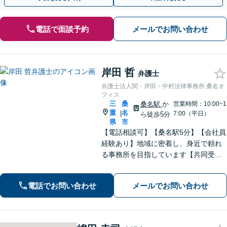
電話で面談予約
メールでお問い合わせ
岸田 哲
弁護士
弁護士法人関・岸田・中村法律事務所 桑名オ
フィス
三
桑
桑名駅
か
営業時間：10:00~1
重
名
|
7:00（平日）
ら徒歩5分
県
市
【電話相談可】【桑名駅5分】【会社員
経験あり】地域に密着し、身近で頼れ
る事務所を目指しています【共同受任
可】相談後、少しでも前進できるよう
全力を尽くします。一人で悩まず、お
電話でお問い合わせ
メールでお問い合わせ
気軽にご相談ください【夜間土日相談
可（要予約）】