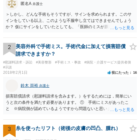
匿名A
弁護士
＞しかし、どんな手術もそうですが、サインを求められます。このサ
インをしている以上、このような不服申し立てはできませんでしょう
か？ 仮にサインをしていたとしても、「医師のミスが原因で老眼がひ
どくなったといえるような場合」や「白内障の手術の合併症として老
眼が悪化することがあるにもかかわらず、全く説明されなかったよう
な場合」には、請求することは可能です。
2
美容外科で手術ミス。手術代金に加えて損害賠償
請求できますか？
#慰謝料請求・訴訟
#美容整形
#手術ミス・事故
#病院・介護サービス提供者側
#示談
2018年2月1日
役にたった
16
鈴木 崇裕
弁護士
損害賠償請求（慰謝料請求を含みます。）をするためには，簡単にい
うと次の条件を満たす必要があります。 ① 手術にミスがあったこ
と ※病院側が認めているようですから問題ないと思います。 ② 手
術のミスの「せいで」仕事を休まなければならなくなったこと ③ 手
術のミスの「せいで」マスクが外せなくなったこと ④ 仕事を休まな
ければならなくなった「せいで」休業損害が発生したこと ⑤ マスク
3
糸を使ったリフト（術後の皮膚の凹凸、腫れ）
を外せなくなった「せいで」経済的に評価できる精神的な損害が発生
したこと 「せいで」と強調した点が，内藤先生のご指摘なさる「相当