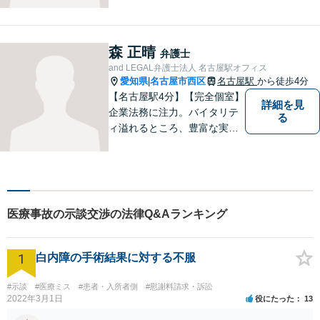
い費用体系を心がけ、事前に
しっかりと説明を行います。
依頼者の気持ちに寄り添い、
森 正晴
弁護士
最適な解決策をご提案するこ
and LEGAL弁護士法人 名古屋駅オフィス
とを大切にしています。
愛知県
名古屋市西区
名古屋駅
から徒歩4分
|
【名古屋駅4分】【完全個室】
詳細を見
企業法務に注力。バイタリテ
る
ィ溢れるところ、豊富な実
績、気軽に相談できるところ
がアピールポイントです。お
悩みの方は是非ご相談くださ
い。
医療事故の示談交渉の法律Q&Aランキング
1
白内障の手術結果に対する不服
#示談
#医療ミス
#患者・入所者側
#慰謝料請求・訴訟
2022年3月1日
役にたった
13