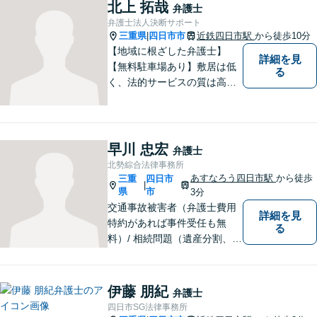
北上 拓哉
弁護士
弁護士法人決断サポート
三重県
四日市市
近鉄四日市駅
から徒歩10分
|
【地域に根ざした弁護士】
詳細を見
【無料駐車場あり】敷居は低
る
く、法的サービスの質は高く
をモットーに、ご相談者の立
場に立って、問題の解決を目
指します。交通事故／借金問
題／離婚問題／相続問題／企
早川 忠宏
弁護士
業法務など、幅広く対応可
北勢綜合法律事務所
能。【明確な料金体系】どう
あすなろう四日市駅
から徒歩
三重
四日市
|
ぞご連絡ください。
県
市
3分
交通事故被害者（弁護士費用
詳細を見
特約があれば事件受任も無
る
料）/ 相続問題（遺産分割、遺
言等）。是非一度ご相談くだ
さい。
伊藤 朋紀
弁護士
四日市SG法律事務所