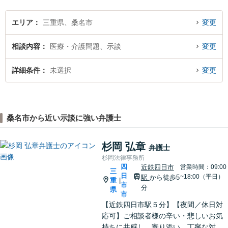
エリア
三重県、桑名市
変更
相談内容
医療・介護問題、示談
変更
詳細条件
未選択
変更
桑名市から近い示談に強い弁護士
杉岡 弘章
弁護士
杉岡法律事務所
四
近鉄四日市
営業時間：09:00
三
日
~18:00（平日）
駅
から徒歩5
重
|
市
分
県
市
【近鉄四日市駅５分】【夜間／休日対
応可】ご相談者様の辛い・悲しいお気
持ちに共感し、寄り添い、丁寧な対応