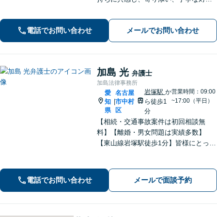
を心がけます。離婚／不動産／借金／
相続／刑事事件など、幅広く対応【地
電話でお問い合わせ
メールでお問い合わせ
域に根ざした弁護士】お気軽にお問い
合わせください。
加島 光
弁護士
加島法律事務所
岩塚駅
か
営業時間：09:00
愛
名古屋
~17:00（平日）
知
市中村
ら徒歩1
|
県
区
分
【相続・交通事故案件は初回相談無
料】【離婚・男女問題は実績多数】
【東山線岩塚駅徒歩1分】皆様にとって
身近な、敷居の低い弁護士を目指して
います。
電話でお問い合わせ
メールで面談予約