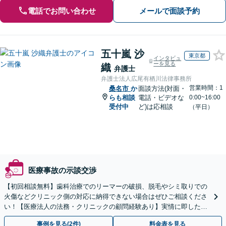
電話でお問い合わせ
メールで面談予約
五十嵐 沙
東京都
インタビュ
ーを見る
織
弁護士
弁護士法人広尾有栖川法律事務所
営業時間：1
桑名市
か
面談方法(対面・
らも相談
電話・ビデオな
0:00~16:00
受付中
ど)は応相談
（平日）
医療事故の示談交渉
【初回相談無料】歯科治療でのリーマーの破損、脱毛やシミ取りでの
火傷などクリニック側の対応に納得できない場合はぜひご相談くださ
い！【医療法人の法務・クリニックの顧問経験あり】実情に即したア
ドバイスで、納得のできるトラブルの解決を目指します。
事例を見る(2件)
料金表を見る