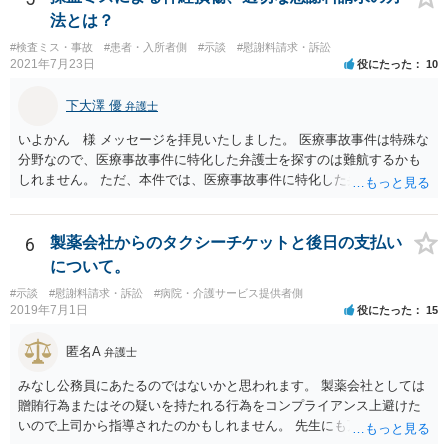
法とは？
#検査ミス・事故
#患者・入所者側
#示談
#慰謝料請求・訴訟
2021年7月23日
役にたった
10
下大澤 優
弁護士
いよかん 様 メッセージを拝見いたしました。 医療事故事件は特殊な
分野なので、医療事故事件に特化した弁護士を探すのは難航するかも
しれません。 ただ、本件では、医療事故事件に特化した弁護士でなく
とも対応は可能かと思われます。 医療事故事件で最も難しいのは医師
の過失（医療ミス）の立証なのですが、本件では過失自体には争いが
ないため、損害額の立証が主なポイントになります。 損害額に立証に
6
製薬会社からのタクシーチケットと後日の支払い
関しては、交通事故事件と同様の発想で考えればよいので、対応でき
について。
る弁護士は多いと思います。 今後の交渉については、ご自身で対応さ
#示談
#慰謝料請求・訴訟
#病院・介護サービス提供者側
れることも可能ではありますが、相手方保険会社は容易に増額に応じ
2019年7月1日
役にたった
15
ない（多少の増額はあり得るとしても、裁判基準での和解は難しい）
と思われます。 弁護士が介入することにより提示額が大きく変わるこ
匿名A
弁護士
とは多々あるため、可能であれば弁護士に依頼した上での交渉をお勧
めしたいところです。
みなし公務員にあたるのではないかと思われます。 製薬会社としては
贈賄行為またはその疑いを持たれる行為をコンプライアンス上避けた
いので上司から指導されたのかもしれません。 先生にも万一迷惑をか
けることになってはいけないと。