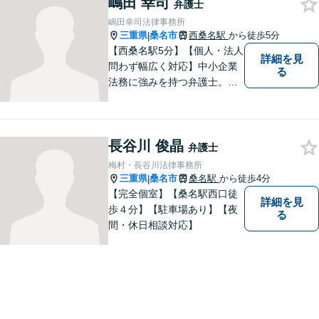
嶋田 幸司
弁護士
嶋田幸司法律事務所
三重県
桑名市
西桑名駅
から徒歩5分
|
【西桑名駅5分】【個人・法人
詳細を見
問わず幅広く対応】中小企業
る
法務に強みを持つ弁護士。個
人事務所ならではのきめ細や
かさが特徴です。依頼者様の
本質的な問題解決に貢献いた
長谷川 俊晶
します。お困りごとは、お気
弁護士
軽にご相談ください。
梅村・長谷川法律事務所
三重県
桑名市
桑名駅
から徒歩4分
|
【完全個室】【桑名駅西口徒
詳細を見
歩４分】【駐車場あり】【夜
る
間・休日相談対応】