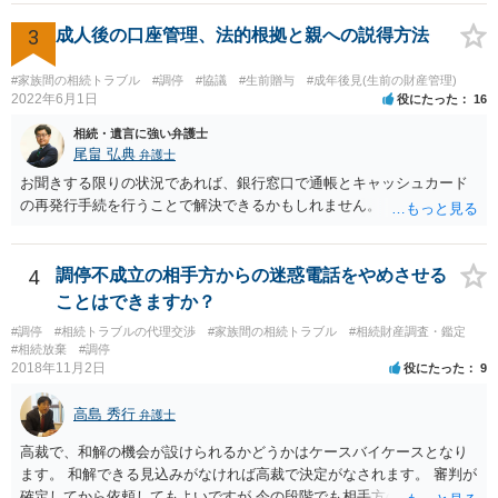
ります。 もし、主張したい事実や考慮してほしい事情に関連して
資料を持っているようであれば、主張書面とは別で提出できます。も
3
成人後の口座管理、法的根拠と親への説得方法
し、お姉さんに見られたくないような資料がある場合、「非開示の希
望に関する申出書」と共に提出することも考えられます。 ご質問：書
#家族間の相続トラブル
#調停
#協議
#生前贈与
#成年後見(生前の財産管理)
いた方が良い事と書かない方が良い事 回答： お姉さんが申立書の「申
2022年6月1日
役にたった
16
立ての趣旨」のところに書いている遺産の分け方に対して意見があれ
相続・遺言に強い弁護士
ば、まずそれを書くとよいです。 次に「申立ての理由」のところに、
尾畠 弘典
弁護士
なぜ調停を申し立てたのか(例えば、あかささんと話合いが出来ない／
お聞きする限りの状況であれば、銀行窓口で通帳とキャッシュカード
決裂した、など)や亡くなった方・あかささん・お姉さん間の事情やい
の再発行手続を行うことで解決できるかもしれません。
きさつなどが書かれていると思うので、あかささんから見てそれは違
うと感じるところは、どのように違うのか、など書くとよいです。 そ
の他、お姉さんの申立書には書かれていないけど、どのように遺産を
4
調停不成立の相手方からの迷惑電話をやめさせる
分けるかを決めるについてあかささんが重要だと考える事情があれば
(例えば、○○のときにお姉さんは亡くなった方からお金を援助してもら
ことはできますか？
った等)、それも書くとよいです。 書かない方が良いと思うことは、遺
#調停
#相続トラブルの代理交渉
#家族間の相続トラブル
#相続財産調査・鑑定
産分割に関係ない(と思われる)いきさつを沢山盛り込むことだと考えま
#相続放棄
#調停
す(あくまで遺産分割に関係することに留める方が、裁判所や調停委員
2018年11月2日
役にたった
9
の方に事情を理解してもらいやすいと思います)。
高島 秀行
弁護士
高裁で、和解の機会が設けられるかどうかはケースバイケースとなり
ます。 和解できる見込みがなければ高裁で決定がなされます。 審判が
確定してから依頼してもよいですが 今の段階でも相手方の連絡が迷惑