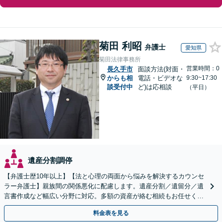
菊田 利昭
弁護士
愛知県
菊田法律事務所
営業時間：0
長久手市
面談方法(対面・
からも相
電話・ビデオな
9:30~17:30
談受付中
ど)は応相談
（平日）
遺産分割調停
【弁護士歴10年以上】【法と心理の両面から悩みを解決するカウンセ
ラー弁護士】親族間の関係悪化に配慮します。遺産分割／遺留分／遺
言書作成など幅広い分野に対応。多額の資産が絡む相続もお任せくだ
さい。【夜間・休日の相談可能】【駐車場完備】
料金表を見る