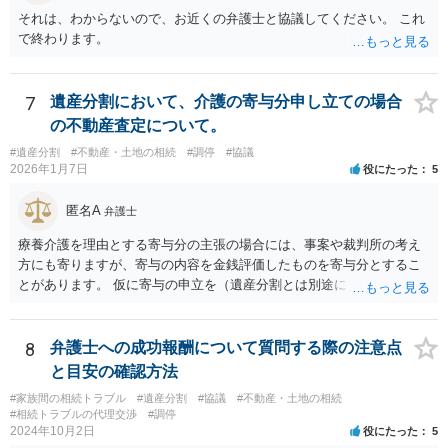
それは、わからないので、お近くの弁護士と協議してください。 これ
で終わります。
7
遺産分割において、介護の寄与分申し立ての場合
の不動産査定について。
#遺産分割
#不動産・土地の相続
#調停
#協議
2026年1月7日
役にたった
5
匿名A
弁護士
療養介護を理由とする寄与分の主張の場合には、事案や裁判所の考え
方にも寄りますが、寄与の内容を金銭評価したものを寄与分とするこ
とがあります。 仮に寄与の申立を（遺産分割とは別途に）して、その
ような考え方を撮るなら、必ずしも相続財産全体の評価（不動産の評
価）は不要ということもあります。 ただ、前提として、遺産分割はし
なければならないでしょうから、現実的にはいずれにせよ不動産評価
8
弁護士への成功報酬について質問する際の注意点
は必要でしょう。
と目安の確認方法
#家族間の相続トラブル
#遺産分割
#協議
#不動産・土地の相続
#相続トラブルの代理交渉
#調停
2024年10月2日
役にたった
5