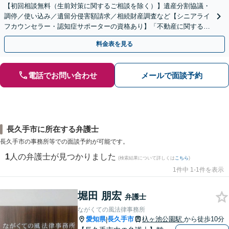
【初回相談無料（生前対策に関するご相談を除く）】遺産分割協議・
調停／使い込み／遺留分侵害額請求／相続財産調査など【シニアライ
フカウンセラー・認知症サポーターの資格あり】「不動産に関する相
続もお任せください」【当日・夜間相談可（要相談）】
料金表を見る
電話でお問い合わせ
メールで面談予約
長久手市に所在する弁護士
長久手市の事務所等での面談予約が可能です。
1
人の弁護士が見つかりました
(検索結果について詳しくは
こちら
)
1件中 1-1件を表示
堀田 朋宏
弁護士
ながくての風法律事務所
愛知県
長久手市
杁ヶ池公園駅
から徒歩10分
|