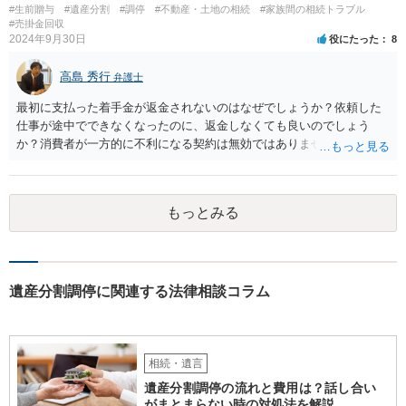
#生前贈与
#遺産分割
#調停
#不動産・土地の相続
#家族間の相続トラブル
#売掛金回収
2024年9月30日
役にたった
8
高島 秀行
弁護士
最初に支払った着手金が返金されないのはなぜでしょうか？依頼した
仕事が途中でできなくなったのに、返金しなくても良いのでしょう
か？消費者が一方的に不利になる契約は無効ではありませんか？
着手金は、前の弁護士が倒れるまでにやった仕事に応じて清算する義
務があると思います。 倒れた弁護士が所属する弁護士会に相談さ
れた方がよいと思います。 倒れた弁護士は脳梗塞で倒れたようで
もっとみる
すが、 判断能力があり、復代理を倒れた弁護士の判断で復代理を
選任したのか 即ち、復代理人の選任は有効なのかという問題もあ
ると思います。
遺産分割調停に関連する法律相談コラム
相続・遺言
遺産分割調停の流れと費用は？話し合い
がまとまらない時の対処法を解説