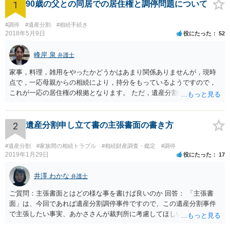
1
90歳の父との同居での居住権と調停問題について
#調停
#遺産分割
#相続手続き
2018年5月9日
役にたった
52
峰岸 泉
弁護士
家事，料理，雑用をやったかどうかはあまり関係ありませんが，現時
点で，一応母親からの相続により，持分をもっているようですので，
これが一応の居住権の根拠となります。 ただ，遺産分割により，母の
持分を父親が取得した場合，住み続けるのは難しいかも知れません。
2
遺産分割申し立て書の主張書面の書き方
#遺産分割
#家族間の相続トラブル
#相続財産調査・鑑定
#調停
2019年1月29日
役にたった
17
井澤 わかな
弁護士
ご質問：主張書面とはどの様な事を書けば良いのか 回答： 「主張書
面」は、今回であれば遺産分割調停事件ですので、この遺産分割事件
で主張したい事実、あかささんが裁判所に考慮してほしいと思う、亡
くなった方・あかささん・お姉さん間の事情などを記入することにな