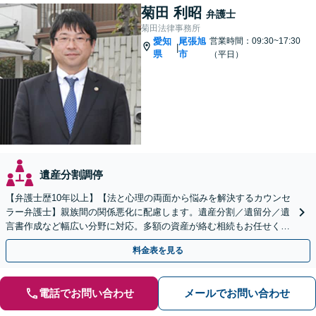
菊田 利昭
弁護士
菊田法律事務所
愛知
尾張旭
営業時間：09:30~17:30
|
県
市
（平日）
遺産分割調停
【弁護士歴10年以上】【法と心理の両面から悩みを解決するカウンセ
ラー弁護士】親族間の関係悪化に配慮します。遺産分割／遺留分／遺
言書作成など幅広い分野に対応。多額の資産が絡む相続もお任せくだ
さい。【夜間・休日の相談可能】【駐車場完備】
料金表を見る
電話でお問い合わせ
メールでお問い合わせ