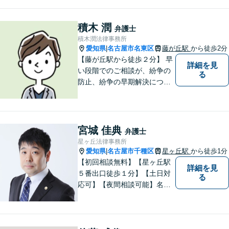
積木 潤
弁護士
積木潤法律事務所
愛知県
名古屋市名東区
藤が丘駅
から徒歩2分
|
【藤が丘駅から徒歩２分】 早
詳細を見
い段階でのご相談が、紛争の
る
防止、紛争の早期解決につな
がります。 まずはお気軽にご
相談ください。
宮城 佳典
弁護士
星ヶ丘法律事務所
愛知県
名古屋市千種区
星ヶ丘駅
から徒歩1分
|
【初回相談無料】【星ヶ丘駅
詳細を見
５番出口徒歩１分】【土日対
る
応可】【夜間相談可能】名古
屋市千種区の弁護士です。ぜ
ひ一度ご相談ください。