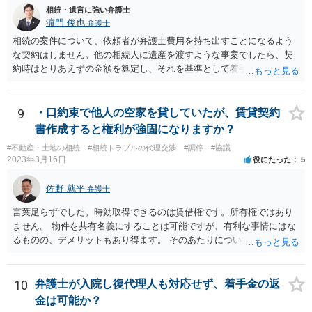
相続・遺言に強い弁護士
濵門 俊也
弁護士
相続の案件について、依頼者が弁護士費用を持ち出すことになるよう
な契約はしません。他の相続人に遺産を渡すような事案でしたら、契
約時はとりあえずの金額を算定し、それを基準として着手金を設定
し、事件終了時に報酬金や追加着手金として考慮するといった契約も
あり得ます。 今後の見通しを言わないで契約はできないです。依頼者
が納得できる説明を受けるべきです。
9
・口約束で他人の空家を貸していたが、賃貸契約
書作成すると権利が強固になりますか？
#不動産・土地の相続
#相続トラブルの代理交渉
#調停
#協議
2023年3月16日
役にたった
5
佐野 就平
弁護士
言葉足らずでした。時効取得できるのは賃借権です。所有権ではあり
ません。 物件を共有名義にすることは可能ですが、有利な事情にはな
るものの、デメリットもあり得ます。 そのあたりについては、お近く
の弁護士にご相談ください。
10
弁護士が入院し復代理人も対応せず、着手金の返
金は可能か？