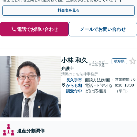
間・休日面談可】【完全個室・秘密厳守】
料金表を見る
電話でお問い合わせ
メールでお問い合わせ
小林 和久
岐阜県
インタビュ
ーを見る
弁護士
清流のまち法律事務所
営業時間：0
長久手市
面談方法(対面・
からも相
電話・ビデオな
9:30~18:00
談受付中
ど)は応相談
（平日）
遺産分割調停