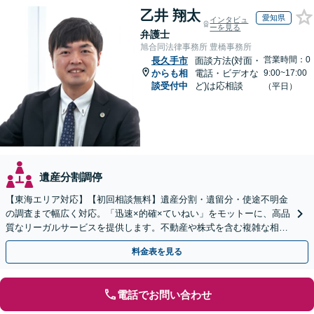
乙井 翔太
愛知県
インタビュ
ーを見る
弁護士
旭合同法律事務所 豊橋事務所
営業時間：0
長久手市
面談方法(対面・
からも相
電話・ビデオな
9:00~17:00
談受付中
ど)は応相談
（平日）
遺産分割調停
【東海エリア対応】【初回相談無料】遺産分割・遺留分・使途不明金
の調査まで幅広く対応。「迅速×的確×ていねい」をモットーに、高品
質なリーガルサービスを提供します。不動産や株式を含む複雑な相続
もお任せください【休日・夜間対応OK】
料金表を見る
電話でお問い合わせ