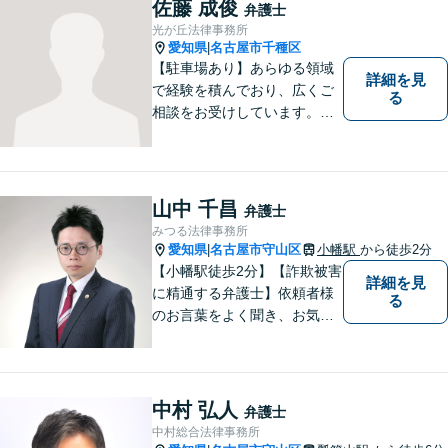
佐藤 成俊
弁護士
光が丘法律事務所
愛知県
名古屋市千種区
|
【駐車場あり】あらゆる領域
詳細を見
で経験を積んでおり、広くご
る
相談をお受けしています。ご
依頼者との信頼関係を大切
に、一つ一つのご相談、トラ
ブル解決に対応いたします。
山中 千昌
弁護士
みつる法律事務所
愛知県
名古屋市守山区
小幡駅
から徒歩2分
|
【小幡駅徒歩2分】【詐欺被害
詳細を見
に精通する弁護士】依頼者様
る
のお言葉をよく聞き、お気持
ちを尊重した弁護を行いま
す。共に悩み、最適な解決へ
と導いてまいります。まずは
お気軽にご相談ください。
中村 弘人
弁護士
【土日・祝日も予約で対応
中村総合法律事務所
可】