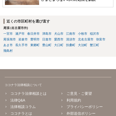
近くの市区町村を選び直す
尾張 (名古屋市外)
一宮市
瀬戸市
春日井市
津島市
犬山市
江南市
小牧市
稲沢市
尾張旭市
岩倉市
豊明市
日進市
愛西市
清須市
北名古屋市
弥富市
あま市
長久手市
東郷町
豊山町
大口町
扶桑町
大治町
蟹江町
飛島村
ココナラ法律相談について
ココナラ法律相談とは
ご意見・ご要望
法律Q&A
利用規約
法律相談コラム
プライバシーポリシー
ココナラとは
外部送信ポリシー