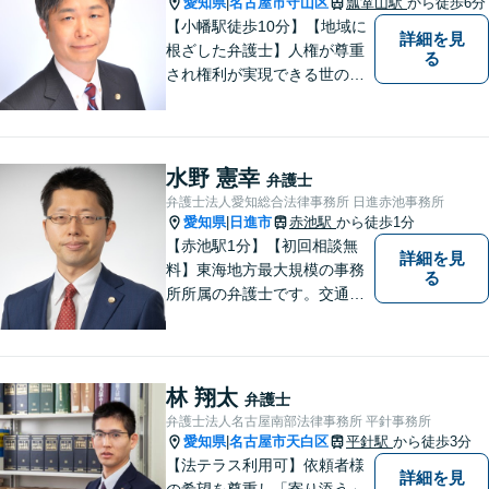
愛知県
名古屋市守山区
瓢箪山駅
から徒歩6分
|
【小幡駅徒歩10分】【地域に
詳細を見
根ざした弁護士】人権が尊重
る
され権利が実現できる世の中
を作っていけたらと考えてい
ます。刑事事件／借金問題／
離婚問題／労働問題／交通事
故など、幅広く対応可能。
水野 憲幸
弁護士
【夜間／休日対応可能】お悩
弁護士法人愛知総合法律事務所 日進赤池事務所
みの方はどうぞお気軽にご相
愛知県
日進市
赤池駅
から徒歩1分
|
談ください。
【赤池駅1分】【初回相談無
詳細を見
料】東海地方最大規模の事務
る
所所属の弁護士です。交通事
故、離婚問題、相続問題等多
数の事件を扱っています。初
回相談無料、営業時間外の相
談対応も行っております。ま
林 翔太
弁護士
ずは、お気軽にお電話くださ
弁護士法人名古屋南部法律事務所 平針事務所
い。
愛知県
名古屋市天白区
平針駅
から徒歩3分
|
【法テラス利用可】依頼者様
詳細を見
の希望を尊重し「寄り添う」