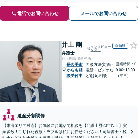
電話でお問い合わせ
メールでお問い合わせ
井上 剛
愛知県
インタビュー
を見る
弁護士
井上剛法律事務所
営業時間：0
長久手市
面談方法(対面・
からも相
電話・ビデオな
9:00~18:00
談受付中
ど)は応相談
（平日）
遺産分割調停
【東海エリア対応】お気軽にお電話で相談を【弁護士歴20年以上】実
績多数！こじれた親族トラブルは私にお任せください！司法書士・税
理士などの他士業との連携も可能。生前対策にも対応しています【夜