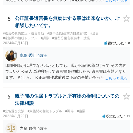
であれば 弁護士に依頼してもよいと思います。
5
公正証書遺言書を無効にする事は出来ないか、ご
相談したいです。
#遺言の真偽鑑定・遺言無効
#成年後見(生前の財産管理)
#遺言
#家族間の相続トラブル
#調停
#遺留分侵害額請求・放棄
2024年7月18日
役にたった
8
高島 秀行
弁護士
印鑑登録が代理でなされたとしても、母が公証役場に行って その内容
でよいと公証人に説明をして遺言書を作成したら 遺言書は有効となり
ます。 むしろ、 公正証書作成前後に下記の事情があったことが証明で
きれば判断能力がなく 無効だったと主張することが可能です。 翌年1
月に携帯が新しくなった母からの第一声は「ここにいたら殺される」
「面会に来てくれ」で、長男に聞くと「面会は出来ない。俺は携帯電
6
親子間の住居トラブルと所有物の権利についての
話の使い方を教える為に会っている」「母の話は聞かなくて良い」と
法律相談
電話が切れました。その後の電話でも「食事に毒が入っている」「体
#立ち退き交渉
#家族間の相続トラブル
#調停
#協議
にチップが埋められている」等、おかしかったです。 当時の診療記
2022年1月29日
役にたった
11
録、介護認定の資料、介護記録を取得して 弁護士に面談で相談された
方がよいと思います。
内藤 政信
弁護士