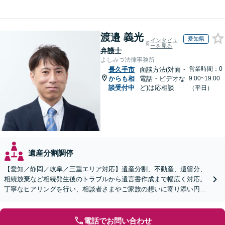
渡邉 義光
愛知県
インタビュ
ーを見る
弁護士
よしみつ法律事務所
営業時間：0
長久手市
面談方法(対面・
からも相
電話・ビデオな
9:00~19:00
談受付中
ど)は応相談
（平日）
遺産分割調停
【愛知／静岡／岐阜／三重エリア対応】遺産分割、不動産、遺留分、
相続放棄など相続発生後のトラブルから遺言書作成まで幅広く対応。
丁寧なヒアリングを行い、相談者さまやご家族の想いに寄り添い円滑
な解決へ導きます【オンライン面談OK】【休日相談可】
電話でお問い合わせ