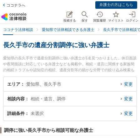
弁護士の方はこちら
ココナラへ
投稿する
探す
閲覧履歴
マイリスト
ログイン
ココナラ法律相談
愛知県で法律相談できる弁護士
長久手市で法律相談
長久手市の遺産分割調停に強い弁護士
愛知県の長久手市で遺産分割調停に強い弁護士が1名見つかりました。休日面談
や夜間面談に対応している弁護士なども掲載中。相続・遺言に関係する家族間
の相続トラブルや認知症の相続、遺産分割等の細かな分野での絞り込み検索も
でき便利です。特にながくての風法律事務所の堀田 朋宏弁護士のプロフィール
情報や弁護士費用、強みなどが注目されています。『長久手市で土日や夜間に
エリア
愛知県、長久手市
変更
発生した遺産分割調停のトラブルを今すぐに弁護士に相談したい』『遺産分割
調停のトラブル解決の実績豊富な近くの弁護士を検索したい』『初回相談無料
相談内容
相続・遺言、調停
変更
で遺産分割調停を法律相談できる長久手市内の弁護士に相談予約したい』など
でお困りの相談者さんにおすすめです。
詳細条件
未選択
変更
調停に強い長久手市から相談可能な弁護士