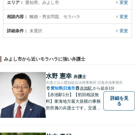
エリア
愛知県、みよし市
変更
相談内容
離婚・男女問題、モラハラ
変更
詳細条件
未選択
変更
みよし市から近いモラハラに強い弁護士
水野 憲幸
弁護士
弁護士法人愛知総合法律事務所 日進赤池事務所
愛知県
日進市
赤池駅
から徒歩1分
|
【赤池駅1分】【初回相談無
詳細を見
料】東海地方最大規模の事務
る
所所属の弁護士です。交通事
故、離婚問題、相続問題等多
数の事件を扱っています。初
回相談無料、営業時間外の相
談対応も行っております。ま