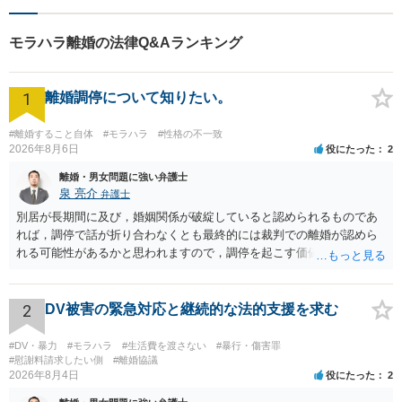
ます。【分割払い対応・法テ
ラス利用可能】費用面のご不
モラハラ離婚の法律Q&Aランキング
安はご相談ください。
1
離婚調停について知りたい。
#離婚すること自体
#モラハラ
#性格の不一致
2026年8月6日
役にたった
2
離婚・男女問題に強い弁護士
泉 亮介
弁護士
別居が長期間に及び，婚姻関係が破綻していると認められるものであ
れば，調停で話が折り合わなくとも最終的には裁判での離婚が認めら
れる可能性があるかと思われますので，調停を起こす価値はあるよう
に思われます。 もっとも，調停については，お互いの合意がない限り
は調停が成立するということはないため，相手が合意するメリットを
だしてでも調停で終わらせるよう努めるのか，裁判離婚を見据えて調
2
DV被害の緊急対応と継続的な法的支援を求む
停での離婚に固執しないかいずれかの対応は必要となるかと思われま
す。 お一人で対応するのは難しい側面もありますので弁護士を立てる
#DV・暴力
#モラハラ
#生活費を渡さない
#暴行・傷害罪
ことを検討されると良いかと思われます。
#慰謝料請求したい側
#離婚協議
2026年8月4日
役にたった
2