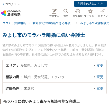
弁護士の方はこちら
ココナラへ
投稿する
探す
閲覧履歴
マイリスト
ログイン
ココナラ法律相談
愛知県で法律相談できる弁護士
みよし市で法律相談
みよし市のモラハラ離婚に強い弁護士
愛知県のみよし市でモラハラ離婚に強い弁護士が2名見つかりました。初回面談
無料や休日面談に対応している弁護士なども掲載中。離婚・男女問題に関係す
る財産分与や養育費、親権等の細かな分野での絞り込み検索もでき便利です。
特にみよし総合法律事務所の伊藤 健二弁護士やみよし総合法律事務所 三好ヶ丘
事務所の相馬 信子弁護士のプロフィール情報や弁護士費用、強みなどが注目さ
エリア
愛知県、みよし市
変更
れています。『みよし市で土日や夜間に発生したモラハラ離婚のトラブルを今
すぐに弁護士に相談したい』『モラハラ離婚のトラブル解決の実績豊富な近く
相談内容
離婚・男女問題、モラハラ
変更
の弁護士を検索したい』『初回相談無料でモラハラ離婚を法律相談できるみよ
し市内の弁護士に相談予約したい』などでお困りの相談者さんにおすすめで
す。
詳細条件
未選択
変更
モラハラに強いみよし市から相談可能な弁護士