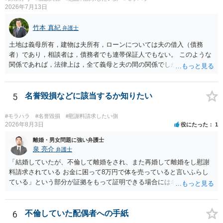
2026年7月13日
竹本 真紀
弁護士
土地は義母所有，建物は夫所有，ローンについては夫の借入（債務
者）であり，相談者は，債務者でも連帯保証人でもない。 このような
関係であれば，法律上は，全て義母と夫の間の関係でしかありませ
ん。 夫と義母の間で，建物建築目的での使用貸借契約（無償で使用さ
せる）がされていたのでしょうかね。 いずれにしても，使用貸借では
なくて賃貸借にするというのであれば，夫と義母の関係でしかありま
5
名誉毀損などに該当するか知りたい
せん。 これが法律上の話です。 「夫にこうなったのはお前のせいなん
だからお前が払えよ！と怒鳴られました。」 こうなった経緯は不明で
#モラハラ
#名誉毀損
#慰謝料請求したい側
すが，法律上は，夫と義母の間の話ですから，二人で賃料等の合意を
2026年8月3日
役にたった
1
するか否かを決め，夫が義母に支払をするだけのことです。この合意
離婚・男女問題に強い弁護士
をしない場合に，義母がどのような選択をするかは，義母の判断でし
泉 亮介
弁護士
かありません（抵当権の解除の話をしているようですが）。 夫が賃料
「結婚していたが、不倫して離婚をされ、また再婚して離婚をし慰謝
の支払を相談者に請求したとしても，法律上の支払義務は生じませ
料請求されている お金に困って8万円で体を売っていると言いふらし
ん。変な賃貸借契約書（なぜか，賃借人が相談者になっているなど）
ている」という部分が証拠をもって証明できる場合には名誉権侵害や
が作成されない限り，相談者に負担は生じないのです。にもかかわら
プライバシー権侵害等を主張し慰謝料請求ができる可能性はあるでし
ず，請求してくるのだとすれば，そのような請求を押し付けてくる夫
ょう。 既に弁護士にご依頼されているとのことですので，依頼中の弁
について，どのように評価するかの話になると思います。 抵当権の解
護士と打ち合わせの末どのように対応するかを決められると良いでし
6
不倫していた配偶者への手紙
除は，金融機関（担保権者）の方が応じることがないと思います。ロ
ょう。