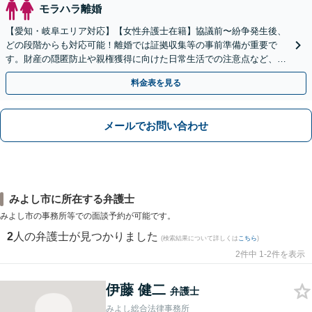
モラハラ離婚
【愛知・岐阜エリア対応】【女性弁護士在籍】協議前〜紛争発生後、
どの段階からも対応可能！離婚では証拠収集等の事前準備が重要で
す。財産の隠匿防止や親権獲得に向けた日常生活での注意点など、フ
ェーズに応じたアドバイスを提供します【子連れの相談OK】
料金表を見る
メールでお問い合わせ
みよし市に所在する弁護士
みよし市の事務所等での面談予約が可能です。
2
人の弁護士が見つかりました
(検索結果について詳しくは
こちら
)
2件中 1-2件を表示
伊藤 健二
弁護士
みよし総合法律事務所