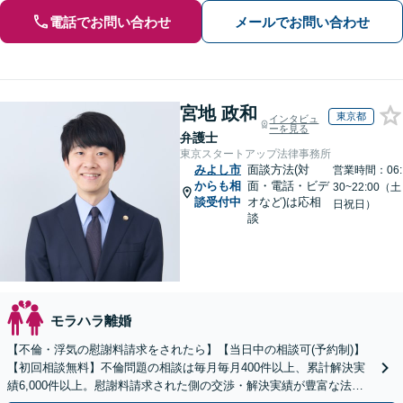
電話でお問い合わせ
メールでお問い合わせ
宮地 政和
東京都
インタビュ
ーを見る
弁護士
東京スタートアップ法律事務所
みよし市
面談方法(対
営業時間：06:
からも相
面・電話・ビデ
30~22:00（土
談受付中
オなど)は応相
日祝日）
談
モラハラ離婚
【不倫・浮気の慰謝料請求をされたら】【当日中の相談可(予約制)】
【初回相談無料】不倫問題の相談は毎月毎月400件以上、累計解決実
績6,000件以上。慰謝料請求された側の交渉・解決実績が豊富な法律