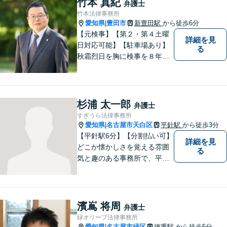
竹本 真紀
弁護士
ずは、お気軽にお電話くださ
竹本法律事務所
い。
愛知県
豊田市
新豊田駅
から徒歩6分
|
【元検事】【第２・第４土曜
詳細を見
日対応可能】【駐車場あり】
る
秋霜烈日を胸に検事を８年，
ひまわりを胸に青森で弁護士
を１８年，そして豊田市に戻
りました。皆様の生活に寄り
添い，「この地域」の方々の
杉浦 太一郎
弁護士
悩みに対して一緒に解決を目
すぎうら法律事務所
指したいと思います。お待ち
愛知県
名古屋市天白区
平針駅
から徒歩3分
|
しております。
【平針駅6分】【分割払い可】
詳細を見
どこか懐かしさを覚える雰囲
る
気と趣のある事務所で、平針
に縁とゆかりを持った弁護士
が【相続・不動産・一般民
事・企業法務・税務】といっ
た幅広い対応業務で問題解決
濱嶌 将周
弁護士
に取り組みます。
緑オリーブ法律事務所
愛知県
名古屋市緑区
徳重駅
から徒歩5分
|