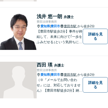
浅井 悠一朗
弁護士
豊田法律事務所
愛知県
豊田市
豊田市駅
から徒歩2分
|
【豊田市駅徒歩2分】事件が終
詳細を見
結して、未来に向けて｢一歩を
る
ふみだせる｣という気持ちに向
けて尽力します。皆様に寄り
添い、的確なアドバイスを行
うよう務めています。費用面
のご不安はご相談ください。
西田 瑛
弁護士
【法テラス利用可※ご利用要
豊田法律事務所
件あり】
愛知県
豊田市
豊田市駅
から徒歩2分
|
（※『メールでお問い合わ
詳細を見
せ』には、対応しておりませ
る
ん）【豊田市駅徒歩2分】納得
のいく選択ができるよう、し
っかりと話を聞き、一緒に考
えていく姿勢を大切にしてい