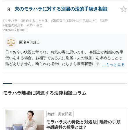
8
夫のモラハラに対する別居の法的手続き相談
#モラハラ
#離婚すること自体
#婚姻費用(別居中の生活費など)
#調停
#離婚の慰謝料
#DV・暴力
2026年7月30日
匿名A
弁護士
日々お辛い状況に苛まれ、お気の毒に思います。 弁護士が離婚のお手
伝いをする場合、お相手である夫に別居（夫の転居）を求めることは
殆どありません。断られた場合にたちまち膠着状態に陥ってしまうの
と、同居中の依頼者ご本人をますます窮地に陥らせてしまう可能性が
高いためです。 実務的には、ご相談者さまが転居する形で離婚協議等
を進める選択を採らざるを得ないことが圧倒的多数です。
モラハラ離婚に関連する法律相談コラム
離婚・男女問題
モラハラ夫の特徴と対処法│離婚の手順
や慰謝料の相場とは？