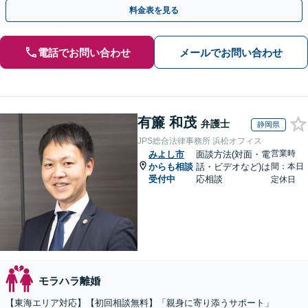
事務所です。
料金表を見る
電話でお問い合わせ
メールでお問い合わせ
有簾 和茂
弁護士
静岡県
JPS総合法律事務所 浜松オフィス
営業時
みよし市
面談方法(対面・電
からも相談
話・ビデオなど)は
間：本日
受付中
応相談
定休日
モラハラ離婚
【東海エリア対応】【初回相談無料】「親身に寄り添うサポート」