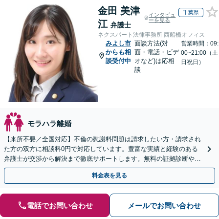
金田 美津
千葉県
インタビュ
ーを見る
江
弁護士
ネクスパート法律事務所 西船橋オフィス
みよし市
面談方法(対
営業時間：09:
からも相
面・電話・ビデ
00~21:00（土
談受付中
オなど)は応相
日祝日）
談
モラハラ離婚
【来所不要／全国対応】不倫の慰謝料問題は請求したい方・請求され
た方の双方に相談料0円で対応しています。豊富な実績と経験のある
弁護士が交渉から解決まで徹底サポートします。無料の証拠診断や着
手金の返還保証もありますので安心してご相談ください。
料金表を見る
電話でお問い合わせ
メールでお問い合わせ