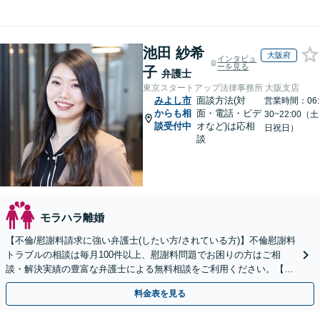
池田 紗希
大阪府
インタビュ
ーを見る
子
弁護士
東京スタートアップ法律事務所 大阪支店
みよし市
面談方法(対
営業時間：06:
からも相
面・電話・ビデ
30~22:00（土
談受付中
オなど)は応相
日祝日）
談
モラハラ離婚
【不倫/慰謝料請求に強い弁護士(したい方/されている方)】不倫慰謝料
トラブルの相談は毎月100件以上、慰謝料問題でお困りの方はご相
談・解決実績の豊富な弁護士による無料相談をご利用ください。【不
倫相談は初回0円】【全国対応】
料金表を見る