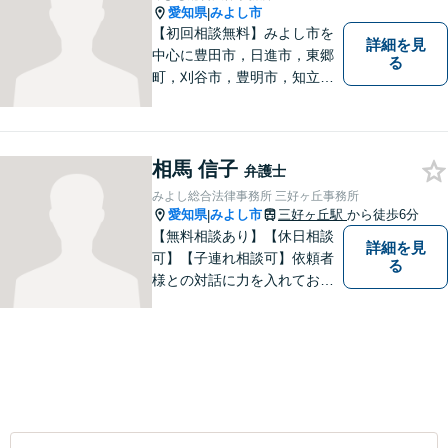
愛知県
みよし市
|
【初回相談無料】みよし市を
詳細を見
中心に豊田市，日進市，東郷
る
町，刈谷市，豊明市，知立市
などの地域に密着した総合法
律事務所です。仕事の「質」
にこだわり，依頼者との「信
頼関係」を大切にしていま
相馬 信子
弁護士
す。
みよし総合法律事務所 三好ヶ丘事務所
愛知県
みよし市
三好ヶ丘駅
から徒歩6分
|
【無料相談あり】【休日相談
詳細を見
可】【子連れ相談可】依頼者
る
様との対話に力を入れており
ます。 「最善の解決イメー
ジ」を実現するために、尽力
致します。 お気軽にご相談く
ださい。