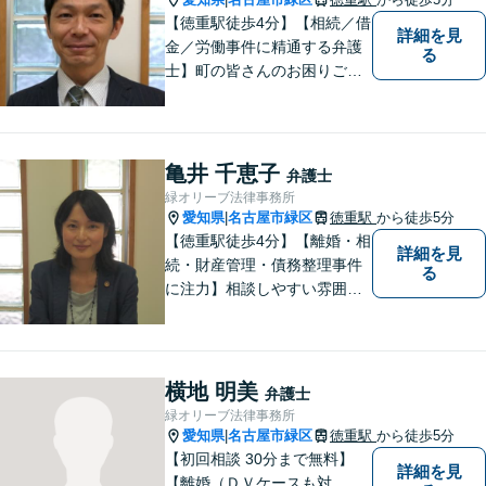
【徳重駅徒歩4分】【相続／借
詳細を見
金／労働事件に精通する弁護
る
士】町の皆さんのお困りごと
を何でも解決するジェネラリ
スト弁護士。社会の秩序を保
つべく、環境問題やマイナン
バー等の情報問題にも意欲高
亀井 千恵子
弁護士
く取り組みます。お困りごと
緑オリーブ法律事務所
があれば。お気軽にご相談く
愛知県
名古屋市緑区
徳重駅
から徒歩5分
|
ださい。
【徳重駅徒歩4分】【離婚・相
詳細を見
続・財産管理・債務整理事件
る
に注力】相談しやすい雰囲気
を心がけております。お気軽
にご相談ください。【駐車場
有】
横地 明美
弁護士
緑オリーブ法律事務所
愛知県
名古屋市緑区
徳重駅
から徒歩5分
|
【初回相談 30分まで無料】
詳細を見
【離婚（ＤＶケースも対