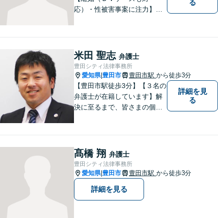
る
応）・性被害事案に注力】
【子連れでのご相談可】
米田 聖志
弁護士
豊田シティ法律事務所
愛知県
豊田市
豊田市駅
から徒歩3分
|
【豊田市駅徒歩3分】【３名の
詳細を見
弁護士が在籍しています】解
る
決に至るまで、皆さまの個別
の事情に応じた質の高いオー
ダーメイドのサポートをしま
す。借金問題／離婚問題／相
続問題／刑事事件／企業法務
髙橋 翔
弁護士
など幅広く対応。どうぞお気
豊田シティ法律事務所
軽にご相談ください。
愛知県
豊田市
豊田市駅
から徒歩3分
|
詳細を見る