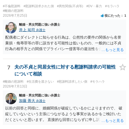
ーンの支払いもしなければ，抵当権が実行されて土地が売却されて
（おそらく，建物も共同担保に入っていると思うので，競売自体はさ
#不倫慰謝料
#慰謝料請求された側
#異性関係(不貞等)
#DV・暴力
#モラハラ
#離婚の慰謝料
ほど問題ありません。）売却代金が建物のローンに充当され，残額は
2026年7月25日
役にたった
1
名義人である夫に請求されることになります。相談者は，債務に関係
なく，連帯保証人でもありませんので，負担する理由がありません。
離婚・男女問題に強い弁護士
離婚については，相手方が離婚したいようですから，離婚自体はこち
井上 祐司
弁護士
らの意思次第だと思います。慰謝料を請求する際に，この不動産の経
配偶者にダイレクトに知らせる行為は、公然性の要件の関係から名誉
過も含めて，どのように相談者が精神的苦痛を受けたかの際に述べて
棄損・侮辱罪等の罪に該当する可能性は低いものの、一般的には不貞
いく事情になると思います。 法律問題より，夫婦間の問題（離婚の問
行為の相手方との関係でプライバシー侵害等の違法性を含む行為で
題）の方がウェイトが大きいような問題のような印象を受けました。
す。 そのため、そのことを知った相手方の夫婦関係への影響が大きい
だからこそ，夫に対する話ではなく，全て相談者に向いているように
ため、弁護士としては推奨しないことが一般的かと思います。
思うのです。
7
夫の不貞と同居女性に対する慰謝料請求の可能性
について相談
#離婚の慰謝料
#生活費を渡さない
#慰謝料請求したい側
#モラハラ
2026年7月13日
離婚・男女問題に強い弁護士
加藤 善大
弁護士
以前の回答と同様に、婚姻関係が破綻しているかによりますので、 破
綻していないという主張につながるような事実があるかをご検討いた
だくといいと思います。 直接的な回答にならずに申し訳ございません
が、ご参考にしていただけますと幸いです。