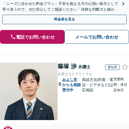
「ニーズに合わせた料金プラン」不安を抱える方の心強い味方として
寄り添うので、ぜひ安心してご相談ください「冷静な判断力と確かな
交渉力で、あなたの権利を守ります」【休日・夜間相談可】
料金表を見る
電話でお問い合わせ
メールでお問い合わせ
篠塚 渉
弁護士
愛知県
弁護士法人アストラル
営業時
みよし市
面談方法(対面・電
からも相談
話・ビデオなど)は
間：本日
受付中
応相談
定休日