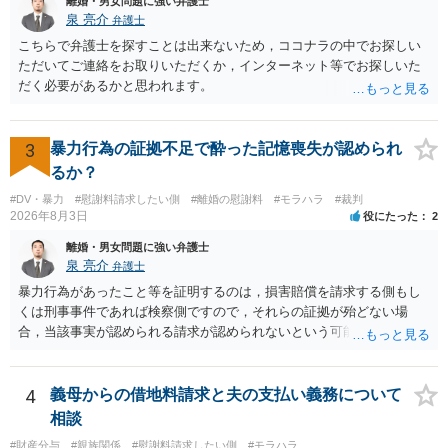
離婚・男女問題に強い弁護士
泉 亮介
弁護士
こちらで弁護士を探すことは出来ないため，ココナラの中でお探しい
ただいてご連絡をお取りいただくか，インターネット等でお探しいた
だく必要があるかと思われます。
3
暴力行為の証拠不足で酔った記憶喪失が認められ
るか？
#DV・暴力
#慰謝料請求したい側
#離婚の慰謝料
#モラハラ
#裁判
2026年8月3日
役にたった
2
離婚・男女問題に強い弁護士
泉 亮介
弁護士
暴力行為があったこと等を証明するのは，損害賠償を請求する側もし
くは刑事事件であれば検察側ですので，それらの証拠が殆どない場
合，当該事実が認められる請求が認められないという可能性はあるで
しょう。
4
義母からの借地料請求と夫の支払い義務について
相談
#財産分与
#親族関係
#慰謝料請求したい側
#モラハラ