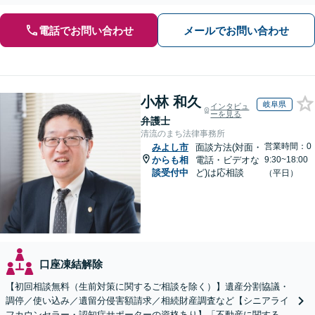
電話でお問い合わせ
メールでお問い合わせ
小林 和久
岐阜県
インタビュ
ーを見る
弁護士
清流のまち法律事務所
営業時間：0
みよし市
面談方法(対面・
からも相
電話・ビデオな
9:30~18:00
談受付中
ど)は応相談
（平日）
口座凍結解除
【初回相談無料（生前対策に関するご相談を除く）】遺産分割協議・
調停／使い込み／遺留分侵害額請求／相続財産調査など【シニアライ
フカウンセラー・認知症サポーターの資格あり】「不動産に関する相