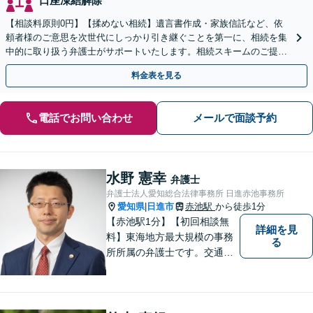
口座凍結解除
【相談料原則0円】【揉めない相続】遺言書作成・家族信託など、依
頼者様のご意思を次世代にしっかり引き継ぐことを第一に、相続を集
中的に取り扱う弁護士がサポートいたします。相続スキームのご提案
から遺言執行まで責任を持って対応させていただきます。
料金表を見る
電話でお問い合わせ
メールで面談予約
水野 憲幸
弁護士
弁護士法人愛知総合法律事務所 日進赤池事務所
愛知県
日進市
赤池駅
から徒歩1分
|
【赤池駅1分】【初回相談無
詳細を見
料】東海地方最大規模の事務
る
所所属の弁護士です。交通事
故、離婚問題、相続問題等多
数の事件を扱っています。初
回相談無料、営業時間外の相