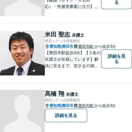
る
応）・性被害事案に注力】
【子連れでのご相談可】
米田 聖志
弁護士
豊田シティ法律事務所
愛知県
豊田市
豊田市駅
から徒歩3分
|
【豊田市駅徒歩3分】【３名の
詳細を見
弁護士が在籍しています】解
る
決に至るまで、皆さまの個別
の事情に応じた質の高いオー
ダーメイドのサポートをしま
す。借金問題／離婚問題／相
続問題／刑事事件／企業法務
髙橋 翔
弁護士
など幅広く対応。どうぞお気
豊田シティ法律事務所
軽にご相談ください。
愛知県
豊田市
豊田市駅
から徒歩3分
|
詳細を見る