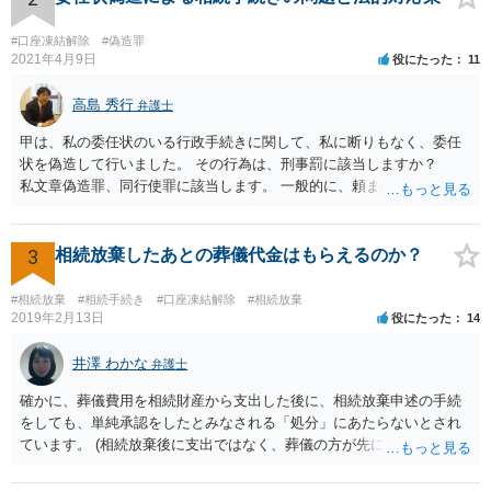
#口座凍結解除
#偽造罪
2021年4月9日
役にたった
11
高島 秀行
弁護士
甲は、私の委任状のいる行政手続きに関して、私に断りもなく、委任
状を偽造して行いました。 その行為は、刑事罰に該当しますか？
私文章偽造罪、同行使罪に該当します。 一般的に、頼まれた（委任さ
れた）人は、行政に提出する委任状の署名を偽造できるのでしょう
か？ 委任状を偽造して使用することはまでは依頼の範囲ではない
ので できないと思います。
3
相続放棄したあとの葬儀代金はもらえるのか？
#相続放棄
#相続手続き
#口座凍結解除
#相続放棄
2019年2月13日
役にたった
14
井澤 わかな
弁護士
確かに、葬儀費用を相続財産から支出した後に、相続放棄申述の手続
をしても、単純承認をしたとみなされる「処分」にあたらないとされ
ています。 (相続放棄後に支出ではなく、葬儀の方が先に来るのが通常
だと思いますので、葬儀→葬儀費用を相続財産から支出→相続放棄申
述の手続ということだと思いますが) ただ、葬儀費用ならいくらでもよ