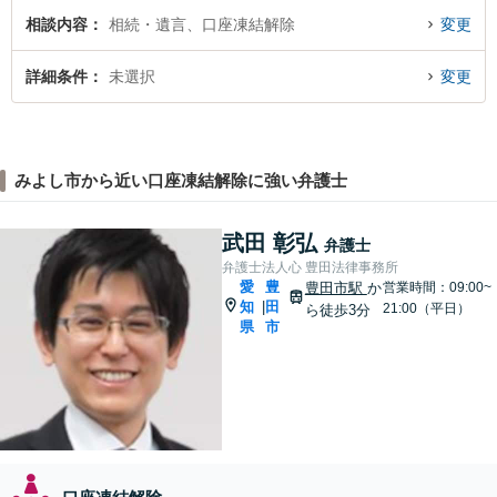
相談内容
相続・遺言、口座凍結解除
変更
詳細条件
未選択
変更
みよし市から近い口座凍結解除に強い弁護士
武田 彰弘
弁護士
弁護士法人心 豊田法律事務所
愛
豊
豊田市駅
か
営業時間：09:00~
知
田
|
21:00（平日）
ら徒歩3分
県
市