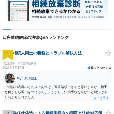
口座凍結解除の法律Q&Aランキング
1
相続人同士の義務とトラブル解決方法
#遺産分割
#口座凍結解除
2020年3月17日
役にたった
13
峰岸 泉
弁護士
ご相談の内容のとおりであれば，返還請求できると思いますが，相手
も何かしら理由をつけるでしょうから，法的手続を経ないと解決は不
可能かもしれません。
2
委任状偽造による相続手続きの問題と法的対応策