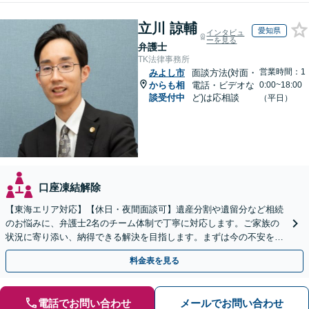
立川 諒輔
愛知県
インタビュ
ーを見る
弁護士
TK法律事務所
営業時間：1
みよし市
面談方法(対面・
からも相
電話・ビデオな
0:00~18:00
談受付中
ど)は応相談
（平日）
口座凍結解除
【東海エリア対応】【休日・夜間面談可】遺産分割や遺留分など相続
のお悩みに、弁護士2名のチーム体制で丁寧に対応します。ご家族の
状況に寄り添い、納得できる解決を目指します。まずは今の不安をお
聞かせください【メール・WEB相談可】
料金表を見る
電話でお問い合わせ
メールでお問い合わせ