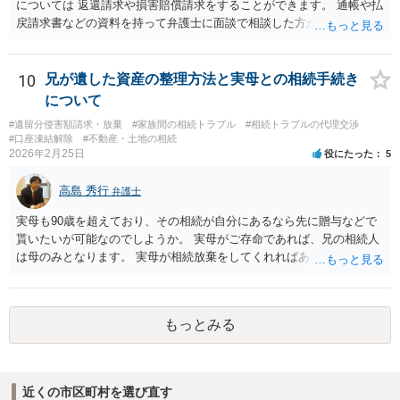
については 返還請求や損害賠償請求をすることができます。 通帳や払
戻請求書などの資料を持って弁護士に面談で相談した方がよいと思い
ます。
10
兄が遺した資産の整理方法と実母との相続手続き
について
#遺留分侵害額請求・放棄
#家族間の相続トラブル
#相続トラブルの代理交渉
#口座凍結解除
#不動産・土地の相続
2026年2月25日
役にたった
5
高島 秀行
弁護士
実母も90歳を超えており、その相続が自分にあるなら先に贈与などで
貰いたいが可能なのでしようか。 実母がご存命であれば、兄の相続人
は母のみとなります。 実母が相続放棄をしてくれればあなた方兄弟及
び実母の子が相続人となります。 実母に連絡を取って話してみるほか
ないと思います。
もっとみる
近くの市区町村を選び直す