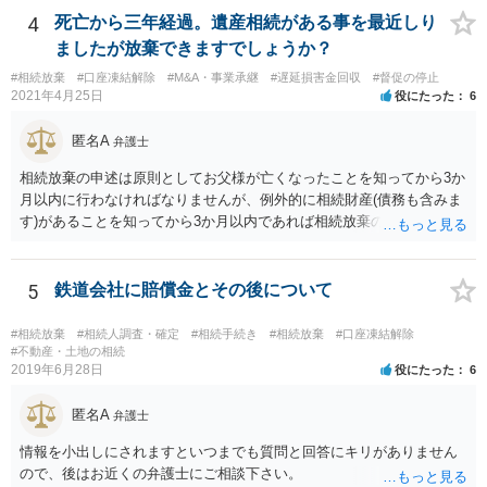
いということではなく、身分相応の、社会的儀式として当然認められ
4
死亡から三年経過。遺産相続がある事を最近しり
る程度の金額に留まると考えた方がよいです。 もし、相続人の皆さん
ましたが放棄できますでしょうか？
に葬儀費用を支出する経済力がなく、質素な葬儀を行った費用であれ
#相続放棄
#口座凍結解除
#M&A・事業承継
#遅延損害金回収
#督促の停止
ば相続財産から支出しても単純承認と認められない可能性が高いの
2021年4月25日
役にたった
6
で、相続放棄申述が受理される可能性も高いと思います。
匿名A
弁護士
相続放棄の申述は原則としてお父様が亡くなったことを知ってから3か
月以内に行わなければなりませんが、例外的に相続財産(債務も含みま
す)があることを知ってから3か月以内であれば相続放棄の申述が認め
られる可能性もありますので、通知が届いたのが3か月以内の話なので
したら、早急に家裁に行って相続放棄の申述をしたい旨告げて必要な
書類を提出されることをおすすめいたします。 なお、お父様の債務が
5
鉄道会社に賠償金とその後について
他にもあるかもしれないというリスクを考えますと、相続放棄の申述
にあたっては、法テラスの無料相談等を利用して弁護士に相談するこ
#相続放棄
#相続人調査・確定
#相続手続き
#相続放棄
#口座凍結解除
とも十分考えられるかと存じます。また、ご記載いただいた事実関係
#不動産・土地の相続
2019年6月28日
役にたった
6
を拝見するかぎり、再婚相手のかたは既に相続放棄をされている可能
性があるかもしれません。
匿名A
弁護士
情報を小出しにされますといつまでも質問と回答にキリがありません
ので、後はお近くの弁護士にご相談下さい。