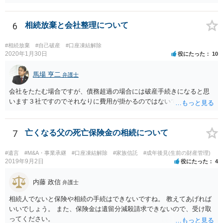
6
相続放棄と会社整理について
#相続放棄
#自己破産
#口座凍結解除
2020年1月30日
役にたった
10
馬場 亨二
弁護士
会社をたたむ場合ですが、債務超過の場合には破産手続きになると思
います３社ですのでそれなりに費用が掛かるのではないでしょうか。
7
亡くなる父の死亡保険金の相続について
#遺言
#M&A・事業承継
#口座凍結解除
#家族信託
#成年後見(生前の財産管理)
2019年9月2日
役にたった
4
内藤 政信
弁護士
相続人でないと保険や相続の手続はできないですね。 教えてあげれば
いいでしょう。 また、保険金は遺留分減殺請求できないので、受け取
ってください。