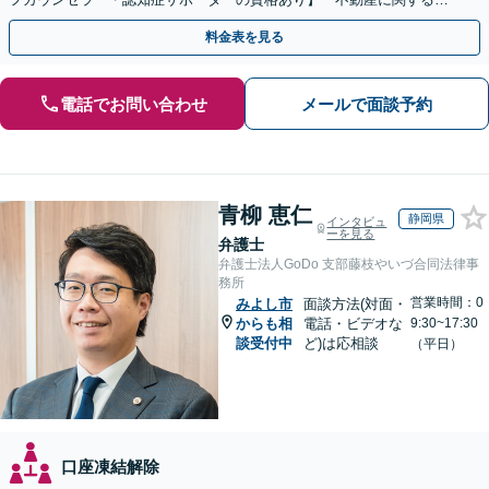
続もお任せください」【当日・夜間相談可（要相談）】
料金表を見る
電話でお問い合わせ
メールで面談予約
青柳 恵仁
静岡県
インタビュ
ーを見る
弁護士
弁護士法人GoDo 支部藤枝やいづ合同法律事
務所
営業時間：0
みよし市
面談方法(対面・
からも相
電話・ビデオな
9:30~17:30
談受付中
ど)は応相談
（平日）
口座凍結解除