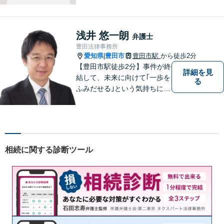
浅井 悠一朗
弁護士
豊田法律事務所
愛知県
豊田市
豊田市駅
から徒歩2分
|
【豊田市駅徒歩2分】事件が終
詳細を見
結して、未来に向けて｢一歩を
る
ふみだせる｣という気持ちに向
けて尽力します。皆様に寄り
添い、的確なアドバイスを行
うよう務めています。費用面
のご不安はご相談ください。
【法テラス利用可※ご利用要
相続に関する診断ツール
件あり】