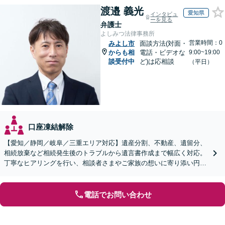
渡邉 義光
愛知県
インタビュ
ーを見る
弁護士
よしみつ法律事務所
営業時間：0
みよし市
面談方法(対面・
からも相
電話・ビデオな
9:00~19:00
談受付中
ど)は応相談
（平日）
口座凍結解除
【愛知／静岡／岐阜／三重エリア対応】遺産分割、不動産、遺留分、
相続放棄など相続発生後のトラブルから遺言書作成まで幅広く対応。
丁寧なヒアリングを行い、相談者さまやご家族の想いに寄り添い円滑
な解決へ導きます【オンライン面談OK】【休日相談可】
電話でお問い合わせ