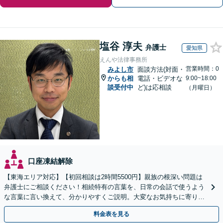
塩谷 淳夫
弁護士
愛知県
えんや法律事務所
営業時間：0
みよし市
面談方法(対面・
からも相
電話・ビデオな
9:00~18:00
談受付中
ど)は応相談
（月曜日）
口座凍結解除
【東海エリア対応】【初回相談は2時間5500円】親族の根深い問題は
弁護士にご相談ください！相続特有の言葉を、日常の会話で使うよう
な言葉に言い換えて、分かりやすくご説明。大変なお気持ちに寄り添
い、納得できる解決を目指します
料金表を見る