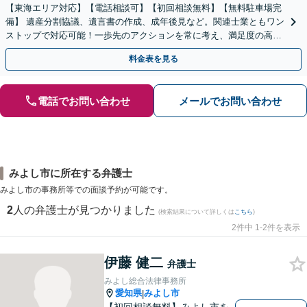
【東海エリア対応】【電話相談可】【初回相談無料】【無料駐車場完
備】 遺産分割協議、遺言書の作成、成年後見など。関連士業ともワン
ストップで対応可能！一歩先のアクションを常に考え、満足度の高い
解決を目指します
料金表を見る
電話でお問い合わせ
メールでお問い合わせ
みよし市に所在する弁護士
みよし市の事務所等での面談予約が可能です。
2
人の弁護士が見つかりました
(検索結果について詳しくは
こちら
)
2件中 1-2件を表示
伊藤 健二
弁護士
みよし総合法律事務所
愛知県
みよし市
|