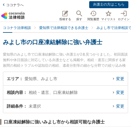
弁護士の方はこちら
ココナラへ
投稿する
探す
閲覧履歴
マイリスト
ログイン
ココナラ法律相談
愛知県で法律相談できる弁護士
みよし市で法律相談
みよし市の口座凍結解除に強い弁護士
愛知県のみよし市で口座凍結解除に強い弁護士が2名見つかりました。初回面談
無料や休日面談に対応している弁護士なども掲載中。相続・遺言に関係する家
族間の相続トラブルや認知症の相続、遺産分割等の細かな分野での絞り込み検
索もでき便利です。特にみよし総合法律事務所の伊藤 健二弁護士やみよし総合
法律事務所 三好ヶ丘事務所の相馬 信子弁護士のプロフィール情報や弁護士費
エリア
愛知県、みよし市
変更
用、強みなどが注目されています。『みよし市で土日や夜間に発生した口座凍
結解除のトラブルを今すぐに弁護士に相談したい』『口座凍結解除のトラブル
相談内容
相続・遺言、口座凍結解除
変更
解決の実績豊富な近くの弁護士を検索したい』『初回相談無料で口座凍結解除
を法律相談できるみよし市内の弁護士に相談予約したい』などでお困りの相談
者さんにおすすめです。
詳細条件
未選択
変更
口座凍結解除に強いみよし市から相談可能な弁護士