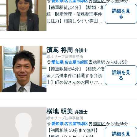
愛知県
名古屋市緑区
徳重駅
から徒歩5分
|
【徳重駅徒歩4分】【離婚・相
詳細を見
続・財産管理・債務整理事件
る
に注力】相談しやすい雰囲気
を心がけております。お気軽
にご相談ください。【駐車場
有】
濱嶌 将周
弁護士
緑オリーブ法律事務所
愛知県
名古屋市緑区
徳重駅
から徒歩5分
|
【徳重駅徒歩4分】【相続／借
詳細を見
金／労働事件に精通する弁護
る
士】町の皆さんのお困りごと
を何でも解決するジェネラリ
スト弁護士。社会の秩序を保
つべく、環境問題やマイナン
バー等の情報問題にも意欲高
横地 明美
弁護士
く取り組みます。お困りごと
緑オリーブ法律事務所
があれば。お気軽にご相談く
愛知県
名古屋市緑区
徳重駅
から徒歩5分
|
ださい。
【初回相談 30分まで無料】
詳細を見
【離婚（ＤＶケースも対