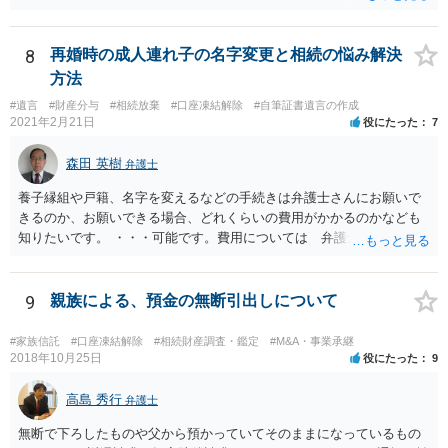
8
再婚時の成人連れ子の名字変更と相続の悩み解決
方法
#遺言
#財産分与
#相続放棄
#口座凍結解除
#自筆証書遺言の作成
2021年2月21日
役にたった
7
森田 英樹
弁護士
養子縁組や戸籍、名字を変えるなどの手続きは弁護士さんにお願いで
きるのか、お願いできる場合、どれくらいの費用がかかるのかなども
知りたいです。 ・・・可能です。費用については 弁護士と直接面談
の上 内容を確認し 協議の上個別に契約によって決まることになっ
ています。 やはり、成人した子のことまでごちゃごちゃ考えず、自分
の事だけ考えるべきなのでしょうか ・・・お子さんの事をまで含め良
9
親族による、預金の無断引出しについて
い解決案があればお悩みになるのは当然と言えば当然のことです。 彼
と親子関係を結びたいと思っているが、名字は変えたくない・・・養
#家族信託
#口座凍結解除
#相続財産調査・鑑定
#M&A・事業承継
子縁組の必要があり 氏も変更することになります。 しかし 彼は成人
2018年10月25日
役にたった
9
しているとは言え、自分の子と私の連れ子、全て平等にしたいと希
望。もちろん私もそうできればと思います。 ・・・婚姻前の契約 あ
高島 秀行
弁護士
るいは 遺言書などで その意思を実現する方法はあります。 弁護
無断で下ろしたものや父から預かっていてそのままになっているもの
士に相談してみてください。