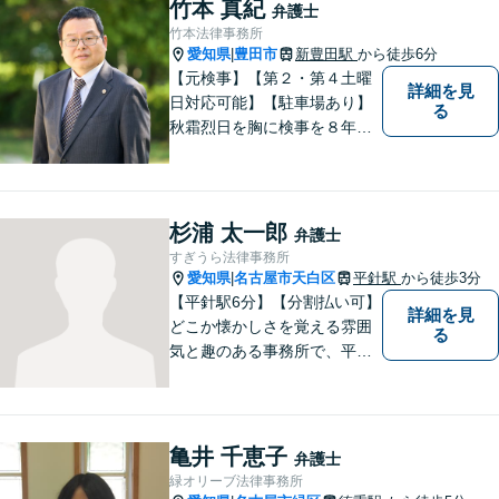
談対応も行っております。ま
竹本 真紀
弁護士
ずは、お気軽にお電話くださ
竹本法律事務所
い。
愛知県
豊田市
新豊田駅
から徒歩6分
|
【元検事】【第２・第４土曜
詳細を見
日対応可能】【駐車場あり】
る
秋霜烈日を胸に検事を８年，
ひまわりを胸に青森で弁護士
を１８年，そして豊田市に戻
りました。皆様の生活に寄り
添い，「この地域」の方々の
杉浦 太一郎
弁護士
悩みに対して一緒に解決を目
すぎうら法律事務所
指したいと思います。お待ち
愛知県
名古屋市天白区
平針駅
から徒歩3分
|
しております。
【平針駅6分】【分割払い可】
詳細を見
どこか懐かしさを覚える雰囲
る
気と趣のある事務所で、平針
に縁とゆかりを持った弁護士
が【相続・不動産・一般民
事・企業法務・税務】といっ
た幅広い対応業務で問題解決
亀井 千恵子
弁護士
に取り組みます。
緑オリーブ法律事務所