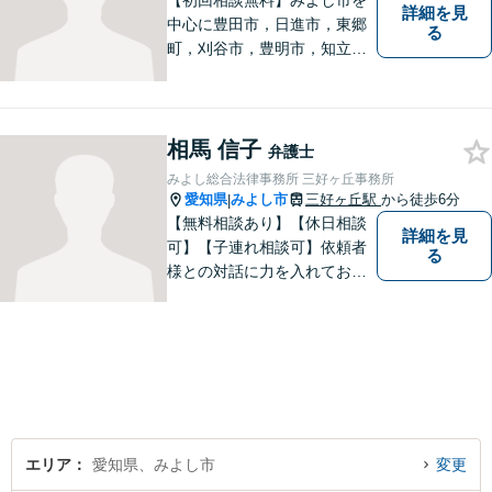
【初回相談無料】みよし市を
詳細を見
中心に豊田市，日進市，東郷
る
町，刈谷市，豊明市，知立市
などの地域に密着した総合法
律事務所です。仕事の「質」
にこだわり，依頼者との「信
頼関係」を大切にしていま
相馬 信子
弁護士
す。
みよし総合法律事務所 三好ヶ丘事務所
愛知県
みよし市
三好ヶ丘駅
から徒歩6分
|
【無料相談あり】【休日相談
詳細を見
可】【子連れ相談可】依頼者
る
様との対話に力を入れており
ます。 「最善の解決イメー
ジ」を実現するために、尽力
致します。 お気軽にご相談く
ださい。
エリア
愛知県、みよし市
変更