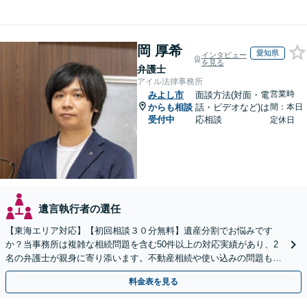
岡 厚希
愛知県
インタビュー
を見る
弁護士
アイル法律事務所
営業時
みよし市
面談方法(対面・電
からも相談
話・ビデオなど)は
間：本日
受付中
応相談
定休日
遺言執行者の選任
【東海エリア対応】【初回相談３０分無料】遺産分割でお悩みです
か？当事務所は複雑な相続問題を含む50件以上の対応実績があり、2
名の弁護士が親身に寄り添います。不動産相続や使い込みの問題も分
かりやすく解説。WEB相談可能。LINE予約受付中
料金表を見る