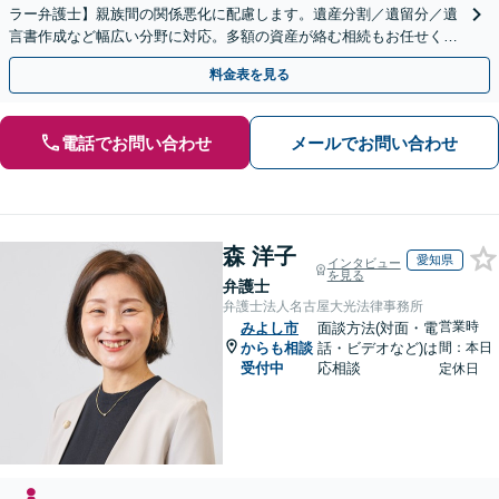
ラー弁護士】親族間の関係悪化に配慮します。遺産分割／遺留分／遺
言書作成など幅広い分野に対応。多額の資産が絡む相続もお任せくだ
さい。【夜間・休日の相談可能】【駐車場完備】
料金表を見る
電話でお問い合わせ
メールでお問い合わせ
森 洋子
愛知県
インタビュー
を見る
弁護士
弁護士法人名古屋大光法律事務所
営業時
みよし市
面談方法(対面・電
からも相談
話・ビデオなど)は
間：本日
受付中
応相談
定休日