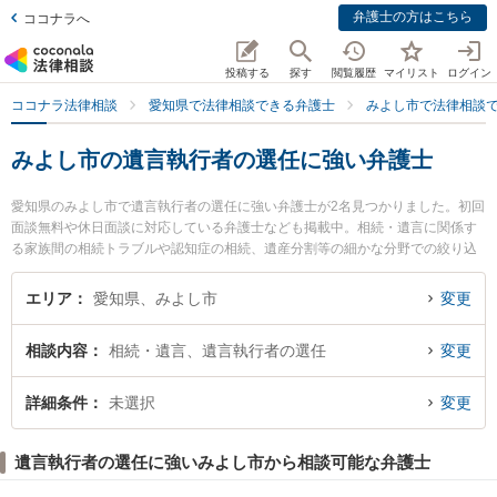
弁護士の方はこちら
ココナラへ
投稿する
探す
閲覧履歴
マイリスト
ログイン
ココナラ法律相談
愛知県で法律相談できる弁護士
みよし市で法律相談
みよし市の遺言執行者の選任に強い弁護士
愛知県のみよし市で遺言執行者の選任に強い弁護士が2名見つかりました。初回
面談無料や休日面談に対応している弁護士なども掲載中。相続・遺言に関係す
る家族間の相続トラブルや認知症の相続、遺産分割等の細かな分野での絞り込
み検索もでき便利です。特にみよし総合法律事務所 三好ヶ丘事務所の相馬 信子
弁護士やみよし総合法律事務所の伊藤 健二弁護士のプロフィール情報や弁護士
エリア
愛知県、みよし市
変更
費用、強みなどが注目されています。『みよし市で土日や夜間に発生した遺言
執行者の選任のトラブルを今すぐに弁護士に相談したい』『遺言執行者の選任
相談内容
相続・遺言、遺言執行者の選任
変更
のトラブル解決の実績豊富な近くの弁護士を検索したい』『初回相談無料で遺
言執行者の選任を法律相談できるみよし市内の弁護士に相談予約したい』など
でお困りの相談者さんにおすすめです。
詳細条件
未選択
変更
遺言執行者の選任に強いみよし市から相談可能な弁護士