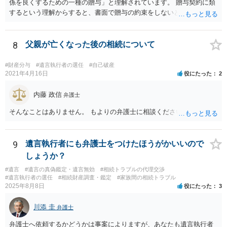
係を良くするための一種の贈与」と理解されています。 贈与契約に類
するという理解からすると、書面で贈与の約束をしないと相手方は支
払いを請求できません。 反面、実際に支払ったあとから返金を求める
ことは困難です。 くれぐれも今後お気をつけください。 弁護士に対応
を依頼されるのも悪くはありませんが、感情的な理由が強いと思いま
8
父親が亡くなった後の相続について
すので法的観点から説得を試みても解決は難しいように思います。
#財産分与
#遺言執行者の選任
#自己破産
2021年4月16日
役にたった
2
内藤 政信
弁護士
そんなことはありません。 もよりの弁護士に相談ください。
9
遺言執行者にも弁護士をつけたほうがかいいので
しょうか？
#遺言
#遺言の真偽鑑定・遺言無効
#相続トラブルの代理交渉
#遺言執行者の選任
#相続財産調査・鑑定
#家族間の相続トラブル
2025年8月8日
役にたった
3
川添 圭
弁護士
弁護士へ依頼するかどうかは事案によりますが、あなたも遺言執行者