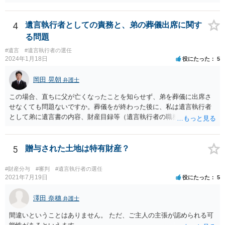
4
遺言執行者としての責務と、弟の葬儀出席に関す
る問題
#遺言
#遺言執行者の選任
2024年1月18日
役にたった
5
岡田 晃朝
弁護士
この場合、直ちに父が亡くなったことを知らせず、弟を葬儀に出席さ
せなくても問題ないですか。葬儀をが終わった後に、私は遺言執行者
として弟に遺言書の内容、財産目録等（遺言執行者の職務）を知らせ
ればよいですか。 葬儀は喪主が主催する行事ですから、誰を参加させ
るかは喪主の自由です。 呼ばなくてもかまいません。 そもそも、そう
いう法律関係にありません。 遺言の内容と遺産の総額の通知、公正証
5
贈与された土地は特有財産？
書でない場合は遺言の検認については、執行者に通知義務があるの
で、対応しましょう。 そのあとは遺留分の請求などがあればそれへの
#財産分与
#審判
#遺言執行者の選任
対応となるでしょう。
2021年7月19日
役にたった
5
澤田 奈穗
弁護士
間違いということはありません。 ただ、ご主人の主張が認められる可