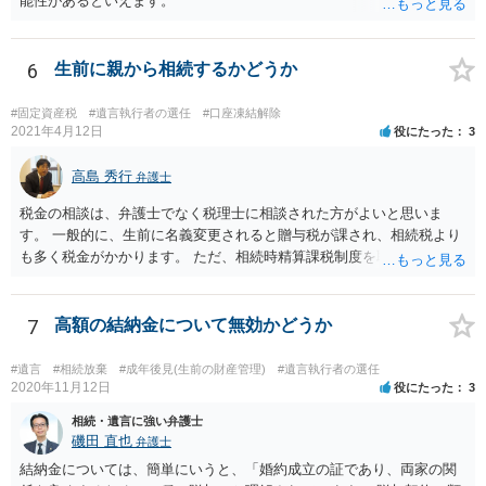
能性があるといえます。
6
生前に親から相続するかどうか
#固定資産税
#遺言執行者の選任
#口座凍結解除
2021年4月12日
役にたった
3
高島 秀行
弁護士
税金の相談は、弁護士でなく税理士に相談された方がよいと思いま
す。 一般的に、生前に名義変更されると贈与税が課され、相続税より
も多く税金がかかります。 ただ、相続時精算課税制度を取れば、実質
的に相続税と同等の税金で済む可能性があります。 実際に税理士にど
ういう場合にどれくらい税金がかかるか計算してもらって どういう方
針を取るか決められたらよいと思います。
7
高額の結納金について無効かどうか
#遺言
#相続放棄
#成年後見(生前の財産管理)
#遺言執行者の選任
2020年11月12日
役にたった
3
相続・遺言に強い弁護士
磯田 直也
弁護士
結納金については、簡単にいうと、「婚約成立の証であり、両家の関