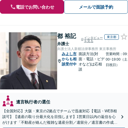
電話でお問い合わせ
メールで面談予約
都 裕記
東京都
インタビュー
を見る
弁護士
弁護士法人新都法律事務所 東京事務所
みよし市
面談方法(対
営業時間：09:
からも相
面・電話・ビデ
00~19:00（土
談受付中
オなど)は応相
日祝日）
談
遺言執行者の選任
【全国対応】大阪・東京の2拠点でチームで迅速対応【電話・WEB相
談可】【遺産の取り分最大化を目指します】1営業日以内の返信を心
がけます「不動産が絡んだ複雑な遺産分割／遺留分／遺言書の作成・