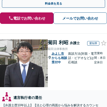
執行／事業承継など、お任せください」【休日相談あり】
料金表を見る
電話でお問い合わせ
メールでお問い合わせ
菊田 利昭
弁護士
愛知県
菊田法律事務所
営業時
みよし市
面談方法(対面・電
からも相談
話・ビデオなど)は
間：本日
受付中
応相談
定休日
遺言執行者の選任
【弁護士歴10年以上】【法と心理の両面から悩みを解決するカウンセ