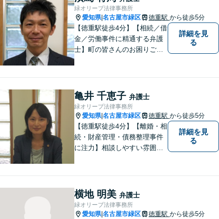
に取り組みます。
緑オリーブ法律事務所
愛知県
名古屋市緑区
徳重駅
から徒歩5分
|
【徳重駅徒歩4分】【相続／借
詳細を見
金／労働事件に精通する弁護
る
士】町の皆さんのお困りごと
を何でも解決するジェネラリ
スト弁護士。社会の秩序を保
つべく、環境問題やマイナン
バー等の情報問題にも意欲高
亀井 千恵子
弁護士
く取り組みます。お困りごと
緑オリーブ法律事務所
があれば。お気軽にご相談く
愛知県
名古屋市緑区
徳重駅
から徒歩5分
|
ださい。
【徳重駅徒歩4分】【離婚・相
詳細を見
続・財産管理・債務整理事件
る
に注力】相談しやすい雰囲気
を心がけております。お気軽
にご相談ください。【駐車場
有】
横地 明美
弁護士
緑オリーブ法律事務所
愛知県
名古屋市緑区
徳重駅
から徒歩5分
|