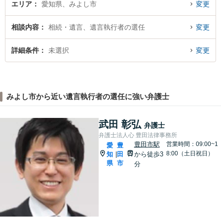
エリア
愛知県、みよし市
変更
相談内容
相続・遺言、遺言執行者の選任
変更
詳細条件
未選択
変更
みよし市から近い遺言執行者の選任に強い弁護士
武田 彰弘
弁護士
弁護士法人心 豊田法律事務所
豊田市駅
営業時間：09:00~1
愛
豊
8:00（土日祝日）
知
田
から徒歩3
|
県
市
分