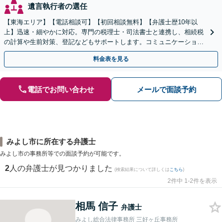
遺言執行者の選任
【東海エリア】【電話相談可】【初回相談無料】【弁護士歴10年以
上】迅速・細やかに対応。専門の税理士・司法書士と連携し、相続税
の計算や生前対策、登記などもサポートします。コミュニケーション
を大事にし、より納得できる解決を目指します。
料金表を見る
電話でお問い合わせ
メールで面談予約
みよし市に所在する弁護士
みよし市の事務所等での面談予約が可能です。
2
人の弁護士が見つかりました
(検索結果について詳しくは
こちら
)
2件中 1-2件を表示
相馬 信子
弁護士
みよし総合法律事務所 三好ヶ丘事務所