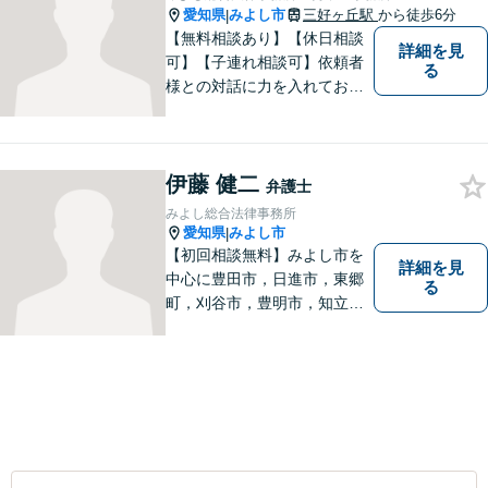
愛知県
みよし市
三好ヶ丘駅
から徒歩6分
|
【無料相談あり】【休日相談
詳細を見
可】【子連れ相談可】依頼者
る
様との対話に力を入れており
ます。 「最善の解決イメー
ジ」を実現するために、尽力
致します。 お気軽にご相談く
伊藤 健二
ださい。
弁護士
みよし総合法律事務所
愛知県
みよし市
|
【初回相談無料】みよし市を
詳細を見
中心に豊田市，日進市，東郷
る
町，刈谷市，豊明市，知立市
などの地域に密着した総合法
律事務所です。仕事の「質」
にこだわり，依頼者との「信
頼関係」を大切にしていま
す。