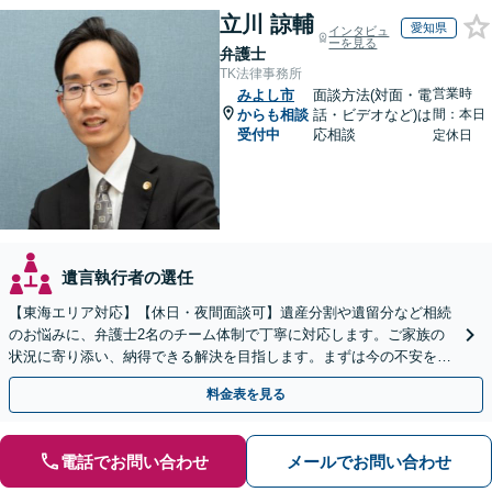
立川 諒輔
愛知県
インタビュ
ーを見る
弁護士
TK法律事務所
営業時
みよし市
面談方法(対面・電
からも相談
話・ビデオなど)は
間：本日
受付中
応相談
定休日
遺言執行者の選任
【東海エリア対応】【休日・夜間面談可】遺産分割や遺留分など相続
のお悩みに、弁護士2名のチーム体制で丁寧に対応します。ご家族の
状況に寄り添い、納得できる解決を目指します。まずは今の不安をお
聞かせください【メール・WEB相談可】
料金表を見る
電話でお問い合わせ
メールでお問い合わせ