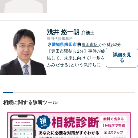
浅井 悠一朗
弁護士
豊田法律事務所
愛知県
豊田市
豊田市駅
から徒歩2分
|
【豊田市駅徒歩2分】事件が終
詳細を見
結して、未来に向けて｢一歩を
る
ふみだせる｣という気持ちに向
けて尽力します。皆様に寄り
添い、的確なアドバイスを行
うよう務めています。費用面
のご不安はご相談ください。
【法テラス利用可※ご利用要
相続に関する診断ツール
件あり】