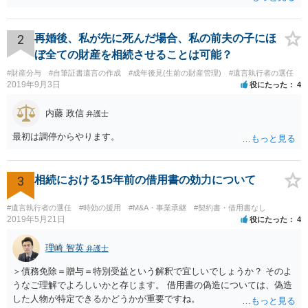
ことが可能でしょう。
2
再婚後、私が先に死んだ場合、私の前夫の子にほ
ぼ全ての財産を相続させることは可能？
#財産分与
#自筆証書遺言の作成
#成年後見(生前の財産管理)
#遺言執行者の選任
2019年9月3日
役にたった
4
内藤 政信
弁護士
最初は調停からやります。
3
相続における15年前の借用書の効力について
#遺言執行者の選任
#時効の援用
#M&A・事業承継
#契約書・借用書なし
2019年5月21日
役にたった
4
理崎 智英
弁護士
＞債務免除＝贈与＝特別受益という解釈で宜しいでしょうか？ そのよ
うなご理解でよろしいかと存じます。 借用書の偽造については、偽造
した人物が特定できるかどうかが重要ですね。