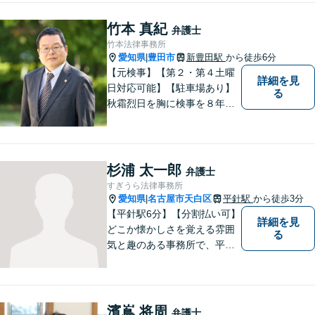
回相談無料、営業時間外の相
談対応も行っております。ま
竹本 真紀
弁護士
ずは、お気軽にお電話くださ
竹本法律事務所
い。
愛知県
豊田市
新豊田駅
から徒歩6分
|
【元検事】【第２・第４土曜
詳細を見
日対応可能】【駐車場あり】
る
秋霜烈日を胸に検事を８年，
ひまわりを胸に青森で弁護士
を１８年，そして豊田市に戻
りました。皆様の生活に寄り
添い，「この地域」の方々の
杉浦 太一郎
弁護士
悩みに対して一緒に解決を目
すぎうら法律事務所
指したいと思います。お待ち
愛知県
名古屋市天白区
平針駅
から徒歩3分
|
しております。
【平針駅6分】【分割払い可】
詳細を見
どこか懐かしさを覚える雰囲
る
気と趣のある事務所で、平針
に縁とゆかりを持った弁護士
が【相続・不動産・一般民
事・企業法務・税務】といっ
た幅広い対応業務で問題解決
濱嶌 将周
弁護士