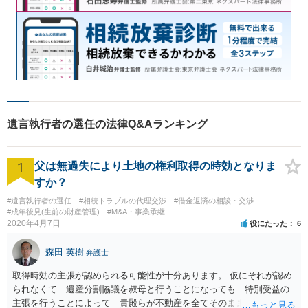
遺言執行者の選任の法律Q&Aランキング
1
父は無過失により土地の権利取得の時効となりま
すか？
#遺言執行者の選任
#相続トラブルの代理交渉
#借金返済の相談・交渉
#成年後見(生前の財産管理)
#M&A・事業承継
2020年4月7日
役にたった
6
森田 英樹
弁護士
取得時効の主張が認められる可能性が十分あります。 仮にそれが認め
られなくて 遺産分割協議を叔母と行うことになっても 特別受益の
主張を行うことによって 貴殿らが不動産を全てそのまま取得できる