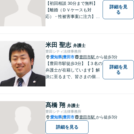
【初回相談 30分まで無料】
詳細を見
【離婚（ＤＶケースも対
る
応）・性被害事案に注力】
【子連れでのご相談可】
米田 聖志
弁護士
豊田シティ法律事務所
愛知県
豊田市
豊田市駅
から徒歩3分
|
【豊田市駅徒歩3分】【３名の
詳細を見
弁護士が在籍しています】解
る
決に至るまで、皆さまの個別
の事情に応じた質の高いオー
ダーメイドのサポートをしま
す。借金問題／離婚問題／相
続問題／刑事事件／企業法務
髙橋 翔
弁護士
など幅広く対応。どうぞお気
豊田シティ法律事務所
軽にご相談ください。
愛知県
豊田市
豊田市駅
から徒歩3分
|
詳細を見る