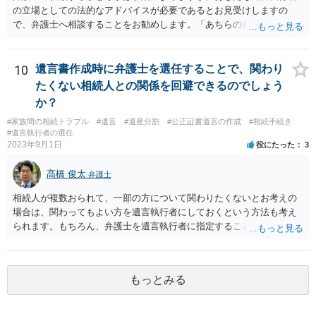
の立場としての法的なアドバイスが必要であるとお見受けしますの
で、弁護士へ相談することをお勧めします。「あちらの弁護士」（元
嫁と娘の弁護士のことでしょうか）へ聴いても、自分に有利な主張や
誘導しかしてこないと思います。
10
遺言書作成時に弁護士を選任することで、関わり
たくない相続人との関係を回避できるのでしょう
か？
#家族間の相続トラブル
#遺言
#遺産分割
#公正証書遺言の作成
#相続手続き
#遺言執行者の選任
2023年9月1日
役にたった
3
髙橋 俊太
弁護士
相続人が複数おられて、一部の方について関わりたくないとお考えの
場合は、関わってもよい方を遺言執行者にしておくという方法も考え
られます。もちろん、弁護士を遺言執行者に指定することもできます
が、（関わってもよい）相続人を遺言執行者に指定しておいて、その
方に再委任の権限を付与しておくという方法もあります。 一度、弁護
士に直接ご相談されることをお勧めいたします。
もっとみる