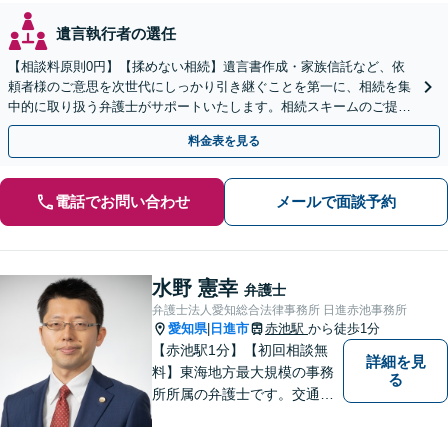
遺言執行者の選任
【相談料原則0円】【揉めない相続】遺言書作成・家族信託など、依
頼者様のご意思を次世代にしっかり引き継ぐことを第一に、相続を集
中的に取り扱う弁護士がサポートいたします。相続スキームのご提案
から遺言執行まで責任を持って対応させていただきます。
料金表を見る
電話でお問い合わせ
メールで面談予約
水野 憲幸
弁護士
弁護士法人愛知総合法律事務所 日進赤池事務所
愛知県
日進市
赤池駅
から徒歩1分
|
【赤池駅1分】【初回相談無
詳細を見
料】東海地方最大規模の事務
る
所所属の弁護士です。交通事
故、離婚問題、相続問題等多
数の事件を扱っています。初