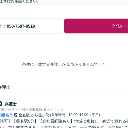
まずはお電話ください。
せ
メー
条件に一致する弁護士が見つかりませんでした
弁護士
哲
弁護士
人関・岸田・中村法律事務所 桑名オフィス
県
桑名市
桑名駅
から徒歩5分
営業時間：10:00~17:00（平日）
|
談可】【桑名駅5分】【会社員経験あり】地域に密着し、身近で頼れる
少しでも前進できるよう全力を尽くします。一人で悩まず、お気軽にご