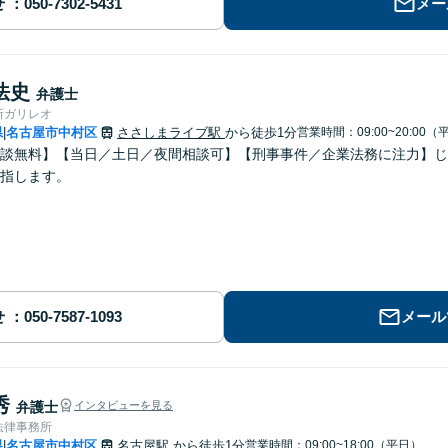
せ
メー
法史
弁護士
所ガリレオ
県
名古屋市中村区
ささしまライブ駅
から徒歩1分
営業時間：09:00~20:00（
|
談無料】【当日／土日／夜間相談可】【刑事事件／企業法務に注力】じ
指します。
せ
メール
秀
弁護士
インタビューを見る
法律事務所
県
名古屋市中村区
名古屋駅
から徒歩1分
営業時間：09:00~18:00（平日）
|