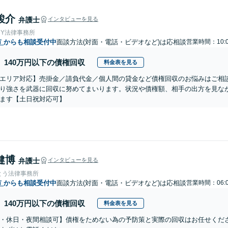
駿介
弁護士
インタビューを見る
＆Y法律事務所
市
からも相談受付中
面談方法(対面・電話・ビデオなど)は応相談
営業時間：10:0
140万円以下の債権回収
料金表を見る
エリア対応】売掛金／請負代金／個人間の貸金など債権回収のお悩みはご相
り強さを武器に回収に努めてまいります。状況や債権額、相手の出方を見な
ます【土日祝対応可】
健博
弁護士
インタビューを見る
とう法律事務所
市
からも相談受付中
面談方法(対面・電話・ビデオなど)は応相談
営業時間：06:0
140万円以下の債権回収
料金表を見る
・休日・夜間相談可】債権をためない為の予防策と実際の回収はお任せくだ