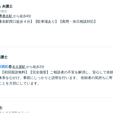
晶
弁護士
事務所
桑名駅
から徒歩4分
桑名駅西口徒歩４分】【駐車場あり】【夜間・休日相談対応】
弁護士
市西区
名古屋駅
から徒歩2分
】【初回面談無料】【完全個室】ご相談者の不安を解消し、安心して依
体系を心がけ、事前にしっかりと説明を行います。 依頼者の気持ちに寄
ことを大切にしています。
士
護士法人 名古屋駅オフィス