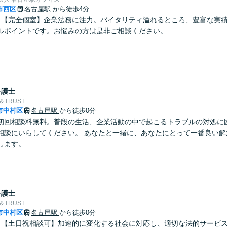
市西区
名古屋駅
から徒歩4分
】【完全個室】企業法務に注力。バイタリティ溢れるところ、豊富な実
ルポイントです。お悩みの方は是非ご相談ください。
弁護士
＆TRUST
市中村区
名古屋駅
から徒歩0分
初回相談料無料。普段の生活、企業活動の中で起こるトラブルの対処に
相談にいらしてください。 あなたと一緒に、あなたにとって一番良い解
します。
弁護士
＆TRUST
市中村区
名古屋駅
から徒歩0分
】【土日祝相談可】加速的に変化する社会に対応し、適切な法的サービ