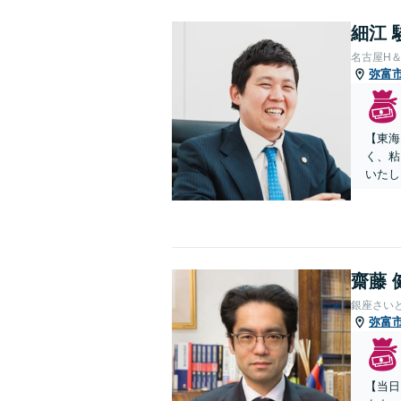
細江 
名古屋H
弥富
【東海
く、粘
いたし
齋藤 
銀座さい
弥富
【当日