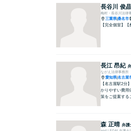
長谷川 俊
梅村・長谷川法律
三重県
桑名市
|
【完全個室】【
長江 昂紀
ながえ法律事務所
愛知県
名古屋
|
【名古屋駅2分
かりやすい費用
策をご提案する
森 正晴
弁護
and LEGAL弁