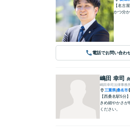
【名古屋
かつ分
電話でお問い合わ
嶋田 幸司
嶋田幸司法律事務
三重県
桑名市
|
【西桑名駅5分
きめ細やかさが
ください。