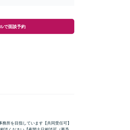
ルで面談予約
事務所を目指しています【共同受任可】
相談ください【夜間土日相談可（要予