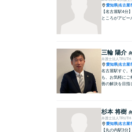
愛知県
名古屋
|
【名古屋駅4分
ところがアピー
三輪 陽介
弁護士法人TRUTH
愛知県
名古屋
|
名古屋駅すぐ。
も、お気軽にご
善の解決を目指
杉本 将樹
弁護士法人TRUTH
愛知県
名古屋
|
【丸の内駅3分