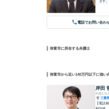
ます。
電話でお問い合わ
弥富市に所在する弁護士
弥富市から近い140万円以下に強い
岸田 
弁護士法
三重
【電話相
相談後、