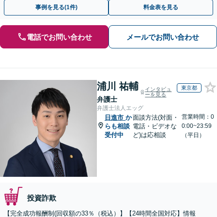
早めにご相談ください。【電話・メール・WEB相談可】
事例を見る(1件)
料金表を見る
電話でお問い合わせ
メールでお問い合わせ
浦川 祐輔
東京都
インタビュ
ーを見る
弁護士
弁護士法人エッグ
営業時間：0
日進市
か
面談方法(対面・
らも相談
電話・ビデオな
0:00~23:59
受付中
ど)は応相談
（平日）
投資詐欺
【完全成功報酬制(回収額の33％（税込）】【24時間全国対応】情報