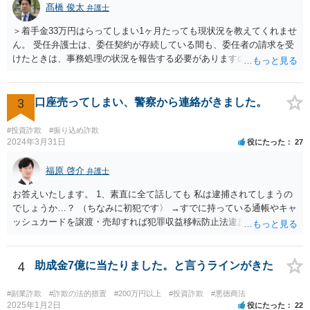
の疑いも報道されています。返還に応じる余力が今後失われるおそれ
髙橋 俊太
弁護士
もあるため、他の債権者に先んじて請求手続を行うことが重要です。
＞着手金33万円はらってしまい1ヶ月たっても現状況を教えてくれませ
弁護士選任については、大阪に所在する相手方企業であっても、現在
ん。 受任弁護士は、委任契約が存続している間も、委任者の請求を受
は全国の弁護士がウェブ面談・電子手続等で対応可能です。実際、当
けたときは、事務処理の状況を報告する必要がありますので（民法６
職もみんなで大家さんに関する出資金返還請求について対応実績があ
４５条）、問い合わせに対して応答・説明をしてくれないとなると、
り、内容や見通しについて的確なアドバイスを行うことが可能です。
問題があります。 ＞二次被害にあった場合、日弁連に相談したらいい
出資金額が高額であることを踏まえれば、現時点で法的措置に踏み切
ですか？ 日弁連というより、担当弁護士が所属している弁護士会に相
3
口座売ってしまい、警察から連絡がきました。
ることは、損失の拡大を防ぐために極めて合理的な判断といえます。
談するとよいでしょう。 ＜参照：民法＞ （受任者による報告） 第６
今からでも遅くありませんので、速やかに弁護士へ相談されることを
４５条 受任者は、委任者の請求があるときは、いつでも委任事務の
強く推奨いたします。
#投資詐欺
#振り込め詐欺
処理の状況を報告し、委任が終了した後は、遅滞なくその経過及び結
2024年3月31日
役にたった
27
果を報告しなければならない。
福原 啓介
弁護士
お答えいたします。 1、素直に全て話しても 私は逮捕されてしまうの
でしょうか…？ （ちなみに初犯です〉 →すでに持っている通帳やキャ
ッシュカードを譲渡・売却すれば犯罪収益移転防止法違反に、譲渡・
売却の目的で新たに口座を開設すれば詐欺罪になる可能性があるの
で、本当に銀行口座を売る行為が犯罪行為であることを認識して行っ
た又は認識しうる状況で行ったものであれば、素直に認めた方がいい
4
助成金7億に当たりました。と言うラインがきた
と思います。しかし、例えば、銀行口座を売る行為が犯罪行為である
ことを知らずに売却譲渡した場合は、もちろん認めるという選択肢も
#副業詐欺
#詐欺の法的措置
#200万円以上
#投資詐欺
#悪徳商法
ありますが、沈黙を守るという選択肢もあることを念頭に置いていた
2025年1月2日
役にたった
22