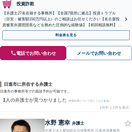
投資詐欺
【弁護士27名在籍する事務所】【全国7箇所に拠点】投資トラブル
（目安：被害額150万円以上）のご相談はお任せください【名古屋投
資被害弁護団団長などを務めた圧倒的な経験値】【初回相談無料】先
物取引、証券取引、仮想通貨、FX被害、マルチ商法など
料金表を見る
電話でお問い合わせ
メールでお問い合わせ
日進市に所在する弁護士
日進市の事務所等での面談予約が可能です。
1
人の弁護士が見つかりました
(検索結果について詳しくは
こちら
)
1件中 1-1件を表示
水野 憲幸
弁護士
弁護士法人愛知総合法律事務所 日進赤池事務所