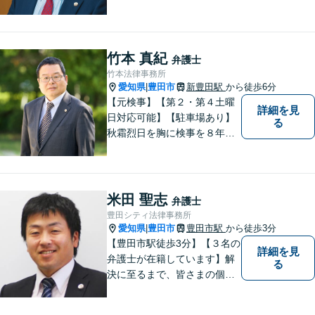
件／借金問題に注力！依頼者
さまのお悩みに寄り添った、
質の高いリーガルサービスを
ご提供。小さなお困り事でも
竹本 真紀
弁護士
構いません【夜間・休日面
竹本法律事務所
談】【完全個室】【今池駅3
愛知県
豊田市
新豊田駅
から徒歩6分
|
分】
【元検事】【第２・第４土曜
詳細を見
日対応可能】【駐車場あり】
る
秋霜烈日を胸に検事を８年，
ひまわりを胸に青森で弁護士
を１８年，そして豊田市に戻
りました。皆様の生活に寄り
添い，「この地域」の方々の
米田 聖志
弁護士
悩みに対して一緒に解決を目
豊田シティ法律事務所
指したいと思います。お待ち
愛知県
豊田市
豊田市駅
から徒歩3分
|
しております。
【豊田市駅徒歩3分】【３名の
詳細を見
弁護士が在籍しています】解
る
決に至るまで、皆さまの個別
の事情に応じた質の高いオー
ダーメイドのサポートをしま