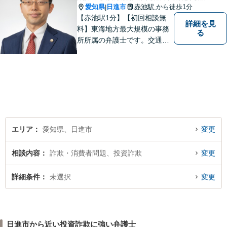
愛知県
日進市
赤池駅
から徒歩1分
|
【赤池駅1分】【初回相談無
詳細を見
料】東海地方最大規模の事務
る
所所属の弁護士です。交通事
故、離婚問題、相続問題等多
数の事件を扱っています。初
回相談無料、営業時間外の相
談対応も行っております。ま
ずは、お気軽にお電話くださ
い。
エリア
愛知県、日進市
変更
相談内容
詐欺・消費者問題、投資詐欺
変更
詳細条件
未選択
変更
日進市から近い投資詐欺に強い弁護士