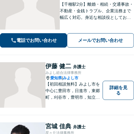
【千種駅2分】離婚・相続・交通事故・
不動産・金銭トラブル、企業法務まで
幅広く対応。身近な相談役としてお悩
みをじっくり伺い、わかりやすくご説
明します。平穏な日常を取り戻すた
め、まずは気軽にご相談ください。
電話でお問い合わせ
メールでお問い合わせ
【土日祝対応可、夜間対応可】【オン
ライン対応可】
伊藤 健二
弁護士
みよし総合法律事務所
愛知県
みよし市
|
【初回相談無料】みよし市を
詳細を見
中心に豊田市，日進市，東郷
る
町，刈谷市，豊明市，知立市
などの地域に密着した総合法
律事務所です。仕事の「質」
にこだわり，依頼者との「信
頼関係」を大切にしていま
宮城 佳典
弁護士
す。
星ヶ丘法律事務所