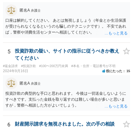
だけると幸いです。 逮捕される可能性が全くないとはいえません
が、捜査機関において罪証隠滅の恐れや逃亡の恐れがある等の事由が
匿名A
弁護士
ある場合は身体拘束をしてくる可能性はあります。仮に初犯であった
口座は解約してください。 あとは無視しましょう（年金とか生活保護
としてもその可能性は変わりません。 2、京都まで行かなきゃ行けな
が受けられなくなるというのも騙しのテクニックです）。 不安であれ
い事はありますか？ →捜査を担当する警察署が京都の警察署であれ
ば，警察や消費生活センターへ相談してください。
ば、京都まで行く可能性もありますが、京都の警察官がご相談者様の
最寄りの警察署に来て取調べを行うこともあり得ますので、警察から
話を聞きたいという話が合った際は、場所などについては担当警察官
5
投資詐欺の疑い、サイトの指示に従うべきか教え
と相談することをおすすめします。
てください
#返金請求
#投資詐欺
#100〜200万円未満
#本名・住所・電話番号が不明
2024年9月16日
役にたった
15
匿名A
弁護士
投資詐欺の典型的な手口と思われます。 今後は一切送金しないように
すべきです。支払った金銭を取り返すのは難しい場合が多いと思いま
すが，警察へ相談した方がよいでしょう。
6
財産開示請求を無視されました。次の手の相談