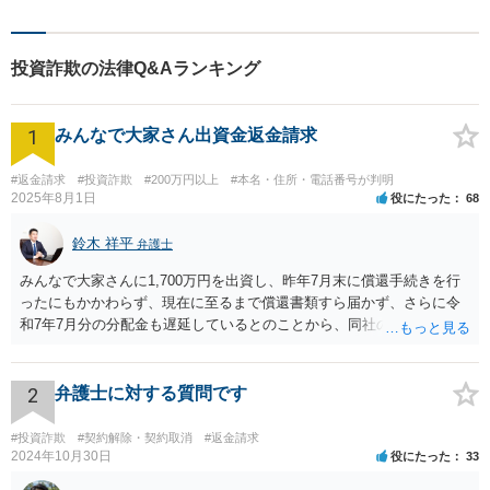
す。借金問題／離婚問題／相
続問題／刑事事件／企業法務
など幅広く対応。どうぞお気
投資詐欺の法律Q&Aランキング
軽にご相談ください。
1
みんなで大家さん出資金返金請求
#返金請求
#投資詐欺
#200万円以上
#本名・住所・電話番号が判明
2025年8月1日
役にたった
68
鈴木 祥平
弁護士
みんなで大家さんに1,700万円を出資し、昨年7月末に償還手続きを行
ったにもかかわらず、現在に至るまで償還書類すら届かず、さらに令
和7年7月分の分配金も遅延しているとのことから、同社の資金繰りは
深刻であり、破綻リスクが極めて高い状況にあると考えられます。こ
のような状況では、放置すれば債権回収が困難となるおそれがあり、
弁護士を入れて早期に対応する必要があります。 本件は、明らかに弁
2
弁護士に対する質問です
護士を入れて対応すべき事案です。内容証明郵便により返還請求の意
思表示を行い、応答がなければ訴訟提起や仮差押え等の法的措置をと
#投資詐欺
#契約解除・契約取消
#返金請求
るべきです。相手方であるみんなで大家さんは、令和5年6月に金融庁
2024年10月30日
役にたった
33
より業務停止命令を受けており、集団投資スキームに関する法令違反