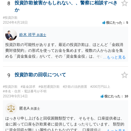
絡をして、通知書の内容等について確認をしてみるとよいでしょう。
8
投資詐欺被害かもしれない、、警察に相談すべき
か
#投資詐欺
2024年4月18日
役にたった
5
鈴木 祥平
弁護士
投資詐欺の可能性があります。最近の投資詐欺は、ほとんど「金銭消
費対借契約」の形式を使ってお金を集めます。複数の人からお金を集
める「資金集金役」がいて、その「資金集金役」は、その先の「投資
案件保有者」にお金をさらに「貸している」という形を取ります。最
初は、数回、配当を支払うことをします。それによって、相手方を信
頼させて、追加の投資をさせる場合があります。しばらくすると、
9
投資詐欺の回収について
「投資案件保有者からの配当が止まったので配当が支払えない」とい
ってきます。しばらく、だいたい、みなさん暫く待ちますが、結局返
#投資詐欺
#返金請求
#仮想通貨詐欺
#詐欺の法的措置
#200万円以上
ってきません。もう待てなくなって、「資金集金役」から回収をしよ
#本名・住所・電話番号が不明
2023年9月14日
役にたった
10
うとしても、「資金集金役」にはお金がありませんし、訴訟を提起し
ても、少額での月々の分割弁済を主張してきます。それを否定して裁
匿名A
判に勝訴しても、その「資金集金役」には財産がないので回収をする
弁護士
ことが難しいというのが実際のところです。「資金集金役」は、「自
はっきり申し上げると回収困難類型です。 そもそも、口座提供者は、
分も投資案件保有者の話を信じて、お金を出しているし、もし、これ
金に困って口座を詐欺業者に提供してしまったりしています。 類型的
が詐欺ならば自分も被害者だ」と言ってきます。お金を出している証
に資金回収が難しい属性の人たちなのです。 口座提供者を訴えた場