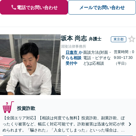
電話でお問い合わせ
メールでお問い合わせ
坂本 尚志
弁護士
東京都
清陵法律事務所
営業時間：0
日進市
か
面談方法(対面・
らも相談
電話・ビデオな
9:00~17:30
受付中
ど)は応相談
（平日）
投資詐欺
【全国エリア対応】【相談は何度でも無料】投資詐欺、副業詐欺、ぼ
ったくり被害など、幅広く対応可能です。詐欺被害は迅速な対応が求
められます。「騙された」「入金してしまった」といった場合は、お