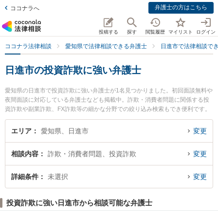
弁護士の方はこちら
ココナラへ
投稿する
探す
閲覧履歴
マイリスト
ログイン
ココナラ法律相談
愛知県で法律相談できる弁護士
日進市で法律相談で
日進市の投資詐欺に強い弁護士
愛知県の日進市で投資詐欺に強い弁護士が1名見つかりました。初回面談無料や
夜間面談に対応している弁護士なども掲載中。詐欺・消費者問題に関係する投
資詐欺や副業詐欺、FX詐欺等の細かな分野での絞り込み検索もでき便利です。
特に弁護士法人愛知総合法律事務所 日進赤池事務所の水野 憲幸弁護士のプロフ
ィール情報や弁護士費用、強みなどが注目されています。『日進市で土日や夜
エリア
愛知県、日進市
変更
間に発生した投資詐欺のトラブルを今すぐに弁護士に相談したい』『投資詐欺
のトラブル解決の実績豊富な近くの弁護士を検索したい』『初回相談無料で投
相談内容
詐欺・消費者問題、投資詐欺
変更
資詐欺を法律相談できる日進市内の弁護士に相談予約したい』などでお困りの
相談者さんにおすすめです。
詳細条件
未選択
変更
投資詐欺に強い日進市から相談可能な弁護士