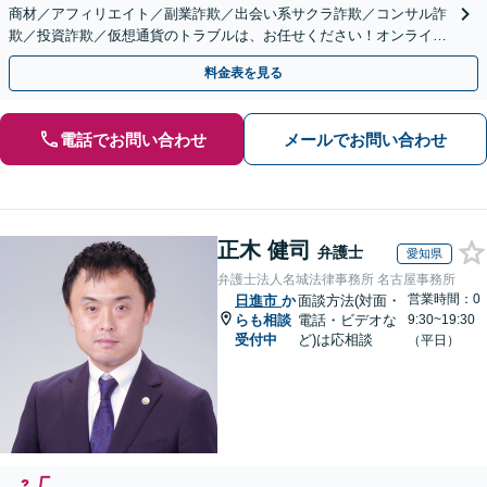
商材／アフィリエイト／副業詐欺／出会い系サクラ詐欺／コンサル詐
欺／投資詐欺／仮想通貨のトラブルは、お任せください！オンライン
のみで解決も可能！
料金表を見る
電話でお問い合わせ
メールでお問い合わせ
正木 健司
弁護士
愛知県
弁護士法人名城法律事務所 名古屋事務所
営業時間：0
日進市
か
面談方法(対面・
らも相談
電話・ビデオな
9:30~19:30
受付中
ど)は応相談
（平日）