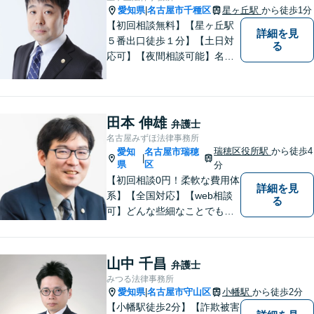
愛知県
名古屋市千種区
星ヶ丘駅
から徒歩1分
|
【初回相談無料】【星ヶ丘駅
詳細を見
５番出口徒歩１分】【土日対
る
応可】【夜間相談可能】名古
屋市千種区の弁護士です。ぜ
ひ一度ご相談ください。
田本 伸雄
弁護士
名古屋みずほ法律事務所
瑞穂区役所駅
から徒歩4
愛知
名古屋市瑞穂
|
県
区
分
【初回相談0円！柔軟な費用体
詳細を見
系】【全国対応】【web相談
る
可】どんな些細なことでもお
気軽にご相談ください。イン
ターネット／削除請求や開示
請求、利用規約などのトラブ
山中 千昌
弁護士
ルはお任せ！相続／感情面の
みつる法律事務所
納得感を重視します。
愛知県
名古屋市守山区
小幡駅
から徒歩2分
|
【小幡駅徒歩2分】【詐欺被害