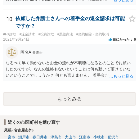
拠として、資金集金役と投資案件保有者の「金銭消費貸借契約書」な
合、口座提供者が詐欺行為に使われたことについて故意・過失がある
どを証拠で出してきます。最終的には、「資金集金役」は、自己破産
か、共同不法行為が成立するのかなども問題となります。 裁判所の目
をする場合もあります。これが一つの投資詐欺のパターンになってお
も現状シビアにみられているなというのが感触です。 くわえて、SNS
10
依頼した弁護士さんへの着手金の返金請求は可能
ります。刑事的にも民事的にも責任追及がしにくいスキームになって
等で詐欺行為を行った人物についてはそもそも特定が困難な場合が多
ですか？
いるわけです。 要するに、民事上の責任も刑事上の責任も「資金集金
いです。 そのため、私は、この手の事件の弁護団に属していますが、
役」にかぶせて、その先の「投資案件保有者」さらにその先の「投資
#FX詐欺
#返金請求
#投資詐欺
#悪徳商法
#契約解除・契約取消
回収は困難であることを明言した上で、それでも依頼する意思がある
案件保有者」みたいに重奏的になっているので、責任追及がしにくい
2021年9月24日
役にたった
9
かを確認した上で事件に着手して進めています。
というのが一つのポイントです。
匿名A
弁護士
なるべく早く動かないとお金の流れが不明瞭になるとのことでお願い
したのですが、なんの連絡もないということは何も動いて頂けていな
いということでしょうか？ 何とも言えません。 着手金だけ受け取って
何もしない弁護士さんはいますか？ 普通はいませんが・・・。 契約書
などを確認しましょう。 着手金の返金は請求できますか？ 交渉してみ
て、事情によっては弁護士会に相談しましょう。
もっとみる
近くの市区町村を選び直す
尾張 (名古屋市外)
一宮市
瀬戸市
春日井市
津島市
犬山市
江南市
小牧市
稲沢市