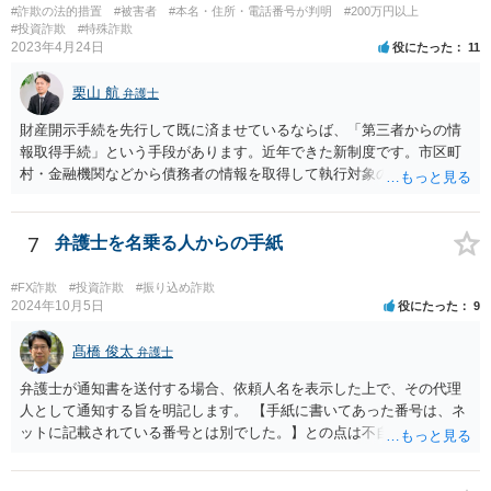
#詐欺の法的措置
#被害者
#本名・住所・電話番号が判明
#200万円以上
#投資詐欺
#特殊詐欺
2023年4月24日
役にたった
11
栗山 航
弁護士
財産開示手続を先行して既に済ませているならば、「第三者からの情
報取得手続」という手段があります。近年できた新制度です。市区町
村・金融機関などから債務者の情報を取得して執行対象の財産を探す
ための制度になります。 取得対象となる情報は、債務者の①不動産
情報、②預貯金情報、③株式情報、④勤務先（給与の支給者）情報で
す。もっとも、④勤務先情報が取得できるのは、相談者様の債権が、
7
弁護士を名乗る人からの手紙
養育費などである場合か、人の生命または身体の侵害による損害賠償
請求権である場合に限られます。 申立には、定められた要件を満た
#FX詐欺
#投資詐欺
#振り込め詐欺
すことが必要ですので、具体的には弁護士に相談されるかご自身でお
2024年10月5日
役にたった
9
調べになると良いと思います。
髙橋 俊太
弁護士
弁護士が通知書を送付する場合、依頼人名を表示した上で、その代理
人として通知する旨を明記します。 【手紙に書いてあった番号は、ネ
ットに記載されている番号とは別でした。】との点は不自然ではある
ものの、【住所名前は一致】しているようですので、まずは日弁連弁
護士検索でその弁護士を検索し、そこに記載されている電話番号に連