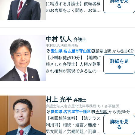
詳細を見
に精通する弁護士】依頼者様
る
のお言葉をよく聞き、お気持
ちを尊重した弁護を行いま
す。共に悩み、最適な解決へ
と導いてまいります。まずは
お気軽にご相談ください。
中村 弘人
弁護士
【土日・祝日も予約で対応
中村総合法律事務所
可】
愛知県
名古屋市守山区
瓢箪山駅
から徒歩6分
|
【小幡駅徒歩10分】【地域に
詳細を見
根ざした弁護士】人権が尊重
る
され権利が実現できる世の中
を作っていけたらと考えてい
ます。刑事事件／借金問題／
離婚問題／労働問題／交通事
故など、幅広く対応可能。
村上 光平
弁護士
【夜間／休日対応可能】お悩
弁護士法人名古屋北法律事務所 ちくさ事務所
みの方はどうぞお気軽にご相
愛知県
名古屋市千種区
今池駅
から徒歩5分
|
談ください。
【初回相談無料】【法テラス
詳細を見
利用可】相続・遺言／離婚・
る
男女問題／労働問題／刑事事