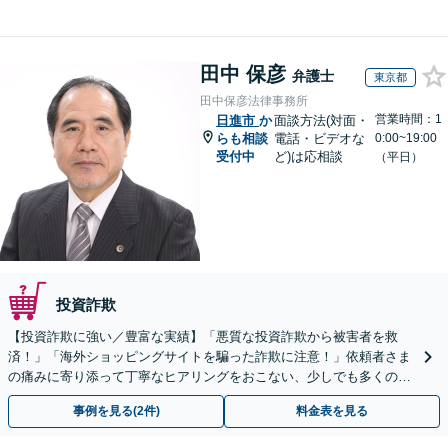
田中 保彦
弁護士
東京都
田中保彦法律事務所
営業時間：1
日進市
か
面談方法(対面・
らも相談
電話・ビデオな
0:00~19:00
受付中
ど)は応相談
（平日）
投資詐欺
【投資詐欺に強い／豊富な実績】「悪質な投資詐欺から被害者を救
済！」「海外ショッピングサイトを騙った詐欺に注意！」依頼者さま
の痛みに寄り添って丁寧なヒアリングをおこない、少しでも多くの返
金が得られるよう尽力します！
事例を見る(2件)
料金表を見る