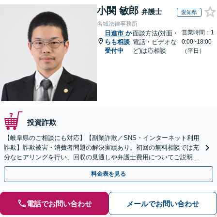
小関 敏郎
弁護士
愛知県
名城法律事務所
営業時間：1
日進市
か
面談方法(対面・
らも相談
電話・ビデオな
0:00~18:00
受付中
ど)は応相談
（平日）
投資詐欺
【岐阜県のご相談にも対応】【副業詐欺／SNS・インターネット利用
詐欺】詐欺被害・消費者問題の解決実績あり。初回の無料相談では充
分なヒアリングを行い、回収の見通しや弁護士費用についてご説明し
ます。一人で悩まずにご相談を【初回相談無料】
料金表を見る
電話でお問い合わせ
メールでお問い合わせ