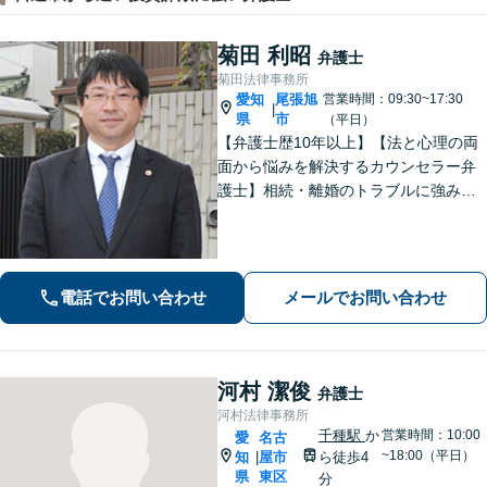
菊田 利昭
弁護士
菊田法律事務所
愛知
尾張旭
営業時間：09:30~17:30
|
県
市
（平日）
【弁護士歴10年以上】【法と心理の両
面から悩みを解決するカウンセラー弁
護士】相続・離婚のトラブルに強みあ
り。依頼者さまのご不安・お悩みに、
とことん寄り添います。【ZOOM面談
可能】【夜間・休日の相談可能】
電話でお問い合わせ
メールでお問い合わせ
河村 潔俊
弁護士
河村法律事務所
千種駅
か
営業時間：10:00
愛
名古
~18:00（平日）
知
屋市
ら徒歩4
|
県
東区
分