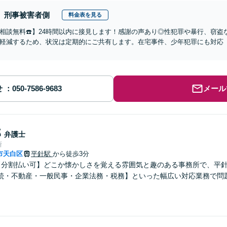
刑事被害者側
料金表を見る
相談無料☎️】24時間以内に接見します！感謝の声あり◎性犯罪や暴行、窃
軽減するため、状況は定期的にご共有します。在宅事件、少年犯罪にも対応
せ
メール
郎
弁護士
所
市天白区
平針駅
から徒歩3分
【分割払い可】どこか懐かしさを覚える雰囲気と趣のある事務所で、平
続・不動産・一般民事・企業法務・税務】といった幅広い対応業務で問