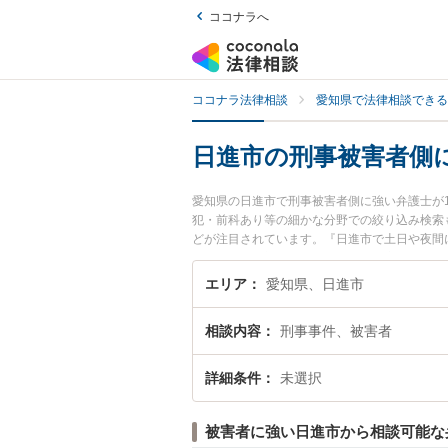
ココナラへ
ココナラ法律相談
愛知県で法律相談できる
日進市の刑事被害者側
愛知県の日進市で刑事被害者側に強い弁護士が
犯・前科あり等の細かな分野での絞り込み検索
どが注目されています。『日進市で土日や夜間
索したい』『初回相談無料で刑事被害者側を法
エリア
愛知県、日進市
相談内容
刑事事件、被害者
詳細条件
未選択
被害者に強い日進市から相談可能な