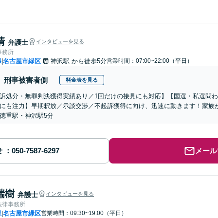
清
弁護士
インタビューを見る
事務所
県
名古屋市緑区
神沢駅
から徒歩5分
営業時間：07:00~22:00（平日）
|
刑事被害者側
料金表を見る
訴処分・無罪判決獲得実績あり／1回だけの接見にも対応】【国選・私選問
にも注力】早期釈放／示談交渉／不起訴獲得に向け、迅速に動きます！家族
徳重駅・神沢駅5分
せ
メール
瑞樹
弁護士
インタビューを見る
法律事務所
県
名古屋市緑区
営業時間：09:30~19:00（平日）
|