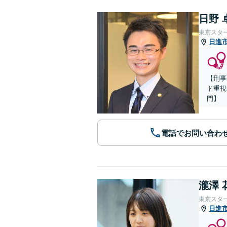
日野 
東京スタ
日進
【刑事
ド重視
門】
電話でお問い合わ
瀧澤 
東京スタ
日進