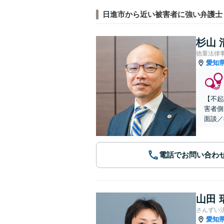
日進市から近い被害者に強い弁護士
杉山 
徳重法律
愛知
【不起
害者側
面談／
電話でお問い合わ
山田 
さんずい
愛知