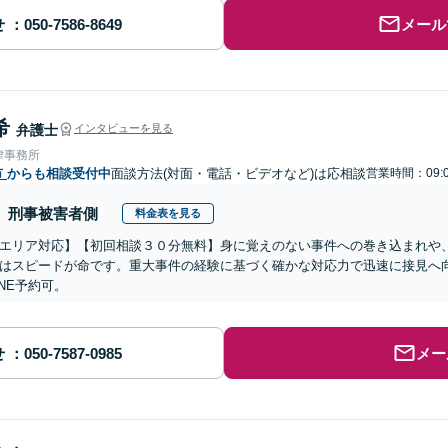
せ
メール
希
弁護士
インタビューを見る
律事務所
市
からも相談受付中
面談方法(対面・電話・ビデオなど)は応相談
営業時間：09:0
刑事被害者側
料金表を見る
エリア対応】【初回相談３０分無料】身に覚えのない事件への巻き込まれや
はスピードが命です。重大事件の経験に基づく確かな対応力で迅速に接見へ
INE予約可。
せ
メー