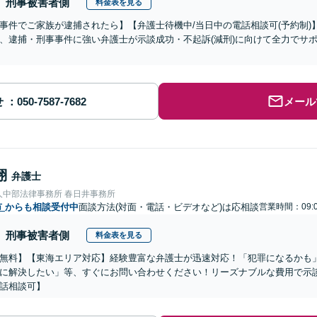
刑事被害者側
料金表を見る
事件でご家族が逮捕されたら】【弁護士待機中/当日中の電話相談可(予約制
、逮捕・刑事事件に強い弁護士が示談成功・不起訴(減刑)に向けて全力でサ
せ
メール
翔
弁護士
人中部法律事務所 春日井事務所
市
からも相談受付中
面談方法(対面・電話・ビデオなど)は応相談
営業時間：09:0
刑事被害者側
料金表を見る
無料】【東海エリア対応】経験豊富な弁護士が迅速対応！「犯罪になるかも
に解決したい」等、すぐにお問い合わせください！リーズナブルな費用で示
話相談可】