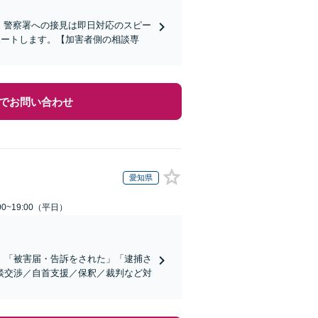
)】警察署への接見は即日対応のスピー
ポートします。【加害者側の相談専
でお問い合わせ
愛知県
0~19:00（平日）
」「被害届・告訴をされた」「逮捕さ
談交渉／自首支援／保釈／裁判など対