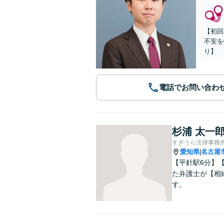
【初回
不安を
り】
電話でお問い合わ
杉浦 太一
すぎうら法律事務
愛知県
名古屋
|
【平針駅6分】
た弁護士が【相
す。