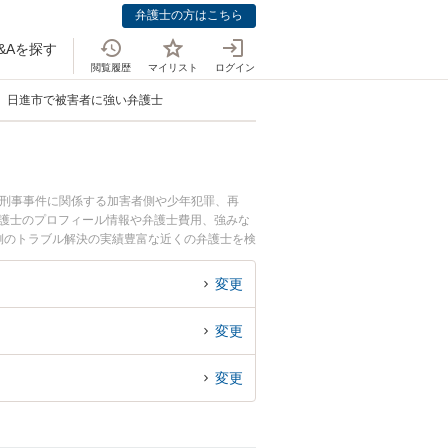
弁護士の方はこちら
&Aを探す
閲覧履歴
マイリスト
ログイン
日進市で被害者に強い弁護士
。刑事事件に関係する加害者側や少年犯罪、再
弁護士のプロフィール情報や弁護士費用、強みな
側のトラブル解決の実績豊富な近くの弁護士を検
すすめです。
変更
変更
変更