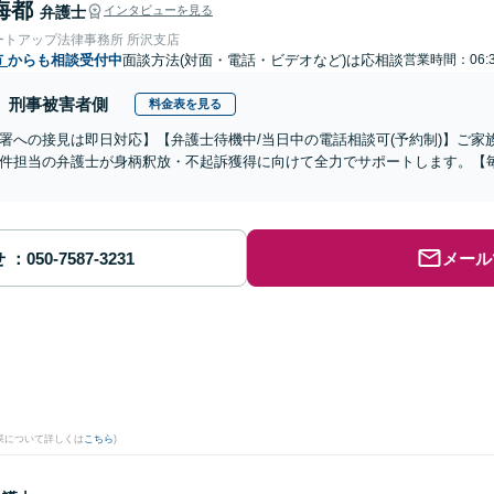
海都
弁護士
インタビューを見る
ートアップ法律事務所 所沢支店
市
からも相談受付中
面談方法(対面・電話・ビデオなど)は応相談
営業時間：06:3
刑事被害者側
料金表を見る
署への接見は即日対応】【弁護士待機中/当日中の電話相談可(予約制)】ご
件担当の弁護士が身柄釈放・不起訴獲得に向けて全力でサポートします。【毎
せ
メール
果について詳しくは
こちら
)