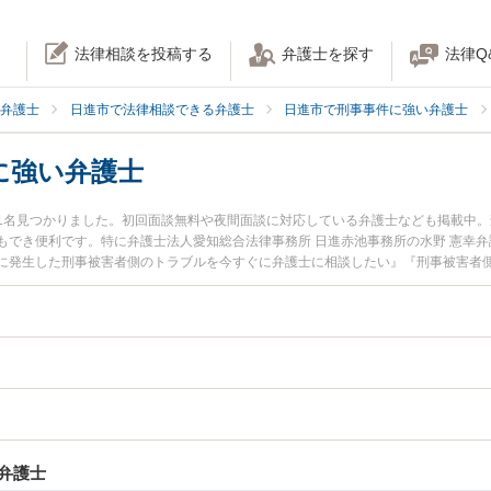
法律相談を投稿する
弁護士を探す
法律Q
弁護士
日進市で法律相談できる弁護士
日進市で刑事事件に強い弁護士
に強い弁護士
1名見つかりました。初回面談無料や夜間面談に対応している弁護士なども掲載中
もでき便利です。特に弁護士法人愛知総合法律事務所 日進赤池事務所の水野 憲幸
に発生した刑事被害者側のトラブルを今すぐに弁護士に相談したい』『刑事被害者
律相談できる日進市内の弁護士に相談予約したい』などでお困りの相談者さんにお
弁護士