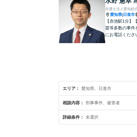
水野 憲幸
弁護士法人愛知総
愛知県
日進市
|
【赤池駅1分】
題等多数の事件
にお電話くださ
エリア
愛知県、日進市
相談内容
刑事事件、被害者
詳細条件
未選択