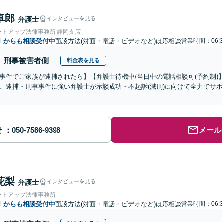
卓郎
弁護士
インタビューを見る
ートアップ法律事務所 静岡支店
市
からも相談受付中
面談方法(対面・電話・ビデオなど)は応相談
営業時間：06:3
刑事被害者側
料金表を見る
事件でご家族が逮捕されたら】【弁護士待機中/当日中の電話相談可(予約制
、逮捕・刑事事件に強い弁護士が示談成功・不起訴(減刑)に向けて全力でサ
せ
メール
花梨
弁護士
インタビューを見る
ートアップ法律事務所
市
からも相談受付中
面談方法(対面・電話・ビデオなど)は応相談
営業時間：06:3