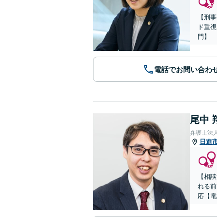
【刑事
ド重視
門】
電話でお問い合わ
尾中 
弁護士法
日進
【相談
れる前
応【電