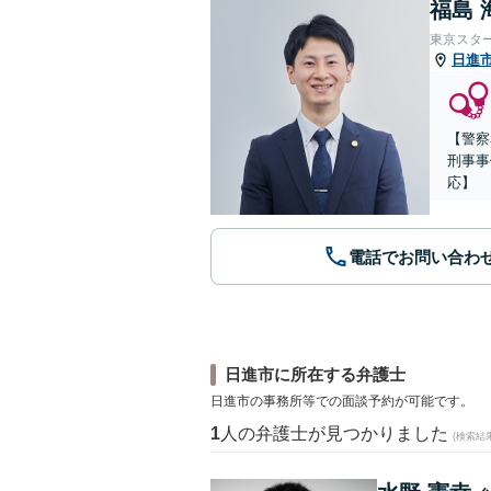
福島 
東京スタ
日進
【警察
刑事事
応】
電話でお問い合わ
日進市に所在する弁護士
日進市の事務所等での面談予約が可能です。
1
人の弁護士が見つかりました
(検索結