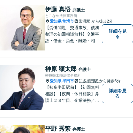
伊藤 真悟
弁護士
とこなめ法律事務所
愛知県
常滑市
常滑駅
から徒歩2分
|
【労働問題、交通事故、債務
詳細を見
整理の初回相談無料】交通事
る
故・借金・労働・離婚・相続
問題が得意です。愛知県常滑
市、東海市、知多市、半田
市、大府市、武豊町、阿久比
町、東浦町、美浜町、南知多
榊原 顕太郎
弁護士
町などでお困りの方がいまし
榊原顕太郎法律事務所
たらすぐにご相談ください。
愛知県
半田市
知多半田駅
から徒歩3分
|
【知多半田駅前】【初回無料
詳細を見
相談】【夜間・休日相談】弁
る
護士２３年目、企業法務／交
通事故／借金問題／離婚など
幅広いお困りごとを解決！中
小企業診断士の資格を持つ弁
護士が、事業経営を強力サポ
平野 秀繁
弁護士
ートいたします！【ネット予