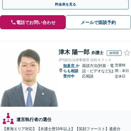
かりやすく解説。WEB相談可能。LINE予約受付中
料金表を見る
電話でお問い合わせ
メールで面談予約
津木 陽一郎
弁護士
静岡県
JPS総合法律事務所 浜松オフィス
営業時
知多市
か
面談方法(対面・電
らも相談
話・ビデオなど)は
間：本日
受付中
応相談
定休日
遺言執行者の選任
【東海エリア対応】【弁護士歴15年以上】【笑顔ファースト】遺産分