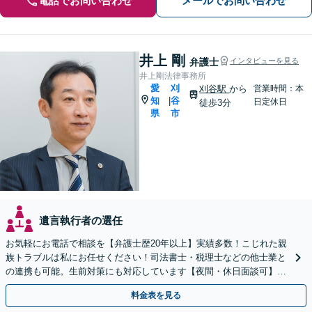
電話でお問い合わせ
メールでお問い合わせ
井上 剛
弁護士
インタビューを見る
井上剛法律事務所
愛
刈
刈谷駅
から
営業時間：本
知
谷
|
日定休日
徒歩3分
県
市
遺言執行者の選任
お気軽にお電話で相談を【弁護士歴20年以上】実績多数！こじれた親
族トラブルは私にお任せください！司法書士・税理士などの他士業と
の連携も可能。生前対策にも対応しています【夜間・休日面談可】
【完全個室・秘密厳守】
料金表を見る