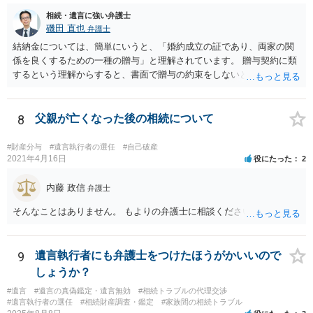
相続・遺言に強い弁護士
磯田 直也
弁護士
結納金については、簡単にいうと、「婚約成立の証であり、両家の関
係を良くするための一種の贈与」と理解されています。 贈与契約に類
するという理解からすると、書面で贈与の約束をしないと相手方は支
払いを請求できません。 反面、実際に支払ったあとから返金を求める
ことは困難です。 くれぐれも今後お気をつけください。 弁護士に対応
を依頼されるのも悪くはありませんが、感情的な理由が強いと思いま
8
父親が亡くなった後の相続について
すので法的観点から説得を試みても解決は難しいように思います。
#財産分与
#遺言執行者の選任
#自己破産
2021年4月16日
役にたった
2
内藤 政信
弁護士
そんなことはありません。 もよりの弁護士に相談ください。
9
遺言執行者にも弁護士をつけたほうがかいいので
しょうか？
#遺言
#遺言の真偽鑑定・遺言無効
#相続トラブルの代理交渉
#遺言執行者の選任
#相続財産調査・鑑定
#家族間の相続トラブル