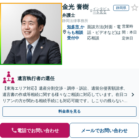
金光 誉樹
静岡県
インタビュ
ーを見る
弁護士
静岡法律事務所
営業時
知多市
か
面談方法(対面・電
らも相談
話・ビデオなど)は
間：本日
受付中
応相談
定休日
遺言執行者の選任
【東海エリア対応】遺産分割交渉・調停・訴訟、遺留分侵害額請求、
遺言書の作成等相続に関する様々なご相談に対応しています。在日コ
リアンの方が関わる相続手続にも対応可能です。しこりの残らない解
決を特に意識しています。
料金表を見る
電話でお問い合わせ
メールでお問い合わせ