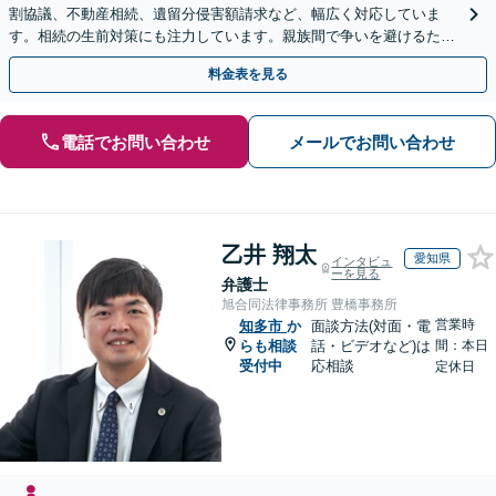
割協議、不動産相続、遺留分侵害額請求など、幅広く対応していま
す。相続の生前対策にも注力しています。親族間で争いを避けるため
にも、お早めにご相談ください。【初回面談無料】
料金表を見る
電話でお問い合わせ
メールでお問い合わせ
乙井 翔太
愛知県
インタビュ
ーを見る
弁護士
旭合同法律事務所 豊橋事務所
営業時
知多市
か
面談方法(対面・電
らも相談
話・ビデオなど)は
間：本日
受付中
応相談
定休日