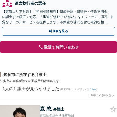
遺言執行者の選任
【東海エリア対応】【初回相談無料】遺産分割・遺留分・使途不明金
の調査まで幅広く対応。「迅速×的確×ていねい」をモットーに、高品
質なリーガルサービスを提供します。不動産や株式を含む複雑な相続
もお任せください【休日・夜間対応OK】
料金表を見る
電話でお問い合わせ
知多市に所在する弁護士
知多市の事務所等での面談予約が可能です。
1
人の弁護士が見つかりました
(検索結果について詳しくは
こちら
)
1件中 1-1件を表示
森 悠
弁護士
東海知多総合法律事務所