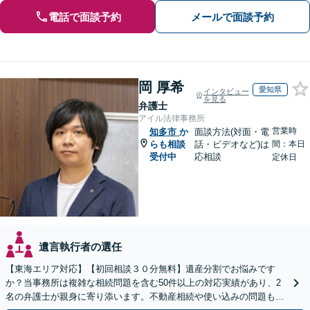
電話で面談予約
メールで面談予約
岡 厚希
愛知県
インタビュー
を見る
弁護士
アイル法律事務所
営業時
知多市
か
面談方法(対面・電
らも相談
話・ビデオなど)は
間：本日
受付中
応相談
定休日
遺言執行者の選任
【東海エリア対応】【初回相談３０分無料】遺産分割でお悩みです
か？当事務所は複雑な相続問題を含む50件以上の対応実績があり、2
名の弁護士が親身に寄り添います。不動産相続や使い込みの問題も分