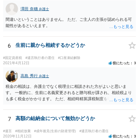
澤田 奈穗
弁護士
間違いということはありません。 ただ、ご主人の主張が認められる可
能性があるといえます。
6
生前に親から相続するかどうか
#固定資産税
#遺言執行者の選任
#口座凍結解除
2021年4月12日
役にたった
3
高島 秀行
弁護士
税金の相談は、弁護士でなく税理士に相談された方がよいと思いま
す。 一般的に、生前に名義変更されると贈与税が課され、相続税より
も多く税金がかかります。 ただ、相続時精算課税制度を取れば、実質
的に相続税と同等の税金で済む可能性があります。 実際に税理士にど
ういう場合にどれくらい税金がかかるか計算してもらって どういう方
針を取るか決められたらよいと思います。
7
高額の結納金について無効かどうか
#遺言
#相続放棄
#成年後見(生前の財産管理)
#遺言執行者の選任
2020年11月12日
役にたった
3