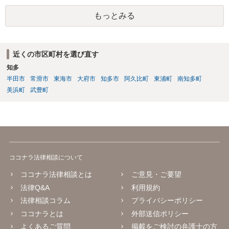
士に直接ご相談されることをお勧めいたします。
もっとみる
近くの市区町村を選び直す
知多
半田市
常滑市
東海市
大府市
知多市
阿久比町
東浦町
南知多町
美浜町
武豊町
ココナラ法律相談について
ココナラ法律相談とは
ご意見・ご要望
法律Q&A
利用規約
法律相談コラム
プライバシーポリシー
ココナラとは
外部送信ポリシー
よくあるご質問
掲載をご検討の弁護士の方