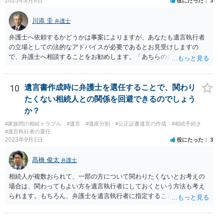
2025年8月8日
役にたった
3
川添 圭
弁護士
弁護士へ依頼するかどうかは事案によりますが、あなたも遺言執行者
の立場としての法的なアドバイスが必要であるとお見受けしますの
で、弁護士へ相談することをお勧めします。「あちらの弁護士」（元
嫁と娘の弁護士のことでしょうか）へ聴いても、自分に有利な主張や
誘導しかしてこないと思います。
10
遺言書作成時に弁護士を選任することで、関わり
たくない相続人との関係を回避できるのでしょう
か？
#家族間の相続トラブル
#遺言
#遺産分割
#公正証書遺言の作成
#相続手続き
#遺言執行者の選任
2023年9月1日
役にたった
3
髙橋 俊太
弁護士
相続人が複数おられて、一部の方について関わりたくないとお考えの
場合は、関わってもよい方を遺言執行者にしておくという方法も考え
られます。もちろん、弁護士を遺言執行者に指定することもできます
が、（関わってもよい）相続人を遺言執行者に指定しておいて、その
方に再委任の権限を付与しておくという方法もあります。 一度、弁護