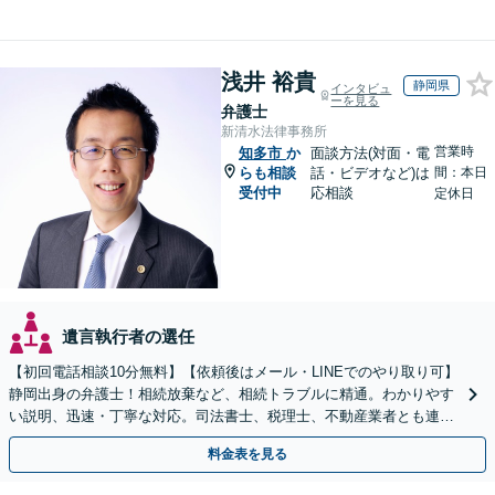
浅井 裕貴
静岡県
インタビュ
ーを見る
弁護士
新清水法律事務所
営業時
知多市
か
面談方法(対面・電
らも相談
話・ビデオなど)は
間：本日
受付中
応相談
定休日
遺言執行者の選任
【初回電話相談10分無料】【依頼後はメール・LINEでのやり取り可】
静岡出身の弁護士！相続放棄など、相続トラブルに精通。わかりやす
い説明、迅速・丁寧な対応。司法書士、税理士、不動産業者とも連携
し、遺産相続をトータルサポート【完全個室相談】
料金表を見る