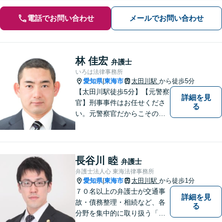
電話でお問い合わせ
メールでお問い合わせ
林 佳宏
弁護士
いろは法律事務所
愛知県
東海市
太田川駅
から徒歩5分
|
【太田川駅徒歩5分】【元警察
詳細を見
官】刑事事件はお任せくださ
る
い。元警察官だからこその視
点で、有利な解決を目指しま
す。粘り強い交渉を行いま
す。相手側の無理難題に屈す
ることはございません。元警
長谷川 睦
弁護士
察官の経験を活かした交通事
弁護士法人心 東海法律事務所
故事案対応もいたします。
愛知県
東海市
太田川駅
から徒歩1分
|
７０名以上の弁護士が交通事
詳細を見
故・債務整理・相続など、各
る
分野を集中的に取り扱う「分