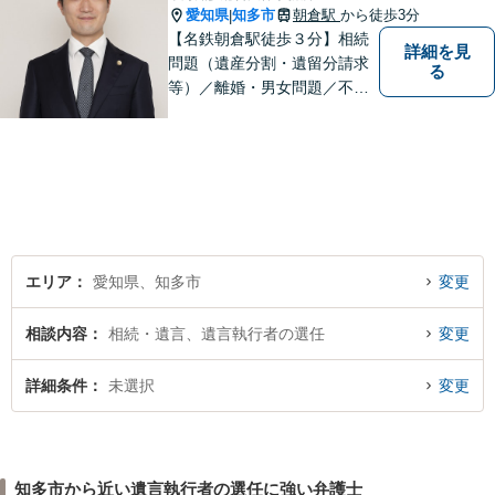
愛知県
知多市
朝倉駅
から徒歩3分
|
【名鉄朝倉駅徒歩３分】相続
詳細を見
問題（遺産分割・遺留分請求
る
等）／離婚・男女問題／不動
産問題／交通事故に注力して
います（これらの分野は初回
３０分程度相談無料）。実績
多数。
エリア
愛知県、知多市
変更
相談内容
相続・遺言、遺言執行者の選任
変更
詳細条件
未選択
変更
知多市から近い遺言執行者の選任に強い弁護士