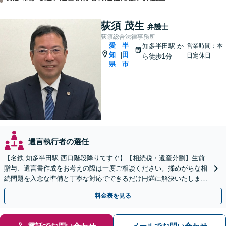
荻須 茂生
弁護士
荻須総合法律事務所
愛
半
知多半田駅
か
営業時間：本
知
田
|
日定休日
ら徒歩1分
県
市
遺言執行者の選任
【名鉄 知多半田駅 西口階段降りてすぐ】【相続税・遺産分割】生前
贈与、遺言書作成をお考えの際は一度ご相談ください。揉めがちな相
続問題を入念な準備と丁寧な対応でできるだけ円満に解決いたしま
す。他士業連携で手間も最小限に。【初回相談30分無料】
料金表を見る