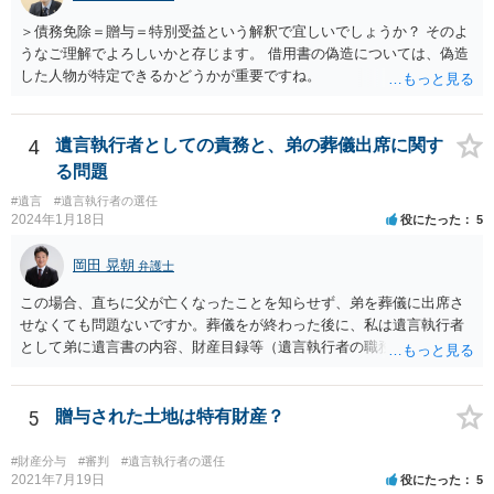
＞債務免除＝贈与＝特別受益という解釈で宜しいでしょうか？ そのよ
うなご理解でよろしいかと存じます。 借用書の偽造については、偽造
した人物が特定できるかどうかが重要ですね。
4
遺言執行者としての責務と、弟の葬儀出席に関す
る問題
#遺言
#遺言執行者の選任
2024年1月18日
役にたった
5
岡田 晃朝
弁護士
この場合、直ちに父が亡くなったことを知らせず、弟を葬儀に出席さ
せなくても問題ないですか。葬儀をが終わった後に、私は遺言執行者
として弟に遺言書の内容、財産目録等（遺言執行者の職務）を知らせ
ればよいですか。 葬儀は喪主が主催する行事ですから、誰を参加させ
るかは喪主の自由です。 呼ばなくてもかまいません。 そもそも、そう
いう法律関係にありません。 遺言の内容と遺産の総額の通知、公正証
5
贈与された土地は特有財産？
書でない場合は遺言の検認については、執行者に通知義務があるの
で、対応しましょう。 そのあとは遺留分の請求などがあればそれへの
#財産分与
#審判
#遺言執行者の選任
対応となるでしょう。
2021年7月19日
役にたった
5