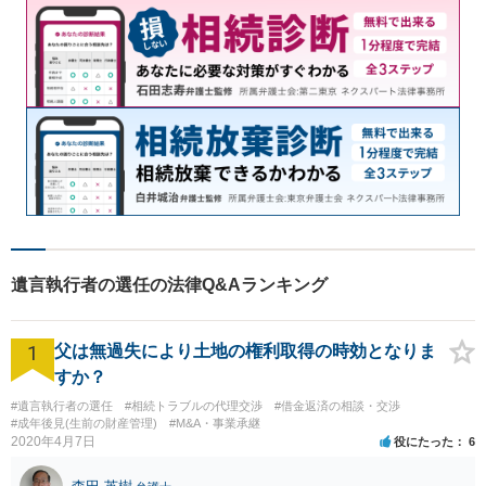
遺言執行者の選任の法律Q&Aランキング
1
父は無過失により土地の権利取得の時効となりま
すか？
#遺言執行者の選任
#相続トラブルの代理交渉
#借金返済の相談・交渉
#成年後見(生前の財産管理)
#M&A・事業承継
2020年4月7日
役にたった
6