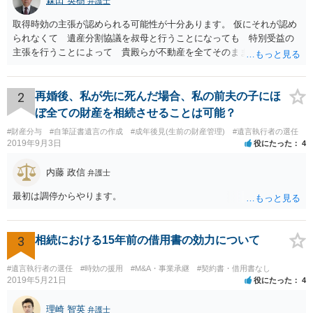
森田 英樹
弁護士
取得時効の主張が認められる可能性が十分あります。 仮にそれが認め
られなくて 遺産分割協議を叔母と行うことになっても 特別受益の
主張を行うことによって 貴殿らが不動産を全てそのまま取得できる
ことが可能でしょう。
2
再婚後、私が先に死んだ場合、私の前夫の子にほ
ぼ全ての財産を相続させることは可能？
#財産分与
#自筆証書遺言の作成
#成年後見(生前の財産管理)
#遺言執行者の選任
2019年9月3日
役にたった
4
内藤 政信
弁護士
最初は調停からやります。
3
相続における15年前の借用書の効力について
#遺言執行者の選任
#時効の援用
#M&A・事業承継
#契約書・借用書なし
2019年5月21日
役にたった
4
理崎 智英
弁護士