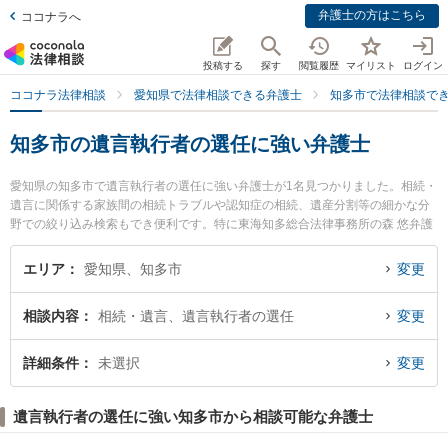
弁護士の方はこちら
ココナラへ
投稿する
探す
閲覧履歴
マイリスト
ログイン
ココナラ法律相談
愛知県で法律相談できる弁護士
知多市で法律相談で
知多市の遺言執行者の選任に強い弁護士
愛知県の知多市で遺言執行者の選任に強い弁護士が1名見つかりました。相続・
遺言に関係する家族間の相続トラブルや認知症の相続、遺産分割等の細かな分
野での絞り込み検索もでき便利です。特に東海知多総合法律事務所の森 悠弁護
士のプロフィール情報や弁護士費用、強みなどが注目されています。『知多市
で土日や夜間に発生した遺言執行者の選任のトラブルを今すぐに弁護士に相談
エリア
愛知県、知多市
変更
したい』『遺言執行者の選任のトラブル解決の実績豊富な近くの弁護士を検索
したい』『初回相談無料で遺言執行者の選任を法律相談できる知多市内の弁護
相談内容
相続・遺言、遺言執行者の選任
変更
士に相談予約したい』などでお困りの相談者さんにおすすめです。
詳細条件
未選択
変更
遺言執行者の選任に強い知多市から相談可能な弁護士