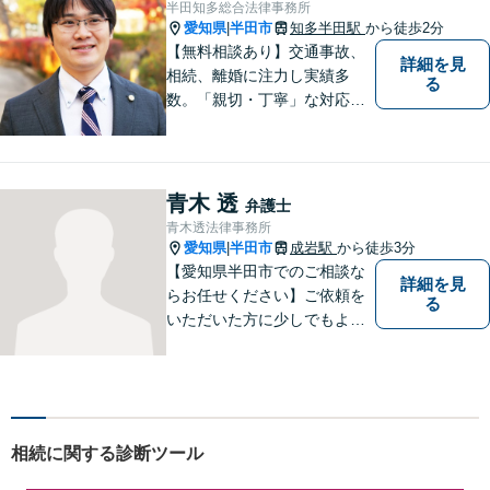
半田知多総合法律事務所
約可】【駐車場あり】【見積
愛知県
半田市
知多半田駅
から徒歩2分
|
無料】
【無料相談あり】交通事故、
詳細を見
相続、離婚に注力し実績多
る
数。「親切・丁寧」な対応
で、事務所が一丸となり全力
サポートします。【平日夜間
対応】【完全個室相談】
青木 透
弁護士
青木透法律事務所
愛知県
半田市
成岩駅
から徒歩3分
|
【愛知県半田市でのご相談な
詳細を見
らお任せください】ご依頼を
る
いただいた方に少しでもよい
結果をもたらせるよう努力し
ていきたいと考えています。
相続に関する診断ツール