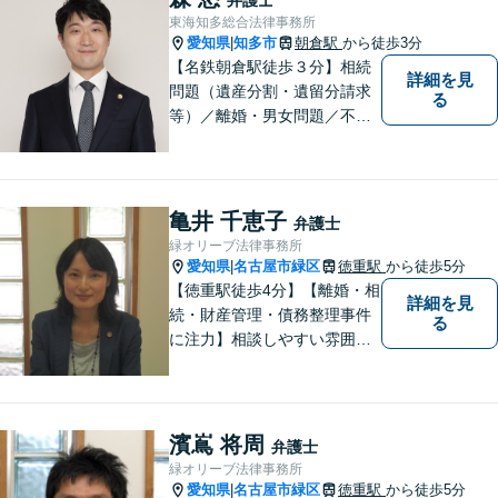
察官の経験を活かした交通事
東海知多総合法律事務所
故事案対応もいたします。
愛知県
知多市
朝倉駅
から徒歩3分
|
【名鉄朝倉駅徒歩３分】相続
詳細を見
問題（遺産分割・遺留分請求
る
等）／離婚・男女問題／不動
産問題／交通事故に注力して
います（これらの分野は初回
３０分程度相談無料）。実績
多数。
亀井 千恵子
弁護士
緑オリーブ法律事務所
愛知県
名古屋市緑区
徳重駅
から徒歩5分
|
【徳重駅徒歩4分】【離婚・相
詳細を見
続・財産管理・債務整理事件
る
に注力】相談しやすい雰囲気
を心がけております。お気軽
にご相談ください。【駐車場
有】
濱嶌 将周
弁護士
緑オリーブ法律事務所
愛知県
名古屋市緑区
徳重駅
から徒歩5分
|