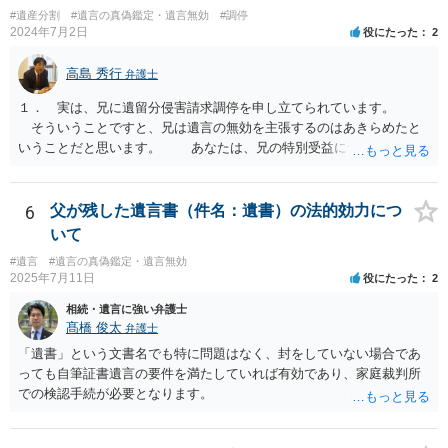
#遺産分割
#遺言の真偽鑑定・遺言無効
#調停
2024年7月2日
役にたった
2
高島 秀行
弁護士
１． 実は、兄に遺留分侵害請求調停を申し立てられています。
そういうことですと、兄は遺言の無効を主張するのはあきらめたと
いうことだと思います。 あなたは、兄の特別受益について立証し
て、遺留分の問題を解決すればよいと思います。 弁護士に面談で
詳しい事情を話して相談された方がよいと思います。
6
父が残した遺言書（件名：遺書）の法的効力につ
いて
#遺言
#遺言の真偽鑑定・遺言無効
2025年7月11日
役にたった
2
相続・遺言に強い弁護士
髙橋 俊太
弁護士
「遺書」という文書名でも特に問題はなく、封をしていない場合であ
っても自筆証書遺言の要件を満たしていれば有効であり、家庭裁判所
での検認手続が必要となります。