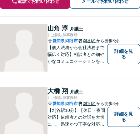
電話でお問い合わせ
メールでお問い合わせ
山角 淳
弁護士
井上剛法律事務所
愛知県
刈谷市
刈谷駅
から徒歩3分
|
【個人法務から会社法務まで
詳細を見
幅広く対応】相談者との細や
る
かなコミュニケーションを大
切にし、親切・丁寧で分かり
やすい説明を心がけておりま
す。法律問題でお困りでした
ら、お早めにご相談くださ
大橋 翔
弁護士
い。【JR在来線「刈谷駅」4
井上剛法律事務所
分】【駐車場あり】
愛知県
刈谷市
刈谷駅
から徒歩3分
|
【刈谷駅10分】【休日・夜間
詳細を見
対応】依頼者との対話を大切
る
にし、迅速かつ丁寧な対応を
行っています。交通事故／不
動産／建築紛争／借金問題／