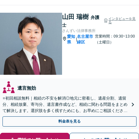
山田 瑞樹
弁護
インタビューを見
る
士
さんずい法律事務所
愛知
名古屋市
営業時間：09:30~13:00
|
県
緑区
（土曜日）
遺言無効
⭐️初回相談無料｜相続の不安を解消◎地元に密着し、遺産分割、遺留
分、相続放棄、寄与分、遺言書作成など、相続に関わる問題をまとめ
て解決します。選択肢を多く残すためにも、お早めにご相談ください
【休日・夜間面談OK】【駐車場あり】
料金表を見る