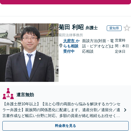
菊田 利昭
弁護士
愛知県
菊田法律事務所
営業時
大府市
か
面談方法(対面・電
らも相談
話・ビデオなど)は
間：本日
受付中
応相談
定休日
遺言無効
【弁護士歴10年以上】【法と心理の両面から悩みを解決するカウンセ
ラー弁護士】親族間の関係悪化に配慮します。遺産分割／遺留分／遺
言書作成など幅広い分野に対応。多額の資産が絡む相続もお任せくだ
さい。【夜間・休日の相談可能】【駐車場完備】
料金表を見る