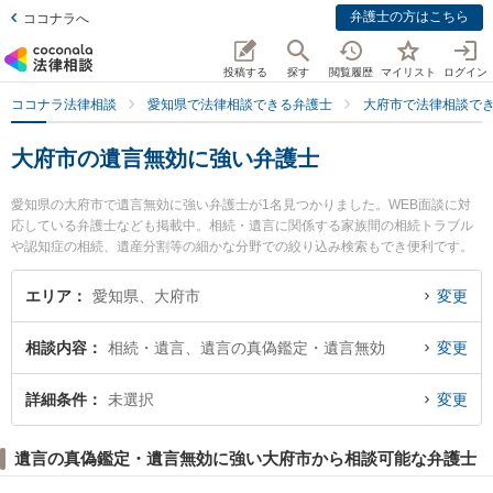
弁護士の方はこちら
ココナラへ
投稿する
探す
閲覧履歴
マイリスト
ログイン
ココナラ法律相談
愛知県で法律相談できる弁護士
大府市で法律相談で
大府市の遺言無効に強い弁護士
愛知県の大府市で遺言無効に強い弁護士が1名見つかりました。WEB面談に対
応している弁護士なども掲載中。相続・遺言に関係する家族間の相続トラブル
や認知症の相続、遺産分割等の細かな分野での絞り込み検索もでき便利です。
特に若草法律事務所の河西 辰哉弁護士のプロフィール情報や弁護士費用、強み
などが注目されています。『大府市で土日や夜間に発生した遺言無効のトラブ
エリア
愛知県、大府市
変更
ルを今すぐに弁護士に相談したい』『遺言無効のトラブル解決の実績豊富な近
くの弁護士を検索したい』『初回相談無料で遺言無効を法律相談できる大府市
相談内容
相続・遺言、遺言の真偽鑑定・遺言無効
変更
内の弁護士に相談予約したい』などでお困りの相談者さんにおすすめです。
詳細条件
未選択
変更
遺言の真偽鑑定・遺言無効に強い大府市から相談可能な弁護士