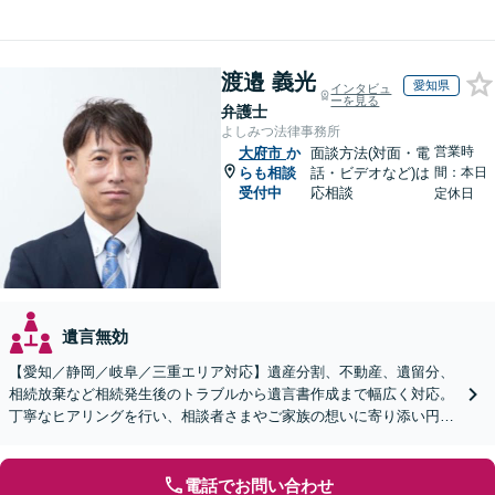
渡邉 義光
愛知県
インタビュ
ーを見る
弁護士
よしみつ法律事務所
営業時
大府市
か
面談方法(対面・電
らも相談
話・ビデオなど)は
間：本日
受付中
応相談
定休日
遺言無効
【愛知／静岡／岐阜／三重エリア対応】遺産分割、不動産、遺留分、
相続放棄など相続発生後のトラブルから遺言書作成まで幅広く対応。
丁寧なヒアリングを行い、相談者さまやご家族の想いに寄り添い円滑
な解決へ導きます【オンライン面談OK】【休日相談可】
電話でお問い合わせ