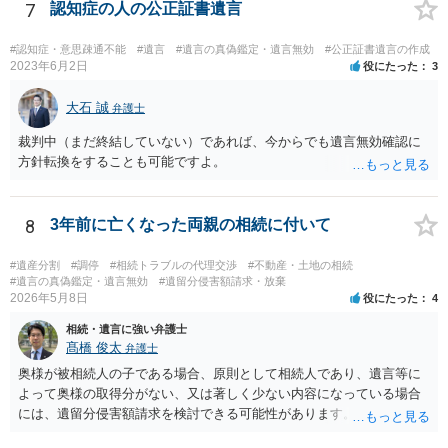
7
認知症の人の公正証書遺言
#認知症・意思疎通不能
#遺言
#遺言の真偽鑑定・遺言無効
#公正証書遺言の作成
2023年6月2日
役にたった
3
大石 誠
弁護士
裁判中（まだ終結していない）であれば、今からでも遺言無効確認に
方針転換をすることも可能ですよ。
8
3年前に亡くなった両親の相続に付いて
#遺産分割
#調停
#相続トラブルの代理交渉
#不動産・土地の相続
#遺言の真偽鑑定・遺言無効
#遺留分侵害額請求・放棄
2026年5月8日
役にたった
4
相続・遺言に強い弁護士
髙橋 俊太
弁護士
奥様が被相続人の子である場合、原則として相続人であり、遺言等に
よって奥様の取得分がない、又は著しく少ない内容になっている場合
には、遺留分侵害額請求を検討できる可能性があります。ただし、
「相続は３年以内」という説明は、遺留分そのものではなく、相続登