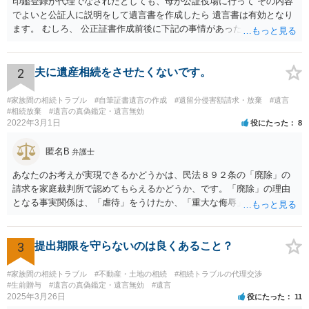
印鑑登録が代理でなされたとしても、母が公証役場に行って その内容
でよいと公証人に説明をして遺言書を作成したら 遺言書は有効となり
ます。 むしろ、 公正証書作成前後に下記の事情があったことが証明で
きれば判断能力がなく 無効だったと主張することが可能です。 翌年1
月に携帯が新しくなった母からの第一声は「ここにいたら殺される」
「面会に来てくれ」で、長男に聞くと「面会は出来ない。俺は携帯電
2
夫に遺産相続をさせたくないです。
話の使い方を教える為に会っている」「母の話は聞かなくて良い」と
電話が切れました。その後の電話でも「食事に毒が入っている」「体
#家族間の相続トラブル
#自筆証書遺言の作成
#遺留分侵害額請求・放棄
#遺言
にチップが埋められている」等、おかしかったです。 当時の診療記
#相続放棄
#遺言の真偽鑑定・遺言無効
2022年3月1日
役にたった
8
録、介護認定の資料、介護記録を取得して 弁護士に面談で相談された
方がよいと思います。
匿名B
弁護士
あなたのお考えが実現できるかどうかは、民法８９２条の「廃除」の
請求を家庭裁判所で認めてもらえるかどうか、です。「廃除」の理由
となる事実関係は、「虐待」をうけたか、「重大な侮辱」を受けた
か、推定相続人たる夫に「その他著しい非行」があったか否かです。
「廃除」は遺言でも可能です（民法８９３条）。 弁護士に具体的な事
情を話して相談して、「廃除」が可能か、実際に法律相談を受けるこ
3
提出期限を守らないのは良くあること？
とをお勧めします。
#家族間の相続トラブル
#不動産・土地の相続
#相続トラブルの代理交渉
#生前贈与
#遺言の真偽鑑定・遺言無効
#遺言
2025年3月26日
役にたった
11