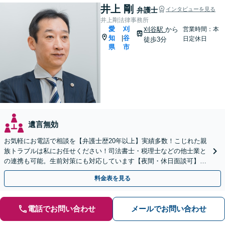
井上 剛
弁護士
インタビューを見る
井上剛法律事務所
愛
刈
刈谷駅
から
営業時間：本
知
谷
|
日定休日
徒歩3分
県
市
遺言無効
お気軽にお電話で相談を【弁護士歴20年以上】実績多数！こじれた親
族トラブルは私にお任せください！司法書士・税理士などの他士業と
の連携も可能。生前対策にも対応しています【夜間・休日面談可】
【完全個室・秘密厳守】
料金表を見る
電話でお問い合わせ
メールでお問い合わせ