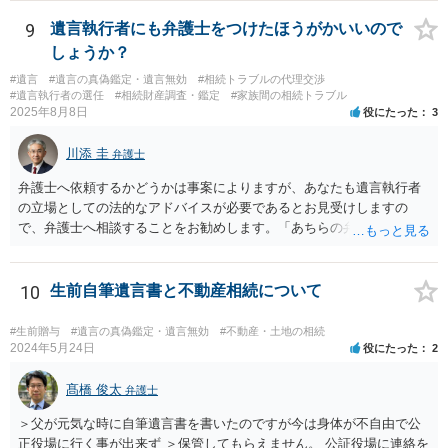
記の義務化に関する説明と混同されている可能性があります。相続登
記については、不動産を相続で取得したことを知った日から３年以内
9
遺言執行者にも弁護士をつけたほうがかいいので
に申請する義務があります。一方、遺留分侵害額請求は、相続開始お
しょうか？
よび遺留分を侵害する贈与・遺贈があったことを知った時から１年で
#遺言
#遺言の真偽鑑定・遺言無効
#相続トラブルの代理交渉
時効にかかります。また、相続開始から１０年が経過すると、認識の
#遺言執行者の選任
#相続財産調査・鑑定
#家族間の相続トラブル
有無にかかわらず行使できなくなります。 奥様がご両親の死亡を最近
2025年8月8日
役にたった
3
まで知らなかったのであれば、少なくとも「知った時から１年」の時
効がいつから進むかは慎重に検討する必要があります。ただし、死亡
川添 圭
弁護士
から３年が経過しているとのことですので、早急に戸籍、遺言の有
無、不動産登記、遺産分割協議書の有無を確認した方がよいでしょ
弁護士へ依頼するかどうかは事案によりますが、あなたも遺言執行者
う。特に、お姉様側だけで不動産名義を変更している場合、遺言があ
の立場としての法的なアドバイスが必要であるとお見受けしますの
ったのか、遺産分割協議書が作成されているのか、奥様の署名押印が
で、弁護士へ相談することをお勧めします。「あちらの弁護士」（元
あるのかが重要です。奥様が何も署名していないのであれば、遺留分
嫁と娘の弁護士のことでしょうか）へ聴いても、自分に有利な主張や
以前に、法定相続分や遺産分割未了の問題として整理すべき場合もあ
誘導しかしてこないと思います。
ります。 奥様において戸籍謄本、不動産登記簿、固定資産評価証明
10
生前自筆遺言書と不動産相続について
書、遺言書の有無等を確認し、弁護士に個別に相談した方がよいと思
われます。
#生前贈与
#遺言の真偽鑑定・遺言無効
#不動産・土地の相続
2024年5月24日
役にたった
2
髙橋 俊太
弁護士
＞父が元気な時に自筆遺言書を書いたのですが今は身体が不自由で公
正役場に行く事が出来ず ＞保管してもらえません。 公証役場に連絡を