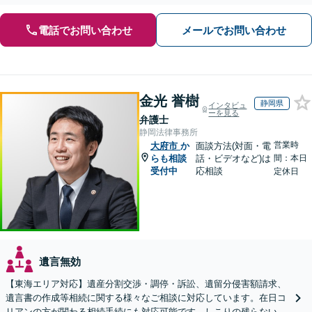
電話でお問い合わせ
メールでお問い合わせ
金光 誉樹
静岡県
インタビュ
ーを見る
弁護士
静岡法律事務所
営業時
大府市
か
面談方法(対面・電
らも相談
話・ビデオなど)は
間：本日
受付中
応相談
定休日
遺言無効
【東海エリア対応】遺産分割交渉・調停・訴訟、遺留分侵害額請求、
遺言書の作成等相続に関する様々なご相談に対応しています。在日コ
リアンの方が関わる相続手続にも対応可能です。しこりの残らない解