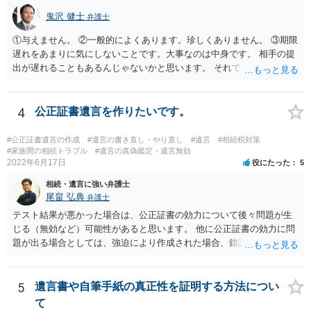
鬼沢 健士
弁護士
①与えません。 ②一般的によくあります。珍しくありません。 ③期限
遅れをあまりに気にしないことです。大事なのは中身です。 相手の提
出が遅れることもあるんじゃないかと思います。 それでもあなた有利
にはなりません。
4
公正証書遺言を作りたいです。
#公正証書遺言の作成
#遺言の書き直し・やり直し
#遺言
#相続税対策
#家族間の相続トラブル
#遺言の真偽鑑定・遺言無効
2022年6月17日
役にたった
5
相続・遺言に強い弁護士
尾畠 弘典
弁護士
テスト結果が悪かった場合は、公正証書の効力について後々問題が生
じる（無効など）可能性があると思います。 他に公正証書の効力に問
題が出る場合としては、強迫により作成された場合、錯誤（勘違い）
の場合などがあります。 遺言の対象となる財産の多寡などにもよりま
すが、弁護士に作成を依頼する場合は、１０～数十万円程度になるケ
ースが多いと思います。 報酬体系は、弁護士ごとに異なりますので一
5
遺言書や自筆手紙の真正性を証明する方法につい
律の基準はありません。
て