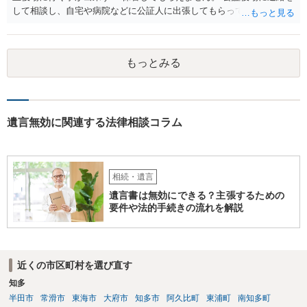
して相談し、自宅や病院などに公証人に出張してもらって公正証書を
作成するという方法もあります。また、相談して証人を用意してもら
うことも可能です。 ＞不動産名義を父から母に名義変更しておいた方
がいいのではと考えていますがどう思いますか？ 詳細が不明であり何
もっとみる
とも言えないのですが、遺言内容との関わりもあると思いますので、
弁護士に事情等を説明して個別に相談した方がよいように思います。
遺言無効に関連する法律相談コラム
相続・遺言
遺言書は無効にできる？主張するための
要件や法的手続きの流れを解説
近くの市区町村を選び直す
知多
半田市
常滑市
東海市
大府市
知多市
阿久比町
東浦町
南知多町