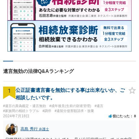
遺言無効の法律Q&Aランキング
1
公正証書遺言書を無効にする事は出来ないか、ご
相談したいです。
#遺言の真偽鑑定・遺言無効
#成年後見(生前の財産管理)
#遺言
#家族間の相続トラブル
#調停
#遺留分侵害額請求・放棄
2024年7月18日
役にたった
8
高島 秀行
弁護士