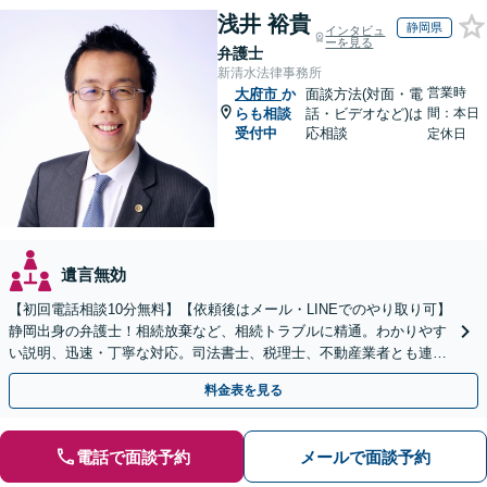
浅井 裕貴
静岡県
インタビュ
ーを見る
弁護士
新清水法律事務所
営業時
大府市
か
面談方法(対面・電
らも相談
話・ビデオなど)は
間：本日
受付中
応相談
定休日
遺言無効
【初回電話相談10分無料】【依頼後はメール・LINEでのやり取り可】
静岡出身の弁護士！相続放棄など、相続トラブルに精通。わかりやす
い説明、迅速・丁寧な対応。司法書士、税理士、不動産業者とも連携
し、遺産相続をトータルサポート【完全個室相談】
料金表を見る
電話で面談予約
メールで面談予約