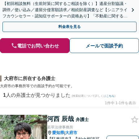
【初回相談無料（生前対策に関するご相談を除く）】遺産分割協議・
調停／使い込み／遺留分侵害額請求／相続財産調査など【シニアライ
フカウンセラー・認知症サポーターの資格あり】「不動産に関する相
続もお任せください」【当日・夜間相談可（要相談）】
料金表を見る
電話でお問い合わせ
メールで面談予約
大府市に所在する弁護士
大府市の事務所等での面談予約が可能です。
1
人の弁護士が見つかりました
(検索結果について詳しくは
こちら
)
1件中 1-1件を表示
河西 辰哉
弁護士
若草法律事務所
愛知県
大府市
|