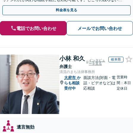
決を特に意識しています。
料金表を見る
電話でお問い合わせ
メールでお問い合わせ
小林 和久
岐阜県
インタビュ
ーを見る
弁護士
清流のまち法律事務所
営業時
大府市
か
面談方法(対面・電
らも相談
話・ビデオなど)は
間：本日
受付中
応相談
定休日
遺言無効