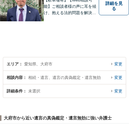
【駐車場有】【Web相談可
詳細を見
能】ご相談者様の声に耳を傾
る
け、抱える法的問題を解決す
るために全力を尽くします。
どんな困難も共に乗り越え
て、明るい未来へと進みまし
ょう。 地域のみなさまからの
ご相談、お待ちしておりま
す。
エリア
愛知県、大府市
変更
相談内容
相続・遺言、遺言の真偽鑑定・遺言無効
変更
詳細条件
未選択
変更
大府市から近い遺言の真偽鑑定・遺言無効に強い弁護士