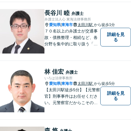
労働問題など幅広いリーガル
サービスを提供。【駐車場完
長谷川 睦
弁護士
備】
弁護士法人心 東海法律事務所
愛知県
東海市
太田川駅
から徒歩1分
|
７０名以上の弁護士が交通事
詳細を見
故・債務整理・相続など、各
る
分野を集中的に取り扱う「分
野担当制」とすることで、ご
依頼者様に高品質・低コスト
でのリーガルサービスを提供
できるよう努めております。
林 佳宏
弁護士
いろは法律事務所
愛知県
東海市
太田川駅
から徒歩5分
|
【太田川駅徒歩5分】【元警察
詳細を見
官】刑事事件はお任せくださ
る
い。元警察官だからこその視
点で、有利な解決を目指しま
す。粘り強い交渉を行いま
す。相手側の無理難題に屈す
ることはございません。元警
森 悠
弁護士