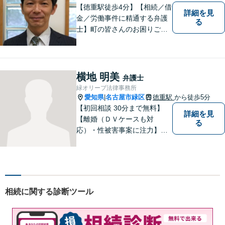
【徳重駅徒歩4分】【相続／借
詳細を見
金／労働事件に精通する弁護
る
士】町の皆さんのお困りごと
を何でも解決するジェネラリ
スト弁護士。社会の秩序を保
つべく、環境問題やマイナン
バー等の情報問題にも意欲高
横地 明美
弁護士
く取り組みます。お困りごと
緑オリーブ法律事務所
があれば。お気軽にご相談く
愛知県
名古屋市緑区
徳重駅
から徒歩5分
|
ださい。
【初回相談 30分まで無料】
詳細を見
【離婚（ＤＶケースも対
る
応）・性被害事案に注力】
【子連れでのご相談可】
相続に関する診断ツール