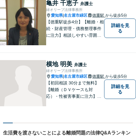
バー等の情報問題にも意欲高
亀井 千恵子
弁護士
く取り組みます。お困りごと
緑オリーブ法律事務所
があれば。お気軽にご相談く
愛知県
名古屋市緑区
徳重駅
から徒歩5分
|
ださい。
【徳重駅徒歩4分】【離婚・相
詳細を見
続・財産管理・債務整理事件
る
に注力】相談しやすい雰囲気
を心がけております。お気軽
にご相談ください。【駐車場
有】
横地 明美
弁護士
緑オリーブ法律事務所
愛知県
名古屋市緑区
徳重駅
から徒歩5分
|
【初回相談 30分まで無料】
詳細を見
【離婚（ＤＶケースも対
る
応）・性被害事案に注力】
【子連れでのご相談可】
生活費を渡さないことによる離婚問題の法律Q&Aランキン