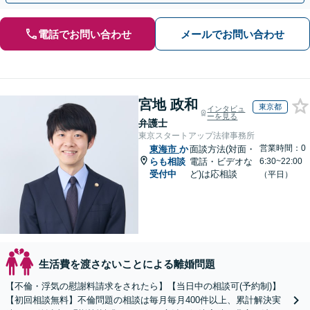
電話でお問い合わせ
メールでお問い合わせ
宮地 政和
東京都
インタビュ
ーを見る
弁護士
東京スタートアップ法律事務所
営業時間：0
東海市
か
面談方法(対面・
らも相談
電話・ビデオな
6:30~22:00
受付中
ど)は応相談
（平日）
生活費を渡さないことによる離婚問題
【不倫・浮気の慰謝料請求をされたら】【当日中の相談可(予約制)】
【初回相談無料】不倫問題の相談は毎月毎月400件以上、累計解決実