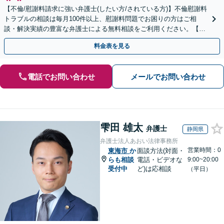
【不倫/慰謝料請求に強い弁護士(したい方/されている方)】不倫慰謝料
トラブルの相談は毎月100件以上、慰謝料問題でお困りの方はご相
談・解決実績の豊富な弁護士による無料相談をご利用ください。【初
回相談０円(電話)】【全国対応】
料金表を見る
電話でお問い合わせ
メールでお問い合わせ
雫田 雄太
弁護士
静岡県
弁護士法人あおい法律事務所
営業時間：0
東海市
か
面談方法(対面・
らも相談
電話・ビデオな
9:00~20:00
受付中
ど)は応相談
（平日）