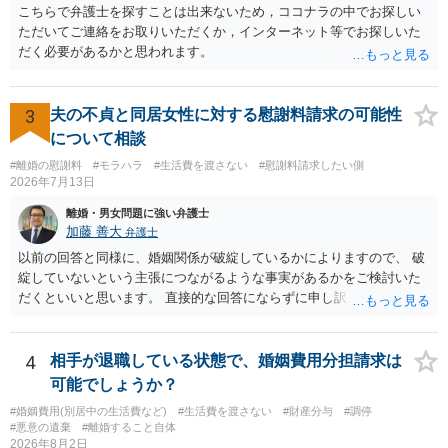
こちらで弁護士を探すことは出来ないため，ココナラの中でお探しい
ただいてご連絡をお取りいただくか，インターネット等でお探しいた
だく必要があるかと思われます。
3
夫の不貞と同居女性に対する慰謝料請求の可能性
について相談
#離婚の慰謝料
#モラハラ
#生活費を渡さない
#慰謝料請求したい側
2026年7月13日
離婚・男女問題に強い弁護士
加藤 善大
弁護士
以前の回答と同様に、婚姻関係が破綻しているかによりますので、 破
綻していないという主張につながるような事実があるかをご検討いた
だくといいと思います。 直接的な回答にならずに申し訳ございません
が、ご参考にしていただけますと幸いです。
4
相手が退職している状態で、婚姻費用分担請求は
可能でしょうか？
#婚姻費用(別居中の生活費など)
#生活費を渡さない
#財産分与
#調停
#悪意の遺棄
#離婚すること自体
2026年8月2日