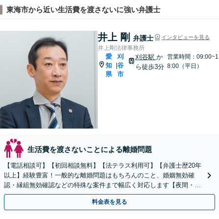
東海市から近い生活費を渡さないに強い弁護士
井上 剛
弁護士
インタビューを見る
井上剛法律事務所
愛
刈
刈谷駅
か
営業時間：09:00~1
知
谷
|
8:00（平日）
ら徒歩3分
県
市
生活費を渡さないことによる離婚問題
【電話相談可】【初回相談無料】【法テラス利用可】【弁護士歴20年
以上】経験豊富！一般的な離婚問題はもちろんのこと、婚姻無効確
認・縁組無効確認などの特殊な案件まで幅広く対応します【夜間・休
日面談可】【完全個室】【子連れ相談可】【刈谷駅3分】
料金表を見る