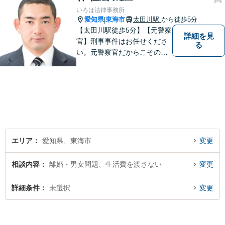
いろは法律事務所
愛知県
東海市
太田川駅
から徒歩5分
|
【太田川駅徒歩5分】【元警察
詳細を見
官】刑事事件はお任せくださ
る
い。元警察官だからこその視
点で、有利な解決を目指しま
す。粘り強い交渉を行いま
す。相手側の無理難題に屈す
ることはございません。元警
察官の経験を活かした交通事
故事案対応もいたします。
エリア
愛知県、東海市
変更
相談内容
離婚・男女問題、生活費を渡さない
変更
詳細条件
未選択
変更