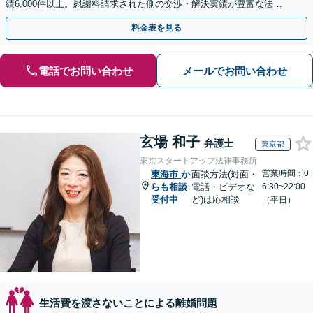
績6,000件以上。慰謝料請求された側の交渉・解決実績が豊富な法律
事務所です。
料金表を見る
電話でお問い合わせ
メールでお問い合わせ
玄場 和子
弁護士
東京都
東京スタートアップ法律事務所
営業時間：0
東海市
か
面談方法(対面・
らも相談
電話・ビデオな
6:30~22:00
受付中
ど)は応相談
（平日）
生活費を渡さないことによる離婚問題