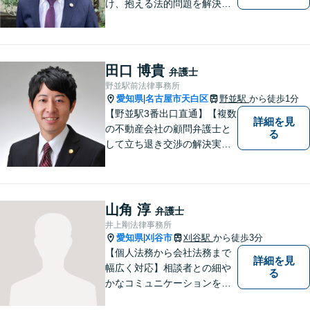
け、抱える法的問題を解決す
るために全力を尽くします。
どんな困難も共に乗り越え
て、明るい未来へと進みまし
ょう。 地域のみなさまからの
田口 博貴
弁護士
ご相談、お待ちしておりま
野並駅前法律事務所
す。
愛知県
名古屋市天白区
野並駅
から徒歩1分
|
【野並駅3番出口直通】【複数
詳細を見
の不動産会社の顧問弁護士と
る
して立ち退き交渉の解決実績
多数】立ち退き（賃借人側で
賃料不払いの場合を除く）、
相続、交通事故（人身事故の
被害者側に限る）、離婚、企
山角 淳
弁護士
業及び個人事業主の顧問に関
井上剛法律事務所
する相談は初回相談無料で
愛知県
刈谷市
刈谷駅
から徒歩3分
|
す。
【個人法務から会社法務まで
詳細を見
幅広く対応】相談者との細や
る
かなコミュニケーションを大
切にし、親切・丁寧で分かり