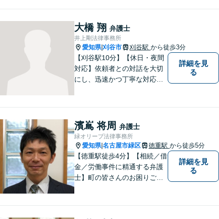
やすい説明を心がけておりま
す。法律問題でお困りでした
ら、お早めにご相談くださ
大橋 翔
弁護士
い。【JR在来線「刈谷駅」4
井上剛法律事務所
分】【駐車場あり】
愛知県
刈谷市
刈谷駅
から徒歩3分
|
【刈谷駅10分】【休日・夜間
詳細を見
対応】依頼者との対話を大切
る
にし、迅速かつ丁寧な対応を
行っています。交通事故／不
動産／建築紛争／借金問題／
労働問題など幅広いリーガル
サービスを提供。【駐車場完
濱嶌 将周
弁護士
備】
緑オリーブ法律事務所
愛知県
名古屋市緑区
徳重駅
から徒歩5分
|
【徳重駅徒歩4分】【相続／借
詳細を見
金／労働事件に精通する弁護
る
士】町の皆さんのお困りごと
を何でも解決するジェネラリ
スト弁護士。社会の秩序を保
つべく、環境問題やマイナン