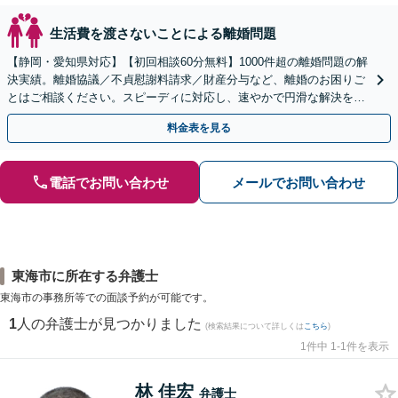
生活費を渡さないことによる離婚問題
【静岡・愛知県対応】【初回相談60分無料】1000件超の離婚問題の解
決実績。離婚協議／不貞慰謝料請求／財産分与など、離婚のお困りご
とはご相談ください。スピーディに対応し、速やかで円滑な解決を目
指します【女性弁護士・男性弁護士どちらも所属】
料金表を見る
電話でお問い合わせ
メールでお問い合わせ
東海市に所在する弁護士
東海市の事務所等での面談予約が可能です。
1
人の弁護士が見つかりました
(検索結果について詳しくは
こちら
)
1件中 1-1件を表示
林 佳宏
弁護士