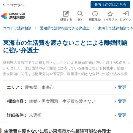
弁護士の方はこちら
ココナラへ
投稿する
探す
閲覧履歴
マイリスト
ログイン
ココナラ法律相談
愛知県で法律相談できる弁護士
東海市で法律相談で
東海市の生活費を渡さないことによる離婚問題
に強い弁護士
愛知県の東海市で生活費を渡さないことによる離婚問題に強い弁護士が1名見つ
かりました。休日面談や夜間面談に対応している弁護士なども掲載中。離婚・
男女問題に関係する財産分与や養育費、親権等の細かな分野での絞り込み検索
もでき便利です。特にいろは法律事務所の林 佳宏弁護士のプロフィール情報や
弁護士費用、強みなどが注目されています。『東海市で土日や夜間に発生した
エリア
愛知県、東海市
変更
生活費を渡さないことによる離婚問題のトラブルを今すぐに弁護士に相談した
い』『生活費を渡さないことによる離婚問題のトラブル解決の実績豊富な近く
相談内容
離婚・男女問題、生活費を渡さない
変更
の弁護士を検索したい』『初回相談無料で生活費を渡さないことによる離婚問
題を法律相談できる東海市内の弁護士に相談予約したい』などでお困りの相談
者さんにおすすめです。
詳細条件
未選択
変更
生活費を渡さないに強い東海市から相談可能な弁護士