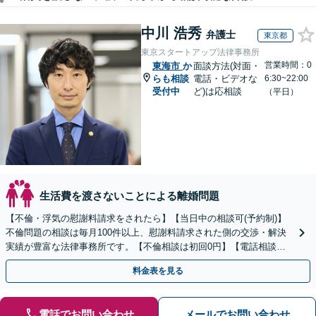
中川 浩秀
弁護士
東京都
東京スタートアップ法律事務所
営業時間：0
東海市
か
面談方法(対面・
らも相談
電話・ビデオな
6:30~22:00
受付中
ど)は応相談
（平日）
生活費を渡さないことによる離婚問題
【不倫・浮気の慰謝料請求をされたら】【当日中の相談可(予約制)】
不倫問題の相談は毎月100件以上、慰謝料請求された側の交渉・解決
実績が豊富な法律事務所です。【不倫相談は初回0円】【電話相談で
ご契約まで対応可/来所不要】
料金表を見る
電話でお問い合わせ
メールでお問い合わせ