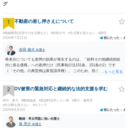
グ
1
不動産の差し押さえについて
#婚姻費用(別居中の生活費など)
#財産分与
#生活費を渡さない
#調停
2026年7月21日
役にたった
2
吉田 雄大
弁護士
将来分についても差押の効果が発生するのは、「給料その他継続的給
付に係る債権」への差押だけ（民事執行法151条、151条の2）です
（「その他」の典型例は家賃請求権）。 このため、残念ながらお答え
は否です。つまり、不動産を差し押さえた場合には、申立時までの分
のみが配当の対象です。
2
DV被害の緊急対応と継続的な法的支援を求む
#DV・暴力
#離婚協議
#慰謝料請求したい側
#暴行・傷害罪
#生活費を渡さない
#モラハラ
2026年8月4日
役にたった
2
離婚・男女問題に強い弁護士
泉 亮介
弁護士