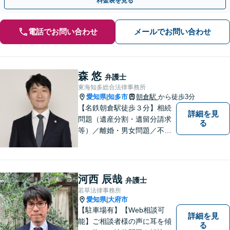
料金表を見る
電話でお問い合わせ
メールでお問い合わせ
森 悠
弁護士
東海知多総合法律事務所
愛知県
知多市
朝倉駅
から徒歩3分
|
【名鉄朝倉駅徒歩３分】相続
詳細を見
問題（遺産分割・遺留分請求
る
等）／離婚・男女問題／不動
産問題／交通事故に注力して
います（これらの分野は初回
３０分程度相談無料）。実績
多数。
河西 辰哉
弁護士
若草法律事務所
愛知県
大府市
|
【駐車場有】【Web相談可
詳細を見
能】ご相談者様の声に耳を傾
る