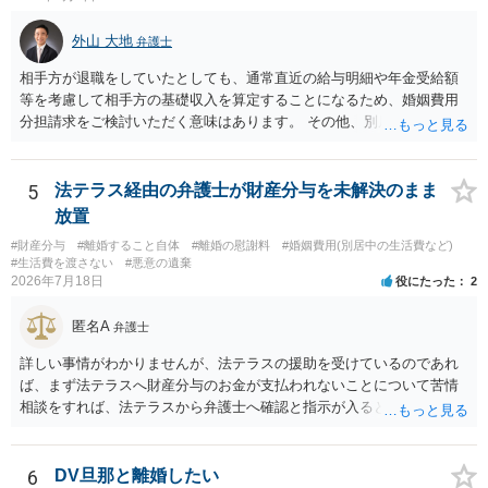
外山 大地
弁護士
相手方が退職をしていたとしても、通常直近の給与明細や年金受給額
等を考慮して相手方の基礎収入を算定することになるため、婚姻費用
分担請求をご検討いただく意味はあります。 その他、別居の経緯、質
問者様の年収、監護されているお子様がいるかといった事情をふまえ
て、ご検討いただくのが良いかと思います。
5
法テラス経由の弁護士が財産分与を未解決のまま
放置
#財産分与
#離婚すること自体
#離婚の慰謝料
#婚姻費用(別居中の生活費など)
#生活費を渡さない
#悪意の遺棄
2026年7月18日
役にたった
2
匿名A
弁護士
詳しい事情がわかりませんが、法テラスの援助を受けているのであれ
ば、まず法テラスへ財産分与のお金が支払われないことについて苦情
相談をすれば、法テラスから弁護士へ確認と指示が入ると思います。
その上で、所属する弁護士会の市民窓口へ連絡することも考えられま
す。
6
DV旦那と離婚したい