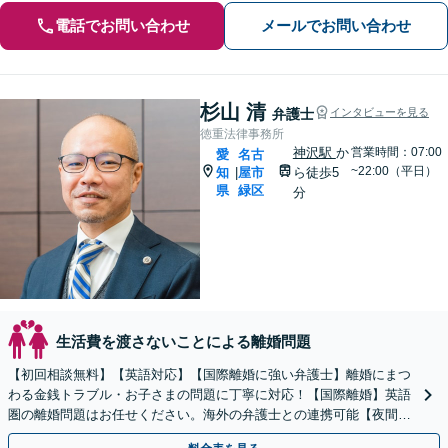
電話でお問い合わせ
メールでお問い合わせ
杉山 清
弁護士
インタビューを見る
徳重法律事務所
神沢駅
か
営業時間：07:00
愛
名古
~22:00（平日）
知
屋市
ら徒歩5
|
県
緑区
分
生活費を渡さないことによる離婚問題
【初回相談無料】【英語対応】【国際離婚に強い弁護士】離婚にまつ
わる金銭トラブル・お子さまの問題に丁寧に対応！【国際離婚】英語
圏の離婚問題はお任せください。海外の弁護士との連携可能【夜間／
休日面談】【お子さま同席OK】【徳重駅／神沢駅5分】