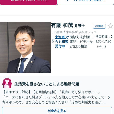
有簾 和茂
弁護士
静岡県
JPS総合法律事務所 浜松オフィス
営業時間：0
東海市
か
面談方法(対面・
らも相談
電話・ビデオな
9:30~17:30
受付中
ど)は応相談
（平日）
生活費を渡さないことによる離婚問題
【東海エリア対応】【初回相談無料】「親身に寄り添うサポート」
「ニーズに合わせた料金プラン」不安を抱える方の心強い味方として
寄り添うので、ぜひ安心してご相談ください「冷静な判断力と確かな
交渉力で、あなたの権利を守ります」【休日・夜間相談可】
料金表を見る