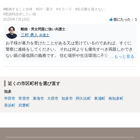
#離婚すること自体
#DV・暴力
#モラハラ
#生活費を渡さない
#慰謝料請求したい側
2026年7月10日
役にたった
1
離婚・男女問題に強い弁護士
三村 勇人
弁護士
お子様が暴力を受けたことがある又は受けているのであれば、すぐに
警察に連絡をしてください。 それは何よりも優先すべき両親しかでき
ない親の最低限の義務です。 住む場所や生活環境に不安があるようで
あれば、 警察、市区町村からシェルターを案内していただけますし、
場所を特定されないような措置も行っていただけます。 また、日本で
は離婚が認められにくいですが、暴力がある場合には、すぐに認めら
れます。 暴力を受けた際に、警察を呼んでください。その証拠だけで
近くの市区町村を選び直す
十分です。それ以外は必要ありません。 なお、現在暴力を受けていな
知多
いのであれば、暴力を待つ必要はありません。 夜逃げが可能なのであ
半田市
常滑市
東海市
大府市
知多市
阿久比町
東浦町
南知多町
れば、すぐにしてください。 別居期間が２年を超えれば離婚できます
し、婚姻費用は年収が高い方が低いほうに支払う義務ですから婚姻費
美浜町
武豊町
用をいただける可能性もあります。 不明点が多々あると思います。弁
護士でなくともよいので、警察などにも相談をしてみてください。