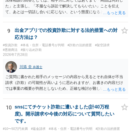
法律相談の回答としては、相手方に対してはあくまで「商品は同封し
た」と主張し、「不服なら訴訟で解決してもらいたい」ことを伝え
て、あとは一切話し合いに応じない、という態度になると思います。
トラブルが大きくなりそうなら弁護士へ依頼して解決せざるをえない
可能性もありますが、「返金は絶対にしたくありません」ということ
であれば、徹底的に強気で対応することになるでしょう。
9
出金アプリでの投資詐欺に対する法的措置への対
応方法は？
#投資詐欺
#本名・住所・電話番号が判明
#詐欺の法的措置
#架空請求
#悪徳商法
#振り込め詐欺
2026年7月28日
川添 圭
弁護士
ご質問に書かれた相手のメッセージの内容から見るとそれ自体が不当
請求（詐欺）の可能性が高いように思われますが、お書きの内容だけ
では事案の概要が判然としないため、正確な検討が難しいです。例え
ば、最寄りの消費生活センターや自治体の無料法律相談等で、実際の
画面を見て貰いながらアドバイスう受けた方が確実です。
10
snsにてチケット詐欺に遭いました(計40万程
度)。開示請求や今後の対応について質問したい
です。
#10〜50万円未満
#返金請求
#本名・住所・電話番号が判明
#詐欺の法的措置