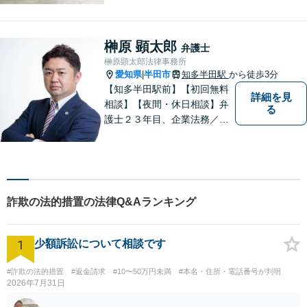
の身柄解放、不起訴など、豊
富な経験をもとに最善の解決
を目指します【相続問題】遺
榊原 顕太郎
弁護士
産分割調停や審判もお任せく
榊原顕太郎法律事務所
ださい【東別院駅】
愛知県
半田市
知多半田駅
から徒歩3分
|
【知多半田駅前】【初回無料
詳細を見
相談】【夜間・休日相談】弁
る
護士２３年目、企業法務／交
通事故／借金問題／離婚など
幅広いお困りごとを解決！中
小企業診断士の資格を持つ弁
護士が、事業経営を強力サポ
ートいたします！【ネット予
詐欺の法的措置の法律Q&Aランキング
約可】【駐車場あり】【見積
無料】
1
少額訴訟について相談です
#詐欺の法的措置
#返金請求
#10〜50万円未満
#本名・住所・電話番号が判明
2026年7月31日