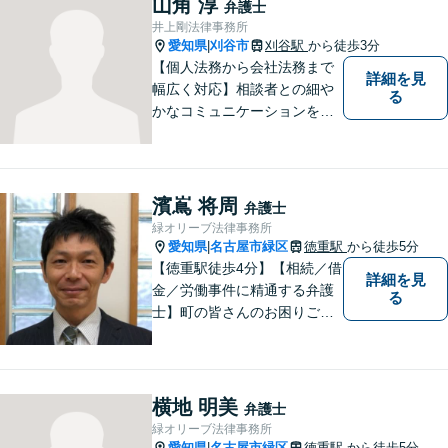
山角 淳
弁護士
備】
井上剛法律事務所
愛知県
刈谷市
刈谷駅
から徒歩3分
|
【個人法務から会社法務まで
詳細を見
幅広く対応】相談者との細や
る
かなコミュニケーションを大
切にし、親切・丁寧で分かり
やすい説明を心がけておりま
す。法律問題でお困りでした
ら、お早めにご相談くださ
濱嶌 将周
弁護士
い。【JR在来線「刈谷駅」4
緑オリーブ法律事務所
分】【駐車場あり】
愛知県
名古屋市緑区
徳重駅
から徒歩5分
|
【徳重駅徒歩4分】【相続／借
詳細を見
金／労働事件に精通する弁護
る
士】町の皆さんのお困りごと
を何でも解決するジェネラリ
スト弁護士。社会の秩序を保
つべく、環境問題やマイナン
バー等の情報問題にも意欲高
横地 明美
弁護士
く取り組みます。お困りごと
緑オリーブ法律事務所
があれば。お気軽にご相談く
愛知県
名古屋市緑区
徳重駅
から徒歩5分
|