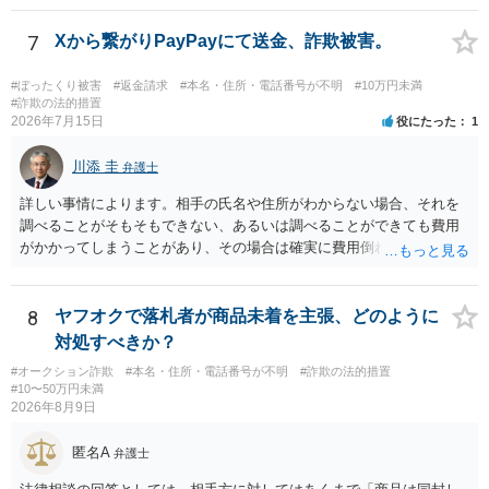
この規定によって時効が停止するわけではありません。 その意味で
は、刑事事件化するという部分ではややハードルが高いように見受け
7
Xから繋がりPayPayにて送金、詐欺被害。
られます。 他方で、相手方の住所等が特定できているのであれば、民
事事件として、損害賠償請求や貸金返還請求等により、裁判所を通じ
#ぼったくり被害
#返金請求
#本名・住所・電話番号が不明
#10万円未満
て返金を求める方法も考えられますが、結局は相手方に資力があるか
#詐欺の法的措置
2026年7月15日
役にたった
1
否かにより結論が分かれます。
川添 圭
弁護士
詳しい事情によります。相手の氏名や住所がわからない場合、それを
調べることがそもそもできない、あるいは調べることができても費用
がかかってしまうことがあり、その場合は確実に費用倒れになりそう
です（調査費用は相手に請求できないのが原則だからです）。
8
ヤフオクで落札者が商品未着を主張、どのように
対処すべきか？
#オークション詐欺
#本名・住所・電話番号が不明
#詐欺の法的措置
#10〜50万円未満
2026年8月9日
匿名A
弁護士