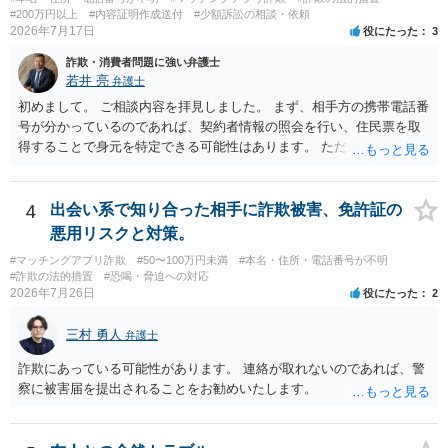
#200万円以上
#内容証明作成送付
#少額訴訟の相談・依頼
2026年7月17日
役にたった
3
詐欺・消費者問題に強い弁護士
若井 亮
弁護士
初めまして。 ご相談内容を拝見しました。 まず、相手方の携帯電話番
号が分かっているのであれば、契約者情報の照会を行い、住民票を取
得することで身元を特定できる可能性はあります。 ただ、他人名義の
携帯電話であるなどした場合には特定に結びつけることは難しいとこ
ろです。 LINEについても、詐欺の事案であれば照会できる可能性はあ
りますが、携帯電話の番号を経由する方法より難しくなります。 身元
4
出会い系で知り合った相手に詐欺被害、免許証の
を特定した後は、返金の理屈があるかどうかを確認していきます。 基
悪用リスクと対策。
本的に贈与に該当する場合には返金請求ができません。 詐欺を含め、
#マッチングアプリ詐欺
#50〜100万円未満
#本名・住所・電話番号が不明
当方に返金の理屈があるかどうかを確認していきます。 さらに、渡し
#詐欺の法的措置
#恐喝・脅迫への対応
た金額について、裏付けがあるかどうかも精査します。 上記を経て、
2026年7月26日
役にたった
2
身元の特定、返金の理屈があると判断できるのであれば、まずは交渉
からスタートすることになるでしょう。 ご理解のとおり、詐欺である
三村 勇人
弁護士
ことの立証は簡単ではありません。 刑事事件化が出来るのであれば、
返金交渉で有利になる可能性がありますが、民事上の詐欺の立証以上
詐欺にあっている可能性があります。 連絡が取れないのであれば、警
に難しいところがあります。 こちらについては、一度、最寄りの警察
察に被害届を提出されることをお勧めいたします。
署に被害相談をするようにしてください。 具体的な見通しに関して
は、証拠を拝見する必要があるため、直接弁護士にご相談された方が
良いかと思います。