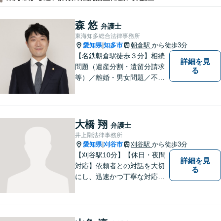
森 悠
弁護士
東海知多総合法律事務所
愛知県
知多市
朝倉駅
から徒歩3分
|
【名鉄朝倉駅徒歩３分】相続
詳細を見
問題（遺産分割・遺留分請求
る
等）／離婚・男女問題／不動
産問題／交通事故に注力して
います（これらの分野は初回
３０分程度相談無料）。実績
多数。
大橋 翔
弁護士
井上剛法律事務所
愛知県
刈谷市
刈谷駅
から徒歩3分
|
【刈谷駅10分】【休日・夜間
詳細を見
対応】依頼者との対話を大切
る
にし、迅速かつ丁寧な対応を
行っています。交通事故／不
動産／建築紛争／借金問題／
労働問題など幅広いリーガル
サービスを提供。【駐車場完