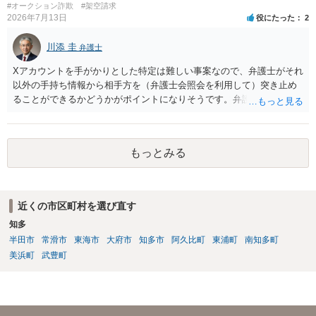
#オークション詐欺
#架空請求
2026年7月13日
役にたった
2
川添 圭
弁護士
Xアカウントを手がかりとした特定は難しい事案なので、弁護士がそれ
以外の手持ち情報から相手方を（弁護士会照会を利用して）突き止め
ることができるかどうかがポイントになりそうです。弁護士による調
査で特定が難しい可能性もあるため、警察への被害届出も同時進行さ
せることになるでしょう。見通しについては、実際の資料等を弁護士
に検討してもらう必要があると思います。弁護士費用は自由化されて
もっとみる
いますので個別に確認いただく必要がありますが、そもそも回収でき
るかどうかが問題になり得る事案であり、被害額の規模からみると、
仮に回収できたとしても弁護士費用を差し引いた実質回収分はかなり
少なくなる可能性もあるように思います。
近くの市区町村を選び直す
知多
半田市
常滑市
東海市
大府市
知多市
阿久比町
東浦町
南知多町
美浜町
武豊町