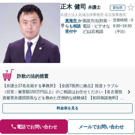
正木 健司
弁護士
愛知県
弁護士法人名城法律事務所 名古屋事務所
営業時間：0
東海市
か
面談方法(対面・
らも相談
電話・ビデオな
9:30~19:30
受付中
ど)は応相談
（平日）
詐欺の法的措置
【弁護士27名在籍する事務所】【全国7箇所に拠点】投資トラブル
（目安：被害額150万円以上）のご相談はお任せください【名古屋投
資被害弁護団団長などを務めた圧倒的な経験値】【初回相談無料】先
物取引、証券取引、仮想通貨、FX被害、マルチ商法など
料金表を見る
電話でお問い合わせ
メールでお問い合わせ