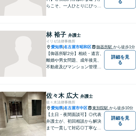
る
らこそ、一人ひとりにぴった
りの解決を大切にしていま
す。 あなたにとって一番良い
結果を一緒に目指してまいり
ます。誰にも話せず抱えてき
林 裕子
弁護士
た不安を、どうぞお聞かせく
イリゼ法律事務所
ださい。【電話・WEB相談も
愛知県
名古屋市昭和区
御器所駅
から徒歩1分
|
対応可能】
【御器所駅2分】相続・遺言、
詳細を見
離婚や男女問題、成年後見、
る
不動産及びマンション管理な
どの分野を得意としておりま
す。 ご相談者様の事情だけで
なく、お気持ちにも寄り添
い、丁寧な説明と迅速な対応
佐々木 広大
弁護士
を心がけております。【完全
佐々木法律事務所
個室】【法テラス利用可】
愛知県
名古屋市中区
東別院駅
から徒歩10分
|
【土日・夜間面談可】◎代表
詳細を見
弁護士が、初回相談から解決
る
まで一貫して対応◎丁寧な対
応に強み。【刑事事件】早期