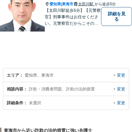
愛知県
東海市
太田川駅
から徒歩5分
|
【太田川駅徒歩5分】【元警察
詳細を見
官】刑事事件はお任せくださ
る
い。元警察官だからこその視
点で、有利な解決を目指しま
す。粘り強い交渉を行いま
す。相手側の無理難題に屈す
ることはございません。元警
察官の経験を活かした交通事
故事案対応もいたします。
エリア
愛知県、東海市
変更
相談内容
詐欺・消費者問題、詐欺の法的措置
変更
詳細条件
未選択
変更
東海市から近い詐欺の法的措置に強い弁護士