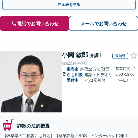
金が得られるよう尽力します！
料金表を見る
電話でお問い合わせ
メールでお問い合わせ
小関 敏郎
弁護士
愛知県
名城法律事務所
営業時間：1
東海市
か
面談方法(対面・
らも相談
電話・ビデオな
0:00~18:00
受付中
ど)は応相談
（平日）
詐欺の法的措置
【岐阜県のご相談にも対応】【副業詐欺／SNS・インターネット利用