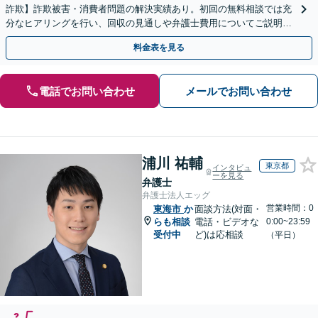
詐欺】詐欺被害・消費者問題の解決実績あり。初回の無料相談では充
分なヒアリングを行い、回収の見通しや弁護士費用についてご説明し
ます。一人で悩まずにご相談を【初回相談無料】
料金表を見る
電話でお問い合わせ
メールでお問い合わせ
浦川 祐輔
東京都
インタビュ
ーを見る
弁護士
弁護士法人エッグ
営業時間：0
東海市
か
面談方法(対面・
らも相談
電話・ビデオな
0:00~23:59
受付中
ど)は応相談
（平日）