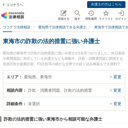
弁護士の方はこちら
ココナラへ
投稿する
探す
閲覧履歴
マイリスト
ログイン
ココナラ法律相談
愛知県で法律相談できる弁護士
東海市で法律相談で
東海市の詐欺の法的措置に強い弁護士
愛知県の東海市で詐欺の法的措置に強い弁護士が1名見つかりました。休日面談
や夜間面談に対応している弁護士なども掲載中。詐欺・消費者問題に関係する
投資詐欺や副業詐欺、FX詐欺等の細かな分野での絞り込み検索もでき便利で
す。特にいろは法律事務所の林 佳宏弁護士のプロフィール情報や弁護士費用、
強みなどが注目されています。『東海市で土日や夜間に発生した詐欺の法的措
エリア
愛知県、東海市
変更
置のトラブルを今すぐに弁護士に相談したい』『詐欺の法的措置のトラブル解
決の実績豊富な近くの弁護士を検索したい』『初回相談無料で詐欺の法的措置
相談内容
詐欺・消費者問題、詐欺の法的措置
変更
を法律相談できる東海市内の弁護士に相談予約したい』などでお困りの相談者
さんにおすすめです。
詳細条件
未選択
変更
詐欺の法的措置に強い東海市から相談可能な弁護士