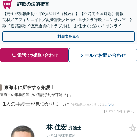
詐欺の法的措置
【完全成功報酬制(回収額の33％（税込）】【24時間全国対応】情報
商材／アフィリエイト／副業詐欺／出会い系サクラ詐欺／コンサル詐
欺／投資詐欺／仮想通貨のトラブルは、お任せください！オンライン
のみで解決も可能！
料金表を見る
電話でお問い合わせ
メールでお問い合わせ
東海市に所在する弁護士
東海市の事務所等での面談予約が可能です。
1
人の弁護士が見つかりました
(検索結果について詳しくは
こちら
)
1件中 1-1件を表示
林 佳宏
弁護士
いろは法律事務所