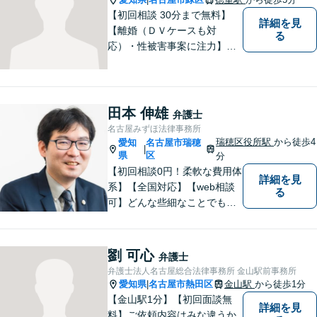
ださい。
【初回相談 30分まで無料】
詳細を見
【離婚（ＤＶケースも対
る
応）・性被害事案に注力】
【子連れでのご相談可】
田本 伸雄
弁護士
名古屋みずほ法律事務所
瑞穂区役所駅
から徒歩4
愛知
名古屋市瑞穂
|
県
区
分
【初回相談0円！柔軟な費用体
詳細を見
系】【全国対応】【web相談
る
可】どんな些細なことでもお
気軽にご相談ください。イン
ターネット／削除請求や開示
請求、利用規約などのトラブ
劉 可心
弁護士
ルはお任せ！相続／感情面の
弁護士法人名古屋総合法律事務所 金山駅前事務所
納得感を重視します。
愛知県
名古屋市熱田区
金山駅
から徒歩1分
|
【金山駅1分】【初回面談無
詳細を見
料】ご依頼内容はみな違うか