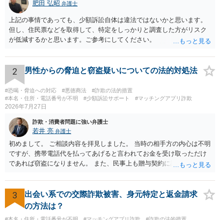
肥田 弘昭
弁護士
上記の事情であっても、少額訴訟自体は違法ではないかと思います。
但し、住民票などを取得して、特定をしっかりと調査した方がリスク
が低減するかと思います。ご参考にしてください。
2
男性からの脅迫と窃盗疑いについての法的対処法
#恐喝・脅迫への対応
#悪徳商法
#詐欺の法的措置
#本名・住所・電話番号が不明
#少額訴訟サポート
#マッチングアプリ詐欺
2026年7月27日
詐欺・消費者問題に強い弁護士
若井 亮
弁護士
初めまして。 ご相談内容を拝見しました。 当時の相手方の内心は不明
ですが、携帯電話代を払ってあげると言われてお金を受け取っただけ
であれば窃盗になりません。 また、民事上も贈与契約に該当すると思
われるところ、返済の義務はありません。 これ以上のやり取りをせ
ず、可能であればブロックをするようにしてください。 ご不安であれ
ば、最寄りの警察署に相談をしても良いかもしれません。 以上、ご参
3
出会い系での交際詐欺被害、身元特定と返金請求
考になれば幸いです。
の方法は？
#本名・住所・電話番号が不明
#マッチングアプリ詐欺
#詐欺の法的措置