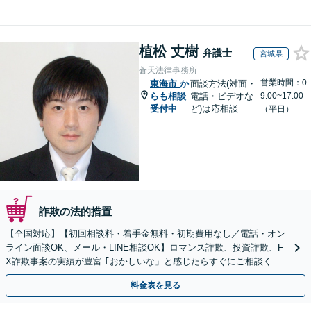
植松 丈樹
弁護士
宮城県
蒼天法律事務所
営業時間：0
東海市
か
面談方法(対面・
らも相談
電話・ビデオな
9:00~17:00
受付中
ど)は応相談
（平日）
詐欺の法的措置
【全国対応】【初回相談料・着手金無料・初期費用なし／電話・オン
ライン面談OK、メール・LINE相談OK】ロマンス詐欺、投資詐欺、F
X詐欺事案の実績が豊富 ｢おかしいな」と感じたらすぐにご相談くだ
さい。
料金表を見る