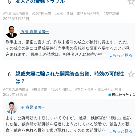
5
友人との金銭トラブル
#詐欺の法的措置
#10万円未満
#本名・住所・電話番号が不明
#架空請求
2026年7月22日
西浦 嘉博
弁護士
刑事上は、厳密に言えば、詐欺未遂罪の成立が検討し得ます。 ただ、
その成立の為には構成要件該当事実の客観的な証拠を要することが見
込まれます。 民事上の請求は、相談者さんに損害が生じていない以
上、困難な様に思われます。 より詳細な事項についてお聞きになりた
い場合、最寄りの法律事務所での相談を検討ください。 上記、ご参考
ください。
6
親戚夫婦に騙された開業資金出資、時効の可能性
は？
#詐欺の法的措置
#投資詐欺
#200万円以上
#本名・住所・電話番号が判明
2026年8月9日
役にたった
1
王 宣麟
弁護士
まず、公訴時効の中断についてですが、 通常、検察官が「既に」起訴
した後、裁判所が起訴状を送達しようとしている段階で、被告人が捜
査・裁判を免れる目的で逃げ隠れし、そのため起訴状を有効に送達で
きない場合をいいます。捜査段階で所在不明というだけでは、通常、