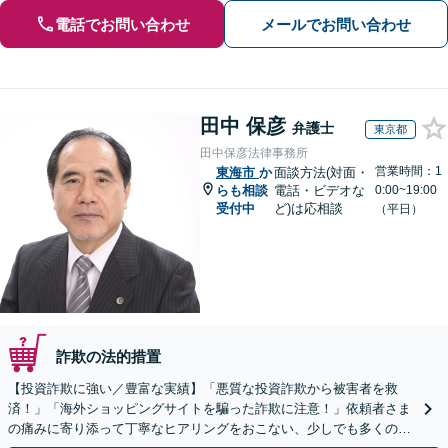
電話でお問い合わせ
メールでお問い合わせ
田中 保彦
弁護士
東京都
田中保彦法律事務所
営業時間：1
東海市
か
面談方法(対面・
らも相談
電話・ビデオな
0:00~19:00
受付中
ど)は応相談
（平日）
詐欺の法的措置
【投資詐欺に強い／豊富な実績】「悪質な投資詐欺から被害者を救
済！」「海外ショッピングサイトを騙った詐欺に注意！」依頼者さま
の痛みに寄り添って丁寧なヒアリングをおこない、少しでも多くの返