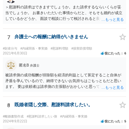
＞慰謝料の請求はできますでしょうか。また請求するならいくらが妥
当でしょうか。 お書きいただいた事情からだと、そもそも婚約が成立
しているかどうか、 面談で相談に行って検討されると良いと思いま
す。 結婚前提の交際にとどまり、婚約とまでは認められない可能性が
あるからです。 他方で、実際問題として同棲のために金銭的不利益が
生じているので、 厳密に婚約が成立しているかどうかは別として、話
7
弁護士への報酬に納得がいきません
し合いにより一定の支払いを受けて別れる、というのも考えられま
す。 相手としても、裁判までして争って支払いゼロを目指すよりは、
#財産分与
#内縁関係・事実婚
#慰謝料増額
#損害賠償増額
一定額を支払って円満に解決したいと考える可能性はあります。
2021年6月30日
役にたった
6
匿名B
弁護士
被請求側の成功報酬が排除額を経済的利益として算定すること自体が
矛盾を孕んでいるので、納得できないお気持ちはごもっともだと思い
ます。 要は依頼者は請求側の主張額がおかしいと思っているからこそ
弁護士を頼んでいて、弁護士も請求側の主張額がおかしいことを主張
しておきながら、成功報酬の請求の段になるとその「おかしい」請求
側の主張額を基準にして排除額を経済的利益として成功報酬を算定す
8
既婚者隠し交際、慰謝料請求したい。
るのは、二枚舌との誹りを受けても仕方がない面もあるように思いま
す。 ですので、被請求側の弁護士は、タイムチャージを併用したり、
#離婚書類作成
#慰謝料請求したい側
#内縁関係・事実婚
対応継続月毎に報酬を受けたり、出廷日当で調整したり、できるだけ
2024年9月22日
役にたった
5
排除額ベースの成功報酬の割合を落としていった方が良いようにも思