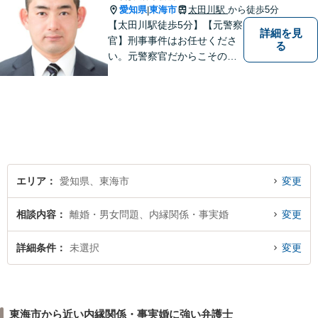
愛知県
東海市
太田川駅
から徒歩5分
|
【太田川駅徒歩5分】【元警察
詳細を見
官】刑事事件はお任せくださ
る
い。元警察官だからこその視
点で、有利な解決を目指しま
す。粘り強い交渉を行いま
す。相手側の無理難題に屈す
ることはございません。元警
察官の経験を活かした交通事
故事案対応もいたします。
エリア
愛知県、東海市
変更
相談内容
離婚・男女問題、内縁関係・事実婚
変更
詳細条件
未選択
変更
東海市から近い内縁関係・事実婚に強い弁護士