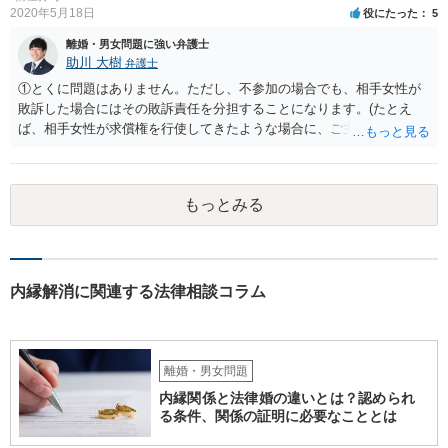
2020年5月18日
役にたった
5
条6項）においては、離婚後に親権者が再婚して元夫婦の子と再婚相手
が養子縁組した場合には、親権者変更の申立ては認められないとする
離婚・男女問題に強い弁護士
最高裁判例があり、その判例で述べられている理由は民法819条5項の
助川 大樹
弁護士
場面でも同様であると考えられるからです。
①とくに問題はありません。ただし、不参加の場合でも、相手女性が
敗訴した場合にはその敗訴責任を分担することになります。(たとえ
ば、相手女性が求償権を行使してきたような場合に、ご主人から、今
回の訴訟で出てきた主張と反する主張が出来なくなります。) ②その可
能性もあるでしょうが、真相は分かりません。 ③ならないと思いま
す。 ④- ⑤それにはなりえます。 ⑥一般論ですが、裁判官は証拠に基
もっとみる
づいて事実を認定するわけですから、証拠が大切です。 証拠をきちん
と整えての訴訟提起だとは思いますが、これからでも整えられるので
あれば準備しておくことが大切でしょう。 ⑦今回の不貞行為が原因で
離婚に至るのであれば100万円以上で和解・判決になることが多いと思
います。具体的な事情が分かりかねますので、幅のありすぎる回答で
内縁解消に関連する法律相談コラム
申し訳ありません。 現在、法律事務所にご依頼されているようですか
ら、ご担当の先生にも聞いてみて頂ければと存じます。 ご参考になれ
ば幸いです。
離婚・男女問題
内縁関係と法律婚の違いとは？認められ
る条件、関係の証明に必要なこととは