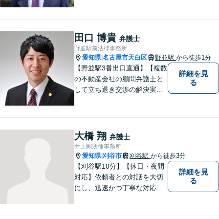
るために全力を尽くします。
どんな困難も共に乗り越え
て、明るい未来へと進みまし
ょう。 地域のみなさまからの
田口 博貴
弁護士
ご相談、お待ちしておりま
野並駅前法律事務所
す。
愛知県
名古屋市天白区
野並駅
から徒歩1分
|
【野並駅3番出口直通】【複数
詳細を見
の不動産会社の顧問弁護士と
る
して立ち退き交渉の解決実績
多数】立ち退き（賃借人側で
賃料不払いの場合を除く）、
相続、交通事故（人身事故の
被害者側に限る）、離婚、企
大橋 翔
弁護士
業及び個人事業主の顧問に関
井上剛法律事務所
する相談は初回相談無料で
愛知県
刈谷市
刈谷駅
から徒歩3分
|
す。
【刈谷駅10分】【休日・夜間
詳細を見
対応】依頼者との対話を大切
る
にし、迅速かつ丁寧な対応を
行っています。交通事故／不
動産／建築紛争／借金問題／