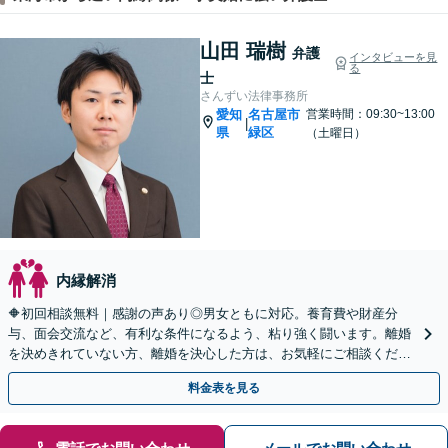
山田 瑞樹
弁護
インタビューを見
る
士
さんずい法律事務所
愛知
名古屋市
営業時間：09:30~13:00
|
県
緑区
（土曜日）
内縁解消
🔶初回相談無料｜感謝の声あり◎男女ともに対応。養育費や財産分
与、面会交流など、有利な条件になるよう、粘り強く闘います。離婚
を決めきれていない方、離婚を決心した方は、お気軽にご相談くださ
い【休日・夜間面談OK】【駐車場あり】
料金表を見る