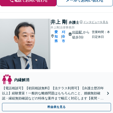
電話でお問い合わせ
メールでお問い合わせ
井上 剛
弁護士
インタビューを見る
井上剛法律事務所
愛
刈
刈谷駅
から
営業時間：本
知
谷
|
日定休日
徒歩3分
県
市
内縁解消
【電話相談可】【初回相談無料】【法テラス利用可】【弁護士歴20年
以上】経験豊富！一般的な離婚問題はもちろんのこと、婚姻無効確
認・縁組無効確認などの特殊な案件まで幅広く対応します【夜間・休
日面談可】【完全個室】【子連れ相談可】【刈谷駅3分】
料金表を見る