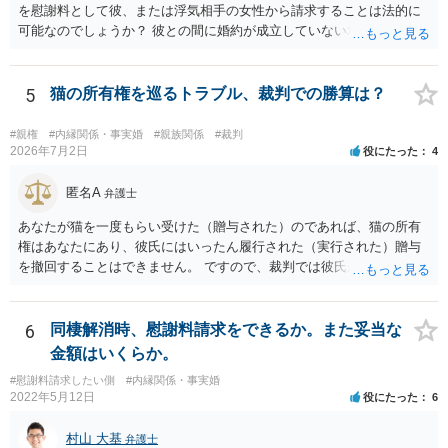
を慰謝料として彼、または浮気相手の女性から請求することは法的に
可能なのでしょうか？ 彼との間に婚約が成立していない場合には，彼
や浮気相手の女性に対して慰謝料を請求することはできません。
5
猫の所有権を巡るトラブル、裁判での勝算は？
#親権
#内縁関係・事実婚
#親族関係
#裁判
2026年7月2日
役にたった
4
匿名A
弁護士
あなたが猫を一度もらい受けた（贈与された）のであれば、猫の所有
権はあなたにあり、彼氏にはいったん履行された（実行された）贈与
を撤回することはできません。 ですので、裁判では彼氏が勝つことは
できません。 もっとも、贈与が立証（証明）できるかどうかはご記載
の事情からははっきりしませんので、早めに弁護士に面談相談する方
がいいでしょう。 場合によっては弁護士名で通知等出してもらうほう
6
同棲解消時、慰謝料請求をできるか。また妥当な
がいいかもしれません。
金額はいくらか。
#慰謝料請求したい側
#内縁関係・事実婚
2022年5月12日
役にたった
6
村山 大基
弁護士