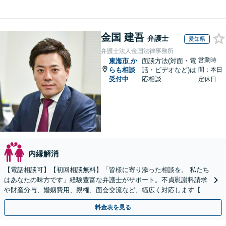
金国 建吾
弁護士
愛知県
弁護士法人金国法律事務所
営業時
東海市
か
面談方法(対面・電
らも相談
話・ビデオなど)は
間：本日
受付中
応相談
定休日
内縁解消
【電話相談可】【初回相談無料】「皆様に寄り添った相談を。 私たち
はあなたの味方です」経験豊富な弁護士がサポート。不貞慰謝料請求
や財産分与、婚姻費用、親権、面会交流など、幅広く対応します【夜
間・休日面談可】【完全個室】【名古屋駅7分】
料金表を見る