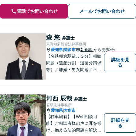
電話でお問い合わせ
メールでお問い合わせ
森 悠
弁護士
東海知多総合法律事務所
愛知県
知多市
朝倉駅
から徒歩3分
|
【名鉄朝倉駅徒歩３分】相続
詳細を見
問題（遺産分割・遺留分請求
る
等）／離婚・男女問題／不動
産問題／交通事故に注力して
います（これらの分野は初回
３０分程度相談無料）。実績
多数。
河西 辰哉
弁護士
若草法律事務所
愛知県
大府市
|
【駐車場有】【Web相談可
詳細を見
能】ご相談者様の声に耳を傾
る
け、抱える法的問題を解決す