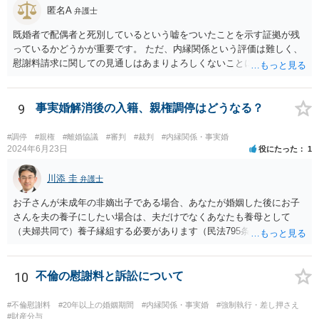
いますが、そうなってくると弁護士に勝訴インセンティブが働きにく
匿名A
弁護士
くなるのがなかなか難しいところです。 二枚舌を避けつつ、勝訴イン
既婚者で配偶者と死別しているという嘘をついたことを示す証拠が残
センティブも確保するためには、請求側の主張額を鵜呑みにした排除
っているかどうかが重要です。 ただ、内縁関係という評価は難しく、
額ベースとするのではなく、弁護士として反対の立場であれば、２～
慰謝料請求に関しての見通しはあまりよろしくないことにご留意なさ
３割くらいの確率で認められそうな金額がいくらくらいかを提示した
ったうえで今後の対応を検討する必要があります。
上で、そこからの排除額ベースとすることも考えられますが、それだ
と弱気な弁護士だと思われたり、先生は私の主張を分かってくれてい
9
事実婚解消後の入籍、親権調停はどうなる？
ないと目くじらを立てる依頼者もいそうなので、やはり難点がありま
す。 個人的には、着手金の割合を高めて、タイムチャージ併用型にし
たり、長期化した場合は追加着手金を請求できるようにしたりして最
#調停
#親権
#離婚協議
#審判
#裁判
#内縁関係・事実婚
2024年6月23日
役にたった
1
悪排除額ベースの成功報酬はもらえなくても気にしないというのが良
いように思っています。 いずれにせよ、どういう形をとるにせよ、支
川添 圭
払う報酬額はあまり変わらないと思いますので、そのとおりに支払っ
弁護士
ても損にはならないはずです。 基本的に弁護士に1時間動いてもらう
お子さんが未成年の非嫡出子である場合、あなたが婚姻した後にお子
場合の相場は税抜2万円くらいですので、あなたの事件に50時間以上費
さんを夫の養子にしたい場合は、夫だけでなくあなたも養母として
やしているのであれば排除額ベースの成功報酬が支払われないと弁護
（夫婦共同で）養子縁組する必要があります（民法795条本文）。これ
士にとっては割りの悪い事件ということになるかと存じます。
は、養親と子の間には嫡出子の関係が生じるところ（民法809条）、実
母と子の間が非嫡出子の関係のままではバランスに欠けるためである
と説明されています。 そして、再婚後の養子縁組によって夫婦の共同
10
不倫の慰謝料と訴訟について
親権となった場合は、血縁上の父親からの父を親権者とする協議に代
わる調停及び審判（民法819条5項）は認められないと考えます。 この
#不倫慰謝料
#20年以上の婚姻期間
#内縁関係・事実婚
#強制執行・差し押さえ
点について明確な判例はありませんが、離婚後の親権者変更（民法819
#財産分与