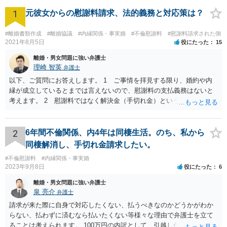
1
元彼女からの慰謝料請求、法的義務と対応策は？
#離婚書類作成
#離婚協議
#内縁関係・事実婚
#不倫慰謝料
#慰謝料請求された側
2021年8月5日
役にたった
15
離婚・男女問題に強い弁護士
理崎 智英
弁護士
以下、ご質問にお答えします。 1 ご事情を拝見する限り、婚約や内
縁が成立しているとまでは言えないので、慰謝料の支払義務はないと
考えます。 2 慰謝料ではなく解決金（手切れ金）という名目で数十
万円支払えば良いと思います。 3 今後同じような請求をされないよ
うに合意書を取り交わす必要はあると思います。 4 合意書を取り交
わし、その中で精算条項（一切の債権債務のないことを確認する）を
2
6年間不倫関係、内4年は同棲生活。のち、私から
設ければ、大丈夫です。
同棲解消し、手切れ金請求したい。
#不倫慰謝料
#内縁関係・事実婚
2023年9月8日
役にたった
6
離婚・男女問題に強い弁護士
泉 亮介
弁護士
請求が来た際に自身で対応したくない、払うべきなのかどうかがわか
らない、払わずに済むなら払いたくない等様々な理由で弁護士を立て
ることは考えられます。 100万円の内訳として、引越し代等でどの程