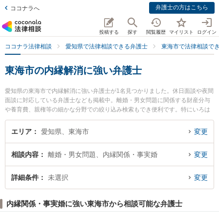
弁護士の方はこちら
ココナラへ
投稿する
探す
閲覧履歴
マイリスト
ログイン
ココナラ法律相談
愛知県で法律相談できる弁護士
東海市で法律相談で
東海市の内縁解消に強い弁護士
愛知県の東海市で内縁解消に強い弁護士が1名見つかりました。休日面談や夜間
面談に対応している弁護士なども掲載中。離婚・男女問題に関係する財産分与
や養育費、親権等の細かな分野での絞り込み検索もでき便利です。特にいろは
法律事務所の林 佳宏弁護士のプロフィール情報や弁護士費用、強みなどが注目
されています。『東海市で土日や夜間に発生した内縁解消のトラブルを今すぐ
エリア
愛知県、東海市
変更
に弁護士に相談したい』『内縁解消のトラブル解決の実績豊富な近くの弁護士
を検索したい』『初回相談無料で内縁解消を法律相談できる東海市内の弁護士
相談内容
離婚・男女問題、内縁関係・事実婚
変更
に相談予約したい』などでお困りの相談者さんにおすすめです。
詳細条件
未選択
変更
内縁関係・事実婚に強い東海市から相談可能な弁護士