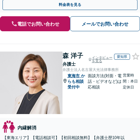
相談者さまにとって最善の解決を目指します
料金表を見る
電話でお問い合わせ
メールでお問い合わせ
森 洋子
愛知県
インタビュー
を見る
弁護士
弁護士法人名古屋大光法律事務所
営業時
東海市
か
面談方法(対面・電
らも相談
話・ビデオなど)は
間：本日
受付中
応相談
定休日
内縁解消
【東海エリア】【電話相談可】【初回相談無料】【弁護士歴10年以