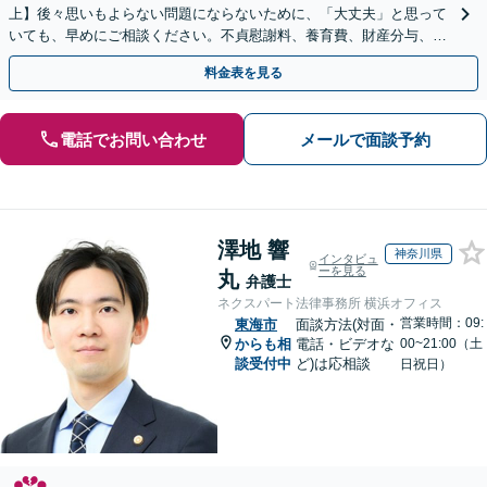
上】後々思いもよらない問題にならないために、「大丈夫」と思って
いても、早めにご相談ください。不貞慰謝料、養育費、財産分与、D
V、モラハラなど【出張相談可】
料金表を見る
電話でお問い合わせ
メールで面談予約
澤地 響
神奈川県
インタビュ
ーを見る
丸
弁護士
ネクスパート法律事務所 横浜オフィス
営業時間：09:
東海市
面談方法(対面・
からも相
電話・ビデオな
00~21:00（土
談受付中
ど)は応相談
日祝日）