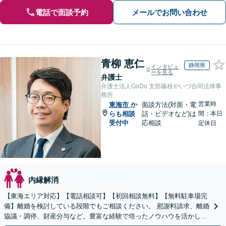
電話で面談予約
メールでお問い合わせ
青柳 恵仁
静岡県
インタビュ
ーを見る
弁護士
弁護士法人GoDo 支部藤枝やいづ合同法律事
務所
営業時
東海市
か
面談方法(対面・電
らも相談
話・ビデオなど)は
間：本日
受付中
応相談
定休日
内縁解消
【東海エリア対応】【電話相談可】【初回相談無料】【無料駐車場完
備】離婚を検討している段階でもご相談ください。 慰謝料請求、離婚
協議・調停、財産分与など。豊富な経験で培ったノウハウを活かし、