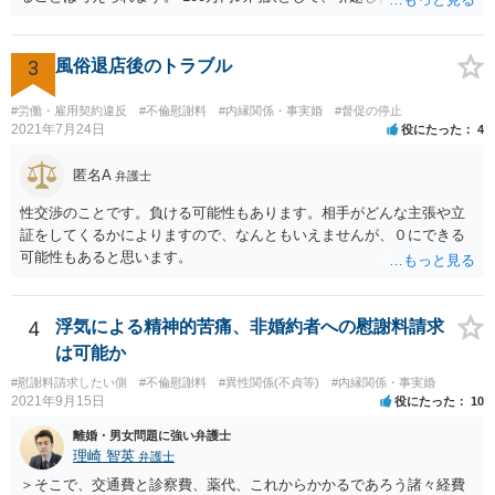
度の費用がかかったのかや、慰謝料としての支払いだったのかどうか
によっても追加での請求については変わってくるかと思われます。 ま
た、請求する金額によっては、相手方の判断として、それで全て終わ
3
風俗退店後のトラブル
るのであれば払っておしまいにする、という考え方もあり得ます。
#労働・雇用契約違反
#不倫慰謝料
#内縁関係・事実婚
#督促の停止
2021年7月24日
役にたった
4
匿名A
弁護士
性交渉のことです。負ける可能性もあります。相手がどんな主張や立
証をしてくるかによりますので、なんともいえませんが、０にできる
可能性もあると思います。
4
浮気による精神的苦痛、非婚約者への慰謝料請求
は可能か
#慰謝料請求したい側
#不倫慰謝料
#異性関係(不貞等)
#内縁関係・事実婚
2021年9月15日
役にたった
10
離婚・男女問題に強い弁護士
理崎 智英
弁護士
＞そこで、交通費と診察費、薬代、これからかかるであろう諸々経費