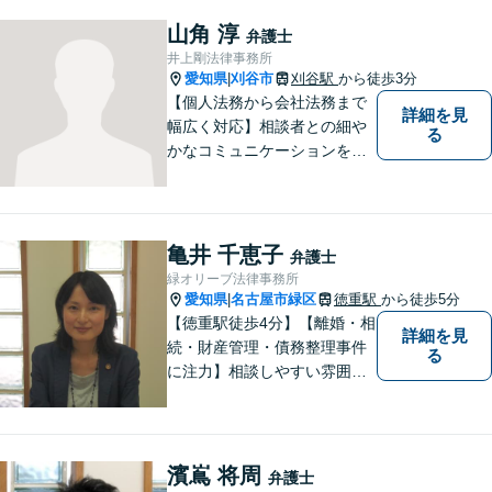
労働問題など幅広いリーガル
サービスを提供。【駐車場完
山角 淳
弁護士
備】
井上剛法律事務所
愛知県
刈谷市
刈谷駅
から徒歩3分
|
【個人法務から会社法務まで
詳細を見
幅広く対応】相談者との細や
る
かなコミュニケーションを大
切にし、親切・丁寧で分かり
やすい説明を心がけておりま
す。法律問題でお困りでした
ら、お早めにご相談くださ
亀井 千恵子
弁護士
い。【JR在来線「刈谷駅」4
緑オリーブ法律事務所
分】【駐車場あり】
愛知県
名古屋市緑区
徳重駅
から徒歩5分
|
【徳重駅徒歩4分】【離婚・相
詳細を見
続・財産管理・債務整理事件
る
に注力】相談しやすい雰囲気
を心がけております。お気軽
にご相談ください。【駐車場
有】
濱嶌 将周
弁護士