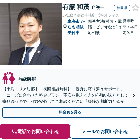
有簾 和茂
弁護士
静岡県
JPS総合法律事務所 浜松オフィス
営業時
東海市
か
面談方法(対面・電
らも相談
話・ビデオなど)は
間：本日
受付中
応相談
定休日
内縁解消
【東海エリア対応】【初回相談無料】「親身に寄り添うサポート」
「ニーズに合わせた料金プラン」不安を抱える方の心強い味方として
寄り添うので、ぜひ安心してご相談ください「冷静な判断力と確かな
交渉力で、あなたの権利を守ります」【休日・夜間相談可】
料金表を見る
電話でお問い合わせ
メールでお問い合わせ