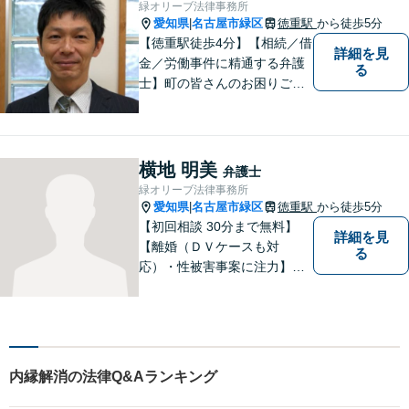
緑オリーブ法律事務所
愛知県
名古屋市緑区
徳重駅
から徒歩5分
|
【徳重駅徒歩4分】【相続／借
詳細を見
金／労働事件に精通する弁護
る
士】町の皆さんのお困りごと
を何でも解決するジェネラリ
スト弁護士。社会の秩序を保
つべく、環境問題やマイナン
バー等の情報問題にも意欲高
横地 明美
弁護士
く取り組みます。お困りごと
緑オリーブ法律事務所
があれば。お気軽にご相談く
愛知県
名古屋市緑区
徳重駅
から徒歩5分
|
ださい。
【初回相談 30分まで無料】
詳細を見
【離婚（ＤＶケースも対
る
応）・性被害事案に注力】
【子連れでのご相談可】
内縁解消の法律Q&Aランキング