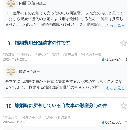
内藤 政信
弁護士
ることはないと思われますし、連れ子だから養子縁組したという関係
でしたら、離婚に伴い養子との離縁も認められるのが一般的ですの
１，義母のものと知って売ったのなら窃盗罪。 あなたのものと思って
で、離縁すれば、当然に養育費の支払い義務は無くなります。 以上、
いたなら親族相盗例の規定により刑は免除になるため、 警察は捜査し
ご参考まで。
ません。 いずれも、損害賠償請求は可能。 ２，暴言記録は、パワハラ
モラハラで慰謝料請求するための証拠になるでし ょう。
9
婚姻費用分担請求の件です
#婚姻費用(別居中の生活費など)
#調停
#育児放棄
#性格の不一致
2024年2月29日
役にたった
3
匿名A
弁護士
基本的には調停委員から任意に提出をするよう求めてもらうことにな
るでしょう。 固辞する場合は調査嘱託の申立てをご検討ください。
10
離婚時に所有している自動車の財産分与の件
#財産分与
#性格の不一致
#調停
#育児放棄
2024年2月21日
役にたった
3