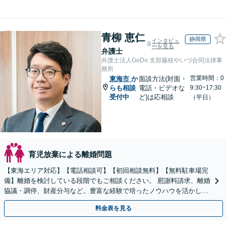
青柳 恵仁
静岡県
インタビュ
ーを見る
弁護士
弁護士法人GoDo 支部藤枝やいづ合同法律事
務所
営業時間：0
東海市
か
面談方法(対面・
らも相談
電話・ビデオな
9:30~17:30
受付中
ど)は応相談
（平日）
育児放棄による離婚問題
【東海エリア対応】【電話相談可】【初回相談無料】【無料駐車場完
備】離婚を検討している段階でもご相談ください。 慰謝料請求、離婚
協議・調停、財産分与など。豊富な経験で培ったノウハウを活かし、
相談者さまにとって最善の解決を目指します
料金表を見る