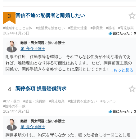
ても良いかと思われます。 まず、私としては、ご自身で対応されるな
ら、今後方法も含めて裁判所で話し合いたいと相手方に伝え、面会交
流調停を行われることをお勧めします。 他方、弁護士を就けることも
3
音信不通の配偶者と離婚したい
考えられるなら(ご心労を考えるとその方が良いかもしれません)、早め
にご相談を行かれる方が良いかもしれません(法テラスを利用されると
#離婚すること自体
#生活費を渡さない
#悪意の遺棄
#養育費
#親権
#育児放棄
費用は相当抑えられるかと思います)。 損害賠償、間接強制について
2024年1月25日
役にたった
9
は、それほど容易に認められるものではありませんが、調停条項の内
離婚・男女問題に強い弁護士
容によりますので(従前の調停段階で具体的な面会の方法まで特定され
泉 亮介
弁護士
ていれば間接強制が認められる可能性も高いです)、早めにご相談され
附票の住所、住民票等を確認し、それでもなお住所が不明な場合であ
ることをお勧めします。 ご自身にとって納得できる方向で進められる
れば、離婚理由となり得る可能性はあります。 ただ、調停前置主義の
ことをお祈りしております。
関係で、調停手続きを省略することは原則としてできません。また、
調停では公示送達の手続きは利用できないため、調停を経た上で訴訟
を考える必要があるでしょう。 ご自身で対応が難しければ弁護士を立
てた方が良いかと思われます。 調停においては、相手と直接会うとい
4
調停条項 損害賠償請求
うことは基本的にないため、代理人とご本人と裁判所で話をしていく
形となります。
#DV・暴力
#借金・浪費癖
#育児放棄
#生活費を渡さない
#モラハラ
#性格の不一致
2024年4月24日
役にたった
3
離婚・男女問題に強い弁護士
泉 亮介
弁護士
調停条項の中に、約束を守らなかった、破った場合には一回ごとに違