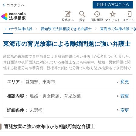
弁護士の方はこちら
ココナラへ
投稿する
探す
閲覧履歴
マイリスト
ログイン
ココナラ法律相談
愛知県で法律相談できる弁護士
東海市で法律相談で
東海市の育児放棄による離婚問題に強い弁護士
愛知県の東海市で育児放棄による離婚問題に強い弁護士が1名見つかりました。
休日面談や夜間面談に対応している弁護士なども掲載中。離婚・男女問題に関
係する財産分与や養育費、親権等の細かな分野での絞り込み検索もでき便利で
す。特にいろは法律事務所の林 佳宏弁護士のプロフィール情報や弁護士費用、
強みなどが注目されています。『東海市で土日や夜間に発生した育児放棄によ
エリア
愛知県、東海市
変更
る離婚問題のトラブルを今すぐに弁護士に相談したい』『育児放棄による離婚
問題のトラブル解決の実績豊富な近くの弁護士を検索したい』『初回相談無料
相談内容
離婚・男女問題、育児放棄
変更
で育児放棄による離婚問題を法律相談できる東海市内の弁護士に相談予約した
い』などでお困りの相談者さんにおすすめです。
詳細条件
未選択
変更
育児放棄に強い東海市から相談可能な弁護士