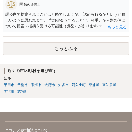
匿名A
弁護士
調停内で提案されることは可能でしょうが、 認められるかというと難
しいように思われます。 当該提案をすることで、相手方から別の件に
ついて提案・指摘を受ける可能性（誘発）がありますので、提案する
かどうかはよくご検討なさってください。
もっとみる
近くの市区町村を選び直す
知多
半田市
常滑市
東海市
大府市
知多市
阿久比町
東浦町
南知多町
美浜町
武豊町
ココナラ法律相談について