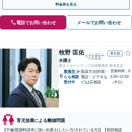
倫相談は初回0円】【全国対応】
料金表を見る
電話でお問い合わせ
メールでお問い合わせ
牧野 匡佑
東京都
インタビュ
ーを見る
弁護士
東京スタートアップ法律事務所 新宿支店
営業時間：0
東海市
か
面談方法(対面・
らも相談
電話・ビデオな
6:30~22:00
受付中
ど)は応相談
（平日）
育児放棄による離婚問題
【不倫/慰謝料請求に強い弁護士(したい方/されている方)】【初回相談