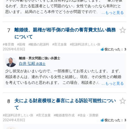
＞子の年齢も小さいですし女性有利なのは理解してます。 「暴力を振
るわず、主たる監護者として問題のない」女性であったなら有利だと
思います。 結局のところ本件でどうかが問題ですので、面談相談に行
き、対応を検討してみましょう。 ＞やはり、男なら弁護士さんに助け
てもらった方がよいのでしょうか？ 費用が許すなら依頼した方が個人
的にはいいと思いますが、 依頼するかどうか含め、面談相談で話を聞
7
離婚後、親権が相手側の場合の養育費支払い義務
いてみた方がいいと思います。 なぜ面談相談をお勧めしているかと言
について
いますと、面談の方がネット相談（数行のやり取りを繰り返す）よ
#養育費
#親権
#離婚の慰謝料
#育児放棄
#慰謝料請求したい側
り、 密度が濃いというか、やりとり（事情を聞いたり、不明点を尋ね
2026年6月9日
役にたった
3
たり説明したり）がしやすいからです。
離婚・男女問題に強い弁護士
白井 弘昭
弁護士
少し状況があいまいなので、一部推察してお答えいたします。 まず、
相談者さんは、連れ子のいる女性と結婚し、現在、その女性との離婚
を考えているものと思われます。 この場合、相談者さんが、その連れ
子と養子縁組をしているかどうかで状況が変わります。 養子縁組をし
ていない場合は、婚姻とともに親権を取得することはありませんの
で、本来的には、婚姻期間中も連れ子の扶養義務はありませんし、離
8
夫による財産横領と暴言による訴訟可能性につい
婚したならなおさら無関係となりますので、養育費を支払う義務は生
て
じません。 一方、婚姻と同時に連れ子を養子縁組（普通養子縁組）し
#慰謝料請求したい側
#育児放棄
#離婚書類作成
#借金・浪費癖
た場合、離婚をしても、養親子関係は当然には終了しませんので、親
2024年4月8日
役にたった
3
権の問題が生じえますし、養育費の支払い義務も発生します。 ただ
し、もともと、血のつながりが無いので、相談者さんが親権を取得す