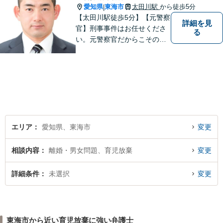
愛知県
東海市
太田川駅
から徒歩5分
|
【太田川駅徒歩5分】【元警察
詳細を見
官】刑事事件はお任せくださ
る
い。元警察官だからこその視
点で、有利な解決を目指しま
す。粘り強い交渉を行いま
す。相手側の無理難題に屈す
ることはございません。元警
察官の経験を活かした交通事
故事案対応もいたします。
エリア
愛知県、東海市
変更
相談内容
離婚・男女問題、育児放棄
変更
詳細条件
未選択
変更
東海市から近い育児放棄に強い弁護士