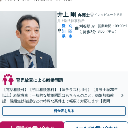
井上 剛
弁護士
インタビューを見る
井上剛法律事務所
愛
刈
刈谷駅
か
営業時間：09:00~1
知
谷
|
8:00（平日）
ら徒歩3分
県
市
育児放棄による離婚問題
【電話相談可】【初回相談無料】【法テラス利用可】【弁護士歴20年
以上】経験豊富！一般的な離婚問題はもちろんのこと、婚姻無効確
認・縁組無効確認などの特殊な案件まで幅広く対応します【夜間・休
日面談可】【完全個室】【子連れ相談可】【刈谷駅3分】
料金表を見る