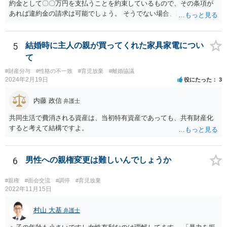
約金として〇〇万円を支払うことを約束しているもので、その条項が
あれば違約金の請求は可能でしょう。 そうでない場合、調停条項を守
らなかったことにより損害が生じたことを証明する必要があり、損害
が発生していない場合は条項違反があったとしても損害賠償請求は難
しいでしょう。
5
結婚時に主人の親が買ってくれた家具家電につい
て
#財産分与
#性格の不一致
#育児放棄
#離婚協議
2024年2月19日
役にたった
3
内藤 政信
弁護士
共同生活で費消される資産は、当初特有資産であっても、共有財産化
すると考えて結構ですよ。
6
男性への親権変更は難しいんでしょうか
#親権
#面会交流
#調停
#育児放棄
2022年11月15日
村山 大基
弁護士