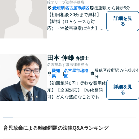
緑オリーブ法律事務所
愛知県
名古屋市緑区
徳重駅
から徒歩5分
|
【初回相談 30分まで無料】
詳細を見
【離婚（ＤＶケースも対
る
応）・性被害事案に注力】
【子連れでのご相談可】
田本 伸雄
弁護士
名古屋みずほ法律事務所
瑞穂区役所駅
から徒歩4
愛知
名古屋市瑞穂
|
県
区
分
【初回相談0円！柔軟な費用体
詳細を見
系】【全国対応】【web相談
る
可】どんな些細なことでもお
気軽にご相談ください。イン
ターネット／削除請求や開示
請求、利用規約などのトラブ
ルはお任せ！相続／感情面の
育児放棄による離婚問題の法律Q&Aランキング
納得感を重視します。