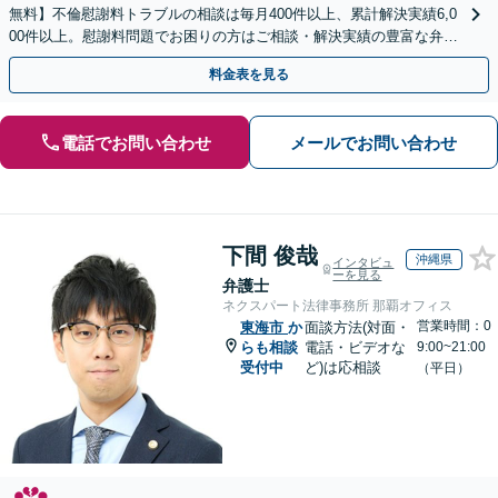
無料】不倫慰謝料トラブルの相談は毎月400件以上、累計解決実績6,0
00件以上。慰謝料問題でお困りの方はご相談・解決実績の豊富な弁護
士による無料相談をご利用ください。
料金表を見る
電話でお問い合わせ
メールでお問い合わせ
下間 俊哉
沖縄県
インタビュ
ーを見る
弁護士
ネクスパート法律事務所 那覇オフィス
営業時間：0
東海市
か
面談方法(対面・
らも相談
電話・ビデオな
9:00~21:00
受付中
ど)は応相談
（平日）