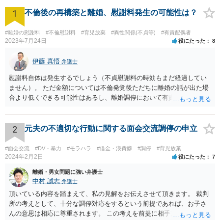
1
不倫後の再構築と離婚、慰謝料発生の可能性は？
#離婚の慰謝料
#不倫慰謝料
#育児放棄
#異性関係(不貞等)
#有責配偶者
2023年7月24日
役にたった
8
伊藤 真悟
弁護士
慰謝料自体は発生するでしょう（不貞慰謝料の時効もまだ経過してい
ません）。 ただ金額については不倫発覚後ただちに離婚の話が出た場
合より低くできる可能性はあるし、離婚調停において有責配偶者の主
張がなされて場合に離婚原因は不倫ではなく、夫の育児拒否だという
主張は考えられます。 養育費なども含めて一度弁護士に相談すること
を勧めます。
2
元夫の不適切な行動に関する面会交流調停の申立
#面会交流
#DV・暴力
#モラハラ
#借金・浪費癖
#調停
#育児放棄
2024年2月2日
役にたった
7
離婚・男女問題に強い弁護士
中村 誠志
弁護士
頂いている内容を踏まえて、私の見解をお伝えさせて頂きます。 裁判
所の考えとして、十分な調停対応をするという前提であれば、お子さ
んの意思は相応に尊重されます。 この考えを前提に相手方と対応され