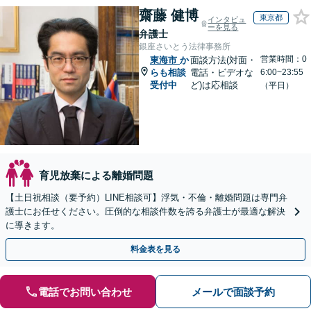
齋藤 健博
東京都
インタビュ
ーを見る
弁護士
銀座さいとう法律事務所
営業時間：0
東海市
か
面談方法(対面・
らも相談
電話・ビデオな
6:00~23:55
受付中
ど)は応相談
（平日）
育児放棄による離婚問題
【土日祝相談（要予約）LINE相談可】浮気・不倫・離婚問題は専門弁
護士にお任せください。圧倒的な相談件数を誇る弁護士が最適な解決
に導きます。
料金表を見る
電話でお問い合わせ
メールで面談予約