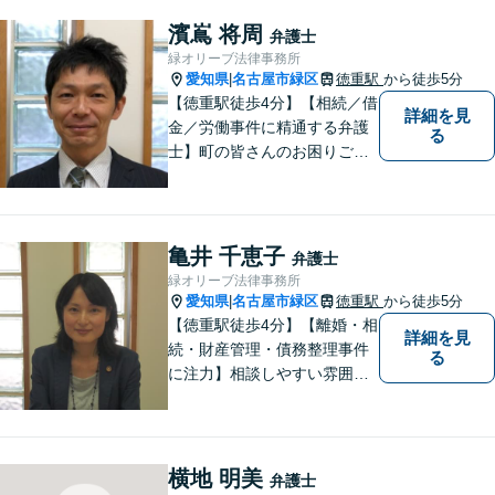
す。法律問題でお困りでした
ら、お早めにご相談くださ
濱嶌 将周
弁護士
い。【JR在来線「刈谷駅」4
緑オリーブ法律事務所
分】【駐車場あり】
愛知県
名古屋市緑区
徳重駅
から徒歩5分
|
【徳重駅徒歩4分】【相続／借
詳細を見
金／労働事件に精通する弁護
る
士】町の皆さんのお困りごと
を何でも解決するジェネラリ
スト弁護士。社会の秩序を保
つべく、環境問題やマイナン
バー等の情報問題にも意欲高
亀井 千恵子
弁護士
く取り組みます。お困りごと
緑オリーブ法律事務所
があれば。お気軽にご相談く
愛知県
名古屋市緑区
徳重駅
から徒歩5分
|
ださい。
【徳重駅徒歩4分】【離婚・相
詳細を見
続・財産管理・債務整理事件
る
に注力】相談しやすい雰囲気
を心がけております。お気軽
にご相談ください。【駐車場
有】
横地 明美
弁護士