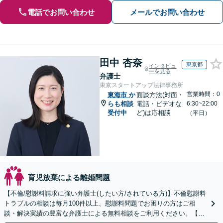
電話でお問い合わせ
メールでお問い合わせ
田中 杏奈
東京都
インタビュ
ーを見る
弁護士
東京スタートアップ法律事務所
営業時間：0
東海市
か
面談方法(対面・
らも相談
電話・ビデオな
6:30~22:00
受付中
ど)は応相談
（平日）
育児放棄による離婚問題
【不倫/慰謝料請求に強い弁護士(したい方/されている方)】不倫慰謝料
トラブルの相談は毎月100件以上、慰謝料問題でお困りの方はご相
談・解決実績の豊富な弁護士による無料相談をご利用ください。【不