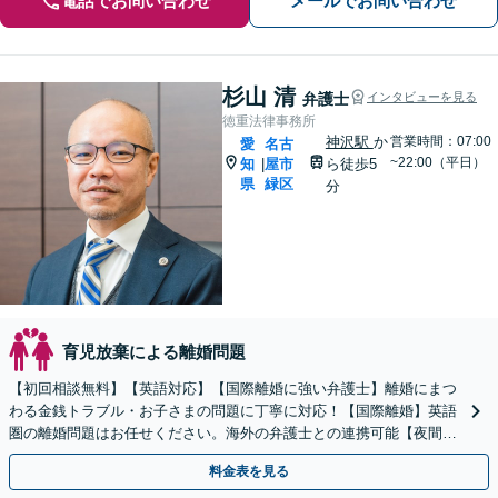
電話でお問い合わせ
メールでお問い合わせ
杉山 清
弁護士
インタビューを見る
徳重法律事務所
神沢駅
か
営業時間：07:00
愛
名古
~22:00（平日）
知
屋市
ら徒歩5
|
県
緑区
分
育児放棄による離婚問題
【初回相談無料】【英語対応】【国際離婚に強い弁護士】離婚にまつ
わる金銭トラブル・お子さまの問題に丁寧に対応！【国際離婚】英語
圏の離婚問題はお任せください。海外の弁護士との連携可能【夜間／
休日面談】【お子さま同席OK】【徳重駅／神沢駅5分】
料金表を見る