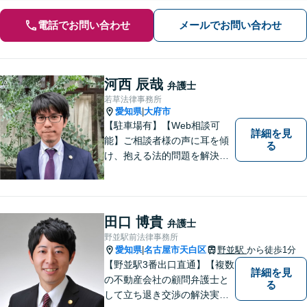
電話でお問い合わせ
メールでお問い合わせ
河西 辰哉
弁護士
若草法律事務所
愛知県
大府市
|
【駐車場有】【Web相談可
詳細を見
能】ご相談者様の声に耳を傾
る
け、抱える法的問題を解決す
るために全力を尽くします。
どんな困難も共に乗り越え
て、明るい未来へと進みまし
ょう。 地域のみなさまからの
田口 博貴
弁護士
ご相談、お待ちしておりま
野並駅前法律事務所
す。
愛知県
名古屋市天白区
野並駅
から徒歩1分
|
【野並駅3番出口直通】【複数
詳細を見
の不動産会社の顧問弁護士と
る
して立ち退き交渉の解決実績