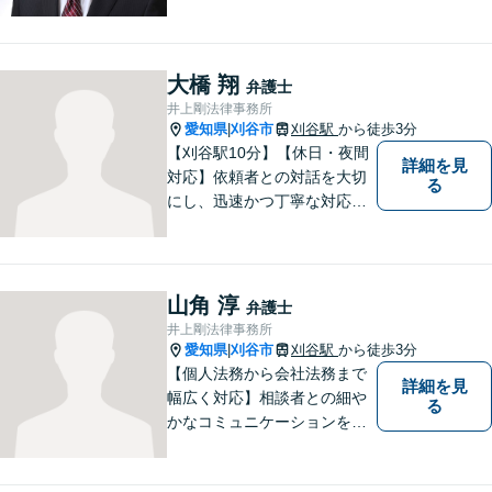
多数】立ち退き（賃借人側で
賃料不払いの場合を除く）、
相続、交通事故（人身事故の
被害者側に限る）、離婚、企
大橋 翔
弁護士
業及び個人事業主の顧問に関
井上剛法律事務所
する相談は初回相談無料で
愛知県
刈谷市
刈谷駅
から徒歩3分
|
す。
【刈谷駅10分】【休日・夜間
詳細を見
対応】依頼者との対話を大切
る
にし、迅速かつ丁寧な対応を
行っています。交通事故／不
動産／建築紛争／借金問題／
労働問題など幅広いリーガル
サービスを提供。【駐車場完
山角 淳
弁護士
備】
井上剛法律事務所
愛知県
刈谷市
刈谷駅
から徒歩3分
|
【個人法務から会社法務まで
詳細を見
幅広く対応】相談者との細や
る
かなコミュニケーションを大
切にし、親切・丁寧で分かり
やすい説明を心がけておりま