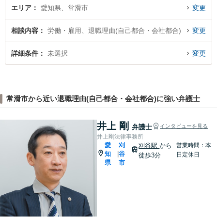
エリア
愛知県、常滑市
変更
相談内容
労働・雇用、退職理由(自己都合・会社都合)
変更
詳細条件
未選択
変更
常滑市から近い退職理由(自己都合・会社都合)に強い弁護士
井上 剛
弁護士
インタビューを見る
井上剛法律事務所
愛
刈
刈谷駅
から
営業時間：本
知
谷
|
日定休日
徒歩3分
県
市