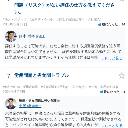
問題（リスク）がない辞任の仕方を教えてくださ
い。
#法人・ビジネス
#経営者・会社側
#退職理由(自己都合・会社都合)
2018年2月11日
役にたった
14
鈴木 崇裕
弁護士
辞任することは可能です。ただし会社に対する損害賠償債務を追う可
能性は完全には否定できません。 辞任を制限する約定の効力について
は学説が分かれていますが，そもそも無効（辞任は可能）と考える説
と，辞任の効力自体は認め，会社に対する債務不履行責任を負わされ
る可能性があると考える説が有力です。 ただし，いずれの説をとった
場合でも，会社にとって「不利な時期」に辞任したときは，「やむを
7
労働問題と男女間トラブル
得ない事由」がない限り，会社の損害を賠償しなければならなくなり
ます。 健康上の理由は「やむを得ない事由」の典型ですが，程度によ
#婚外の妊娠
#退職勧奨
#退職理由(自己都合・会社都合)
#労働・雇用契約違反
って異なります。 子会社の代表取締役が辞任を認めてくれるのであれ
2024年3月5日
役にたった
1
ば，少なくとも法律上は，親会社（子会社にとっての株主）の承諾は
離婚・男女問題に強い弁護士
必要ありません。 なお，子会社の代表取締役には，取締役辞任の登記
土屋 峻
弁護士
をしてもらわなければなりません。 親会社が株主代表訴訟を提起する
示談金の相場は、判決に至った場合に裁判所が解雇無効の判断をする
ことは理論上可能ですが，あなたに対して追及できる責任は，あなた
可能性がどれだけのものかによってきます。 解雇無効の判断がされる
自身が会社に対して追う責任（例えば任務懈怠責任）の範囲に留まり
と、バックペイ（解雇時から紛争解決時までの賃金）が認められるの
ます。子会社の負債をあなたに負わせることはできません。 実際上問