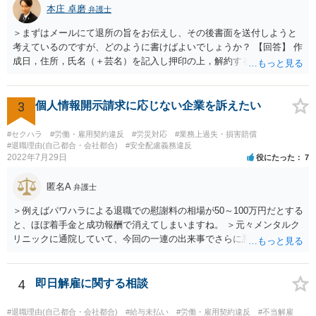
本庄 卓磨
弁護士
＞まずはメールにて退所の旨をお伝えし、その後書面を送付しようと
考えているのですが、どのように書けばよいでしょうか？ 【回答】 作
成日，住所，氏名（＋芸名）を記入し押印の上，解約する旨を伝える
内容を記載してください。 ＞私のような場合は損害賠償を請求される
ようなことはありますでしょうか？ 【回答】 特にないと思われます
が，仮に請求された場合はそれが「損害」に該当するのか検討するこ
3
個人情報開示請求に応じない企業を訴えたい
とになります。 ＞また、事務所をやめる際、「退所後しばらく芸能活
動禁止」「活動するなら名前を変える」ことを事務所側から要求され
#セクハラ
#労働・雇用契約違反
#労災対応
#業務上過失・損害賠償
たという事例を聞いたことがあります。所属する際にいただいた契約
#退職理由(自己都合・会社都合)
#安全配慮義務違反
2022年7月29日
役にたった
7
書にはそのようなことは書いていないのですが、仮にこれらを要求さ
れた場合には断ることは可能なのでしょうか？ 【回答】 契約書に記載
匿名A
がないのであれば，断ることができる可能性があります。 もし上記の
弁護士
ような要求をされた場合は，その根拠を明示してもらってください。
＞例えばパワハラによる退職での慰謝料の相場が50～100万円だとする
と、ほぼ着手金と成功報酬で消えてしまいますね。 ＞元々メンタルク
リニックに通院していて、今回の一連の出来事でさらに悪化した事実
を医師の診断書で証拠として提出しても慰謝料は変わらないですか？
万が一、慰謝料請求が認められるにしても金額としては微々たるもの
かと思いますが、依頼する弁護士に詳細を説明したうえで指示を仰い
4
即日解雇に関する相談
だ方がいいかと思います。
#退職理由(自己都合・会社都合)
#給与未払い
#労働・雇用契約違反
#不当解雇