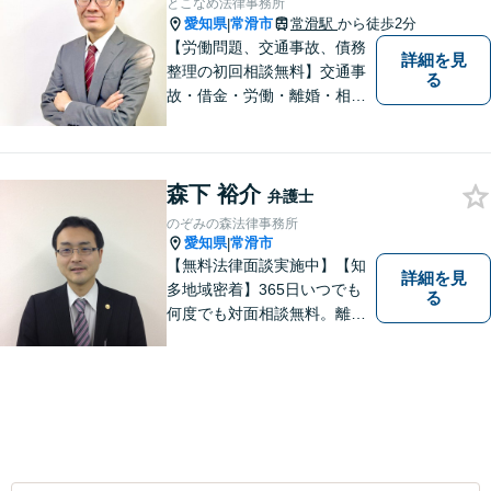
とこなめ法律事務所
愛知県
常滑市
常滑駅
から徒歩2分
|
【労働問題、交通事故、債務
詳細を見
整理の初回相談無料】交通事
る
故・借金・労働・離婚・相続
問題が得意です。愛知県常滑
市、東海市、知多市、半田
市、大府市、武豊町、阿久比
森下 裕介
町、東浦町、美浜町、南知多
弁護士
町などでお困りの方がいまし
のぞみの森法律事務所
たらすぐにご相談ください。
愛知県
常滑市
|
【無料法律面談実施中】【知
詳細を見
多地域密着】365日いつでも
る
何度でも対面相談無料。離
婚・相続・交通事故・借金問
題等、お気軽にご相談くださ
い。