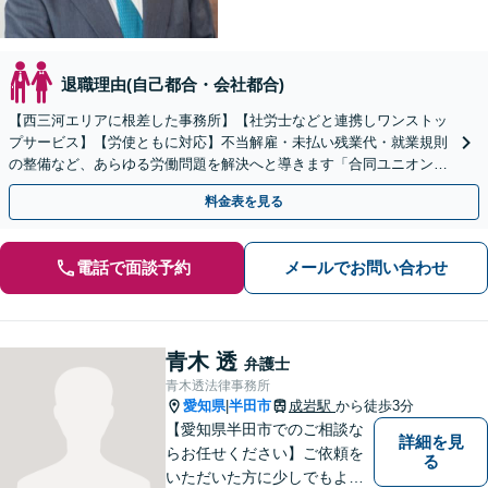
退職理由(自己都合・会社都合)
【西三河エリアに根差した事務所】【社労士などと連携しワンストッ
プサービス】【労使ともに対応】不当解雇・未払い残業代・就業規則
の整備など、あらゆる労働問題を解決へと導きます「合同ユニオン」
との交渉を代理した経験あり【休日・夜間相談あり】
料金表を見る
電話で面談予約
メールでお問い合わせ
青木 透
弁護士
青木透法律事務所
愛知県
半田市
成岩駅
から徒歩3分
|
【愛知県半田市でのご相談な
詳細を見
らお任せください】ご依頼を
る
いただいた方に少しでもよい