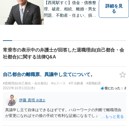
【西尾駅すぐ】借金・債務整
詳細を見
理、破産、相続、離婚・男女
る
問題、不動産・住まい、損害
賠償など、様々な問題に対応
します。地域に根差した法律
事務所。【個室対応】
常滑市の表示中の弁護士が回答した退職理由(自己都合・会
社都合)に関する法律Q&A
自己都合の離職票、異議申し立てについて。
#退職理由(自己都合・会社都合)
#セクハラ
#不当解雇
#退職勧奨
2022年10月13日(木)
役にたった
2
伊藤 真悟
弁護士
異議申し立て自体はできるはずです。ハローワークの判断で離職理由
が変更になればその後の手続で有利な証拠になるでしょう。