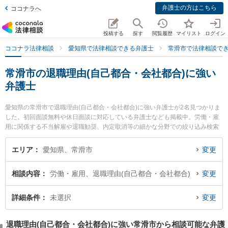
弁護士の方はこちら
ココナラへ
投稿する
探す
閲覧履歴
マイリスト
ログイン
ココナラ法律相談
愛知県で法律相談できる弁護士
常滑市で法律相談で
常滑市の退職理由(自己都合・会社都合)に強い
弁護士
愛知県の常滑市で退職理由(自己都合・会社都合)に強い弁護士が2名見つかりま
した。初回面談無料や休日面談に対応している弁護士なども掲載中。労働・雇
用に関係する不当解雇や退職勧奨、内定取消等の細かな分野での絞り込み検索
もでき便利です。特にとこなめ法律事務所の伊藤 真悟弁護士やのぞみの森法律
事務所の森下 裕介弁護士のプロフィール情報や弁護士費用、強みなどが注目さ
エリア
愛知県、常滑市
変更
れています。『常滑市で土日や夜間に発生した退職理由(自己都合・会社都合)の
トラブルを今すぐに弁護士に相談したい』『退職理由(自己都合・会社都合)のト
相談内容
労働・雇用、退職理由(自己都合・会社都合)
変更
ラブル解決の実績豊富な近くの弁護士を検索したい』『初回相談無料で退職理
由(自己都合・会社都合)を法律相談できる常滑市内の弁護士に相談予約したい』
などでお困りの相談者さんにおすすめです。
詳細条件
未選択
変更
退職理由(自己都合・会社都合)に強い常滑市から相談可能な弁護