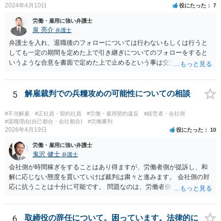
2024年4月10日
役にたった
7
労働・雇用に強い弁護士
泉 亮介
弁護士
弁護士を入れ、退職後のフォローについては行わないもしくは行うと
しても一定の期間を定めた上で引き継ぎについてのフォローをすると
いうような合意を書面で定めた上で止めるという事は交渉次第で可能
でしょう。 また、弁護士を立てた場合は相手からの連絡の窓口を全て
弁護士とすることができるため、会社からの連絡を止めることもでき
るかと思われます。 精神的に会社側と対応するのが苦痛であるという
5
解雇裁判での兵糧攻めの可能性についての相談
場合には、弁護士を立てた上で退職についての条件面の交渉を行われ
ても良いでしょう。
#不当解雇
#正社員・契約社員
#労働・雇用契約違反
#経営者・会社側
#退職理由(自己都合・会社都合)
#労働審判
2026年4月19日
役にたった
10
労働・雇用に強い弁護士
鬼沢 健士
弁護士
会社側が時間稼ぎをすることはあり得ますが、労働者側が提訴し、和
解に応じない態度を貫いていけば裁判は粛々と進みます。 会社側の対
応に抗うことは十分に可能です。 問題なのは、労働者側が「争わな
い」「諦める」態度をとることです。
6
取締役の辞任について。困っています。法律的に