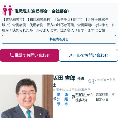
退職理由(自己都合・会社都合)
【電話相談可】【初回相談無料】【法テラス利用可】【弁護士歴20年
以上】労働者側・使用者側、双方の対応が可能。労働問題には法律で
細かく決められたルールがあります。泣き寝入りせず、まずはご相談
を！【夜間・休日面談可】【完全個室】【刈谷駅3分】
料金表を見る
電話でお問い合わせ
メールでお問い合わせ
坂田 吉郎
弁護
インタビューを見
る
士
弁護士法人坂田法律事務所
愛
西
西尾駅
から
営業時間：本
知
尾
|
日定休日
徒歩3分
県
市