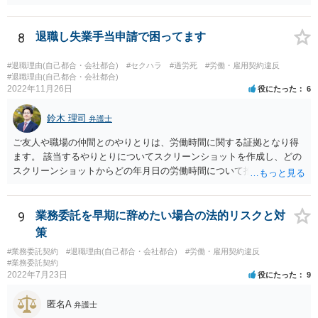
で、解雇無効の判断をする可能性が高ければバックペイ＋解決金が基
題となるのは，親会社からの圧力により，子会社の代表取締役があな
準となります。解決金の基準は、半年から１年程度の賃金相当額くら
たの辞任に応じてくれない場合ですね。 子会社の代表取締役が全く動
いだと思います。 この件は、弁護士に具体的な内容について、ご相談
8
退職し失業手当申請で困ってます
いてくれないと，辞任の登記をするためには，最終的には訴訟を提起
された方がよい事案だと考えます。
する必要が生じます。
#退職理由(自己都合・会社都合)
#セクハラ
#過労死
#労働・雇用契約違反
#退職理由(自己都合・会社都合)
2022年11月26日
役にたった
6
鈴木 理司
弁護士
ご友人や職場の仲間とのやりとりは、労働時間に関する証拠となり得
ます。 該当するやりとりについてスクリーンショットを作成し、どの
スクリーンショットからどの年月日の労働時間について推定できるか
報告書にまとめ、ハローワークに提出しましょう。
9
業務委託を早期に辞めたい場合の法的リスクと対
策
#業務委託契約
#退職理由(自己都合・会社都合)
#労働・雇用契約違反
#業務委託契約
2022年7月23日
役にたった
9
匿名A
弁護士