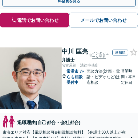
料金表を見る
電話でお問い合わせ
メールでお問い合わせ
中川 匡亮
愛知県
インタビュ
ーを見る
弁護士
名古屋第一法律事務所
営業時
常滑市
か
面談方法(対面・電
らも相談
話・ビデオなど)は
間：本日
受付中
応相談
定休日
退職理由(自己都合・会社都合)
東海エリア対応【電話相談可&初回相談無料】【弁護士30人以上が在