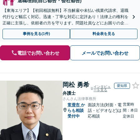
退職理由(自己都合・会社都合)
【東海エリア】【初回相談無料】不当解雇や未払い残業代請求、退職
代行など幅広く対応。迅速・丁寧な対応に定評あり！法律上の権利を
正確に主張し、依頼者の方を守ります。問題社員などにお困りの企業
さまもぜひご相談ください【電話相談可】【法テラス可】
事例を見る(1件)
料金表を見る
電話でお問い合わせ
メールでお問い合わせ
岡松 勇希
愛知県
インタビュ
ーを見る
弁護士
さんさん法律事務所
営業時
常滑市
か
面談方法(対面・電
らも相談
話・ビデオなど)は
間：本日
受付中
応相談
定休日