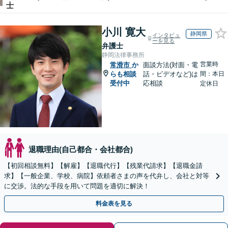
士
小川 寛大
静岡県
インタビュ
ーを見る
弁護士
静岡法律事務所
営業時
常滑市
か
面談方法(対面・電
らも相談
話・ビデオなど)は
間：本日
受付中
応相談
定休日
退職理由(自己都合・会社都合)
【初回相談無料】【解雇】【退職代行】【残業代請求】【退職金請
求】【一般企業、学校、病院】依頼者さまの声を代弁し、会社と対等
に交渉。法的な手段を用いて問題を適切に解決！
料金表を見る