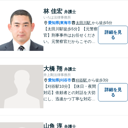
小企業診断士の資格を持つ弁
護士が、事業経営を強力サポ
林 佳宏
弁護士
ートいたします！【ネット予
いろは法律事務所
約可】【駐車場あり】【見積
愛知県
東海市
太田川駅
から徒歩5分
|
無料】
【太田川駅徒歩5分】【元警察
詳細を見
官】刑事事件はお任せくださ
る
い。元警察官だからこその視
点で、有利な解決を目指しま
す。粘り強い交渉を行いま
す。相手側の無理難題に屈す
ることはございません。元警
大橋 翔
弁護士
察官の経験を活かした交通事
井上剛法律事務所
故事案対応もいたします。
愛知県
刈谷市
刈谷駅
から徒歩3分
|
【刈谷駅10分】【休日・夜間
詳細を見
対応】依頼者との対話を大切
る
にし、迅速かつ丁寧な対応を
行っています。交通事故／不
動産／建築紛争／借金問題／
労働問題など幅広いリーガル
サービスを提供。【駐車場完
山角 淳
弁護士