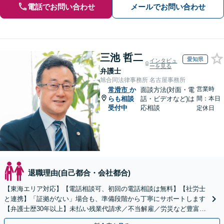
電話でお問い合わせ
メールでお問い合わせ
三池 哲二
愛知県
インタビュ
ーを見る
弁護士
旭合同法律事務所 名古屋事務所
営業時
常滑市
か
面談方法(対面・電
らも相談
話・ビデオなど)は
間：本日
受付中
応相談
定休日
退職理由(自己都合・会社都合)
【東海エリア対応】【電話相談可、初回の電話相談は無料】【社労士
と連携】「証拠がない」場合も、準備段階から丁寧にサポートします
【弁護士歴30年以上】未払い残業代請求／不当解雇／労災など豊富な
実績あり！労使双方の対応可能です【夜間休日対応】