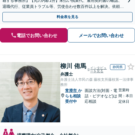
籍する事務所】【丸の内駅1分】未払い残業代、雇用契約書の確認、
退職代行、従業員トラブル等、労使合わせ数百件以上を解決。依頼者
様の強い味方になります。残業代セミナー講師の経験多数
料金表を見る
電話でお問い合わせ
メールでお問い合わせ
柳川 侑馬
静岡県
インタビュ
ーを見る
弁護士
弁護士法人市民の森 藤枝支所藤枝第一法律事
務所
営業時
常滑市
か
面談方法(対面・電
らも相談
話・ビデオなど)は
間：本日
受付中
応相談
定休日