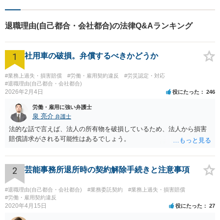
退職理由(自己都合・会社都合)の法律Q&Aランキング
1
社用車の破損。弁償するべきかどうか
#業務上過失・損害賠償
#労働・雇用契約違反
#労災認定・対応
#退職理由(自己都合・会社都合)
2026年2月4日
役にたった
246
労働・雇用に強い弁護士
泉 亮介
弁護士
法的な話で言えば、法人の所有物を破損しているため、法人から損害
賠償請求がされる可能性はあるでしょう。
2
芸能事務所退所時の契約解除手続きと注意事項
#退職理由(自己都合・会社都合)
#業務委託契約
#業務上過失・損害賠償
#労働・雇用契約違反
2020年4月15日
役にたった
27