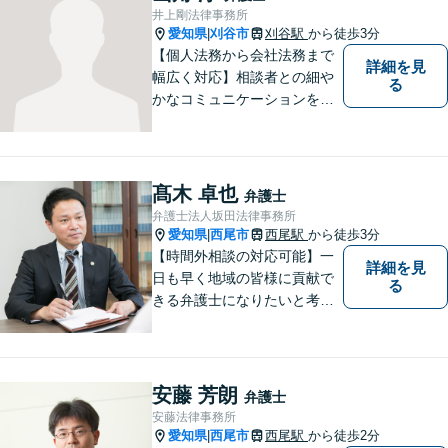
備】
井上剛法律事務所
愛知県
刈谷市
刈谷駅
から徒歩3分
|
【個人法務から会社法務まで
詳細を見
幅広く対応】相談者との細や
る
かなコミュニケーションを大
切にし、親切・丁寧で分かり
やすい説明を心がけておりま
す。法律問題でお困りでした
ら、お早めにご相談くださ
髙木 卓也
弁護士
い。【JR在来線「刈谷駅」4
弁護士法人坂田法律事務所
分】【駐車場あり】
愛知県
西尾市
西尾駅
から徒歩3分
|
【時間外相談の対応可能】一
詳細を見
日も早く地域の皆様に貢献で
る
きる弁護士になりたいと考え
ておりますので宜しくお願い
いたします。【名鉄西尾駅か
ら徒歩3分】お気軽にご相談く
ださい
安藤 芳朗
弁護士
安藤法律事務所
愛知県
西尾市
西尾駅
から徒歩2分
|