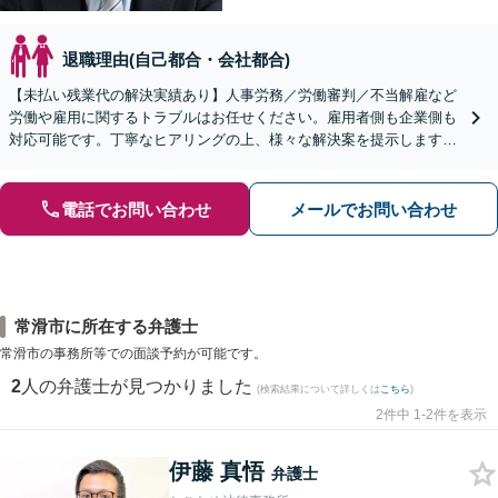
退職理由(自己都合・会社都合)
【未払い残業代の解決実績あり】人事労務／労働審判／不当解雇など
労働や雇用に関するトラブルはお任せください。雇用者側も企業側も
対応可能です。丁寧なヒアリングの上、様々な解決案を提示します
【ビデオ面談OK】【御器所駅／桜山駅徒歩14分】
電話でお問い合わせ
メールでお問い合わせ
常滑市に所在する弁護士
常滑市の事務所等での面談予約が可能です。
2
人の弁護士が見つかりました
(検索結果について詳しくは
こちら
)
2件中 1-2件を表示
伊藤 真悟
弁護士