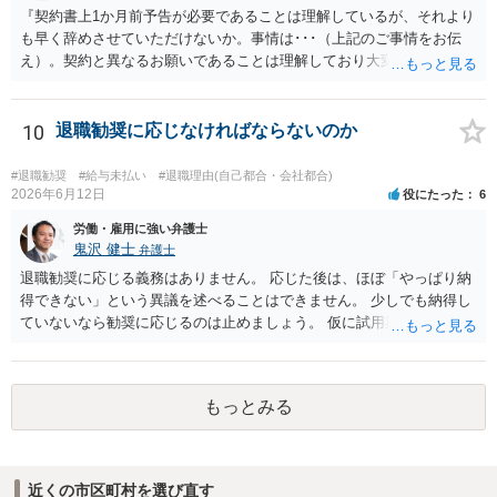
『契約書上1か月前予告が必要であることは理解しているが、それより
も早く辞めさせていただけないか。事情は･･･（上記のご事情をお伝
え）。契約と異なるお願いであることは理解しており大変申し訳ない
が、ご理解いただけると有り難い。』とお伝えされることでいかがで
しょうか。 先方は事業の一環として業務委託をしていますので、契約
書の内容をベースに話をしてくるものと思います。 ですので、契約の
10
退職勧奨に応じなければならないのか
規定を理解していることを示した上で、それでもなお事情があるため
真摯にお願いしたい、とお伝えした方が、多少は話が進みやすいかと
#退職勧奨
#給与未払い
#退職理由(自己都合・会社都合)
思います。
2026年6月12日
役にたった
6
労働・雇用に強い弁護士
鬼沢 健士
弁護士
退職勧奨に応じる義務はありません。 応じた後は、ほぼ「やっぱり納
得できない」という異議を述べることはできません。 少しでも納得し
ていないなら勧奨に応じるのは止めましょう。 仮に試用期間満了時に
本採用拒否とされれば、それを争うことは考えられます。
もっとみる
近くの市区町村を選び直す