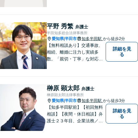
結果をもたらせるよう努力し
ていきたいと考えています。
平野 秀繁
弁護士
半田知多総合法律事務所
愛知県
半田市
知多半田駅
から徒歩2分
|
【無料相談あり】交通事故、
詳細を見
相続、離婚に注力し実績多
る
数。「親切・丁寧」な対応
で、事務所が一丸となり全力
サポートします。【平日夜間
対応】【完全個室相談】
榊原 顕太郎
弁護士
榊原顕太郎法律事務所
愛知県
半田市
知多半田駅
から徒歩3分
|
【知多半田駅前】【初回無料
詳細を見
相談】【夜間・休日相談】弁
る
護士２３年目、企業法務／交
通事故／借金問題／離婚など
幅広いお困りごとを解決！中