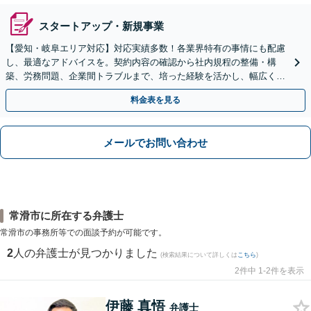
スタートアップ・新規事業
【愛知・岐阜エリア対応】対応実績多数！各業界特有の事情にも配慮
し、最適なアドバイスを。契約内容の確認から社内規程の整備・構
築、労務問題、企業間トラブルまで、培った経験を活かし、幅広く対
応いたします【オンライン面談OK（顧問締結後）】
料金表を見る
メールでお問い合わせ
常滑市に所在する弁護士
常滑市の事務所等での面談予約が可能です。
2
人の弁護士が見つかりました
(検索結果について詳しくは
こちら
)
2件中 1-2件を表示
伊藤 真悟
弁護士