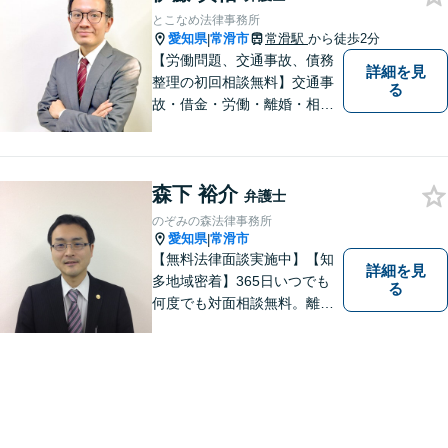
とこなめ法律事務所
愛知県
常滑市
常滑駅
から徒歩2分
|
【労働問題、交通事故、債務
詳細を見
整理の初回相談無料】交通事
る
故・借金・労働・離婚・相続
問題が得意です。愛知県常滑
市、東海市、知多市、半田
市、大府市、武豊町、阿久比
森下 裕介
町、東浦町、美浜町、南知多
弁護士
町などでお困りの方がいまし
のぞみの森法律事務所
たらすぐにご相談ください。
愛知県
常滑市
|
【無料法律面談実施中】【知
詳細を見
多地域密着】365日いつでも
る
何度でも対面相談無料。離
婚・相続・交通事故・借金問
題等、お気軽にご相談くださ
い。