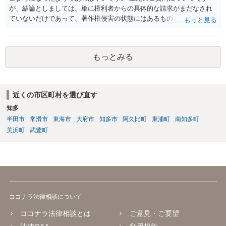
が、結論としましては、単に権利者からの具体的な請求がまだなされ
ていないだけであって、著作権侵害の状態にはあるものと思慮いたし
ます。 例えば、大手のECサイトの規約を見ますと、各投稿者によるコ
ンテンツの投稿については、適法か否かも含め、投稿者で自己責任で
行うものとし、サイトとしては責任を持たない旨の規定がなされてい
もっとみる
ることがあります。 利用者も多いため、サイトとして投稿画像等のチ
ェックは行えないことから、自己責任で判断して行動するように求め
た規定と思慮いたします。 この結果、画像投稿の時点では、サイトに
おいて事前チェックがなされるわけではないため、著作権侵害となる
近くの市区町村を選び直す
ような画像もそのまま投稿されてしまい、結果として、権利者から削
知多
除や損害賠償等の請求がなされるまで、事実上、その投稿状態が残っ
たままになっているものと思われます。 こうした無断転載の件数は多
半田市
常滑市
東海市
大府市
知多市
阿久比町
東浦町
南知多町
く、また、本人の特定にも時間や費用がかかることから、全ての無断
美浜町
武豊町
転載に対しては、権利者が対応できていないという実情があるものと
思われます。 もっとも、著作権者として承諾をしているのでない限
り、請求が現時点でないとしても、著作権侵害となることに変わりは
ありません。 そのため、著作権者が、本人の特定や具体的な請求に動
いてきた場合には、こうした無断転載をしていると、権利侵害の責任
を問われることになり、結果として、賠償等をしなければならない事
ココナラ法律相談について
態にもなります。 このように、ECサイト等における画像転載等は、適
法な状態とは必ずしも言い難く、権利者の行動次第では責任が生じか
ココナラ法律相談とは
ご意見・ご要望
ねないものですので、やはりこうした無断転載は控えた方が安全かと