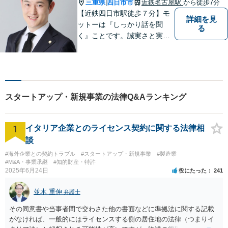
三重県
四日市市
近鉄名古屋駅
から徒歩7分
|
【近鉄四日市駅徒歩７分】モ
詳細を見
ットーは『しっかり話を聞
る
く』ことです。誠実さと実直
さを取り柄に、一つ一つの案
件に真摯に向き合います。離
婚問題／企業法務／労働問題
（使用者側）／交通事故／相
続問題など、幅広く対応。お
スタートアップ・新規事業の法律Q&Aランキング
気軽にご相談ください。
1
イタリア企業とのライセンス契約に関する法律相
談
#海外企業との契約トラブル
#スタートアップ・新規事業
#製造業
#M&A・事業承継
#知的財産・特許
2025年6月24日
役にたった
241
並木 重伸
弁護士
その同意書や当事者間で交わさた他の書面などに準拠法に関する記載
がなければ、一般的にはライセンスする側の居住地の法律（つまりイ