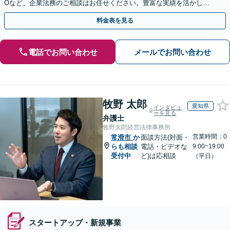
Oなど、企業法務のご相談はお任せください。豊富な実績を活かし的
確に対応を進めてまいります。
料金表を見る
電話でお問い合わせ
メールでお問い合わせ
牧野 太郎
愛知県
インタビュ
ーを見る
弁護士
牧野太郎経営法律事務所
営業時間：0
常滑市
か
面談方法(対面・
らも相談
電話・ビデオな
9:00~19:00
受付中
ど)は応相談
（平日）
スタートアップ・新規事業