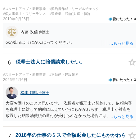
#スタートアップ・新規事業
#契約書作成・リーガルチェック
#個人事業主・フリーランス
#製造業
#知的財産・特許
2019年9月26日
役にたった
4
内藤 政信
弁護士
okが出るようにがんばってください。
6
税理士法人に賠償請求したい。
#スタートアップ・新規事業
#不動産・建設業界
2026年2月6日
役にたった
3
松本 翔馬
弁護士
大変お困りのことと思います。 依頼者が税理士と契約して、依頼内容
を税理士に対して的確に伝えていたにもかかわらず、税理士が対応を
放置した結果消費税の還付が受けられなかった場合には、賠償請求で
きる余地があります。 本件では、 ①過誤があった業務が契約範囲内で
あるか否かという問題 ②税理士本人が税務業務をしていなかったとい
う税理士職務の妥当性の問題 ③クライアントが誤って簡易課税届出書
7
2018年の仕事のミスで全額返金したにもかかわら