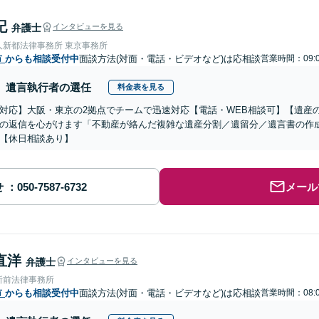
記
弁護士
インタビューを見る
人新都法律事務所 東京事務所
市
からも相談受付中
面談方法(対面・電話・ビデオなど)は応相談
営業時間：09:0
遺言執行者の選任
料金表を見る
対応】大阪・東京の2拠点でチームで迅速対応【電話・WEB相談可】【遺産
の返信を心がけます「不動産が絡んだ複雑な遺産分割／遺留分／遺言書の作
【休日相談あり】
せ
メール
直洋
弁護士
インタビューを見る
所前法律事務所
市
からも相談受付中
面談方法(対面・電話・ビデオなど)は応相談
営業時間：08:0