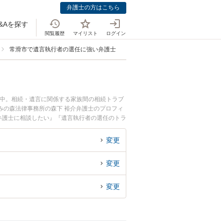
弁護士の方はこちら
&Aを探す
閲覧履歴
マイリスト
ログイン
常滑市で遺言執行者の選任に強い弁護士
載中。相続・遺言に関係する家族間の相続トラブ
みの森法律事務所の森下 裕介弁護士のプロフィ
弁護士に相談したい』『遺言執行者の選任のトラ
予約したい』などでお困りの相談者さんにおすす
変更
変更
変更