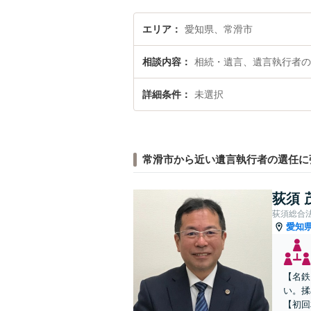
エリア
愛知県、常滑市
相談内容
相続・遺言、遺言執行者の
詳細条件
未選択
常滑市から近い遺言執行者の選任に
荻須 
荻須総合
愛知
【名鉄
い。揉
【初回