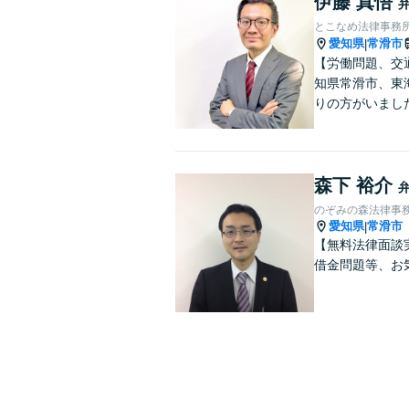
伊藤 真悟
とこなめ法律事務
愛知県
常滑市
|
【労働問題、交
知県常滑市、東
りの方がいまし
森下 裕介
のぞみの森法律事
愛知県
常滑市
|
【無料法律面談
借金問題等、お