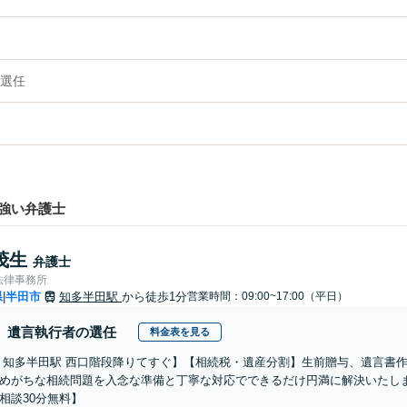
選任
強い弁護士
茂生
弁護士
法律事務所
県
半田市
知多半田駅
から徒歩1分
営業時間：09:00~17:00（平日）
|
遺言執行者の選任
料金表を見る
 知多半田駅 西口階段降りてすぐ】【相続税・遺産分割】生前贈与、遺言書
めがちな相続問題を入念な準備と丁寧な対応でできるだけ円満に解決いたし
相談30分無料】