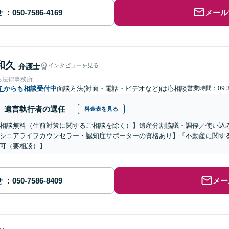
せ
メール
和久
弁護士
インタビューを見る
ち法律事務所
市
からも相談受付中
面談方法(対面・電話・ビデオなど)は応相談
営業時間：09:3
遺言執行者の選任
料金表を見る
相談無料（生前対策に関するご相談を除く）】遺産分割協議・調停／使い込
シニアライフカウンセラー・認知症サポーターの資格あり】「不動産に関す
可（要相談）】
せ
メー