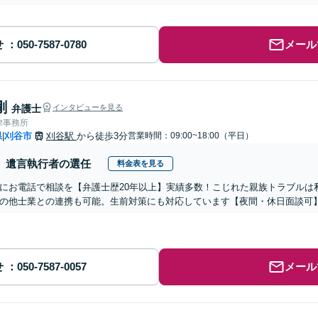
せ
メール
剛
弁護士
インタビューを見る
律事務所
県
刈谷市
刈谷駅
から徒歩3分
営業時間：09:00~18:00（平日）
|
遺言執行者の選任
料金表を見る
にお電話で相談を【弁護士歴20年以上】実績多数！こじれた親族トラブルは
の他士業との連携も可能。生前対策にも対応しています【夜間・休日面談可
せ
メール