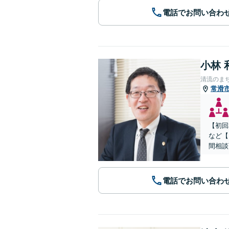
電話でお問い合わ
小林 
清流のま
常滑
【初回
など【
間相談
電話でお問い合わ