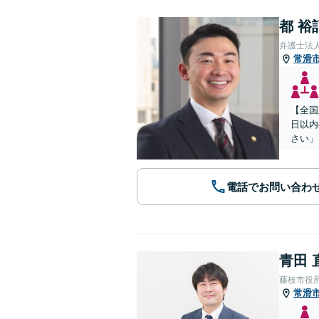
都 裕
弁護士法
常滑
【全国
日以内
さい」
電話でお問い合わ
青田 
藤枝市役
常滑