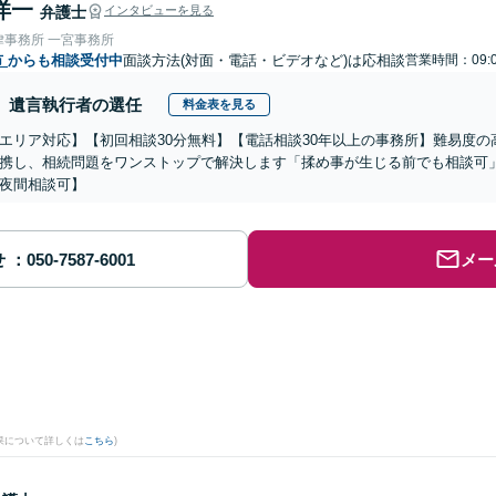
洋一
弁護士
インタビューを見る
律事務所 一宮事務所
市
からも相談受付中
面談方法(対面・電話・ビデオなど)は応相談
営業時間：09:0
遺言執行者の選任
料金表を見る
エリア対応】【初回相談30分無料】【電話相談30年以上の事務所】難易度
携し、相続問題をワンストップで解決します「揉め事が生じる前でも相談可
夜間相談可】
せ
メー
果について詳しくは
こちら
)