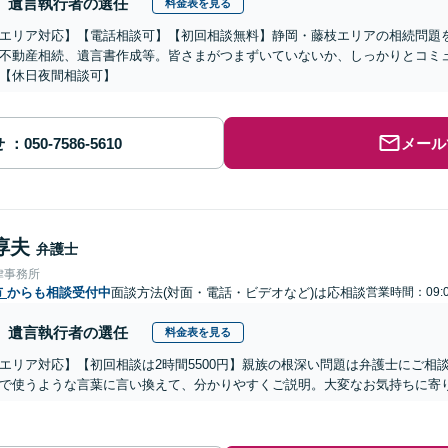
遺言執行者の選任
料金表を見る
エリア対応】【電話相談可】【初回相談無料】静岡・藤枝エリアの相続問題
不動産相続、遺言書作成等。皆さまがつまずいていないか、しっかりとコミ
【休日夜間相談可】
せ
メール
淳夫
弁護士
律事務所
市
からも相談受付中
面談方法(対面・電話・ビデオなど)は応相談
営業時間：09:0
遺言執行者の選任
料金表を見る
エリア対応】【初回相談は2時間5500円】親族の根深い問題は弁護士にご相
で使うような言葉に言い換えて、分かりやすくご説明。大変なお気持ちに寄