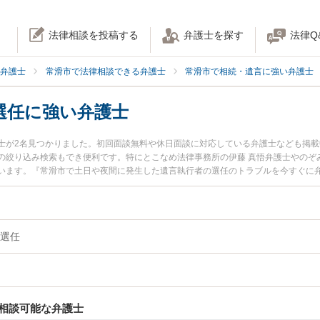
法律相談を投稿する
弁護士を探す
法律Q
弁護士
常滑市で法律相談できる弁護士
常滑市で相続・遺言に強い弁護士
選任に強い弁護士
士が2名見つかりました。初回面談無料や休日面談に対応している弁護士なども掲
の絞り込み検索もでき便利です。特にとこなめ法律事務所の伊藤 真悟弁護士やのぞ
います。『常滑市で土日や夜間に発生した遺言執行者の選任のトラブルを今すぐに
い』『初回相談無料で遺言執行者の選任を法律相談できる常滑市内の弁護士に相談
選任
相談可能な弁護士