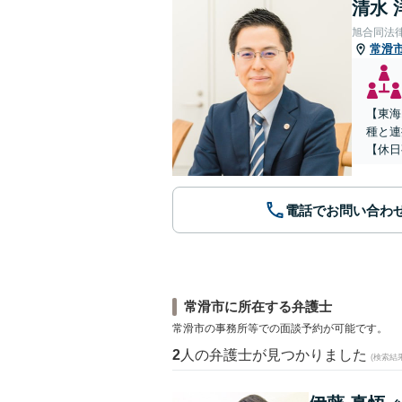
清水 
旭合同法
常滑
【東海
種と連
【休日
電話でお問い合わ
常滑市に所在する弁護士
常滑市の事務所等での面談予約が可能です。
2
人の弁護士が見つかりました
(検索結