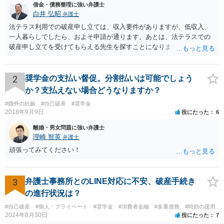
借金・債務整理に強い弁護士
白井 弘昭
弁護士
法テラス利用での破産申し立ては、収入要件がありますが、低収入、
一人暮らしでしたら、およそ申請が通ります。あとは、法テラスでの
破産申し立てを受けてもらえる先生を探すことになります。 また、法
テラスでは、申立て費用だけでなく、２０万円までは管財費用も立て
替えてくれます。申立資料がそろっていれば、速やかに申立てが可能
だと思いますので、収入要件を検討の上、法テラスで破産申し立て可
2
奨学金の支払い督促。分割払いは可能でしょう
能な弁護士を探してみてください。
か？支払えない場合どうなりますか？
#婚外の妊娠
#自己破産
#奨学金
2018年9月9日
役にたった
6
離婚・男女問題に強い弁護士
理崎 智英
弁護士
頑張ってみてください！
3
弁護士事務所とのLINE対応に不安、破産手続き
の進行状況は？
#自己破産
#個人・プライベート
#奨学金
#消費者金融
#多重債務
#時効の援用
2024年8月30日
役にたった
7