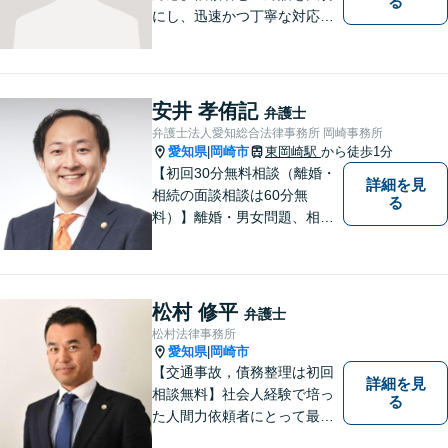
る
にし、迅速かつ丁寧な対応を
行っています。交通事故／不
動産／建築紛争／借金問題／
労働問題など幅広いリーガル
サービスを提供。【駐車場完
安井 孝侑記
弁護士
備】
弁護士法人愛知総合法律事務所 岡崎事務所
愛知県
岡崎市
東岡崎駅
から徒歩1分
|
【初回30分無料相談（離婚・
詳細を見
相続の面談相談は60分無
る
料）】離婚・男女問題、相
続、労働、顧問契約など幅広
く対応しています。【名鉄東
岡崎駅徒歩1分 提携駐車場あ
り。】【土日対応（要予
松村 修平
弁護士
約）】
松村法律事務所
愛知県
岡崎市
|
【交通事故，債務整理は初回
詳細を見
相談無料】社会人経験で培っ
る
た人間力依頼者にとって最大
の満足を。電通に７年勤めて