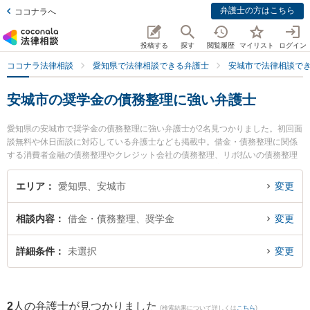
弁護士の方はこちら
ココナラへ
投稿する
探す
閲覧履歴
マイリスト
ログイン
ココナラ法律相談
愛知県で法律相談できる弁護士
安城市で法律相談で
安城市の奨学金の債務整理に強い弁護士
愛知県の安城市で奨学金の債務整理に強い弁護士が2名見つかりました。初回面
談無料や休日面談に対応している弁護士なども掲載中。借金・債務整理に関係
する消費者金融の債務整理やクレジット会社の債務整理、リボ払いの債務整理
等の細かな分野での絞り込み検索もでき便利です。特に安城カトレア法律事務
所の猪瀬 秀美弁護士や財前法律事務所の財前 かのこ弁護士のプロフィール情報
エリア
愛知県、安城市
変更
や弁護士費用、強みなどが注目されています。『安城市で土日や夜間に発生し
た奨学金の債務整理のトラブルを今すぐに弁護士に相談したい』『奨学金の債
相談内容
借金・債務整理、奨学金
変更
務整理のトラブル解決の実績豊富な近くの弁護士を検索したい』『初回相談無
料で奨学金の債務整理を法律相談できる安城市内の弁護士に相談予約したい』
などでお困りの相談者さんにおすすめです。
詳細条件
未選択
変更
2
人の弁護士が見つかりました
(検索結果について詳しくは
こちら
)