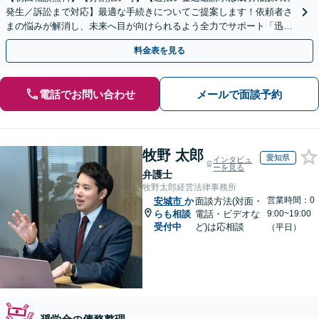
発生／訴訟まで対応】最適な手続きについてご提案します！依頼者さ
まの悩みが解消し、未来へ目が向けられるよう全力でサポート「迅速
丁寧な対応で、信頼関係を重視」【夜間相談可（要相談）】
料金表を見る
電話でお問い合わせ
メールで面談予約
牧野 太郎
愛知県
インタビュ
ーを見る
弁護士
牧野太郎経営法律事務所
営業時間：0
安城市
か
面談方法(対面・
らも相談
電話・ビデオな
9:00~19:00
受付中
ど)は応相談
（平日）