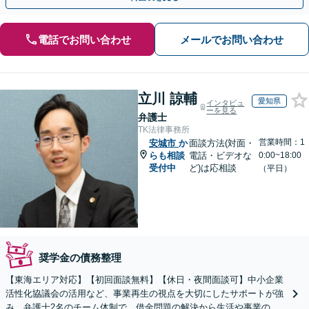
電話でお問い合わせ
メールでお問い合わせ
立川 諒輔
愛知県
インタビュ
ーを見る
弁護士
TK法律事務所
営業時間：1
安城市
か
面談方法(対面・
らも相談
電話・ビデオな
0:00~18:00
受付中
ど)は応相談
（平日）
奨学金の債務整理
【東海エリア対応】【初回面談無料】【休日・夜間面談可】中小企業
活性化協議会の活用など、事業再生の視点を大切にしたサポートが強
み。弁護士2名のチーム体制で、借金問題の解決から生活や事業の立