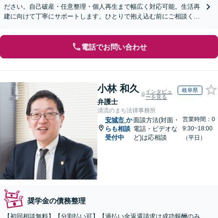
ださい。自己破産・任意整理・個人再生まで幅広く対応可能。生活再
建に向けて丁寧にサポートします。ひとりで抱え込む前にご相談くだ
さい【オンライン面談OK】【休日・夜間相談可】
電話でお問い合わせ
小林 和久
岐阜県
インタビュ
ーを見る
弁護士
清流のまち法律事務所
営業時間：0
安城市
か
面談方法(対面・
らも相談
電話・ビデオな
9:30~18:00
受付中
ど)は応相談
（平日）
奨学金の債務整理
【初回相談無料】【分割払い可】【過払い金返還請求は成功報酬のみ