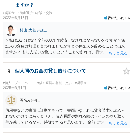
ますか？
#奨学金
#借金返済の相談・交渉
2022年6月15日
役にたった
5
村山 大基
弁護士
＞私は1/2ではなく全額800万円返済しなければならないのですか？保
証人の変更は無理と言われましたが何とか保証人を辞めることは出来
ますか？ もし支払いが難しいということであれば、奨学金について相
談者さんも自己破産する、ということは考えられます。 今後が不安で
あれば、今のうちから弁護士に相談に行き、今後の対応についてアド
バイスを受けた方が、 不安が軽減されるかもしれません。
8
個人間のお金の貸し借りについて
#個人・プライベート
#借金返済の相談・交渉
#奨学金
2025年8月1日
役にたった
2
匿名A
弁護士
借用書などの書面は証拠であって、書面がなければ貸金請求が認めら
れないわけではありません。振込履歴や別れる際のラインのやり取り
等が残っているなら、勝訴できると思います。 金額については、相手
方から「150万円については免除された（150万円のみ支払義務があ