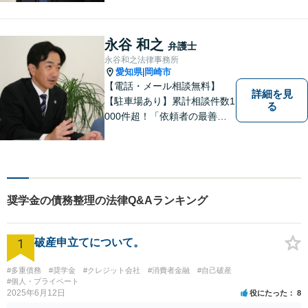
いた経験を活かして顧客満足
を追求する弁護士です。
永谷 和之
弁護士
永谷和之法律事務所
愛知県
岡崎市
|
【電話・メール相談無料】
詳細を見
【駐車場あり】累計相談件数1
る
000件超！「依頼者の最善の
利益を追求する」がモットー
です。依頼者様目線で、ベス
トな解決を考え抜きます。お
気軽にご相談ください！【完
全個室対応】
奨学金の債務整理の法律Q&Aランキング
1
破産申立てについて。
#多重債務
#奨学金
#クレジット会社
#消費者金融
#自己破産
#個人・プライベート
2025年6月12日
役にたった
8