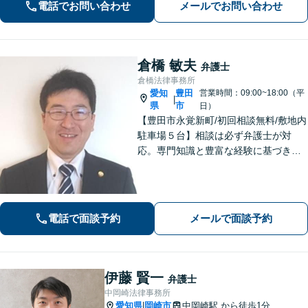
電話でお問い合わせ
メールでお問い合わせ
と道筋を明示。
倉橋 敏夫
弁護士
倉橋法律事務所
愛知
豊田
営業時間：09:00~18:00（平
|
県
市
日）
【豊田市永覚新町/初回相談無料/敷地内
駐車場５台】相談は必ず弁護士が対
応。専門知識と豊富な経験に基づき、
質の高い弁護を提供します。当事務所
は、仕事の質を第一に考えますので、
ご依頼の際は、相応の費用が必要とな
ります。明確な基準を説明します。
電話で面談予約
メールで面談予約
伊藤 賢一
弁護士
中岡崎法律事務所
愛知県
岡崎市
中岡崎駅
から徒歩1分
|