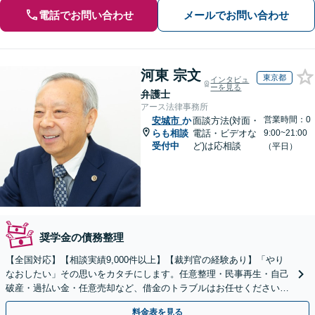
電話でお問い合わせ
メールでお問い合わせ
河東 宗文
東京都
インタビュ
ーを見る
弁護士
アース法律事務所
営業時間：0
安城市
か
面談方法(対面・
らも相談
電話・ビデオな
9:00~21:00
受付中
ど)は応相談
（平日）
奨学金の債務整理
【全国対応】【相談実績9,000件以上】【裁判官の経験あり】「やり
なおしたい」その思いをカタチにします。任意整理・民事再生・自己
破産・過払い金・任意売却など、借金のトラブルはお任せください。
【初回相談無料】【全国対応可能】
料金表を見る