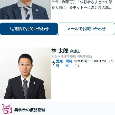
テラス利用可】「依頼者さまとの対話
を大切に」をモットーに満足度の高い
リーガルサービスの提供を目指します
【弁護士歴20年以上】企業法務／相続
／労働問題／離婚／交通事故など幅広
電話でお問い合わせ
メールでお問い合わせ
く対応【夜間・休日面談可】【刈谷駅3
分】
林 太郎
弁護士
旭合同法律事務所 岡崎事務所
愛知
岡崎
営業時間：09:00~17:00（平
|
県
市
日）
奨学金の債務整理