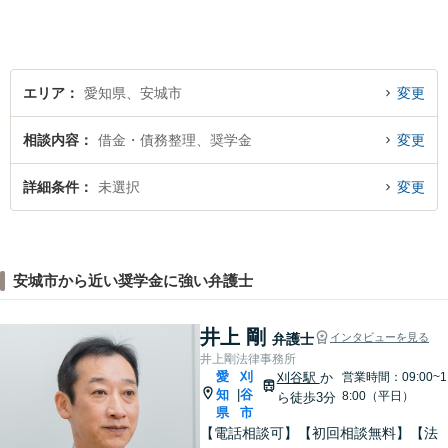
ています。 暮らしのトラブ
ル、まずはご相談ください。
エリア
愛知県、安城市
変更
相談内容
借金・債務整理、奨学金
変更
詳細条件
未選択
変更
安城市から近い奨学金に強い弁護士
井上 剛
弁護士
インタビューを見る
井上剛法律事務所
愛
刈
刈谷駅
か
営業時間：09:00~1
知
谷
|
8:00（平日）
ら徒歩3分
県
市
【電話相談可】【初回相談無料】【法