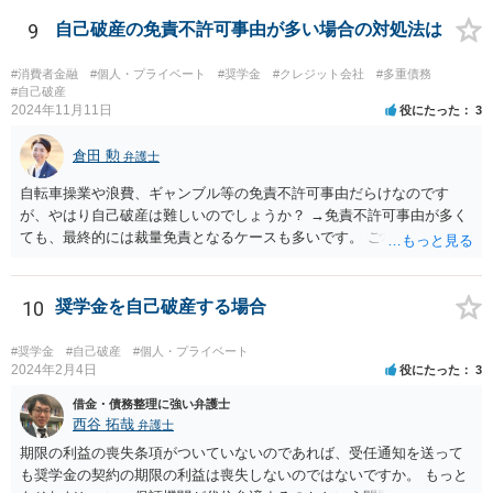
る）」と反論されてラインのやり取りを証拠で提出されると、300万円
の請求が認められない可能性はあると思います。
9
自己破産の免責不許可事由が多い場合の対処法は
#消費者金融
#個人・プライベート
#奨学金
#クレジット会社
#多重債務
#自己破産
2024年11月11日
役にたった
3
倉田 勲
弁護士
自転車操業や浪費、ギャンブル等の免責不許可事由だらけなのです
が、やはり自己破産は難しいのでしょうか？ →免責不許可事由が多く
ても、最終的には裁量免責となるケースも多いです。 ご相談内容を拝
見する限りこの場での一般的な相談で解決する話ではありませんの
で、お近くの法律事務所などでご相談ください。
10
奨学金を自己破産する場合
#奨学金
#自己破産
#個人・プライベート
2024年2月4日
役にたった
3
借金・債務整理に強い弁護士
西谷 拓哉
弁護士
期限の利益の喪失条項がついていないのであれば、受任通知を送って
も奨学金の契約の期限の利益は喪失しないのではないですか。 もっと