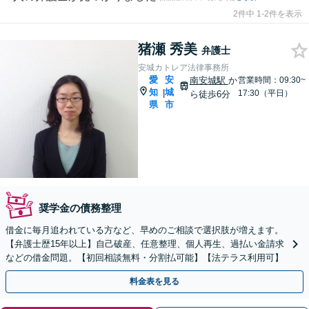
2件中 1-2件を表示
猪瀬 秀美
弁護士
安城カトレア法律事務所
愛
安
南安城駅
か
営業時間：09:30~
知
城
|
17:30（平日）
ら徒歩6分
県
市
奨学金の債務整理
借金に毎月追われている方など、早めのご相談で選択肢が増えます。
【弁護士歴15年以上】自己破産、任意整理、個人再生、過払い金請求
などの借金問題。【初回相談無料・分割払可能】【法テラス利用可】
料金表を見る