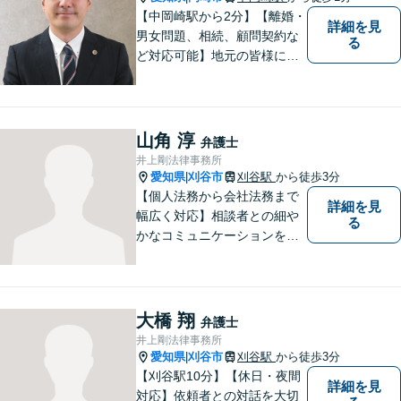
【中岡崎駅から2分】【離婚・
詳細を見
男女問題、相続、顧問契約な
る
ど対応可能】地元の皆様にご
安心いただけるリーガルサポ
ートに尽力します。【駐車場
あり】
山角 淳
弁護士
井上剛法律事務所
愛知県
刈谷市
刈谷駅
から徒歩3分
|
【個人法務から会社法務まで
詳細を見
幅広く対応】相談者との細や
る
かなコミュニケーションを大
切にし、親切・丁寧で分かり
やすい説明を心がけておりま
す。法律問題でお困りでした
ら、お早めにご相談くださ
大橋 翔
弁護士
い。【JR在来線「刈谷駅」4
井上剛法律事務所
分】【駐車場あり】
愛知県
刈谷市
刈谷駅
から徒歩3分
|
【刈谷駅10分】【休日・夜間
詳細を見
対応】依頼者との対話を大切