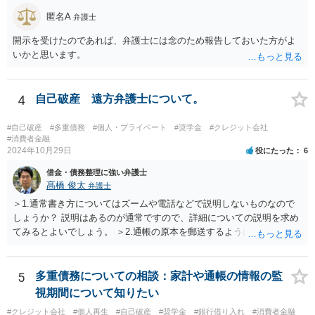
匿名A
弁護士
開示を受けたのであれば、弁護士には念のため報告しておいた方がよ
いかと思います。
4
自己破産 遠方弁護士について。
#自己破産
#多重債務
#個人・プライベート
#奨学金
#クレジット会社
#消費者金融
2024年10月29日
役にたった
6
借金・債務整理に強い弁護士
髙橋 俊太
弁護士
＞1.通常書き方についてはズームや電話などで説明しないものなので
しょうか？ 説明はあるのが通常ですので、詳細についての説明を求め
てみるとよいでしょう。 ＞2.通帳の原本を郵送するように言われてい
ます。 申立てに必要な期間がいつからいつまでかを尋ね、（貴方のほ
うで手間はかかりますが）その部分のPDFあるいはコピーを提出すれ
ばよいでしょう。 ＞3.土地あり。親父名義のまま。遺産分割未完了 と
5
多重債務についての相談：家計や通帳の情報の監
りあえずは、法務局で全部事項証明書を取得して、PDFあるいはコピ
視期間について知りたい
ーを提出すればよいでしょう。
#クレジット会社
#個人再生
#自己破産
#奨学金
#銀行借り入れ
#消費者金融