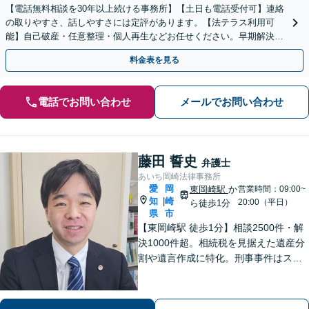
【電話無料相談を30年以上続ける事務所】【土日も電話受付可】連絡
の取りやすさ、話しやすさには定評があります。【法テラス利用可
能】自己破産・任意整理・個人再生などお任せください。早期解決を
めざします。法人の破産問題も対応可
料金表を見る
電話でお問い合わせ
メールでお問い合わせ
藤田 誓史
弁護士
あいち岡崎法律事務所
愛
岡
東岡崎駅
か
営業時間：09:00~
知
崎
|
20:00（平日）
ら徒歩1分
県
市
【東岡崎駅 徒歩1分】相談2500件・解
決1000件超。相続税を見据えた遺産分
割や遺言作成に特化。刑事事件はスピ
ード重視で早期釈放・不起訴へ。交通
事故は裁判基準で増額。「複雑な問題
に、シンプルな解決を」。初回で費用