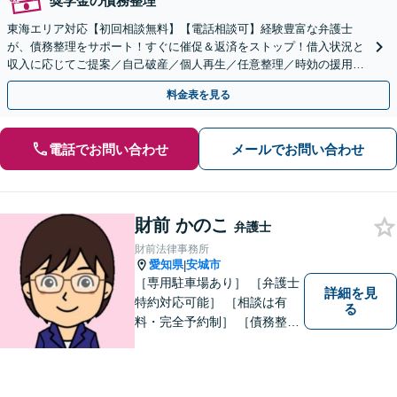
奨学金の債務整理
東海エリア対応【初回相談無料】【電話相談可】経験豊富な弁護士
が、債務整理をサポート！すぐに催促＆返済をストップ！借入状況と
収入に応じてご提案／自己破産／個人再生／任意整理／時効の援用に
関するご相談も可能【完全個室】【メール予約可】
料金表を見る
電話でお問い合わせ
メールでお問い合わせ
財前 かのこ
弁護士
財前法律事務所
愛知県
安城市
|
［専用駐車場あり］ ［弁護士
詳細を見
特約対応可能］ ［相談は有
る
料・完全予約制］ ［債務整理
のご相談のみ初回無料］ かか
りつけ医のような信頼でき頼
りになる街の法律家を目指し