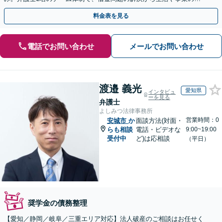
て直しまで丁寧に寄り添います。【法人・個人】
料金表を見る
電話でお問い合わせ
メールでお問い合わせ
渡邉 義光
愛知県
インタビュ
ーを見る
弁護士
よしみつ法律事務所
営業時間：0
安城市
か
面談方法(対面・
らも相談
電話・ビデオな
9:00~19:00
受付中
ど)は応相談
（平日）
奨学金の債務整理
【愛知／静岡／岐阜／三重エリア対応】法人破産のご相談はお任せく