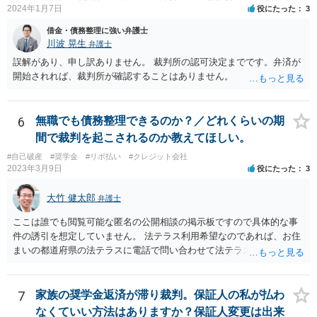
2024年1月7日
役にたった
3
借金・債務整理に強い弁護士
川波 晃生
弁護士
誤解があり、申し訳ありません。 裁判所の認可決定までです。弁済が
開始されれば、裁判所が確認することはありません。
6
無職でも債務整理できるのか？／どれくらいの期
間で裁判を起こされるのか教えてほしい。
#自己破産
#奨学金
#リボ払い
#クレジット会社
2023年3月9日
役にたった
3
大竹 健太郎
弁護士
ここは誰でも閲覧可能な匿名の公開相談の掲示板ですので具体的な事
件の誘引を想定していません。 法テラス利用希望なのであれば、お住
まいの都道府県の法テラスに電話で問い合わせて法テラス直轄の法律
相談を予約されるのがいいと思います。 法テラス直轄の法律相談会は
法テラスと契約している弁護士しか担当しません。
7
家族の奨学金返済が滞り裁判。保証人の私が払わ
なくていい方法はありますか？保証人変更は出来