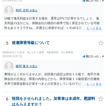
2025年8月27日
役にたった
4
和田 史郎
弁護士
14級で逸失利益を計算する場合、通常は5%で計算するでしょう。 逸
失利益のほかにも、保険会社の独自の基準で低く算定されている可能
性もありそうですね。 弁護士に依頼すれば、いわゆる裁判基準程度の
増額が期待できると思います。
5
後遺障害等級について
#保険会社との交渉
#むち打ち被害
#後遺障害
#人身事故
2020年10月7日
役にたった
4
藤岡 隆夫
弁護士
事情がよく分かりませんが、自賠責の認定は併合１０級で、相手方保
険会社の主張は、障害の内容などから、障害等級１３級程度の労働喪
失率で損害金額を計算すべきとの主張をしているのではないでしょう
か。 こちらの弁護士の責任ではなく、相手保険会社の姿勢が原因です
ので、弁護士を交代しても状況は変わらないでしょう。今の弁護士と
十分に打ち合わせをすることが重要だと思います。
6
怪我をさせられました。加害者は未成年。慰謝料
はもらえますか？