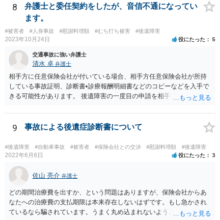
8
弁護士と委任契約をしたが、音信不通になってい
ます。
#被害者
#人身事故
#慰謝料増額
#むち打ち被害
#後遺障害
2023年10月24日
役にたった
5
交通事故に強い弁護士
清水 卓
弁護士
相手方に任意保険会社が付いている場合、相手方任意保険会社が所持
している事故証明、診断書•診療報酬明細書などのコピーなどを入手で
きる可能性があります。 後遺障害の一度目の申請を相手方任意保険会
社を通じて行なっている場合（事前認定）、後遺障害診断書や認定結
果と認定理由書も相手方任意保険会社から入手できる可能性がありま
す。 これらが難しくても、通院していた病院のカルテを取り付けるこ
9
事故による後遺症診断書について
と等で代替が可能な場合もあります。 事故からどの程度期間が経過し
ているがが定かではありませんが、昨年４月から既に１年半年程度経
#後遺障害
#自動車事故
#被害者
#保険会社との交渉
#慰謝料増額
#後遺障害
過しており、時効なども意識しながら対応をしておきたいところで
2022年6月6日
役にたった
3
す。 待っていても事態が打開しない可能性もあるため、依頼の対応が
可能な弁護士に個別に問い合わせ、上記の方法等を参考に進め方を相
佐山 亮介
弁護士
談してみるのが望ましいかもしれません。
どの期間治療費を出すか、という問題はありますが、保険会社からあ
なたへの治療費の支払期限は本来存在しないはずです。もし急かされ
ているなら騙されています。うまく丸め込まれないようご注意下さ