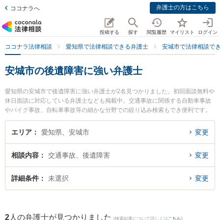
弁護士の方はこちら
ココナラへ
投稿する
探す
閲覧履歴
マイリスト
ログイン
ココナラ法律相談
愛知県で法律相談できる弁護士
安城市で法律相談で
安城市の後遺障害に強い弁護士
愛知県の安城市で後遺障害に強い弁護士が2名見つかりました。初回面談無料や
休日面談に対応している弁護士なども掲載中。交通事故に関係する自動車事故
やバイク事故、自転車事故等の細かな分野での絞り込み検索もでき便利です。
特に安城カトレア法律事務所の猪瀬 秀美弁護士や財前法律事務所の財前 かのこ
弁護士のプロフィール情報や弁護士費用、強みなどが注目されています。『安
エリア
愛知県、安城市
変更
城市で土日や夜間に発生した後遺障害のトラブルを今すぐに弁護士に相談した
い』『後遺障害のトラブル解決の実績豊富な近くの弁護士を検索したい』『初
相談内容
交通事故、後遺障害
変更
回相談無料で後遺障害を法律相談できる安城市内の弁護士に相談予約したい』
などでお困りの相談者さんにおすすめです。
詳細条件
未選択
変更
2
人の弁護士が見つかりました
(検索結果について詳しくは
こちら
)