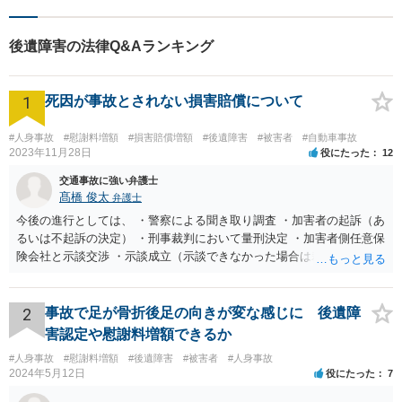
【交通事故】相談実績多数！
保険会社とのやりとりや交渉
後遺障害の法律Q&Aランキング
はお任せください
1
死因が事故とされない損害賠償について
#人身事故
#慰謝料増額
#損害賠償増額
#後遺障害
#被害者
#自動車事故
2023年11月28日
役にたった
12
交通事故に強い弁護士
髙橋 俊太
弁護士
今後の進行としては、 ・警察による聞き取り調査 ・加害者の起訴（あ
るいは不起訴の決定） ・刑事裁判において量刑決定 ・加害者側任意保
険会社と示談交渉 ・示談成立（示談できなかった場合は裁判） となり
ます。なお、警察では、お母様の生前のご様子やご遺族の被害感情、
加害者に対する処罰感情など尋ねられるはずですので、率直にお答え
になるとよいと思います。
2
事故で足が骨折後足の向きが変な感じに 後遺障
害認定や慰謝料増額できるか
#人身事故
#慰謝料増額
#後遺障害
#被害者
#人身事故
2024年5月12日
役にたった
7