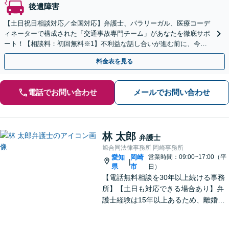
後遺障害
【土日祝日相談対応／全国対応】弁護士、パラリーガル、医療コーデ
ィネーターで構成された「交通事故専門チーム」があなたを徹底サポ
ート！【相談料：初回無料※1】不利益な話し合いが進む前に、今す
ぐ相談！
料金表を見る
電話でお問い合わせ
メールでお問い合わせ
林 太郎
弁護士
旭合同法律事務所 岡崎事務所
愛知
岡崎
営業時間：09:00~17:00（平
|
県
市
日）
【電話無料相談を30年以上続ける事務
所】【土日も対応できる場合あり】弁
護士経験は15年以上あるため、離婚・
男女トラブル、相続問題、借金問題な
ど幅広く対応できます！交渉や調停も