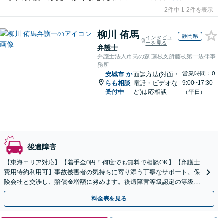
2件中 1-2件を表示
柳川 侑馬
静岡県
インタビュ
ーを見る
弁護士
弁護士法人市民の森 藤枝支所藤枝第一法律事
務所
営業時間：0
安城市
か
面談方法(対面・
らも相談
電話・ビデオな
9:00~17:30
受付中
ど)は応相談
（平日）
後遺障害
【東海エリア対応】【着手金0円！何度でも無料で相談OK】【弁護士
費用特約利用可】事故被害者の気持ちに寄り添う丁寧なサポート。保
険会社と交渉し、賠償金増額に努めます。後遺障害等級認定の等級ア
ップ実績も多数。事故直後の方もまずはご相談ください。
料金表を見る