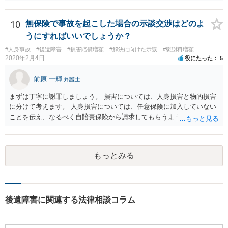
い。 診療内科の費用を払ってもらえるかどうかは絶対の保証はありま
せんが、受診したならば提出すべきです。
10
無保険で事故を起こした場合の示談交渉はどのよ
うにすればいいでしょうか？
#人身事故
#後遺障害
#損害賠償増額
#解決に向けた示談
#慰謝料増額
2020年2月4日
役にたった
5
前原 一輝
弁護士
まずは丁寧に謝罪しましょう。 損害については、人身損害と物的損害
に分けて考えます。 人身損害については、任意保険に加入していない
ことを伝え、なるべく自賠責保険から請求してもらうようお願いして
ください。 また、治療については、健康保険を使ってもらうようにお
願いしてください。 物的損害については、請求の根拠を精査する必要
があり、写真や見積書を送ってもらい、請求金額が正当化をちゃんと
もっとみる
チェックする必要があります。 相談者様の資力がどれだけあるのかは
分かりませんが、資力に応じた対応をして行くほかありません。 訴訟
にならないようにするには、被害者の納得するような金額を提示する
しかありません。ご相談者様の誠意が伝わっているかや、 被害者のキ
ャラクターの問題もあるので、どうすればよいのかという正解はあり
後遺障害に関連する法律相談コラム
ません。どのように対応しても、訴訟に持っていく人もいます。 一人
で交渉をすることは相当大変だと思うので、弁護士に面談のうえ、場