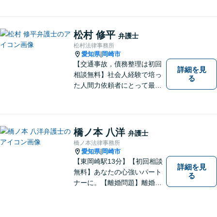
く対応しています。【名鉄東
岡崎駅徒歩1分 提携駐車場あ
り。】【土日対応（要予
松村 修平
弁護士
約）】
松村法律事務所
愛知県
岡崎市
|
【交通事故，債務整理は初回
詳細を見
相談無料】社会人経験で培っ
る
た人間力依頼者にとって最大
の満足を。電通に７年勤めて
いた経験を活かして顧客満足
を追求する弁護士です。
橋ノ本 八洋
弁護士
橋ノ本法律事務所
愛知県
岡崎市
|
【東岡崎駅13分】【初回相談
詳細を見
無料】あなたの心強いパート
る
ナーに。【離婚問題】離婚協
議や調停・養育費・慰謝料・
婚姻費用など対応します。請
求する・された側の相談可