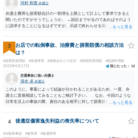
河村 和貴
弁護士
弁護士費用も損害額合計の一割増を上限として計上して要求できると
聞いたのですがそうでしょうか。 →訴訟までやるのであればそのよう
に請求することになるはずですが、示談で終わらせる場合には、そこ
は譲歩させられることが多いように思います。 LAC基準の弁護士さん
ならほとんど充足できるか多くが返ってくるイメージなので頼むのも
いいかなと思うのですが。 →LAC基準でもそうかもしれませんし、交
3
お店での転倒事故、治療費と損害賠償の相談方法
通事故事案ではより定額の費用としている法律事務所も多いように思
は？
います。費用面も含めて、弁護士さんを検討してみるとよいかもしれ
#損害賠償増額
#後遺障害
#保険会社との交渉
#損害賠償増額
#慰謝料増額
ませんね。 かなり具体的な話も多くなっているので、法律事務所に問
2023年6月17日
役にたった
12
い合わせてみるとよいと思います。
交通事故に強い弁護士
清水 卓
弁護士
このように、事案によって結論が分かれることがあるため、一度、弁
護士に直接相談してみることもご検討下さい。 なお、今回のような
日常生活上の事故の際、責任のある相手に対して損害賠償請求する際
の弁護士費用がご加入の保険から出る特約が付いている場合がありま
す（ご自宅の火災保険や自動車の任意保険等を確認してみて下さい。
加入したつもりがなくても、確認してみたら付いていたということが
4
後遺症傷害逸失利益の喪失率について
ありますので）。
#自動車事故
#被害者
#後遺障害