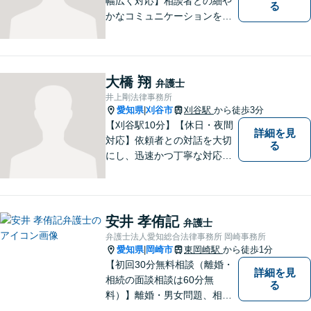
幅広く対応】相談者との細や
る
かなコミュニケーションを大
切にし、親切・丁寧で分かり
やすい説明を心がけておりま
す。法律問題でお困りでした
ら、お早めにご相談くださ
大橋 翔
弁護士
い。【JR在来線「刈谷駅」4
井上剛法律事務所
分】【駐車場あり】
愛知県
刈谷市
刈谷駅
から徒歩3分
|
【刈谷駅10分】【休日・夜間
詳細を見
対応】依頼者との対話を大切
る
にし、迅速かつ丁寧な対応を
行っています。交通事故／不
動産／建築紛争／借金問題／
労働問題など幅広いリーガル
サービスを提供。【駐車場完
安井 孝侑記
弁護士
備】
弁護士法人愛知総合法律事務所 岡崎事務所
愛知県
岡崎市
東岡崎駅
から徒歩1分
|
【初回30分無料相談（離婚・
詳細を見
相続の面談相談は60分無
る
料）】離婚・男女問題、相
続、労働、顧問契約など幅広