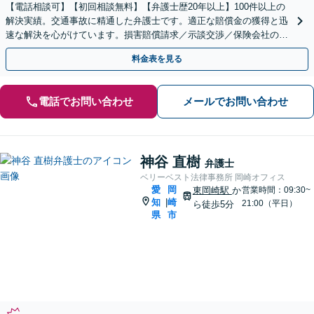
【電話相談可】【初回相談無料】【弁護士歴20年以上】100件以上の
解決実績。交通事故に精通した弁護士です。適正な賠償金の獲得と迅
速な解決を心がけています。損害賠償請求／示談交渉／保険会社の対
応などに対応【夜間・休日面談可】【刈谷駅3分】
料金表を見る
電話でお問い合わせ
メールでお問い合わせ
神谷 直樹
弁護士
ベリーベスト法律事務所 岡崎オフィス
愛
岡
東岡崎駅
か
営業時間：09:30~
知
崎
|
21:00（平日）
ら徒歩5分
県
市