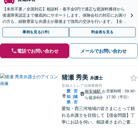
【来所不要／全国対応】相談料・着手金0円で適正な慰謝料獲得から
後遺障害認定まで徹底的にサポートします。保険会社の対応にお困り
の方も、経験豊富な弁護士が最後まで強気の交渉を行います。【全国
13拠点】お気軽にご相談ください。
事例を見る(1件)
料金表を見る
電話でお問い合わせ
メールでお問い合わせ
猪瀬 秀美
弁護士
安城カトレア法律事務所
愛
安
南安城駅
か
営業時間：09:30~
知
城
|
17:30（平日）
ら徒歩6分
県
市
愛知・西三河地域の皆さまにとって頼
れる弁護士を目指して【借金問題】丁
寧にお話を伺い、相談者さまのご要望
に沿った解決を目指します【離婚問
題】女性弁護士だから気付ける細やか