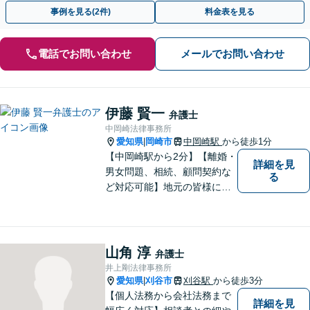
ートし、最善の解決へ導きます。
事例を見る(2件)
料金表を見る
電話でお問い合わせ
メールでお問い合わせ
伊藤 賢一
弁護士
中岡崎法律事務所
愛知県
岡崎市
中岡崎駅
から徒歩1分
|
【中岡崎駅から2分】【離婚・
詳細を見
男女問題、相続、顧問契約な
る
ど対応可能】地元の皆様にご
安心いただけるリーガルサポ
ートに尽力します。【駐車場
あり】
山角 淳
弁護士
井上剛法律事務所
愛知県
刈谷市
刈谷駅
から徒歩3分
|
【個人法務から会社法務まで
詳細を見