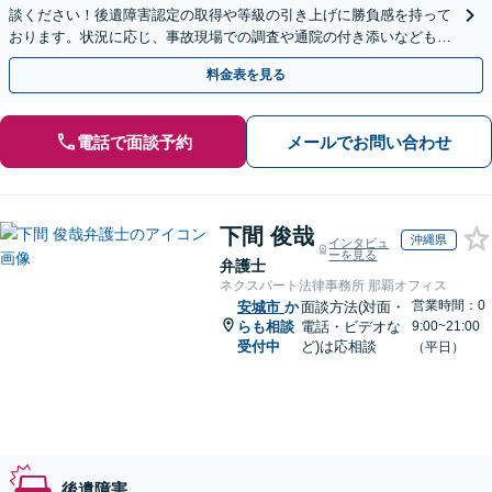
談ください！後遺障害認定の取得や等級の引き上げに勝負感を持って
おります。状況に応じ、事故現場での調査や通院の付き添いなどもサ
ポート。弁護士費用特約を利用可能【休日・夜間面談可】
料金表を見る
電話で面談予約
メールでお問い合わせ
下間 俊哉
沖縄県
インタビュ
ーを見る
弁護士
ネクスパート法律事務所 那覇オフィス
営業時間：0
安城市
か
面談方法(対面・
らも相談
電話・ビデオな
9:00~21:00
受付中
ど)は応相談
（平日）
後遺障害