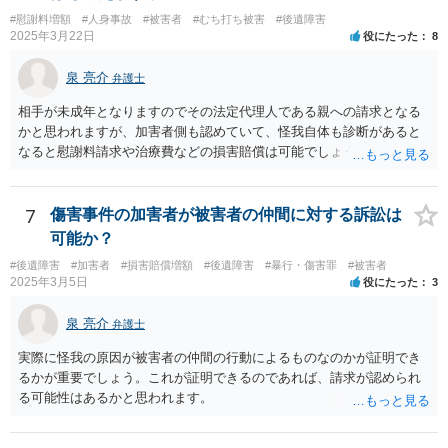
#慰謝料増額
#人身事故
#被害者
#むち打ち被害
#後遺障害
2025年3月22日
役にたった
8
泉 亮介
弁護士
相手が未成年となりますのでその法定代理人である親への請求となる
かと思われますが、加害者側も認めていて、怪我自体も診断があると
なると慰謝料請求や治療費などの損害賠償は可能でしょう。 整骨院へ
の通院は医師からの指示がない場合は治療に必要な通院と評価されな
い場合が多いです。 また、保険会社から提案される金額は低めに出さ
れることも多いため、その交渉のために弁護士を入れるということも
7
傷害事件の加害者が被害者の仲間に対する訴訟は
考えられるかと思われます。
可能か？
#後遺障害
#加害者
#損害賠償増額
#後遺障害
#暴行・傷害罪
#被害者
2025年3月5日
役にたった
3
泉 亮介
弁護士
実際に怪我の原因が被害者の仲間の行動によるものなのかが証明でき
るかが重要でしょう。これが証明できるのであれば、請求が認められ
る可能性はあるかと思われます。