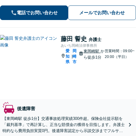
全てお任せください【弁護士21名在
籍】【駐車場２台分あり】
電話でお問い合わせ
メールでお問い合わせ
藤田 誓史
弁護士
あいち岡崎法律事務所
愛
岡
東岡崎駅
か
営業時間：09:00~
知
崎
|
20:00（平日）
ら徒歩1分
県
市
後遺障害
【東岡崎駅 徒歩1分】交通事故処理実績300件超。保険会社提示額を
「裁判基準」で再計算し、正当な賠償金の獲得を目指します。弁護士
特約なら費用負担実質0円。後遺障害認定から示談交渉までフルサポ