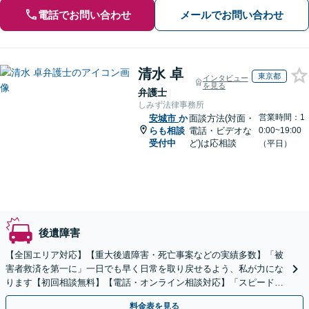
電話でお問い合わせ
メールでお問い合わせ
清水 卓
東京都
インタビュー
を見る
弁護士
しみず法律事務所
営業時間：1
安城市
か
面談方法(対面・
らも相談
電話・ビデオな
0:00~19:00
受付中
ど)は応相談
（平日）
後遺障害
【全国エリア対応】【重大後遺障害・死亡事案などの実績多数】「被
害者救済を第一に」一日でも早く日常を取り戻せるよう、私が力にな
ります【初回相談無料】【電話・オンライン相談対応】「スピード対
応・納得できる解決を」「刑事裁判のニーズにも対応」
料金表を見る