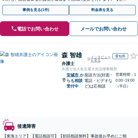
13拠点】お気軽にご相談ください。
事例を見る(1件)
料金表を見る
電話でお問い合わせ
メールでお問い合わせ
森 智雄
愛知県
インタビュー
を見る
弁護士
弁護士法人名古屋大光法律事務所
営業時間：1
安城市
か
面談方法(対面・
らも相談
電話・ビデオな
0:00~19:00
受付中
ど)は応相談
（平日）
後遺障害
【東海エリア】【電話相談可】【初回相談無料】事故後お早めにご相