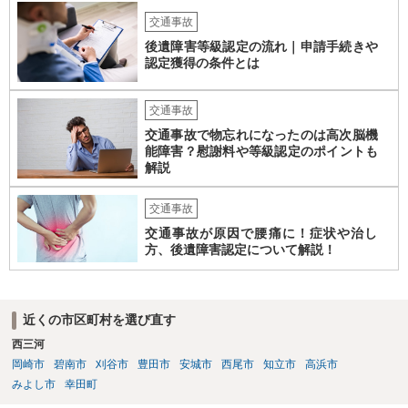
合によっては交渉を任せた方がいいかもしれません。
交通事故
後遺障害等級認定の流れ｜申請手続きや
認定獲得の条件とは
交通事故
交通事故で物忘れになったのは高次脳機
能障害？慰謝料や等級認定のポイントも
解説
交通事故
交通事故が原因で腰痛に！症状や治し
方、後遺障害認定について解説！
近くの市区町村を選び直す
西三河
岡崎市
碧南市
刈谷市
豊田市
安城市
西尾市
知立市
高浜市
みよし市
幸田町