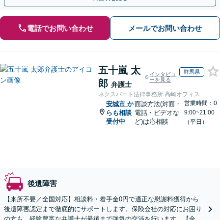
電話でお問い合わせ
メールでお問い合わせ
五十嵐 太
群馬県
インタビュ
ーを見る
郎
弁護士
ネクスパート法律事務所 高崎オフィス
営業時間：0
安城市
か
面談方法(対面・
らも相談
電話・ビデオな
9:00~21:00
受付中
ど)は応相談
（平日）
後遺障害
【来所不要／全国対応】相談料・着手金0円で適正な慰謝料獲得から
後遺障害認定まで徹底的にサポートします。保険会社の対応にお困り
の方も、経験豊富な弁護士が最後まで強気の交渉を行います。【全国