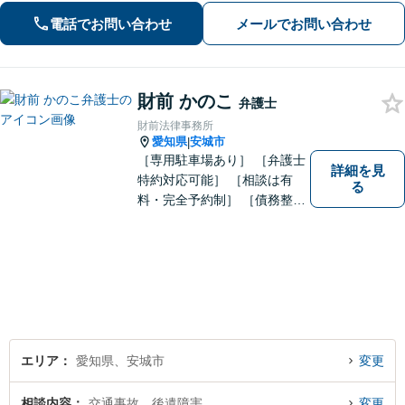
な配慮のある解決策をご提案します
電話でお問い合わせ
メールでお問い合わせ
【お子さま連れのご相談可】
財前 かのこ
弁護士
財前法律事務所
愛知県
安城市
|
［専用駐車場あり］ ［弁護士
詳細を見
特約対応可能］ ［相談は有
る
料・完全予約制］ ［債務整理
のご相談のみ初回無料］ かか
りつけ医のような信頼でき頼
りになる街の法律家を目指し
ています。 暮らしのトラブ
ル、まずはご相談ください。
エリア
愛知県、安城市
変更
相談内容
交通事故、後遺障害
変更