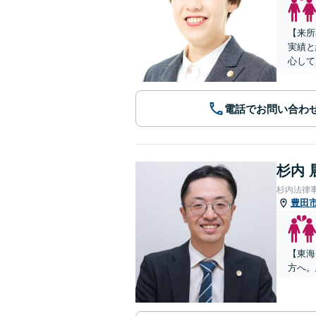
【来所
実績と
心して
電話でお問い合わ
杉内 
杉内法律
豊田
【東海
方へ。