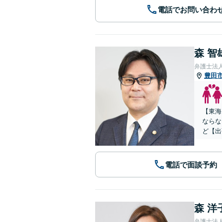
電話でお問い合わ
森 智
弁護士法
豊田
【東海
ならな
ど【出
電話で面談予約
森 洋
弁護士法