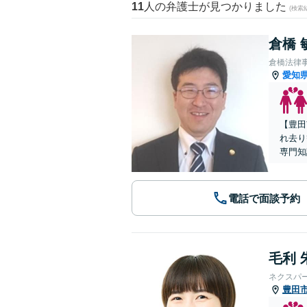
11
人の弁護士が見つかりました
(検索
倉橋 
倉橋法律
愛知
【豊田
れ去り
専門知
電話で面談予約
毛利 
ネクスパ
豊田