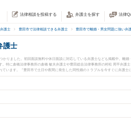
法律相談を投稿する
弁護士を探す
法律Q
弁護士
豊田市で法律相談できる弁護士
豊田市で離婚・男女問題に強い弁
弁護士
見つかりました。初回面談無料や休日面談に対応している弁護士なども掲載中。離婚
す。特に倉橋法律事務所の倉橋 敏夫弁護士や豊田総合法律事務所の村松 周平弁護士
れています。『豊田市で土日や夜間に発生した同性婚のトラブルを今すぐに弁護士
料で同性婚を法律相談できる豊田市内の弁護士に相談予約したい』などでお困りの