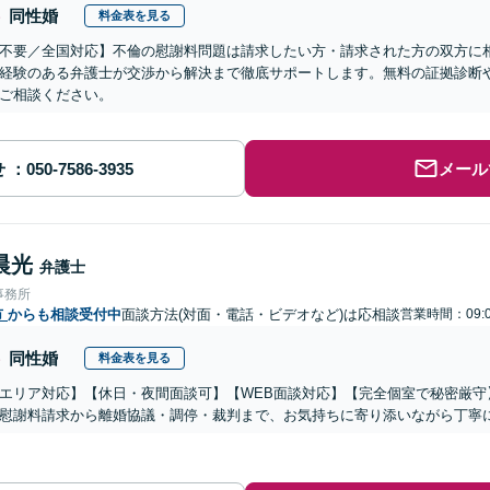
同性婚
料金表を見る
不要／全国対応】不倫の慰謝料問題は請求したい方・請求された方の双方に
経験のある弁護士が交渉から解決まで徹底サポートします。無料の証拠診断
ご相談ください。
せ
メール
晨光
弁護士
事務所
市
からも相談受付中
面談方法(対面・電話・ビデオなど)は応相談
営業時間：09:0
同性婚
料金表を見る
エリア対応】【休日・夜間面談可】【WEB面談対応】【完全個室で秘密厳守
慰謝料請求から離婚協議・調停・裁判まで、お気持ちに寄り添いながら丁寧