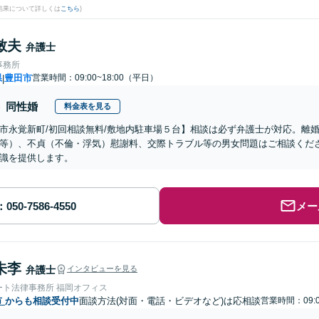
結果について詳しくは
こちら
)
敏夫
弁護士
事務所
県
豊田市
営業時間：09:00~18:00（平日）
|
同性婚
料金表を見る
市永覚新町/初回相談無料/敷地内駐車場５台】相談は必ず弁護士が対応。離
等）、不貞（不倫・浮気）慰謝料、交際トラブル等の男女問題はご相談くだ
識を提供します。
メー
朱李
弁護士
インタビューを見る
ート法律事務所 福岡オフィス
市
からも相談受付中
面談方法(対面・電話・ビデオなど)は応相談
営業時間：09:0