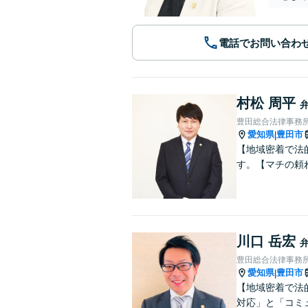
電話でお問い合わ
村松 周平
豊田総合法律事務
愛知県
豊田市
|
【地域密着で法
す。【マチの頼
川口 岳宏
豊田総合法律事務
愛知県
豊田市
|
【地域密着で法
対応」と「コミ