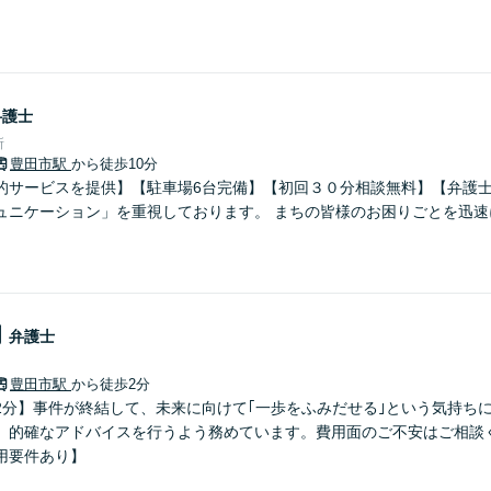
弁護士
所
豊田市駅
から徒歩10分
的サービスを提供】【駐車場6台完備】【初回３０分相談無料】【弁護士
ュニケーション」を重視しております。 まちの皆様のお困りごとを迅速
朗
弁護士
豊田市駅
から徒歩2分
2分】事件が終結して、未来に向けて｢一歩をふみだせる｣という気持ち
、的確なアドバイスを行うよう務めています。費用面のご不安はご相談
用要件あり】