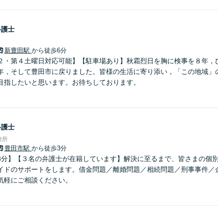
弁護士
新豊田駅
から徒歩6分
２・第４土曜日対応可能】【駐車場あり】秋霜烈日を胸に検事を８年，
年，そして豊田市に戻りました。皆様の生活に寄り添い，「この地域」
目指したいと思います。お待ちしております。
弁護士
務所
豊田市駅
から徒歩3分
3分】【３名の弁護士が在籍しています】解決に至るまで、皆さまの個
イドのサポートをします。借金問題／離婚問題／相続問題／刑事事件／
気軽にご相談ください。