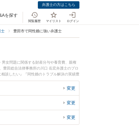
弁護士の方はこちら
&Aを探す
閲覧履歴
マイリスト
ログイン
護士
豊田市で同性婚に強い弁護士
・男女問題に関係する財産分与や養育費、親権
、豊田総合法律事務所の川口 岳宏弁護士のプロ
に相談したい』『同性婚のトラブル解決の実績豊
相談者さんにおすすめです。
変更
変更
変更