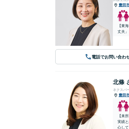
豊田
【東海
丈夫」
電話でお問い合わ
北條 
ネクスパ
豊田
【来所
実績と
心して