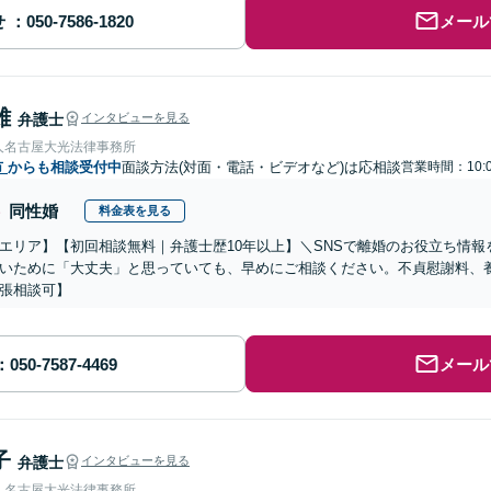
せ
メール
雄
弁護士
インタビューを見る
人名古屋大光法律事務所
市
からも相談受付中
面談方法(対面・電話・ビデオなど)は応相談
営業時間：10:0
同性婚
料金表を見る
エリア】【初回相談無料｜弁護士歴10年以上】＼SNSで離婚のお役立ち情
いために「大丈夫」と思っていても、早めにご相談ください。不貞慰謝料、
張相談可】
メール
子
弁護士
インタビューを見る
人名古屋大光法律事務所