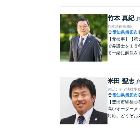
竹本 真紀
竹本法律事務所
愛知県
豊田市
|
【元検事】【第
で弁護士を１８
て一緒に解決を
米田 聖志
豊田シティ法律事
愛知県
豊田市
|
【豊田市駅徒歩
高いオーダーメ
対応。どうぞお