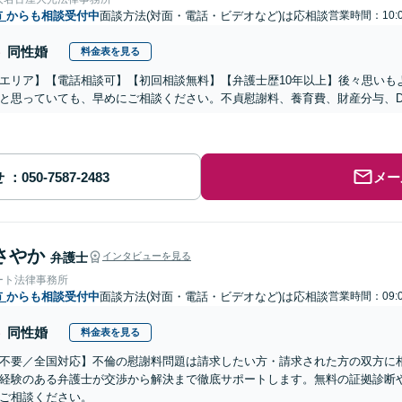
市
からも相談受付中
面談方法(対面・電話・ビデオなど)は応相談
営業時間：10:0
同性婚
料金表を見る
エリア】【電話相談可】【初回相談無料】【弁護士歴10年以上】後々思いも
と思っていても、早めにご相談ください。不貞慰謝料、養育費、財産分与、
せ
メー
さやか
弁護士
インタビューを見る
ート法律事務所
市
からも相談受付中
面談方法(対面・電話・ビデオなど)は応相談
営業時間：09:0
同性婚
料金表を見る
不要／全国対応】不倫の慰謝料問題は請求したい方・請求された方の双方に
経験のある弁護士が交渉から解決まで徹底サポートします。無料の証拠診断
ご相談ください。