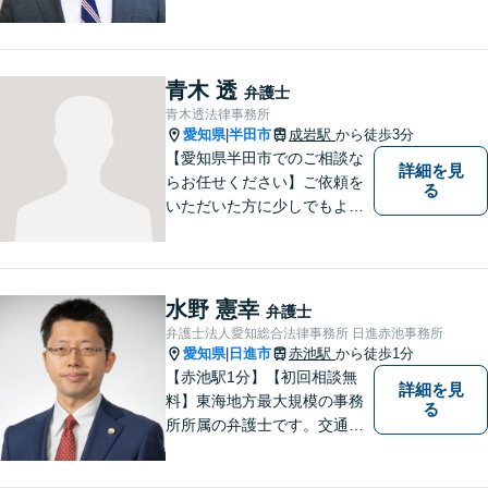
で、事務所が一丸となり全力
サポートします。【平日夜間
対応】【完全個室相談】
青木 透
弁護士
青木透法律事務所
愛知県
半田市
成岩駅
から徒歩3分
|
【愛知県半田市でのご相談な
詳細を見
らお任せください】ご依頼を
る
いただいた方に少しでもよい
結果をもたらせるよう努力し
ていきたいと考えています。
水野 憲幸
弁護士
弁護士法人愛知総合法律事務所 日進赤池事務所
愛知県
日進市
赤池駅
から徒歩1分
|
【赤池駅1分】【初回相談無
詳細を見
料】東海地方最大規模の事務
る
所所属の弁護士です。交通事
故、離婚問題、相続問題等多
数の事件を扱っています。初