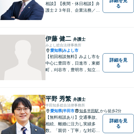
詳細を見
相談】【夜間・休日相談】弁
る
護士２３年目、企業法務／交
通事故／借金問題／離婚など
幅広いお困りごとを解決！中
小企業診断士の資格を持つ弁
護士が、事業経営を強力サポ
伊藤 健二
弁護士
ートいたします！【ネット予
みよし総合法律事務所
約可】【駐車場あり】【見積
愛知県
みよし市
|
無料】
【初回相談無料】みよし市を
詳細を見
中心に豊田市，日進市，東郷
る
町，刈谷市，豊明市，知立市
などの地域に密着した総合法
律事務所です。仕事の「質」
にこだわり，依頼者との「信
頼関係」を大切にしていま
平野 秀繁
弁護士
す。
半田知多総合法律事務所
愛知県
半田市
知多半田駅
から徒歩2分
|
【無料相談あり】交通事故、
詳細を見
相続、離婚に注力し実績多
る
数。「親切・丁寧」な対応