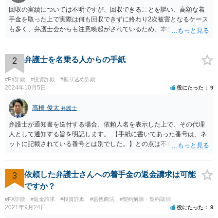
回収の実績については不明ですが、回収できることを謳い、高額な着
手金を取った上で実際は何も回収できずに終わり2次被害となるケース
も多く、弁護士会からも注意喚起がされているため、本当に回収がで
きるのか否かについては慎重に検討される必要があるでしょう。 無料
相談を行なっている事務所に複数相談をされた上で判断されると良い
かと思われます。
2
弁護士を名乗る人からの手紙
#FX詐欺
#投資詐欺
#振り込め詐欺
2024年10月5日
役にたった
9
髙橋 俊太
弁護士
弁護士が通知書を送付する場合、依頼人名を表示した上で、その代理
人として通知する旨を明記します。 【手紙に書いてあった番号は、ネ
ットに記載されている番号とは別でした。】との点は不自然ではある
ものの、【住所名前は一致】しているようですので、まずは日弁連弁
護士検索でその弁護士を検索し、そこに記載されている電話番号に連
絡をして、通知書の内容等について確認をしてみるとよいでしょう。
3
依頼した弁護士さんへの着手金の返金請求は可能
ですか？
#FX詐欺
#返金請求
#投資詐欺
#悪徳商法
#契約解除・契約取消
2021年9月24日
役にたった
9