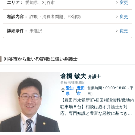
エリア
愛知県、刈谷市
変更
相談内容
詐欺・消費者問題、FX詐欺
変更
詳細条件
未選択
変更
刈谷市から近いFX詐欺に強い弁護士
倉橋 敏夫
弁護士
倉橋法律事務所
愛知
豊田
営業時間：09:00~18:00（平
|
県
市
日）
【豊田市永覚新町/初回相談無料/敷地内
駐車場５台】相談は必ず弁護士が対
応。専門知識と豊富な経験に基づき、
質の高い弁護を提供します。当事務所
は、仕事の質を第一に考えますので、
ご依頼の際は、相応の費用が必要とな