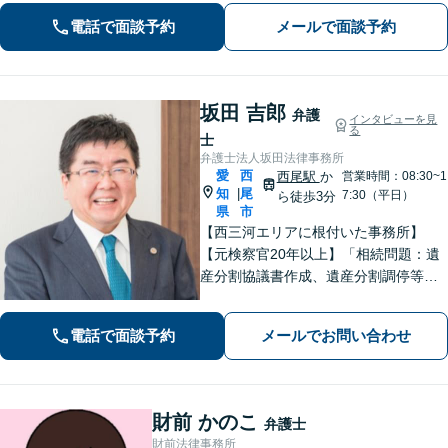
ります。明確な基準を説明します。
電話で面談予約
メールで面談予約
坂田 吉郎
弁護
インタビューを見
る
士
弁護士法人坂田法律事務所
愛
西
西尾駅
か
営業時間：08:30~1
知
尾
|
7:30（平日）
ら徒歩3分
県
市
【西三河エリアに根付いた事務所】
【元検察官20年以上】「相続問題：遺
産分割協議書作成、遺産分割調停等を
適切にサポートします」【同ビル内に
税理士・社労士がいます】不当解雇・
電話で面談予約
メールでお問い合わせ
未払い残業代・就業規則の整備など対
応【当日/夜間/土日対応可】
財前 かのこ
弁護士
財前法律事務所