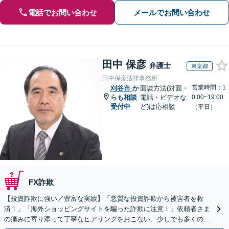
電話でお問い合わせ
メールでお問い合わせ
田中 保彦
弁護士
東京都
田中保彦法律事務所
営業時間：1
刈谷市
か
面談方法(対面・
らも相談
電話・ビデオな
0:00~19:00
受付中
ど)は応相談
（平日）
FX詐欺
【投資詐欺に強い／豊富な実績】「悪質な投資詐欺から被害者を救
済！」「海外ショッピングサイトを騙った詐欺に注意！」依頼者さま
の痛みに寄り添って丁寧なヒアリングをおこない、少しでも多くの返