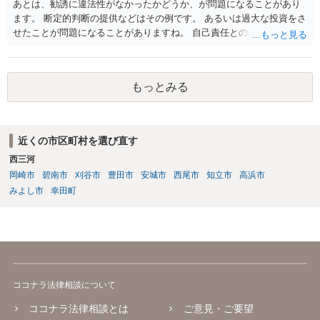
あとは、勧誘に違法性がなかったかどうか、が問題になることがあり
ます。 断定的判断の提供などはその例です。 あるいは過大な投資をさ
せたことが問題になることがありますね。 自己責任との相関関係です
ね。 先物取引の事例などが参考になるので、弁護士を探してみるとい
いでしょう。
もっとみる
近くの市区町村を選び直す
西三河
岡崎市
碧南市
刈谷市
豊田市
安城市
西尾市
知立市
高浜市
みよし市
幸田町
ココナラ法律相談について
ココナラ法律相談とは
ご意見・ご要望