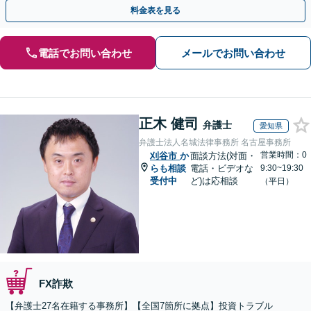
金が得られるよう尽力します！
料金表を見る
電話でお問い合わせ
メールでお問い合わせ
正木 健司
弁護士
愛知県
弁護士法人名城法律事務所 名古屋事務所
営業時間：0
刈谷市
か
面談方法(対面・
らも相談
電話・ビデオな
9:30~19:30
受付中
ど)は応相談
（平日）
FX詐欺
【弁護士27名在籍する事務所】【全国7箇所に拠点】投資トラブル