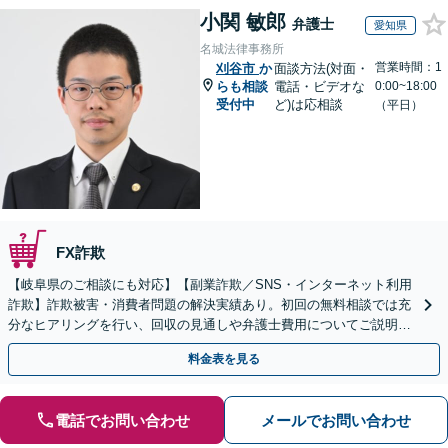
小関 敏郎
弁護士
愛知県
名城法律事務所
営業時間：1
刈谷市
か
面談方法(対面・
らも相談
電話・ビデオな
0:00~18:00
受付中
ど)は応相談
（平日）
FX詐欺
【岐阜県のご相談にも対応】【副業詐欺／SNS・インターネット利用
詐欺】詐欺被害・消費者問題の解決実績あり。初回の無料相談では充
分なヒアリングを行い、回収の見通しや弁護士費用についてご説明し
ます。一人で悩まずにご相談を【初回相談無料】
料金表を見る
電話でお問い合わせ
メールでお問い合わせ