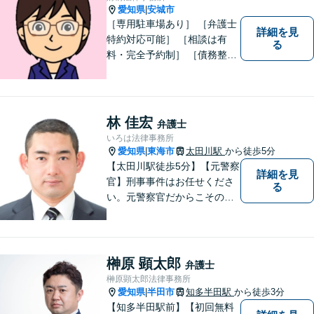
愛知県
安城市
|
［専用駐車場あり］ ［弁護士
詳細を見
特約対応可能］ ［相談は有
る
料・完全予約制］ ［債務整理
のご相談のみ初回無料］ かか
りつけ医のような信頼でき頼
りになる街の法律家を目指し
ています。 暮らしのトラブ
林 佳宏
弁護士
ル、まずはご相談ください。
いろは法律事務所
愛知県
東海市
太田川駅
から徒歩5分
|
【太田川駅徒歩5分】【元警察
詳細を見
官】刑事事件はお任せくださ
る
い。元警察官だからこその視
点で、有利な解決を目指しま
す。粘り強い交渉を行いま
す。相手側の無理難題に屈す
ることはございません。元警
榊原 顕太郎
弁護士
察官の経験を活かした交通事
榊原顕太郎法律事務所
故事案対応もいたします。
愛知県
半田市
知多半田駅
から徒歩3分
|
【知多半田駅前】【初回無料