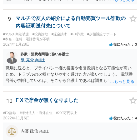
もあります。 そのような場合には、当該弁護士が所属する弁護士会に
紛議調停を申し立てることが考えられます。
9
マルチで友人の紹介による自動売買ツール詐欺の
内容証明送付先について
#マルチ商法被害
#投資詐欺
#返金請求
#FX詐欺
#少額訴訟サポート
#本名・住所・電話番号が不明
2024年1月28日
役にたった
3
詐欺・消費者問題に強い弁護士
泉 亮介
弁護士
職場に送ると、プライバシー権の侵害や名誉毀損となる可能性が高い
ため、トラブルの火種となりやすく避けた方が良いでしょう。 電話番
号等が判明していれば、そこから弁護士であれば調査も可能です。
10
F Xで貯金が無くなりました
#FX詐欺
#海外法人・海外在住
#200万円以上
2022年11月6日
役にたった
4
内藤 政信
弁護士