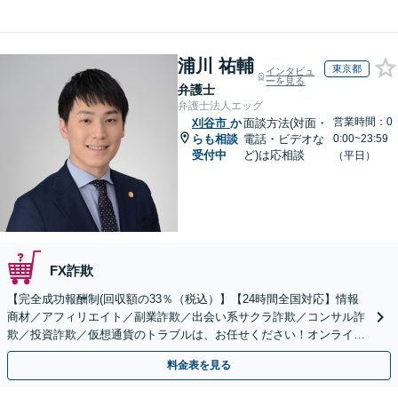
浦川 祐輔
東京都
インタビュ
ーを見る
弁護士
弁護士法人エッグ
営業時間：0
刈谷市
か
面談方法(対面・
らも相談
電話・ビデオな
0:00~23:59
受付中
ど)は応相談
（平日）
FX詐欺
【完全成功報酬制(回収額の33％（税込）】【24時間全国対応】情報
商材／アフィリエイト／副業詐欺／出会い系サクラ詐欺／コンサル詐
欺／投資詐欺／仮想通貨のトラブルは、お任せください！オンライン
のみで解決も可能！
料金表を見る