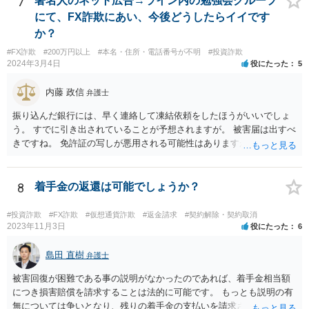
7
著名人のネット広告→ライン内の勉強会グループ
と分配する義務はありません。
にて、FX詐欺にあい、今後どうしたらイイです
か？
#FX詐欺
#200万円以上
#本名・住所・電話番号が不明
#投資詐欺
2024年3月4日
役にたった
5
内藤 政信
弁護士
振り込んだ銀行には、早く連絡して凍結依頼をしたほうがいいでしょ
う。 すでに引き出されていることが予想されますが。 被害届は出すべ
きですね。 免許証の写しが悪用される可能性はありますが、悪用され
たら警察に申告 しましょう。 携帯番号は変えなくてもいいでしょう。
ほかの被害者の動向も引き続きチェックしておくといいでしょう。
8
着手金の返還は可能でしょうか？
#投資詐欺
#FX詐欺
#仮想通貨詐欺
#返金請求
#契約解除・契約取消
2023年11月3日
役にたった
6
島田 直樹
弁護士
被害回復が困難である事の説明がなかったのであれば、着手金相当額
につき損害賠償を請求することは法的に可能です。 もっとも説明の有
無については争いとなり、残りの着手金の支払いを請求される可能性