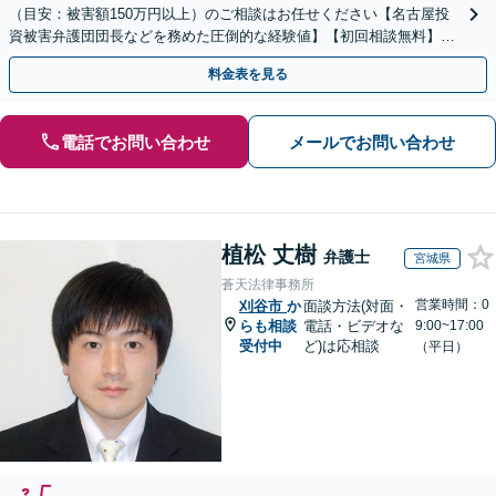
（目安：被害額150万円以上）のご相談はお任せください【名古屋投
資被害弁護団団長などを務めた圧倒的な経験値】【初回相談無料】先
物取引、証券取引、仮想通貨、FX被害、マルチ商法など
料金表を見る
電話でお問い合わせ
メールでお問い合わせ
植松 丈樹
弁護士
宮城県
蒼天法律事務所
営業時間：0
刈谷市
か
面談方法(対面・
らも相談
電話・ビデオな
9:00~17:00
受付中
ど)は応相談
（平日）