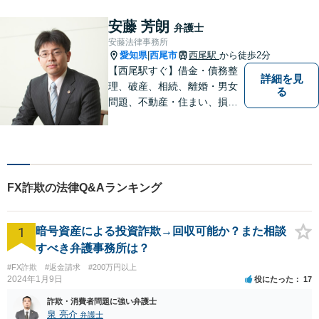
回相談無料、営業時間外の相
談対応も行っております。ま
安藤 芳朗
弁護士
ずは、お気軽にお電話くださ
安藤法律事務所
い。
愛知県
西尾市
西尾駅
から徒歩2分
|
【西尾駅すぐ】借金・債務整
詳細を見
理、破産、相続、離婚・男女
る
問題、不動産・住まい、損害
賠償など、様々な問題に対応
します。地域に根差した法律
事務所。【個室対応】
FX詐欺の法律Q&Aランキング
1
暗号資産による投資詐欺→回収可能か？また相談
すべき弁護事務所は？
#FX詐欺
#返金請求
#200万円以上
2024年1月9日
役にたった
17
詐欺・消費者問題に強い弁護士
泉 亮介
弁護士