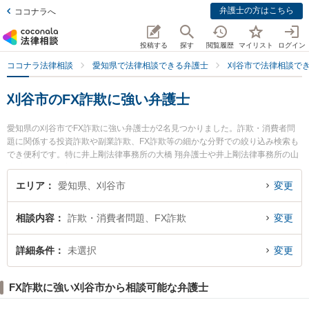
弁護士の方はこちら
ココナラへ
投稿する
探す
閲覧履歴
マイリスト
ログイン
ココナラ法律相談
愛知県で法律相談できる弁護士
刈谷市で法律相談で
刈谷市のFX詐欺に強い弁護士
愛知県の刈谷市でFX詐欺に強い弁護士が2名見つかりました。詐欺・消費者問
題に関係する投資詐欺や副業詐欺、FX詐欺等の細かな分野での絞り込み検索も
でき便利です。特に井上剛法律事務所の大橋 翔弁護士や井上剛法律事務所の山
角 淳弁護士のプロフィール情報や弁護士費用、強みなどが注目されています。
『刈谷市で土日や夜間に発生したFX詐欺のトラブルを今すぐに弁護士に相談し
エリア
愛知県、刈谷市
変更
たい』『FX詐欺のトラブル解決の実績豊富な近くの弁護士を検索したい』『初
回相談無料でFX詐欺を法律相談できる刈谷市内の弁護士に相談予約したい』な
相談内容
詐欺・消費者問題、FX詐欺
変更
どでお困りの相談者さんにおすすめです。
詳細条件
未選択
変更
FX詐欺に強い刈谷市から相談可能な弁護士