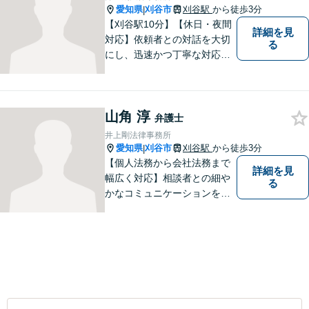
愛知県
刈谷市
刈谷駅
から徒歩3分
|
【刈谷駅10分】【休日・夜間
詳細を見
対応】依頼者との対話を大切
る
にし、迅速かつ丁寧な対応を
行っています。交通事故／不
動産／建築紛争／借金問題／
労働問題など幅広いリーガル
山角 淳
サービスを提供。【駐車場完
弁護士
備】
井上剛法律事務所
愛知県
刈谷市
刈谷駅
から徒歩3分
|
【個人法務から会社法務まで
詳細を見
幅広く対応】相談者との細や
る
かなコミュニケーションを大
切にし、親切・丁寧で分かり
やすい説明を心がけておりま
す。法律問題でお困りでした
ら、お早めにご相談くださ
い。【JR在来線「刈谷駅」4
分】【駐車場あり】