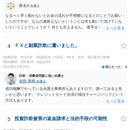
匿名A
弁護士
なるべく早く動かないとお金の流れが不明瞭になるとのことでお願い
したのですが、なんの連絡もないということは何も動いて頂けていな
いということでしょうか？ 何とも言えません。 着手金だけ受け取って
何もしない弁護士さんはいますか？ 普通はいませんが・・・。 契約書
などを確認しましょう。 着手金の返金は請求できますか？ 交渉してみ
て、事情によっては弁護士会に相談しましょう。
4
ＦＸと副業詐欺に遭いました。
#副業詐欺
#FX詐欺
#高額請求への対応
#本名・住所・電話番号が判明
#契約解除・契約取消
#返金請求
2022年12月10日
役にたった
5
詐欺・消費者問題に強い弁護士
岩田 憲明
弁護士
成功報酬でやっている弁護士事務所もありますので、調べてみると良
いかと思います。 クレジットカード決済の場合チャージバックという
方法もあります。
5
投資詐欺被害の返金請求と法的手段の可能性