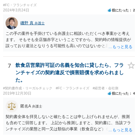
#FC・フランチャイズ
2024年3月24日
役にたった
2
磯野 真
弁護士
この手の案件を手掛けている弁護士に相談いただくべき事案かと考え
ます。 そもそも全店舗赤字ということですから、契約時の情報提供が
誤っており違法となりうる可能性も高いのではないかと思われます。
解除後の期間分のロイヤリティの請求を退け、場合によっては、こち
らから本部に対して請求をしていくことも検討すべきかと考えます。
7
飲食店営業許可証の名義を知合に貸したら、フラ
ンチャイズの契約違反で損害賠償を求められまし
た。
#契約書作成・リーガルチェック
#FC・フランチャイズ
#経営者・会社側
2019年12月30日
役にたった
4
匿名A
弁護士
契約書全体を拝見しないと確たることは申し上げられませんが、推測
も含めてご回答します。 上記から推測しますと、契約書に、当該フラ
ンチャイズの業態と同一又は類似の事業（飲食店など）を行ってはな
らない、という条項があるということでしょうか。そのような場合、