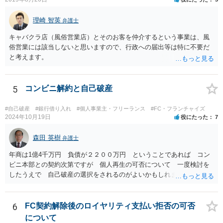
理崎 智英
弁護士
キャバクラ店（風俗営業店）とそのお客を仲介するという事業は、風
俗営業には該当しないと思いますので、行政への届出等は特に不要だ
と考えます。
5
コンビニ解約と自己破産
#自己破産
#銀行借り入れ
#個人事業主・フリーランス
#FC・フランチャイズ
2024年10月19日
役にたった
7
森田 英樹
弁護士
年商は1億4千万円 負債が２２００万円 ということであれば コン
ビニ本部との契約次第ですが 個人再生の可否について 一度検討を
したうえで 自己破産の選択をされるのがよいかもしれません。 ネッ
トで 直接勧誘することは できません。 貴殿から ご連絡があれ
ば 対応が可能な案件だと存じます。 早急に 弁護士に相談されるの
が良いケースです。
6
FC契約解除後のロイヤリティ支払い拒否の可否
について