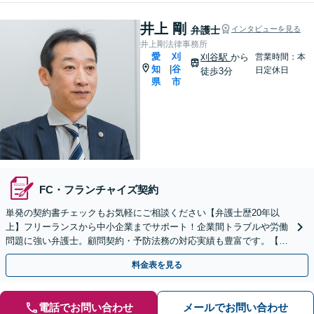
井上 剛
弁護士
インタビューを見る
井上剛法律事務所
愛
刈
刈谷駅
から
営業時間：本
知
谷
|
日定休日
徒歩3分
県
市
FC・フランチャイズ契約
単発の契約書チェックもお気軽にご相談ください【弁護士歴20年以
上】フリーランスから中小企業までサポート！企業間トラブルや労働
問題に強い弁護士。顧問契約・予防法務の対応実績も豊富です。【夜
間・休日面談可】【完全個室】
料金表を見る
電話でお問い合わせ
メールでお問い合わせ