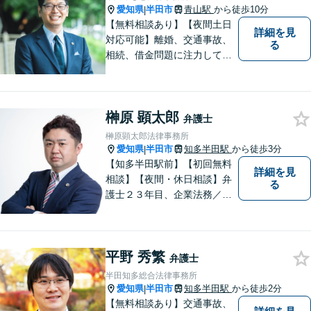
愛知県
半田市
青山駅
から徒歩10分
|
【無料相談あり】【夜間土日
詳細を見
対応可能】離婚、交通事故、
る
相続、借金問題に注力してお
ります。お気軽にご相談くだ
さい。
榊原 顕太郎
弁護士
榊原顕太郎法律事務所
愛知県
半田市
知多半田駅
から徒歩3分
|
【知多半田駅前】【初回無料
詳細を見
相談】【夜間・休日相談】弁
る
護士２３年目、企業法務／交
通事故／借金問題／離婚など
幅広いお困りごとを解決！中
小企業診断士の資格を持つ弁
平野 秀繁
護士が、事業経営を強力サポ
弁護士
ートいたします！【ネット予
半田知多総合法律事務所
約可】【駐車場あり】【見積
愛知県
半田市
知多半田駅
から徒歩2分
|
無料】
【無料相談あり】交通事故、