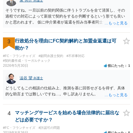
泉 亮介
弁護士
そうですね。一旦以前の契約関係に伴うトラブルを全て清算し、その
過程での対応によって新規で契約をするか判断するという形でも良い
かと思われます。 仮に仲介業者が返還を拒み当事者同士での解決が困
難となった場合は個別に弁護士に相談されると良いでしょう。
3
行政処分を理由にFC契約解約と加盟金返還は可
能か？
#FC・フランチャイズ
#顧問弁護士契約
#不祥事対応
#契約書作成・リーガルチェック
2026年5月30日
役にたった
1
澁谷 望
弁護士
どうしてもこの相談の仕組み上、推測を基に回答せざるを得ず、具体
的な助言までは難しいですね…。申し訳ありません。
4
マッチングサービスを始める場合法律的に届出な
どは必要ですか？
#FC・フランチャイズ
#許認可の問題
2019年8月26日
役にたった
5