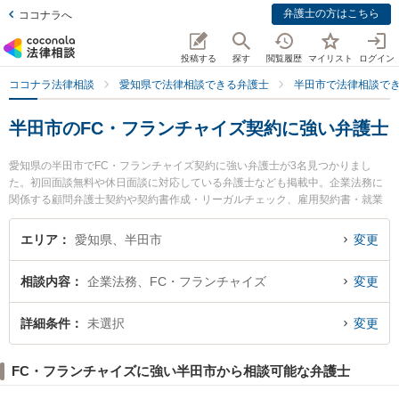
弁護士の方はこちら
ココナラへ
投稿する
探す
閲覧履歴
マイリスト
ログイン
ココナラ法律相談
愛知県で法律相談できる弁護士
半田市で法律相談で
半田市のFC・フランチャイズ契約に強い弁護士
愛知県の半田市でFC・フランチャイズ契約に強い弁護士が3名見つかりまし
た。初回面談無料や休日面談に対応している弁護士なども掲載中。企業法務に
関係する顧問弁護士契約や契約書作成・リーガルチェック、雇用契約書・就業
規則作成等の細かな分野での絞り込み検索もでき便利です。特に半田みなと法
律事務所の中島 康雄弁護士や榊原顕太郎法律事務所の榊原 顕太郎弁護士、半田
エリア
愛知県、半田市
変更
知多総合法律事務所の平野 秀繁弁護士のプロフィール情報や弁護士費用、強み
などが注目されています。『半田市で土日や夜間に発生したFC・フランチャイ
相談内容
企業法務、FC・フランチャイズ
変更
ズ契約のトラブルを今すぐに弁護士に相談したい』『FC・フランチャイズ契約
のトラブル解決の実績豊富な近くの弁護士を検索したい』『初回相談無料でF
C・フランチャイズ契約を法律相談できる半田市内の弁護士に相談予約した
詳細条件
未選択
変更
い』などでお困りの相談者さんにおすすめです。
FC・フランチャイズに強い半田市から相談可能な弁護士