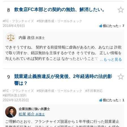
その条項には、単に行ってはならない、とだけ書いてある場合もあれ
ば、「自ら又は他人と共同で」行ってはならない、「他人に行わせる
8
飲食店FC本部との契約の無効、解消したい。
ことも同様」といった書き方がされている場合もあります。 上記のと
おり店の名義人になっているとすれば、知人と共同で、あるいは知人
#FC・フランチャイズ
#契約書作成・リーガルチェック
に行わせて、同一・類似の事業を行っている場合として、契約上の義
2018年4月6日
役にたった
7
務に違反していると解釈されるおそれはあり得ると思います（その場
合、運営方法や納税負担・収益分配などは、共同経営者内部の取り決
内藤 政信
弁護士
めに過ぎないという理解になります。）。 支払を求められている賠償
できそうですね。 契約する前提情報に虚偽があるため、あなたは 詐欺
金額にもよりますが、支払を拒絶した場合、契約の解除に繋がる可能
で取り消すか、錯誤無効を主張するかでき そうですね。 正しい情報を
性もありますので、支払や本部との交渉で話し合いがつかない場合
与えられていれば契約することは なかったということでしょう。 嘘を
は、契約書持参で弁護士に相談・交渉等の依頼を検討されてもよいと
つかれたということでしょうか。 詐欺の方が立証レベルは高いです
思います。
ね。
9
競業避止義務違反が発覚後、2年経過時の法的影
響は？
#FC・フランチャイズ
#契約書作成・リーガルチェック
#不祥事対応
#顧問弁護士契約
2024年12月20日
役にたった
1
企業法務に強い弁護士
松尾 裕介
弁護士
ご理解のとおり、フランチャイズ脱退から１年半後に行った競業避止