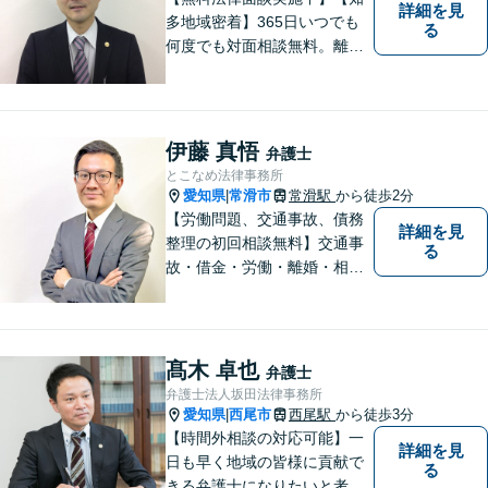
詳細を見
多地域密着】365日いつでも
る
何度でも対面相談無料。離
婚・相続・交通事故・借金問
題等、お気軽にご相談くださ
い。
伊藤 真悟
弁護士
とこなめ法律事務所
愛知県
常滑市
常滑駅
から徒歩2分
|
【労働問題、交通事故、債務
詳細を見
整理の初回相談無料】交通事
る
故・借金・労働・離婚・相続
問題が得意です。愛知県常滑
市、東海市、知多市、半田
市、大府市、武豊町、阿久比
町、東浦町、美浜町、南知多
髙木 卓也
弁護士
町などでお困りの方がいまし
弁護士法人坂田法律事務所
たらすぐにご相談ください。
愛知県
西尾市
西尾駅
から徒歩3分
|
【時間外相談の対応可能】一
詳細を見
日も早く地域の皆様に貢献で
る
きる弁護士になりたいと考え