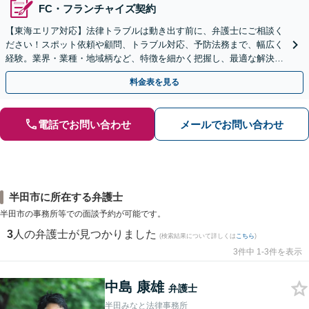
FC・フランチャイズ契約
【東海エリア対応】法律トラブルは動き出す前に、弁護士にご相談く
ださい！スポット依頼や顧問、トラブル対応、予防法務まで、幅広く
経験。​​業界・業種・地域柄など、特徴を細かく把握し、最適な解決策
をご提示します
料金表を見る
電話でお問い合わせ
メールでお問い合わせ
半田市に所在する弁護士
半田市の事務所等での面談予約が可能です。
3
人の弁護士が見つかりました
(検索結果について詳しくは
こちら
)
3件中 1-3件を表示
中島 康雄
弁護士
半田みなと法律事務所