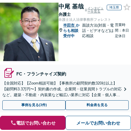
中尾 基哉
埼玉県
インタビュ
ーを見る
弁護士
弁護士法人法律事務所フォレスト
営業時
半田市
か
面談方法(対面・電
らも相談
話・ビデオなど)は
間：本日
受付中
応相談
定休日
FC・フランチャイズ契約
【全国対応】【Zoom相談可能】【事務所の顧問契約数320社以上】
【顧問料3.3万円〜】契約書の作成、企業間・従業員間トラブルの対応
など。建築・不動産・内装業など幅広い業界に対応【企業・個人事業
主の方初回面談無料】
事例を見る(3件)
料金表を見る
電話でお問い合わせ
メールでお問い合わせ