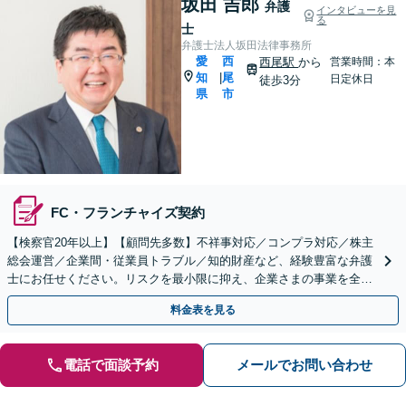
坂田 吉郎
弁護
インタビューを見
る
士
弁護士法人坂田法律事務所
愛
西
西尾駅
から
営業時間：本
知
尾
|
日定休日
徒歩3分
県
市
FC・フランチャイズ契約
【検察官20年以上】【顧問先多数】不祥事対応／コンプラ対応／株主
総会運営／企業間・従業員トラブル／知的財産など、経験豊富な弁護
士にお任せください。リスクを最小限に抑え、企業さまの事業を全力
でバックアップします「税理士、社労士、弁理士と連携」
料金表を見る
電話で面談予約
メールでお問い合わせ