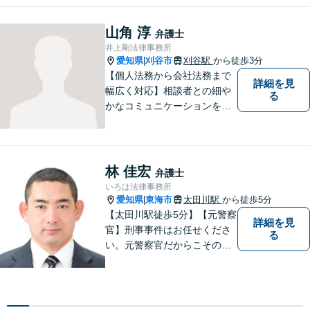
労働問題など幅広いリーガル
サービスを提供。【駐車場完
山角 淳
弁護士
備】
井上剛法律事務所
愛知県
刈谷市
刈谷駅
から徒歩3分
|
【個人法務から会社法務まで
詳細を見
幅広く対応】相談者との細や
る
かなコミュニケーションを大
切にし、親切・丁寧で分かり
やすい説明を心がけておりま
す。法律問題でお困りでした
ら、お早めにご相談くださ
林 佳宏
弁護士
い。【JR在来線「刈谷駅」4
いろは法律事務所
分】【駐車場あり】
愛知県
東海市
太田川駅
から徒歩5分
|
【太田川駅徒歩5分】【元警察
詳細を見
官】刑事事件はお任せくださ
る
い。元警察官だからこその視
点で、有利な解決を目指しま
す。粘り強い交渉を行いま
す。相手側の無理難題に屈す
ることはございません。元警