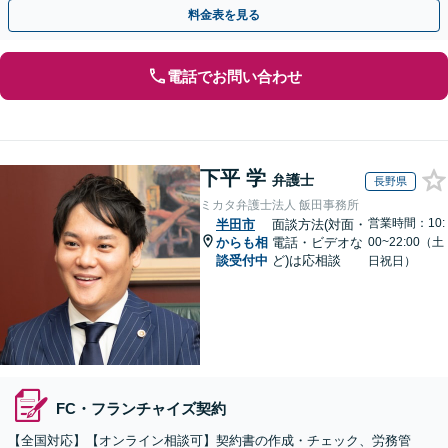
相談もお任せください【休日・夜間対応OK】
料金表を見る
電話でお問い合わせ
下平 学
弁護士
長野県
ミカタ弁護士法人 飯田事務所
営業時間：10:
半田市
面談方法(対面・
からも相
電話・ビデオな
00~22:00（土
談受付中
ど)は応相談
日祝日）
FC・フランチャイズ契約
【全国対応】【オンライン相談可】契約書の作成・チェック、労務管