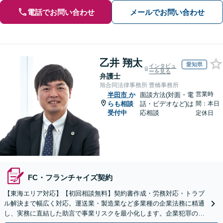
電話でお問い合わせ
メールでお問い合わせ
乙井 翔太
愛知県
インタビュ
ーを見る
弁護士
旭合同法律事務所 豊橋事務所
営業時
半田市
か
面談方法(対面・電
らも相談
話・ビデオなど)は
間：本日
受付中
応相談
定休日
FC・フランチャイズ契約
【東海エリア対応】【初回相談無料】契約書作成・労務対応・トラブ
ル解決まで幅広く対応。運送業・製造業など多業種の企業法務に精通
し、実務に直結した助言で事業リスクを最小化します。企業犯罪のご