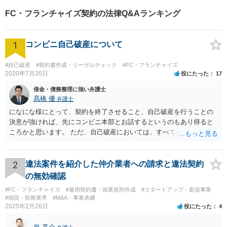
察官の経験を活かした交通事
FC・フランチャイズ契約の法律Q&Aランキング
故事案対応もいたします。
1
コンビニ自己破産について
#自己破産
#契約書作成・リーガルチェック
#FC・フランチャイズ
2020年7月20日
役にたった
17
借金・債務整理に強い弁護士
髙橋 優
弁護士
になにな様にとって、契約を終了させること、自己破産を行うことの
決意が強ければ、先にコンビニ本部とお話するというのもあり得ると
ころかと思います。 ただ、自己破産においては、すべての債権者を公
平に扱う必要がある為保証人がついている借入についても別異に取り
扱うことが出来ないという点や財産の移転内容や時期によっては取り
戻す必要が出てくる等一定のリスクもございますので、もし契約を継
2
違法案件を紹介した仲介業者への請求と違法契約
続するという選択肢がおありであれば、先に自己破産の相談というの
の無効確認
が適切かと思われます。 契約解約のご意思が固いところであれば、リ
#FC・フランチャイズ
#雇用契約書・就業規則作成
#スタートアップ・新規事業
スクを踏まえて進むしかないかと思いますので、本部との話が先であ
#病院・医療業界
#M&A・事業承継
っても問題ないかと思います。
2025年2月26日
役にたった
4