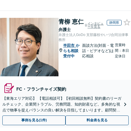
青柳 恵仁
静岡県
インタビュ
ーを見る
弁護士
弁護士法人GoDo 支部藤枝やいづ合同法律事
務所
営業時
半田市
か
面談方法(対面・電
らも相談
話・ビデオなど)は
間：本日
受付中
応相談
定休日
FC・フランチャイズ契約
【東海エリア対応】 【電話相談可】【初回相談無料】契約書のリーガ
ルチェック、企業間トラブル、労務問題、知的財産など。多角的な視
点で物事を捉えバランスの良い解決を目指してまいります。顧問契約
は月額5,000円から対応可【夜間＆休日面談OK】
事例を見る(1件)
料金表を見る