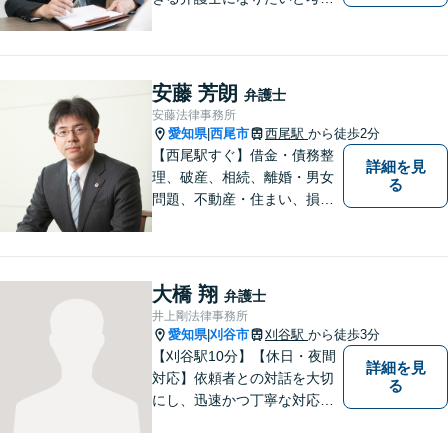
ておりますので宜しくお願い
いたします。【名鉄西尾駅か
ら徒歩3分】お気軽にご相談く
ださい
安藤 芳朗
弁護士
安藤法律事務所
愛知県
西尾市
西尾駅
から徒歩2分
|
【西尾駅すぐ】借金・債務整
詳細を見
理、破産、相続、離婚・男女
る
問題、不動産・住まい、損害
賠償など、様々な問題に対応
します。地域に根差した法律
事務所。【個室対応】
大橋 翔
弁護士
井上剛法律事務所
愛知県
刈谷市
刈谷駅
から徒歩3分
|
【刈谷駅10分】【休日・夜間
詳細を見
対応】依頼者との対話を大切
る
にし、迅速かつ丁寧な対応を
行っています。交通事故／不
動産／建築紛争／借金問題／