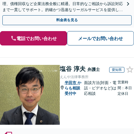
理、債権回収など企業法務全般に精通。日常的なご相談から訴訟対応
まで一貫してサポート。的確かつ迅速なリーガルサービスを提供しま
す。【初回相談無料】【休日・夜間相談可】
料金表を見る
電話でお問い合わせ
メールでお問い合わせ
塩谷 淳夫
弁護士
愛知県
えんや法律事務所
営業時
半田市
か
面談方法(対面・電
らも相談
話・ビデオなど)は
間：本日
受付中
応相談
定休日