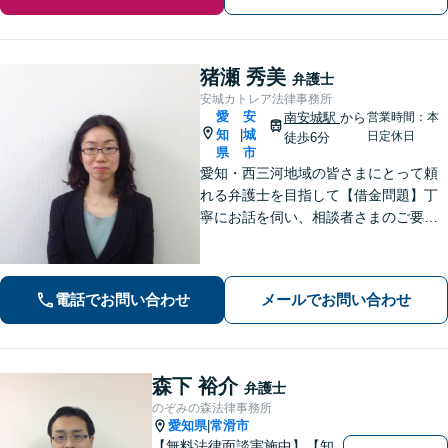
猪瀬 秀美
弁護士
安城カトレア法律事務所
愛
安
南安城駅
から
営業時間：本
知
城
|
日定休日
徒歩6分
県
市
愛知・西三河地域の皆さまにとって頼
れる弁護士を目指して【借金問題】丁
寧にお話を伺い、相談者さまのご要望
に沿った解決を目指します【離婚問
題】女性弁護士だから気付ける細やか
な配慮のある解決策をご提案します
電話でお問い合わせ
メールでお問い合わせ
【お子さま連れのご相談可】
森下 裕介
弁護士
のぞみの森法律事務所
愛知県
常滑市
|
【無料法律面談実施中】【知