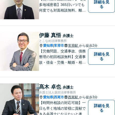
詳細を見
多地域密着】365日いつでも
る
何度でも対面相談無料。離
婚・相続・交通事故・借金問
題等、お気軽にご相談くださ
い。
伊藤 真悟
弁護士
とこなめ法律事務所
愛知県
常滑市
常滑駅
から徒歩2分
|
【労働問題、交通事故、債務
詳細を見
整理の初回相談無料】交通事
る
故・借金・労働・離婚・相続
問題が得意です。愛知県常滑
市、東海市、知多市、半田
市、大府市、武豊町、阿久比
町、東浦町、美浜町、南知多
髙木 卓也
弁護士
町などでお困りの方がいまし
弁護士法人坂田法律事務所
たらすぐにご相談ください。
愛知県
西尾市
西尾駅
から徒歩3分
|
【時間外相談の対応可能】一
詳細を見
日も早く地域の皆様に貢献で
る
きる弁護士になりたいと考え