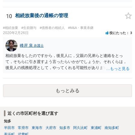
10
相続放棄後の通帳の管理
#相続放棄
#生前贈与
#債務者の相続人
#M&A・事業承継
2020年2月26日
役にたった
3
峰岸 泉
弁護士
相続放棄をしたのですから，後見人に，父親の兄弟らと連絡をとっ
て，そちらに引き渡すよう言ったらいかがでしょうか。それくらは，
後見人の残務処理として，やってくれる可能性があります。 ただ，通
帳を預かっていたからといって，何か不利になることもありません。
もっとみる
近くの市区町村を選び直す
知多
半田市
常滑市
東海市
大府市
知多市
阿久比町
東浦町
南知多町
美浜町
武豊町