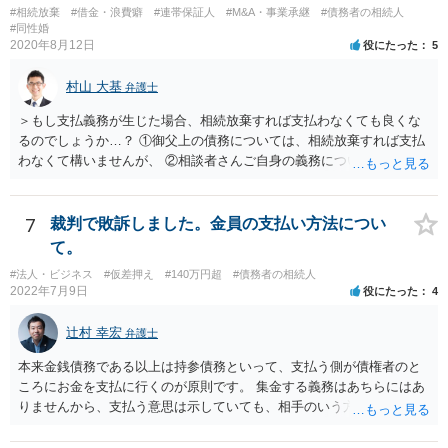
#相続放棄
#借金・浪費癖
#連帯保証人
#M&A・事業承継
#債務者の相続人
#同性婚
2020年8月12日
役にたった
5
村山 大基
弁護士
＞もし支払義務が生じた場合、相続放棄すれば支払わなくても良くな
るのでしょうか…？ ①御父上の債務については、相続放棄すれば支払
わなくて構いませんが、 ②相談者さんご自身の義務については、契約
書そのもの（サインした推定相続人はどんな義務を負うのか）を見て
いないので何とも言えません。 そもそも、何の義務も負わないなら、
印鑑証明まで用意して推定相続人にサインさせる意味もないような気
7
裁判で敗訴しました。金員の支払い方法につい
がします。 もし何らかの義務を相続放棄しても負う内容だと困ります
て。
ので、契約書の文面を持って、弁護士に相談に行かれることをお勧め
#法人・ビジネス
#仮差押え
#140万円超
#債務者の相続人
します。
2022年7月9日
役にたった
4
辻村 幸宏
弁護士
本来金銭債務である以上は持参債務といって、支払う側が債権者のと
ころにお金を支払に行くのが原則です。 集金する義務はあちらにはあ
りませんから、支払う意思は示していても、相手のいう方法で支払わ
なければ現に支払が履行されない以上、差押はされてしまうことにな
るかと思います。