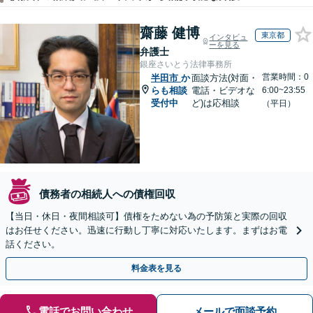
齋藤 健博
東京都
インタビュ
ーを見る
弁護士
銀座さいとう法律事務所
営業時間：0
半田市
か
面談方法(対面・
らも相談
電話・ビデオな
6:00~23:55
受付中
ど)は応相談
（平日）
債務者の相続人への債権回収
【当日・休日・夜間相談可】債権をためない為の予防策と実際の回収
はお任せください。迅速に行動し丁寧に対応いたします。まずはお電
話ください。
料金表を見る
電話でお問い合わせ
メールで面談予約