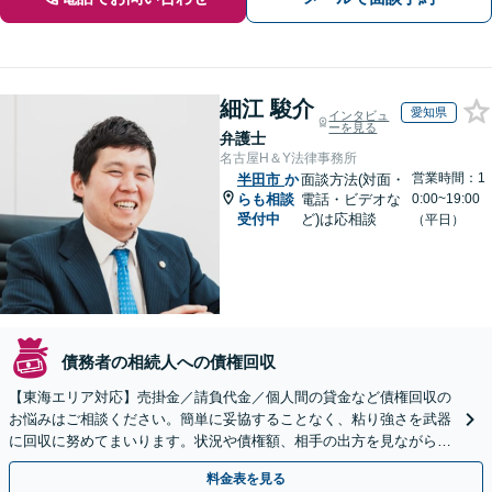
細江 駿介
愛知県
インタビュ
ーを見る
弁護士
名古屋H＆Y法律事務所
営業時間：1
半田市
か
面談方法(対面・
らも相談
電話・ビデオな
0:00~19:00
受付中
ど)は応相談
（平日）
債務者の相続人への債権回収
【東海エリア対応】売掛金／請負代金／個人間の貸金など債権回収の
お悩みはご相談ください。簡単に妥協することなく、粘り強さを武器
に回収に努めてまいります。状況や債権額、相手の出方を見ながら、
効果的な方法を臨機応変に対応いたします【土日祝対応可】
料金表を見る