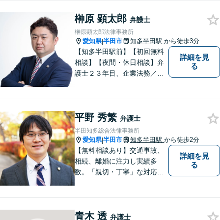
榊原 顕太郎
弁護士
榊原顕太郎法律事務所
愛知県
半田市
知多半田駅
から徒歩3分
|
【知多半田駅前】【初回無料
詳細を見
相談】【夜間・休日相談】弁
る
護士２３年目、企業法務／交
通事故／借金問題／離婚など
幅広いお困りごとを解決！中
小企業診断士の資格を持つ弁
平野 秀繁
護士が、事業経営を強力サポ
弁護士
ートいたします！【ネット予
半田知多総合法律事務所
約可】【駐車場あり】【見積
愛知県
半田市
知多半田駅
から徒歩2分
|
無料】
【無料相談あり】交通事故、
詳細を見
相続、離婚に注力し実績多
る
数。「親切・丁寧」な対応
で、事務所が一丸となり全力
サポートします。【平日夜間
対応】【完全個室相談】
青木 透
弁護士