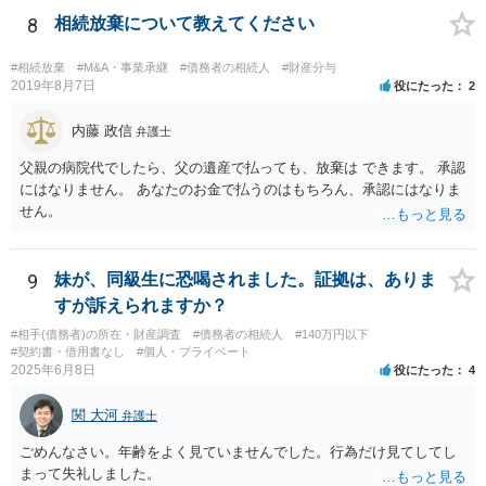
8
相続放棄について教えてください
#相続放棄
#M&A・事業承継
#債務者の相続人
#財産分与
2019年8月7日
役にたった
2
内藤 政信
弁護士
父親の病院代でしたら、父の遺産で払っても、放棄は できます。 承認
にはなりません。 あなたのお金で払うのはもちろん、承認にはなりま
せん。
9
妹が、同級生に恐喝されました。証拠は、ありま
すが訴えられますか？
#相手(債務者)の所在・財産調査
#債務者の相続人
#140万円以下
#契約書・借用書なし
#個人・プライベート
2025年6月8日
役にたった
4
関 大河
弁護士
ごめんなさい。年齢をよく見ていませんでした。行為だけ見てしてし
まって失礼しました。