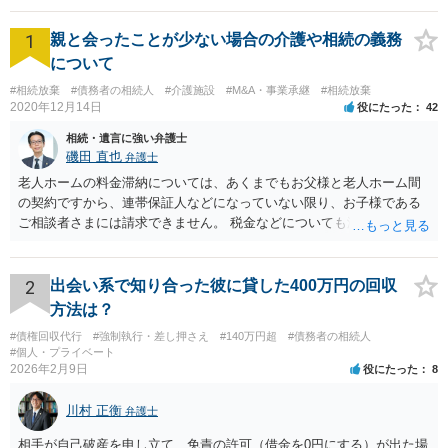
1
親と会ったことが少ない場合の介護や相続の義務
について
#相続放棄
#債務者の相続人
#介護施設
#M&A・事業承継
#相続放棄
2020年12月14日
役にたった
42
相続・遺言に強い弁護士
磯田 直也
弁護士
老人ホームの料金滞納については、あくまでもお父様と老人ホーム間
の契約ですから、連帯保証人などになっていない限り、お子様である
ご相談者さまには請求できません。 税金などについても滞納している
のはお父様ですから、お子様に請求が来ることはありません。 生活保
護受給の際に扶養できないかという連絡が役所から来ますが、できな
い旨回答すればそれまでです。 相続が開始した場合については先述の
2
出会い系で知り合った彼に貸した400万円の回収
通りです。 民法上の扶養義務はご相談者さまがお考えのほど強いもの
方法は？
ではありません。 あくまでも、余力の範囲で認められるものです。 親
#債権回収代行
#強制執行・差し押さえ
#140万円超
#債務者の相続人
の介護は子供がみるという民法の条文はありません。 また、親に対す
#個人・プライベート
る扶養義務は配偶者や子に対する扶養義務に比べて弱いものです。 生
2026年2月9日
役にたった
8
まれてすぐ両親が離婚し、その後会っていなかったという事情も、扶
養義務の順位を下げる一つの理由になります。
川村 正衡
弁護士
相手が自己破産を申し立て、免責の許可（借金を0円にする）が出た場