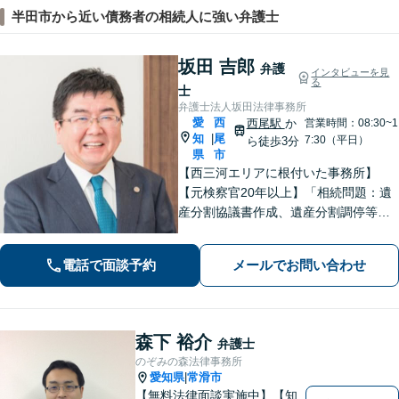
半田市から近い債務者の相続人に強い弁護士
坂田 吉郎
弁護
インタビューを見
る
士
弁護士法人坂田法律事務所
愛
西
西尾駅
か
営業時間：08:30~1
知
尾
|
7:30（平日）
ら徒歩3分
県
市
【西三河エリアに根付いた事務所】
【元検察官20年以上】「相続問題：遺
産分割協議書作成、遺産分割調停等を
適切にサポートします」【同ビル内に
税理士・社労士がいます】不当解雇・
電話で面談予約
メールでお問い合わせ
未払い残業代・就業規則の整備など対
応【当日/夜間/土日対応可】
森下 裕介
弁護士
のぞみの森法律事務所
愛知県
常滑市
|
【無料法律面談実施中】【知