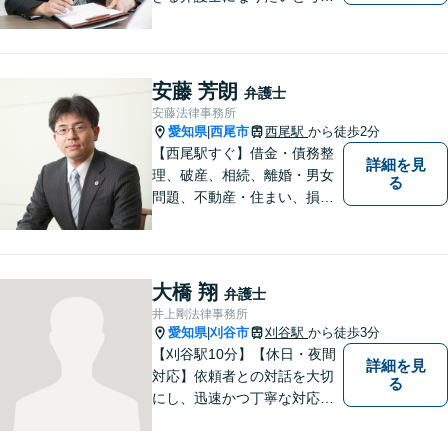
ておりますので宜しくお願い
いたします。【名鉄西尾駅か
ら徒歩3分】お気軽にご相談く
ださい
安藤 芳朗
弁護士
安藤法律事務所
愛知県
西尾市
西尾駅
から徒歩2分
|
【西尾駅すぐ】借金・債務整
詳細を見
理、破産、相続、離婚・男女
る
問題、不動産・住まい、損害
賠償など、様々な問題に対応
します。地域に根差した法律
事務所。【個室対応】
大橋 翔
弁護士
井上剛法律事務所
愛知県
刈谷市
刈谷駅
から徒歩3分
|
【刈谷駅10分】【休日・夜間
詳細を見
対応】依頼者との対話を大切
る
にし、迅速かつ丁寧な対応を
行っています。交通事故／不
動産／建築紛争／借金問題／