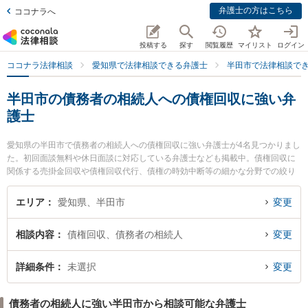
弁護士の方はこちら
ココナラへ
投稿する
探す
閲覧履歴
マイリスト
ログイン
ココナラ法律相談
愛知県で法律相談できる弁護士
半田市で法律相談で
半田市の債務者の相続人への債権回収に強い弁
護士
愛知県の半田市で債務者の相続人への債権回収に強い弁護士が4名見つかりまし
た。初回面談無料や休日面談に対応している弁護士なども掲載中。債権回収に
関係する売掛金回収や債権回収代行、債権の時効中断等の細かな分野での絞り
込み検索もでき便利です。特に半田みなと法律事務所の中島 康雄弁護士や榊原
顕太郎法律事務所の榊原 顕太郎弁護士、半田知多総合法律事務所の平野 秀繁弁
エリア
愛知県、半田市
変更
護士のプロフィール情報や弁護士費用、強みなどが注目されています。『半田
市で土日や夜間に発生した債務者の相続人への債権回収のトラブルを今すぐに
相談内容
債権回収、債務者の相続人
変更
弁護士に相談したい』『債務者の相続人への債権回収のトラブル解決の実績豊
富な近くの弁護士を検索したい』『初回相談無料で債務者の相続人への債権回
収を法律相談できる半田市内の弁護士に相談予約したい』などでお困りの相談
詳細条件
未選択
変更
者さんにおすすめです。
債務者の相続人に強い半田市から相談可能な弁護士