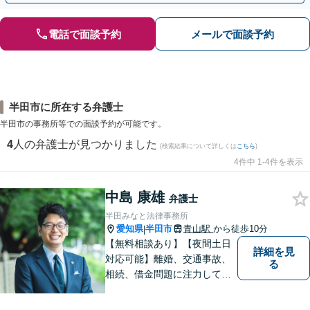
電話で面談予約
メールで面談予約
半田市に所在する弁護士
半田市の事務所等での面談予約が可能です。
4
人の弁護士が見つかりました
(検索結果について詳しくは
こちら
)
4件中 1-4件を表示
中島 康雄
弁護士
半田みなと法律事務所
愛知県
半田市
青山駅
から徒歩10分
|
【無料相談あり】【夜間土日
詳細を見
対応可能】離婚、交通事故、
る
相続、借金問題に注力してお
ります。お気軽にご相談くだ
さい。