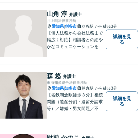
労働問題など幅広いリーガル
サービスを提供。【駐車場完
山角 淳
弁護士
備】
井上剛法律事務所
愛知県
刈谷市
刈谷駅
から徒歩3分
|
【個人法務から会社法務まで
詳細を見
幅広く対応】相談者との細や
る
かなコミュニケーションを大
切にし、親切・丁寧で分かり
やすい説明を心がけておりま
す。法律問題でお困りでした
ら、お早めにご相談くださ
森 悠
弁護士
い。【JR在来線「刈谷駅」4
東海知多総合法律事務所
分】【駐車場あり】
愛知県
知多市
朝倉駅
から徒歩3分
|
【名鉄朝倉駅徒歩３分】相続
詳細を見
問題（遺産分割・遺留分請求
る
等）／離婚・男女問題／不動
産問題／交通事故に注力して
います（これらの分野は初回
３０分程度相談無料）。実績
多数。
財前 かのこ