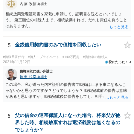
内藤 政信
弁護士
相続放棄受理証明書を家裁に申請して、証明書を送るといいでしょ
う。 第三順位の相続人まで、相続放棄すれば、だれも責任を負うこと
はありません。
5
金銭借用契約書のみで債権を回収したい
#債権回収代行
#個人・プライベート
#140万円超
#債務者の相続人
2021年11月12日
役にたった
3
債権回収に強い弁護士
原田 和幸
弁護士
この場合、私が送った内容証明の催告書で時効は止まる事になるんじ
ゃないかと思うのですが？どうでしょうか？ 時効完成前の催告は意味
があると思いますが、時効完成後に催告をしても、相手が時効の援用
をすれば、相手は支払わなくてよくなります。
6
父の借金の連帯保証人になった場合、将来父が他
界した時、相続放棄すれば返済義務は無くなるの
でしょうか？