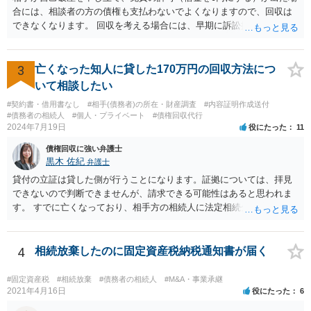
合には、相談者の方の債権も支払わないでよくなりますので、回収は
できなくなります。 回収を考える場合には、早期に訴訟提起などを進
めた方が良いと思います。
3
亡くなった知人に貸した170万円の回収方法につ
いて相談したい
#契約書・借用書なし
#相手(債務者)の所在・財産調査
#内容証明作成送付
#債務者の相続人
#個人・プライベート
#債権回収代行
2024年7月19日
役にたった
11
債権回収に強い弁護士
黒木 佐紀
弁護士
貸付の立証は貸した側が行うことになります。証拠については、拝見
できないので判断できませんが、請求できる可能性はあると思われま
す。 すでに亡くなっており、相手方の相続人に法定相続分に応じて請
求していくことになりますが、相続人が相続放棄すると請求すること
が難しくなります。 お早めに相続人に請求していくか、それが難しい
場合は、弁護士に相談されるのがよろしいかと思います。
4
相続放棄したのに固定資産税納税通知書が届く
#固定資産税
#相続放棄
#債務者の相続人
#M&A・事業承継
2021年4月16日
役にたった
6