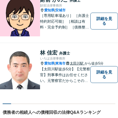
弁護士
財前法律事務所
愛知県
安城市
|
［専用駐車場あり］ ［弁護士
詳細を見
特約対応可能］ ［相談は有
る
料・完全予約制］ ［債務整理
のご相談のみ初回無料］ かか
りつけ医のような信頼でき頼
りになる街の法律家を目指し
ています。 暮らしのトラブ
林 佳宏
弁護士
ル、まずはご相談ください。
いろは法律事務所
愛知県
東海市
太田川駅
から徒歩5分
|
【太田川駅徒歩5分】【元警察
詳細を見
官】刑事事件はお任せくださ
る
い。元警察官だからこその視
点で、有利な解決を目指しま
す。粘り強い交渉を行いま
す。相手側の無理難題に屈す
ることはございません。元警
察官の経験を活かした交通事
債務者の相続人への債権回収の法律Q&Aランキング
故事案対応もいたします。