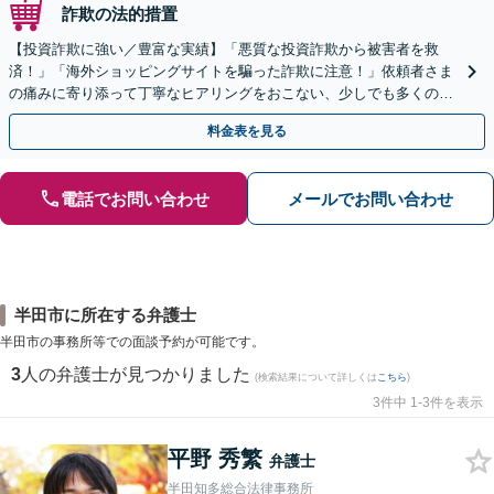
詐欺の法的措置
【投資詐欺に強い／豊富な実績】「悪質な投資詐欺から被害者を救
済！」「海外ショッピングサイトを騙った詐欺に注意！」依頼者さま
の痛みに寄り添って丁寧なヒアリングをおこない、少しでも多くの返
金が得られるよう尽力します！
料金表を見る
電話でお問い合わせ
メールでお問い合わせ
半田市に所在する弁護士
半田市の事務所等での面談予約が可能です。
3
人の弁護士が見つかりました
(検索結果について詳しくは
こちら
)
3件中 1-3件を表示
平野 秀繁
弁護士
半田知多総合法律事務所