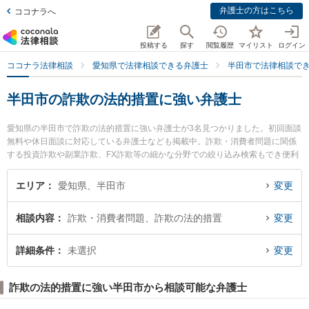
弁護士の方はこちら
ココナラへ
投稿する
探す
閲覧履歴
マイリスト
ログイン
ココナラ法律相談
愛知県で法律相談できる弁護士
半田市で法律相談で
半田市の詐欺の法的措置に強い弁護士
愛知県の半田市で詐欺の法的措置に強い弁護士が3名見つかりました。初回面談
無料や休日面談に対応している弁護士なども掲載中。詐欺・消費者問題に関係
する投資詐欺や副業詐欺、FX詐欺等の細かな分野での絞り込み検索もでき便利
です。特に半田知多総合法律事務所の平野 秀繁弁護士や榊原顕太郎法律事務所
の榊原 顕太郎弁護士、青木透法律事務所の青木 透弁護士のプロフィール情報や
エリア
愛知県、半田市
変更
弁護士費用、強みなどが注目されています。『半田市で土日や夜間に発生した
詐欺の法的措置のトラブルを今すぐに弁護士に相談したい』『詐欺の法的措置
相談内容
詐欺・消費者問題、詐欺の法的措置
変更
のトラブル解決の実績豊富な近くの弁護士を検索したい』『初回相談無料で詐
欺の法的措置を法律相談できる半田市内の弁護士に相談予約したい』などでお
困りの相談者さんにおすすめです。
詳細条件
未選択
変更
詐欺の法的措置に強い半田市から相談可能な弁護士