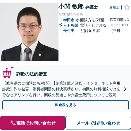
小関 敏郎
弁護士
愛知県
名城法律事務所
営業時間：1
半田市
か
面談方法(対面・
らも相談
電話・ビデオな
0:00~18:00
受付中
ど)は応相談
（平日）
詐欺の法的措置
【岐阜県のご相談にも対応】【副業詐欺／SNS・インターネット利用
詐欺】詐欺被害・消費者問題の解決実績あり。初回の無料相談では充
分なヒアリングを行い、回収の見通しや弁護士費用についてご説明し
ます。一人で悩まずにご相談を【初回相談無料】
料金表を見る
電話でお問い合わせ
メールでお問い合わせ