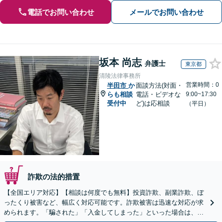
電話でお問い合わせ
メールでお問い合わせ
坂本 尚志
弁護士
東京都
清陵法律事務所
営業時間：0
半田市
か
面談方法(対面・
らも相談
電話・ビデオな
9:00~17:30
受付中
ど)は応相談
（平日）
詐欺の法的措置
【全国エリア対応】【相談は何度でも無料】投資詐欺、副業詐欺、ぼ
ったくり被害など、幅広く対応可能です。詐欺被害は迅速な対応が求
められます。「騙された」「入金してしまった」といった場合は、お