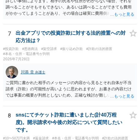
詳しい事情によります。相手の氏名や住所がわからない場合、それを
調べることがそもそもできない、あるいは調べることができても費用
がかかってしまうことがあり、その場合は確実に費用倒れになりそう
です（調査費用は相手に請求できないのが原則だからです）。
7
出金アプリでの投資詐欺に対する法的措置への対
応方法は？
#投資詐欺
#悪徳商法
#架空請求
#振り込め詐欺
#詐欺の法的措置
#本名・住所・電話番号が判明
2026年7月28日
川添 圭
弁護士
ご質問に書かれた相手のメッセージの内容から見るとそれ自体が不当
請求（詐欺）の可能性が高いように思われますが、お書きの内容だけ
では事案の概要が判然としないため、正確な検討が難しいです。例え
ば、最寄りの消費生活センターや自治体の無料法律相談等で、実際の
画面を見て貰いながらアドバイスう受けた方が確実です。
8
snsにてチケット詐欺に遭いました(計40万程
度)。開示請求や今後の対応について質問したい
です。
#10〜50万円未満
#返金請求
#本名・住所・電話番号が判明
#詐欺の法的措置