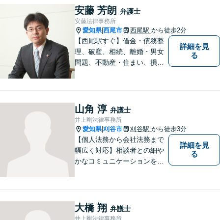
ださい
安藤 芳朗
弁護士
安藤法律事務所
愛知県
西尾市
西尾駅
から徒歩2分
|
【西尾駅すぐ】借金・債務整
詳細を見
理、破産、相続、離婚・男女
る
問題、不動産・住まい、損害
賠償など、様々な問題に対応
します。地域に根差した法律
事務所。【個室対応】
山角 淳
弁護士
井上剛法律事務所
愛知県
刈谷市
刈谷駅
から徒歩3分
|
【個人法務から会社法務まで
詳細を見
幅広く対応】相談者との細や
る
かなコミュニケーションを大
切にし、親切・丁寧で分かり
やすい説明を心がけておりま
す。法律問題でお困りでした
ら、お早めにご相談くださ
大橋 翔
弁護士
い。【JR在来線「刈谷駅」4
井上剛法律事務所