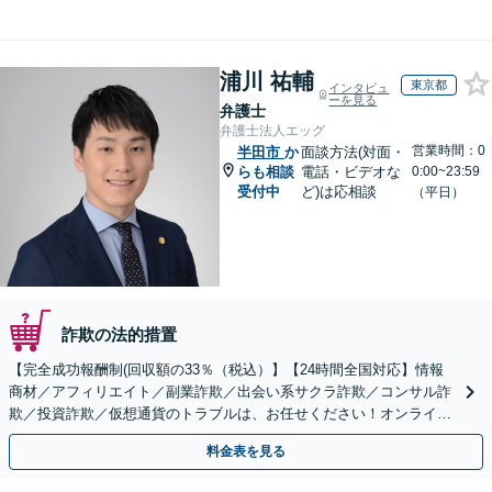
浦川 祐輔
東京都
インタビュ
ーを見る
弁護士
弁護士法人エッグ
営業時間：0
半田市
か
面談方法(対面・
らも相談
電話・ビデオな
0:00~23:59
受付中
ど)は応相談
（平日）
詐欺の法的措置
【完全成功報酬制(回収額の33％（税込）】【24時間全国対応】情報
商材／アフィリエイト／副業詐欺／出会い系サクラ詐欺／コンサル詐
欺／投資詐欺／仮想通貨のトラブルは、お任せください！オンライン
のみで解決も可能！
料金表を見る