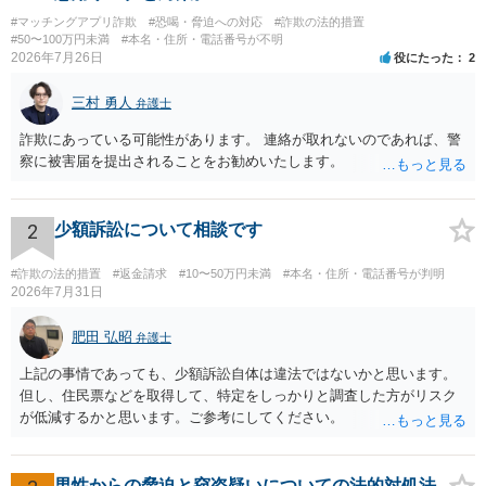
#マッチングアプリ詐欺
#恐喝・脅迫への対応
#詐欺の法的措置
#50〜100万円未満
#本名・住所・電話番号が不明
2026年7月26日
役にたった
2
三村 勇人
弁護士
詐欺にあっている可能性があります。 連絡が取れないのであれば、警
察に被害届を提出されることをお勧めいたします。
2
少額訴訟について相談です
#詐欺の法的措置
#返金請求
#10〜50万円未満
#本名・住所・電話番号が判明
2026年7月31日
肥田 弘昭
弁護士
上記の事情であっても、少額訴訟自体は違法ではないかと思います。
但し、住民票などを取得して、特定をしっかりと調査した方がリスク
が低減するかと思います。ご参考にしてください。
男性からの脅迫と窃盗疑いについての法的対処法