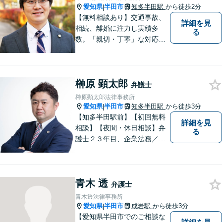
愛知県
半田市
知多半田駅
から徒歩2分
|
【無料相談あり】交通事故、
詳細を見
相続、離婚に注力し実績多
る
数。「親切・丁寧」な対応
で、事務所が一丸となり全力
サポートします。【平日夜間
対応】【完全個室相談】
榊原 顕太郎
弁護士
榊原顕太郎法律事務所
愛知県
半田市
知多半田駅
から徒歩3分
|
【知多半田駅前】【初回無料
詳細を見
相談】【夜間・休日相談】弁
る
護士２３年目、企業法務／交
通事故／借金問題／離婚など
幅広いお困りごとを解決！中
小企業診断士の資格を持つ弁
青木 透
護士が、事業経営を強力サポ
弁護士
ートいたします！【ネット予
青木透法律事務所
約可】【駐車場あり】【見積
愛知県
半田市
成岩駅
から徒歩3分
|
無料】
【愛知県半田市でのご相談な