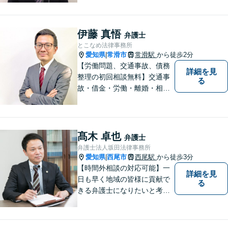
題等、お気軽にご相談くださ
い。
伊藤 真悟
弁護士
とこなめ法律事務所
愛知県
常滑市
常滑駅
から徒歩2分
|
【労働問題、交通事故、債務
詳細を見
整理の初回相談無料】交通事
る
故・借金・労働・離婚・相続
問題が得意です。愛知県常滑
市、東海市、知多市、半田
市、大府市、武豊町、阿久比
町、東浦町、美浜町、南知多
髙木 卓也
弁護士
町などでお困りの方がいまし
弁護士法人坂田法律事務所
たらすぐにご相談ください。
愛知県
西尾市
西尾駅
から徒歩3分
|
【時間外相談の対応可能】一
詳細を見
日も早く地域の皆様に貢献で
る
きる弁護士になりたいと考え
ておりますので宜しくお願い
いたします。【名鉄西尾駅か
ら徒歩3分】お気軽にご相談く