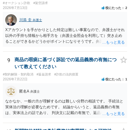
#オークション詐欺
#架空請求
2026年7月13日
役にたった
2
川添 圭
弁護士
Xアカウントを手がかりとした特定は難しい事案なので、弁護士がそれ
以外の手持ち情報から相手方を（弁護士会照会を利用して）突き止め
ることができるかどうかがポイントになりそうです。弁護士による調
査で特定が難しい可能性もあるため、警察への被害届出も同時進行さ
せることになるでしょう。見通しについては、実際の資料等を弁護士
に検討してもらう必要があると思います。弁護士費用は自由化されて
9
商品の瑕疵に基づく訴訟での返品義務の有無につ
いますので個別に確認いただく必要がありますが、そもそも回収でき
いて教えてください
るかどうかが問題になり得る事案であり、被害額の規模からみると、
#契約解除・契約取消
#返金請求
#詐欺の法的措置
仮に回収できたとしても弁護士費用を差し引いた実質回収分はかなり
2026年7月22日
役にたった
1
少なくなる可能性もあるように思います。
匿名A
弁護士
なかなか、一般の方が理解するのは難しい分野の相談です。 手続法と
実体法の理解が必要なためです。 結論からいうと、返品義務の有無
は、実体法上の話であり、 判決文に記載の有無で、返品義務の有無が
左右されることはありません。 ただし、「原告は被告に対し商品を返
品せよ」と判決文に書かれていなくても、 全額支払い判決の前提とし