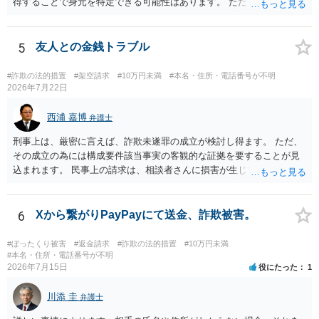
得することで身元を特定できる可能性はあります。 ただ、他人名義の
携帯電話であるなどした場合には特定に結びつけることは難しいとこ
ろです。 LINEについても、詐欺の事案であれば照会できる可能性はあ
りますが、携帯電話の番号を経由する方法より難しくなります。 身元
5
友人との金銭トラブル
を特定した後は、返金の理屈があるかどうかを確認していきます。 基
本的に贈与に該当する場合には返金請求ができません。 詐欺を含め、
#詐欺の法的措置
#架空請求
#10万円未満
#本名・住所・電話番号が不明
当方に返金の理屈があるかどうかを確認していきます。 さらに、渡し
2026年7月22日
た金額について、裏付けがあるかどうかも精査します。 上記を経て、
身元の特定、返金の理屈があると判断できるのであれば、まずは交渉
西浦 嘉博
弁護士
からスタートすることになるでしょう。 ご理解のとおり、詐欺である
刑事上は、厳密に言えば、詐欺未遂罪の成立が検討し得ます。 ただ、
ことの立証は簡単ではありません。 刑事事件化が出来るのであれば、
その成立の為には構成要件該当事実の客観的な証拠を要することが見
返金交渉で有利になる可能性がありますが、民事上の詐欺の立証以上
込まれます。 民事上の請求は、相談者さんに損害が生じていない以
に難しいところがあります。 こちらについては、一度、最寄りの警察
上、困難な様に思われます。 より詳細な事項についてお聞きになりた
署に被害相談をするようにしてください。 具体的な見通しに関して
い場合、最寄りの法律事務所での相談を検討ください。 上記、ご参考
は、証拠を拝見する必要があるため、直接弁護士にご相談された方が
ください。
6
Xから繋がりPayPayにて送金、詐欺被害。
良いかと思います。
#ぼったくり被害
#返金請求
#詐欺の法的措置
#10万円未満
#本名・住所・電話番号が不明
2026年7月15日
役にたった
1
川添 圭
弁護士