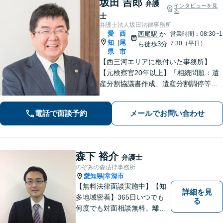
坂田 吉郎
弁護
インタビューを見
る
士
弁護士法人坂田法律事務所
愛
西
西尾駅
か
営業時間：08:30~1
知
尾
|
7:30（平日）
ら徒歩3分
県
市
【西三河エリアに根付いた事務所】
【元検察官20年以上】「相続問題：遺
産分割協議書作成、遺産分割調停等を
適切にサポートします」【同ビル内に
税理士・社労士がいます】不当解雇・
電話で面談予約
メールでお問い合わせ
未払い残業代・就業規則の整備など対
応【当日/夜間/土日対応可】
森下 裕介
弁護士
のぞみの森法律事務所
愛知県
常滑市
|
【無料法律面談実施中】【知
詳細を見
多地域密着】365日いつでも
る
何度でも対面相談無料。離
婚・相続・交通事故・借金問