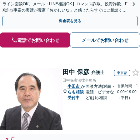
ライン面談OK、メール・LINE相談OK】ロマンス詐欺、投資詐欺、F
X詐欺事案の実績が豊富 ｢おかしいな」と感じたらすぐにご相談くだ
さい。
料金表を見る
電話でお問い合わせ
メールでお問い合わせ
田中 保彦
弁護士
東京都
田中保彦法律事務所
営業時間：1
半田市
か
面談方法(対面・
らも相談
電話・ビデオな
0:00~19:00
受付中
ど)は応相談
（平日）