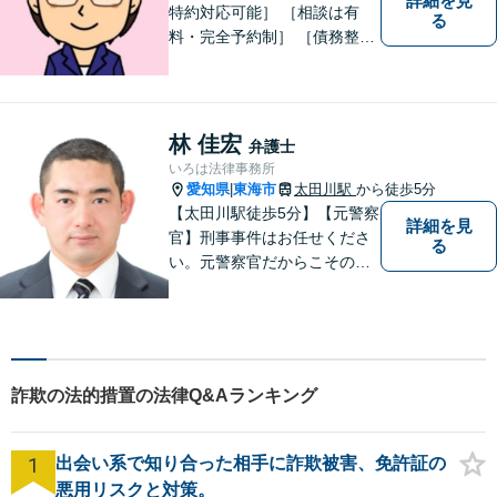
詳細を見
特約対応可能］ ［相談は有
る
料・完全予約制］ ［債務整理
のご相談のみ初回無料］ かか
りつけ医のような信頼でき頼
りになる街の法律家を目指し
ています。 暮らしのトラブ
林 佳宏
弁護士
ル、まずはご相談ください。
いろは法律事務所
愛知県
東海市
太田川駅
から徒歩5分
|
【太田川駅徒歩5分】【元警察
詳細を見
官】刑事事件はお任せくださ
る
い。元警察官だからこその視
点で、有利な解決を目指しま
す。粘り強い交渉を行いま
す。相手側の無理難題に屈す
ることはございません。元警
察官の経験を活かした交通事
詐欺の法的措置の法律Q&Aランキング
故事案対応もいたします。
1
出会い系で知り合った相手に詐欺被害、免許証の
悪用リスクと対策。