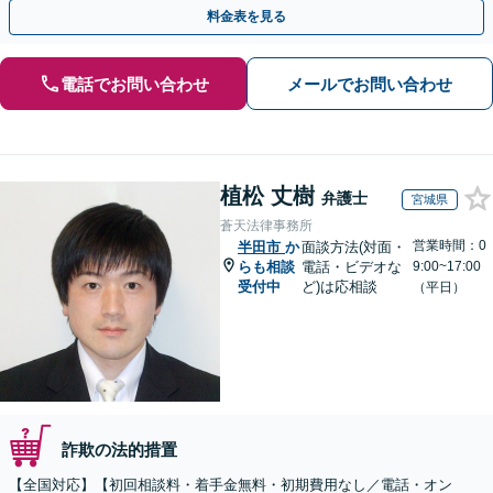
早めにご相談ください。【電話・メール・WEB相談可】
料金表を見る
電話でお問い合わせ
メールでお問い合わせ
植松 丈樹
弁護士
宮城県
蒼天法律事務所
営業時間：0
半田市
か
面談方法(対面・
らも相談
電話・ビデオな
9:00~17:00
受付中
ど)は応相談
（平日）
詐欺の法的措置
【全国対応】【初回相談料・着手金無料・初期費用なし／電話・オン