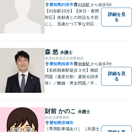
分】【駐車場あり】
愛知県
刈谷市
刈谷駅
から徒歩3分
|
【刈谷駅10分】【休日・夜間
詳細を見
対応】依頼者との対話を大切
る
にし、迅速かつ丁寧な対応を
行っています。交通事故／不
動産／建築紛争／借金問題／
労働問題など幅広いリーガル
サービスを提供。【駐車場完
森 悠
弁護士
備】
東海知多総合法律事務所
愛知県
知多市
朝倉駅
から徒歩3分
|
【名鉄朝倉駅徒歩３分】相続
詳細を見
問題（遺産分割・遺留分請求
る
等）／離婚・男女問題／不動
産問題／交通事故に注力して
います（これらの分野は初回
３０分程度相談無料）。実績
多数。
財前 かのこ
弁護士
財前法律事務所
愛知県
安城市
|
［専用駐車場あり］ ［弁護士