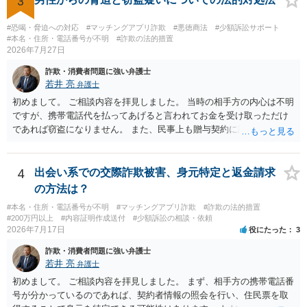
3
#恐喝・脅迫への対応
#マッチングアプリ詐欺
#悪徳商法
#少額訴訟サポート
#本名・住所・電話番号が不明
#詐欺の法的措置
2026年7月27日
詐欺・消費者問題に強い弁護士
若井 亮
弁護士
初めまして。 ご相談内容を拝見しました。 当時の相手方の内心は不明
ですが、携帯電話代を払ってあげると言われてお金を受け取っただけ
であれば窃盗になりません。 また、民事上も贈与契約に該当すると思
われるところ、返済の義務はありません。 これ以上のやり取りをせ
ず、可能であればブロックをするようにしてください。 ご不安であれ
ば、最寄りの警察署に相談をしても良いかもしれません。 以上、ご参
4
出会い系での交際詐欺被害、身元特定と返金請求
考になれば幸いです。
の方法は？
#本名・住所・電話番号が不明
#マッチングアプリ詐欺
#詐欺の法的措置
#200万円以上
#内容証明作成送付
#少額訴訟の相談・依頼
2026年7月17日
役にたった
3
詐欺・消費者問題に強い弁護士
若井 亮
弁護士
初めまして。 ご相談内容を拝見しました。 まず、相手方の携帯電話番
号が分かっているのであれば、契約者情報の照会を行い、住民票を取