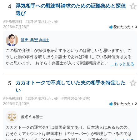
明確にいえないような案件において開示がなされる可能性も低いので
4
浮気相手への慰謝料請求のための証拠集めと探偵
はないかと推察します。
選び
#不倫慰謝料
#慰謝料請求したい側
2026年7月26日
役にたった
3
笹田 典宏
弁護士
この場で弁護士が探偵を紹介するというのは難しいと思いますが、こ
うした類の事件を取り扱う弁護士であれば利用している興信所はある
かと思います。 おそらく弁護士が入って慰謝料請求という流れになる
かと思いますので、いずれにせよ一度法律相談に行かれることをお勧
めします。
5
カカオトークで不貞していた夫の相手を特定した
い
#不倫慰謝料
#慰謝料請求したい側
#異性関係(不貞等)
2026年7月20日
役にたった
2
匿名A
弁護士
カカオトークの運営会社は韓国企業であり、日本法人はあるものの、
おそらくアカウントは韓国本社（のサーバー）が管理しているのでは
ないかと思います（XやInstagramと同じ）。弁護士会照会は日本法に