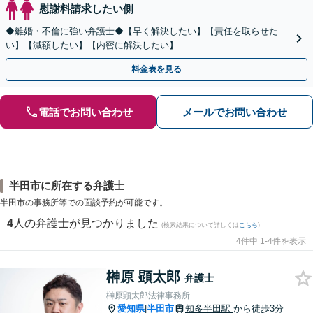
慰謝料請求したい側
◆離婚・不倫に強い弁護士◆【早く解決したい】【責任を取らせた
い】【減額したい】【内密に解決したい】
料金表を見る
電話でお問い合わせ
メールでお問い合わせ
半田市に所在する弁護士
半田市の事務所等での面談予約が可能です。
4
人の弁護士が見つかりました
(検索結果について詳しくは
こちら
)
4件中 1-4件を表示
榊原 顕太郎
弁護士
榊原顕太郎法律事務所
愛知県
半田市
知多半田駅
から徒歩3分
|