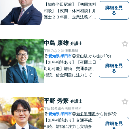
【知多半田駅前】【初回無料
詳細を見
相談】【夜間・休日相談】弁
る
護士２３年目、企業法務／交
通事故／借金問題／離婚など
幅広いお困りごとを解決！中
小企業診断士の資格を持つ弁
中島 康雄
護士が、事業経営を強力サポ
弁護士
ートいたします！【ネット予
半田みなと法律事務所
約可】【駐車場あり】【見積
愛知県
半田市
青山駅
から徒歩10分
|
無料】
【無料相談あり】【夜間土日
詳細を見
対応可能】離婚、交通事故、
る
相続、借金問題に注力してお
ります。お気軽にご相談くだ
さい。
平野 秀繁
弁護士
半田知多総合法律事務所
愛知県
半田市
知多半田駅
から徒歩2分
|
【無料相談あり】交通事故、
詳細を見
相続、離婚に注力し実績多
る