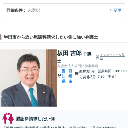
詳細条件
未選択
変更
半田市から近い慰謝料請求したい側に強い弁護士
坂田 吉郎
弁護
インタビューを見
る
士
弁護士法人坂田法律事務所
愛
西
西尾駅
か
営業時間：08:30~1
知
尾
|
7:30（平日）
ら徒歩3分
県
市
慰謝料請求したい側