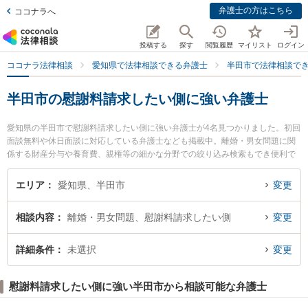
弁護士の方はこちら
ココナラへ
投稿する
探す
閲覧履歴
マイリスト
ログイン
ココナラ法律相談
愛知県で法律相談できる弁護士
半田市で法律相談で
半田市の慰謝料請求したい側に強い弁護士
愛知県の半田市で慰謝料請求したい側に強い弁護士が4名見つかりました。初回
面談無料や休日面談に対応している弁護士なども掲載中。離婚・男女問題に関
係する財産分与や養育費、親権等の細かな分野での絞り込み検索もでき便利で
す。特に榊原顕太郎法律事務所の榊原 顕太郎弁護士や半田みなと法律事務所の
中島 康雄弁護士、半田知多総合法律事務所の平野 秀繁弁護士のプロフィール情
エリア
愛知県、半田市
変更
報や弁護士費用、強みなどが注目されています。『半田市で土日や夜間に発生
した慰謝料請求したい側のトラブルを今すぐに弁護士に相談したい』『慰謝料
相談内容
離婚・男女問題、慰謝料請求したい側
変更
請求したい側のトラブル解決の実績豊富な近くの弁護士を検索したい』『初回
相談無料で慰謝料請求したい側を法律相談できる半田市内の弁護士に相談予約
したい』などでお困りの相談者さんにおすすめです。
詳細条件
未選択
変更
慰謝料請求したい側に強い半田市から相談可能な弁護士