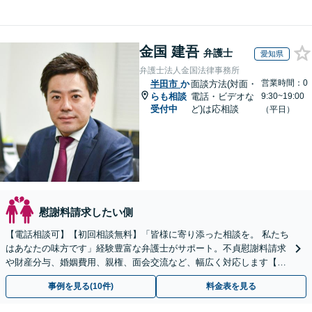
金国 建吾
弁護士
愛知県
弁護士法人金国法律事務所
営業時間：0
半田市
か
面談方法(対面・
らも相談
電話・ビデオな
9:30~19:00
受付中
ど)は応相談
（平日）
慰謝料請求したい側
【電話相談可】【初回相談無料】「皆様に寄り添った相談を。 私たち
はあなたの味方です」経験豊富な弁護士がサポート。不貞慰謝料請求
や財産分与、婚姻費用、親権、面会交流など、幅広く対応します【夜
間・休日面談可】【完全個室】【名古屋駅7分】
事例を見る(10件)
料金表を見る