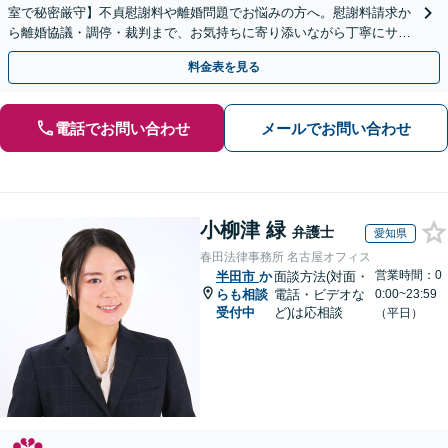
室で秘密厳守】不貞慰謝料や離婚問題でお悩みの方へ。慰謝料請求か
ら離婚協議・調停・裁判まで、お気持ちに寄り添いながら丁寧にサポ
ートいたします。
料金表を見る
電話でお問い合わせ
メールでお問い合わせ
小柳津 緑
弁護士
愛知県
春田法律事務所 名古屋オフィス
営業時間：0
半田市
か
面談方法(対面・
らも相談
電話・ビデオな
0:00~23:59
受付中
ど)は応相談
（平日）