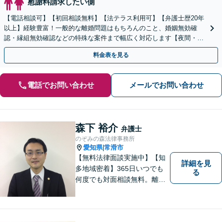
慰謝料請求したい側
【電話相談可】【初回相談無料】【法テラス利用可】【弁護士歴20年
以上】経験豊富！一般的な離婚問題はもちろんのこと、婚姻無効確
認・縁組無効確認などの特殊な案件まで幅広く対応します【夜間・休
日面談可】【完全個室】【子連れ相談可】【刈谷駅3分】
料金表を見る
電話でお問い合わせ
メールでお問い合わせ
森下 裕介
弁護士
のぞみの森法律事務所
愛知県
常滑市
|
【無料法律面談実施中】【知
詳細を見
多地域密着】365日いつでも
る
何度でも対面相談無料。離
婚・相続・交通事故・借金問
題等、お気軽にご相談くださ
い。