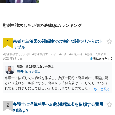
どんな困難も共に乗り越え
て、明るい未来へと進みまし
ょう。 地域のみなさまからの
ご相談、お待ちしておりま
慰謝料請求したい側の法律Q&Aランキング
す。
1
患者と主治医の関係性での性的な関わりからのト
ラブル
#慰謝料請求したい側
#慰謝料請求・訴訟
#示談
#産婦人科
#患者・入所者側
2026年8月5日
役にたった
2
離婚・男女問題に強い弁護士
白井 弘昭
弁護士
弁護士に依頼して告訴状を作成し、弁護士同行で警察署にて事情説明
という流れが一般的ですが、警察から「被害届は、出してもいいがそ
れでもう打切りにしてほしい」と言われているのでしたら、あまり結
論は変わらないかもしれないですね。 所轄の警察を飛び越えて、直接
検察庁に訴えるのもありかもしれないですが、実際に捜査をするの
は、結局所轄だと思われますので、やはり結論は変わらないかもしれ
2
弁護士に浮気相手への慰謝料請求を依頼する費用
ないです。 一度、最寄りの「刑事に強い」とうたっている弁護士に相
相場は？
談してみてはいかがでしょうか。 以上、ご参考まで。