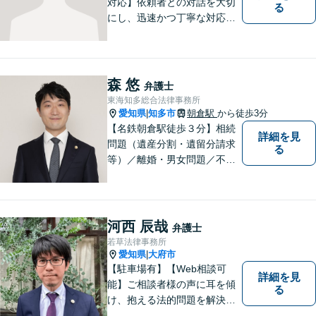
対応】依頼者との対話を大切
る
にし、迅速かつ丁寧な対応を
行っています。交通事故／不
動産／建築紛争／借金問題／
労働問題など幅広いリーガル
サービスを提供。【駐車場完
森 悠
弁護士
備】
東海知多総合法律事務所
愛知県
知多市
朝倉駅
から徒歩3分
|
【名鉄朝倉駅徒歩３分】相続
詳細を見
問題（遺産分割・遺留分請求
る
等）／離婚・男女問題／不動
産問題／交通事故に注力して
います（これらの分野は初回
３０分程度相談無料）。実績
多数。
河西 辰哉
弁護士
若草法律事務所
愛知県
大府市
|
【駐車場有】【Web相談可
詳細を見
能】ご相談者様の声に耳を傾
る
け、抱える法的問題を解決す
るために全力を尽くします。