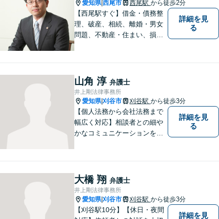
愛知県
西尾市
西尾駅
から徒歩2分
|
【西尾駅すぐ】借金・債務整
詳細を見
理、破産、相続、離婚・男女
る
問題、不動産・住まい、損害
賠償など、様々な問題に対応
します。地域に根差した法律
事務所。【個室対応】
山角 淳
弁護士
井上剛法律事務所
愛知県
刈谷市
刈谷駅
から徒歩3分
|
【個人法務から会社法務まで
詳細を見
幅広く対応】相談者との細や
る
かなコミュニケーションを大
切にし、親切・丁寧で分かり
やすい説明を心がけておりま
す。法律問題でお困りでした
ら、お早めにご相談くださ
大橋 翔
弁護士
い。【JR在来線「刈谷駅」4
井上剛法律事務所
分】【駐車場あり】
愛知県
刈谷市
刈谷駅
から徒歩3分
|
【刈谷駅10分】【休日・夜間
詳細を見