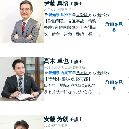
伊藤 真悟
弁護士
とこなめ法律事務所
愛知県
常滑市
常滑駅
から徒歩2分
|
【労働問題、交通事故、債務
詳細を見
整理の初回相談無料】交通事
る
故・借金・労働・離婚・相続
問題が得意です。愛知県常滑
市、東海市、知多市、半田
市、大府市、武豊町、阿久比
町、東浦町、美浜町、南知多
髙木 卓也
弁護士
町などでお困りの方がいまし
弁護士法人坂田法律事務所
たらすぐにご相談ください。
愛知県
西尾市
西尾駅
から徒歩3分
|
【時間外相談の対応可能】一
詳細を見
日も早く地域の皆様に貢献で
る
きる弁護士になりたいと考え
ておりますので宜しくお願い
いたします。【名鉄西尾駅か
ら徒歩3分】お気軽にご相談く
ださい
安藤 芳朗
弁護士
安藤法律事務所