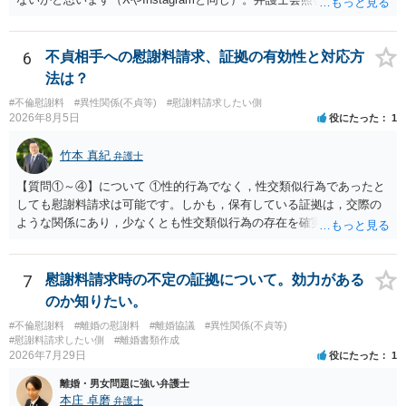
基づく制度であり、送付先は日本国内とするのが原則で、外国企業に
対する照会は基本的にできないと解されています（弁護士会によって
は例外的に認める扱いもありますが、かなり限定されているので一般
6
不貞相手への慰謝料請求、証拠の有効性と対応方
的ではないでしょう）。もし韓国本社がアカウント管理をしているな
法は？
ら、日本法人へ送っても「ウチでは管理していない」という回答にな
#不倫慰謝料
#異性関係(不貞等)
#慰謝料請求したい側
ります。 個人で直接他人のID情報の開示を求めても拒否されるでしょ
2026年8月5日
役にたった
1
う。
竹本 真紀
弁護士
【質問①～④】について ①性的行為でなく，性交類似行為であったと
しても慰謝料請求は可能です。しかも，保有している証拠は，交際の
ような関係にあり，少なくとも性交類似行為の存在を確実に証明でき
るものです（裏を返せば，証拠で認められる範囲でしか認めていない
ことを窺わせるものです。）。ですから，慰謝料請求を進めることで
よいと思います。 ただ．慰謝料額については，婚姻破綻に至っていな
7
慰謝料請求時の不定の証拠について。効力がある
いとして，この点を考慮されることになるかもしれません。 ②夫との
のか知りたい。
今後のことを考えて書いてもらうか否かを検討するのがよいと思いま
#不倫慰謝料
#離婚の慰謝料
#離婚協議
#異性関係(不貞等)
す。今ある証拠以上のことを証明（証明力を強めることも含む）でき
#慰謝料請求したい側
#離婚書類作成
るのであれば，前向きに検討を進めるという考え方でもよいでしょ
2026年7月29日
役にたった
1
う。慰謝料請求としては証拠として使えることが前提であり，その価
離婚・男女問題に強い弁護士
値と夫との関係との均衡のように思います。 ③行政書士に委任をして
本庄 卓磨
弁護士
いるのであれば，どのような内容の委任なのか不明ですが，その行政