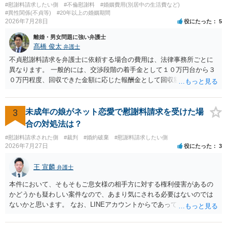
#慰謝料請求したい側
#不倫慰謝料
#婚姻費用(別居中の生活費など)
#異性関係(不貞等)
#20年以上の婚姻期間
2026年7月28日
役にたった
5
離婚・男女問題に強い弁護士
髙橋 俊太
弁護士
不貞慰謝料請求を弁護士に依頼する場合の費用は、法律事務所ごとに
異なります。 一般的には、交渉段階の着手金として１０万円台から３
０万円程度、回収できた金額に応じた報酬金として回収額の１０％か
ら２０％程度が設定されていることがあります。訴訟に移行する場合
には、追加着手金や日当、実費が発生することもあります。 もっと
も、証拠が十分にあるか、相手方の住所・勤務先が分かるか、慰謝料
3
未成年の娘がネット恋愛で慰謝料請求を受けた場
額、離婚の有無、交渉で終わるか訴訟まで見込むかによって、費用は
合の対処法は？
変わり得ます。依頼前に、交渉だけの場合、訴訟になった場合、回収
#慰謝料請求された側
#裁判
#婚約破棄
#慰謝料請求したい側
できなかった場合の費用を確認しておくとよいでしょう。 弁護士選び
2026年7月27日
役にたった
3
では、不貞慰謝料案件の経験が相応にあるか、費用体系が明確か、見
通しを過度に楽観的に言い過ぎないか、質問に具体的に答えてくれる
王 宣麟
弁護士
か、連絡方法（メール、電話、弁護士直接か事務局員を介するかな
ど）や対応スピードが合うかを確認するとよいと思います。いずれに
本件において、そもそもご息女様の相手方に対する権利侵害があるの
しましても、弁護士への相談・依頼にあたっては、証拠資料、夫と相
かどうかも疑わしい案件なので、あまり気にされる必要はないのでは
手方の関係、相手方の氏名・住所等、夫婦関係への影響、離婚予定の
ないかと思います。 なお、LINEアカウントからであっても、そこに紐
有無など事実関係をよく整理して相談されることをお勧めいたしま
づけられた電話番号の開示→携帯電話会社から氏名・住所が開示され
す。
るパターンはありえるものの、本件のような精神的損害が発生したと