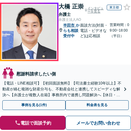
大橋 正崇
東京都
インタビュ
ーを見る
弁護士
弁護士法人AO
営業時間：0
半田市
か
面談方法(対面・
らも相談
電話・ビデオな
9:00~18:00
受付中
ど)は応相談
（平日）
慰謝料請求したい側
【電話・LINE相談可】【初回面談無料】【司法書士経験10年以上】不
動産が絡む複雑な財産分与も、不動産会社と連携してスピーディな解
決へ【弁護士が複数人在籍】事務所内で連携し問題解決へ【休日・夜
間面談可】【子連れ相談可】【虎ノ門駅1分】
事例を見る(1件)
料金表を見る
電話で面談予約
メールでお問い合わせ