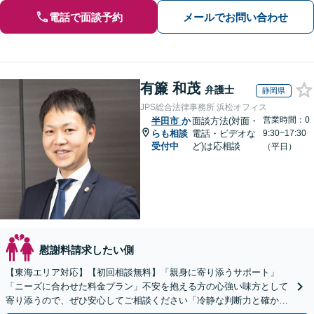
電話で面談予約
メールでお問い合わせ
有簾 和茂
弁護士
静岡県
JPS総合法律事務所 浜松オフィス
営業時間：0
半田市
か
面談方法(対面・
らも相談
電話・ビデオな
9:30~17:30
受付中
ど)は応相談
（平日）
慰謝料請求したい側
【東海エリア対応】【初回相談無料】「親身に寄り添うサポート」
「ニーズに合わせた料金プラン」不安を抱える方の心強い味方として
寄り添うので、ぜひ安心してご相談ください「冷静な判断力と確かな