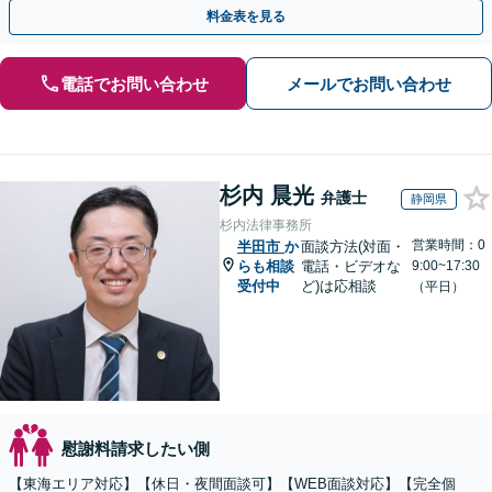
交渉力で、あなたの権利を守ります」【休日・夜間相談可】
料金表を見る
電話でお問い合わせ
メールでお問い合わせ
杉内 晨光
弁護士
静岡県
杉内法律事務所
営業時間：0
半田市
か
面談方法(対面・
らも相談
電話・ビデオな
9:00~17:30
受付中
ど)は応相談
（平日）
慰謝料請求したい側
【東海エリア対応】【休日・夜間面談可】【WEB面談対応】【完全個