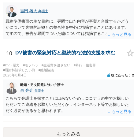
吉田 雄大
弁護士
最終準備書面の主な目的は、尋問で出た内容が事実と合致するかどう
かについて客観的証拠との整合性を中心に指摘することにあります。
ですので、被告が尋問でついた嘘については指摘することが大切で
す。また、尋問でそれまで出てこなかった新しい話が出た場合でも、
事実でないとの指摘をすることも必要です。 これらの点について最終
準備書面で的確な指摘ができれば裁判所の理解も深まると思います
10
DV被害の緊急対応と継続的な法的支援を求む
が、和解のときに裁判所から開示された金額からさらに判決金額が増
えるかどうかは、裁判官の個性に依る点が大きいので、何ともいえま
#DV・暴力
#モラハラ
#生活費を渡さない
#暴行・傷害罪
せん。
#慰謝料請求したい側
#離婚協議
2026年8月4日
役にたった
2
離婚・男女問題に強い弁護士
泉 亮介
弁護士
こちらで弁護士を探すことは出来ないため，ココナラの中でお探しい
ただいてご連絡をお取りいただくか，インターネット等でお探しいた
だく必要があるかと思われます。
もっとみる