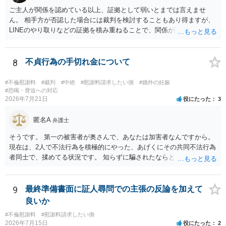
書士との協議になると思います。請求するか，訴訟にするか，その点
ご主人が関係を認めている以上、証拠として弱いとまでは言えませ
の見極めや，相手方は性交類似行為は認めているのか，それさえも否
ん。 相手方が否認した場合には裁判を検討することもあり得ますが、
定しているのかによって，考え方・進め方は変わってくると思いま
LINEのやり取りなどの証拠を積み重ねることで、関係が認定される余
す。 ④性交類似行為を認めているにもかかわらず支払を拒否するので
地は十分にあります。 ただし、手元の証拠でどこまで認定できるかは
あれば，本人（行政書士でも同じだと思います。）への対応ではあま
個別の事情によりますので、お早めに弁護士に相談されることをおす
り変わらないように思います。減額で折り合えるなら本人様の交渉で
すめします。
8
不貞行為の手切れ金について
もよいように思いますが，ゼロかどうかの観点であれば，訴訟に進む
しかなくなるようにも思います。そうしますと，お近くの弁護士に相
#不倫慰謝料
#裁判
#中絶
#慰謝料請求したい側
#婚外の妊娠
談して進めることを検討した方がよいようにも思います。
#恐喝・脅迫への対応
2026年7月21日
役にたった
3
匿名A
弁護士
そうです。 第一の被害者が奥さんで、あなたは加害者なんですから。
現在は、2人で不法行為を積極的にやった、あげくにその共同不法行為
者同士で、揉めてる状況です。 知らずに騙されたならともか
く・・・。 それでも経緯を考えれば多少は、その男よりは同情できる
というだけですから。
9
最終準備書面に証人尋問での主張の反論を加えて
良いか
#不倫慰謝料
#慰謝料請求したい側
2026年7月15日
役にたった
2