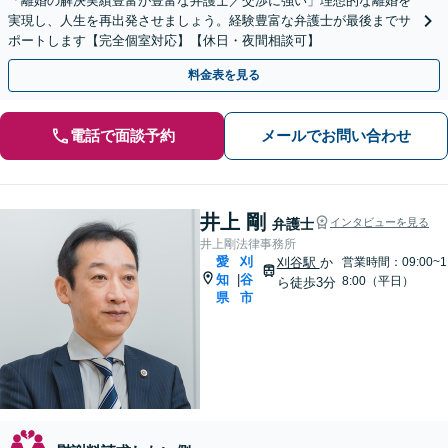
「離婚の解決実績豊富が豊富な弁護士／交渉に強い」理想的な離婚を
実現し、人生を再出発させましょう。経験豊富な弁護士が最後までサ
ポートします【完全個室対応】【休日・夜間相談可】
料金表を見る
電話で面談予約
メールでお問い合わせ
井上 剛
弁護士
インタビューを見る
井上剛法律事務所
愛
刈
刈谷駅
か
営業時間：09:00~1
知
谷
|
8:00（平日）
ら徒歩3分
県
市