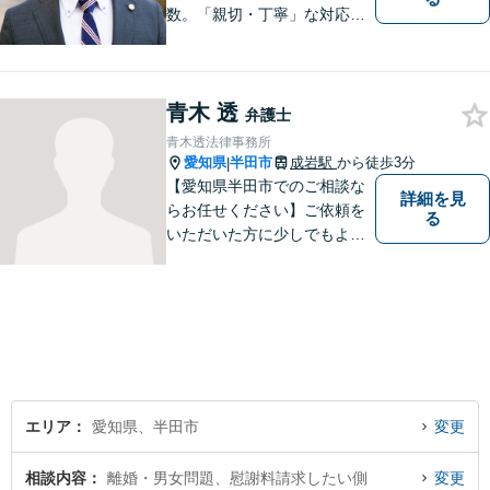
数。「親切・丁寧」な対応
で、事務所が一丸となり全力
サポートします。【平日夜間
対応】【完全個室相談】
青木 透
弁護士
青木透法律事務所
愛知県
半田市
成岩駅
から徒歩3分
|
【愛知県半田市でのご相談な
詳細を見
らお任せください】ご依頼を
る
いただいた方に少しでもよい
結果をもたらせるよう努力し
ていきたいと考えています。
エリア
愛知県、半田市
変更
相談内容
離婚・男女問題、慰謝料請求したい側
変更