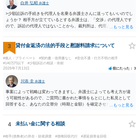
白井 弘昭
弁護士
の内部事情は、私に対する返還義務の発生や履行時期には何ら影響を
及ぼすものではありません。 これ以上、本件の解決を不必要に遅延さ
>少額訟訴の手続きを代理人を名乗る弁護士さんに送ってもいいのでし
せることなく、誠意をもって速やかに返金手続を履行されるよう、強
ょうか？ 相手方が立てているとする弁護士は、「交渉」の代理人です
く求めます。 以上
ので、訴訟の代理人ではないことから、裁判所は、代理人宛ての訴状
を受け取ることは無いと思われます。 なお、交渉段階で代理人が就い
ている場合は、相手方（被告）の住所で訴状を作成提出し、裁判所に
代理人が就いていたことを知らせると（訴状の記載内容から明らかな
3
貸付金返済の法的手段と慰謝料請求について
場合も）、裁判所が当該代理人弁護士に事前連絡し、引き続き訴訟も
受任するかを聞いたうえで、受任の意志が明らかになったところで、
#個人・プライベート
#契約書・借用書なし
#音信不通・行方不明の相手
直接被告に送達するのではなく、代理人に訴状の受領を促すこともあ
#140万円以下
#少額訴訟の相談・依頼
2026年7月13日
役にたった
3
ります。 ラインのやり取りでしか証拠がないと、実際の本人性が明ら
かではありません。もちろん弁護士（２０万円の請求で代理人弁護士
川添 圭
に委任するかも疑わしいのですが）も住所は明らかにしないでしょ
弁護士
う。 何か本人を示す事実（振込先などの情報）から、相手の住所等の
事案によって戦略は変わってきますし、弁護士によっても考え方が違
情報を割り出していくしかないように思えます。 以上、ご参考まで。
う可能性があるので、ご質問に書かれた事情をもとにした私見として
回答すると、あなたの立替分（時期と金額）を確定させた上で、淡々
と訴訟提起する方がよい事案ではないかと思料します。支払督促だ
と、もし異議申立てがなされる可能性が高そうであれば時間の浪費
（通常訴訟へ移行する日数分空転する）になりますし、支払督促及び
4
未払い金に関する相談
その異議後の通常訴訟は相手方の住所地が管轄裁判所になるため（特
に相手方が遠方である場合は）対応が面倒な場合があるからです。相
#相手(債務者)の所在・財産調査
#債権回収代行
#遅延損害金回収