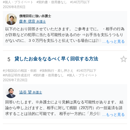
手方の主張については、和解で減額を考慮すればよいと思います。 な
#個人・プライベート
#契約書・借用書なし
#140万円以下
2026年8月6日
お、残念ながら、「連絡も返ってこず、返済の目処も立たずで精神的
ダメージが大きく」という理由では、慰謝料請求は通常は認められま
債権回収に強い弁護士
せん。
森本 偲音
弁護士
以下のとおり回答させていただきます。 ご参考までに。 ・相手の行為
が詐欺などの犯罪に当たる可能性があるのか ⇒お手当を支払うつもり
がないのに、３０万円を支払うと伝えている場合には詐欺罪に該当す
る可能性があります。 ・未払い金を回収するためにどのような法的手
段が取れるのか ⇒契約に基づく履行請求として３０万円を請求するこ
とが考えられますが、 パパ活の契約は、売春防止法に抵触する契約
5
貸したお金をなるべく早く回収する方法
であるため、公序良俗に反する契約として 民法上無効（民法９０
条）となるため、相手方に請求できない可能性が高いです。 ・相手の
#少額訴訟の相談・依頼
#強制執行・差し押さえ
#140万円以下
氏名や住所が分からない状態でも対応可能なのか ⇒訴訟等の裁判上の
#内容証明作成送付
#契約書・借用書なし
#個人・プライベート
2026年7月28日
手続を利用する場合には、原則として相手方の住所・氏名を把握して
いる必要があります。
澁谷 望
弁護士
回答いたします。※弁護士により見解は異なる可能性があります。 結
論から申し上げますと、相手に対して残額（29万円）の一括返済を請
求することは法的に可能です。 相手が一方的に「月少額ずつ返す」と
言ってきたとしても、あなたが同意していない以上、分割払いの合意
は成立していません。当初の返済期日も過ぎているため、一括返済を