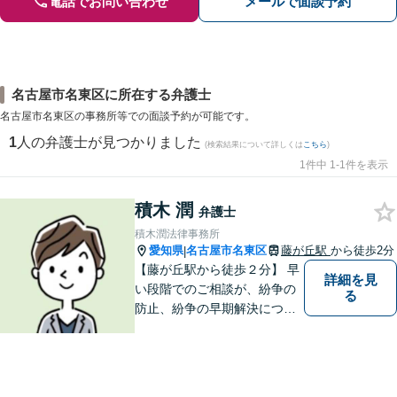
電話でお問い合わせ
メールで面談予約
名古屋市名東区に所在する弁護士
名古屋市名東区の事務所等での面談予約が可能です。
1
人の弁護士が見つかりました
(検索結果について詳しくは
こちら
)
1件中 1-1件を表示
積木 潤
弁護士
積木潤法律事務所
愛知県
名古屋市名東区
藤が丘駅
から徒歩2分
|
【藤が丘駅から徒歩２分】 早
詳細を見
い段階でのご相談が、紛争の
る
防止、紛争の早期解決につな
がります。 まずはお気軽にご
相談ください。