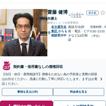
齋藤 健博
東京都
インタビュ
ーを見る
弁護士
銀座さいとう法律事務所
名古屋市名
面談方法(対
営業時間：0
東区
からも
面・電話・ビデ
6:00~23:55
相談受付中
オなど)は応相
（平日）
談
契約書・借用書なしの債権回収
【当日・休日・夜間相談可】債権をためない為の予防策と実際の回収
はお任せください。迅速に行動し丁寧に対応いたします。まずはお電
話ください。
事例を見る(1件)
料金表を見る