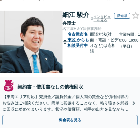
細江 駿介
愛知県
インタビュ
ーを見る
弁護士
名古屋H＆Y法律事務所
名古屋市名
面談方法(対
営業時間：1
東区
からも
面・電話・ビデ
0:00~19:00
相談受付中
オなど)は応相
（平日）
談
契約書・借用書なしの債権回収
【東海エリア対応】売掛金／請負代金／個人間の貸金など債権回収の
お悩みはご相談ください。簡単に妥協することなく、粘り強さを武器
に回収に努めてまいります。状況や債権額、相手の出方を見ながら、
効果的な方法を臨機応変に対応いたします【土日祝対応可】
料金表を見る