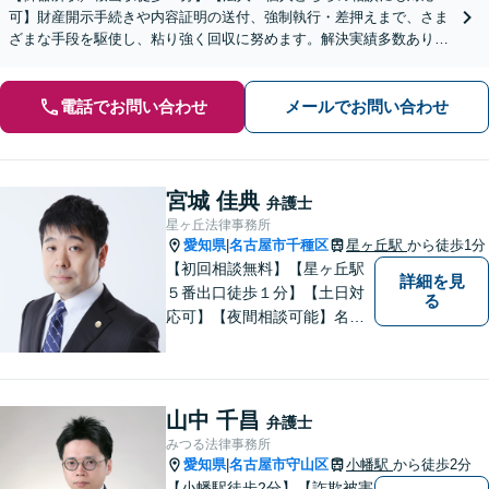
可】財産開示手続きや内容証明の送付、強制執行・差押えまで、さま
ざまな手段を駆使し、粘り強く回収に努めます。解決実績多数あり。
【債権回収にお困りの企業様の顧問契約にも注力】
電話でお問い合わせ
メールでお問い合わせ
宮城 佳典
弁護士
星ヶ丘法律事務所
愛知県
名古屋市千種区
星ヶ丘駅
から徒歩1分
|
【初回相談無料】【星ヶ丘駅
詳細を見
５番出口徒歩１分】【土日対
る
応可】【夜間相談可能】名古
屋市千種区の弁護士です。ぜ
ひ一度ご相談ください。
山中 千昌
弁護士
みつる法律事務所
愛知県
名古屋市守山区
小幡駅
から徒歩2分
|
【小幡駅徒歩2分】【詐欺被害