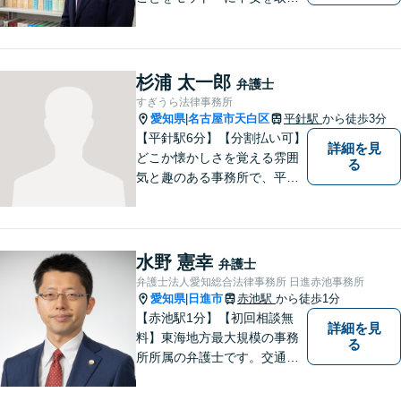
除くサポートをしてまいりま
す。法律の観点からだけでな
く、お気持ちやご事情に寄り
添った対応が可能です。お気
杉浦 太一郎
弁護士
軽にご相談ください。
すぎうら法律事務所
愛知県
名古屋市天白区
平針駅
から徒歩3分
|
【平針駅6分】【分割払い可】
詳細を見
どこか懐かしさを覚える雰囲
る
気と趣のある事務所で、平針
に縁とゆかりを持った弁護士
が【相続・不動産・一般民
事・企業法務・税務】といっ
た幅広い対応業務で問題解決
水野 憲幸
弁護士
に取り組みます。
弁護士法人愛知総合法律事務所 日進赤池事務所
愛知県
日進市
赤池駅
から徒歩1分
|
【赤池駅1分】【初回相談無
詳細を見
料】東海地方最大規模の事務
る
所所属の弁護士です。交通事
故、離婚問題、相続問題等多
数の事件を扱っています。初