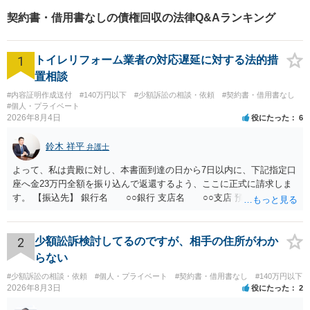
経験あり】不動産トラブル／
契約書・借用書なしの債権回収の法律Q&Aランキング
不動産を含む相続／債権回収
など
1
トイレリフォーム業者の対応遅延に対する法的措
置相談
#内容証明作成送付
#140万円以下
#少額訴訟の相談・依頼
#契約書・借用書なし
#個人・プライベート
2026年8月4日
役にたった
6
鈴木 祥平
弁護士
よって、私は貴殿に対し、本書面到達の日から7日以内に、下記指定口
座へ金23万円全額を振り込んで返還するよう、ここに正式に請求しま
す。 【振込先】 銀行名 ○○銀行 支店名 ○○支店 預金種別 普通
口座番号 ○○○○○○○ 口座名義 ○○○○ 万一、上記期限までに返金がな
されない場合には、貴殿には任意に返金する意思がないものと判断
し、やむを得ず、返還金23万円及びこれに対する遅延損害金の支払い
2
少額訟訴検討してるのですが、相手の住所がわか
を求める民事訴訟、支払督促その他必要な法的手続を直ちに講じま
らない
す。 その際には、訴訟に要する費用その他法令上認められる金員につ
#少額訴訟の相談・依頼
#個人・プライベート
#契約書・借用書なし
#140万円以下
いても併せて請求する予定ですので、あらかじめ申し添えます。 本件
2026年8月3日
役にたった
2
は、貴殿自らが契約を解約したことによって生じた返還義務の履行を
求めるものにすぎません。貴殿の仕入先との取引関係や返金時期など