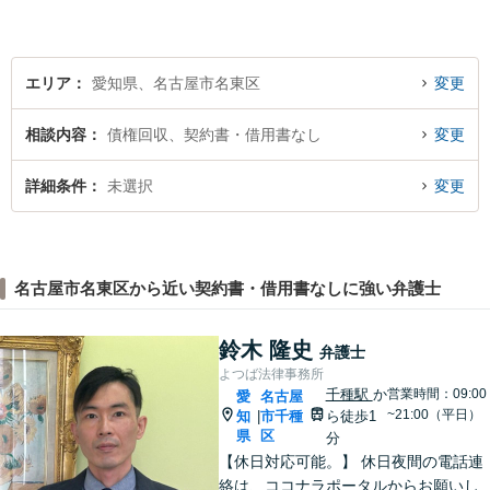
エリア
愛知県、名古屋市名東区
変更
相談内容
債権回収、契約書・借用書なし
変更
詳細条件
未選択
変更
名古屋市名東区から近い契約書・借用書なしに強い弁護士
鈴木 隆史
弁護士
よつば法律事務所
千種駅
か
営業時間：09:00
愛
名古屋
~21:00（平日）
知
市千種
ら徒歩1
|
県
区
分
【休日対応可能。】 休日夜間の電話連
絡は、ココナラポータルからお願いし