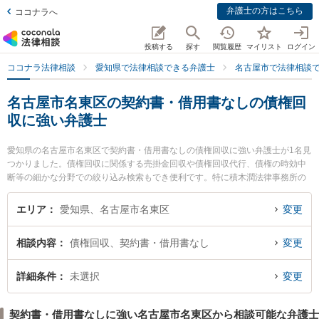
弁護士の方はこちら
ココナラへ
投稿する
探す
閲覧履歴
マイリスト
ログイン
ココナラ法律相談
愛知県で法律相談できる弁護士
名古屋市で法律相談
名古屋市名東区の契約書・借用書なしの債権回
収に強い弁護士
愛知県の名古屋市名東区で契約書・借用書なしの債権回収に強い弁護士が1名見
つかりました。債権回収に関係する売掛金回収や債権回収代行、債権の時効中
断等の細かな分野での絞り込み検索もでき便利です。特に積木潤法律事務所の
積木 潤弁護士のプロフィール情報や弁護士費用、強みなどが注目されていま
す。『名古屋市名東区で土日や夜間に発生した契約書・借用書なしの債権回収
エリア
愛知県、名古屋市名東区
変更
のトラブルを今すぐに弁護士に相談したい』『契約書・借用書なしの債権回収
のトラブル解決の実績豊富な近くの弁護士を検索したい』『初回相談無料で契
相談内容
債権回収、契約書・借用書なし
変更
約書・借用書なしの債権回収を法律相談できる名古屋市名東区内の弁護士に相
談予約したい』などでお困りの相談者さんにおすすめです。
詳細条件
未選択
変更
契約書・借用書なしに強い名古屋市名東区から相談可能な弁護士