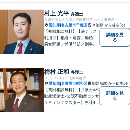
回相談無料、営業時間外の相
談対応も行っております。ま
村上 光平
弁護士
ずは、お気軽にお電話くださ
弁護士法人名古屋北法律事務所 ちくさ事務所
い。
愛知県
名古屋市千種区
今池駅
から徒歩5分
|
【初回相談無料】【法テラス
詳細を見
利用可】相続・遺言／離婚・
る
男女問題／労働問題／刑事事
件／借金問題に注力！依頼者
さまのお悩みに寄り添った、
質の高いリーガルサービスを
ご提供。小さなお困り事でも
梅村 正和
弁護士
構いません【夜間・休日面
リアルバリュー法律事務所
談】【完全個室】【今池駅3
愛知県
名古屋市昭和区
御器所駅
から徒歩5分
|
分】
【初回相談無料】【弁護士×不
詳細を見
動産鑑定士×公認不動産コンサ
る
ルティングマスター】累計40
00件を超える不動産の調査・
評価実績あり【御器所駅5分】
【不動産鑑定士としての実績
多数】【政府系金融機関勤務