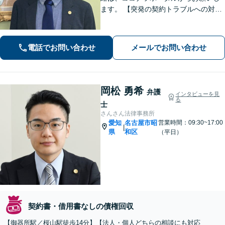
ます。 【突発の契約トラブルへの対応
可能】 【WEB面談可能】 「元官公庁
職員／10年間クレームの多い部署に在
籍」トラブル等に対し状況に応じて適
電話でお問い合わせ
メールでお問い合わせ
切に問題解決を図ります。
岡松 勇希
弁護
インタビューを見
る
士
さんさん法律事務所
愛知
名古屋市昭
営業時間：09:30~17:00
|
県
和区
（平日）
契約書・借用書なしの債権回収
【御器所駅／桜山駅徒歩14分】【法人・個人どちらの相談にも対応