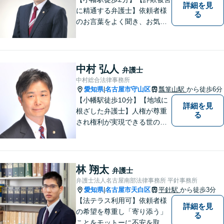
詳細を見
に精通する弁護士】依頼者様
る
のお言葉をよく聞き、お気持
ちを尊重した弁護を行いま
す。共に悩み、最適な解決へ
と導いてまいります。まずは
お気軽にご相談ください。
中村 弘人
弁護士
【土日・祝日も予約で対応
中村総合法律事務所
可】
愛知県
名古屋市守山区
瓢箪山駅
から徒歩6分
|
【小幡駅徒歩10分】【地域に
詳細を見
根ざした弁護士】人権が尊重
る
され権利が実現できる世の中
を作っていけたらと考えてい
ます。刑事事件／借金問題／
離婚問題／労働問題／交通事
故など、幅広く対応可能。
林 翔太
弁護士
【夜間／休日対応可能】お悩
弁護士法人名古屋南部法律事務所 平針事務所
みの方はどうぞお気軽にご相
愛知県
名古屋市天白区
平針駅
から徒歩3分
|
談ください。
【法テラス利用可】依頼者様
詳細を見
の希望を尊重し「寄り添う」
る
ことをモットーに不安を取り