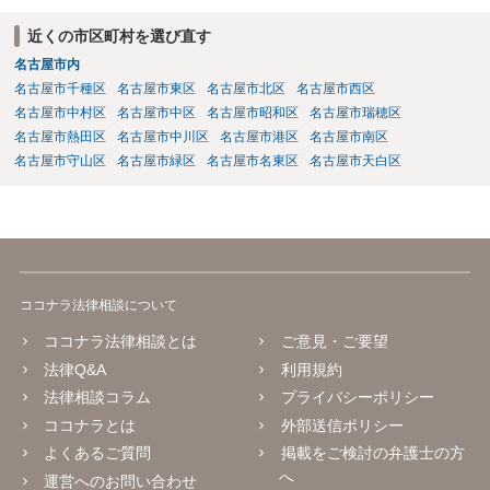
求める権利があります。 具体的には、以下の手順で進めるのが効果的
です。 分割拒否と一括請求の通知：PayPayのメッセージ等で「分割
近くの市区町村を選び直す
払いには同意していないため、残額の一括払いを求める」旨を明確に
名古屋市内
伝えます。 相手の本名・住所の確認：応じない場合に法的手段（少額
名古屋市千種区
名古屋市東区
名古屋市北区
名古屋市西区
訴訟など）をとるには、相手の身元が必要です。分からない場合は、
まず本名や住所の特定を進めてください。 相手が購入した高額商品
名古屋市中村区
名古屋市中区
名古屋市昭和区
名古屋市瑞穂区
（Switch2等）の事実も踏まえ、応じない場合は法的措置を辞さない姿
名古屋市熱田区
名古屋市中川区
名古屋市港区
名古屋市南区
勢で交渉に臨むのが現実的かと思います。
名古屋市守山区
名古屋市緑区
名古屋市名東区
名古屋市天白区
ココナラ法律相談について
ココナラ法律相談とは
ご意見・ご要望
法律Q&A
利用規約
法律相談コラム
プライバシーポリシー
ココナラとは
外部送信ポリシー
よくあるご質問
掲載をご検討の弁護士の方
へ
運営へのお問い合わせ