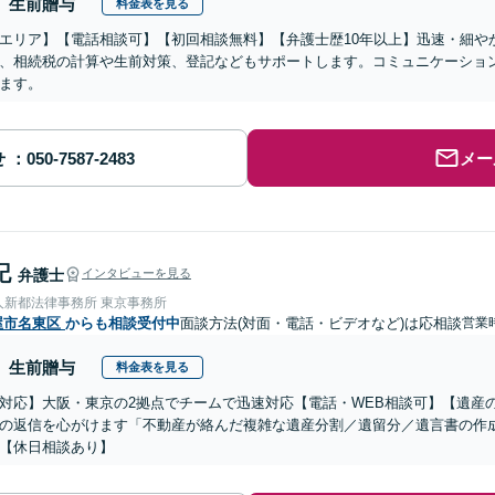
生前贈与
料金表を見る
エリア】【電話相談可】【初回相談無料】【弁護士歴10年以上】迅速・細や
、相続税の計算や生前対策、登記などもサポートします。コミュニケーショ
ます。
せ
メー
記
弁護士
インタビューを見る
人新都法律事務所 東京事務所
屋市名東区
からも相談受付中
面談方法(対面・電話・ビデオなど)は応相談
営業時
生前贈与
料金表を見る
対応】大阪・東京の2拠点でチームで迅速対応【電話・WEB相談可】【遺産
の返信を心がけます「不動産が絡んだ複雑な遺産分割／遺留分／遺言書の作
【休日相談あり】