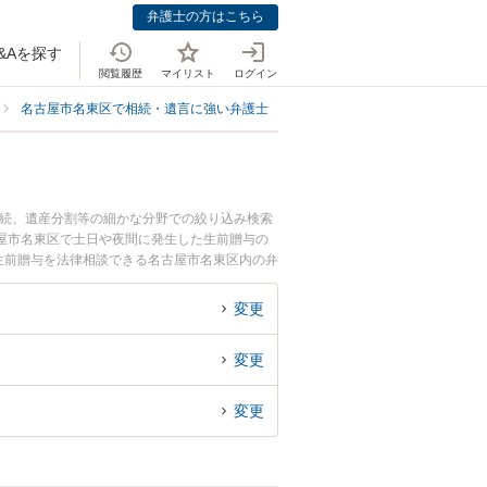
弁護士の方はこちら
&Aを探す
閲覧履歴
マイリスト
ログイン
名古屋市名東区で相続・遺言に強い弁護士
名古屋市名東区で生前贈与に強
相続、遺産分割等の細かな分野での絞り込み検索
屋市名東区で土日や夜間に発生した生前贈与の
生前贈与を法律相談できる名古屋市名東区内の弁
変更
変更
変更