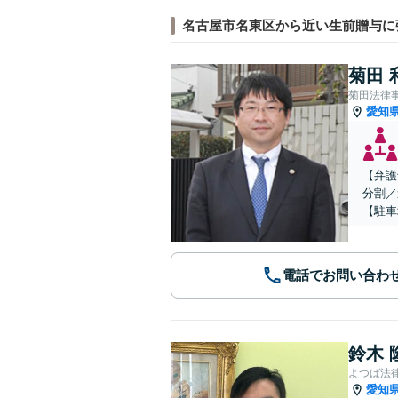
名古屋市名東区から近い生前贈与に
菊田 
菊田法律
愛知
【弁護
分割／
【駐車
電話でお問い合わ
鈴木 
よつば法
愛知