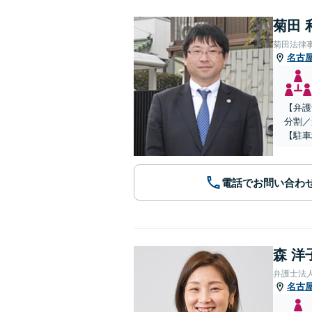
菊田 
菊田法律
名古
【弁護
分割／
【駐車
電話でお問い合わ
森 洋
弁護士法
名古