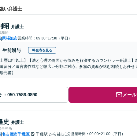
強い弁護士
利昭
弁護士
事務所
県
尾張旭市
営業時間：09:30~17:30（平日）
|
生前贈与
料金表を見る
士歴10年以上】【法と心理の両面から悩みを解決するカウンセラー弁護士】
遺留分／遺言書作成など幅広い分野に対応。多額の資産が絡む相続もお任せ
場完備】
せ
メール
隆史
弁護士
律事務所
県
名古屋市千種区
千種駅
から徒歩1分
営業時間：09:00~21:00（平日）
|