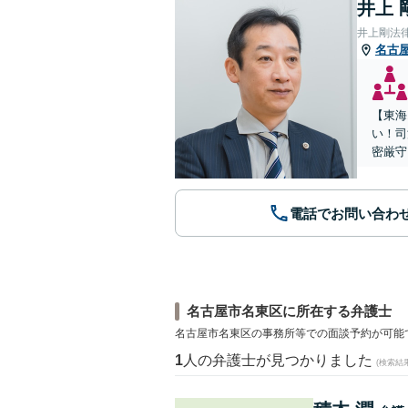
井上 
井上剛法
名古
【東海
い！司
密厳守
電話でお問い合わ
名古屋市名東区に所在する弁護士
名古屋市名東区の事務所等での面談予約が可能
1
人の弁護士が見つかりました
(検索結