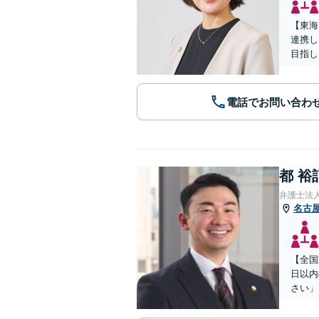
【東海
連携し
目指し
電話でお問い合わ
都 裕
弁護士法
名古
【全国
日以内
さい」