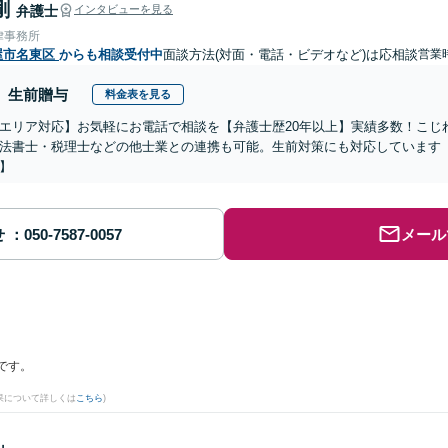
剛
弁護士
インタビューを見る
律事務所
屋市名東区
からも相談受付中
面談方法(対面・電話・ビデオなど)は応相談
営業時
生前贈与
料金表を見る
エリア対応】お気軽にお電話で相談を【弁護士歴20年以上】実績多数！こじ
法書士・税理士などの他士業との連携も可能。生前対策にも対応しています
】
せ
メール
です。
果について詳しくは
こちら
)