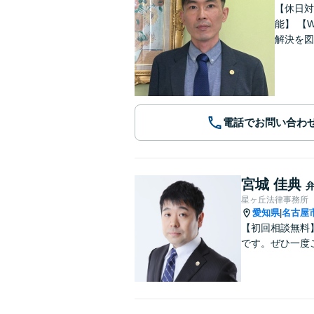
【休日対応
能】 【WEB面談可能】 「元官公庁職員／10年間クレームの多い部署に在籍」トラブル等に対し状況に応じて適切に問題
解決を図
電話でお問い合わ
宮城 佳典
星ヶ丘法律事務所
愛知県
名古屋
|
【初回相談無料
です。ぜひ一度