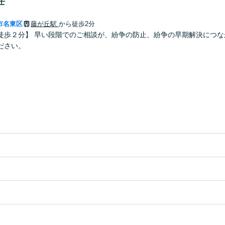
士
市名東区
藤が丘駅
から徒歩2分
徒歩２分】 早い段階でのご相談が、紛争の防止、紛争の早期解決につな
ださい。