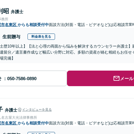
利昭
弁護士
事務所
屋市名東区
からも相談受付中
面談方法(対面・電話・ビデオなど)は応相談
営業時
生前贈与
料金表を見る
士歴10年以上】【法と心理の両面から悩みを解決するカウンセラー弁護士】
遺留分／遺言書作成など幅広い分野に対応。多額の資産が絡む相続もお任せ
場完備】
せ
メール
子
弁護士
インタビューを見る
人名古屋大光法律事務所
屋市名東区
からも相談受付中
面談方法(対面・電話・ビデオなど)は応相談
営業時