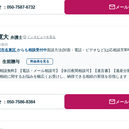
せ
メール
寛大
弁護士
インタビューを見る
事務所
屋市名東区
からも相談受付中
面談方法(対面・電話・ビデオなど)は応相談
営業時
生前贈与
料金表を見る
相談無料】【電話・メール相談可】【休日夜間相談可】【遺言書】【遺産分
相続に関するお悩みを幅広くお受けし、納得できる相続の実現を目指します
せ
メール