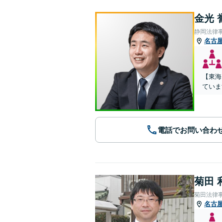
金光 
静岡法律
名古
【東海
ていま
電話でお問い合わ
菊田 
菊田法律
名古