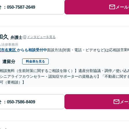
せ
メール
和久
弁護士
インタビューを見る
ち法律事務所
屋市名東区
からも相談受付中
面談方法(対面・電話・ビデオなど)は応相談
営業時
遺留分
料金表を見る
相談無料（生前対策に関するご相談を除く）】遺産分割協議・調停／使い込
シニアライフカウンセラー・認知症サポーターの資格あり】「不動産に関す
可（要相談）】
せ
メー