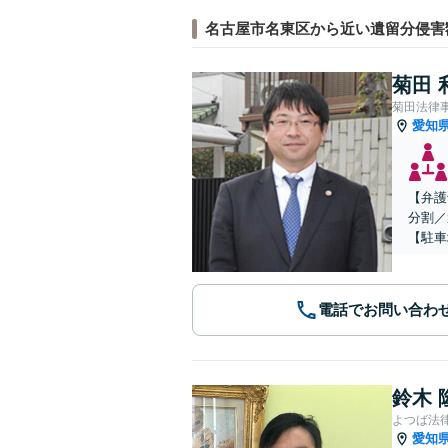
名古屋市名東区から近い遺留分侵害
菊田 
菊田法律
愛知
【弁護
分割／
【駐車
電話でお問い合わ
鈴木 
よつば法
愛知