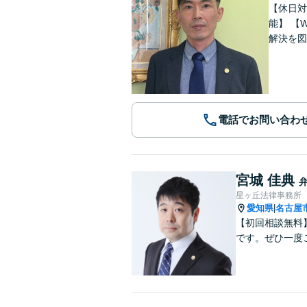
【休日対応
能】 【WEB面談可能】 「元官公庁職員／10年間クレームの多い部署に在籍」トラブル等に対し状況に応じて適切に問題
解決を図
電話でお問い合わ
宮城 佳典
星ヶ丘法律事務所
愛知県
名古屋
|
【初回相談無料
です。ぜひ一度