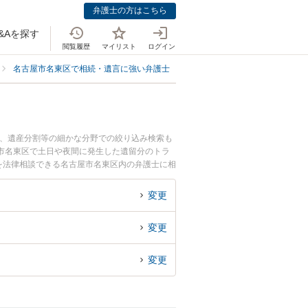
弁護士の方はこちら
&Aを探す
閲覧履歴
マイリスト
ログイン
名古屋市名東区で相続・遺言に強い弁護士
名古屋市名東区で遺留分侵害額
続、遺産分割等の細かな分野での絞り込み検索も
市名東区で土日や夜間に発生した遺留分のトラ
を法律相談できる名古屋市名東区内の弁護士に相
変更
変更
変更