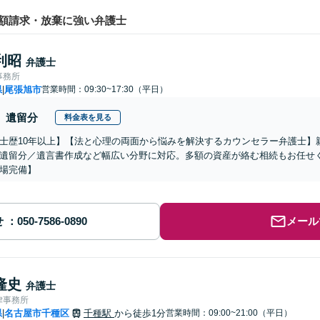
額請求・放棄に強い弁護士
利昭
弁護士
事務所
県
尾張旭市
営業時間：09:30~17:30（平日）
|
遺留分
料金表を見る
士歴10年以上】【法と心理の両面から悩みを解決するカウンセラー弁護士】
遺留分／遺言書作成など幅広い分野に対応。多額の資産が絡む相続もお任せ
場完備】
せ
メール
隆史
弁護士
律事務所
県
名古屋市千種区
千種駅
から徒歩1分
営業時間：09:00~21:00（平日）
|