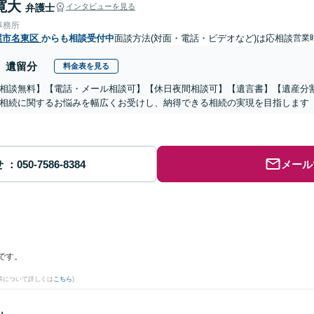
寛大
弁護士
インタビューを見る
事務所
屋市名東区
からも相談受付中
面談方法(対面・電話・ビデオなど)は応相談
営業時
遺留分
料金表を見る
相談無料】【電話・メール相談可】【休日夜間相談可】【遺言書】【遺産分
相続に関するお悩みを幅広くお受けし、納得できる相続の実現を目指します
せ
メール
です。
果について詳しくは
こちら
)