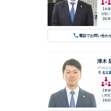
【弁護
分割／
【駐車
電話でお問い合わ
津木 
JPS総合
名古
【東海
く対応
【初回