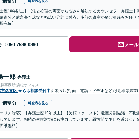
遺留分
料金表を見る
士歴10年以上】【法と心理の両面から悩みを解決するカウンセラー弁護士】
遺留分／遺言書作成など幅広い分野に対応。多額の資産が絡む相続もお任せ
場完備】
せ
メール
陽一郎
弁護士
法律事務所 浜松オフィス
屋市名東区
からも相談受付中
面談方法(対面・電話・ビデオなど)は応相談
営業時
遺留分
料金表を見る
エリア対応】【弁護士歴15年以上】【笑顔ファースト】遺産分割協議、不動
しています。相続の生前対策にも注力しています。親族間で争いを避けるた
面談無料】