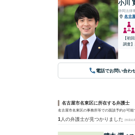
小川 
静岡法律
名古
【初回
調査】
電話でお問い合わ
名古屋市名東区に所在する弁護士
名古屋市名東区の事務所等での面談予約が可能
1
人の弁護士が見つかりました
(検索結