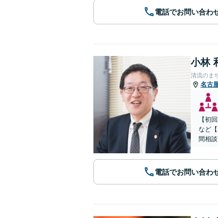
電話でお問い合わ
小林 
清流のま
名古
【初回
など【
間相談
電話でお問い合わ