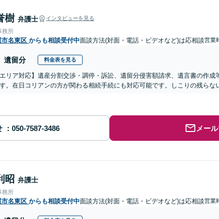
誉樹
弁護士
インタビューを見る
事務所
屋市名東区
からも相談受付中
面談方法(対面・電話・ビデオなど)は応相談
営業時
遺留分
料金表を見る
エリア対応】遺産分割交渉・調停・訴訟、遺留分侵害額請求、遺言書の作成
す。在日コリアンの方が関わる相続手続にも対応可能です。しこりの残らな
せ
メール
利昭
弁護士
事務所
屋市名東区
からも相談受付中
面談方法(対面・電話・ビデオなど)は応相談
営業時