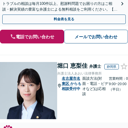
トラブルの相談は毎月100件以上、慰謝料問題でお困りの方はご相
談・解決実績の豊富な弁護士による無料相談をご利用ください。【不
倫相談は初回0円】【全国対応】
料金表を見る
電話でお問い合わせ
メールでお問い合わせ
堀口 恵梨佳
弁護士
静岡県
弁護士法人あおい法律事務所
名古屋市名
面談方法(対
営業時間：0
東区
からも
面・電話・ビデ
9:00~20:00
相談受付中
オなど)は応相
（平日）
談