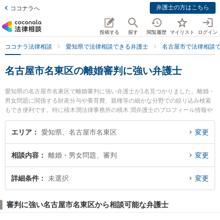
弁護士の方はこちら
ココナラへ
投稿する
探す
閲覧履歴
マイリスト
ログイン
ココナラ法律相談
愛知県で法律相談できる弁護士
名古屋市で法律相談
名古屋市名東区の離婚審判に強い弁護士
愛知県の名古屋市名東区で離婚審判に強い弁護士が1名見つかりました。離婚・
男女問題に関係する財産分与や養育費、親権等の細かな分野での絞り込み検索
もでき便利です。特に積木潤法律事務所の積木 潤弁護士のプロフィール情報や
弁護士費用、強みなどが注目されています。『名古屋市名東区で土日や夜間に
発生した離婚審判のトラブルを今すぐに弁護士に相談したい』『離婚審判のト
エリア
愛知県、名古屋市名東区
変更
ラブル解決の実績豊富な近くの弁護士を検索したい』『初回相談無料で離婚審
判を法律相談できる名古屋市名東区内の弁護士に相談予約したい』などでお困
相談内容
離婚・男女問題、審判
変更
りの相談者さんにおすすめです。
詳細条件
未選択
変更
審判に強い名古屋市名東区から相談可能な弁護士