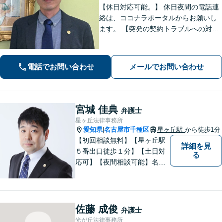
【休日対応可能。】 休日夜間の電話連
絡は、ココナラポータルからお願いし
ます。 【突発の契約トラブルへの対応
可能】 【WEB面談可能】 「元官公庁
職員／10年間クレームの多い部署に在
籍」トラブル等に対し状況に応じて適
電話でお問い合わせ
メールでお問い合わせ
切に問題解決を図ります。
宮城 佳典
弁護士
星ヶ丘法律事務所
愛知県
名古屋市千種区
星ヶ丘駅
から徒歩1分
|
【初回相談無料】【星ヶ丘駅
詳細を見
５番出口徒歩１分】【土日対
る
応可】【夜間相談可能】名古
屋市千種区の弁護士です。ぜ
ひ一度ご相談ください。
佐藤 成俊
弁護士
光が丘法律事務所