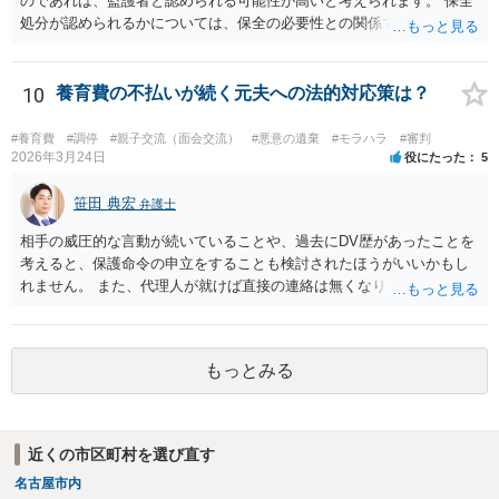
のであれば、監護者と認められる可能性が高いと考えられます。 保全
ろです。
処分が認められるかについては、保全の必要性との関係でなんともい
えませんが、その場合、審判を早めにしてくれることが多いと思いま
す。 精神的なご負担も大きいと思いますが、担当の弁護士とよく相談
しながら手続を進めてください。
10
養育費の不払いが続く元夫への法的対応策は？
#養育費
#調停
#親子交流（面会交流）
#悪意の遺棄
#モラハラ
#審判
2026年3月24日
役にたった
5
笹田 典宏
弁護士
相手の威圧的な言動が続いていることや、過去にDV歴があったことを
考えると、保護命令の申立をすることも検討されたほうがいいかもし
れません。 また、代理人が就けば直接の連絡は無くなりますので、ご
相談者の方も代理人を立てるのも一手です。 面会交流含め、元夫との
やりとりが相当ご心労になっていると見受けられますので、一度弁護
士や行政の相談窓口にご相談されることをお勧め致します。
もっとみる
近くの市区町村を選び直す
名古屋市内