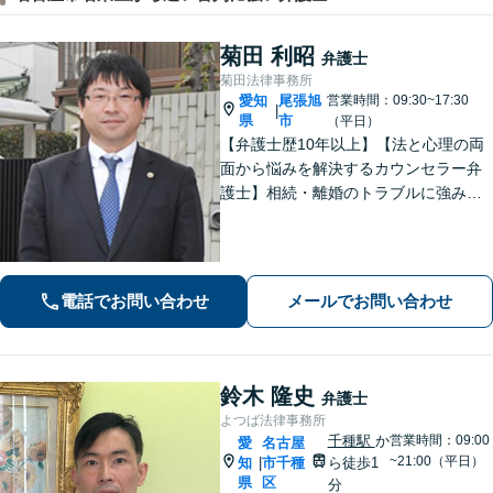
菊田 利昭
弁護士
菊田法律事務所
愛知
尾張旭
営業時間：09:30~17:30
|
県
市
（平日）
【弁護士歴10年以上】【法と心理の両
面から悩みを解決するカウンセラー弁
護士】相続・離婚のトラブルに強みあ
り。依頼者さまのご不安・お悩みに、
とことん寄り添います。【ZOOM面談
可能】【夜間・休日の相談可能】
電話でお問い合わせ
メールでお問い合わせ
鈴木 隆史
弁護士
よつば法律事務所
千種駅
か
営業時間：09:00
愛
名古屋
~21:00（平日）
知
市千種
ら徒歩1
|
県
区
分