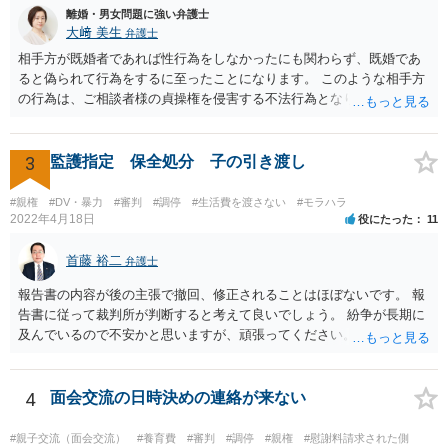
離婚・男女問題に強い弁護士
大﨑 美生
弁護士
相手方が既婚者であれば性行為をしなかったにも関わらず、既婚であ
ると偽られて行為をするに至ったことになります。 このような相手方
の行為は、ご相談者様の貞操権を侵害する不法行為となりますので、
相手方に慰謝料請求が可能です。 （ご相談内容からは明らかではあり
ませんが、上記は性行為があったことを前提としています） 弁護士に
依頼されると、相手方の住民票を取得することができます。 請求する
3
監護指定 保全処分 子の引き渡し
慰謝料の額含め、一度弁護士にご相談されると良いと思います。
#親権
#DV・暴力
#審判
#調停
#生活費を渡さない
#モラハラ
2022年4月18日
役にたった
11
首藤 裕二
弁護士
報告書の内容が後の主張で撤回、修正されることはほぼないです。 報
告書に従って裁判所が判断すると考えて良いでしょう。 紛争が長期に
及んでいるので不安かと思いますが、頑張ってください。
4
面会交流の日時決めの連絡が来ない
#親子交流（面会交流）
#養育費
#審判
#調停
#親権
#慰謝料請求された側