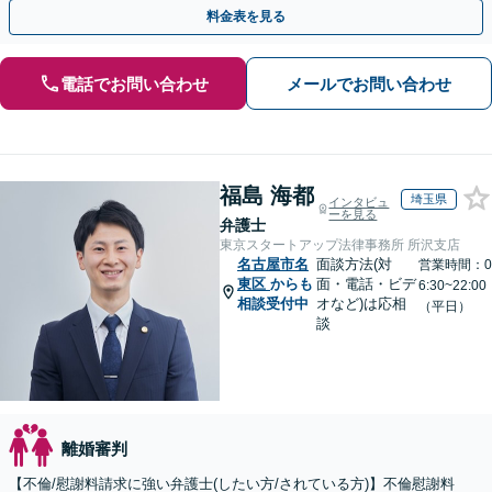
料金表を見る
電話でお問い合わせ
メールでお問い合わせ
福島 海都
埼玉県
インタビュ
ーを見る
弁護士
東京スタートアップ法律事務所 所沢支店
名古屋市名
面談方法(対
営業時間：0
東区
からも
面・電話・ビデ
6:30~22:00
相談受付中
オなど)は応相
（平日）
談
離婚審判
【不倫/慰謝料請求に強い弁護士(したい方/されている方)】不倫慰謝料