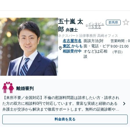
五十嵐 太
群馬県
インタビュ
ーを見る
郎
弁護士
ネクスパート法律事務所 高崎オフィス
名古屋市名
面談方法(対
営業時間：0
東区
からも
面・電話・ビデ
9:00~21:00
相談受付中
オなど)は応相
（平日）
談
離婚審判
【来所不要／全国対応】不倫の慰謝料問題は請求したい方・請求され
た方の双方に相談料0円で対応しています。豊富な実績と経験のある
弁護士が交渉から解決まで徹底サポートします。無料の証拠診断や着
手金の返還保証もありますので安心してご相談ください。
料金表を見る