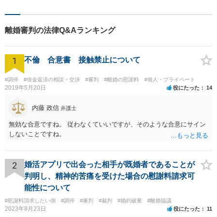
質の高いリーガルサービスを
ご提供。小さなお困り事でも
構いません【夜間・休日面
離婚審判の法律Q&Aランキング
談】【完全個室】【今池駅3
分】
1
不倫 合意書 接触禁止について
#調停
#借金返済の相談・交渉
#審判
#離婚の慰謝料
#個人・プライベート
2019年5月20日
役にたった
14
内藤 政信
弁護士
無効な合意ですね。 従わなくていいですが、そのような合意にサイン
しないことですね。
2
婚活アプリで出会った相手が既婚者であることが
判明し、精神的苦痛を受けた場合の慰謝料請求可
能性について
#慰謝料請求したい側
#調停
#審判
#裁判
#婚約破棄
#離婚協議
2023年8月23日
役にたった
11