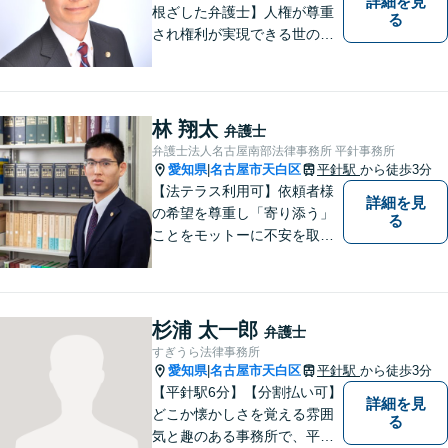
詳細を見
根ざした弁護士】人権が尊重
る
され権利が実現できる世の中
を作っていけたらと考えてい
ます。刑事事件／借金問題／
離婚問題／労働問題／交通事
故など、幅広く対応可能。
林 翔太
弁護士
【夜間／休日対応可能】お悩
弁護士法人名古屋南部法律事務所 平針事務所
みの方はどうぞお気軽にご相
愛知県
名古屋市天白区
平針駅
から徒歩3分
|
談ください。
【法テラス利用可】依頼者様
詳細を見
の希望を尊重し「寄り添う」
る
ことをモットーに不安を取り
除くサポートをしてまいりま
す。法律の観点からだけでな
く、お気持ちやご事情に寄り
添った対応が可能です。お気
杉浦 太一郎
弁護士
軽にご相談ください。
すぎうら法律事務所
愛知県
名古屋市天白区
平針駅
から徒歩3分
|
【平針駅6分】【分割払い可】
詳細を見
どこか懐かしさを覚える雰囲
る
気と趣のある事務所で、平針