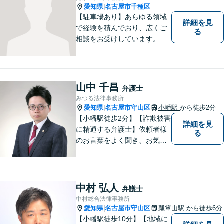
愛知県
名古屋市千種区
|
【駐車場あり】あらゆる領域
詳細を見
で経験を積んでおり、広くご
る
相談をお受けしています。ご
依頼者との信頼関係を大切
に、一つ一つのご相談、トラ
ブル解決に対応いたします。
山中 千昌
弁護士
みつる法律事務所
愛知県
名古屋市守山区
小幡駅
から徒歩2分
|
【小幡駅徒歩2分】【詐欺被害
詳細を見
に精通する弁護士】依頼者様
る
のお言葉をよく聞き、お気持
ちを尊重した弁護を行いま
す。共に悩み、最適な解決へ
と導いてまいります。まずは
お気軽にご相談ください。
中村 弘人
弁護士
【土日・祝日も予約で対応
中村総合法律事務所
可】
愛知県
名古屋市守山区
瓢箪山駅
から徒歩6分
|
【小幡駅徒歩10分】【地域に