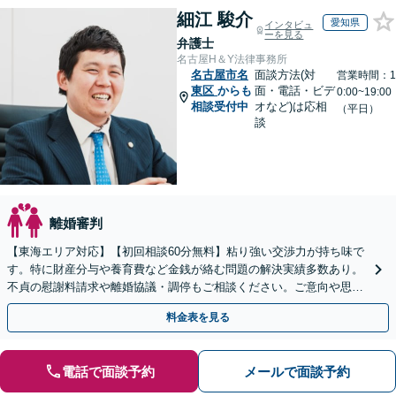
細江 駿介
愛知県
インタビュ
ーを見る
弁護士
名古屋H＆Y法律事務所
名古屋市名
面談方法(対
営業時間：1
東区
からも
面・電話・ビデ
0:00~19:00
相談受付中
オなど)は応相
（平日）
談
離婚審判
【東海エリア対応】【初回相談60分無料】粘り強い交渉力が持ち味で
す。特に財産分与や養育費など金銭が絡む問題の解決実績多数あり。
不貞の慰謝料請求や離婚協議・調停もご相談ください。ご意向や思い
に寄り添いながら最善の解決を目指します／土日祝相談可
料金表を見る
電話で面談予約
メールで面談予約