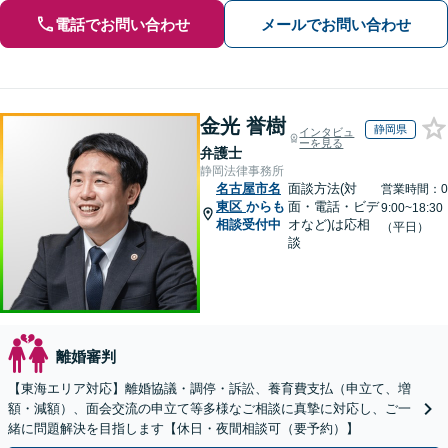
電話でお問い合わせ
メールでお問い合わせ
金光 誉樹
静岡県
インタビュ
ーを見る
弁護士
静岡法律事務所
名古屋市名
面談方法(対
営業時間：0
東区
からも
面・電話・ビデ
9:00~18:30
相談受付中
オなど)は応相
（平日）
談
離婚審判
【東海エリア対応】離婚協議・調停・訴訟、養育費支払（申立て、増
額・減額）、面会交流の申立て等多様なご相談に真摯に対応し、ご一
緒に問題解決を目指します【休日・夜間相談可（要予約）】