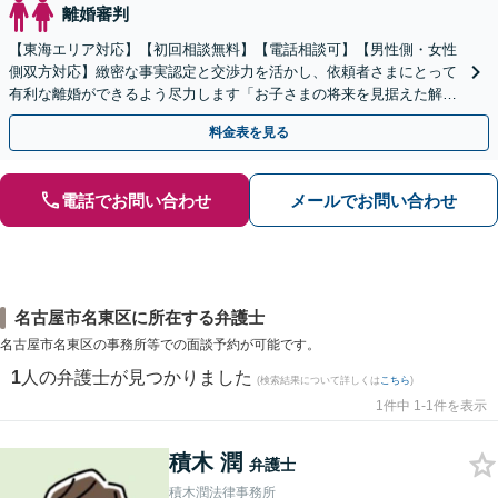
離婚審判
【東海エリア対応】【初回相談無料】【電話相談可】【男性側・女性
側双方対応】緻密な事実認定と交渉力を活かし、依頼者さまにとって
有利な離婚ができるよう尽力します「お子さまの将来を見据えた解決
策を提案／財産分与・養育費・親権」【休日・夜間相談可】
料金表を見る
電話でお問い合わせ
メールでお問い合わせ
名古屋市名東区に所在する弁護士
名古屋市名東区の事務所等での面談予約が可能です。
1
人の弁護士が見つかりました
(検索結果について詳しくは
こちら
)
1件中 1-1件を表示
積木 潤
弁護士
積木潤法律事務所