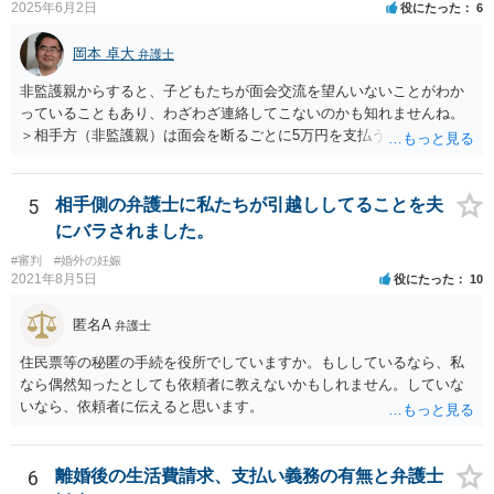
2025年6月2日
役にたった
6
岡本 卓大
弁護士
非監護親からすると、子どもたちが面会交流を望んいないことがわか
っていることもあり、わざわざ連絡してこないのかも知れませんね。
＞相手方（非監護親）は面会を断るごとに5万円を支払うことを取決め
るよう要求してきたり、調停中もかなり揉めました。 というのも、本
当に何が何でも面会交流したい（子どもたちと会いたい）と言うより
は、あなたに対する嫌がらせだった可能性もあるように思います（そ
5
相手側の弁護士に私たちが引越ししてることを夫
ういう男はDV・虐待系の男には珍しくありません。）。 面会交流とは
にバラされました。
親の権利ではなく、『子どものため』のものです。 子どもたちの年齢
#審判
#婚外の妊娠
（自分の気持ちを言える年齢）を考えても、無理に面会交流をする必
2021年8月5日
役にたった
10
要もありません。 相手から面会交流を行うことについての申し出があ
ったときに対応すれば十分だと思います。 仮に相手から、面会交流さ
匿名A
弁護士
せなかった（連絡をしてこなかった）と慰謝料請求してきたとして
も、そのような請求は、まず認められません。 ご心配であれば、審判
住民票等の秘匿の手続を役所でしていますか。もししているなら、私
書を持参して、お近くの弁護士に法律相談してみてください。
なら偶然知ったとしても依頼者に教えないかもしれません。していな
いなら、依頼者に伝えると思います。
6
離婚後の生活費請求、支払い義務の有無と弁護士