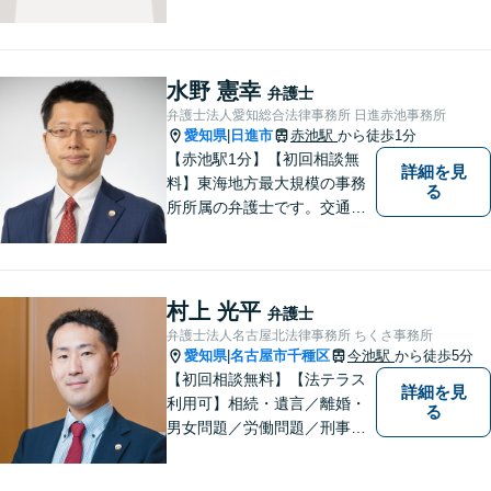
に縁とゆかりを持った弁護士
が【相続・不動産・一般民
事・企業法務・税務】といっ
た幅広い対応業務で問題解決
水野 憲幸
弁護士
に取り組みます。
弁護士法人愛知総合法律事務所 日進赤池事務所
愛知県
日進市
赤池駅
から徒歩1分
|
【赤池駅1分】【初回相談無
詳細を見
料】東海地方最大規模の事務
る
所所属の弁護士です。交通事
故、離婚問題、相続問題等多
数の事件を扱っています。初
回相談無料、営業時間外の相
談対応も行っております。ま
村上 光平
弁護士
ずは、お気軽にお電話くださ
弁護士法人名古屋北法律事務所 ちくさ事務所
い。
愛知県
名古屋市千種区
今池駅
から徒歩5分
|
【初回相談無料】【法テラス
詳細を見
利用可】相続・遺言／離婚・
る
男女問題／労働問題／刑事事
件／借金問題に注力！依頼者
さまのお悩みに寄り添った、