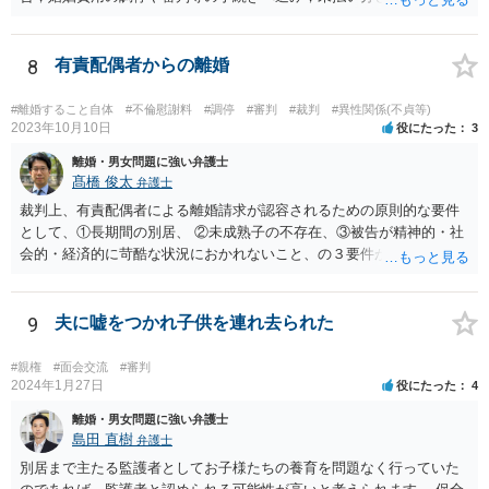
受けるリスクがあると言えます。
8
有責配偶者からの離婚
#離婚すること自体
#不倫慰謝料
#調停
#審判
#裁判
#異性関係(不貞等)
2023年10月10日
役にたった
3
離婚・男女問題に強い弁護士
髙橋 俊太
弁護士
裁判上、有責配偶者による離婚請求が認容されるための原則的な要件
として、①長期間の別居、 ②未成熟子の不存在、③被告が精神的・社
会的・経済的に苛酷な状況におかれないこと、の３要件が必要である
とされています。 お伺いしている事情からすると、貴方が未成熟子を
監護しており（②）、仮に離婚を認容すれば、専業主婦の貴方が経済
的に過酷な状況におかれる可能性がありますので（③）、現時点で
9
夫に嘘をつかれ子供を連れ去られた
は、夫側の離婚請求は裁判では認められにくい状況であると考えられ
ます。 一方で、期間が経過して子が成人した場合（②）、別居期間は
#親権
#面会交流
#審判
すでに１０年超となり、婚姻期間の３分の１程度とはいえ相当程度の
2024年1月27日
役にたった
4
長期別居となるので（①）、③の点がクリアされれば、夫側の離婚請
離婚・男女問題に強い弁護士
求が認容される余地はあります（専門的には、③は被告側から反論し
島田 直樹
弁護士
なければならないことです）。別居期間何年であれば要件①が常に充
別居まで主たる監護者としてお子様たちの養育を問題なく行っていた
たされるといった定式はなく、事案に応じて総合的に判断されるとこ