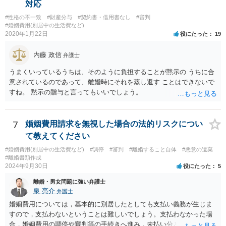
対応
#性格の不一致
#財産分与
#契約書・借用書なし
#審判
#婚姻費用(別居中の生活費など)
2020年1月22日
役にたった
19
内藤 政信
弁護士
うまくいっているうちは、そのように負担することが黙示の うちに合
意されているのであって、離婚時にそれを蒸し返す ことはできないで
すね。 黙示の贈与と言ってもいいでしょう。
7
婚姻費用請求を無視した場合の法的リスクについ
て教えてください
#婚姻費用(別居中の生活費など)
#調停
#審判
#離婚すること自体
#悪意の遺棄
#離婚書類作成
2024年9月30日
役にたった
5
離婚・男女問題に強い弁護士
泉 亮介
弁護士
婚姻費用については，基本的に別居したとしても支払い義務が生じま
すので，支払わないということは難しいでしょう。支払わなかった場
合，婚姻費用の調停や審判等の手続きへ進み，未払い分として差押を