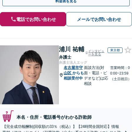
料金表を見る
電話でお問い合わせ
メールでお問い合わせ
浦川 祐輔
東京都
インタビュ
ーを見る
弁護士
弁護士法人エッグ
名古屋市守
面談方法(対
営業時間：0
山区
からも
面・電話・ビ
0:00~23:59
相談受付中
デオなど)は応
（土日祝日）
相談
本名・住所・電話番号がわかる詐欺師
【完全成功報酬制(回収額の33％（税込）】【24時間全国対応】情報