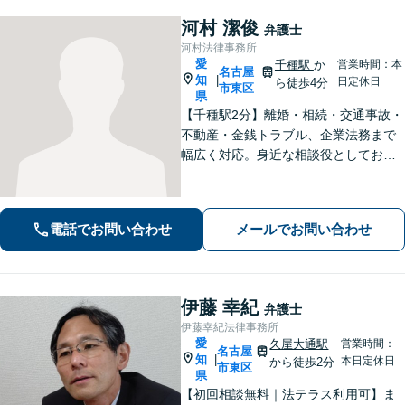
河村 潔俊
弁護士
河村法律事務所
愛
千種駅
か
営業時間：本
名古屋
知
|
日定休日
ら徒歩4分
市東区
県
【千種駅2分】離婚・相続・交通事故・
不動産・金銭トラブル、企業法務まで
幅広く対応。身近な相談役としてお悩
みをじっくり伺い、わかりやすくご説
明します。平穏な日常を取り戻すた
め、まずは気軽にご相談ください。
電話でお問い合わせ
メールでお問い合わせ
【土日祝対応可、夜間対応可】【オン
ライン対応可】
伊藤 幸紀
弁護士
伊藤幸紀法律事務所
愛
久屋大通駅
営業時間：
名古屋
知
|
本日定休日
から徒歩2分
市東区
県
【初回相談無料｜法テラス利用可】ま