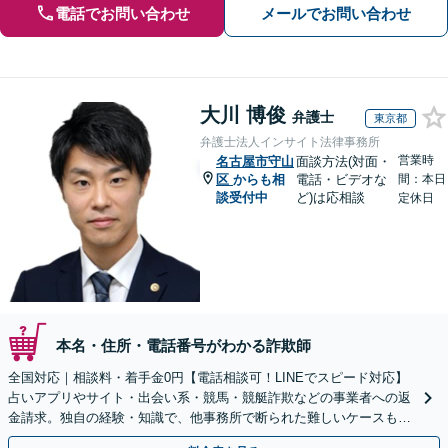
電話でお問い合わせ
メールでお問い合わせ
大川 博俊
弁護士
東京都
弁護士法人インサイト法律事務所
営業時
名古屋市守山
面談方法(対面・
区
からも相
電話・ビデオな
間：本日
談受付中
ど)は応相談
定休日
本名・住所・電話番号がわかる詐欺師
全国対応｜相談料・着手金0円【電話相談可！LINEでスピード対応】
占いアプリやサイト・出会い系・競馬・競艇詐欺などの事業者への返
金請求。独自の経験・知識で、他事務所で断られた難しいケースも解
決に導いた実績あり。まずはお気軽にご相談ください