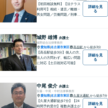
【初回相談無料】【法テラス
詳細を見
利用可】相続・遺言／離婚・
る
男女問題／労働問題／刑事事
件／借金問題に注力！依頼者
さまのお悩みに寄り添った、
質の高いリーガルサービスを
ご提供。小さなお困り事でも
城野 雄博
弁護士
構いません【夜間・休日面
城野総合法律事務所
談】【完全個室】【今池駅3
愛知県
名古屋市東区
高岳駅
から徒歩3分
|
分】
【高岳駅徒歩3分】個人の方、
詳細を見
法人の方問わず、幅広い問題
る
に対応【土日祝対応可能】
中尾 俊介
弁護士
安藤・中尾・中村法律事務所
愛知県
名古屋市東区
久屋大通駅
から徒歩7分
|
【久屋大通駅徒歩7分】【24
詳細を見
時間予約受付】複数弁護士が
る