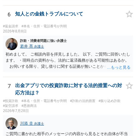
きない場合をいいます。捜査段階で所在不明というだけでは、通常、
この規定によって時効が停止するわけではありません。 その意味で
は、刑事事件化するという部分ではややハードルが高いように見受け
6
知人との金銭トラブルについて
られます。 他方で、相手方の住所等が特定できているのであれば、民
事事件として、損害賠償請求や貸金返還請求等により、裁判所を通じ
#返金請求
#本名・住所・電話番号が判明
て返金を求める方法も考えられますが、結局は相手方に資力があるか
2026年8月8日
否かにより結論が分かれます。
詐欺・消費者問題に強い弁護士
若井 亮
弁護士
初めまして。 ご相談内容を拝見しました。 以下、ご質問に回答いたし
ます。 ・現時点の資料から、法的に返済義務がある可能性はあるか。
お伺いする限り、貸し借りに関する証拠が無いことから、相手方が
貸金であるとして返金を請求することは難しいと思います。 ・相手の
主張や現在の資料を踏まえ、今後どのように対応するのが適切か。
贈与か消費貸借かの争いにおいては、様々な圧力をかけて回収をしよ
7
出金アプリでの投資詐欺に対する法的措置への対
うとするケースも散見されます。 ご自身での対応に窮するようであ
応方法は？
れば、代理人を立てることもご検討ください。 ・相手へ送る回答文に
#投資詐欺
#本名・住所・電話番号が判明
#詐欺の法的措置
#振り込め詐欺
ついてアドバイスをいただけるか。 具体的な回答内容については、
#架空請求
#悪徳商法
一般的に無料法律相談での対応外になろうかと思います。 法律事務
2026年7月28日
所にご連絡いただき、対応の可否や費用をご確認ください。
川添 圭
弁護士
ご質問に書かれた相手のメッセージの内容から見るとそれ自体が不当