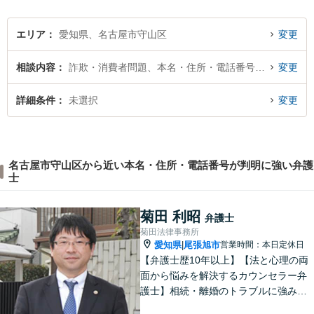
みの方はどうぞお気軽にご相
談ください。
エリア
愛知県、名古屋市守山区
変更
相談内容
詐欺・消費者問題、本名・住所・電話番号が判明
変更
詳細条件
未選択
変更
名古屋市守山区から近い本名・住所・電話番号が判明に強い弁護
士
菊田 利昭
弁護士
菊田法律事務所
愛知県
尾張旭市
営業時間：本日定休日
|
【弁護士歴10年以上】【法と心理の両
面から悩みを解決するカウンセラー弁
護士】相続・離婚のトラブルに強みあ
り。依頼者さまのご不安・お悩みに、