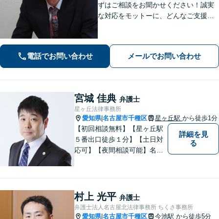
ずはご相談をお聞かせください！誠実
な対応をモットーに、どんなご支援が
出来るか提案いたします。注力分野以
外でもご相談対応可能。事前のご予約
で電話相談も対応いたしますので、お
電話でお問い合わせ
メールでお問い合わせ
気軽にお問合せください【久屋大通駅2
分】
宮城 佳典
弁護士
星ヶ丘法律事務所
愛知県
名古屋市千種区
星ヶ丘駅
から徒歩1分
|
【初回相談無料】【星ヶ丘駅
詳細を見
５番出口徒歩１分】【土日対
る
応可】【夜間相談可能】名古
屋市千種区の弁護士です。ぜ
ひ一度ご相談ください。
村上 光平
弁護士
弁護士法人名古屋北法律事務所 ちくさ事務所
愛知県
名古屋市千種区
今池駅
から徒歩5分
|