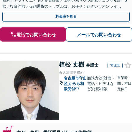
商材／アフィリエイト／副業詐欺／出会い系サクラ詐欺／コンサル詐
欺／投資詐欺／仮想通貨のトラブルは、お任せください！オンライン
のみで解決も可能！
料金表を見る
電話でお問い合わせ
メールでお問い合わせ
植松 丈樹
弁護士
宮城県
蒼天法律事務所
営業時
名古屋市守山
面談方法(対面・
区
からも相
電話・ビデオな
間：本日
談受付中
ど)は応相談
定休日