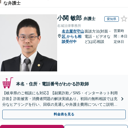
な弁護士
小関 敏郎
弁護士
愛知県
名城法律事務所
営業時
名古屋市守山
面談方法(対面・
区
からも相
電話・ビデオな
間：本日
談受付中
ど)は応相談
定休日
本名・住所・電話番号がわかる詐欺師
【岐阜県のご相談にも対応】【副業詐欺／SNS・インターネット利用
詐欺】詐欺被害・消費者問題の解決実績あり。初回の無料相談では充
分なヒアリングを行い、回収の見通しや弁護士費用についてご説明し
ます。一人で悩まずにご相談を【初回相談無料】
料金表を見る