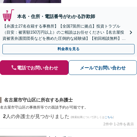
本名・住所・電話番号がわかる詐欺師
【弁護士27名在籍する事務所】【全国7箇所に拠点】投資トラブル
（目安：被害額150万円以上）のご相談はお任せください【名古屋投
資被害弁護団団長などを務めた圧倒的な経験値】【初回相談無料】先
物取引、証券取引、仮想通貨、FX被害、マルチ商法など
料金表を見る
電話でお問い合わせ
メールでお問い合わせ
名古屋市守山区に所在する弁護士
名古屋市守山区の事務所等での面談予約が可能です。
2
人の弁護士が見つかりました
(検索結果について詳しくは
こちら
)
2件中 1-2件を表示