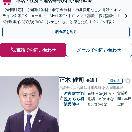
本名・住所・電話番号がわかる詐欺師
【全国対応】【初回相談料・着手金無料・初期費用なし／電話・オン
ライン面談OK、メール・LINE相談OK】ロマンス詐欺、投資詐欺、F
X詐欺事案の実績が豊富 ｢おかしいな」と感じたらすぐにご相談くだ
さい。
料金表を見る
電話でお問い合わせ
メールでお問い合わせ
正木 健司
弁護士
愛知県
弁護士法人名城法律事務所 名古屋事務所
営業時
名古屋市守山
面談方法(対面・
区
からも相
電話・ビデオな
間：本日
談受付中
ど)は応相談
定休日