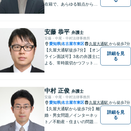
在籍で、あらゆる観点から丁
寧にサポート。他士業連携で
スムーズな手続きが叶いま
す。法律問題でお困りの方
は、一度ご相談ください。
安藤 恭平
弁護士
【当日・休日・夜間相談可】
安藤・中尾・中村法律事務所
愛知県
名古屋市東区
久屋大通駅
から徒歩7分
|
【久屋大通駅徒歩7分】【オン
詳細を見
ライン面談可】3名の弁護士に
る
よる、常時親切かつフットワ
ークの軽い対応をいたしま
す。借金・相続・インターネ
ット問題はお任せください。
隣接士業や不動産会社との緊
中村 正俊
弁護士
密な連携を実現！【初回相談
安藤・中尾・中村法律事務所
無料】
愛知県
名古屋市東区
久屋大通駅
から徒歩7分
|
【久屋大通駅から徒歩7分】離
詳細を見
婚・男女問題／インターネッ
る
ト／不動産・住まいの問題に
注力しております。依頼者さ