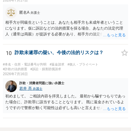
2026年7月17日
少なくなる可能性もあるように思います。
匿名A
弁護士
相手方が同級生ということは、あなたも相手方も未成年者ということ
になります。仮に訴訟などの法的措置を採る場合、あなたの法定代理
人（通常は両親）が提訴する必要があり、相手方の法定代理人（通常
は両親）へ訴状を送る必要があります。訴訟よりも学校や親を交えて
話し合いで解決した方がよい問題だと思います。
10
詐欺未遂罪の疑い、今後の法的リスクは？
#本名・住所・電話番号が判明
#返金請求
#個人・プライベート
#詐欺の法的措置
#訴訟・損害賠償請求
2026年7月16日
詐欺・消費者問題に強い弁護士
若井 亮
弁護士
初めまして。 ご相談内容を拝見しました。 最初から騙すつもりであっ
た場合に、詐欺罪に該当することとなります。 既に返金されているよ
うですので警察が動く可能性は必ずしも高いと言えませんが、万が
一、警察から連絡が来るようなことがあった時は、最初は行くつもり
であったが、途中で怖くなり辞退したうえで返金した、とご説明いた
だくのが良いかと思います。