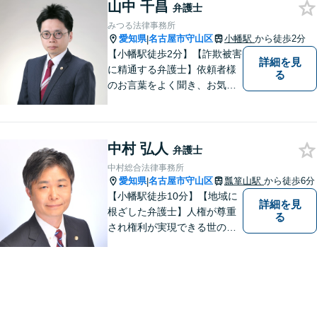
山中 千昌
弁護士
みつる法律事務所
愛知県
名古屋市守山区
小幡駅
から徒歩2分
|
【小幡駅徒歩2分】【詐欺被害
詳細を見
に精通する弁護士】依頼者様
る
のお言葉をよく聞き、お気持
ちを尊重した弁護を行いま
す。共に悩み、最適な解決へ
と導いてまいります。まずは
中村 弘人
お気軽にご相談ください。
弁護士
【土日・祝日も予約で対応
中村総合法律事務所
可】
愛知県
名古屋市守山区
瓢箪山駅
から徒歩6分
|
【小幡駅徒歩10分】【地域に
詳細を見
根ざした弁護士】人権が尊重
る
され権利が実現できる世の中
を作っていけたらと考えてい
ます。刑事事件／借金問題／
離婚問題／労働問題／交通事
故など、幅広く対応可能。
【夜間／休日対応可能】お悩