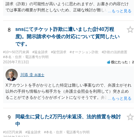
請求（詐欺）の可能性が高いように思われますが、お書きの内容だけ
では事案の概要が判然としないため、正確な検討が難しいです。例え
ば、最寄りの消費生活センターや自治体の無料法律相談等で、実際の
画面を見て貰いながらアドバイスう受けた方が確実です。
8
snsにてチケット詐欺に遭いました(計40万程
度)。開示請求や今後の対応について質問したい
です。
#10〜50万円未満
#返金請求
#架空請求
#オークション詐欺
#詐欺の法的措置
#本名・住所・電話番号が判明
2026年7月13日
役にたった
2
川添 圭
弁護士
Xアカウントを手がかりとした特定は難しい事案なので、弁護士がそれ
以外の手持ち情報から相手方を（弁護士会照会を利用して）突き止め
ることができるかどうかがポイントになりそうです。弁護士による調
査で特定が難しい可能性もあるため、警察への被害届出も同時進行さ
せることになるでしょう。見通しについては、実際の資料等を弁護士
に検討してもらう必要があると思います。弁護士費用は自由化されて
9
同級生に貸した2万円が未返済、法的措置を検討
いますので個別に確認いただく必要がありますが、そもそも回収でき
中
るかどうかが問題になり得る事案であり、被害額の規模からみると、
#10万円未満
#返金請求
#本名・住所・電話番号が判明
仮に回収できたとしても弁護士費用を差し引いた実質回収分はかなり