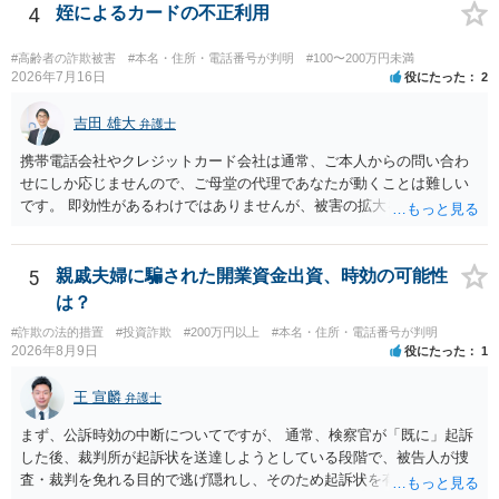
一部含まれています。また、私立大学進学について貴殿が了解したわ
4
姪によるカードの不正利用
けではないという事情も存在します。 こうした場合には、支払を拒ん
だとしても学費の請求が裁判所によって強制される可能性は低いとい
#高齢者の詐欺被害
#本名・住所・電話番号が判明
#100〜200万円未満
えます。 以上整理したとおり、貴殿の事情を説明し支払えないと実子
2026年7月16日
役にたった
2
に伝えるのが良い対処法と思います。
吉田 雄大
弁護士
携帯電話会社やクレジットカード会社は通常、ご本人からの問い合わ
せにしか応じませんので、ご母堂の代理であなたが動くことは難しい
です。 即効性があるわけではありませんが、被害の拡大を防ぐため、
たとえばご母堂を保護して姪から引き離したり、必要に応じ成年後見
申立に繋がることをめざして、高齢者虐待（経済的虐待）事案とし
て、ご母堂の自宅の市町村役場に相談するのが正しいやり方になりま
5
親戚夫婦に騙された開業資金出資、時効の可能性
す。
は？
#詐欺の法的措置
#投資詐欺
#200万円以上
#本名・住所・電話番号が判明
2026年8月9日
役にたった
1
王 宣麟
弁護士
まず、公訴時効の中断についてですが、 通常、検察官が「既に」起訴
した後、裁判所が起訴状を送達しようとしている段階で、被告人が捜
査・裁判を免れる目的で逃げ隠れし、そのため起訴状を有効に送達で