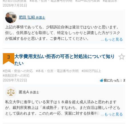
#詐欺の法的措置
#本名・住所・電話番号が判明
#10〜50万円未満
#返金請求
2026年7月31日
肥田 弘昭
弁護士
上記の事情であっても、少額訴訟自体は違法ではないかと思います。
但し、住民票などを取得して、特定をしっかりと調査した方がリスク
が低減するかと思います。ご参考にしてください。
3
大学費用支払い拒否の可否と対処法について知り
たい
#恐喝・脅迫への対応
#本名・住所・電話番号が判明
#200万円以上
#高額請求への対応
2026年7月22日
役にたった
2
匿名A
弁護士
私立大学に進学している実子は１８歳を超え成人済みと思われます
が、裁判所実務上は「未成熟子」すなわち、まだ自活は難しい子ども
として扱われます。このため一応、実親に対する扶養料請求として法
律的には成り立つ可能性があります。 ただし、実子と同居する元配偶
者宛に養育費を支払っており、当該養育費は実子の進学費用の趣旨も