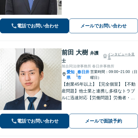
とことん寄り添います。【ZOOM面談
可能】【夜間・休日の相談可能】
電話でお問い合わせ
メールでお問い合わせ
前田 大樹
弁護
インタビューを見
る
士
旭合同法律事務所 春日井事務所
愛知
春日井
営業時間：09:00~21:00（日
|
県
市
曜日）
【創業45年以上】【完全個室】【不動
産問題】他士業と連携し多様なトラブ
ルに迅速対応【労働問題】労働者・使
用者双方の対応実績あり。依頼者さま
に寄り添い最善の解決策を提示【休
日・夜間面談可】【電話・ビデオ面談
電話でお問い合わせ
メールで面談予約
可】