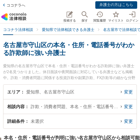
弁護士の方はこちら
ココナラへ
投稿する
探す
閲覧履歴
マイリスト
ログイン
ココナラ法律相談
愛知県で法律相談できる弁護士
名古屋市で法律相談
名古屋市守山区の本名・住所・電話番号がわか
る詐欺師に強い弁護士
愛知県の名古屋市守山区で本名・住所・電話番号がわかる詐欺師に強い弁護士
が2名見つかりました。休日面談や夜間面談に対応している弁護士なども掲載
中。詐欺・消費者問題に関係する投資詐欺や副業詐欺、FX詐欺等の細かな分野
での絞り込み検索もでき便利です。特にみつる法律事務所の山中 千昌弁護士や
中村総合法律事務所の中村 弘人弁護士のプロフィール情報や弁護士費用、強み
エリア
愛知県、名古屋市守山区
変更
などが注目されています。『名古屋市守山区で土日や夜間に発生した本名・住
所・電話番号がわかる詐欺師のトラブルを今すぐに弁護士に相談したい』『本
相談内容
詐欺・消費者問題、本名・住所・電話番号が判明
変更
名・住所・電話番号がわかる詐欺師のトラブル解決の実績豊富な近くの弁護士
を検索したい』『初回相談無料で本名・住所・電話番号がわかる詐欺師を法律
相談できる名古屋市守山区内の弁護士に相談予約したい』などでお困りの相談
詳細条件
未選択
変更
者さんにおすすめです。
本名・住所・電話番号が判明に強い名古屋市守山区から相談可能