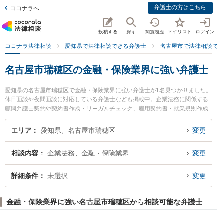
弁護士の方はこちら
ココナラへ
投稿する
探す
閲覧履歴
マイリスト
ログイン
ココナラ法律相談
愛知県で法律相談できる弁護士
名古屋市で法律相談
名古屋市瑞穂区の金融・保険業界に強い弁護士
愛知県の名古屋市瑞穂区で金融・保険業界に強い弁護士が1名見つかりました。
休日面談や夜間面談に対応している弁護士なども掲載中。企業法務に関係する
顧問弁護士契約や契約書作成・リーガルチェック、雇用契約書・就業規則作成
等の細かな分野での絞り込み検索もでき便利です。特に名古屋みずほ法律事務
所の田本 伸雄弁護士のプロフィール情報や弁護士費用、強みなどが注目されて
エリア
愛知県、名古屋市瑞穂区
変更
います。『名古屋市瑞穂区で土日や夜間に発生した金融・保険業界のトラブル
を今すぐに弁護士に相談したい』『金融・保険業界のトラブル解決の実績豊富
相談内容
企業法務、金融・保険業界
変更
な近くの弁護士を検索したい』『初回相談無料で金融・保険業界を法律相談で
きる名古屋市瑞穂区内の弁護士に相談予約したい』などでお困りの相談者さん
におすすめです。
詳細条件
未選択
変更
金融・保険業界に強い名古屋市瑞穂区から相談可能な弁護士