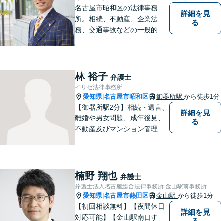
名古屋市昭和区の法律事務
詳細を見
所。相続、不動産、企業法
る
務、交通事故などの一般的な
法律相談はもちろん、スポー
ツ法務にも積極的に取り組ん
でいます【初回30分相談無
料】【桜山駅より徒歩８分】
林 裕子
弁護士
【駐車場あり】【オンライン
イリゼ法律事務所
相談可】
愛知県
名古屋市昭和区
御器所駅
から徒歩1分
|
【御器所駅2分】相続・遺言、
詳細を見
離婚や男女問題、成年後見、
る
不動産及びマンション管理な
どの分野を得意としておりま
す。 ご相談者様の事情だけで
なく、お気持ちにも寄り添
い、丁寧な説明と迅速な対応
楠野 翔也
弁護士
を心がけております。【完全
弁護士法人名古屋総合法律事務所 金山駅前事務所
個室】【法テラス利用可】
愛知県
名古屋市熱田区
金山駅
から徒歩1分
|
【初回相談無料】【夜間休日
詳細を見
対応可能】【金山駅南口す
る