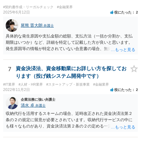
#契約書作成・リーガルチェック
#金融業界
2025年6月12日
役にたった
2
尾熊 晋大朗
弁護士
具体的な発生原因や支払金額の総額、支払方法（一括か分割か、支払
期限はいつか）など、詳細を特定して記載した方が良いと思います。
発生原因等の情報が特定されていない合意書の場合、無効になるリス
クがあり得ます。 また、例えば、分割払いの場合の期限の利益喪失条
項など、合意書に記載した方が良い文言もありますので、ご注意され
た方が良いです。 合意書など法的な書面は文言によって効果が変わり
7
資金決済法、資金移動業にお詳しい方を探してお
得るので、弁護士にご事情を伝えて直接相談、合意書の作成を依頼す
ります（投げ銭システム開発中です）
ることをお勧めいたします。
#IT業界
#人材・HR業界
#スタートアップ・新規事業
#金融業界
2022年11月2日
役にたった
2
企業法務に強い弁護士
清水 卓
弁護士
収納代行を活用するスキームの場合、近時改正された資金決済法第２
条の２の規定に留意が必要とされています。収納代行サービスの中に
も様々なものがあり、資金決済法第２条の２の定める一定の要件（内
閣府令で定める要件も含む）を満たす場合には、為替取引に該当する
ことが明らかにされました。 この資金決済法第２条の２の定める一