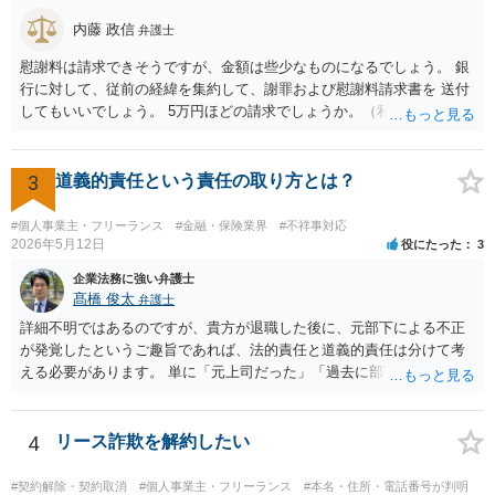
内藤 政信
弁護士
慰謝料は請求できそうですが、金額は些少なものになるでしょう。 銀
行に対して、従前の経緯を集約して、謝罪および慰謝料請求書を 送付
してもいいでしょう。 5万円ほどの請求でしょうか。（私見）
3
道義的責任という責任の取り方とは？
#個人事業主・フリーランス
#金融・保険業界
#不祥事対応
2026年5月12日
役にたった
3
企業法務に強い弁護士
髙橋 俊太
弁護士
詳細不明ではあるのですが、貴方が退職した後に、元部下による不正
が発覚したというご趣旨であれば、法的責任と道義的責任は分けて考
える必要があります。 単に「元上司だった」「過去に部下だった」と
いうだけで、当然に１億円の損害について法的責任を負うものではあ
りません。会社が貴方に損害賠償請求をするには、在職中の管理監督
義務違反、引継ぎの不備、不正の兆候を知りながら放置したことな
4
リース詐欺を解約したい
ど、具体的な義務違反と損害との因果関係を主張・立証する必要があ
ります。なお、在職中から会計処理や現金管理の不自然さを認識して
#契約解除・契約取消
#個人事業主・フリーランス
#本名・住所・電話番号が判明