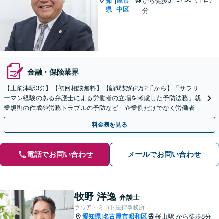
知
屋市
から徒歩3
|
県
中区
分
金融・保険業界
【上前津駅3分】【初回相談無料】【顧問契約2万2千から】「サラリ
ーマン経験のある弁護士による労働者の立場を考慮した予防法務」就
業規則の作成や労務トラブルの予防など、企業側だけでなく労働者の
視点も大切にしたバランスよい法務サポートを提供します
料金表を見る
電話でお問い合わせ
メールでお問い合わせ
牧野 洋逸
弁護士
ラウア・ミコト法律事務所
愛知県
名古屋市昭和区
桜山駅
から徒歩8分
|