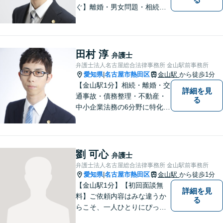
ぐ】離婚・男女問題・相続・
債務整理・不動産分野を得意
としています。是非一度ご相
談ください。
田村 淳
弁護士
弁護士法人名古屋総合法律事務所 金山駅前事務所
愛知県
名古屋市熱田区
金山駅
から徒歩1分
|
【金山駅1分】相続・離婚・交
詳細を見
通事故・債務整理・不動産・
る
中小企業法務の6分野に特化！
依頼者様の正当な利益の実現
を目指し、日々精進いたしま
す。依頼者様とのコミュニケ
ーションを重視し、情報連携
劉 可心
弁護士
を図りながら納得の解決へと
弁護士法人名古屋総合法律事務所 金山駅前事務所
導いてまいります。
愛知県
名古屋市熱田区
金山駅
から徒歩1分
|
【金山駅1分】【初回面談無
詳細を見
料】ご依頼内容はみな違うか
る
らこそ、一人ひとりにぴった
りの解決を大切にしていま