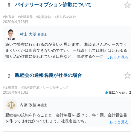
定の要件（内閣府令で定める要件も含む）については、該当条文を見
8
バイナリーオプション詐欺について
るだけではなかなか理解し難いところがあるかと思いますし、この掲
示板で回答するには限界がありますので、この分野に詳しそうな弁護
#被害者
#金融業界
#副業詐欺
#振り込め詐欺
士の方に直接相談なさってみて下さい。 （資金決済法） 第二条の二
2020年4月16日
金銭債権を有する者（以下この条において「受取人」という。）から
の委託、受取人からの金銭債権の譲受けその他これらに類する方法に
村山 大基
弁護士
より、当該金銭債権に係る債務者又は当該債務者からの委託（二以上
急いで警察に行かれるのが良いと思います。 相談者さんのケースでう
の段階にわたる委託を含む。）その他これに類する方法により支払を
まくいくかは断言できないのですが、 一般論としては例えばいわゆる
行う者から弁済として資金を受け入れ、又は他の者に受け入れさせ、
振り込め詐欺に使われている口座など、 凍結するケースもありますの
当該受取人に当該資金を移動させる行為（当該資金を当該受取人に交
で、できるだけ早く行って相談しましょう。
付することにより移動させる行為を除く。）であって、受取人が個人
（事業として又は事業のために受取人となる場合におけるものを除
9
親睦会の通帳名義が社長の場合
く。）であることその他の内閣府令で定める要件を満たすものは、為
替取引に該当するものとする
#金融業界
#契約書作成・リーガルチェック
2018年6月10日
役にたった
2
内藤 政信
弁護士
親睦会の規約を作ることと、会計年度を 設けて、年１回、会計報告書
を作って おけばいいでしょう。社長名義でも。