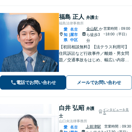
福島 正人
弁護士
福島法律事務所
金山駅
か
営業時間：09:00
愛
名古
~18:00（平日）
知
屋市
ら徒歩3
|
県
中区
分
【初回相談無料】【法テラス利用可】
住民訴訟など行政事件／離婚・男女問
題／交通事故をはじめ、幅広い内容の
ご相談に対応いたします。丁寧で細や
かなコミュニケーションを心掛け、ご
依頼者様にとって納得感の高い解決を
電話でお問い合わせ
メールでお問い合わせ
目指します【夜間・休日相談可】【金
山駅5分】
白井 弘昭
弁護
インタビューを見
る
士
山口央法律事務所
上前津駅
営業時間：09:30
愛
名古
~17:30（平日）