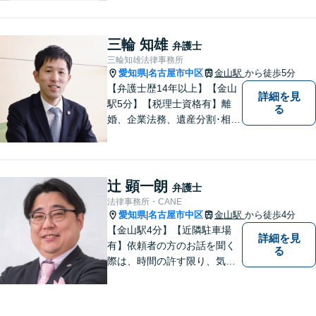
す。 あなたにとって一番良い
結果を一緒に目指してまいり
ます。誰にも話せず抱えてき
三輪 知雄
弁護士
た不安を、どうぞお聞かせく
三輪知雄法律事務所
ださい。【電話・WEB相談も
愛知県
名古屋市中区
金山駅
から徒歩5分
|
対応可能】
【弁護士歴14年以上】【金山
詳細を見
駅5分】【税理士資格有】離
る
婚、企業法務、遺産分割･相続
税、立ち退き、税務調査対応
OK！税理士資格を持つ弁護士
が法律・税金問題を一括して
解決。【公式LINE】連絡も便
辻 顕一朗
弁護士
利！お気軽にご相談くださ
法律事務所・CANE
い！
愛知県
名古屋市中区
金山駅
から徒歩4分
|
【金山駅4分】【近隣駐車場
詳細を見
有】依頼者の方のお話を聞く
る
際は、時間の許す限り、気の
済むまで話をさせてあげると
いうことを心がけています。
相談者様・依頼者様に寄り添