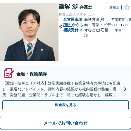
篠塚 渉
弁護士
愛知県
弁護士法人アストラル
名古屋市瑞
面談方法(対
営業時間：0
穂区
からも
面・電話・ビデ
9:00~17:00
相談受付中
オなど)は応相
（平日）
談
金融・保険業界
【愛知・岐阜エリア対応】対応実績多数！各業界特有の事情にも配慮
し、最適なアドバイスを。契約内容の確認から社内規程の整備・構
築、労務問題、企業間トラブルまで、培った経験を活かし、幅広く対
応いたします【オンライン面談OK（顧問締結後）】
料金表を見る
メールでお問い合わせ