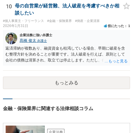
10
母の自営業が経営難、法人破産を考慮すべきか相
談したい
#個人事業主・フリーランス
#金融・保険業界
#倒産・企業清算
2026年1月31日
役にたった
1
企業法務に強い弁護士
髙橋 俊太
弁護士
返済滞納が複数あり、融資資金も枯渇している場合、早期に破産を含
む整理方針を決めることが重要です。法人破産を行えば、原則として
会社の債務は清算され、取立ては停止します。ただし、代表者が連帯
保証をしている場合は、代表者個人の破産も併せて検討が必要になる
ことが多いです。放置すると責任が拡大しやすいため、北海道の法律
事務所で法人破産の実績があるところを探して速やかに相談をして、
もっとみる
資金繰り・雇用・保証の有無を整理した上で進めるのが安全です。イ
ンターネットやココナラだけでなく、北海道の弁護士会などを頼りに
すると見つかりやすいと思います。
金融・保険業界に関連する法律相談コラム
企業法務