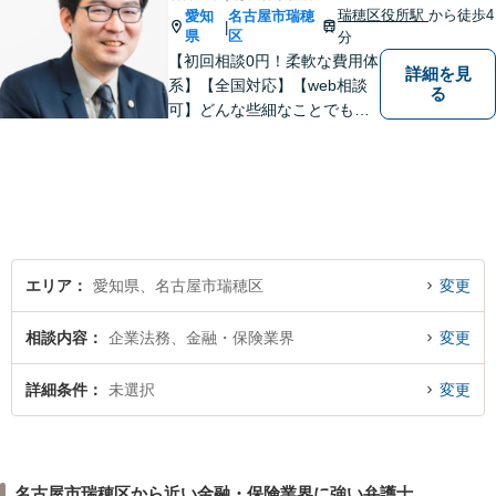
瑞穂区役所駅
から徒歩4
愛知
名古屋市瑞穂
|
県
区
分
【初回相談0円！柔軟な費用体
詳細を見
系】【全国対応】【web相談
る
可】どんな些細なことでもお
気軽にご相談ください。イン
ターネット／削除請求や開示
請求、利用規約などのトラブ
ルはお任せ！相続／感情面の
納得感を重視します。
エリア
愛知県、名古屋市瑞穂区
変更
相談内容
企業法務、金融・保険業界
変更
詳細条件
未選択
変更
名古屋市瑞穂区から近い金融・保険業界に強い弁護士