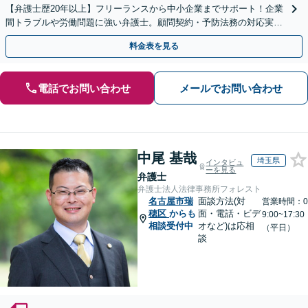
【弁護士歴20年以上】フリーランスから中小企業までサポート！企業
間トラブルや労働問題に強い弁護士。顧問契約・予防法務の対応実績
も豊富です。【夜間・休日面談可】【完全個室】
料金表を見る
電話でお問い合わせ
メールでお問い合わせ
中尾 基哉
埼玉県
インタビュ
ーを見る
弁護士
弁護士法人法律事務所フォレスト
名古屋市瑞
面談方法(対
営業時間：0
穂区
からも
面・電話・ビデ
9:00~17:30
相談受付中
オなど)は応相
（平日）
談