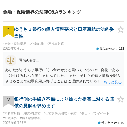
った対応・解決を目指しま
す。ぜひ、お気軽にご相談く
金融・保険業界の法律Q&Aランキング
ださい。
1
ゆうちょ銀行の個人情報要求と口座凍結の法的妥
当性
#金融・保険業界
#企業犯罪
#不祥事対応
2020年6月3日
役にたった
121
匿名A
弁護士
あなたがゆうちょ銀行に問い合わせたと書いているので、偽物である
可能性はみじんも感じませんでした。 また、それらの個人情報を記入
させることで犯罪利用が防げることはご理解されているとおりです。
結局あなたにはゆうちょ銀行が信用できないという前提があり、弁護
士に同意を求めているだけです。 最初の回答では分かりづらかったの
かもしれませんが、質問にわかりやすく答えると「法的に許される」
2
銀行側の手続き不備により被った損害に対する賠
が答えになります。 補足でアドバイスしておきますと、今私に反論し
償の見解を求めます
てきたその内容をゆうちょ銀行にぶつければいいとおもいます。 もっ
#不祥事対応
#慰謝料増額
#少額訴訟の相談・依頼
#個人・プライベート
とも、ぶつけられたゆうちょ銀行があなたと契約するかは法律上ゆう
#金融業界
#損害賠償増額
ちょ銀行の自由です。
2023年6月27日
役にたった
10