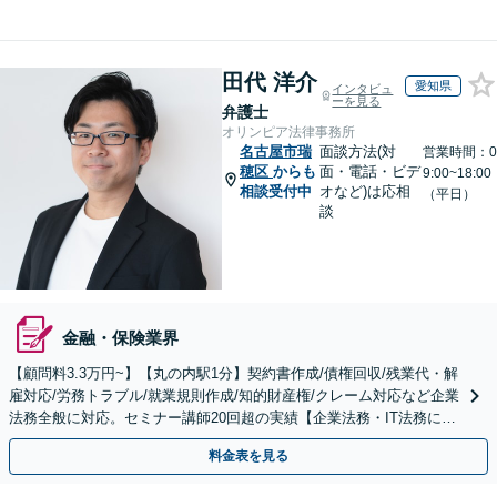
田代 洋介
愛知県
インタビュ
ーを見る
弁護士
オリンピア法律事務所
名古屋市瑞
面談方法(対
営業時間：0
穂区
からも
面・電話・ビデ
9:00~18:00
相談受付中
オなど)は応相
（平日）
談
金融・保険業界
【顧問料3.3万円~】【丸の内駅1分】契約書作成/債権回収/残業代・解
雇対応/労務トラブル/就業規則作成/知的財産権/クレーム対応など企業
法務全般に対応。セミナー講師20回超の実績【企業法務・IT法務に精
通】
料金表を見る