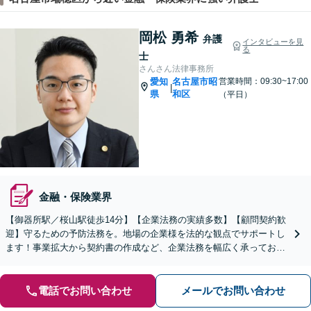
岡松 勇希
弁護
インタビューを見
る
士
さんさん法律事務所
愛知
名古屋市昭
営業時間：09:30~17:00
|
県
和区
（平日）
金融・保険業界
【御器所駅／桜山駅徒歩14分】【企業法務の実績多数】【顧問契約歓
迎】守るための予防法務を。地場の企業様を法的な観点でサポートし
ます！事業拡大から契約書の作成など、企業法務を幅広く承っており
ます【休日の相談可能】【ビデオ面談OK】
電話でお問い合わせ
メールでお問い合わせ