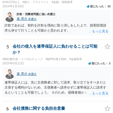
いた、部下に過度な権限を与えたまま放置していた、退職時に重要な
#200万円以上
#個人・プライベート
#金融・保険業界
2024年1月29日
役にたった
10
情報を引き継がなかった等の事情があれば、会社から問題視される可
能性はあるでしょう。 対応としては、まず会社から何を求められてい
詐欺・消費者問題に強い弁護士
るのかを明確にすることが重要です。謝罪、調査協力、金銭負担、始
泉 亮介
弁護士
末書提出など、求められている内容によって対応は異なります。不用
詐欺であれば、契約を詐欺を理由に取り消しをした上で、損害賠償請
意に責任を認める文書を作成したり、損害負担を約束したりすること
求も併せて行うことも可能かと思われます。
は避けるべきです。一方で、在職中の業務内容、権限分掌、引継ぎ資
料、不正を認識していなかった事情を整理し、必要な範囲で調査に協
力することは考えられます。 仮に、金銭請求や責任追及を示唆されて
5
会社の借入を連帯保証人に負わせることは可能
いる場合には、会社とのやり取りを保存し、弁護士に相談したうえで
か？
対応なさった方がよいでしょう。
#契約書作成・リーガルチェック
#顧問弁護士契約
#金融業界
2025年6月12日
役にたった
2
泉 亮介
弁護士
連帯保証人には、先に主債務者に対して請求、取り立てをすべきだと
主張する権利がないため、主債務者へ請求せずに連帯保証人に請求す
るということも可能でしょう。 そのため、債権者側からすれば、会社
が払えない場合に連帯保証人に請求できるものではなく、どちらに請
求しても良いものとなります。
6
会社債務に関する負担合意書