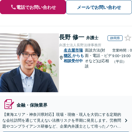
電話でお問い合わせ
メールでお問い合わせ
長野 修一
弁護士
静岡県
弁護士法人長野法律事務所
名古屋市瑞
面談方法(対
営業時間：0
穂区
からも
面・電話・ビデ
9:00~19:00
相談受付中
オなど)は応相
（平日）
談
金融・保険業界
【東海エリア・神奈川県対応】現場・現物・現人を大切にする定期的
な会社訪問を通じて見えない法務リスクを早期に発見します。労務問
題やコンプライアンス研修など、企業内弁護士として培ったノウハウ