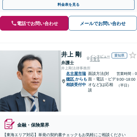
をフル活用し、経営の安定化を強力にサポートします。
料金表を見る
電話でお問い合わせ
メールでお問い合わせ
井上 剛
愛知県
インタビュー
を見る
弁護士
井上剛法律事務所
名古屋市瑞
面談方法(対
営業時間：0
穂区
からも
面・電話・ビデ
9:00~18:00
相談受付中
オなど)は応相
（平日）
談
金融・保険業界
【東海エリア対応】単発の契約書チェックもお気軽にご相談ください