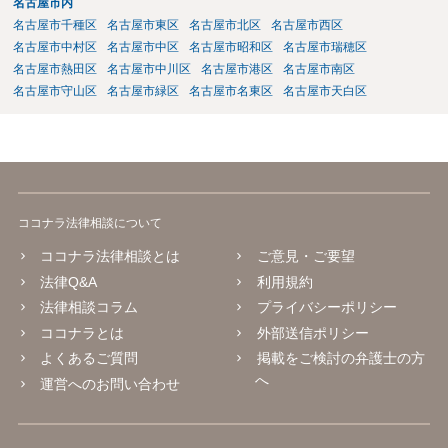
名古屋市内
適合を立証できたのか疑義があるように思います。 貴社は、製造及
び通販等での販売をなされているようであり、購入するお客様（消費
名古屋市千種区
名古屋市東区
名古屋市北区
名古屋市西区
者）の層•範囲も県内に留まらない全国規模の可能性もあるのではない
名古屋市中村区
名古屋市中区
名古屋市昭和区
名古屋市瑞穂区
かとご推察致します。 今後、同様•類似のケースやさらなるハードケ
名古屋市熱田区
名古屋市中川区
名古屋市港区
名古屋市南区
ースが生じる可能性に備え、①法務体制の整備•拡充（顧問弁護士の導
名古屋市守山区
名古屋市緑区
名古屋市名東区
名古屋市天白区
入、社内法務担当の育成、専門家等による研修•勉強会の実施など）、
②製造工程、製品表示、通販サイトの内容等のリーガルチェック等の
予防法務も心掛けてみて下さい。
ココナラ法律相談について
ココナラ法律相談とは
ご意見・ご要望
法律Q&A
利用規約
法律相談コラム
プライバシーポリシー
ココナラとは
外部送信ポリシー
よくあるご質問
掲載をご検討の弁護士の方
へ
運営へのお問い合わせ