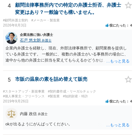
4
顧問法律事務所内での特定の弁護士拒否、弁護士
変更はあり？一般論でも構いません。
#顧問弁護士契約
#メーカー・製造業
2026年8月3日
役にたった
4
企業法務に強い弁護士
石戸 悠太朗
弁護士
企業内弁護士を経験し、現在、外部法律事務所で、顧問業務を提供し
ている弁護士です。 一般的に、複数の弁護士がいる事務所の場合に、
途中から他の弁護士に担当を変えてもらえるかどうかは、当該事務所
の代表の判断に委ねられています。 もっとも、代表としても、依頼者
が不満を抱いている弁護士を担当にすることは望ましくないため、別
の弁護士に変更するのが通常でしょう。それでも、担当弁護士を変え
5
市販の温泉の素を詰め替えて販売
てくれない場合は、他の弁護士の担当案件が一般で担当を変えられな
いなどの事情があるかと思います。 担当弁護士が変わらず、仕事内容
#スタートアップ・新規事業
#契約書作成・リーガルチェック
も改善されない場合には、決済権限を持つ上司に相談し、顧問契約自
#個人事業主・フリーランス
#製造業
#知的財産・特許
2019年9月26日
役にたった
4
体を見直すのが一番かと思います。
内藤 政信
弁護士
okが出るようにがんばってください。