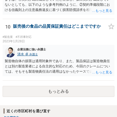
ないとしても、以下のような参考判例のように、②契約準備段階にお
ける信義則上の注意義務違反に基づく損害賠償請求を相手会社にして
行くことが考えられます。 （参考） 【最判平成19年2月27日の裁判要
旨】 https://www.courts.go.jp/app/hanrei_jp/detail2?id=34183 「ＸがＡ
の意向を受けて開発，製造したゲーム機を順次ＸからＹ，ＹからＡに
10
販売後の食品の品質保証責任はどこまでですか
継続的に販売する旨の契約が，締結の直前にＡが突然ゲーム機の改良
要求をしたことによって締結に至らなかった場合において，Ｙが，開
#製造業
#不祥事対応
発等の続行に難色を示すＸに対し，Ａから具体的な発注を受けていな
2023年1月28日
いにもかかわらず，ゲーム機２００台を発注する旨を口頭で約した
企業法務に強い弁護士
り，具体的な発注内容を記載した発注書及び条件提示書を交付するな
清水 卓
弁護士
どし，ゲーム機の売買契約が確実に締結されるとの過大な期待を抱か
製造物自体の損害は適用対象外であり、また、製品保証は製造物責任
せてゲーム機の開発，製造に至らせたなど判示の事情の下では，Ｙ
とは別の製造業者による自主的な対応のため、今回のクレームについ
は，Ｘに対する契約準備段階における信義則上の注意義務に違反した
ては、そもそも製造物責任法の適用はなかったケースである可能性が
ものとして，これによりＸに生じた損害を賠償する責任を負う。」
あります。 また、製造物自体の損害については、民法に基づく不法
行為責任、契約不適合責任、債務不履行責任等の問題が生じる可能性
が、ありますが、そのためには、被害者側で加害者の過失や品質の契
もっとみる
約不適合等を立証する必要があります。 今回のケースのように、販
売（11月）からクレーム（翌年1月中旬）までの間に２ヶ月程度の期間
があり、しかも、現物はお客様側で捨ててしまっとのことで原因が特
定できていなかった等の事情がある場合には、立証のための証拠がな
近くの市区町村を選び直す
い状態であり、果たしてお客様側で貴社の過失や商品の品質の契約不