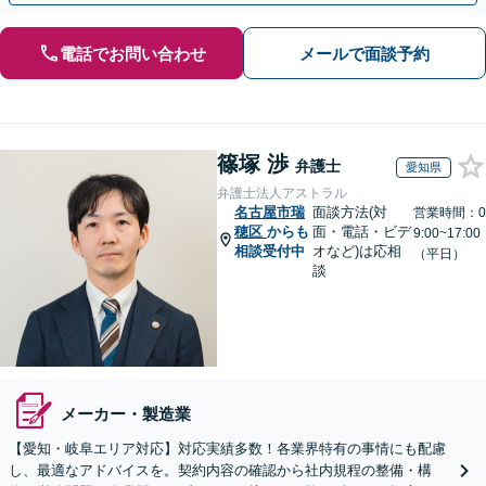
電話でお問い合わせ
メールで面談予約
篠塚 渉
弁護士
愛知県
弁護士法人アストラル
名古屋市瑞
面談方法(対
営業時間：0
穂区
からも
面・電話・ビデ
9:00~17:00
相談受付中
オなど)は応相
（平日）
談
メーカー・製造業
【愛知・岐阜エリア対応】対応実績多数！各業界特有の事情にも配慮
し、最適なアドバイスを。契約内容の確認から社内規程の整備・構