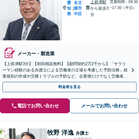
上前津駅
営業時間：09:30
愛
名古
~17:30（平日）
知
屋市
から徒歩3
|
県
中区
分
メーカー・製造業
【上前津駅3分】【初回相談無料】【顧問契約2万2千から】「サラリ
ーマン経験のある弁護士による労働者の立場を考慮した予防法務」就
業規則の作成や労務トラブルの予防など、企業側だけでなく労働者の
視点も大切にしたバランスよい法務サポートを提供します
料金表を見る
電話でお問い合わせ
メールでお問い合わせ
牧野 洋逸
弁護士