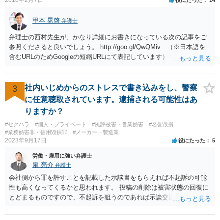
甲本 晃啓
弁護士
弁理士の西村先生が、かなり詳細にお書きになっている次の記事をご
参照くださると良いでしょう。 http://goo.gl/QwQMiv （※日本語を
含むURLのためGoogleの短縮URLにて表記しています） 私も同先生と
同じ意見です。 商品（グッズ）への使用ということであれば、少なく
とも不正競争防止法上の問題は生じうると思います。
3
社内いじめからのストレスで書き込みをし、警察
に任意聴取されています。逮捕される可能性はあ
りますか？
#セクハラ
#個人・プライベート
#風評被害・営業妨害
#名誉毀損
#業務妨害罪・信用毀損罪
#メーカー・製造業
2023年9月17日
役にたった
5
労働・雇用に強い弁護士
泉 亮介
弁護士
会社側から罪を許すことを記載した示談書をもらえれば不起訴の可能
性も高くなってくるかと思われます。 投稿の削除は被害状態の回復に
とどまるものですので、不起訴を狙うのであれば示談交渉はされた方
が良いでしょう。