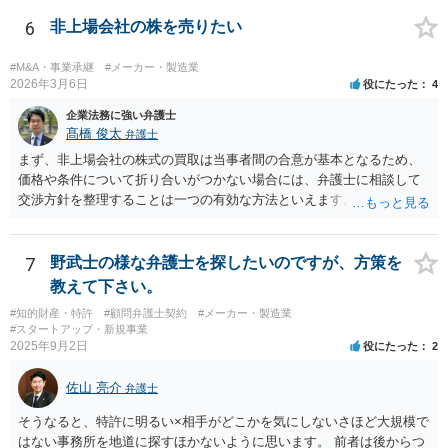
6
非上場会社の株を売りたい
#M&A・事業承継
#メーカー・製造業
2026年3月6日
役にたった
4
企業法務に強い弁護士
髙橋 俊太
弁護士
まず、非上場会社の株式の買取は当事者間の合意が基本となるため、
価格や条件について折り合いがつかない場合には、弁護士に相談して
交渉方針を整理することは一つの有効な方法といえます。特に、株価
算定方法の妥当性や会社法上の手続、会社側の対応が適切かどうかと
いった点は専門的な判断を要することが多く、第三者の専門家が入る
ことで交渉が整理されることもあります。 もっとも、株主が単に「会
7
野武士の様な弁護士を探したいのですが、方策を
社に買い取ってほしい」と希望しているだけでは、会社に当然の買取
教えて下さい。
義務が生じるわけではありません。非上場会社の株式に譲渡制限が付
#知的財産・特許
#顧問弁護士契約
#メーカー・製造業
されている場合には、会社法136条に基づき、第三者への株式譲渡につ
#スタートアップ・新規事業
いて会社に承認を求める「譲渡承認請求」という手続との関係が問題
2025年9月2日
役にたった
2
になることがあります。会社が譲渡を承認しない場合には、会社また
は会社が指定する者が当該株式を買い取るべき者として指定されるこ
佐山 亮介
弁護士
とになり、その中で株式買取の問題が生じることがあります。 そのた
め、会社との価格交渉がまとまらない場合には、第三者への譲渡を前
そうなると、特許に明るい×相手がどこかを気にしないさほど大規模で
提とした譲渡承認請求という手続を検討する余地があるかどうかを含
はない事務所を地道に探すほかないように思います。 前者は後からつ