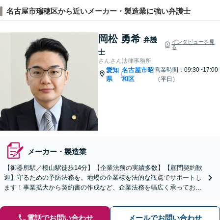
名古屋市瑞穂区から近いメーカー・製造業に強い弁護士
岡松 勇希
弁護
インタビューを見
る
士
さんさん法律事務所
愛知
名古屋市昭
営業時間：09:30~17:00
|
県
和区
（平日）
メーカー・製造業
【御器所駅／桜山駅徒歩14分】【企業法務の実績多数】【顧問契約歓
迎】守るための予防法務を。地場の企業様を法的な観点でサポートし
ます！事業拡大から契約書の作成など、企業法務を幅広く承っており
ます【休日の相談可能】【ビデオ面談OK】
電話でお問い合わせ
メールでお問い合わせ