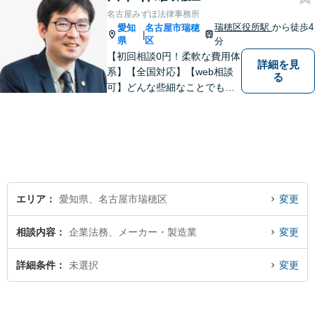
名古屋みずほ法律事務所
瑞穂区役所駅
から徒歩4
愛知
名古屋市瑞穂
|
県
区
分
【初回相談0円！柔軟な費用体
詳細を見
系】【全国対応】【web相談
る
可】どんな些細なことでもお
気軽にご相談ください。イン
ターネット／削除請求や開示
請求、利用規約などのトラブ
ルはお任せ！相続／感情面の
納得感を重視します。
エリア
愛知県、名古屋市瑞穂区
変更
相談内容
企業法務、メーカー・製造業
変更
詳細条件
未選択
変更