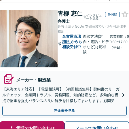
青柳 恵仁
静岡県
インタビュ
ーを見る
弁護士
弁護士法人GoDo 支部藤枝やいづ合同法律事
務所
名古屋市瑞
面談方法(対
営業時間：0
穂区
からも
面・電話・ビデ
9:30~17:30
相談受付中
オなど)は応相
（平日）
談
メーカー・製造業
【東海エリア対応】 【電話相談可】【初回相談無料】契約書のリーガ
ルチェック、企業間トラブル、労務問題、知的財産など。多角的な視
点で物事を捉えバランスの良い解決を目指してまいります。顧問契約
は月額5,000円から対応可【夜間＆休日面談OK】
料金表を見る
電話でお問い合わせ
メールでお問い合わせ