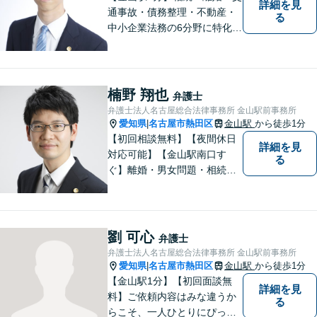
詳細を見
通事故・債務整理・不動産・
る
中小企業法務の6分野に特化！
依頼者様の正当な利益の実現
を目指し、日々精進いたしま
す。依頼者様とのコミュニケ
ーションを重視し、情報連携
楠野 翔也
弁護士
を図りながら納得の解決へと
弁護士法人名古屋総合法律事務所 金山駅前事務所
導いてまいります。
愛知県
名古屋市熱田区
金山駅
から徒歩1分
|
【初回相談無料】【夜間休日
詳細を見
対応可能】【金山駅南口す
る
ぐ】離婚・男女問題・相続・
債務整理・不動産分野を得意
としています。是非一度ご相
談ください。
劉 可心
弁護士
弁護士法人名古屋総合法律事務所 金山駅前事務所
愛知県
名古屋市熱田区
金山駅
から徒歩1分
|
【金山駅1分】【初回面談無
詳細を見
料】ご依頼内容はみな違うか
る
らこそ、一人ひとりにぴった