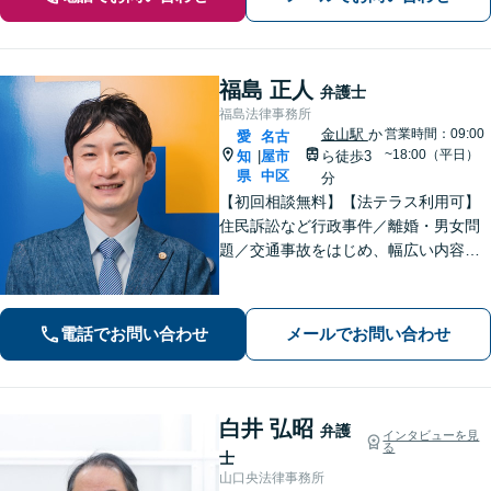
福島 正人
弁護士
福島法律事務所
金山駅
か
営業時間：09:00
愛
名古
~18:00（平日）
知
屋市
ら徒歩3
|
県
中区
分
【初回相談無料】【法テラス利用可】
住民訴訟など行政事件／離婚・男女問
題／交通事故をはじめ、幅広い内容の
ご相談に対応いたします。丁寧で細や
かなコミュニケーションを心掛け、ご
依頼者様にとって納得感の高い解決を
電話でお問い合わせ
メールでお問い合わせ
目指します【夜間・休日相談可】【金
山駅5分】
白井 弘昭
弁護
インタビューを見
る
士
山口央法律事務所