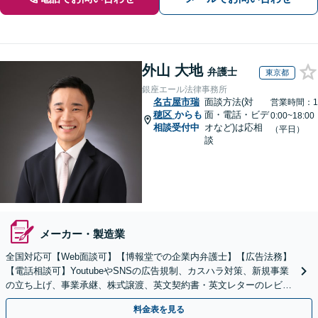
外山 大地
弁護士
東京都
銀座エール法律事務所
名古屋市瑞
面談方法(対
営業時間：1
穂区
からも
面・電話・ビデ
0:00~18:00
相談受付中
オなど)は応相
（平日）
談
メーカー・製造業
全国対応可【Web面談可】【博報堂での企業内弁護士】【広告法務】
【電話相談可】YoutubeやSNSの広告規制、カスハラ対策、新規事業
の立ち上げ、事業承継、株式譲渡、英文契約書・英文レターのレビュ
ー・ドラフトなどに対応。
料金表を見る