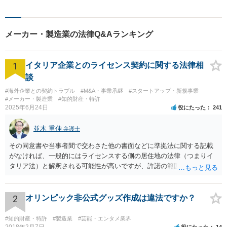
相談者様・依頼者様に寄り添
った対応・解決を目指しま
す。ぜひ、お気軽にご相談く
メーカー・製造業の法律Q&Aランキング
ださい。
1
イタリア企業とのライセンス契約に関する法律相
談
#海外企業との契約トラブル
#M&A・事業承継
#スタートアップ・新規事業
#メーカー・製造業
#知的財産・特許
2025年6月24日
役にたった
241
並木 重伸
弁護士
その同意書や当事者間で交わさた他の書面などに準拠法に関する記載
がなければ、一般的にはライセンスする側の居住地の法律（つまりイ
タリア法）と解釈される可能性が高いですが、許諾の範囲が日本国内
に限定されているなどの事情がある場合には、日本法となる可能性も
あります。 なお、仮に日本法になるとしても、新しい会社との間で契
約が有効かどうかは、ライセンスされた権利の種類（著作権、商標
2
オリンピック非公式グッズ作成は違法ですか？
権、特許権など）や契約の時期などを見て判断する必要があります。
いずれにせよ具体的事情が分からないと確定的な回答は難しいと思わ
#知的財産・特許
#製造業
#芸能・エンタメ業界
れますので、弁護士に直接相談されることをお勧めします。
2018年2月7日
役にたった
14