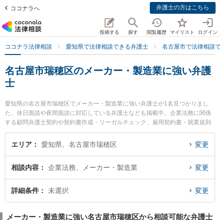
弁護士の方はこちら
ココナラへ
投稿する
探す
閲覧履歴
マイリスト
ログイン
ココナラ法律相談
愛知県で法律相談できる弁護士
名古屋市で法律相談
名古屋市瑞穂区のメーカー・製造業に強い弁護
士
愛知県の名古屋市瑞穂区でメーカー・製造業に強い弁護士が1名見つかりまし
た。休日面談や夜間面談に対応している弁護士なども掲載中。企業法務に関係
する顧問弁護士契約や契約書作成・リーガルチェック、雇用契約書・就業規則
作成等の細かな分野での絞り込み検索もでき便利です。特に名古屋みずほ法律
事務所の田本 伸雄弁護士のプロフィール情報や弁護士費用、強みなどが注目さ
エリア
愛知県、名古屋市瑞穂区
変更
れています。『名古屋市瑞穂区で土日や夜間に発生したメーカー・製造業のト
ラブルを今すぐに弁護士に相談したい』『メーカー・製造業のトラブル解決の
相談内容
企業法務、メーカー・製造業
変更
実績豊富な近くの弁護士を検索したい』『初回相談無料でメーカー・製造業を
法律相談できる名古屋市瑞穂区内の弁護士に相談予約したい』などでお困りの
相談者さんにおすすめです。
詳細条件
未選択
変更
メーカー・製造業に強い名古屋市瑞穂区から相談可能な弁護士