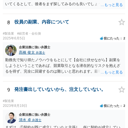
めて整理することになります。もっとも、具体的な対応は、定款の内
いてくるとして、後者をまず探してみるのも良いでしょう。
容や会社の機関設計等によっても変わり得るため、個別事情を踏まえ
た検討が必要となります。 （会社側から見た手続等については、拙筆
ではありますが、下記が参考になるかもしれません。 https://keiyaku-
8
役員の副業、内容について
watch.jp/chokoben/media/transfer-restrictedstock） なお、弁護士を探
す場合の検索ワードとしては、「会社法 弁護士」「企業法務 弁護
#製造業
#経営者・会社側
士」「株式買取 弁護士」「株式評価 弁護士」「少数株主 弁護
2025年6月5日
役にたった
2
士」などが考えられます。非上場株式の評価や株主間紛争は企業法務
企業法務に強い弁護士
分野に含まれることが多いため、企業法務や会社法を取り扱っている
髙橋 俊太
弁護士
弁護士を探すのが一般的でしょう。
勤務先で知り得たノウハウをもとにして【会社に伏せながら】副業を
しようということであれば、競業取引となる潜在的なリスクを抱えざ
るを得ず、完全に回避するのは難しいと思われます。最寄りの弁護士
などに具体的な事情を説明した上で、個別に相談することをお勧めい
たします。
9
発注書出していないから、注文していない。
#製造業
2023年8月19日
役にたった
2
企業法務に強い弁護士
清水 卓
弁護士
まずは、①契約が既に成立していたと主張し、仮に契約が成立してい