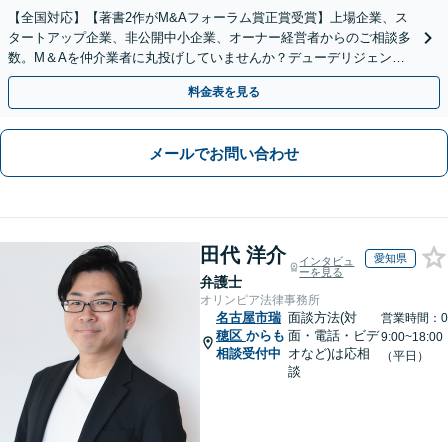
【全国対応】【著書2作がM&Aフォーラム賞正賞受賞】上場企業、ス
タートアップ企業、非公開中小企業、オーナー経営者からのご相談多
数。M＆Aを仲介業者に丸投げしていませんか？デューデリジェンス
や契約書作成・交渉はお任せください【初回無料】
料金表を見る
メールでお問い合わせ
田代 洋介
愛知県
インタビュ
ーを見る
弁護士
オリンピア法律事務所
名古屋市瑞
面談方法(対
営業時間：0
穂区
からも
面・電話・ビデ
9:00~18:00
相談受付中
オなど)は応相
（平日）
談