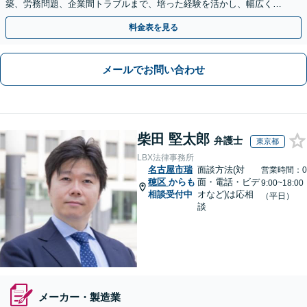
築、労務問題、企業間トラブルまで、培った経験を活かし、幅広く対
応いたします【オンライン面談OK（顧問締結後）】
料金表を見る
メールでお問い合わせ
柴田 堅太郎
弁護士
東京都
LBX法律事務所
名古屋市瑞
面談方法(対
営業時間：0
穂区
からも
面・電話・ビデ
9:00~18:00
相談受付中
オなど)は応相
（平日）
談
メーカー・製造業