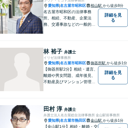
ラウア・ミコト法律事務所
愛知県
名古屋市昭和区
桜山駅
から徒歩8分
|
名古屋市昭和区の法律事務
詳細を見
所。相続、不動産、企業法
る
務、交通事故などの一般的な
法律相談はもちろん、スポー
ツ法務にも積極的に取り組ん
でいます【初回30分相談無
料】【桜山駅より徒歩８分】
林 裕子
弁護士
【駐車場あり】【オンライン
イリゼ法律事務所
相談可】
愛知県
名古屋市昭和区
御器所駅
から徒歩1分
|
【御器所駅2分】相続・遺言、
詳細を見
離婚や男女問題、成年後見、
る
不動産及びマンション管理な
どの分野を得意としておりま
す。 ご相談者様の事情だけで
なく、お気持ちにも寄り添
い、丁寧な説明と迅速な対応
田村 淳
弁護士
を心がけております。【完全
弁護士法人名古屋総合法律事務所 金山駅前事務所
個室】【法テラス利用可】
愛知県
名古屋市熱田区
金山駅
から徒歩1分
|
【金山駅1分】相続・離婚・交