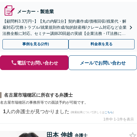
メーカー・製造業
【顧問料3.3万円~】【丸の内駅1分】契約書作成/債権回収/残業代・解
雇対応/労務トラブル/就業規則作成/知的財産権/クレーム対応など企業
法務全般に対応。セミナー講師20回超の実績【企業法務・IT法務に精
通】
事例を見る(2件)
料金表を見る
電話でお問い合わせ
メールでお問い合わせ
名古屋市瑞穂区に所在する弁護士
名古屋市瑞穂区の事務所等での面談予約が可能です。
1
人の弁護士が見つかりました
(検索結果について詳しくは
こちら
)
1件中 1-1件を表示
田本 伸雄
弁護士