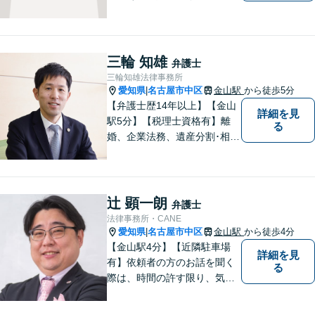
りの解決を大切にしていま
す。 あなたにとって一番良い
結果を一緒に目指してまいり
ます。誰にも話せず抱えてき
三輪 知雄
弁護士
た不安を、どうぞお聞かせく
三輪知雄法律事務所
ださい。【電話・WEB相談も
愛知県
名古屋市中区
金山駅
から徒歩5分
|
対応可能】
【弁護士歴14年以上】【金山
詳細を見
駅5分】【税理士資格有】離
る
婚、企業法務、遺産分割･相続
税、立ち退き、税務調査対応
OK！税理士資格を持つ弁護士
が法律・税金問題を一括して
解決。【公式LINE】連絡も便
辻 顕一朗
弁護士
利！お気軽にご相談くださ
法律事務所・CANE
い！
愛知県
名古屋市中区
金山駅
から徒歩4分
|
【金山駅4分】【近隣駐車場
詳細を見
有】依頼者の方のお話を聞く
る
際は、時間の許す限り、気の
済むまで話をさせてあげると
いうことを心がけています。