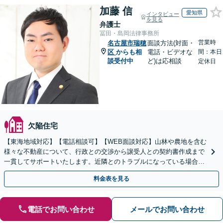
加藤 信
愛知県
インタビュー
を見る
弁護士
冨田・島岡法律事務所
営業時
名古屋市瑞穂
面談方法(対面・
区
からも相
電話・ビデオな
間：本日
談受付中
ど)は応相談
定休日
欠陥住宅
【東海地域対応】【電話相談可】【WEB面談対応】山林や農地を含む
様々な不動産について、行政との交渉から譲受人との契約書作成まで
一貫してサポートいたします。近隣とのトラブルになっている場合
や、解決が難航している案件でも、ぜひご相談ください。
料金表を見る
電話でお問い合わせ
メールでお問い合わせ