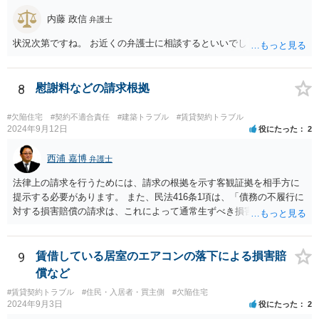
内藤 政信
弁護士
状況次第ですね。 お近くの弁護士に相談するといいでしょう。
8
慰謝料などの請求根拠
#欠陥住宅
#契約不適合責任
#建築トラブル
#賃貸契約トラブル
2024年9月12日
役にたった
2
西浦 嘉博
弁護士
法律上の請求を行うためには、請求の根拠を示す客観証拠を相手方に
提示する必要があります。 また、民法416条1項は、「債務の不履行に
対する損害賠償の請求は、これによって通常生ずべき損害の賠償をさ
せることをその目的とする」と規定していますので、相談者さんの請
求が「通常生ずべき損害」の範囲に該当することを主張・疎明してい
く必要があります。 まず行うべきは、領収書などの損害を直接的に証
9
賃借している居室のエアコンの落下による損害賠
明する資料の準備。 次に該当の損害項目が、法律上の損害賠償請求の
償など
範囲に該当することを疎明する前例（判例等）を調査するという形に
#賃貸契約トラブル
#住民・入居者・買主側
#欠陥住宅
なると思われます。 相談者さんが自身で行うことが困難であれば、最
2024年9月3日
役にたった
2
寄りの法律事務所に相談に行かれることをお勧めします。