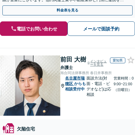
い、正確に手続きを進めてまいります。【初回面談無料】
料金表を見る
電話でお問い合わせ
メールで面談予約
前田 大樹
愛知県
インタビュ
ーを見る
弁護士
旭合同法律事務所 春日井事務所
名古屋市瑞
面談方法(対
営業時間：0
穂区
からも
面・電話・ビ
9:00~21:00
相談受付中
デオなど)は応
（日曜日）
相談
欠陥住宅