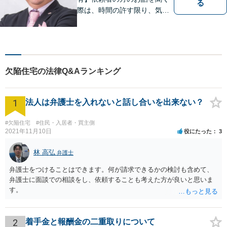
る
際は、時間の許す限り、気の
済むまで話をさせてあげると
いうことを心がけています。
相談者様・依頼者様に寄り添
った対応・解決を目指しま
す。ぜひ、お気軽にご相談く
欠陥住宅の法律Q&Aランキング
ださい。
1
法人は弁護士を入れないと話し合いを出来ない？
#欠陥住宅
#住民・入居者・買主側
2021年11月10日
役にたった
3
林 高弘
弁護士
弁護士をつけることはできます。何が請求できるかの検討も含めて、
弁護士に面談での相談をし、依頼することも考えた方が良いと思いま
す。
2
着手金と報酬金の二重取りについて