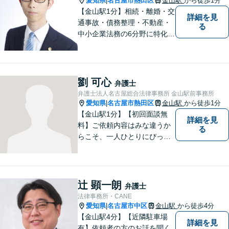
愛知県
名古屋市熱田区
金山駅
から徒歩1分
|
【金山駅1分】相続・離婚・交
詳細を見
通事故・債務整理・不動産・
る
中小企業法務の6分野に特化！
依頼者様の正当な利益の実現
を目指し、日々精進いたしま
す。依頼者様とのコミュニケ
ーションを重視し、情報連携
劉 可心
弁護士
を図りながら納得の解決へと
弁護士法人名古屋総合法律事務所 金山駅前事務所
導いてまいります。
愛知県
名古屋市熱田区
金山駅
から徒歩1分
|
【金山駅1分】【初回面談無
詳細を見
料】ご依頼内容はみな違うか
る
らこそ、一人ひとりにぴった
りの解決を大切にしていま
す。 あなたにとって一番良い
結果を一緒に目指してまいり
ます。誰にも話せず抱えてき
辻 顕一朗
弁護士
た不安を、どうぞお聞かせく
法律事務所・CANE
ださい。【電話・WEB相談も
愛知県
名古屋市中区
金山駅
から徒歩4分
|
対応可能】
【金山駅4分】【近隣駐車場
詳細を見
有】依頼者の方のお話を聞く