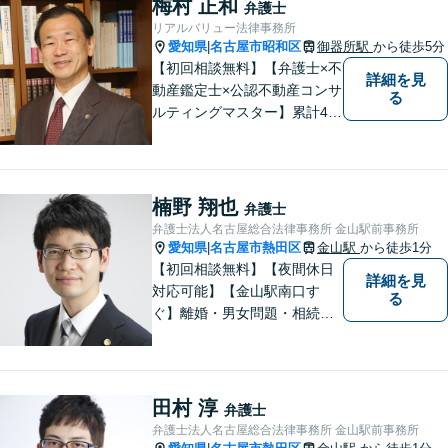
梅村 正和
弁護士
を心がけております。【完全
リアルバリュー法律事務所
個室】【法テラス利用可】
愛知県
名古屋市昭和区
御器所駅
から徒歩5分
|
【初回相談無料】【弁護士×不
詳細を見
動産鑑定士×公認不動産コンサ
る
ルティングマスター】累計40
00件を超える不動産の調査・
評価実績あり【御器所駅5分】
【不動産鑑定士としての実績
多数】【政府系金融機関勤務
楠野 翔也
弁護士
経験あり】不動産トラブル／
弁護士法人名古屋総合法律事務所 金山駅前事務所
不動産を含む相続／債権回収
愛知県
名古屋市熱田区
金山駅
から徒歩1分
|
など
【初回相談無料】【夜間休日
詳細を見
対応可能】【金山駅南口す
る
ぐ】離婚・男女問題・相続・
債務整理・不動産分野を得意
としています。是非一度ご相
談ください。
田村 淳
弁護士
弁護士法人名古屋総合法律事務所 金山駅前事務所