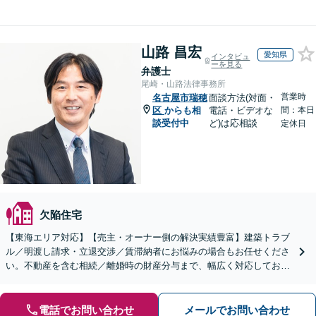
山路 昌宏
愛知県
インタビュ
ーを見る
弁護士
尾崎・山路法律事務所
営業時
名古屋市瑞穂
面談方法(対面・
区
からも相
電話・ビデオな
間：本日
談受付中
ど)は応相談
定休日
欠陥住宅
【東海エリア対応】【売主・オーナー側の解決実績豊富】建築トラブ
ル／明渡し請求・立退交渉／賃滞納者にお悩みの場合もお任せくださ
い。不動産を含む相続／離婚時の財産分与まで、幅広く対応しており
ます。【初回面談無料】【セカンドオピニオン対応】
電話でお問い合わせ
メールでお問い合わせ