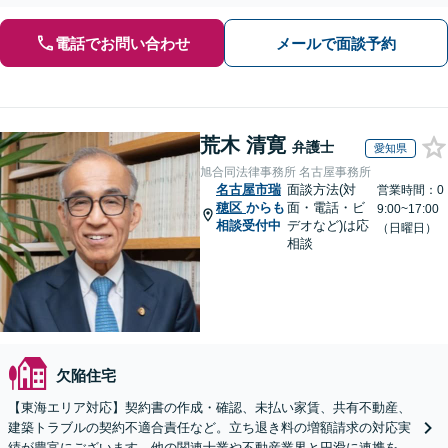
電話でお問い合わせ
メールで面談予約
荒木 清寛
弁護士
愛知県
旭合同法律事務所 名古屋事務所
名古屋市瑞
面談方法(対
営業時間：0
穂区
からも
面・電話・ビ
9:00~17:00
相談受付中
デオなど)は応
（日曜日）
相談
欠陥住宅
【東海エリア対応】契約書の作成・確認、未払い家賃、共有不動産、
建築トラブルの契約不適合責任など。立ち退き料の増額請求の対応実
績が豊富にございます。他の関連士業や不動産業界と円滑に連携を行