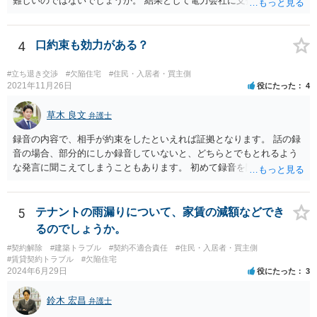
難しいのではないでしょうか。 結果として電力会社に支払拒絶をする
と回答してもいいと思います。
4
口約束も効力がある？
#立ち退き交渉
#欠陥住宅
#住民・入居者・買主側
2021年11月26日
役にたった
4
草木 良文
弁護士
録音の内容で、相手が約束をしたといえれば証拠となります。 話の録
音の場合、部分的にしか録音していないと、どちらとでもとれるよう
な発言に聞こえてしまうこともあります。 初めて録音を聞いた第三者
から見て、相手が約束したといえるかどうかが重要です。
5
テナントの雨漏りについて、家賃の減額などでき
るのでしょうか。
#契約解除
#建築トラブル
#契約不適合責任
#住民・入居者・買主側
#賃貸契約トラブル
#欠陥住宅
2024年6月29日
役にたった
3
鈴木 宏昌
弁護士