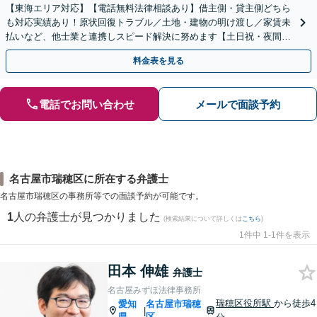
【東海エリア対応】【電話無料法律相談あり】借主側・貸主側どちら
も対応実績あり！原状回復トラブル／土地・建物の明け渡し／家賃未
払いなど、他士業と連携しスピード解決に努めます【土日祝・夜間対
応】【オンライン面談可】【完全個室】
料金表を見る
電話でお問い合わせ
メールで面談予約
名古屋市瑞穂区に所在する弁護士
名古屋市瑞穂区の事務所等での面談予約が可能です。
1
人の弁護士が見つかりました
(検索結果について詳しくは
こちら
)
1件中 1-1件を表示
田本 伸雄
弁護士
名古屋みずほ法律事務所
瑞穂区役所駅
から徒歩4
愛知
名古屋市瑞穂
|
県
区