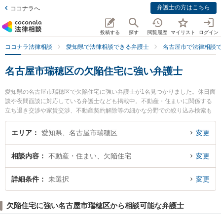
弁護士の方はこちら
ココナラへ
投稿する
探す
閲覧履歴
マイリスト
ログイン
ココナラ法律相談
愛知県で法律相談できる弁護士
名古屋市で法律相談
名古屋市瑞穂区の欠陥住宅に強い弁護士
愛知県の名古屋市瑞穂区で欠陥住宅に強い弁護士が1名見つかりました。休日面
談や夜間面談に対応している弁護士なども掲載中。不動産・住まいに関係する
立ち退き交渉や家賃交渉、不動産契約解除等の細かな分野での絞り込み検索も
でき便利です。特に名古屋みずほ法律事務所の田本 伸雄弁護士のプロフィール
情報や弁護士費用、強みなどが注目されています。『名古屋市瑞穂区で土日や
エリア
愛知県、名古屋市瑞穂区
変更
夜間に発生した欠陥住宅のトラブルを今すぐに弁護士に相談したい』『欠陥住
宅のトラブル解決の実績豊富な近くの弁護士を検索したい』『初回相談無料で
相談内容
不動産・住まい、欠陥住宅
変更
欠陥住宅を法律相談できる名古屋市瑞穂区内の弁護士に相談予約したい』など
でお困りの相談者さんにおすすめです。
詳細条件
未選択
変更
欠陥住宅に強い名古屋市瑞穂区から相談可能な弁護士