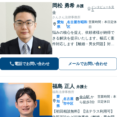
岡松 勇希
弁護
インタビューを見
る
士
さんさん法律事務所
愛知
名古屋市昭和
営業時間：本日定休
|
県
区
日
悩みの核心を捉え、依頼者様が納得で
きる解決を提示いたします。幅広く案
件対応します【離婚・男女問題】対応
実績多数！別居時点で婚姻費用は請求
いただけます【企業法務】安心して事
業展開できるよう、法律家の視点でサ
電話でお問い合わせ
メールでお問い合わせ
ポートします！【御器所駅／桜山駅徒
歩14分】
福島 正人
弁護士
福島法律事務所
愛
金山駅
か
営業時間：本
名古屋
知
|
日定休日
ら徒歩3分
市中区
県
【初回相談無料】【法テラス利用可】
住民訴訟など行政事件／離婚・男女問