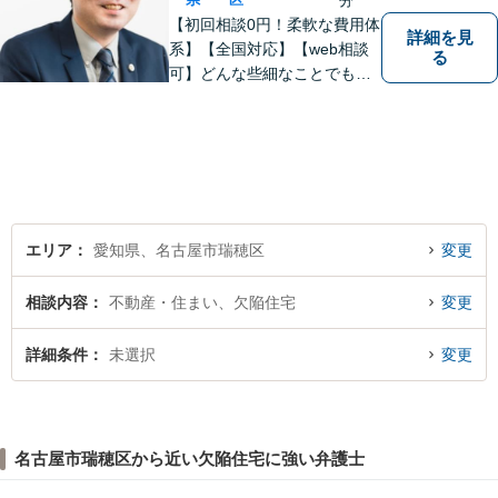
分
【初回相談0円！柔軟な費用体
詳細を見
系】【全国対応】【web相談
る
可】どんな些細なことでもお
気軽にご相談ください。イン
ターネット／削除請求や開示
請求、利用規約などのトラブ
ルはお任せ！相続／感情面の
納得感を重視します。
エリア
愛知県、名古屋市瑞穂区
変更
相談内容
不動産・住まい、欠陥住宅
変更
詳細条件
未選択
変更
名古屋市瑞穂区から近い欠陥住宅に強い弁護士