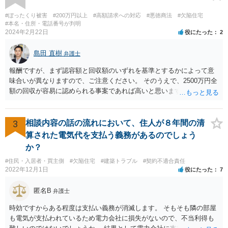
#ぼったくり被害
#200万円以上
#高額請求への対応
#悪徳商法
#欠陥住宅
#本名・住所・電話番号が判明
2024年2月22日
役にたった
2
島田 直樹
弁護士
報酬ですが、まず認容額と回収額のいずれを基準とするかによって意
味合いが異なりますので、ご注意ください。 そのうえで、2500万円全
額の回収が容易に認められる事案であれば高いと思います。 他方、回
収が容易に認められない事案であれば、回収額の20％の報酬は決して
高いとは思えません。
3
相談内容の話の流れにおいて、住人が８年間の清
算された電気代を支払う義務があるのでしょう
か？
#住民・入居者・買主側
#欠陥住宅
#建築トラブル
#契約不適合責任
2022年12月1日
役にたった
7
匿名B
弁護士
時効ですからある程度は支払い義務が消滅します。 そもそも隣の部屋
も電気が支払われているため電力会社に損失がないので、不当利得も