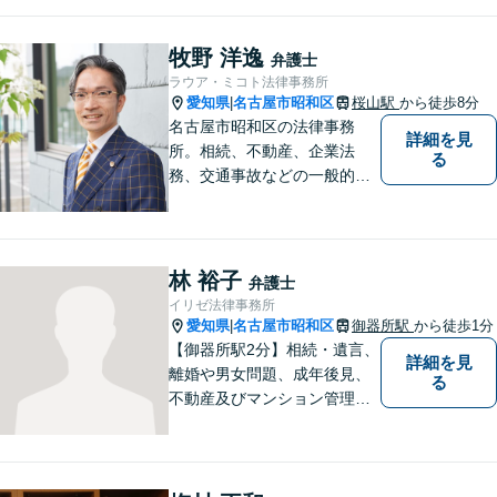
ます。
牧野 洋逸
弁護士
ラウア・ミコト法律事務所
愛知県
名古屋市昭和区
桜山駅
から徒歩8分
|
名古屋市昭和区の法律事務
詳細を見
所。相続、不動産、企業法
る
務、交通事故などの一般的な
法律相談はもちろん、スポー
ツ法務にも積極的に取り組ん
でいます【初回30分相談無
料】【桜山駅より徒歩８分】
林 裕子
弁護士
【駐車場あり】【オンライン
イリゼ法律事務所
相談可】
愛知県
名古屋市昭和区
御器所駅
から徒歩1分
|
【御器所駅2分】相続・遺言、
詳細を見
離婚や男女問題、成年後見、
る
不動産及びマンション管理な
どの分野を得意としておりま
す。 ご相談者様の事情だけで
なく、お気持ちにも寄り添
い、丁寧な説明と迅速な対応