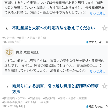
雨漏りするという事実については告知義務があると思料します（修理
済みと認識していたと反論される可能性はあります）。 告知義務違反
であると同時に、契約に不適合な物件であるとして、代金（賃料）減
額・損害賠償・契約解除権が発生する可能性はあります（民法562～56
4条）。 お店の営業内容や雨漏りの程度も関係するため、具体的事情
を把握できる資料等を以て弁護士に相談することをお勧めいたしま
6
不動産屋と大家への対応方法を教えてください
す。
#欠陥住宅
#住民・入居者・買主側
2024年5月8日
役にたった
3
内藤 政信
弁護士
カビは、健康にも有害ですね。 賃貸人の安全な住居を提供する義務の
違反です。 まずは、家賃の減額対応でしょうね。 書面通知の上、５
０％減額してもいいでしょう。 消費者センターか近くの弁護士に相談
してもいいでしょう。
7
雨漏りによる損害、引っ越し費用と慰謝料の請求
方法
#賃貸契約トラブル
#欠陥住宅
#契約解除
#住民・入居者・買主側
#契約不適合責任
#管理会社・組合側
2019年10月14日
役にたった
3