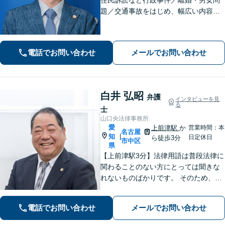
題／交通事故をはじめ、幅広い内容の
ご相談に対応いたします。丁寧で細や
かなコミュニケーションを心掛け、ご
依頼者様にとって納得感の高い解決を
電話でお問い合わせ
メールでお問い合わせ
目指します【夜間・休日相談可】【金
山駅5分】
白井 弘昭
弁護
インタビューを見
る
士
山口央法律事務所
愛
上前津駅
か
営業時間：本
名古屋
知
|
日定休日
ら徒歩3分
市中区
県
【上前津駅3分】法律用語は普段法律に
関わることのない方にとっては聞きな
れないものばかりです。 そのため、な
るべく平易な言葉を用いて丁寧にこれ
からの対応を説明させていただきま
電話でお問い合わせ
メールでお問い合わせ
す。最善の解決策は何なのかを共に考
え、解決までサポートさせていただき