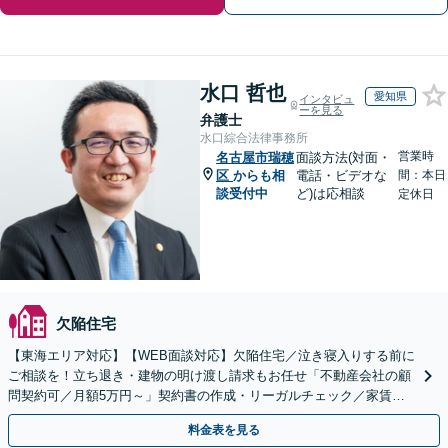
水口 哲也
愛知県
インタビュ
ーを見る
弁護士
水口綜合法律事務所
営業時
名古屋市瑞穂
面談方法(対面・
区
からも相
電話・ビデオな
間：本日
談受付中
ど)は応相談
定休日
欠陥住宅
【東海エリア対応】【WEB面談対応】欠陥住宅／泣き寝入りする前に
ご相談を！立ち退き・建物の明け渡し請求もお任せ「不動産会社の顧
問契約可／月額5万円～」契約書の作成・リーガルチェック／家賃の
未払い対応／立退料の増額対応など【休日・夜間相談可】
料金表を見る