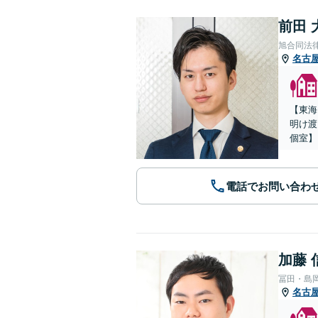
前田 
旭合同法
名古
【東海
明け渡
個室】
電話でお問い合わ
加藤 
冨田・島
名古