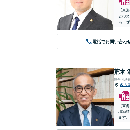
【東海
との契
も、ぜ
電話でお問い合わ
荒木 
旭合同法
名古
【東海
増額請
ます。