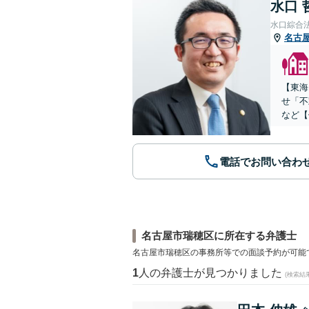
水口 
水口綜合
名古
【東海
せ「不
など【
電話でお問い合わ
名古屋市瑞穂区に所在する弁護士
名古屋市瑞穂区の事務所等での面談予約が可能
1
人の弁護士が見つかりました
(検索結