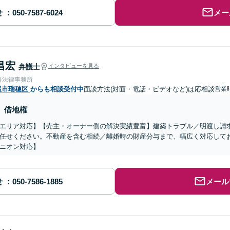
せ
メー
昌宏
弁護士
インタビューを見る
路法律事務所
屋市瑞穂区
からも相談受付中
面談方法(対面・電話・ビデオなど)は応相談
営業
借地権
エリア対応】【売主・オーナー側の解決実績豊富】建築トラブル／明渡し請
任せください。不動産を含む相続／離婚時の財産分与まで、幅広く対応して
ニオン対応】
せ
メール