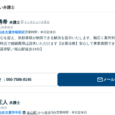
い弁護士
勇希
弁護士
インタビューを見る
法律事務所
県
名古屋市昭和区
営業時間：本日定休日
|
心を捉え、依頼者様が納得できる解決を提示いたします。幅広く案件対
時点で婚姻費用は請求いただけます【企業法務】安心して事業展開でき
器所駅／桜山駅徒歩14分】
せ
メール
正人
弁護士
事務所
県
名古屋市中区
金山駅
から徒歩3分
営業時間：本日定休日
|