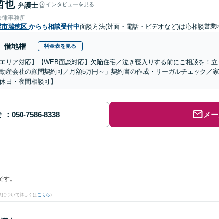
哲也
弁護士
インタビューを見る
法律事務所
屋市瑞穂区
からも相談受付中
面談方法(対面・電話・ビデオなど)は応相談
営業
借地権
料金表を見る
エリア対応】【WEB面談対応】欠陥住宅／泣き寝入りする前にご相談を！立
動産会社の顧問契約可／月額5万円～」契約書の作成・リーガルチェック／
休日・夜間相談可】
せ
メー
です。
果について詳しくは
こちら
)