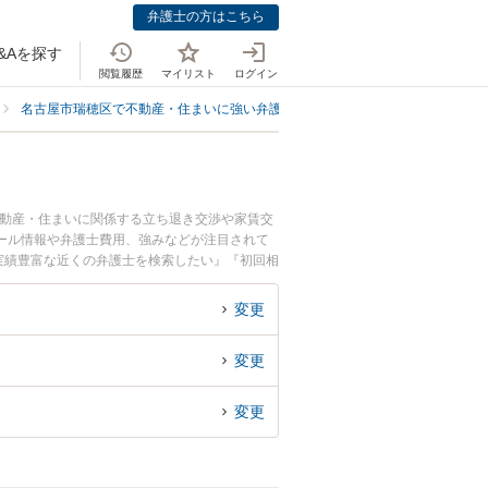
弁護士の方はこちら
&Aを探す
閲覧履歴
マイリスト
ログイン
名古屋市瑞穂区で不動産・住まいに強い弁護士
名古屋市瑞穂区で借地権に
不動産・住まいに関係する立ち退き交渉や家賃交
ール情報や弁護士費用、強みなどが注目されて
実績豊富な近くの弁護士を検索したい』『初回相
変更
変更
変更