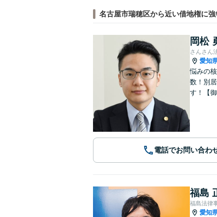
名古屋市瑞穂区から近い借地権に強
岡松 
さんさん
愛知
悩みの核
数！別居
す！【御
電話でお問い合わ
福島 
福島法律
愛知