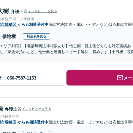
大樹
弁護士
インタビューを見る
律事務所 春日井事務所
屋市瑞穂区
からも相談受付中
面談方法(対面・電話・ビデオなど)は応相談
営業時
借地権
料金表を見る
エリア対応】【電話無料法律相談あり】借主側・貸主側どちらも対応実績あ
し／家賃未払いなど、他士業と連携しスピード解決に努めます【土日祝・夜
せ
メー
信
弁護士
インタビューを見る
岡法律事務所
屋市瑞穂区
からも相談受付中
面談方法(対面・電話・ビデオなど)は応相談
営業