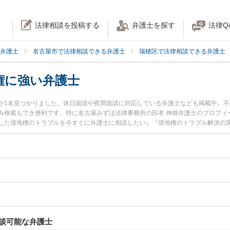
法律相談を投稿する
弁護士を探す
法律Q
弁護士
名古屋市で法律相談できる弁護士
瑞穂区で法律相談できる弁護士
権に強い弁護士
が1名見つかりました。休日面談や夜間面談に対応している弁護士なども掲載中。
み検索もでき便利です。特に名古屋みずほ法律事務所の田本 伸雄弁護士のプロフィ
した借地権のトラブルを今すぐに弁護士に相談したい』『借地権のトラブル解決の
区内の弁護士に相談予約したい』などでお困りの相談者さんにおすすめです。
談可能な弁護士