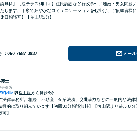
談無料】【法テラス利用可】住民訴訟など行政事件／離婚・男女問題／
たします。丁寧で細やかなコミュニケーションを心掛け、ご依頼者様に
休日相談可】【金山駅5分】
せ
メール
弁護士
律事務所
市昭和区
桜山駅
から徒歩8分
の法律事務所。相続、不動産、企業法務、交通事故などの一般的な法律
積極的に取り組んでいます【初回30分相談無料】【桜山駅より徒歩８分
談可】