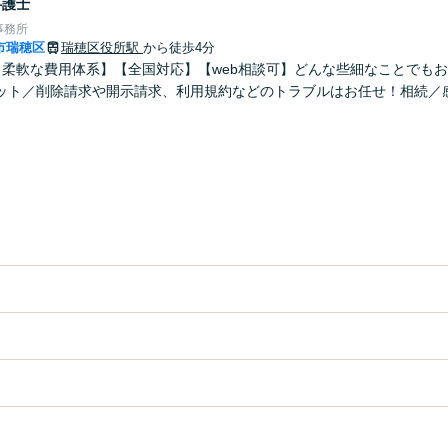
弁護士
事務所
市瑞穂区
瑞穂区役所駅
から徒歩4分
！柔軟な費用体系】【全国対応】【web相談可】どんな些細なことでも
ット／削除請求や開示請求、利用規約などのトラブルはお任せ！相続／