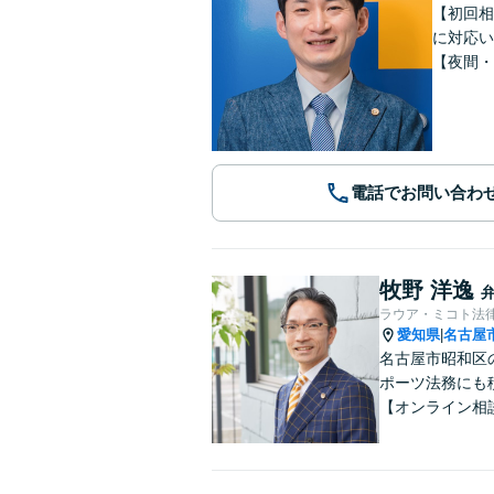
【初回相
に対応い
【夜間・
電話でお問い合わ
牧野 洋逸
ラウア・ミコト法
愛知県
名古屋
|
名古屋市昭和区
ポーツ法務にも
【オンライン相