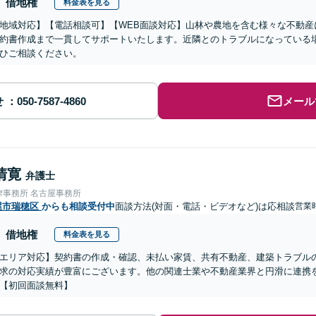
借地権
料金表を見る
地域対応】【電話相談可】【WEB面談対応】山林や農地を含む様々な不動産
約書作成まで一貫してサポートいたします。近隣とのトラブルになっている
ひご相談ください。
せ
メール
清寛
弁護士
律事務所 名古屋事務所
屋市瑞穂区
からも相談受付中
面談方法(対面・電話・ビデオなど)は応相談
営業時
借地権
料金表を見る
エリア対応】契約書の作成・確認、未払い家賃、共有不動産、建築トラブル
求の対応実績が豊富にございます。他の関連士業や不動産業界と円滑に連携
【初回面談無料】