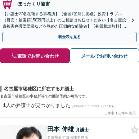
ぼったくり被害
【弁護士27名在籍する事務所】【全国7箇所に拠点】投資トラブル
（目安：被害額150万円以上）のご相談はお任せください【名古屋投
資被害弁護団団長などを務めた圧倒的な経験値】【初回相談無料】先
物取引、証券取引、仮想通貨、FX被害、マルチ商法など
料金表を見る
電話でお問い合わせ
メールでお問い合わせ
名古屋市瑞穂区に所在する弁護士
名古屋市瑞穂区の事務所等での面談予約が可能です。
1
人の弁護士が見つかりました
(検索結果について詳しくは
こちら
)
1件中 1-1件を表示
田本 伸雄
弁護士
名古屋みずほ法律事務所