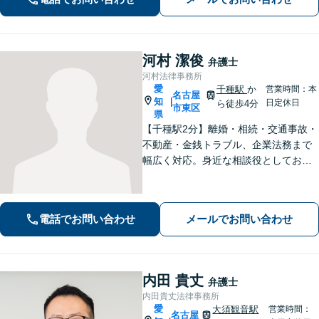
っております。【夜間面談可能】【オ
ンライン相談可能】
河村 潔俊
弁護士
河村法律事務所
愛
千種駅
か
営業時間：本
名古屋
知
|
日定休日
ら徒歩4分
市東区
県
【千種駅2分】離婚・相続・交通事故・
不動産・金銭トラブル、企業法務まで
幅広く対応。身近な相談役としてお悩
みをじっくり伺い、わかりやすくご説
明します。平穏な日常を取り戻すた
め、まずは気軽にご相談ください。
電話でお問い合わせ
メールでお問い合わせ
【土日祝対応可、夜間対応可】【オン
ライン対応可】
内田 貴丈
弁護士
内田貴丈法律事務所
愛
大須観音駅
営業時間：
名古屋