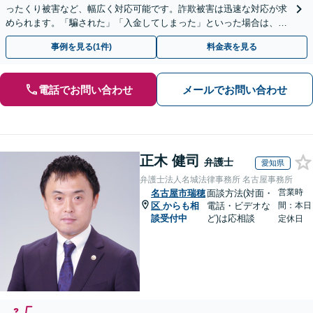
ったくり被害など、幅広く対応可能です。詐欺被害は迅速な対応が求
められます。「騙された」「入金してしまった」といった場合は、お
早めにご相談ください。【電話・メール・WEB相談可】
事例を見る(1件)
料金表を見る
電話でお問い合わせ
メールでお問い合わせ
正木 健司
弁護士
愛知県
弁護士法人名城法律事務所 名古屋事務所
営業時
名古屋市瑞穂
面談方法(対面・
区
からも相
電話・ビデオな
間：本日
談受付中
ど)は応相談
定休日