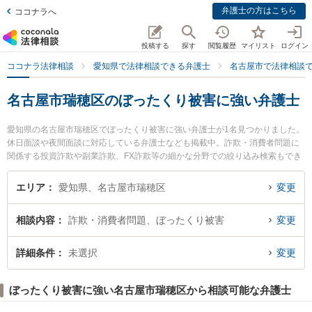
弁護士の方はこちら
ココナラへ
投稿する
探す
閲覧履歴
マイリスト
ログイン
ココナラ法律相談
愛知県で法律相談できる弁護士
名古屋市で法律相談
名古屋市瑞穂区のぼったくり被害に強い弁護士
愛知県の名古屋市瑞穂区でぼったくり被害に強い弁護士が1名見つかりました。
休日面談や夜間面談に対応している弁護士なども掲載中。詐欺・消費者問題に
関係する投資詐欺や副業詐欺、FX詐欺等の細かな分野での絞り込み検索もでき
便利です。特に名古屋みずほ法律事務所の田本 伸雄弁護士のプロフィール情報
や弁護士費用、強みなどが注目されています。『名古屋市瑞穂区で土日や夜間
エリア
愛知県、名古屋市瑞穂区
変更
に発生したぼったくり被害のトラブルを今すぐに弁護士に相談したい』『ぼっ
たくり被害のトラブル解決の実績豊富な近くの弁護士を検索したい』『初回相
相談内容
詐欺・消費者問題、ぼったくり被害
変更
談無料でぼったくり被害を法律相談できる名古屋市瑞穂区内の弁護士に相談予
約したい』などでお困りの相談者さんにおすすめです。
詳細条件
未選択
変更
ぼったくり被害に強い名古屋市瑞穂区から相談可能な弁護士