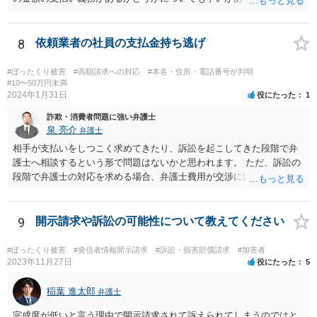
代理人を立て、毅然と対応する必要があるかと思われます。
8
依頼業者の社員の支払金持ち逃げ
#ぼったくり被害
#高額請求への対応
#本名・住所・電話番号が判明
#10〜50万円未満
2024年1月31日
役にたった
1
詐欺・消費者問題に強い弁護士
泉 亮介
弁護士
相手が支払いをしつこく求めてきたり、訴訟を起こしてきた段階で弁
護士へ相談するという形で問題はないかと思われます。 ただ、訴訟の
段階で弁護士の対応を求める場合、弁護士費用が交渉に比べて高くな
りやすい為、相手の対応を見ながらどのタイミングで弁護士を入れる
のかを考えておく必要があるでしょう。
9
開示請求や訴訟の可能性について教えてください
#ぼったくり被害
#発信者情報開示請求
#訴訟・損害賠償請求
#加害者
2023年11月27日
役にたった
5
稲葉 進太郎
弁護士
完成度が低いと言う理由で開示請求されて訴えられてしまうのではと