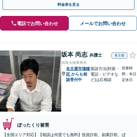
金が得られるよう尽力します！
料金表を見る
電話でお問い合わせ
メールでお問い合わせ
坂本 尚志
弁護士
東京都
清陵法律事務所
営業時
名古屋市瑞穂
面談方法(対面・
区
からも相
電話・ビデオな
間：本日
談受付中
ど)は応相談
定休日
ぼったくり被害
【全国エリア対応】【相談は何度でも無料】投資詐欺、副業詐欺、ぼ