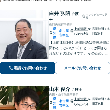
白井 弘昭
弁護
インタビューを見
る
士
山口央法律事務所
愛
上前津駅
か
営業時間：本
名古屋
知
|
日定休日
ら徒歩3分
市中区
県
【上前津駅3分】法律用語は普段法律に
関わることのない方にとっては聞きな
れないものばかりです。 そのため、な
るべく平易な言葉を用いて丁寧にこれ
からの対応を説明させていただきま
電話でお問い合わせ
メールでお問い合わせ
す。最善の解決策は何なのかを共に考
え、解決までサポートさせていただき
ます。
山本 俊介
弁護士
内田・山本法律事務所
愛
上前津駅
か
営業時間：本
名古屋
知
|
日定休日
ら徒歩3分
市中区
県