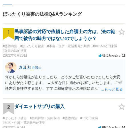
の方は、お気軽にご相談下さ
い。
ぼったくり被害の法律Q&Aランキング
1
民事訴訟の対応で依頼した弁護士の方は、法の範
囲で被告の味方ではないのでしょうか？
#悪徳商法
#ぼったくり被害
#本名・住所・電話番号が判明
#10〜50万円未満
#詐欺の法的措置
2022年6月20日
役にたった
11
倉田 勲
弁護士
何かしら対処法がありましたら、どうかご助言いただけましたら大変
にありがたく存じます。 →大変な目に遭われお察しいたします。 ご相
談内容を拝見する限り、すでに和解案提示の段階に進んでいるとなる
と書面や証拠提出もそれなりにされているものと思います。回答する
にあたってはそれらの書面や証拠を拝見しないと適切な回答は難しい
ですので、書面などをもってお近くの法律事務所でセカンドオピニオ
2
ダイエットサプリの購入
ンを受けることをお勧めします。
#ぼったくり被害
#契約解除・契約取消
#悪徳商法
#10万円未満
#本名・住所・電話番号が不明
2022年5月6日
役にたった
14