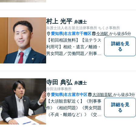
の身柄解放、不起訴など、豊
富な経験をもとに最善の解決
を目指します【相続問題】遺
村上 光平
弁護士
産分割調停や審判もお任せく
弁護士法人名古屋北法律事務所 ちくさ事務所
ださい【東別院駅】
愛知県
名古屋市千種区
今池駅
から徒歩5分
|
【初回相談無料】【法テラス
詳細を見
利用可】相続・遺言／離婚・
る
男女問題／労働問題／刑事事
件／借金問題に注力！依頼者
さまのお悩みに寄り添った、
質の高いリーガルサービスを
ご提供。小さなお困り事でも
寺田 典弘
弁護士
構いません【夜間・休日面
寺田法律事務所
談】【完全個室】【今池駅3
愛知県
名古屋市中区
大須観音駅
から徒歩3分
|
分】
【大須観音駅近く】《刑事事
詳細を見
件》《相続問題》《男女問題
る
（不貞・離婚など）》《交通
事故》など、幅広く対応可
能。【当日／夜間／休日対応
可能】法律トラブルでお悩み