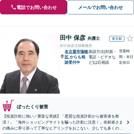
電話でお問い合わせ
メールでお問い合わせ
田中 保彦
弁護士
東京都
田中保彦法律事務所
営業時
名古屋市瑞穂
面談方法(対面・
区
からも相
電話・ビデオな
間：本日
談受付中
ど)は応相談
定休日
ぼったくり被害
【投資詐欺に強い／豊富な実績】「悪質な投資詐欺から被害者を救
済！」「海外ショッピングサイトを騙った詐欺に注意！」依頼者さま
の痛みに寄り添って丁寧なヒアリングをおこない、少しでも多くの返