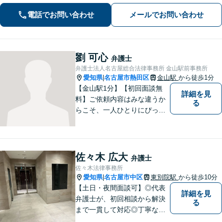
で電話相談も対応いたしますので、お
電話でお問い合わせ
メールでお問い合わせ
気軽にお問合せください【久屋大通駅2
分】
劉 可心
弁護士
弁護士法人名古屋総合法律事務所 金山駅前事務所
愛知県
名古屋市熱田区
金山駅
から徒歩1分
|
【金山駅1分】【初回面談無
詳細を見
料】ご依頼内容はみな違うか
る
らこそ、一人ひとりにぴった
りの解決を大切にしていま
す。 あなたにとって一番良い
結果を一緒に目指してまいり
ます。誰にも話せず抱えてき
佐々木 広大
弁護士
た不安を、どうぞお聞かせく
佐々木法律事務所
ださい。【電話・WEB相談も
愛知県
名古屋市中区
東別院駅
から徒歩10分
|
対応可能】
【土日・夜間面談可】◎代表
詳細を見
弁護士が、初回相談から解決
る
まで一貫して対応◎丁寧な対
応に強み。【刑事事件】早期