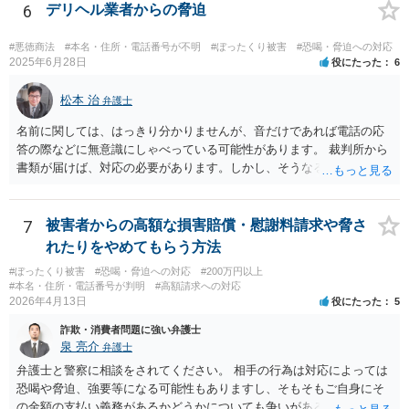
6
デリヘル業者からの脅迫
#悪徳商法
#本名・住所・電話番号が不明
#ぼったくり被害
#恐喝・脅迫への対応
2025年6月28日
役にたった
6
松本 治
弁護士
名前に関しては、はっきり分かりませんが、音だけであれば電話の応
答の際などに無意識にしゃべっている可能性があります。 裁判所から
書類が届けば、対応の必要があります。しかし、そうなる前は、匿名A
先生も懸念されているように、いわゆる「カモリスト」に載り、ほか
の犯罪集団に情報が回る危険もありますので、払わない方がいいでし
ょう。
7
被害者からの高額な損害賠償・慰謝料請求や脅さ
れたりをやめてもらう方法
#ぼったくり被害
#恐喝・脅迫への対応
#200万円以上
#本名・住所・電話番号が判明
#高額請求への対応
2026年4月13日
役にたった
5
詐欺・消費者問題に強い弁護士
泉 亮介
弁護士
弁護士と警察に相談をされてください。 相手の行為は対応によっては
恐喝や脅迫、強要等になる可能性もありますし、そもそもご自身にそ
の金額の支払い義務があるかどうかについても争いがあるでしょう。