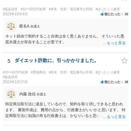
#返金請求
#10〜50万円未満
#本名・住所・電話番号が判明
#ぼったくり被害
2023年10月4日
役にたった
10
匿名A
弁護士
ネット経由で契約すること自体は全く悪くありません。 そういった悪
質弁護士が存在することが悪です。
5
ダイエット詐欺に、引っかかりました。
#10〜50万円未満
#悪徳商法
#本名・住所・電話番号が不明
#ぼったくり被害
#返金請求
2023年2月17日
役にたった
18
内藤 政信
弁護士
特定商法取引法に違反しているので、契約を取り消しできると思われ
ます。 書面作成は、費用の点から、行政書士がいいかと思います。 特
定商取引法に知識の有る行政書士は、かなりいると思います。 問い合
わせされるといいでしょう。 今後の支払いは、不要です。