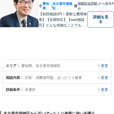
瑞穂区役所駅
から徒歩4
愛知
名古屋市瑞穂
|
県
区
分
【初回相談0円！柔軟な費用体
詳細を見
系】【全国対応】【web相談
る
可】どんな些細なことでもお
気軽にご相談ください。イン
ターネット／削除請求や開示
請求、利用規約などのトラブ
ルはお任せ！相続／感情面の
納得感を重視します。
エリア
愛知県、名古屋市瑞穂区
変更
相談内容
詐欺・消費者問題、ぼったくり被害
変更
詳細条件
未選択
変更
名古屋市瑞穂区から近いぼったくり被害に強い弁護士