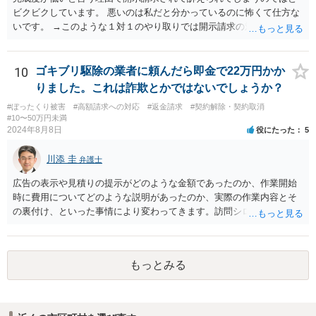
ビクビクしています。 悪いのは私だと分かっているのに怖くて仕方な
いです。 →このような１対１のやり取りでは開示請求の対象になりま
せんから、ご安心ください。 また、本件は、犯罪の話にはなりません
から、その点についてもご安心ください。 また、相手方に生じたの
が、どんなに高く見積もっても５万円ですから、それを考えると訴え
10
ゴキブリ駆除の業者に頼んだら即金で22万円かか
てもコスト的にどうかという問題があり、相手方が相談者様を訴える
りました。これは詐欺とかではないでしょうか？
可能性も低いように思います。
#ぼったくり被害
#高額請求への対応
#返金請求
#契約解除・契約取消
#10〜50万円未満
2024年8月8日
役にたった
5
川添 圭
弁護士
広告の表示や見積りの提示がどのような金額であったのか、作業開始
時に費用についてどのような説明があったのか、実際の作業内容とそ
の裏付け、といった事情により変わってきます。訪問シロアリ駆除と
同様のトラブル問題であるようにも思われますので、消費者契約に該
当するのであれば、最寄りの消費生活センターへ相談された方がよい
でしょう。
もっとみる