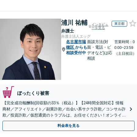
浦川 祐輔
東京都
インタビュ
ーを見る
弁護士
弁護士法人エッグ
名古屋市瑞
面談方法(対
営業時間：0
穂区
からも
面・電話・ビ
0:00~23:59
相談受付中
デオなど)は応
（土日祝日）
相談
ぼったくり被害
【完全成功報酬制(回収額の33％（税込）】【24時間全国対応】情報
商材／アフィリエイト／副業詐欺／出会い系サクラ詐欺／コンサル詐
欺／投資詐欺／仮想通貨のトラブルは、お任せください！オンライン
のみで解決も可能！
料金表を見る