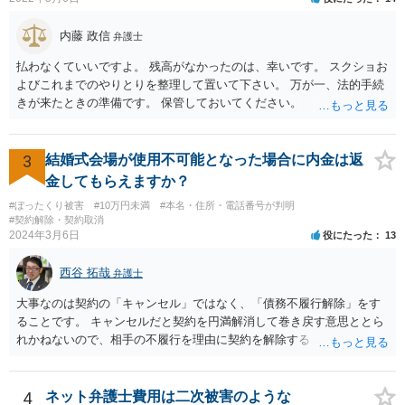
内藤 政信
弁護士
払わなくていいですよ。 残高がなかったのは、幸いです。 スクショお
よびこれまでのやりとりを整理して置いて下さい。 万が一、法的手続
きが来たときの準備です。 保管しておいてください。
3
結婚式会場が使用不可能となった場合に内金は返
金してもらえますか？
#ぼったくり被害
#10万円未満
#本名・住所・電話番号が判明
#契約解除・契約取消
2024年3月6日
役にたった
13
西谷 拓哉
弁護士
大事なのは契約の「キャンセル」ではなく、「債務不履行解除」をす
ることです。 キャンセルだと契約を円満解消して巻き戻す意思ととら
れかねないので、相手の不履行を理由に契約を解除する と通知して交
渉する必要があるかと思います。 一度、弁護士会やお近くの法律事務
所を探すなどして弁護士を探してみてください。
4
ネット弁護士費用は二次被害のような