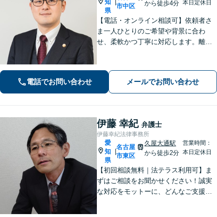
知
|
本日定休日
から徒歩4分
市中区
県
【電話・オンライン相談可】依頼者さ
ま一人ひとりのご希望や背景に合わ
せ、柔軟かつ丁寧に対応します。離
婚・男女問題/企業法務労働/債務整理/
債権回収/交通事故など、幅広く対応い
たします。ご相談ください。【大須観
電話でお問い合わせ
メールでお問い合わせ
音駅4分】
伊藤 幸紀
弁護士
伊藤幸紀法律事務所
愛
久屋大通駅
営業時間：
名古屋
知
|
本日定休日
から徒歩2分
市東区
県
【初回相談無料｜法テラス利用可】ま
ずはご相談をお聞かせください！誠実
な対応をモットーに、どんなご支援が
出来るか提案いたします。注力分野以
外でもご相談対応可能。事前のご予約