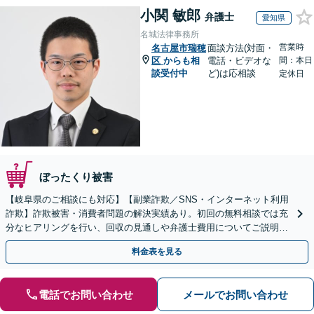
小関 敏郎
弁護士
愛知県
名城法律事務所
営業時
名古屋市瑞穂
面談方法(対面・
区
からも相
電話・ビデオな
間：本日
談受付中
ど)は応相談
定休日
ぼったくり被害
【岐阜県のご相談にも対応】【副業詐欺／SNS・インターネット利用
詐欺】詐欺被害・消費者問題の解決実績あり。初回の無料相談では充
分なヒアリングを行い、回収の見通しや弁護士費用についてご説明し
ます。一人で悩まずにご相談を【初回相談無料】
料金表を見る
電話でお問い合わせ
メールでお問い合わせ