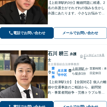
【上前津駅約3分】離婚問題に精通。2
名の弁護士がそれぞれの強みを生かし
弁護にあたります。小さなお悩みで
も、まずは気軽にご相談ください。納
得のいく解決のため、最大限のアドバ
イスを行います！【初回相談無料】
電話でお問い合わせ
メールでお問い合わせ
石川 耕三
弁護
インタビューを見
る
士
名古屋葵綜合法律事務所
愛
上前津駅
か
営業時間：本
名古屋
知
|
日定休日
ら徒歩1分
市中区
県
【上前津駅1分】【全国対応】個人の離
婚や交通事故のご相談から、顧問契
約・事業者間紛争・労務トラブル等ま
で幅広く対応しております。名古屋市
を中心に東海地方全域からご相談を承
電話でお問い合わせ
メールでお問い合わせ