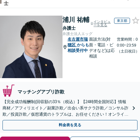
士
浦川 祐輔
東京都
インタビュ
ーを見る
弁護士
弁護士法人エッグ
名古屋市瑞
面談方法(対
営業時間：0
穂区
からも
面・電話・ビ
0:00~23:59
相談受付中
デオなど)は応
（土日祝日）
相談
マッチングアプリ詐欺
【完全成功報酬制(回収額の33％（税込）】【24時間全国対応】情報
商材／アフィリエイト／副業詐欺／出会い系サクラ詐欺／コンサル詐
欺／投資詐欺／仮想通貨のトラブルは、お任せください！オンライン
のみで解決も可能！
料金表を見る