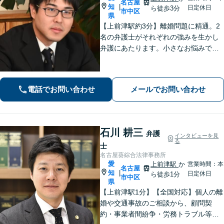
名古屋
知
|
日定休日
ら徒歩3分
市中区
県
【上前津駅約3分】離婚問題に精通。2
名の弁護士がそれぞれの強みを生かし
弁護にあたります。小さなお悩みで
も、まずは気軽にご相談ください。納
得のいく解決のため、最大限のアドバ
イスを行います！【初回相談無料】
電話でお問い合わせ
メールでお問い合わせ
石川 耕三
弁護
インタビューを見
る
士
名古屋葵綜合法律事務所
愛
上前津駅
か
営業時間：本
名古屋
知
|
日定休日
ら徒歩1分
市中区
県
【上前津駅1分】【全国対応】個人の離
婚や交通事故のご相談から、顧問契
約・事業者間紛争・労務トラブル等ま