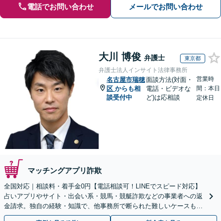
電話でお問い合わせ
メールでお問い合わせ
大川 博俊
弁護士
東京都
弁護士法人インサイト法律事務所
営業時
名古屋市瑞穂
面談方法(対面・
区
からも相
電話・ビデオな
間：本日
談受付中
ど)は応相談
定休日
マッチングアプリ詐欺
全国対応｜相談料・着手金0円【電話相談可！LINEでスピード対応】
占いアプリやサイト・出会い系・競馬・競艇詐欺などの事業者への返
金請求。独自の経験・知識で、他事務所で断られた難しいケースも解
決に導いた実績あり。まずはお気軽にご相談ください