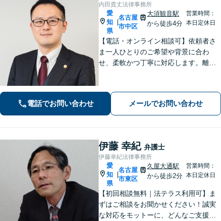
内田貴丈法律事務所
愛
大須観音駅
営業時間：
名古屋
知
|
本日定休日
から徒歩4分
市中区
県
【電話・オンライン相談可】依頼者さ
ま一人ひとりのご希望や背景に合わ
せ、柔軟かつ丁寧に対応します。離
婚・男女問題/企業法務労働/債務整理/
債権回収/交通事故など、幅広く対応い
たします。ご相談ください。【大須観
電話でお問い合わせ
メールでお問い合わせ
音駅4分】
伊藤 幸紀
弁護士
伊藤幸紀法律事務所
愛
久屋大通駅
営業時間：
名古屋
知
|
本日定休日
から徒歩2分
市東区
県
【初回相談無料｜法テラス利用可】ま
ずはご相談をお聞かせください！誠実
な対応をモットーに、どんなご支援が