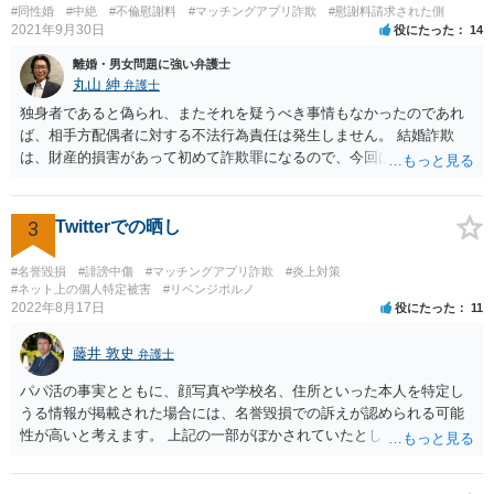
#同性婚
#中絶
#不倫慰謝料
#マッチングアプリ詐欺
#慰謝料請求された側
2021年9月30日
役にたった
14
離婚・男女問題に強い弁護士
丸山 紳
弁護士
独身者であると偽られ、またそれを疑うべき事情もなかったのであれ
ば、相手方配偶者に対する不法行為責任は発生しません。 結婚詐欺
は、財産的損害があって初めて詐欺罪になるので、今回は該当しませ
ん。 貞操権侵害は、既婚者であることを偽られていて、その上既婚者
であることを知っていれば交際しなかったといえる場合に、慰謝料請
求が可能です。 LINEなどで、結婚を当然の前提にした関係だったこと
3
Twitterでの晒し
を立証できる場合は、請求は可能と考えます。
#名誉毀損
#誹謗中傷
#マッチングアプリ詐欺
#炎上対策
#ネット上の個人特定被害
#リベンジポルノ
2022年8月17日
役にたった
11
藤井 敦史
弁護士
パパ活の事実とともに、顔写真や学校名、住所といった本人を特定し
うる情報が掲載された場合には、名誉毀損での訴えが認められる可能
性が高いと考えます。 上記の一部がぼかされていたとしても、その全
体から見て、本人を特定しうる情報が掲載されていると判断できる場
合には、同様に考えます。 よろしくお願いいたします。