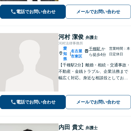
で幅広く対応しております。名古屋市
を中心に東海地方全域からご相談を承
電話でお問い合わせ
メールでお問い合わせ
っております。【夜間面談可能】【オ
ンライン相談可能】
河村 潔俊
弁護士
河村法律事務所
愛
千種駅
か
営業時間：本
名古屋
知
|
日定休日
ら徒歩4分
市東区
県
【千種駅2分】離婚・相続・交通事故・
不動産・金銭トラブル、企業法務まで
幅広く対応。身近な相談役としてお悩
みをじっくり伺い、わかりやすくご説
明します。平穏な日常を取り戻すた
め、まずは気軽にご相談ください。
電話でお問い合わせ
メールでお問い合わせ
【土日祝対応可、夜間対応可】【オン
ライン対応可】
内田 貴丈
弁護士