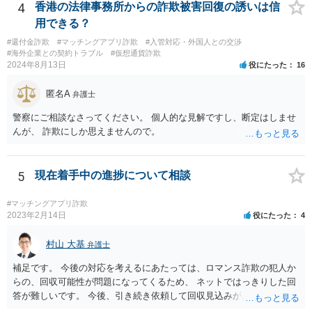
4
香港の法律事務所からの詐欺被害回復の誘いは信
用できる？
#還付金詐欺
#マッチングアプリ詐欺
#入管対応・外国人との交渉
#海外企業との契約トラブル
#仮想通貨詐欺
2024年8月13日
役にたった
16
匿名A
弁護士
警察にご相談なさってください。 個人的な見解ですし、断定はしませ
んが、 詐欺にしか思えませんので。
5
現在着手中の進捗について相談
#マッチングアプリ詐欺
2023年2月14日
役にたった
4
村山 大基
弁護士
補足です。 今後の対応を考えるにあたっては、ロマンス詐欺の犯人か
らの、回収可能性が問題になってくるため、 ネットではっきりした回
答が難しいです。 今後、引き続き依頼して回収見込みがあるのなら、
手続きを進めるように連絡する、というのは考えられます。 他方で、