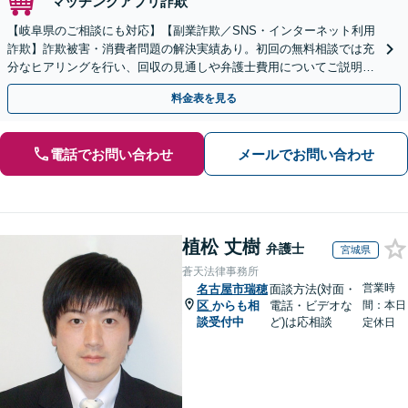
マッチングアプリ詐欺
【岐阜県のご相談にも対応】【副業詐欺／SNS・インターネット利用
詐欺】詐欺被害・消費者問題の解決実績あり。初回の無料相談では充
分なヒアリングを行い、回収の見通しや弁護士費用についてご説明し
ます。一人で悩まずにご相談を【初回相談無料】
料金表を見る
電話でお問い合わせ
メールでお問い合わせ
植松 丈樹
弁護士
宮城県
蒼天法律事務所
営業時
名古屋市瑞穂
面談方法(対面・
区
からも相
電話・ビデオな
間：本日
談受付中
ど)は応相談
定休日