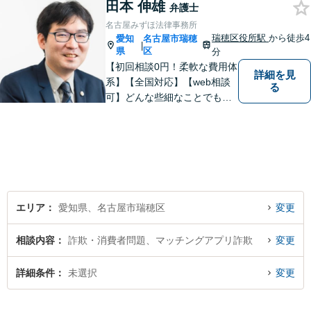
田本 伸雄
弁護士
名古屋みずほ法律事務所
瑞穂区役所駅
から徒歩4
愛知
名古屋市瑞穂
|
県
区
分
【初回相談0円！柔軟な費用体
詳細を見
系】【全国対応】【web相談
る
可】どんな些細なことでもお
気軽にご相談ください。イン
ターネット／削除請求や開示
請求、利用規約などのトラブ
ルはお任せ！相続／感情面の
納得感を重視します。
エリア
愛知県、名古屋市瑞穂区
変更
相談内容
詐欺・消費者問題、マッチングアプリ詐欺
変更
詳細条件
未選択
変更