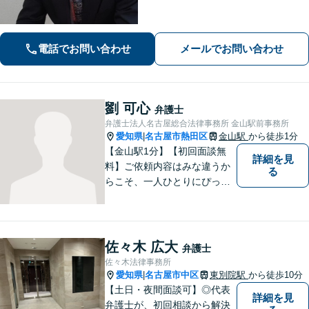
出来るか提案いたします。注力分野以
外でもご相談対応可能。事前のご予約
で電話相談も対応いたしますので、お
電話でお問い合わせ
メールでお問い合わせ
気軽にお問合せください【久屋大通駅2
分】
劉 可心
弁護士
弁護士法人名古屋総合法律事務所 金山駅前事務所
愛知県
名古屋市熱田区
金山駅
から徒歩1分
|
【金山駅1分】【初回面談無
詳細を見
料】ご依頼内容はみな違うか
る
らこそ、一人ひとりにぴった
りの解決を大切にしていま
す。 あなたにとって一番良い
結果を一緒に目指してまいり
ます。誰にも話せず抱えてき
佐々木 広大
弁護士
た不安を、どうぞお聞かせく
佐々木法律事務所
ださい。【電話・WEB相談も
愛知県
名古屋市中区
東別院駅
から徒歩10分
|
対応可能】
【土日・夜間面談可】◎代表
詳細を見
弁護士が、初回相談から解決