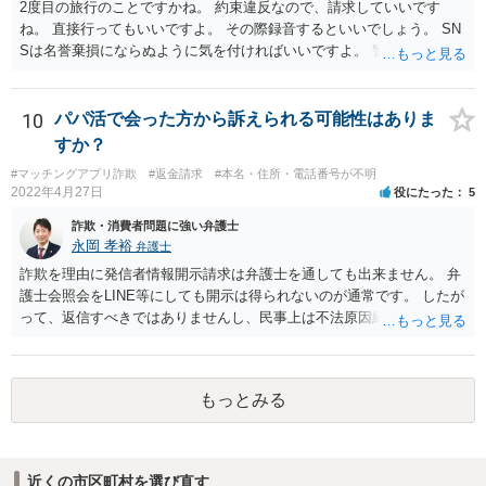
2度目の旅行のことですかね。 約束違反なので、請求していいです
ね。 直接行ってもいいですよ。 その際録音するといいでしょう。 SN
Sは名誉棄損にならぬように気を付ければいいですよ。 警察に行って
も民事と言われるだけでしょう。
10
パパ活で会った方から訴えられる可能性はありま
すか？
#マッチングアプリ詐欺
#返金請求
#本名・住所・電話番号が不明
2022年4月27日
役にたった
5
詐欺・消費者問題に強い弁護士
永岡 孝裕
弁護士
詐欺を理由に発信者情報開示請求は弁護士を通しても出来ません。 弁
護士会照会をLINE等にしても開示は得られないのが通常です。 したが
って、返信すべきではありませんし、民事上は不法原因給付となり返
金する必要がない可能性が高いです。 更に、刑事告訴も、そもそも本
件のようなパパ活のような案件においては警察が動くことは実務上少
なく、恥を忍んで相手方が警察へ相談したところで、いきなり逮捕さ
もっとみる
れる可能性は低く、あっても呼び出しの上事情聴取がまず行われるこ
とになります。 いずれにせよ、御本人から相手方へ返信するのは避け
るべきと考えますし、相手方と連絡するのであれば弁護士を通すべき
です。
近くの市区町村を選び直す