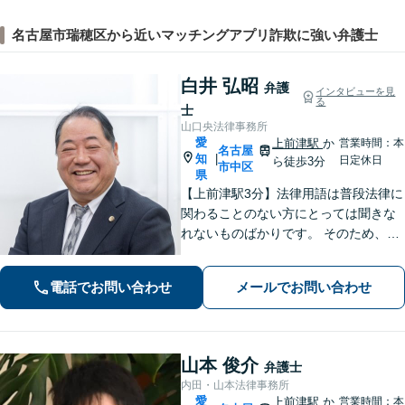
名古屋市瑞穂区から近いマッチングアプリ詐欺に強い弁護士
白井 弘昭
弁護
インタビューを見
る
士
山口央法律事務所
愛
上前津駅
か
営業時間：本
名古屋
知
|
日定休日
ら徒歩3分
市中区
県
【上前津駅3分】法律用語は普段法律に
関わることのない方にとっては聞きな
れないものばかりです。 そのため、な
るべく平易な言葉を用いて丁寧にこれ
からの対応を説明させていただきま
電話でお問い合わせ
メールでお問い合わせ
す。最善の解決策は何なのかを共に考
え、解決までサポートさせていただき
ます。
山本 俊介
弁護士
内田・山本法律事務所
愛
上前津駅
か
営業時間：本