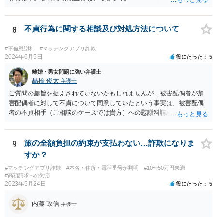
8
不貞行為に関する相談及び対処方法について
#不倫慰謝料
#マッチングアプリ詐欺
2024年6月5日
役にたった
5
離婚・男女問題に強い弁護士
髙橋 俊太
弁護士
ご質問の趣旨を捉えきれていないかもしれませんが、被害配偶者が加
害配偶者に対して不貞について同意していたという事実は、被害配偶
者の不貞相手（ご相談のケースでは貴方）への慰謝料請求に対する反
論となり得ます。
9
旅の全額負担の約束が支払わない…詐欺になりま
すか？
#マッチングアプリ詐欺
#本名・住所・電話番号が判明
#10〜50万円未満
#高額請求への対応
2023年5月24日
役にたった
5
内藤 政信
弁護士