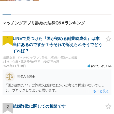
能。【当日／夜間／休日対応
可能】法律トラブルでお悩み
の方は、お気軽にご相談下さ
い。
マッチングアプリ詐欺の法律Q&Aランキング
1
LINEで見つけた『国が認める副業助成金』は本
当にあるのですか？今それで訴えられそうでどう
すれば？
#副業詐欺
#マッチングアプリ詐欺
#恐喝・脅迫への対応
#本名・住所・電話番号が不明
#10万円未満
2024年11月19日
役にたった
55
匿名A
弁護士
「国が認めた○○」は詐欺又は詐欺まがいと考えて間違いないでしょ
う。 ブロックしてよいと思います。
2
結婚詐欺に関しての相談です