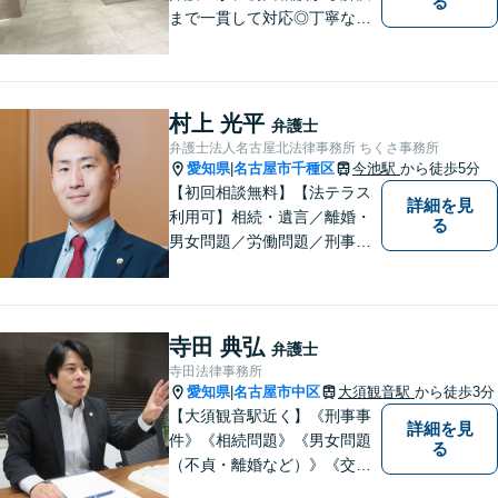
る
まで一貫して対応◎丁寧な対
応に強み。【刑事事件】早期
の身柄解放、不起訴など、豊
富な経験をもとに最善の解決
を目指します【相続問題】遺
村上 光平
弁護士
産分割調停や審判もお任せく
弁護士法人名古屋北法律事務所 ちくさ事務所
ださい【東別院駅】
愛知県
名古屋市千種区
今池駅
から徒歩5分
|
【初回相談無料】【法テラス
詳細を見
利用可】相続・遺言／離婚・
る
男女問題／労働問題／刑事事
件／借金問題に注力！依頼者
さまのお悩みに寄り添った、
質の高いリーガルサービスを
ご提供。小さなお困り事でも
寺田 典弘
弁護士
構いません【夜間・休日面
寺田法律事務所
談】【完全個室】【今池駅3
愛知県
名古屋市中区
大須観音駅
から徒歩3分
|
分】
【大須観音駅近く】《刑事事
詳細を見
件》《相続問題》《男女問題
る
（不貞・離婚など）》《交通
事故》など、幅広く対応可