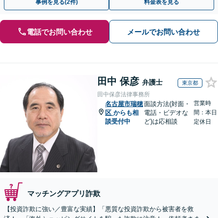
事例を見る(2件)
料金表を見る
電話でお問い合わせ
メールでお問い合わせ
田中 保彦
弁護士
東京都
田中保彦法律事務所
営業時
名古屋市瑞穂
面談方法(対面・
区
からも相
電話・ビデオな
間：本日
談受付中
ど)は応相談
定休日
マッチングアプリ詐欺
【投資詐欺に強い／豊富な実績】「悪質な投資詐欺から被害者を救