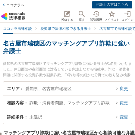
弁護士の方はこちら
ココナラへ
投稿する
探す
閲覧履歴
マイリスト
ログイン
ココナラ法律相談
愛知県で法律相談できる弁護士
名古屋市で法律相談
名古屋市瑞穂区のマッチングアプリ詐欺に強い
弁護士
愛知県の名古屋市瑞穂区でマッチングアプリ詐欺に強い弁護士が1名見つかりま
した。休日面談や夜間面談に対応している弁護士なども掲載中。詐欺・消費者
問題に関係する投資詐欺や副業詐欺、FX詐欺等の細かな分野での絞り込み検索
もでき便利です。特に名古屋みずほ法律事務所の田本 伸雄弁護士のプロフィー
ル情報や弁護士費用、強みなどが注目されています。『名古屋市瑞穂区で土日
エリア
愛知県、名古屋市瑞穂区
変更
や夜間に発生したマッチングアプリ詐欺のトラブルを今すぐに弁護士に相談し
たい』『マッチングアプリ詐欺のトラブル解決の実績豊富な近くの弁護士を検
相談内容
詐欺・消費者問題、マッチングアプリ詐欺
変更
索したい』『初回相談無料でマッチングアプリ詐欺を法律相談できる名古屋市
瑞穂区内の弁護士に相談予約したい』などでお困りの相談者さんにおすすめで
す。
詳細条件
未選択
変更
マッチングアプリ詐欺に強い名古屋市瑞穂区から相談可能な弁護