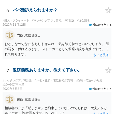
このまま続けても相手からの回収が全然見込めないようなケースな
ら、ここで依頼を終了したい、着手金を一部返してくれないかとか、
6
パパ活訴えられますか？
交渉してみることも考えられます。
#個人・プライベート
#マッチングアプリ詐欺
#不起訴
#返金請求
2022年11月12日
役にたった
8
内藤 政信
弁護士
おどしなのでなにもありませんね。 気を強く持つといいでしょう。 気
の弱さに付け込みます。 ストーカーとして警察相談も有効ですね。 こ
れで終ります。
7
返済義務ありますか。教えて下さい。
#マッチングアプリ詐欺
#本名・住所・電話番号が判明
#恐喝・脅迫への対応
#10〜50万円未満
2022年6月3日
役にたった
4
佐藤 充崇
弁護士
相談者の方が「返します」と約束していないのであれば、大丈夫かと
存じます。 詐欺罪も成立しないでしょう。