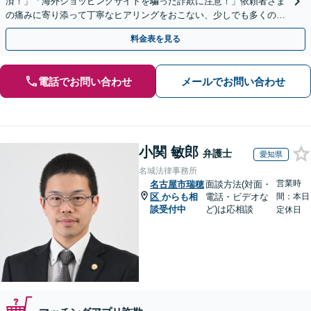
済！」「海外ショッピングサイトを騙った詐欺に注意！」依頼者さま
の痛みに寄り添って丁寧なヒアリングをおこない、少しでも多くの返
金が得られるよう尽力します！
料金表を見る
電話でお問い合わせ
メールでお問い合わせ
小関 敏郎
弁護士
愛知県
名城法律事務所
営業時
名古屋市瑞穂
面談方法(対面・
区
からも相
電話・ビデオな
間：本日
談受付中
ど)は応相談
定休日