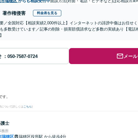
屋市瑞穂区
からも相談受付中
面談方法(対面・電話・ビデオなど)は応相談
営業
著作権侵害
料金表を見る
要／全国対応【相談実績2,000件以上】インターネットの誹謗中傷はお任せ
も多数受けています／記事の削除・損害賠償請求など多数の実績あり【電話
】
せ
メール
です。
果について詳しくは
こちら
)
弁護士
事務所
市瑞穂区
瑞穂区役所駅
から徒歩4分