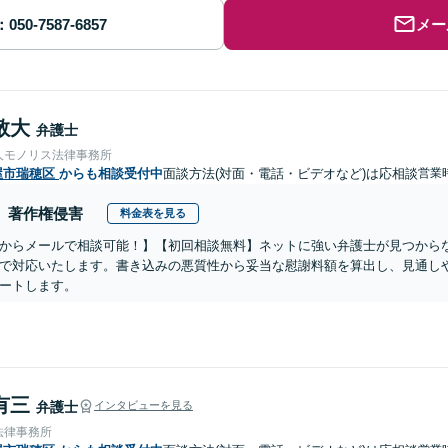
メー
敬大
弁護士
人モノリス法律事務所
屋市瑞穂区
からも相談受付中
面談方法(対面・電話・ビデオなど)は応相談
営業
著作権侵害
料金表を見る
からメールで相談可能！】【初回相談無料】ネットに強い弁護士が見つから
で対応いたします。書き込みの悪質性から妥当な慰謝料額を算出し、見通し
ートします。
有三
弁護士
インタビューを見る
法律事務所