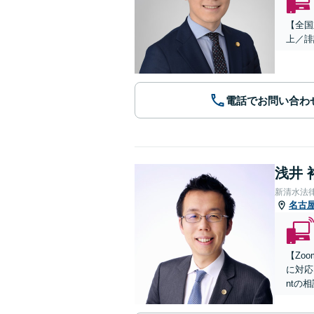
【全国
上／誹
電話でお問い合わ
浅井 
新清水法
名古
【Zo
に対応
ntの