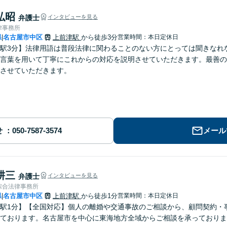
弘昭
弁護士
インタビューを見る
律事務所
県
名古屋市中区
上前津駅
から徒歩3分
営業時間：本日定休日
|
駅3分】法律用語は普段法律に関わることのない方にとっては聞きなれ
言葉を用いて丁寧にこれからの対応を説明させていただきます。最善の
させていただきます。
せ
メール
耕三
弁護士
インタビューを見る
綜合法律事務所
県
名古屋市中区
上前津駅
から徒歩1分
営業時間：本日定休日
|
駅1分】【全国対応】個人の離婚や交通事故のご相談から、顧問契約・
ております。名古屋市を中心に東海地方全域からご相談を承っておりま