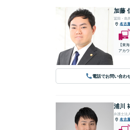
加藤 
冨田・島
名古
【東海
アカウ
電話でお問い合わ
浦川 
弁護士法
名古