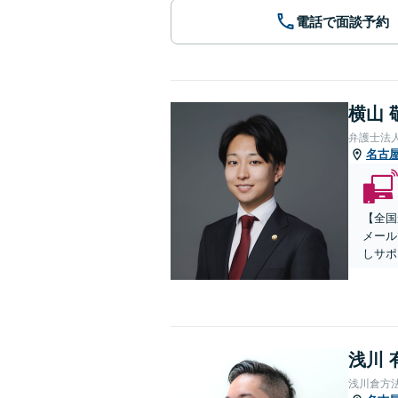
電話で面談予約
横山 
弁護士法
名古
【全国
メール
しサポ
浅川 
浅川倉方