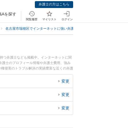
弁護士の方はこちら
&Aを探す
閲覧履歴
マイリスト
ログイン
名古屋市瑞穂区でインターネットに強い弁護士
名古屋市瑞穂区で著作権侵
を持つ弁護士なども掲載中。インターネットに関
弁護士のプロフィール情報や弁護士費用、強み
作権侵害のトラブル解決の実績豊富な近くの弁護
談者さんにおすすめです。
変更
変更
変更