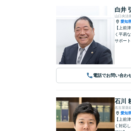
白井 
山口央法
愛知
【上前津
く平易な
サポート
電話でお問い合わ
石川 
名古屋葵
愛知
【上前津
く対応し