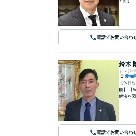
可能】
電話でお問い合わ
鈴木 
よつば法
愛知
【休日対応
能】 【WEB面談可能】 「元官公庁職員／10年間クレームの多い部署に在籍」トラブル等に対し状況に応じて適切に問題
解決を図
電話でお問い合わ