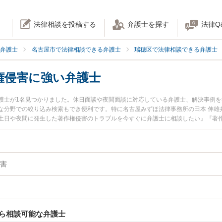
法律相談を投稿する
弁護士を探す
法律Q
弁護士
名古屋市で法律相談できる弁護士
瑞穂区で法律相談できる弁護士
権侵害に強い弁護士
護士が1名見つかりました。休日面談や夜間面談に対応している弁護士、解決事例
な分野での絞り込み検索もでき便利です。特に名古屋みずほ法律事務所の田本 伸雄
土日や夜間に発生した著作権侵害のトラブルを今すぐに弁護士に相談したい』『著
を法律相談できる名古屋市瑞穂区内の弁護士に相談予約したい』などでお困りの相
害
ら相談可能な弁護士