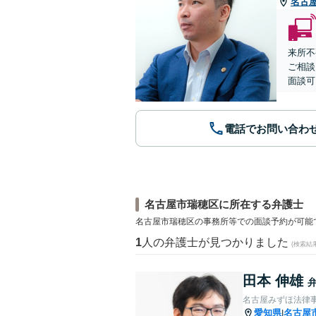
名古
来所不
ご相談
面談可
電話でお問い合わ
名古屋市瑞穂区に所在する弁護士
名古屋市瑞穂区の事務所等での面談予約が可能
1
人の弁護士が見つかりました
(検索結
田本 伸雄
名古屋みずほ法律
愛知県
名古屋
|