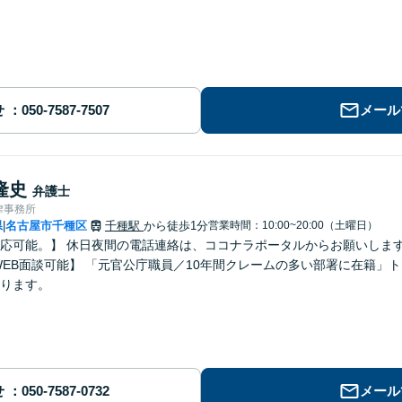
せ
メール
隆史
弁護士
律事務所
県
名古屋市千種区
千種駅
から徒歩1分
営業時間：10:00~20:00（土曜日）
|
可能。】 休日夜間の電話連絡は、ココナラポータルからお願いします。 【突発の契約トラブルへの
ります。
せ
メール