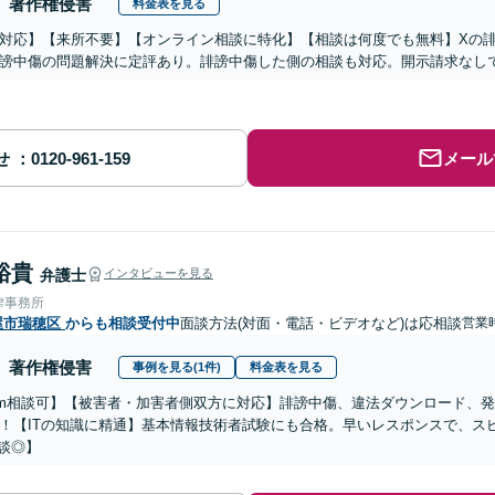
著作権侵害
料金表を見る
対応】【来所不要】【オンライン相談に特化】【相談は何度でも無料】Xの
謗中傷の問題解決に定評あり。誹謗中傷した側の相談も対応。開示請求なし
せ
メール
裕貴
弁護士
インタビューを見る
律事務所
屋市瑞穂区
からも相談受付中
面談方法(対面・電話・ビデオなど)は応相談
営業
著作権侵害
事例を見る(1件)
料金表を見る
om相談可】【被害者・加害者側双方に対応】誹謗中傷、違法ダウンロード、
！【ITの知識に精通】基本情報技術者試験にも合格。早いレスポンスで、スピー
相談◎】