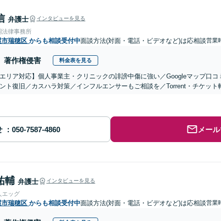
信
弁護士
インタビューを見る
岡法律事務所
屋市瑞穂区
からも相談受付中
面談方法(対面・電話・ビデオなど)は応相談
営業
著作権侵害
料金表を見る
エリア対応】個人事業主・クリニックの誹謗中傷に強い／Googleマップ口コ
ント復旧／カスハラ対策／インフルエンサーもご相談を／Torrent・チケッ
せ
メール
祐輔
弁護士
インタビューを見る
人エッグ
屋市瑞穂区
からも相談受付中
面談方法(対面・電話・ビデオなど)は応相談
営業時