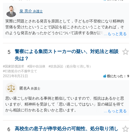
泉 亮介
弁護士
実際に問題とされる発言を原因として，子どもが不登校になり精神的
苦痛を受けたということで訴訟を起こされたということであれば，そ
のような発言があったかどうかについて請求する側が証明をする必要
があるでしょう。 お子さんが本当に言っていないと主張しているので
あれば，その主張を前提に争う形となるかと思われます。
5
警察による集団ストーカーの疑い、対処法と相談
先は？
#国家賠償請求
#国や自治体
#抗告訴訟（処分取り消し等）
#行政処分の不服申立て
2021年8月21日
役にたった
9
匿名A
弁護士
思い過ごしが疑われる事例と酷似していますので、抵抗はあるかと思
いますが、精神科を受診して「思い過ごしではない」旨の確証を得て
から相談に行かれると良いかと思います。
6
高校生の息子が停学処分の可能性、処分取り消し