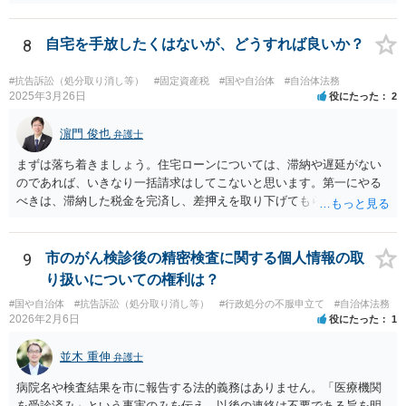
しいため、事件の記録一式をもって弁護士に相談に行くべきかと思い
ます。
8
自宅を手放したくはないが、どうすれば良いか？
#抗告訴訟（処分取り消し等）
#固定資産税
#国や自治体
#自治体法務
2025年3月26日
役にたった
2
濵門 俊也
弁護士
まずは落ち着きましょう。住宅ローンについては、滞納や遅延がない
のであれば、いきなり一括請求はしてこないと思います。第一にやる
べきは、滞納した税金を完済し、差押えを取り下げてもらうことで
す。 不動産の価値には影響ないのでご安心ください。
9
市のがん検診後の精密検査に関する個人情報の取
り扱いについての権利は？
#国や自治体
#抗告訴訟（処分取り消し等）
#行政処分の不服申立て
#自治体法務
2026年2月6日
役にたった
1
並木 重伸
弁護士
病院名や検査結果を市に報告する法的義務はありません。「医療機関
を受診済み」という事実のみを伝え、以後の連絡は不要である旨を明