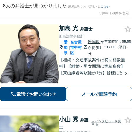
8
人の弁護士が見つかりました
(検索結果について詳しくは
こちら
)
8件中 1-8件を表示
加島 光
弁護士
加島法律事務所
岩塚駅
か
営業時間：09:00
愛
名古屋
~17:00（平日）
知
市中村
ら徒歩1
|
県
区
分
【相続・交通事故案件は初回相談無
料】【離婚・男女問題は実績多数】
【東山線岩塚駅徒歩1分】皆様にとって
身近な、敷居の低い弁護士を目指して
います。
電話でお問い合わせ
メールで面談予約
小山 秀
弁護
インタビューを見
る
士