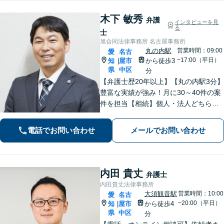
木下 敏秀
弁護
インタビューを見
る
士
旭合同法律事務所 名古屋事務所
丸の内駅
営業時間：09:00
愛
名古
~17:00（平日）
知
屋市
から徒歩3
|
県
中区
分
【弁護士歴20年以上】【丸の内駅3分】
豊富な実績が強み！月に30～40件の案
件を担当【相続】個人・法人どちらの
相談もお任せください【借金問題】双
方ともに納得する解決を目指します
電話でお問い合わせ
メールでお問い合わせ
【離婚問題】他士業と連携し多角的な
サービスを提供【初回面談無料】
内田 貴丈
弁護士
内田貴丈法律事務所
大須観音駅
営業時間：10:00
愛
名古
~20:00（平日）
知
屋市
から徒歩4
|
県
中区
分