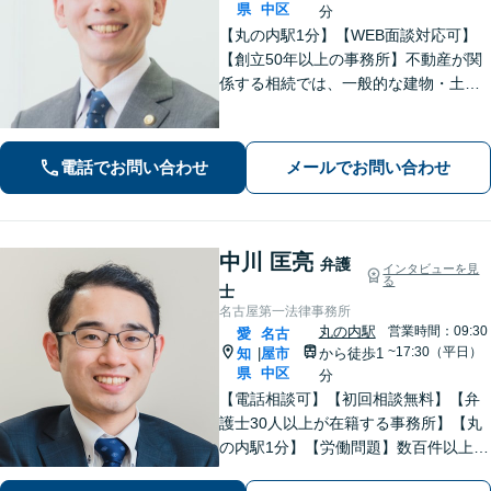
県
中区
分
【丸の内駅1分】【WEB面談対応可】
【創立50年以上の事務所】不動産が関
係する相続では、一般的な建物・土地
から農地まで幅広く対応いたします。
「IT法務部によるチームでの問題解
決」ITに関する深い知見を活かして技
電話でお問い合わせ
メールでお問い合わせ
術的な観点からも問題解決をサポー
ト！
中川 匡亮
弁護
インタビューを見
る
士
名古屋第一法律事務所
丸の内駅
営業時間：09:30
愛
名古
~17:30（平日）
知
屋市
から徒歩1
|
県
中区
分
【電話相談可】【初回相談無料】【弁
護士30人以上が在籍する事務所】【丸
の内駅1分】【労働問題】数百件以上の
解決実績あり。残業代、解雇、労働災