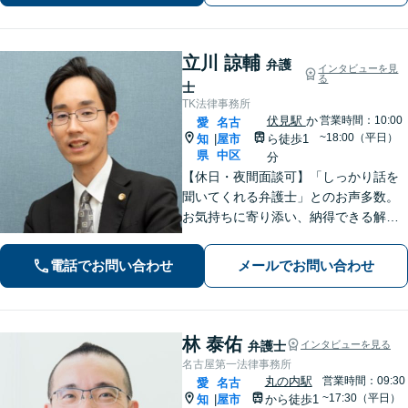
で、あなたとの「二人三脚での解決」
を目指します
立川 諒輔
弁護
インタビューを見
る
士
TK法律事務所
伏見駅
か
営業時間：10:00
愛
名古
~18:00（平日）
知
屋市
ら徒歩1
|
県
中区
分
【休日・夜間面談可】「しっかり話を
聞いてくれる弁護士」とのお声多数。
お気持ちに寄り添い、納得できる解決
を目指します。【離婚・相続・債務整
理・企業法務など幅広く対応】複数弁
電話でお問い合わせ
メールでお問い合わせ
護士で協議しながら進める体制で、安
心してご相談いただけます。
林 泰佑
弁護士
インタビューを見る
名古屋第一法律事務所
丸の内駅
営業時間：09:30
愛
名古
~17:30（平日）
知
屋市
から徒歩1
|