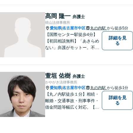
しい法律用語などをできるだ
け使わないわかりやすい説明
を常に心がけています。 一人
髙岡 隆一
弁護士
でお悩みを抱え込まず、まず
焼山法律事務所
はご相談を。
愛知県
名古屋市中区
丸の内駅
から徒歩5分
|
【国際センター駅徒歩4分】
詳細を見
【初回相談無料】「あきらめ
る
ない」弁護がモットー。不動
産・離婚・借金など幅広く対
応◎法律問題で不安を抱えて
いる方は、お気軽にご相談く
ださい。共に明るい未来を切
萱垣 佑樹
弁護士
り開いていきましょう。【近
かやがき法律事務所
隣駐車場あり】
愛知県
名古屋市中区
丸の内駅
から徒歩1分
|
【丸ノ内駅徒歩１分】相続・
詳細を見
離婚・交通事故・刑事事件・
る
借金問題等幅広く対応。【迅
速に対応いたします】まず
は、ご相談を。