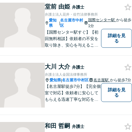
続の専門家と呼ばれる税理士
堂前 由姫
弁護士
の登録もしています。頼れ
弁護士法人花井・佐竹法律事務所
る、身近な法律事務所を目指
国際センター駅
から徒歩
愛知
名古屋市中村
|
しています。ぜひ、ご相談く
県
区
1分
ださい。
【国際センター駅すぐ】【初
詳細を見
回無料相談】依頼者の不安を
る
取り除き、安心を与えること
を第一に、依頼者の過去との
決別と新しい出発のお手伝い
をします。独自の専門家ネッ
大川 大介
弁護士
トワークを活かし、スムーズ
弁護士法人金国法律事務所
な手続きに努めます。【ビデ
愛知県
名古屋市中村区
名古屋駅
から徒歩7分
|
オ面談可】
【名古屋駅徒歩7分】【完全個
詳細を見
室で対応】依頼者に安心して
る
もらえる迅速丁寧な対応をモ
ットーに日々精進。お気軽に
ご相談ください。
和田 哲嗣
弁護士