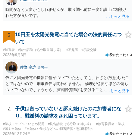
時間がなく大変かもしれませんが、取り調べ前に一度弁護士に相談さ
れた方が良いです。
3
10円玉を太陽光発電に当てた場合の法的責任につ
いて
#加害者
#抗告訴訟（処分取り消し等）
#不起訴
#示談交渉
2023年9月3日
役にたった
3
佐野 竜之
弁護士
仮に太陽光発電の機器に傷がついていたとしても、わざと(故意)したこ
とではないので、刑事責任は問われません。 修理が必要なほどの傷も
ついていないでしょうから、損害賠償請求を受けることもないと思い
ます。
4
子供は言っていないと訴え続けたのに加害者にな
り、慰謝料の請求をされ困っています。
#学校トラブル・いじめ問題
#抗告訴訟（処分取り消し等）
#教育委員会・学校
#国や自治体
#自治体や学校などへの損害賠償・慰謝料請求
2025年12月24日
役にたった
2