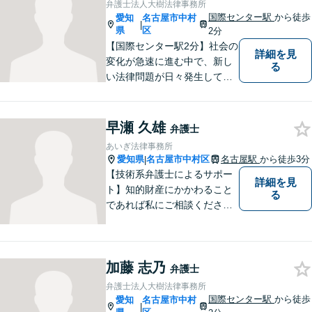
弁護士法人大樹法律事務所
国際センター駅
から徒歩
愛知
名古屋市中村
|
県
区
2分
【国際センター駅2分】社会の
詳細を見
変化が急速に進む中で、新し
る
い法律問題が日々発生してお
ります。中堅・中小企業が抱
える多様な問題に関して、依
頼者から相談を受け、最良の
早瀬 久雄
弁護士
法的サービスを迅速に提供で
あいぎ法律事務所
きるよう最善の努力をしま
愛知県
名古屋市中村区
名古屋駅
から徒歩3分
|
す。
【技術系弁護士によるサポー
詳細を見
ト】知的財産にかかわること
る
であれば私にご相談くださ
い。「丁寧かつ誠実であるこ
と」をモットーに、問題がし
かるべき方向に向かうよう全
加藤 志乃
力でサポートいたします。
弁護士
弁護士法人大樹法律事務所
国際センター駅
から徒歩
愛知
名古屋市中村
|