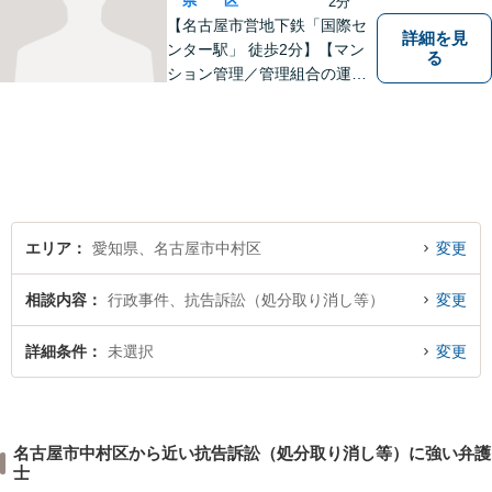
県
区
2分
【名古屋市営地下鉄「国際セ
詳細を見
ンター駅」 徒歩2分】【マン
る
ション管理／管理組合の運営
支援／相続・遺言】皆さんの
お力になれるよう全力を尽く
します。法律問題でお困りの
方はお気軽にご相談くださ
い。
エリア
愛知県、名古屋市中村区
変更
相談内容
行政事件、抗告訴訟（処分取り消し等）
変更
詳細条件
未選択
変更
名古屋市中村区から近い抗告訴訟（処分取り消し等）に強い弁護
士