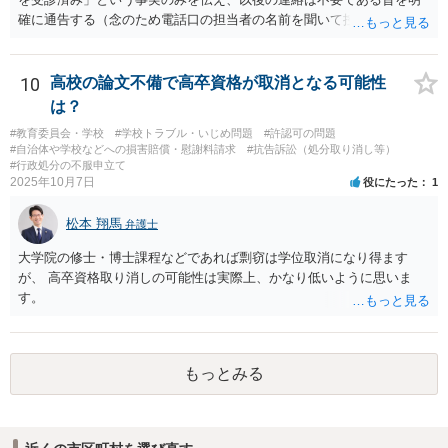
確に通告する（念のため電話口の担当者の名前を聞いて控えておく）
という対応で足りると思われます。
10
高校の論文不備で高卒資格が取消となる可能性
は？
#教育委員会・学校
#学校トラブル・いじめ問題
#許認可の問題
#自治体や学校などへの損害賠償・慰謝料請求
#抗告訴訟（処分取り消し等）
#行政処分の不服申立て
2025年10月7日
役にたった
1
松本 翔馬
弁護士
大学院の修士・博士課程などであれば剽窃は学位取消になり得ます
が、 高卒資格取り消しの可能性は実際上、かなり低いように思いま
す。
もっとみる