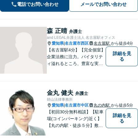
害など。企業法務、相続、交通事故､不
電話でお問い合わせ
メールでお問い合わせ
動産、離婚問題、などもお任せくださ
い
森 正晴
弁護士
and LEGAL弁護士法人 名古屋駅オフィス
愛知県
名古屋市西区
名古屋駅
から徒歩4分
|
【名古屋駅4分】【完全個室】
詳細を見
企業法務に注力。バイタリテ
る
ィ溢れるところ、豊富な実
績、気軽に相談できるところ
がアピールポイントです。お
悩みの方は是非ご相談くださ
い。
金丸 健夫
弁護士
焼山法律事務所
愛知県
名古屋市中区
丸の内駅
から徒歩5分
|
【初回30分無料相談】【駐車
詳細を見
場(コインパーキング)近く】
る
【丸の内駅・徒歩５分】敷居
が低く話しやすい雰囲気、難