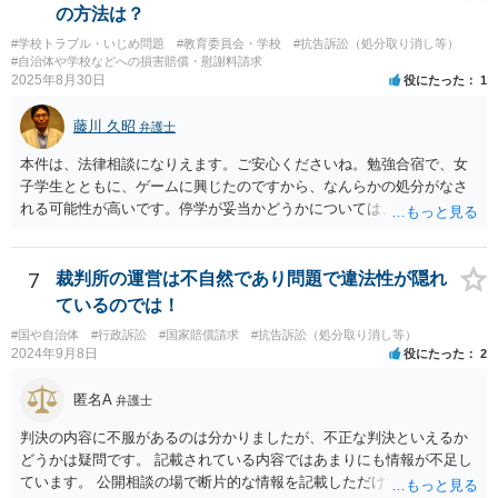
の方法は？
#学校トラブル・いじめ問題
#教育委員会・学校
#抗告訴訟（処分取り消し等）
#自治体や学校などへの損害賠償・慰謝料請求
2025年8月30日
役にたった
1
藤川 久昭
弁護士
本件は、法律相談になりえます。ご安心くださいね。勉強合宿で、女
子学生とともに、ゲームに興じたのですから、なんらかの処分がなさ
れる可能性が高いです。停学が妥当かどうかについては、本件は、法
的に正確に分析すべき事案です。素人判断は大いに危険です。本相談
は、ネットでのやりとりだけでは、正確な回答が難しい案件です。関
係した法理等にも通じた弁護士等に相談し、法的に正確に分析しても
7
裁判所の運営は不自然であり問題で違法性が隠れ
らい、今後の対応を検討するべきです。お力になりたいと思います。
ているのでは！
良い解決になりますよう祈念しております。
#国や自治体
#行政訴訟
#国家賠償請求
#抗告訴訟（処分取り消し等）
2024年9月8日
役にたった
2
匿名A
弁護士
判決の内容に不服があるのは分かりましたが、不正な判決といえるか
どうかは疑問です。 記載されている内容ではあまりにも情報が不足し
ています。 公開相談の場で断片的な情報を記載しただけでは判断が難