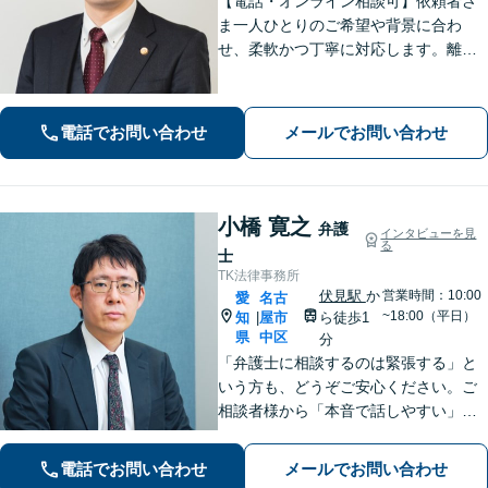
【電話・オンライン相談可】依頼者さ
ま一人ひとりのご希望や背景に合わ
せ、柔軟かつ丁寧に対応します。離
婚・男女問題/企業法務労働/債務整理/
債権回収/交通事故など、幅広く対応い
たします。ご相談ください。【大須観
電話でお問い合わせ
メールでお問い合わせ
音駅4分】
小橋 寛之
弁護
インタビューを見
る
士
TK法律事務所
伏見駅
か
営業時間：10:00
愛
名古
~18:00（平日）
知
屋市
ら徒歩1
|
県
中区
分
「弁護士に相談するのは緊張する」と
いう方も、どうぞご安心ください。ご
相談者様から「本音で話しやすい」と
言われる親しみやすさが強みです。離
婚や借金、刑事事件など幅広い問題に
電話でお問い合わせ
メールでお問い合わせ
寄り添い、専門家としての確かな視点