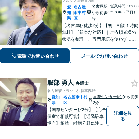
アルタス法律事務所
名古屋駅
営業時間：09:00
愛
名古屋
~18:00（平日）
知
市中村
から徒歩1
|
県
区
分
【名古屋駅徒歩2分】【初回相談１時間
無料】【親身な対応】｜ご依頼者様の
状況を整理し、専門用語を使わずに、
丁寧かつ分かりやすくご説明。【借金
問題（債務整理）】に強み。解決でき
電話でお問い合わせ
メールでお問い合わせ
るか悩む前にまずはご相談ください。
服部 勇人
弁護士
名古屋駅ヒラソル法律事務所
国際センター駅
から徒歩
愛知
名古屋市中村
|
県
区
2分
【国際センター駅2分】【完全
詳細を見
個室で相談可能】【近隣駐車
る
場有】相続・離婚分野に注力
しており、多角的にケースを
見ることができるように、相