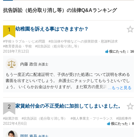
抗告訴訟（処分取り消し等）の法律Q&Aランキング
1
幼稚園を訴える事はできますか？
#学校トラブル・いじめ問題
#自治体や学校などへの損害賠償・慰謝料請求
#教育委員会・学校
#抗告訴訟（処分取り消し等）
2018年7月12日
役にたった
16
内藤 政信
弁護士
もう一度正式に配達証明で、子供が受けた処遇に ついて説明を求める
書面を出すといいでしょう。 弁護士にチェックしてもらうといいでし
ょう。 いくらかお金はかかりますが。 まだ双方の意見調整が必要です
ね。
2
家賃給付金の不正受給に加担してしまいました。
#副業詐欺
#抗告訴訟（処分取り消し等）
#個人事業主・フリーランス
#脱税事件
2022年4月6日
役にたった
8
岡部 将吾
弁護士