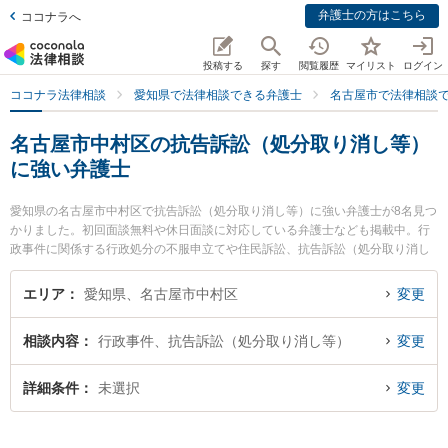
弁護士の方はこちら
ココナラへ
投稿する
探す
閲覧履歴
マイリスト
ログイン
ココナラ法律相談
愛知県で法律相談できる弁護士
名古屋市で法律相談
名古屋市中村区の抗告訴訟（処分取り消し等）
に強い弁護士
愛知県の名古屋市中村区で抗告訴訟（処分取り消し等）に強い弁護士が8名見つ
かりました。初回面談無料や休日面談に対応している弁護士なども掲載中。行
政事件に関係する行政処分の不服申立てや住民訴訟、抗告訴訟（処分取り消し
等）等の細かな分野での絞り込み検索もでき便利です。特に加島法律事務所の
加島 光弁護士やアルタス法律事務所の小山 秀弁護士、名古屋駅ヒラソル法律事
エリア
愛知県、名古屋市中村区
変更
務所の服部 勇人弁護士のプロフィール情報や弁護士費用、強みなどが注目され
ています。『名古屋市中村区で土日や夜間に発生した抗告訴訟（処分取り消し
相談内容
行政事件、抗告訴訟（処分取り消し等）
変更
等）のトラブルを今すぐに弁護士に相談したい』『抗告訴訟（処分取り消し
等）のトラブル解決の実績豊富な近くの弁護士を検索したい』『初回相談無料
で抗告訴訟（処分取り消し等）を法律相談できる名古屋市中村区内の弁護士に
詳細条件
未選択
変更
相談予約したい』などでお困りの相談者さんにおすすめです。