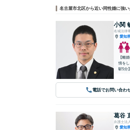
名古屋市北区から近い同性婚に強い
小関 
名城法律
愛知
【離婚
情をし
駅5分
電話でお問い合わ
葛谷 
弁護士法
愛知