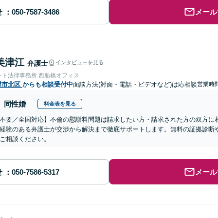
せ
メール
美津江
弁護士
インタビューを見る
ート法律事務所 西船橋オフィス
屋市北区
からも相談受付中
面談方法(対面・電話・ビデオなど)は応相談
営業時間
同性婚
料金表を見る
不要／全国対応】不倫の慰謝料問題は請求したい方・請求された方の双方に
経験のある弁護士が交渉から解決まで徹底サポートします。無料の証拠診断
ご相談ください。
せ
メール