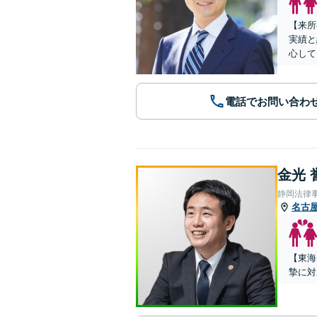
【来所
実績と
心して
電話でお問い合わ
金光 
静岡法律
名古
【東海
摯に対