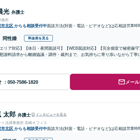
晨光
弁護士
事務所
屋市北区
からも相談受付中
面談方法(対面・電話・ビデオなど)は応相談
営業時
同性婚
料金表を見る
エリア対応】【休日・夜間面談可】【WEB面談対応】【完全個室で秘密厳守
慰謝料請求から離婚協議・調停・裁判まで、お気持ちに寄り添いながら丁寧
せ
メール
 太郎
弁護士
インタビューを見る
ート法律事務所 高崎オフィス
屋市北区
からも相談受付中
面談方法(対面・電話・ビデオなど)は応相談
営業時間