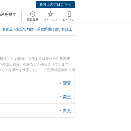
弁護士の方はこちら
&Aを探す
閲覧履歴
マイリスト
ログイン
名古屋市北区で離婚・男女問題に強い弁護士
名古屋市北区で同性婚に強い弁
。離婚・男女問題に関係する財産分与や養育費、
や弁護士費用、強みなどが注目されています。
近くの弁護士を検索したい』『初回相談無料で同
変更
変更
変更