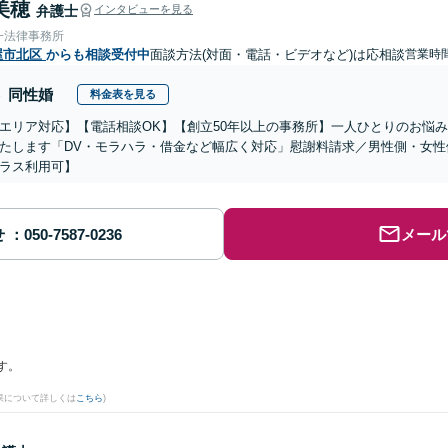
美穂
弁護士
インタビューを見る
一法律事務所
屋市北区
からも相談受付中
面談方法(対面・電話・ビデオなど)は応相談
営業時
同性婚
料金表を見る
エリア対応】【電話相談OK】【創立50年以上の事務所】一人ひとりのお悩
たします「DV・モラハラ・借金など幅広く対応」慰謝料請求／男性側・女
ラス利用可】
せ
メール
す。
果について詳しくは
こちら
)