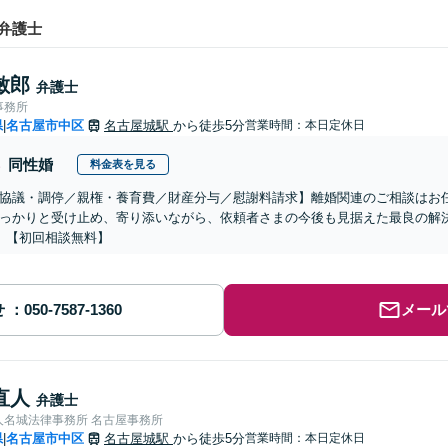
弁護士
敏郎
弁護士
事務所
県
名古屋市中区
名古屋城駅
から徒歩5分
営業時間：本日定休日
|
同性婚
料金表を見る
協議・調停／親権・養育費／財産分与／慰謝料請求】離婚関連のご相談はお
っかりと受け止め、寄り添いながら、依頼者さまの今後も見据えた最良の解
】【初回相談無料】
せ
メール
直人
弁護士
人名城法律事務所 名古屋事務所
県
名古屋市中区
名古屋城駅
から徒歩5分
営業時間：本日定休日
|