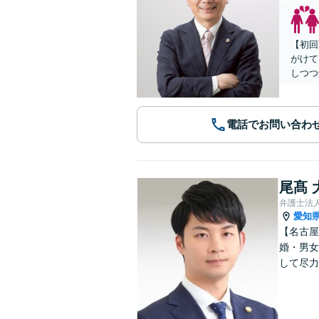
【初回
がけて
しつつ
電話でお問い合わ
尾髙 
弁護士法
愛知
【名古屋
婚・男女
して尽力