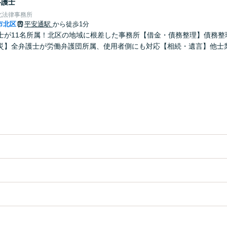
弁護士
北法律事務所
市北区
平安通駅
から徒歩1分
士が11名所属！北区の地域に根差した事務所【借金・債務整理】債務整理
災】全弁護士が労働弁護団所属、使用者側にも対応【相続・遺言】他士