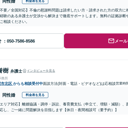
同性婚
料金表を見る
不要／全国対応】不倫の慰謝料問題は請求したい方・請求された方の双方に
経験のある弁護士が交渉から解決まで徹底サポートします。無料の証拠診断
ご相談ください。
せ
メール
誉樹
弁護士
インタビューを見る
事務所
屋市北区
からも相談受付中
面談方法(対面・電話・ビデオなど)は応相談
営業時
同性婚
料金表を見る
エリア対応】離婚協議・調停・訴訟、養育費支払（申立て、増額・減額）、
応し、ご一緒に問題解決を目指します【休日・夜間相談可（要予約）】