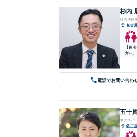
杉内 
杉内法律
名古
【東海
方へ。
電話でお問い合わ
五十嵐
ネクスパ
名古