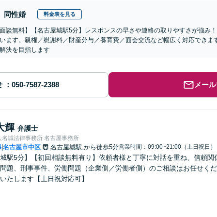
同性婚
料金表を見る
面談無料】【名古屋城駅5分】レスポンスの早さや連絡の取りやすさが強み！
います。親権／慰謝料／財産分与／養育費／面会交流など幅広く対応できま
解決を目指します
せ
メール
大輝
弁護士
人名城法律事務所 名古屋事務所
県
名古屋市中区
名古屋城駅
から徒歩5分
営業時間：09:00~21:00（土日祝日）
|
城駅5分】【初回相談無料有り】依頼者様と丁寧に対話を重ね、信頼関
問題、刑事事件、労働問題（企業側／労働者側）のご相談はお任せくだ
いたします【土日祝対応可】