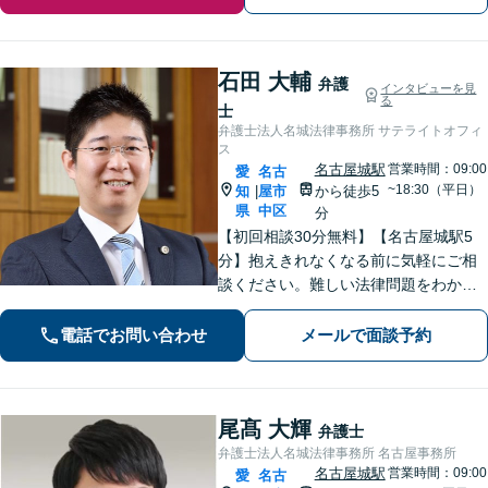
石田 大輔
弁護
インタビューを見
る
士
弁護士法人名城法律事務所 サテライトオフィ
ス
名古屋城駅
営業時間：09:00
愛
名古
~18:30（平日）
知
屋市
から徒歩5
|
県
中区
分
【初回相談30分無料】【名古屋城駅5
分】抱えきれなくなる前に気軽にご相
談ください。難しい法律問題をわかり
やすく柔らかく説明します。相続・交
通事故・借金債務整理・企業法務な
電話でお問い合わせ
メールで面談予約
ど、どうぞご相談ください。
尾髙 大輝
弁護士
弁護士法人名城法律事務所 名古屋事務所
名古屋城駅
営業時間：09:00
愛
名古