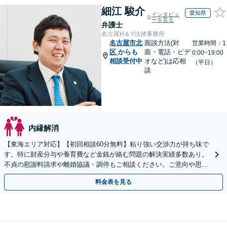
細江 駿介
愛知県
インタビュ
ーを見る
弁護士
名古屋H＆Y法律事務所
名古屋市北
面談方法(対
営業時間：1
区
からも
面・電話・ビデ
0:00~19:00
相談受付中
オなど)は応相
（平日）
談
内縁解消
【東海エリア対応】【初回相談60分無料】粘り強い交渉力が持ち味で
す。特に財産分与や養育費など金銭が絡む問題の解決実績多数あり。
不貞の慰謝料請求や離婚協議・調停もご相談ください。ご意向や思い
に寄り添いながら最善の解決を目指します／土日祝相談可
料金表を見る