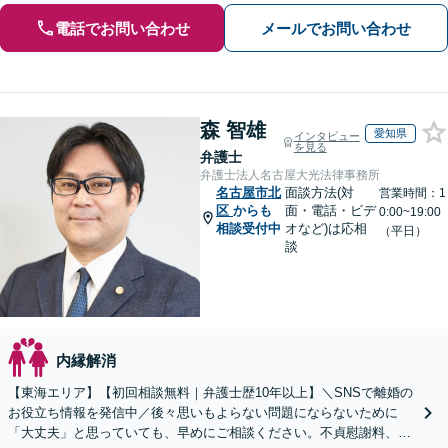
電話でお問い合わせ
メールでお問い合わせ
森 智雄
愛知県
インタビュー
を見る
弁護士
弁護士法人名古屋大光法律事務所
名古屋市北
面談方法(対
営業時間：1
区
からも
面・電話・ビデ
0:00~19:00
相談受付中
オなど)は応相
（平日）
談
内縁解消
【東海エリア】【初回相談無料｜弁護士歴10年以上】＼SNSで離婚の
お役立ち情報を発信中／後々思いもよらない問題にならないために
「大丈夫」と思っていても、早めにご相談ください。不貞慰謝料、養