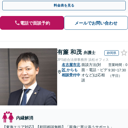
育費、財産分与、DV、モラハラなど【出張相談可】
料金表を見る
電話で面談予約
メールでお問い合わせ
有簾 和茂
弁護士
静岡県
JPS総合法律事務所 浜松オフィス
名古屋市北
面談方法(対
営業時間：0
区
からも
面・電話・ビデ
9:30~17:30
相談受付中
オなど)は応相
（平日）
談
内縁解消
【東海エリア対応】【初回相談無料】「親身に寄り添うサポート」