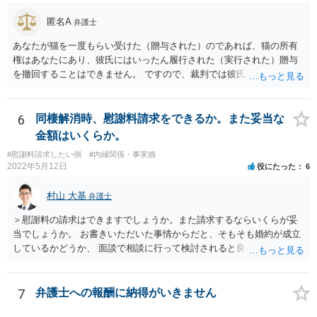
匿名A
弁護士
あなたが猫を一度もらい受けた（贈与された）のであれば、猫の所有
権はあなたにあり、彼氏にはいったん履行された（実行された）贈与
を撤回することはできません。 ですので、裁判では彼氏が勝つことは
できません。 もっとも、贈与が立証（証明）できるかどうかはご記載
の事情からははっきりしませんので、早めに弁護士に面談相談する方
がいいでしょう。 場合によっては弁護士名で通知等出してもらうほう
6
同棲解消時、慰謝料請求をできるか。また妥当な
がいいかもしれません。
金額はいくらか。
#慰謝料請求したい側
#内縁関係・事実婚
2022年5月12日
役にたった
6
村山 大基
弁護士
＞慰謝料の請求はできますでしょうか。また請求するならいくらが妥
当でしょうか。 お書きいただいた事情からだと、そもそも婚約が成立
しているかどうか、 面談で相談に行って検討されると良いと思いま
す。 結婚前提の交際にとどまり、婚約とまでは認められない可能性が
あるからです。 他方で、実際問題として同棲のために金銭的不利益が
生じているので、 厳密に婚約が成立しているかどうかは別として、話
7
弁護士への報酬に納得がいきません
し合いにより一定の支払いを受けて別れる、というのも考えられま