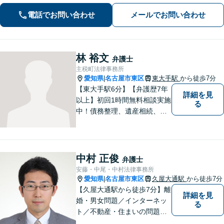
せください【初回相談無料】【メディ
電話でお問い合わせ
メールでお問い合わせ
ア出演やセミナー講演多数】
林 裕文
弁護士
主税町法律事務所
愛知県
名古屋市東区
東大手駅
から徒歩7分
|
【東大手駅6分】【弁護歴7年
詳細を見
以上】初回1時間無料相談実施
る
中！債務整理、遺産相続、離
婚分野で実績多数の弁護士。
地域の皆様に寄り添い、明る
い未来を目指し尽力します。
まずはお気軽にご相談くださ
中村 正俊
弁護士
い！【駐車場近く】
安藤・中尾・中村法律事務所
愛知県
名古屋市東区
久屋大通駅
から徒歩7分
|
【久屋大通駅から徒歩7分】離
詳細を見
婚・男女問題／インターネッ
る
ト／不動産・住まいの問題に
注力しております。依頼者さ