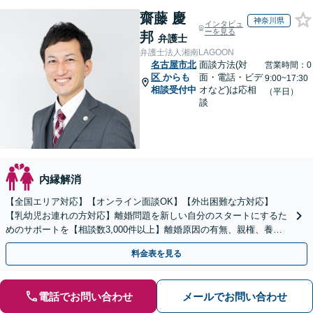
齋藤 慶
神奈川県
インタビュ
ーを見る
邦
弁護士
弁護士法人湘南LAGOON
名古屋市北
面談方法(対
営業時間：0
区
からも
面・電話・ビデ
9:00~17:30
相談受付中
オなど)は応相
（平日）
談
内縁解消
【全国エリア対応】【オンライン面談OK】【外出困難な方対応】
【乳幼児お連れの方対応】離婚問題を新しい自分のスタートにするた
めのサポートを【相談数3,000件以上】離婚原因の有無、親権、養育
費、財産分与、慰謝料請求【夜間・休日相談可】
料金表を見る
電話でお問い合わせ
メールでお問い合わせ