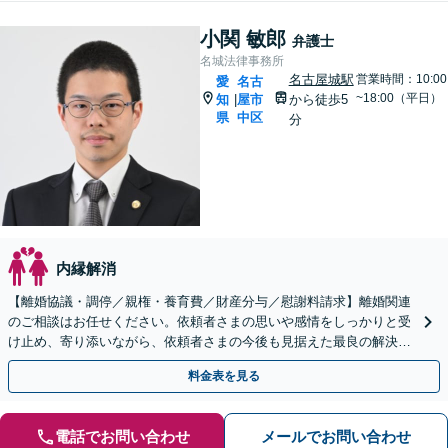
小関 敏郎
弁護士
名城法律事務所
名古屋城駅
営業時間：10:00
愛
名古
~18:00（平日）
知
屋市
から徒歩5
|
県
中区
分
内縁解消
【離婚協議・調停／親権・養育費／財産分与／慰謝料請求】離婚関連
のご相談はお任せください。依頼者さまの思いや感情をしっかりと受
け止め、寄り添いながら、依頼者さまの今後も見据えた最良の解決に
向け真摯に対応します【名古屋城駅5分】【初回相談無料】
料金表を見る
電話でお問い合わせ
メールでお問い合わせ