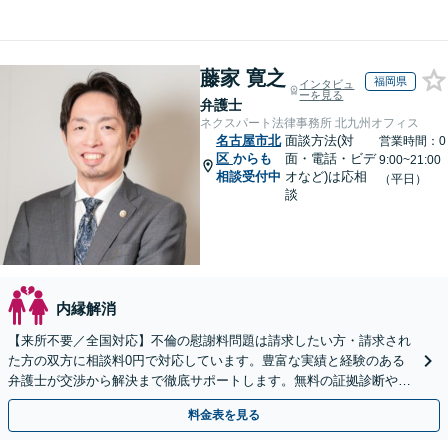
藤家 寛之
福岡県
インタビュ
ーを見る
弁護士
ネクスパート法律事務所 北九州オフィス
名古屋市北
面談方法(対
営業時間：0
区
からも
面・電話・ビデ
9:00~21:00
相談受付中
オなど)は応相
（平日）
談
内縁解消
【来所不要／全国対応】不倫の慰謝料問題は請求したい方・請求され
た方の双方に相談料0円で対応しています。豊富な実績と経験のある
弁護士が交渉から解決まで徹底サポートします。無料の証拠診断や着
手金の返還保証もありますので安心してご相談ください。
料金表を見る