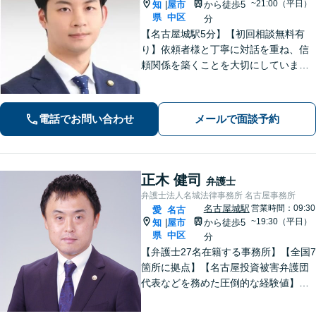
~21:00（平日）
知
屋市
から徒歩5
|
県
中区
分
【名古屋城駅5分】【初回相談無料有
り】依頼者様と丁寧に対話を重ね、信
頼関係を築くことを大切にしていま
す。離婚・男女問題、刑事事件、労働
問題（企業側／労働者側）のご相談は
お任せください。納得感の高い、最善
電話でお問い合わせ
メールで面談予約
の解決を目指して尽力いたします【土
日祝対応可】
正木 健司
弁護士
弁護士法人名城法律事務所 名古屋事務所
名古屋城駅
営業時間：09:30
愛
名古
~19:30（平日）
知
屋市
から徒歩5
|
県
中区
分
【弁護士27名在籍する事務所】【全国7
箇所に拠点】【名古屋投資被害弁護団
代表などを務めた圧倒的な経験値】投
資トラブル、債権回収（目安：被害額
や債権額150万円以上）のご相談はお任