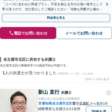
「ニーズに合わせた料金プラン」不安を抱える方の心強い味方として
寄り添うので、ぜひ安心してご相談ください「冷静な判断力と確かな
交渉力で、あなたの権利を守ります」【休日・夜間相談可】
料金表を見る
電話でお問い合わせ
メールでお問い合わせ
名古屋市北区に所在する弁護士
名古屋市北区の事務所等での面談予約が可能です。
1
人の弁護士が見つかりました
(検索結果について詳しくは
こちら
)
1件中 1-1件を表示
新山 直行
弁護士
弁護士法人名古屋北法律事務所
愛知県
名古屋市北区
平安通駅
から徒歩1分
|
経験豊富な弁護士が11名所
詳細を見