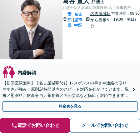
葛谷 直人
弁護士
弁護士法人名城法律事務所 名古屋事務所
名古屋城駅
営業時間：09:30
愛
名古
~19:00（平日）
知
屋市
から徒歩5
|
県
中区
分
内縁解消
【初回面談無料】【名古屋城駅5分】レスポンスの早さや連絡の取り
やすさが強み！原則24時間以内のスピード対応を心がけています。親
権／慰謝料／財産分与／養育費／面会交流など幅広く対応できます。
相談者さまの精神的な負担を軽減しつつ解決を目指します
料金表を見る
電話でお問い合わせ
メールでお問い合わせ