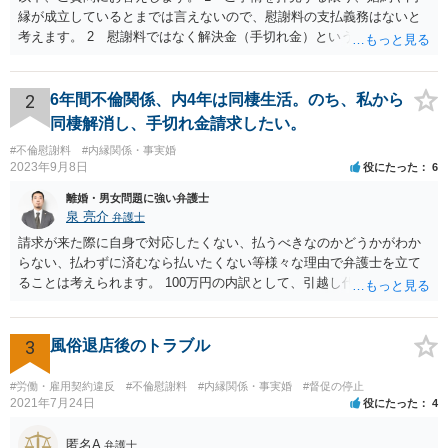
縁が成立しているとまでは言えないので、慰謝料の支払義務はないと
考えます。 2 慰謝料ではなく解決金（手切れ金）という名目で数十
万円支払えば良いと思います。 3 今後同じような請求をされないよ
うに合意書を取り交わす必要はあると思います。 4 合意書を取り交
わし、その中で精算条項（一切の債権債務のないことを確認する）を
2
6年間不倫関係、内4年は同棲生活。のち、私から
設ければ、大丈夫です。
同棲解消し、手切れ金請求したい。
#不倫慰謝料
#内縁関係・事実婚
2023年9月8日
役にたった
6
離婚・男女問題に強い弁護士
泉 亮介
弁護士
請求が来た際に自身で対応したくない、払うべきなのかどうかがわか
らない、払わずに済むなら払いたくない等様々な理由で弁護士を立て
ることは考えられます。 100万円の内訳として、引越し代等でどの程
度の費用がかかったのかや、慰謝料としての支払いだったのかどうか
によっても追加での請求については変わってくるかと思われます。 ま
た、請求する金額によっては、相手方の判断として、それで全て終わ
3
風俗退店後のトラブル
るのであれば払っておしまいにする、という考え方もあり得ます。
#労働・雇用契約違反
#不倫慰謝料
#内縁関係・事実婚
#督促の停止
2021年7月24日
役にたった
4
匿名A
弁護士