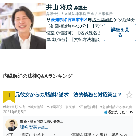
隣接士業や不動産会社との緊
井山 将成
弁護士
密な連携を実現！【初回相談
弁護士法人名城法律事務所 名古屋事務所
無料】
愛知県
名古屋市中区
名古屋城駅
から徒歩5分
|
【初回相談無料/30分】【完全
詳細を見
個室で相談可】【名城線名古
る
屋城駅5分】【支払方法相談
可/分割/後払い】依頼者の悩み
に対して真摯に向き合い、誠
実かつ実直に業務を行うこと
を心がけております。土日
祝・夜間の対応可能です。遠
内縁解消の法律Q&Aランキング
慮なくお気軽にお問合せくだ
さい。
1
元彼女からの慰謝料請求、法的義務と対応策は？
#離婚書類作成
#離婚協議
#内縁関係・事実婚
#不倫慰謝料
#慰謝料請求された側
2021年8月5日
役にたった
15
離婚・男女問題に強い弁護士
理崎 智英
弁護士
以下、ご質問にお答えします。 1 ご事情を拝見する限り、婚約や内