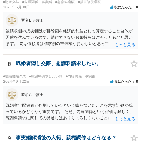
す。 相手としても、裁判までして争って支払いゼロを目指すよりは、
#財産分与
#内縁関係・事実婚
#慰謝料増額
#損害賠償増額
一定額を支払って円満に解決したいと考える可能性はあります。
2021年6月30日
役にたった
6
匿名B
弁護士
被請求側の成功報酬が排除額を経済的利益として算定すること自体が
矛盾を孕んでいるので、納得できないお気持ちはごもっともだと思い
ます。 要は依頼者は請求側の主張額がおかしいと思っているからこそ
弁護士を頼んでいて、弁護士も請求側の主張額がおかしいことを主張
しておきながら、成功報酬の請求の段になるとその「おかしい」請求
側の主張額を基準にして排除額を経済的利益として成功報酬を算定す
8
既婚者隠し交際、慰謝料請求したい。
るのは、二枚舌との誹りを受けても仕方がない面もあるように思いま
す。 ですので、被請求側の弁護士は、タイムチャージを併用したり、
#離婚書類作成
#慰謝料請求したい側
#内縁関係・事実婚
対応継続月毎に報酬を受けたり、出廷日当で調整したり、できるだけ
2024年9月22日
役にたった
5
排除額ベースの成功報酬の割合を落としていった方が良いようにも思
いますが、そうなってくると弁護士に勝訴インセンティブが働きにく
匿名A
弁護士
くなるのがなかなか難しいところです。 二枚舌を避けつつ、勝訴イン
既婚者で配偶者と死別しているという嘘をついたことを示す証拠が残
センティブも確保するためには、請求側の主張額を鵜呑みにした排除
っているかどうかが重要です。 ただ、内縁関係という評価は難しく、
額ベースとするのではなく、弁護士として反対の立場であれば、２～
慰謝料請求に関しての見通しはあまりよろしくないことにご留意なさ
３割くらいの確率で認められそうな金額がいくらくらいかを提示した
ったうえで今後の対応を検討する必要があります。
上で、そこからの排除額ベースとすることも考えられますが、それだ
と弱気な弁護士だと思われたり、先生は私の主張を分かってくれてい
9
事実婚解消後の入籍、親権調停はどうなる？
ないと目くじらを立てる依頼者もいそうなので、やはり難点がありま