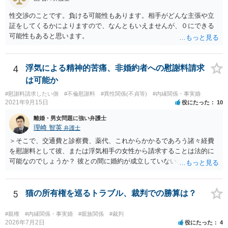
性交渉のことです。負ける可能性もあります。相手がどんな主張や立
証をしてくるかによりますので、なんともいえませんが、０にできる
可能性もあると思います。
4
浮気による精神的苦痛、非婚約者への慰謝料請求
は可能か
#慰謝料請求したい側
#不倫慰謝料
#異性関係(不貞等)
#内縁関係・事実婚
2021年9月15日
役にたった
10
離婚・男女問題に強い弁護士
理崎 智英
弁護士
＞そこで、交通費と診察費、薬代、これからかかるであろう諸々経費
を慰謝料として彼、または浮気相手の女性から請求することは法的に
可能なのでしょうか？ 彼との間に婚約が成立していない場合には，彼
や浮気相手の女性に対して慰謝料を請求することはできません。
5
猫の所有権を巡るトラブル、裁判での勝算は？
#親権
#内縁関係・事実婚
#親族関係
#裁判
2026年7月2日
役にたった
4