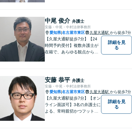
まのお悩みをしっかりとヒア
リングし、これまで得た知見
をもとに柔軟に対応いたしま
中尾 俊介
弁護士
す。まずはご相談ください。
安藤・中尾・中村法律事務所
【土日祝、夜間の相談可】
愛知県
名古屋市東区
久屋大通駅
から徒歩7分
|
【久屋大通駅徒歩7分】【24
詳細を見
時間予約受付】複数弁護士が
る
在籍で、あらゆる観点から丁
寧にサポート。他士業連携で
スムーズな手続きが叶いま
す。法律問題でお困りの方
は、一度ご相談ください。
安藤 恭平
弁護士
【当日・休日・夜間相談可】
安藤・中尾・中村法律事務所
愛知県
名古屋市東区
久屋大通駅
から徒歩7分
|
【久屋大通駅徒歩7分】【オン
詳細を見
ライン面談可】3名の弁護士に
る
よる、常時親切かつフットワ
ークの軽い対応をいたしま
す。借金・相続・インターネ
ット問題はお任せください。