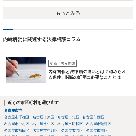
能性もあるでしょうが、真相は分かりません。 ③ならないと思いま
す。 ④- ⑤それにはなりえます。 ⑥一般論ですが、裁判官は証拠に基
もっとみる
づいて事実を認定するわけですから、証拠が大切です。 証拠をきちん
と整えての訴訟提起だとは思いますが、これからでも整えられるので
あれば準備しておくことが大切でしょう。 ⑦今回の不貞行為が原因で
離婚に至るのであれば100万円以上で和解・判決になることが多いと思
います。具体的な事情が分かりかねますので、幅のありすぎる回答で
内縁解消に関連する法律相談コラム
申し訳ありません。 現在、法律事務所にご依頼されているようですか
ら、ご担当の先生にも聞いてみて頂ければと存じます。 ご参考になれ
ば幸いです。
離婚・男女問題
内縁関係と法律婚の違いとは？認められ
る条件、関係の証明に必要なこととは
近くの市区町村を選び直す
名古屋市内
名古屋市千種区
名古屋市東区
名古屋市北区
名古屋市西区
名古屋市中村区
名古屋市中区
名古屋市昭和区
名古屋市瑞穂区
名古屋市熱田区
名古屋市中川区
名古屋市港区
名古屋市南区