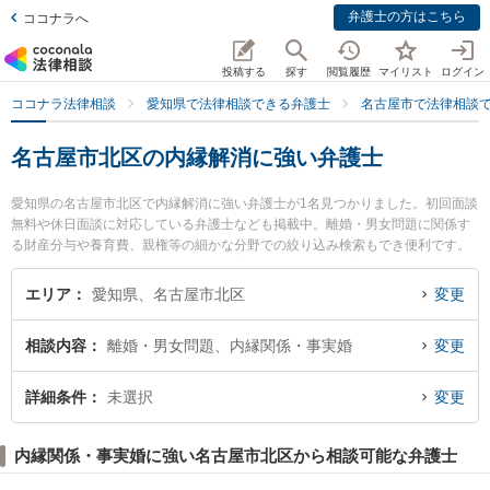
弁護士の方はこちら
ココナラへ
投稿する
探す
閲覧履歴
マイリスト
ログイン
ココナラ法律相談
愛知県で法律相談できる弁護士
名古屋市で法律相談
名古屋市北区の内縁解消に強い弁護士
愛知県の名古屋市北区で内縁解消に強い弁護士が1名見つかりました。初回面談
無料や休日面談に対応している弁護士なども掲載中。離婚・男女問題に関係す
る財産分与や養育費、親権等の細かな分野での絞り込み検索もでき便利です。
特に弁護士法人名古屋北法律事務所の新山 直行弁護士のプロフィール情報や弁
護士費用、強みなどが注目されています。『名古屋市北区で土日や夜間に発生
エリア
愛知県、名古屋市北区
変更
した内縁解消のトラブルを今すぐに弁護士に相談したい』『内縁解消のトラブ
ル解決の実績豊富な近くの弁護士を検索したい』『初回相談無料で内縁解消を
相談内容
離婚・男女問題、内縁関係・事実婚
変更
法律相談できる名古屋市北区内の弁護士に相談予約したい』などでお困りの相
談者さんにおすすめです。
詳細条件
未選択
変更
内縁関係・事実婚に強い名古屋市北区から相談可能な弁護士