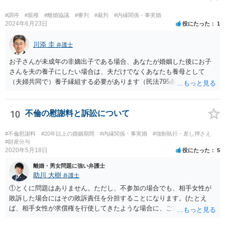
す。 個人的には、着手金の割合を高めて、タイムチャージ併用型にし
たり、長期化した場合は追加着手金を請求できるようにしたりして最
#調停
#親権
#離婚協議
#審判
#裁判
#内縁関係・事実婚
2024年6月23日
役にたった
1
悪排除額ベースの成功報酬はもらえなくても気にしないというのが良
いように思っています。 いずれにせよ、どういう形をとるにせよ、支
川添 圭
払う報酬額はあまり変わらないと思いますので、そのとおりに支払っ
弁護士
ても損にはならないはずです。 基本的に弁護士に1時間動いてもらう
お子さんが未成年の非嫡出子である場合、あなたが婚姻した後にお子
場合の相場は税抜2万円くらいですので、あなたの事件に50時間以上費
さんを夫の養子にしたい場合は、夫だけでなくあなたも養母として
やしているのであれば排除額ベースの成功報酬が支払われないと弁護
（夫婦共同で）養子縁組する必要があります（民法795条本文）。これ
士にとっては割りの悪い事件ということになるかと存じます。
は、養親と子の間には嫡出子の関係が生じるところ（民法809条）、実
母と子の間が非嫡出子の関係のままではバランスに欠けるためである
と説明されています。 そして、再婚後の養子縁組によって夫婦の共同
10
不倫の慰謝料と訴訟について
親権となった場合は、血縁上の父親からの父を親権者とする協議に代
わる調停及び審判（民法819条5項）は認められないと考えます。 この
#不倫慰謝料
#20年以上の婚姻期間
#内縁関係・事実婚
#強制執行・差し押さえ
点について明確な判例はありませんが、離婚後の親権者変更（民法819
#財産分与
2020年5月18日
役にたった
5
条6項）においては、離婚後に親権者が再婚して元夫婦の子と再婚相手
が養子縁組した場合には、親権者変更の申立ては認められないとする
離婚・男女問題に強い弁護士
最高裁判例があり、その判例で述べられている理由は民法819条5項の
助川 大樹
弁護士
場面でも同様であると考えられるからです。
①とくに問題はありません。ただし、不参加の場合でも、相手女性が
敗訴した場合にはその敗訴責任を分担することになります。(たとえ
ば、相手女性が求償権を行使してきたような場合に、ご主人から、今
回の訴訟で出てきた主張と反する主張が出来なくなります。) ②その可