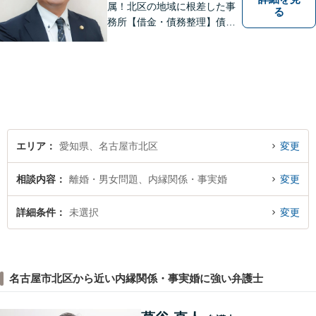
属！北区の地域に根差した事
る
務所【借金・債務整理】債務
整理相談は年間150件以上
【労働・労災】全弁護士が労
働弁護団所属、使用者側にも
対応【相続・遺言】他士業と
も連携【平安通駅1分】
エリア
愛知県、名古屋市北区
変更
相談内容
離婚・男女問題、内縁関係・事実婚
変更
詳細条件
未選択
変更
名古屋市北区から近い内縁関係・事実婚に強い弁護士