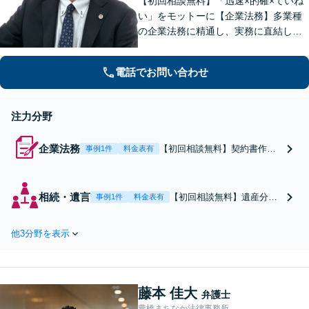
【初回相談無料】「迅速×的確×ていね
い」をモットーに【企業法務】多業種
の企業法務に精通し、実務に直結した
アドバイスを提供します【相続問題】
遺産分割・遺留分・使途不明金の調
電話でお問い合わせ
査、事業承継まで幅広く対応。【休
日・夜間対応OK】【豊橋駅10分】
注力分野
企業法務
【初回相談無料】契約書作
事例1件
料金表有
成・労務対応・トラブル解決
まで幅広く対応。運送業・製
造業など多業種の企業法務に
相続・遺言
【初回相談無料】遺産分
事例1件
料金表有
精通し、実務に直結した助言
割・遺留分・使途不明金の
で事業リスクを最小化しま
調査まで幅広く対応。「迅
す。企業犯罪のご相談もお任
他3分野を表示
速×的確×ていねい」をモッ
せください【休日・夜間対応
トーに、高品質なリーガル
OK】【豊橋駅10分】
サービスを提供します。不
動産や株式を含む複雑な相
藤本 佳大
続もお任せください【休
弁護士
日・夜間対応OK】【豊橋駅
豊橋まちなか法律事務所