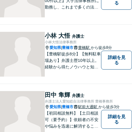
00件以上】大手法律事務所に
る
勤務し、これまで多くの法律
相談を担当してきました。ど
んな相談でも構いません。初
回30分は無料ですから、お気
軽にお電話ください。
小林 大悟
弁護士
小林大悟法律事務所
愛知県
豊橋市
豊橋駅
から徒歩8分
|
【豊橋駅徒歩8分】【無料駐車
詳細を見
場あり】弁護士歴10年以上。
る
経験から得たノウハウと知見
を駆使して、皆さまの期待に
お応えできるよう努力してま
いります。【夜間／休日対応
可能】親しみやすく、信頼い
田中 隼輝
弁護士
ただける人間性を大切にして
弁護士法人愛知総合法律事務所 豊橋事務所
います。お気軽にご相談くだ
愛知県
豊橋市
駅前大通駅
から徒歩3分
|
さい。
【初回相談無料】【土日相談
詳細を見
可（要予約）】依頼者の不安
る
や悩みを迅速に解消すること