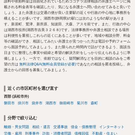
談料や依頼料金は自由化されているためココナラ法律相談の弁護士ページに掲
載される料金表等を確認したり、気になる弁護士へ問い合わせてみると良いで
しょう。また弁護士は交通の便が良い主要駅の近くや行政の中心地に事務所を
構えることが多いです。湖西市(静岡県)の駅には次のような6の駅がありま
す。新居町、鷲津、新所原、知波田、大森、アスモ前です。また、行政の中心
は湖西市役所(湖西市吉美３２６８)です。法律事務所や弁護士相談できる場所
は利便性を重視しこれらの近くにあることが多いです。地域や相談分野、料金
等の確認ができ、相談してみたい弁護士が見つかった方は電話や予約フォーム
から面談予約してみましょう。また限られた時間内で話ができるよう、面談当
日までに整理した事実や経緯と希望の解決方針をしっかり伝えられるように準
備しましょう。一方で、依頼ではなく、疑問解消などを目的に相談のみをご希
望の方は
無料法律Q&A(無料会員登録が必要)
であなたの相談を匿名投稿し、弁
護士からの回答を募集してみましょう。
近くの市区町村を選び直す
西部 (浜松市外)
磐田市
掛川市
袋井市
湖西市
御前崎市
菊川市
森町
分野で絞り込む
離婚・男女問題
相続・遺言
交通事故
借金・債務整理
インターネット
労働・雇用
刑事事件
詐欺・消費者問題
債権回収
不動産・住まい