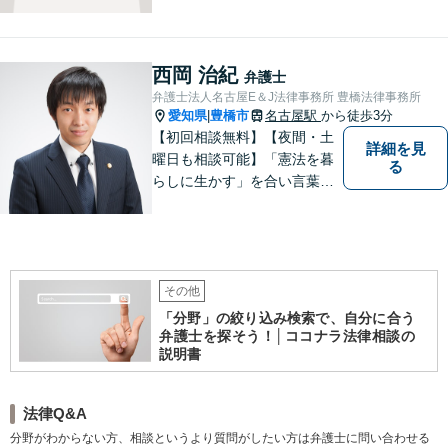
が弁護士としての仕事だと考
え、常に丁寧かつ迅速な対応
を心がけています。 依頼者が
気軽に相談できるように、謙
西岡 治紀
弁護士
虚で親しみやすい弁護士を目
弁護士法人名古屋E＆J法律事務所 豊橋法律事務所
指しています。【駅前大通駅3
愛知県
豊橋市
名古屋駅
から徒歩3分
|
分】
【初回相談無料】【夜間・土
詳細を見
曜日も相談可能】「憲法を暮
る
らしに生かす」を合い言葉
に、身近な法律相談窓口とし
て、あなたのご相談にお応え
いたします。心に寄り添いな
がら、尽力させていただきま
すので、お気軽にお問い合わ
その他
せ下さい。
「分野」の絞り込み検索で、自分に合う
弁護士を探そう！│ココナラ法律相談の
説明書
法律Q&A
分野がわからない方、相談というより質問がしたい方は弁護士に問い合わせる