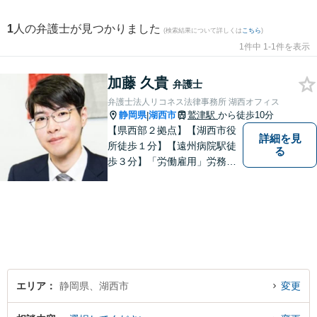
1
人の弁護士が見つかりました
(検索結果について詳しくは
こちら
)
1件中 1-1件を表示
加藤 久貴
弁護士
弁護士法人リコネス法律事務所 湖西オフィス
静岡県
湖西市
鷲津駅
から徒歩10分
|
【県西部２拠点】【湖西市役
詳細を見
所徒歩１分】【遠州病院駅徒
る
歩３分】「労働雇用」労務関
係の精通弁護士として幅広い
視野で解決策を／「相続遺
言」公平・適正な相続手続は
すべてお任せください／「交
通事故」損害賠償額を増額！
【夜間休日対応】【電話相
談】
エリア
静岡県、湖西市
変更