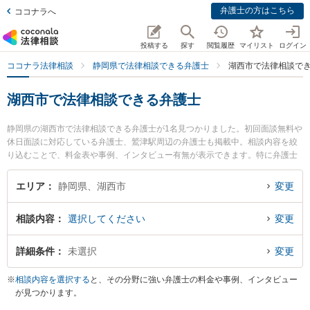
弁護士の方はこちら
ココナラへ
投稿する
探す
閲覧履歴
マイリスト
ログイン
ココナラ法律相談
静岡県で法律相談できる弁護士
湖西市で法律相談で
湖西市で法律相談できる弁護士
静岡県の湖西市で法律相談できる弁護士が1名見つかりました。初回面談無料や
休日面談に対応している弁護士、鷲津駅周辺の弁護士も掲載中。相談内容を絞
り込むことで、料金表や事例、インタビュー有無が表示できます。特に弁護士
法人リコネス法律事務所 湖西オフィスの加藤 久貴弁護士のプロフィール情報や
弁護士費用、強みなどが注目されています。離婚や相続、交通事故から不動
エリア
静岡県、湖西市
変更
産、ネットトラブル、企業法務まで幅広く取り扱う弁護士が多数。こんな法律
相談をお持ちの方は是非ご利用ください。湖西市で土日や夜間に発生した不倫
相談内容
選択してください
変更
慰謝料トラブルを今すぐに弁護士に相談したい』『交通事故の過失割合や後遺
障害のトラブル解決の実績豊富な近くの弁護士を検索したい』『初回相談無料
で自己破産や債務整理を法律相談できる湖西市内の弁護士に相談予約したい』
詳細条件
未選択
変更
などでお困りの相談者さんにおすすめです。
※
相談内容を選択する
と、その分野に強い弁護士の料金や事例、インタビュー
が見つかります。