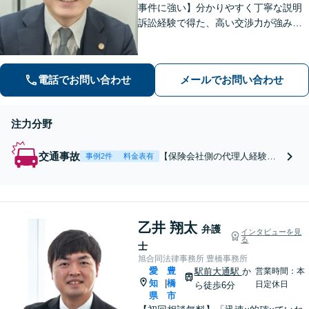
事件に強い】分かりやすく丁寧な説明
訴訟経験で得た、高い交渉力が強みで
す。「相談してよかった！」と言って
いただけるような相談対応を心がけて
います。完全個室
電話でお問い合わせ
メールでお問い合わせ
注力分野
交通事故
【保険会社側の代理人経験あ
事例2件
料金表有
り】保険会社や裁判所の考え
方を見通した上で交渉を行う
ことができます。【電話相談
可】後遺障害等級認定のサポ
乙井 翔太
ートから過失割合、賠償額の
弁護
インタビューを見
交渉まで全面的にサポート！
る
士
旭合同法律事務所 豊橋事務所
愛
豊
駅前大通駅
か
営業時間：本
知
橋
|
日定休日
ら徒歩6分
県
市