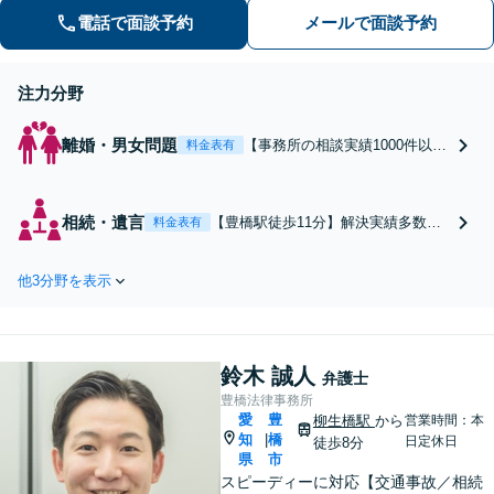
により損害賠償金額大幅アップへ【土
電話で面談予約
メールで面談予約
日祝も対応】
注力分野
離婚・男女問題
【事務所の相談実績1000件以
料金表有
上】【慰謝料請求にスピード対
応】裏付けのとれた証拠集めか
らサポートします。慰謝料請求
相続・遺言
【豊橋駅徒歩11分】解決実績多数。
料金表有
された側の弁護にも強み！【養
面倒な相続の手続代理・遺産分割の
育費守る】離婚・養育費・親権
決め方がわからない・生前の相続対
問題ならお任せを。継続的に費
他3分野を表示
策など多面的にサポートします。
用を受け取る条件を整えます
【土日祝も対応】
鈴木 誠人
弁護士
豊橋法律事務所
愛
豊
柳生橋駅
から
営業時間：本
知
橋
|
日定休日
徒歩8分
県
市
スピーディーに対応【交通事故／相続