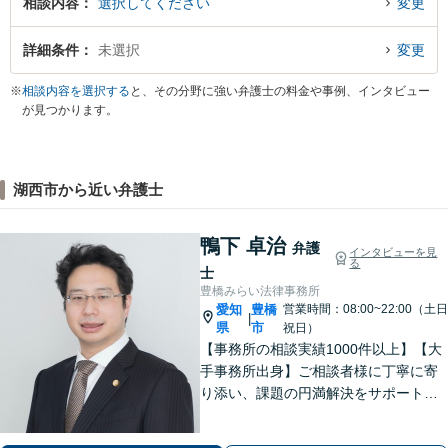
相談内容
選択してください
変更
詳細条件
未選択
変更
※
相談内容を選択する
と、その分野に強い弁護士の料金や事例、インタビュー
が見つかります。
湖西市から近い弁護士
鴨下 卓治
弁護
インタビューを見
る
士
豊橋みらい法律事務所
愛知
豊橋
営業時間：08:00~22:00（土日
|
県
市
祝日）
【事務所の相談実績1000件以上】【大
手事務所出身】ご相談者様に丁寧に寄
り添い、課題の円満解決をサポート！
【刑事事件】勾留時のスピード身柄解
放が強みです【交通事故】後遺症認定