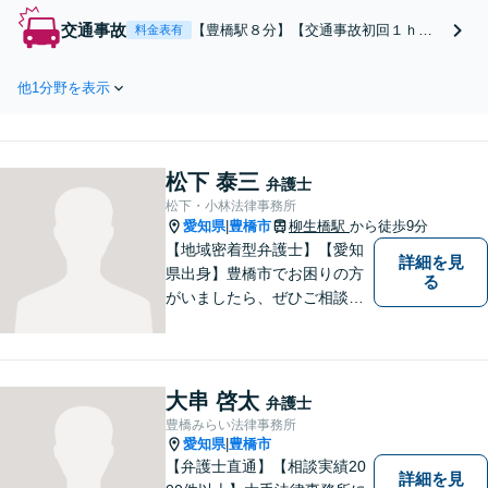
成等、幅広く対応。老後ひとりで困
交通事故
【豊橋駅８分】【交通事故初回１ｈ相
料金表有
っている方も丁寧にサポートいたし
談無料】【弁護士費用特約利用可】
ます。あなたにとって最善の方法を
【夜間（～22時）・休日面談歓迎】慰
提案しています。お気軽にご相談く
他1分野を表示
謝料増額、後遺障害認定、治療費打ち
ださい。
切り等幅広く対応。依頼者様に選んで
よかったと思ってもらえるよう尽力し
ます。ぜひご相談ください。
松下 泰三
弁護士
松下・小林法律事務所
愛知県
豊橋市
柳生橋駅
から徒歩9分
|
【地域密着型弁護士】【愛知
詳細を見
県出身】豊橋市でお困りの方
る
がいましたら、ぜひご相談く
ださい。
大串 啓太
弁護士
豊橋みらい法律事務所
愛知県
豊橋市
|
【弁護士直通】【相談実績20
詳細を見