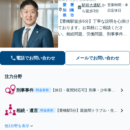
愛
豊
10分】
駅前大通駅
か
営業時間：本
知
橋
|
日定休日
ら徒歩3分
県
市
【豊橋駅徒歩5分】丁寧な説明を心掛け
ております。お気軽にご相談くださ
い。相続問題、労働問題、刑事事件そ
の他一般民事事件に対応しています。
【完全個室】【弁護士歴10年】
電話でお問い合わせ
メールでお問い合わせ
注力分野
刑事事件
【休日・夜間対応可】刑事・少年事件
料金表有
に実績多数！身柄を拘束されてしまっ
た方のもとへ迅速に接見。早期の身柄
解放、示談交渉など、スピード感のあ
相続・遺言
【豊橋駅5分】親族間トラブル・生前
料金表有
る積極的な弁護活動を行います。お早
対策の実績豊富！地元豊橋の不動産
めにご相談ください【完全個室】
事情にも精通しています。遺産分
他1分野を表示
割、遺留分、相続放棄、遺言書の作