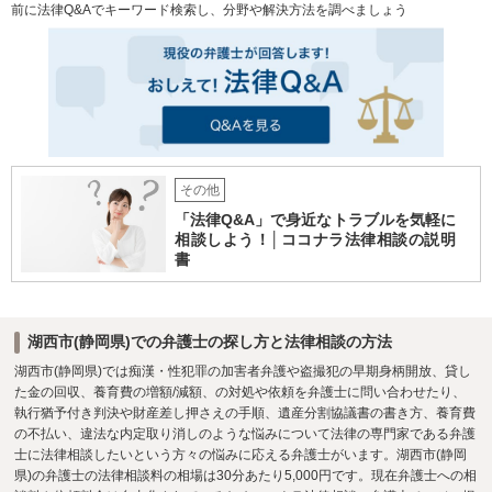
前に法律Q&Aでキーワード検索し、分野や解決方法を調べましょう
その他
「法律Q&A」で身近なトラブルを気軽に
相談しよう！│ココナラ法律相談の説明
書
湖西市(静岡県)での弁護士の探し方と法律相談の方法
湖西市(静岡県)では痴漢・性犯罪の加害者弁護や盗撮犯の早期身柄開放、貸し
た金の回収、養育費の増額/減額、の対処や依頼を弁護士に問い合わせたり、
執行猶予付き判決や財産差し押さえの手順、遺産分割協議書の書き方、養育費
の不払い、違法な内定取り消しのような悩みについて法律の専門家である弁護
士に法律相談したいという方々の悩みに応える弁護士がいます。湖西市(静岡
県)の弁護士の法律相談料の相場は30分あたり5,000円です。現在弁護士への相