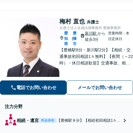
成、事業の親族間承継など、お気軽
にご相談ください【弁護士歴10年】
梅村 直也
弁護士
弁護士法人名城法律事務所 豊橋事務所
愛
豊
新川駅
から
営業時間：本
知
橋
|
日定休日
徒歩3分
県
市
【豊橋駅8分・新川駅2分】【相続・交
通事故初回相談1ｈ無料】【夜間（～22
時）・休日相談歓迎】交通事故、相
続、刑事事件等、幅広く対応。「選ん
でよかった」と思ってもらえるよう、
誠心誠意取り組みます。少しでもお悩
電話でお問い合わせ
メールでお問い合わせ
みがあれば、お気軽にご相談くださ
い。
注力分野
相続・遺言
【豊橋駅８分】【相続初回相談1ｈ無
料金表有
料】【夜間（～22時）・休日面談歓
迎】遺産分割、相続放棄、遺言書作