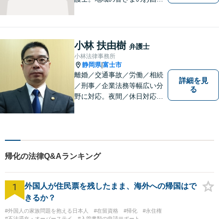
ごとに寄り添い、最善の解決
方法をご提案いたします。個
人・法人問わず幅広い分野の
問題に対応可能です。お気軽
小林 扶由樹
弁護士
にご相談ください。
小林法律事務所
静岡県
富士市
|
離婚／交通事故／労働／相続
詳細を見
／刑事／企業法務等幅広い分
る
野に対応。夜間／休日対応
分割払い対応 相談料30分55
00円（税込） ※電話相談は行
っていません
帰化の法律Q&Aランキング
1
外国人が住民票を残したまま、海外への帰国はで
きるか？
#外国人の家族問題を抱える日本人
#在留資格
#帰化
#永住権
#不法滞在・オーバーステイ
#入管書類の申請サポート