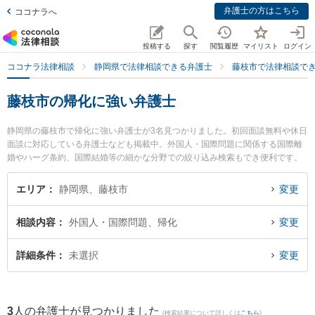
弁護士の方はこちら
ココナラへ
投稿する
探す
閲覧履歴
マイリスト
ログイン
ココナラ法律相談
静岡県で法律相談できる弁護士
藤枝市で法律相談で
藤枝市の帰化に強い弁護士
静岡県の藤枝市で帰化に強い弁護士が3名見つかりました。初回面談無料や休日
面談に対応している弁護士なども掲載中。外国人・国際問題に関係する国際離
婚やハーグ条約、国際結婚等の細かな分野での絞り込み検索もでき便利です。
特に弁護士法人GoDo 支部藤枝やいづ合同法律事務所の青柳 恵仁弁護士や弁護
士法人GoDo 支部藤枝やいづ合同法律事務所の横田 有里弁護士、藤枝市役所前
エリア
静岡県、藤枝市
変更
法律事務所の青田 直洋弁護士のプロフィール情報や弁護士費用、強みなどが注
目されています。『藤枝市で土日や夜間に発生した帰化のトラブルを今すぐに
相談内容
外国人・国際問題、帰化
変更
弁護士に相談したい』『帰化のトラブル解決の実績豊富な近くの弁護士を検索
したい』『初回相談無料で帰化を法律相談できる藤枝市内の弁護士に相談予約
したい』などでお困りの相談者さんにおすすめです。
詳細条件
未選択
変更
3
人の弁護士が見つかりました
(検索結果について詳しくは
こちら
)