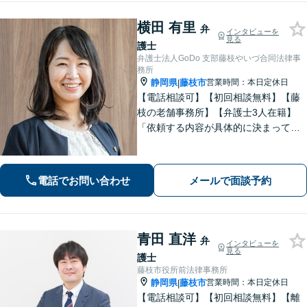
横田 有里
弁
インタビューを
見る
護士
弁護士法人GoDo 支部藤枝やいづ合同法律事
務所
静岡県
藤枝市
営業時間：本日定休日
|
【電話相談可】【初回相談無料】【藤
枝の老舗事務所】【弁護士3人在籍】
「依頼する内容が具体的に決まってい
ない」「どうしたらいいか分からな
い」という方もまずはご相談くださ
い。相続遺言、離婚問題、交通事故、
電話でお問い合わせ
メールで面談予約
借金問題、債権回収など【夜間休日応
相談】
青田 直洋
弁
インタビューを
見る
護士
藤枝市役所前法律事務所
静岡県
藤枝市
営業時間：本日定休日
|
【電話相談可】【初回相談無料】【離