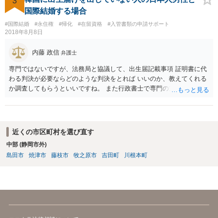
3
今はコロナもあり刻々と状況が変わっているので、事前に外務省や大
国際結婚する場合
使館に問い合わせたほうがいいかもしれません。ネットでの情報収集
#国際結婚
#永住権
#帰化
#在留資格
#入管書類の申請サポート
もしたほうがいいと思います
2018年8月8日
内藤 政信
弁護士
専門ではないですが、法務局と協議して、出生届記載事項 証明書に代
わる判決が必要ならどのような判決をとれば いいのか、教えてくれる
か調査してもらうといいですね。 また行政書士で専門の方がいそうな
ので、探して聞いても いいですね。
近くの市区町村を選び直す
中部 (静岡市外)
島田市
焼津市
藤枝市
牧之原市
吉田町
川根本町