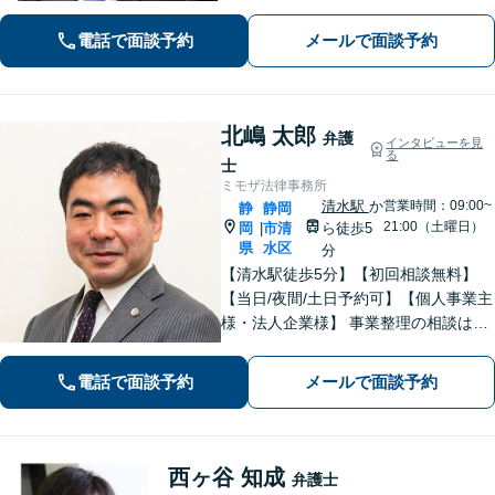
談ください。初回電話10分無料。全国
電話で面談予約
メールで面談予約
対応。親身なサポートをいたします。
【新清水駅5分】
北嶋 太郎
弁護
インタビューを見
る
士
ミモザ法律事務所
清水駅
か
営業時間：09:00~
静
静岡
21:00（土曜日）
岡
市清
ら徒歩5
|
県
水区
分
【清水駅徒歩5分】【初回相談無料】
【当日/夜間/土日予約可】【個人事業主
様・法人企業様】 事業整理の相談はお
任せください。離婚・親権・養育費・
不倫慰謝料・交通事故・借金・刑事事
電話で面談予約
メールで面談予約
件・賃貸トラブルなど身近な法律問題
はお気軽にご相談ください。
西ヶ谷 知成
弁護士