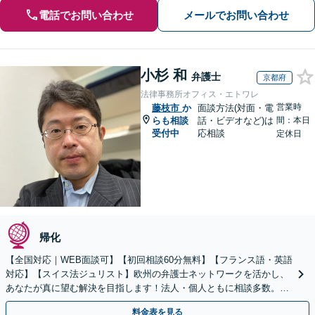
電話でお問い合わせ
メールでお問い合わせ
小杉 和
弁護士
京都府
法律事務所オフィス・エトワレ
営業時
藤枝市
か
面談方法(対面・電
らも相談
話・ビデオなど)は
間：本日
受付中
応相談
定休日
帰化
【全国対応｜WEB面談可】【初回相談60分無料】【フランス語・英語
対応】【スイス法ジュリスト】欧州の弁護士ネットワークを活かし、
あなたが真に望む解決を目指します！法人・個人ともに相談多数。細
やかな連絡と粘り強い交渉を徹底【休日・夜間相談可】
料金表を見る