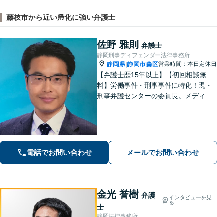
藤枝市から近い帰化に強い弁護士
佐野 雅則
弁護士
静岡刑事ディフェンダー法律事務所
静岡県
静岡市葵区
営業時間：本日定休日
|
【弁護士歴15年以上】【初回相談無
料】労働事件・刑事事件に特化！現・
刑事弁護センターの委員長。メディア
掲載案件多数！豊富な経験を活かし早
期釈放を目指します【労働・雇用】依
頼者さま目線のサポートを心がけま
す。地域密着型の法律事務所
電話でお問い合わせ
メールでお問い合わせ
金光 誉樹
弁護
インタビューを見
る
士
静岡法律事務所