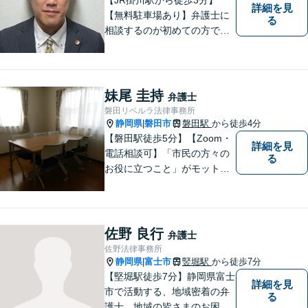
詳細を見
【無料駐車場あり】弁護士に
る
相談するのが初めての方でも
安心していただけるよう、丁
寧かつ迅速な対応を心がけて
います。 ご依頼いただいた際
には、可能な限り早く解決に
妹尾 圭持
弁護士
至るよう迅速に対応いたしま
磐田リベルラ法律事務所
す。まずはお気軽にご相談く
静岡県
磐田市
磐田駅
から徒歩4分
|
ださい。
【磐田駅徒歩5分】【Zoom・
詳細を見
電話相談可】「市民の方々の
る
お役に立つこと」がモットー
です。英語対応可で、海外の
事件に精通する弁護士。離
婚・刑事・交通事故など、あ
らゆる問題に真摯に向き合っ
佐野 良行
弁護士
てまいります。【駐車場あ
佐野法律事務所
り】
静岡県
富士市
竪堀駅
から徒歩7分
|
【堅堀駅徒歩7分】静岡県富士
詳細を見
市で活動する、地域密着の弁
る
護士。地域の皆さまのお困り