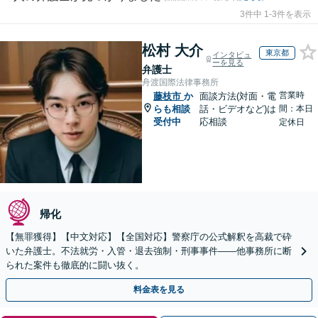
3件中 1-3件を表示
松村 大介
東京都
インタビュ
ーを見る
弁護士
舟渡国際法律事務所
営業時
藤枝市
か
面談方法(対面・電
らも相談
話・ビデオなど)は
間：本日
受付中
応相談
定休日
帰化
【無罪獲得】【中文対応】【全国対応】警察庁の公式解釈を高裁で砕
いた弁護士。不法就労・入管・退去強制・刑事事件——他事務所に断
られた案件も徹底的に闘い抜く。
料金表を見る