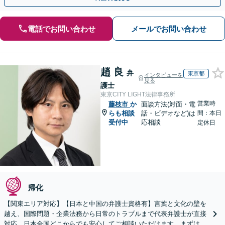
電話でお問い合わせ
メールでお問い合わせ
趙 良
弁
東京都
インタビューを
見る
護士
東京CITY LIGHT法律事務所
営業時
藤枝市
か
面談方法(対面・電
らも相談
話・ビデオなど)は
間：本日
受付中
応相談
定休日
帰化
【関東エリア対応】【日本と中国の弁護士資格有】言葉と文化の壁を
越え、国際問題・企業法務から日常のトラブルまで代表弁護士が直接
対応。日本全国どこからでも安心してご相談いただけます。まずは一