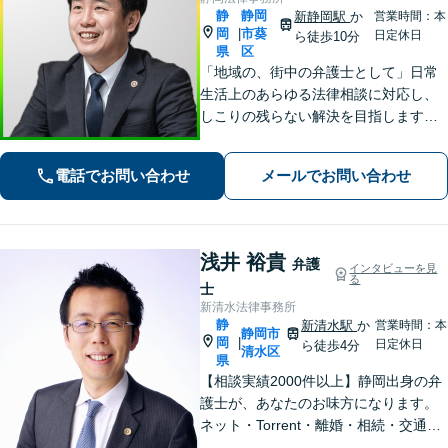
静
静岡
新静岡駅
か
営業時間：本
岡
市葵
|
日定休日
ら徒歩10分
県
区
「地域の、街中の弁護士として」日常
生活上のあらゆる法律相談に対応し、
しこりの残らない解決を目指します。
「この人に相談してよかった」と心か
ら思っていただけるよう、どのような
電話でお問い合わせ
メールでお問い合わせ
案件にも誠心誠意取り組んでいく所存
です。
浅井 裕貴
弁護
インタビューを見
る
士
新清水法律事務所
静
新清水駅
か
営業時間：本
静岡市
岡
|
日定休日
ら徒歩4分
清水区
県
【相談実績2000件以上】静岡出身の弁
護士が、あなたのお味方になります。
ネット・Torrent・離婚・相続・交通事
故・刑事事件など、一人で悩まずご相