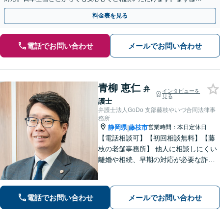
歩を踏み出してみませんか。【初回相談無料】
料金表を見る
電話でお問い合わせ
メールでお問い合わせ
青柳 恵仁
弁
インタビューを
見る
護士
弁護士法人GoDo 支部藤枝やいづ合同法律事
務所
静岡県
藤枝市
営業時間：本日定休日
|
【電話相談可】【初回相談無料】【藤
枝の老舗事務所】 他人に相談しにくい
離婚や相続、早期の対応が必要な詐欺
被害や借金問題など幅広く対応できま
す！「こんなことで相談していいの
か」と悩まずに、まずはご相談くださ
電話でお問い合わせ
メールでお問い合わせ
い【弁護士3人在籍】