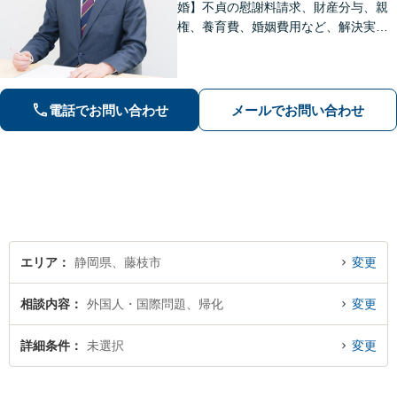
婚】不貞の慰謝料請求、財産分与、親
権、養育費、婚姻費用など、解決実績
は豊富です【相続】皆さまがつまずい
ていないか、しっかりとコミュニケー
ションを取りながらお話を進めてまい
ります【法テラス利用可】【藤枝市役
電話でお問い合わせ
メールでお問い合わせ
所裏】
エリア
静岡県、藤枝市
変更
相談内容
外国人・国際問題、帰化
変更
詳細条件
未選択
変更