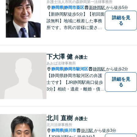
弁護士法人市民の森静岡第一法律事務所
静岡県
静岡市葵区
新静岡駅
から徒歩5分
|
【新静岡駅徒歩5分】【初回面
詳細を見
談無料】地域に根差した事務
る
所です。市民の皆様に愛され
る事務所を目指しています。
【法テラス利用可能】【当日
／夜間／休日対応可能】お気
軽にご連絡ください。
下大澤 健
弁護士
あおば法律事務所
静岡県
静岡市駿河区
静岡駅
から徒歩2分
|
【静岡県静岡市駿河区の弁護
詳細を見
士です】【JR静岡駅南口徒歩
る
3分】相続・遺産・離婚・債務
整理・交通事故・不動産取引
などの個人に関わる問題や契
約・商取引・債権回収・事業
整理など企業に関わる問題を
北川 直樹
弁護士
幅広く取り扱っております。
北川法律事務所
どうぞお気軽にご相談くださ
静岡県
掛川市
掛川駅
から徒歩3分
|
い。
【JR掛川駅から徒歩3分】