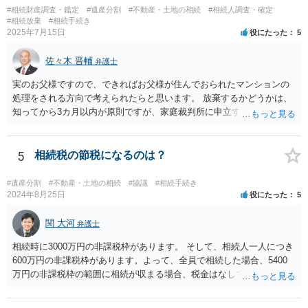
#相続財産調査・鑑定
#遺産分割
#不動産・土地の相続
#相続人調査・確定
#相続放棄
#相続手続き
2025年7月15日
役にたった
5
佐々木 晋輔
弁護士
実のお父様ですので、できればお父様が住んでおられたマンションの
処理をされる方向で考えられたらと思います。 放棄するかどうかは、
知ってから3カ月以内が原則ですが、家庭裁判所に申立すれば3カ月の
期間を伸長することができます。 その間に、財産の状況を調査して、
放棄するかどうか決めることができます。 銀行やサラ金が数年も放置
することはありませんので、数年後に借金が発見される可能性はほぼ
5
相続税の節税になるのは？
ありません。 なお、私が扱った相続放棄を検討していた案件で、期間
伸長して調査したところ、サラ金に対する過払金など相当な財産が見
#遺産分割
#不動産・土地の相続
#協議
#相続手続き
つかったため相続したという事例がありました。
2024年8月25日
役にたった
5
関 大河
弁護士
相続時に3000万円の非課税枠があります。 そして、相続人一人につき
600万円の非課税枠があります。よって、全員で相続した場合、5400
万円の非課税枠の範囲に相続が収まる場合、税金はなしです。 一人が
相続放棄すると、600万円の枠が一つ減ります。よって、4800万円の
範囲となります。 一般的には、全員で相続する方が税金はお得です。