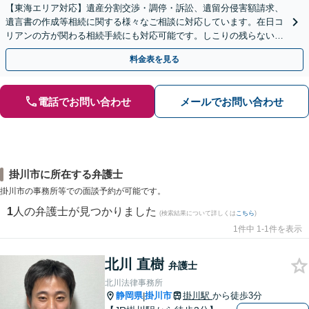
【東海エリア対応】遺産分割交渉・調停・訴訟、遺留分侵害額請求、
遺言書の作成等相続に関する様々なご相談に対応しています。在日コ
リアンの方が関わる相続手続にも対応可能です。しこりの残らない解
決を特に意識しています。
料金表を見る
電話でお問い合わせ
メールでお問い合わせ
掛川市に所在する弁護士
掛川市の事務所等での面談予約が可能です。
1
人の弁護士が見つかりました
(検索結果について詳しくは
こちら
)
1件中 1-1件を表示
北川 直樹
弁護士
北川法律事務所
静岡県
掛川市
掛川駅
から徒歩3分
|