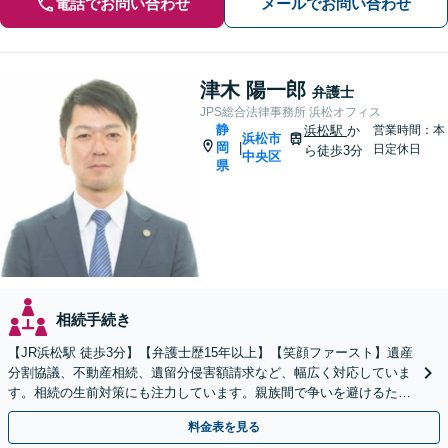
電話でお問い合わせ
メールでお問い合わせ
津木 陽一郎
弁護士
JPS総合法律事務所 浜松オフィス
静
浜松駅
か
営業時間：本
浜松市
岡
|
日定休日
ら徒歩3分
中央区
県
相続手続き
【JR浜松駅 徒歩3分】【弁護士歴15年以上】【笑顔ファースト】遺産
分割協議、不動産相続、遺留分侵害額請求など、幅広く対応していま
す。相続の生前対策にも注力しています。親族間で争いを避けるため
にも、お早めにご相談ください。【初回面談無料】
料金表を見る