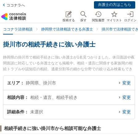
弁護士の方はこちら
ココナラへ
投稿する
探す
閲覧履歴
マイリスト
ログイン
ココナラ法律相談
静岡県で法律相談できる弁護士
掛川市で法律相談で
掛川市の相続手続きに強い弁護士
静岡県の掛川市で相続手続きに強い弁護士が1名見つかりました。休日面談や夜
間面談に対応している弁護士なども掲載中。相続・遺言に関係する家族間の相
続トラブルや認知症の相続、遺産分割等の細かな分野での絞り込み検索もでき
便利です。特に北川法律事務所の北川 直樹弁護士のプロフィール情報や弁護士
費用、強みなどが注目されています。『掛川市で土日や夜間に発生した相続手
エリア
静岡県、掛川市
変更
続きのトラブルを今すぐに弁護士に相談したい』『相続手続きのトラブル解決
の実績豊富な近くの弁護士を検索したい』『初回相談無料で相続手続きを法律
相談内容
相続・遺言、相続手続き
変更
相談できる掛川市内の弁護士に相談予約したい』などでお困りの相談者さんに
おすすめです。
詳細条件
未選択
変更
相続手続きに強い掛川市から相談可能な弁護士