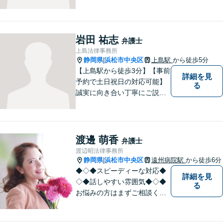
を手掛けております。相続・
遺言・債務整理・交通事故・
成年後見、その他、お気軽に
ご相談ください。あなたのお
岩田 祐志
弁護士
悩みを全力でサポートさせて
上島法律事務所
頂きます。
静岡県
浜松市中央区
上島駅
から徒歩5分
|
【上島駅から徒歩3分】【事前
詳細を見
予約で土日祝日の対応可能】
る
誠実に向き合い丁寧にご説明
します。
渡邊 萌香
弁護士
渡辺昭法律事務所
静岡県
浜松市中央区
遠州病院駅
から徒歩6分
|
◆◇◆スピーディーな対応◆
詳細を見
◇◆話しやすい雰囲気◆◇◆
る
お悩みの方はまずご相談くだ
さい。