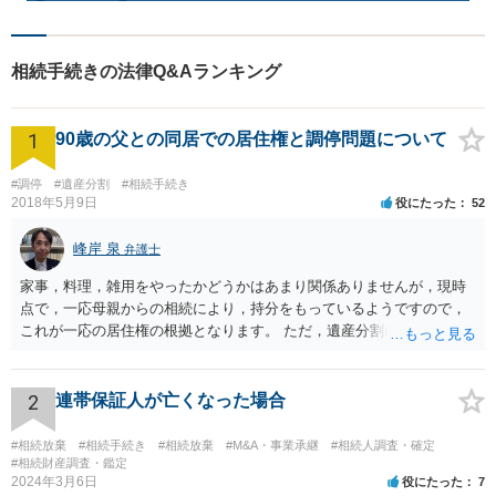
相続手続きの法律Q&Aランキング
1
90歳の父との同居での居住権と調停問題について
#調停
#遺産分割
#相続手続き
2018年5月9日
役にたった
52
峰岸 泉
弁護士
家事，料理，雑用をやったかどうかはあまり関係ありませんが，現時
点で，一応母親からの相続により，持分をもっているようですので，
これが一応の居住権の根拠となります。 ただ，遺産分割により，母の
持分を父親が取得した場合，住み続けるのは難しいかも知れません。
2
連帯保証人が亡くなった場合
#相続放棄
#相続手続き
#相続放棄
#M&A・事業承継
#相続人調査・確定
#相続財産調査・鑑定
2024年3月6日
役にたった
7