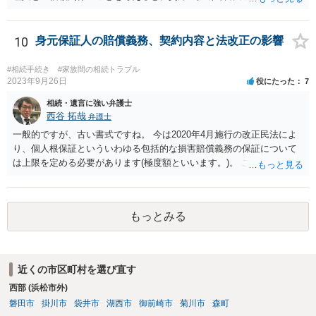
裁判所に電話したりするのはお勧めしにくいところです。 現在の弁護
士が主張書面の提出を渋っているようですが、弁護士として提出の実
益がないと考えている可能性もあると思いますので、そのあたりも含
10
身元保証人の賠償義務、契約内容と法改正の影響
めて、弁護士見解を確認等するためによく打ち合わせた方がよいと思
います。単に面倒臭いということで書面提出をしないということであ
#相続手続き
#家族間の相続トラブル
れば、当該弁護士との委任関係を修了した上で、貴方のほうで書面提
2023年9月26日
役にたった
7
出することを検討なさった方がよいでしょう。
相続・遺言に強い弁護士
西谷 拓哉
弁護士
一般的ですが、古い書式ですね。 今は2020年4月施行の改正民法によ
り、個人根保証といういわゆる包括的な損害賠償義務の保証について
は上限を定める必要があります(極度額といいます。)。 この書式にサ
インしても、実際は連帯保証部分は民法465条の2②により無効とな
り、会社側は請求できない可能性が高そうです。
もっとみる
近くの市区町村を選び直す
西部 (浜松市外)
磐田市
掛川市
袋井市
湖西市
御前崎市
菊川市
森町