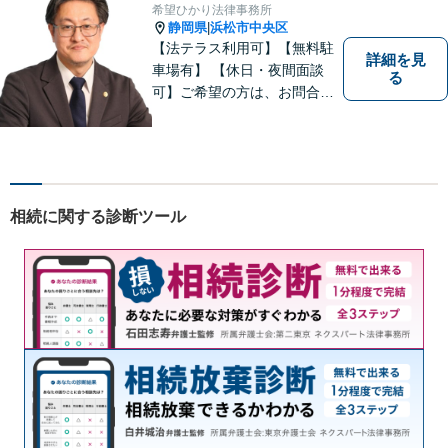
希望ひかり法律事務所
静岡県
浜松市中央区
|
【法テラス利用可】【無料駐
詳細を見
車場有】 【休日・夜間面談
る
可】ご希望の方は、お問合せ
時にご相談ください。 ◆個人
の負債整理は、初回1時間相談
料無料◆
相続に関する診断ツール