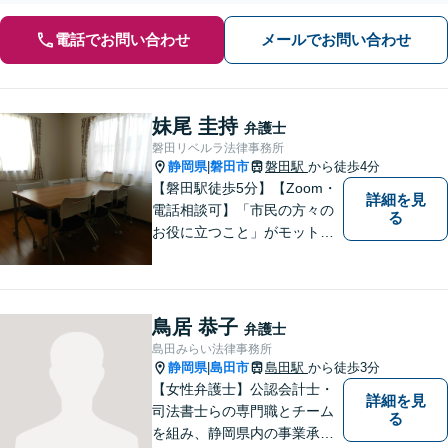
電話でお問い合わせ
メールでお問い合わせ
妹尾 圭持
弁護士
磐田リベルラ法律事務所
静岡県
磐田市
磐田駅
から徒歩4分
|
【磐田駅徒歩5分】【Zoom・
詳細を見
電話相談可】「市民の方々の
る
お役に立つこと」がモットー
です。英語対応可で、海外の
事件に精通する弁護士。離
婚・刑事・交通事故など、あ
らゆる問題に真摯に向き合っ
鳥居 恭子
弁護士
てまいります。【駐車場あ
島田みらい法律事務所
り】
静岡県
島田市
島田駅
から徒歩3分
|
【女性弁護士】公認会計士・
詳細を見
司法書士らの専門職とチーム
る
を組み、静岡県内の事業承継