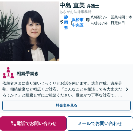
中島 直美
弁護士
あさがお法律事務所
静
八幡駅
か
営業時間：本
浜松市
岡
|
日定休日
ら徒歩7分
中央区
県
相続手続き
依頼者さまに寄り添いじっくりとお話を伺います。遺言作成、遺産分
割、相続放棄など幅広くご対応。「こんなことを相談しても大丈夫だ
ろうか？」と躊躇せずにご相談ください。迅速かつ丁寧な対応で、今
後の親族関係も考慮しながら進めます。
料金表を見る
電話でお問い合わせ
メールでお問い合わせ