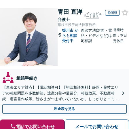
青田 直洋
静岡県
インタビュ
ーを見る
弁護士
藤枝市役所前法律事務所
営業時
掛川市
か
面談方法(対面・電
らも相談
話・ビデオなど)は
間：本日
受付中
応相談
定休日
相続手続き
【東海エリア対応】【電話相談可】【初回相談無料】静岡・藤枝エリ
アの相続問題を多数解決。遺産分割や遺留分、相続放棄、不動産相
続、遺言書作成等。皆さまがつまずいていないか、しっかりとコミュ
ニケーションを取りながらお話を進めます【休日夜間相談可】
料金表を見る
電話でお問い合わせ
メールでお問い合わせ