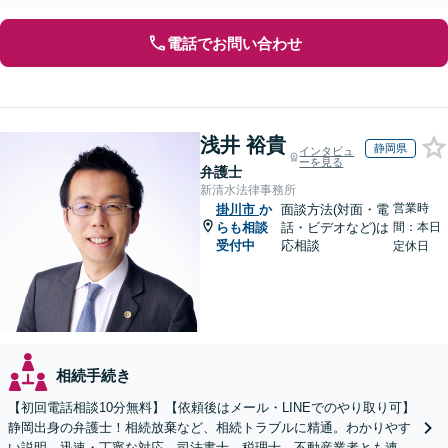
電話でお問い合わせ
浅井 裕貴
静岡県
インタビュ
ーを見る
弁護士
新清水法律事務所
営業時
掛川市
か
面談方法(対面・電
らも相談
話・ビデオなど)は
間：本日
受付中
応相談
定休日
相続手続き
【初回電話相談10分無料】【依頼後はメール・LINEでのやり取り可】
静岡出身の弁護士！相続放棄など、相続トラブルに精通。わかりやす
い説明、迅速・丁寧な対応。司法書士、税理士、不動産業者とも連携