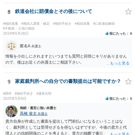
払い義務があります。
8
鉄道会社に賠償金とその後について
#相続放棄
#相続人調査・確定
#相続手続き
#相続放棄
#口座凍結解除
#不動産・土地の相続
2019年6月28日
役にたった
6
匿名A
弁護士
情報を小出しにされますといつまでも質問と回答にキリがありません
ので、後はお近くの弁護士にご相談下さい。
9
家庭裁判所への自分での書類提出は可能ですか？
#調停
#相続手続き
#遺産分割
2025年5月8日
役にたった
5
相続・遺言に強い弁護士
髙橋 俊太
弁護士
貴方自身が作成した書面を提出して門前払いになるということはな
く、裁判所としては受理せざるを得ないはずですが、今後の貴方と代
理人との信頼関係のことを考えると、貴方の独断で書面を提出したり