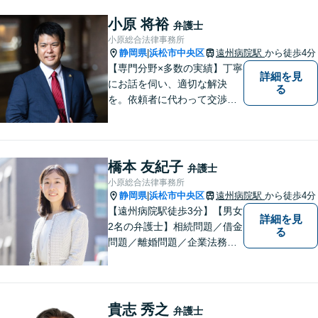
小原 将裕
弁護士
小原総合法律事務所
静岡県
浜松市中央区
遠州病院駅
から徒歩4分
|
【専門分野×多数の実績】丁寧
詳細を見
にお話を伺い、適切な解決
る
を。依頼者に代わって交渉・
裁判を行います。まずはご相
談だけでも結構です。お気軽
にご相談下さい。【男女2名の
法律事務所】
橋本 友紀子
弁護士
小原総合法律事務所
静岡県
浜松市中央区
遠州病院駅
から徒歩4分
|
【遠州病院駅徒歩3分】【男女
詳細を見
2名の弁護士】相続問題／借金
る
問題／離婚問題／企業法務な
ど、幅広く対応。お困りの方
はお気軽にご相談ください。
貴志 秀之
弁護士