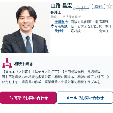
山路 昌宏
愛知県
インタビュ
ーを見る
弁護士
尾崎・山路法律事務所
営業時
掛川市
か
面談方法(対面・電
らも相談
話・ビデオなど)は
間：本日
受付中
応相談
定休日
相続手続き
【東海エリア対応】【法テラス利用可】【初回相談無料／電話相談
可】不動産絡みの相続も多数対応！相続に関するご相談に幅広く対応
いたします。遺言書の作成・事業継承／生前対策で相続トラブルを回
避！【遺産分割の経験豊富】相続放棄／寄与分／財産調査など
電話でお問い合わせ
メールでお問い合わせ