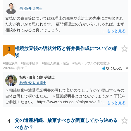
泉 亮介
弁護士
支払いの費目等については税理士の先生や会計士の先生にご相談され
た方が良いかと思われます。 顧問税理士の方がいらっしゃれば、まず
相談されてみると良いでしょう。
3
相続放棄後の訴状対応と答弁書作成についての相
談
#相続放棄
#相続手続き
#相続人調査・確定
#相続トラブルの代理交渉
2026年3月28日
役にたった
6
相続・遺言に強い弁護士
髙橋 俊太
弁護士
＞相続放棄申述受理証明書の写しで良いのでしょうか？ 提出するもの
自体は写しで構いません。 ＞証拠説明書とはなんでしょうか？ 下記を
ご参照ください。 https://www.courts.go.jp/tokyo-s/vc-files/tokyo-s/file/
14-1kisairei.pdf
4
父の遺産相続、放棄すべきか調査してから決める
べきか？