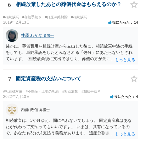
また、全員で相続しても、話し合いの結果、親がすべて相続と決める
6
相続放棄したあとの葬儀代金はもらえるのか？
こともできます。この場合でも相続の非課税枠は、全員で相続した540
0万円分使えます。 父が亡くなり、母が全部相続すると、母から三人
#相続放棄
#相続手続き
#口座凍結解除
#相続放棄
で相続する際は、4800万円が非課税枠となります。 そうすると、母が
2019年2月13日
役にたった
14
亡くなってから相続すると、両親のどちらかが亡くなってから相続す
るより非課税の枠が減少します。 計画的に相続をするのがおすすめと
井澤 わかな
弁護士
いうことになります。これ以外にも気をつける点はあるかもしれませ
確かに、葬儀費用を相続財産から支出した後に、相続放棄申述の手続
んので、一度相談して想定するのがおすすめと思います。
をしても、単純承認をしたとみなされる「処分」にあたらないとされ
ています。 (相続放棄後に支出ではなく、葬儀の方が先に来るのが通常
だと思いますので、葬儀→葬儀費用を相続財産から支出→相続放棄申
述の手続ということだと思いますが) ただ、葬儀費用ならいくらでもよ
いということではなく、身分相応の、社会的儀式として当然認められ
7
固定資産税の支払いについて
る程度の金額に留まると考えた方がよいです。 もし、相続人の皆さん
に葬儀費用を支出する経済力がなく、質素な葬儀を行った費用であれ
#相続税対策
#不動産・土地の相続
#相続放棄
#相続手続き
ば相続財産から支出しても単純承認と認められない可能性が高いの
2022年7月13日
役にたった
4
で、相続放棄申述が受理される可能性も高いと思います。
内藤 政信
弁護士
相続放棄は、3か月ゆえ、間に合わないでしょう。 固定資産税はあな
たが代わって支払ってもいいですよ。 いまは、共有になっているの
で、あなたも3分の1支払う義務があります。 遺産分割協議をして、不
動産取得者を決めて、相続登記する必要があります。 登記名義人に支