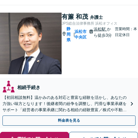
有簾 和茂
弁護士
JPS総合法律事務所 浜松オフィス
静
浜松駅
か
営業時間：本
浜松市
岡
|
日定休日
ら徒歩3分
中央区
県
相続手続き
【初回相談無料】温かみのある対応と豊富な経験を活かし、あなたの
力強い味方となります！後継者間の紛争を調整し、円滑な事業承継を
サポート「経営者の事業承継に関わる相続の経験豊富／株式や不動産
の名義変更など、事業承継特有の資産管理の問題に精通」
料金表を見る