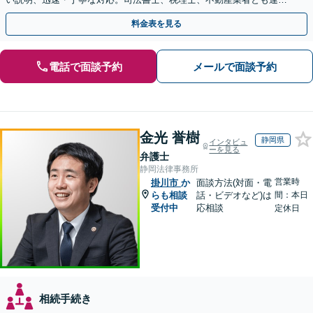
し、遺産相続をトータルサポート【完全個室相談】
料金表を見る
電話で面談予約
メールで面談予約
金光 誉樹
静岡県
インタビュ
ーを見る
弁護士
静岡法律事務所
営業時
掛川市
か
面談方法(対面・電
らも相談
話・ビデオなど)は
間：本日
受付中
応相談
定休日
相続手続き