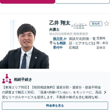
乙井 翔太
愛知県
インタビュ
ーを見る
弁護士
旭合同法律事務所 豊橋事務所
営業時
掛川市
か
面談方法(対面・電
らも相談
話・ビデオなど)は
間：本日
受付中
応相談
定休日
相続手続き
【東海エリア対応】【初回相談無料】遺産分割・遺留分・使途不明金
の調査まで幅広く対応。「迅速×的確×ていねい」をモットーに、高品
質なリーガルサービスを提供します。不動産や株式を含む複雑な相続
もお任せください【休日・夜間対応OK】
料金表を見る