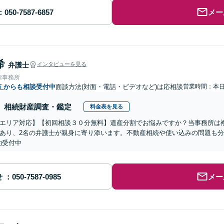
メー
希
弁護士
インタビューを見る
律事務所
市
からも相談受付中
面談方法(対面・電話・ビデオなど)は応相談
営業時間：本
相続財産調査・鑑定
料金表を見る
エリア対応】【初回相談３０分無料】遺産分割でお悩みですか？当事務所は複
あり、2名の弁護士が親身に寄り添います。不動産相続や使い込みの問題も分か
約受付中
せ
メー