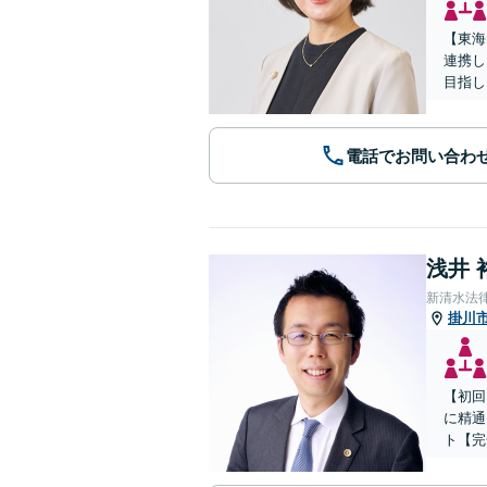
【東海
連携し
目指し
電話でお問い合わ
浅井 
新清水法
掛川
【初回
に精通
ト【完