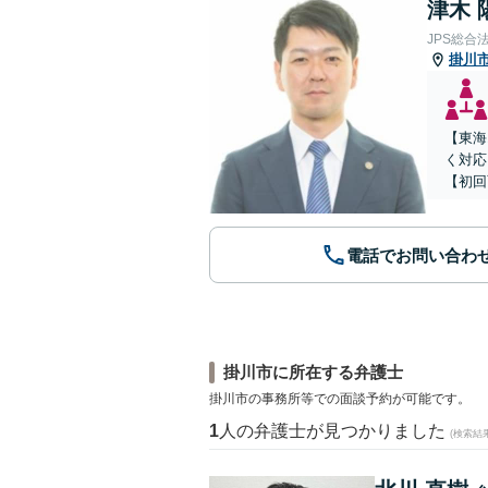
津木 
JPS総合
掛川
【東海
く対応
【初回
電話でお問い合わ
掛川市に所在する弁護士
掛川市の事務所等での面談予約が可能です。
1
人の弁護士が見つかりました
(検索結