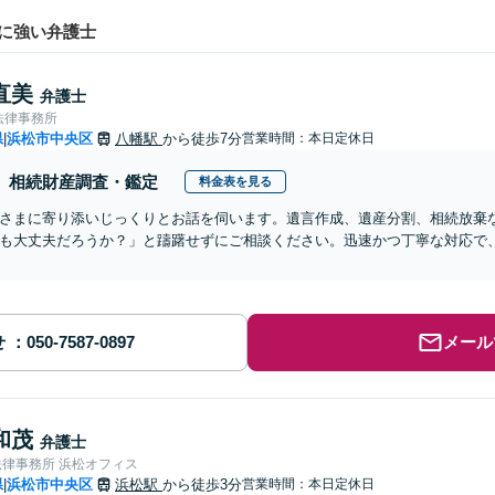
に強い弁護士
直美
弁護士
法律事務所
県
浜松市中央区
八幡駅
から徒歩7分
営業時間：本日定休日
|
相続財産調査・鑑定
料金表を見る
さまに寄り添いじっくりとお話を伺います。遺言作成、遺産分割、相続放棄
も大丈夫だろうか？」と躊躇せずにご相談ください。迅速かつ丁寧な対応で
せ
メール
和茂
弁護士
法律事務所 浜松オフィス
県
浜松市中央区
浜松駅
から徒歩3分
営業時間：本日定休日
|