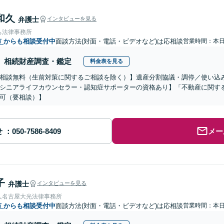
和久
弁護士
インタビューを見る
ち法律事務所
市
からも相談受付中
面談方法(対面・電話・ビデオなど)は応相談
営業時間：本
相続財産調査・鑑定
料金表を見る
相談無料（生前対策に関するご相談を除く）】遺産分割協議・調停／使い込
シニアライフカウンセラー・認知症サポーターの資格あり】「不動産に関す
可（要相談）】
せ
メー
子
弁護士
インタビューを見る
人名古屋大光法律事務所
市
からも相談受付中
面談方法(対面・電話・ビデオなど)は応相談
営業時間：本