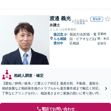
渡邉 義光
愛知県
インタビュ
ーを見る
弁護士
よしみつ法律事務所
営業時
掛川市
か
面談方法(対面・電
らも相談
話・ビデオなど)は
間：本日
受付中
応相談
定休日
相続人調査・確定
【愛知／静岡／岐阜／三重エリア対応】遺産分割、不動産、遺留分、
相続放棄など相続発生後のトラブルから遺言書作成まで幅広く対応。
丁寧なヒアリングを行い、相談者さまやご家族の想いに寄り添い円滑
な解決へ導きます【オンライン面談OK】【休日相談可】
電話でお問い合わせ