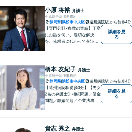
小原 将裕
弁護士
小原総合法律事務所
静岡県
浜松市中央区
遠州病院駅
から徒歩4分
|
【専門分野×多数の実績】丁寧
詳細を見
にお話を伺い、適切な解決
る
を。依頼者に代わって交渉・
裁判を行います。まずはご相
談だけでも結構です。お気軽
にご相談下さい。【男女2名の
法律事務所】
橋本 友紀子
弁護士
小原総合法律事務所
静岡県
浜松市中央区
遠州病院駅
から徒歩4分
|
【遠州病院駅徒歩3分】【男女
詳細を見
2名の弁護士】相続問題／借金
る
問題／離婚問題／企業法務な
ど、幅広く対応。お困りの方
はお気軽にご相談ください。
貴志 秀之
弁護士