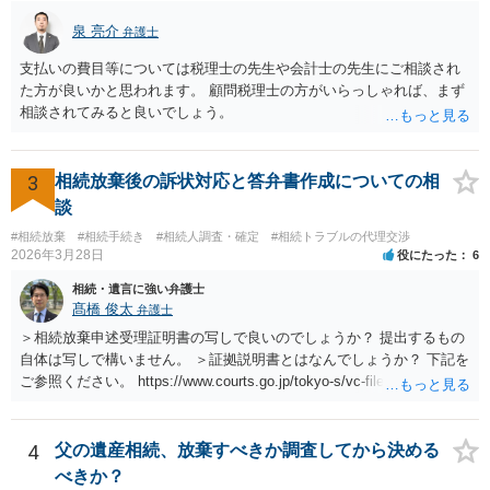
泉 亮介
弁護士
支払いの費目等については税理士の先生や会計士の先生にご相談され
た方が良いかと思われます。 顧問税理士の方がいらっしゃれば、まず
相談されてみると良いでしょう。
3
相続放棄後の訴状対応と答弁書作成についての相
談
#相続放棄
#相続手続き
#相続人調査・確定
#相続トラブルの代理交渉
2026年3月28日
役にたった
6
相続・遺言に強い弁護士
髙橋 俊太
弁護士
＞相続放棄申述受理証明書の写しで良いのでしょうか？ 提出するもの
自体は写しで構いません。 ＞証拠説明書とはなんでしょうか？ 下記を
ご参照ください。 https://www.courts.go.jp/tokyo-s/vc-files/tokyo-s/file/
14-1kisairei.pdf
4
父の遺産相続、放棄すべきか調査してから決める
べきか？