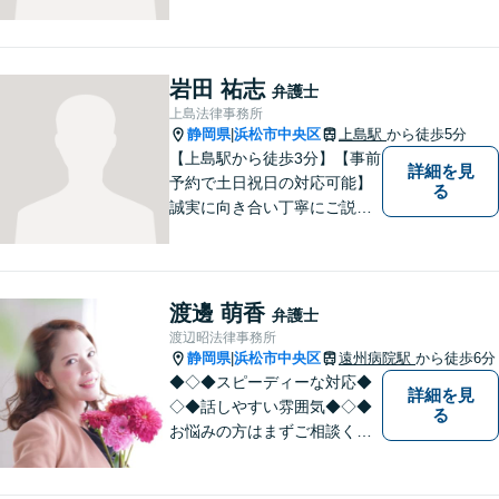
を手掛けております。相続・
遺言・債務整理・交通事故・
成年後見、その他、お気軽に
ご相談ください。あなたのお
岩田 祐志
弁護士
悩みを全力でサポートさせて
上島法律事務所
頂きます。
静岡県
浜松市中央区
上島駅
から徒歩5分
|
【上島駅から徒歩3分】【事前
詳細を見
予約で土日祝日の対応可能】
る
誠実に向き合い丁寧にご説明
します。
渡邊 萌香
弁護士
渡辺昭法律事務所
静岡県
浜松市中央区
遠州病院駅
から徒歩6分
|
◆◇◆スピーディーな対応◆
詳細を見
◇◆話しやすい雰囲気◆◇◆
る
お悩みの方はまずご相談くだ
さい。