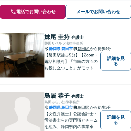
電話でお問い合わせ
メールでお問い合わせ
妹尾 圭持
弁護士
磐田リベルラ法律事務所
静岡県
磐田市
磐田駅
から徒歩4分
|
【磐田駅徒歩5分】【Zoom・
詳細を見
電話相談可】「市民の方々の
る
お役に立つこと」がモットー
です。英語対応可で、海外の
事件に精通する弁護士。離
婚・刑事・交通事故など、あ
らゆる問題に真摯に向き合っ
鳥居 恭子
弁護士
てまいります。【駐車場あ
島田みらい法律事務所
り】
静岡県
島田市
島田駅
から徒歩3分
|
【女性弁護士】公認会計士・
詳細を見
司法書士らの専門職とチーム
る
を組み、静岡県内の事業承継