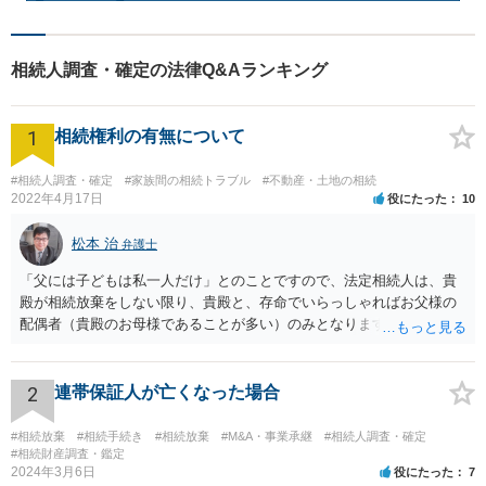
相続人調査・確定の法律Q&Aランキング
1
相続権利の有無について
#相続人調査・確定
#家族間の相続トラブル
#不動産・土地の相続
2022年4月17日
役にたった
10
松本 治
弁護士
「父には子どもは私一人だけ」とのことですので、法定相続人は、貴
殿が相続放棄をしない限り、貴殿と、存命でいらっしゃればお父様の
配偶者（貴殿のお母様であることが多い）のみとなります。遺言がな
い限り、「次男」（お父様の弟）らの相続権は発生しません。
2
連帯保証人が亡くなった場合
#相続放棄
#相続手続き
#相続放棄
#M&A・事業承継
#相続人調査・確定
#相続財産調査・鑑定
2024年3月6日
役にたった
7