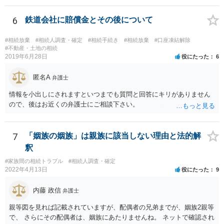
ん。 また，不動産の名義を移転するためには，遺産分割協議書への署
名捺印を得る必要があります。 したがって，残念ながら，「ＡＢＣ間
6
鉄道会社に賠償金とその後について
の遺産分割協議が有効に成立している」という前提に基づく主張は困
難と思われます。 「ＡＢＣ間の遺産分割協議は未了のまま，ＡとＢが
#相続放棄
#相続人調査・確定
#相続手続き
#相続放棄
#口座凍結解除
死亡し，二次相続が発生した」という前提に基づいて協議を進める必
#不動産・土地の相続
2019年6月28日
役にたった
6
要があります。 もちろん，Ｃの立場としては，ＡＢＣ間の遺産分割協
議の内容を前提とした主張をすることが最も有利ですが，ＡＢの相続
匿名A
人は応じない姿勢を示していることから，実現は困難だと思います。
弁護士
主張としては維持しつつも，現実的な解決方法（遺産分割協議の落と
情報を小出しにされますといつまでも質問と回答にキリがありません
しどころ）としては，譲歩することを甘受しなければならないかもし
ので、後はお近くの弁護士にご相談下さい。
れません。
7
「姻族の姻族」は親族に該当しない理由と法的解
釈
#家族間の相続トラブル
#相続人調査・確定
2022年4月13日
役にたった
9
内藤 政信
弁護士
親等図を見れば記載されていますが、配偶者の兄弟までが、姻族2親等
で、 さらにその配偶者は、姻族にあたりませんね。 ネットで確認され