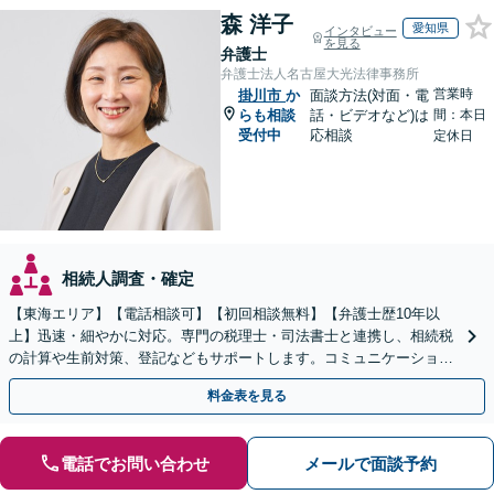
森 洋子
愛知県
インタビュー
を見る
弁護士
弁護士法人名古屋大光法律事務所
営業時
掛川市
か
面談方法(対面・電
らも相談
話・ビデオなど)は
間：本日
受付中
応相談
定休日
相続人調査・確定
【東海エリア】【電話相談可】【初回相談無料】【弁護士歴10年以
上】迅速・細やかに対応。専門の税理士・司法書士と連携し、相続税
の計算や生前対策、登記などもサポートします。コミュニケーション
を大事にし、より納得できる解決を目指します。
料金表を見る
電話でお問い合わせ
メールで面談予約