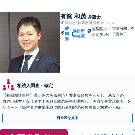
有簾 和茂
弁護士
JPS総合法律事務所 浜松オフィス
静
浜松駅
か
営業時間：本
浜松市
岡
|
日定休日
ら徒歩3分
中央区
県
相続人調査・確定
【初回相談無料】温かみのある対応と豊富な経験を活かし、あなたの
力強い味方となります！後継者間の紛争を調整し、円滑な事業承継を
サポート「経営者の事業承継に関わる相続の経験豊富／株式や不動産
の名義変更など、事業承継特有の資産管理の問題に精通」
料金表を見る