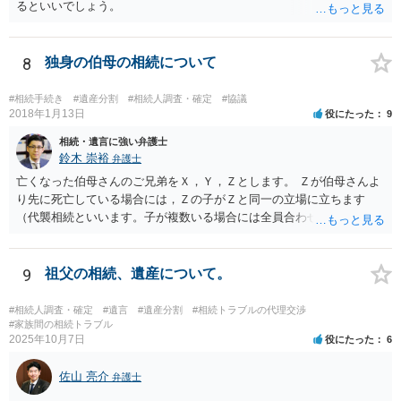
るといいでしょう。
8
独身の伯母の相続について
#相続手続き
#遺産分割
#相続人調査・確定
#協議
2018年1月13日
役にたった
9
相続・遺言に強い弁護士
鈴木 崇裕
弁護士
亡くなった伯母さんのご兄弟をＸ，Ｙ，Ｚとします。 Ｚが伯母さんよ
り先に死亡している場合には，Ｚの子がＺと同一の立場に立ちます
（代襲相続といいます。子が複数いる場合には全員合わせてＺと同一
の取り分です。）。 Ｘ，Ｙ，Ｚ（またＺの子）はそれぞれ３分の１ず
つの相続分を有していますので， そのことを前提として，遺産分割協
議をすることになります（必ずしも３分の１ずつにしなくても，合意
9
祖父の相続、遺産について。
ができれば構いません。）。 今後の対応としては， ①伯母さんの相続
財産（遺産）の全容を整理する（預貯金，有価証券，不動産等の有無
#相続人調査・確定
#遺言
#遺産分割
#相続トラブルの代理交渉
を調べることになります。） ②相続財産に照らし，相続税の申告の準
#家族間の相続トラブル
2025年10月7日
役にたった
6
備をする（税理士の先生にご相談ください。） ③遺産分割協議をする
（ご本人同士で行っても構いませんし，弁護士に相談することもよろ
佐山 亮介
しいと思います。） ことになります。
弁護士