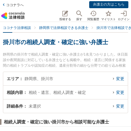
弁護士の方はこちら
ココナラへ
投稿する
探す
閲覧履歴
マイリスト
ログイン
ココナラ法律相談
静岡県で法律相談できる弁護士
掛川市で法律相談で
掛川市の相続人調査・確定に強い弁護士
静岡県の掛川市で相続人調査・確定に強い弁護士が1名見つかりました。休日面
談や夜間面談に対応している弁護士なども掲載中。相続・遺言に関係する家族
間の相続トラブルや認知症の相続、遺産分割等の細かな分野での絞り込み検索
もでき便利です。特に北川法律事務所の北川 直樹弁護士のプロフィール情報や
弁護士費用、強みなどが注目されています。『掛川市で土日や夜間に発生した
エリア
静岡県、掛川市
変更
相続人調査・確定のトラブルを今すぐに弁護士に相談したい』『相続人調査・
確定のトラブル解決の実績豊富な近くの弁護士を検索したい』『初回相談無料
相談内容
相続・遺言、相続人調査・確定
変更
で相続人調査・確定を法律相談できる掛川市内の弁護士に相談予約したい』な
どでお困りの相談者さんにおすすめです。
詳細条件
未選択
変更
相続人調査・確定に強い掛川市から相談可能な弁護士