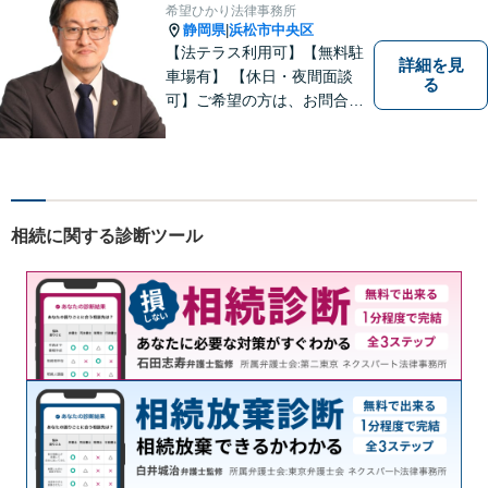
希望ひかり法律事務所
静岡県
浜松市中央区
|
【法テラス利用可】【無料駐
詳細を見
車場有】 【休日・夜間面談
る
可】ご希望の方は、お問合せ
時にご相談ください。 ◆個人
の負債整理は、初回1時間相談
料無料◆
相続に関する診断ツール