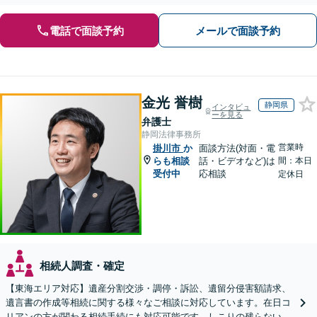
電話で面談予約
メールで面談予約
金光 誉樹
静岡県
インタビュ
ーを見る
弁護士
静岡法律事務所
営業時
掛川市
か
面談方法(対面・電
らも相談
話・ビデオなど)は
間：本日
受付中
応相談
定休日
相続人調査・確定
【東海エリア対応】遺産分割交渉・調停・訴訟、遺留分侵害額請求、
遺言書の作成等相続に関する様々なご相談に対応しています。在日コ
リアンの方が関わる相続手続にも対応可能です。しこりの残らない解