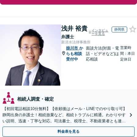
浅井 裕貴
静岡県
インタビュ
ーを見る
弁護士
新清水法律事務所
営業時
掛川市
か
面談方法(対面・電
らも相談
話・ビデオなど)は
間：本日
受付中
応相談
定休日
相続人調査・確定
【初回電話相談10分無料】【依頼後はメール・LINEでのやり取り可】
静岡出身の弁護士！相続放棄など、相続トラブルに精通。わかりやす
い説明、迅速・丁寧な対応。司法書士、税理士、不動産業者とも連携
し、遺産相続をトータルサポート【完全個室相談】
料金表を見る