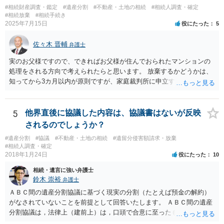
#相続財産調査・鑑定
#遺産分割
#不動産・土地の相続
#相続人調査・確定
#相続放棄
#相続手続き
2025年7月15日
役にたった
5
佐々木 晋輔
弁護士
実のお父様ですので、できればお父様が住んでおられたマンションの
処理をされる方向で考えられたらと思います。 放棄するかどうかは、
知ってから3カ月以内が原則ですが、家庭裁判所に申立すれば3カ月の
期間を伸長することができます。 その間に、財産の状況を調査して、
放棄するかどうか決めることができます。 銀行やサラ金が数年も放置
することはありませんので、数年後に借金が発見される可能性はほぼ
5
他界直後に協議した内容は、協議書はないが反映
ありません。 なお、私が扱った相続放棄を検討していた案件で、期間
されるのでしょうか？
伸長して調査したところ、サラ金に対する過払金など相当な財産が見
#遺産分割
#協議
#不動産・土地の相続
#遺留分侵害額請求・放棄
つかったため相続したという事例がありました。
#相続人調査・確定
2018年1月24日
役にたった
10
相続・遺言に強い弁護士
鈴木 崇裕
弁護士
ＡＢＣ間の遺産分割協議に基づく現実の分割（たとえば預金の解約）
がなされていないことを前提として回答いたします。 ＡＢＣ間の遺産
分割協議は，法律上（建前上）は，口頭で合意に至ったものであって
も有効です。 しかし，口頭で合意したことを立証する方法がありませ