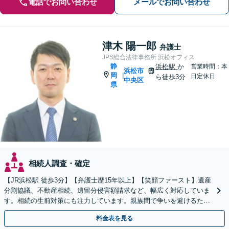
電話でお問い合わせ
メールでお問い合わせ
津木 陽一郎
弁護士
JPS総合法律事務所 浜松オフィス
静
浜松駅
か
営業時間：本
浜松市
岡
|
日定休日
ら徒歩3分
中央区
県
相続人調査・確定
【JR浜松駅 徒歩3分】【弁護士歴15年以上】【笑顔ファースト】遺産
分割協議、不動産相続、遺留分侵害額請求など、幅広く対応していま
す。相続の生前対策にも注力しています。親族間で争いを避けるため
にも、お早めにご相談ください。【初回面談無料】
料金表を見る