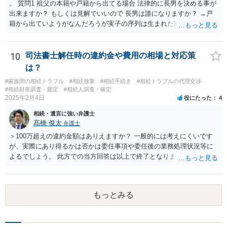
。 質問1 祖父の本籍や戸籍から出てる場合 法律的に長男を決める事が
出来ますか？ もしくは見解でいいので 長男は誰になりますか？ →戸
籍から出ていようがなんだろうが実子の序列は生まれた順ですから、
先方が後から生まれたならばお父様がお祖父様の長男です。 質問2 遺
書が腹違いの長男に向けてある場合 書かれてる内容が最優先にされる
のですか？ →遺書というのが、法律上の遺言の形式を守っている限り
10
司法書士解任時の違約金や費用の相場と対応策
はそのとおりです。 質問3 父が腹違いの長男に法律的に優位になれそ
は？
うな事はありますか？ →遺言が有効な場合、優位に立つことはできま
#家族間の相続トラブル
#相続放棄
#相続手続き
#相続トラブルの代理交渉
せんが、お祖父様が認知症であるなどの「遺言が作れないはずの事
#相続財産調査・鑑定
#相続人調査・確定
情」があるならば①遺言無効確認の訴えを起こすのは一つの手です。
2025年2月4日
役にたった
4
それができない場合は②遺留分侵害額請求で争うほかありません。 質
相続・遺言に強い弁護士
問4 相続トラブルの代理交渉は可能でしょうか。 →一般論としては可
髙橋 俊太
弁護士
能ですが、お伺いする内容ですとお祖父様が亡くなられた後に動くこ
とになるでしょう。
＞100万超えの違約金額はありえますか？ 一般的には考えにくいです
が、実際にあり得るかは否かは委任事項や委任後の業務処理状況等に
よるでしょう。 此方での当方回答は以上で終了となりますが、参考に
なりましたら幸いです。
もっとみる