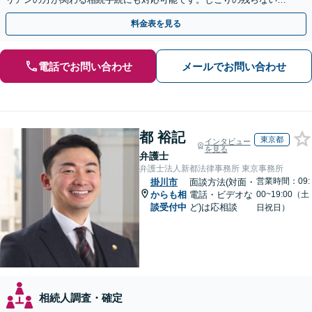
決を特に意識しています。
料金表を見る
電話でお問い合わせ
メールでお問い合わせ
都 裕記
東京都
インタビュー
を見る
弁護士
弁護士法人新都法律事務所 東京事務所
営業時間：09:
掛川市
面談方法(対面・
からも相
電話・ビデオな
00~19:00（土
談受付中
ど)は応相談
日祝日）
相続人調査・確定