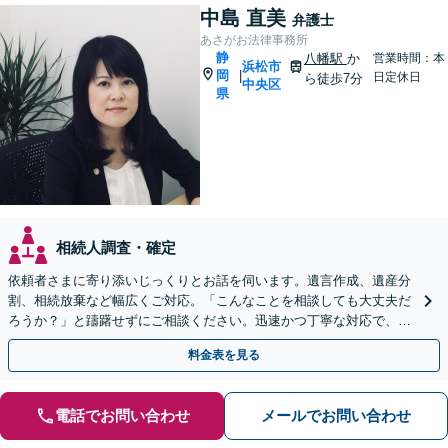
中島 直美
弁護士
あさがお法律事務所
静
八幡駅
か
営業時間：本
浜松市
岡
|
日定休日
ら徒歩7分
中央区
県
相続人調査・確定
依頼者さまに寄り添いじっくりとお話を伺います。遺言作成、遺産分
割、相続放棄など幅広くご対応。「こんなことを相談しても大丈夫だ
ろうか？」と躊躇せずにご相談ください。迅速かつ丁寧な対応で、今
後の親族関係も考慮しながら進めます。
料金表を見る
電話でお問い合わせ
メールでお問い合わせ