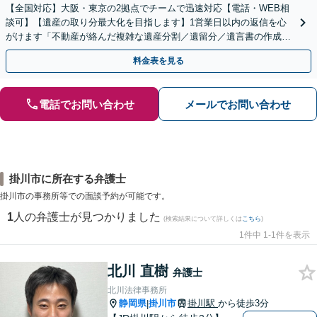
【全国対応】大阪・東京の2拠点でチームで迅速対応【電話・WEB相
談可】【遺産の取り分最大化を目指します】1営業日以内の返信を心
がけます「不動産が絡んだ複雑な遺産分割／遺留分／遺言書の作成・
執行／事業承継など、お任せください」【休日相談あり】
料金表を見る
電話でお問い合わせ
メールでお問い合わせ
掛川市に所在する弁護士
掛川市の事務所等での面談予約が可能です。
1
人の弁護士が見つかりました
(検索結果について詳しくは
こちら
)
1件中 1-1件を表示
北川 直樹
弁護士
北川法律事務所
静岡県
掛川市
掛川駅
から徒歩3分
|