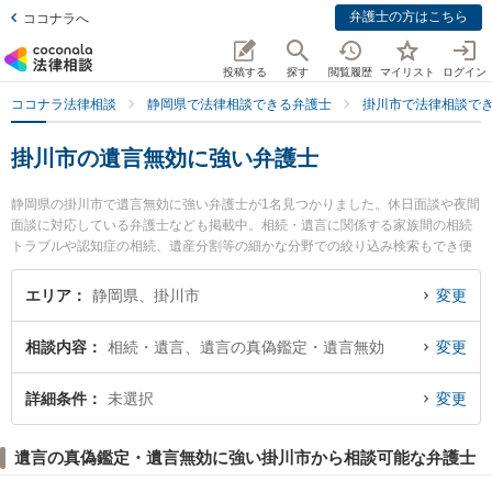
弁護士の方はこちら
ココナラへ
投稿する
探す
閲覧履歴
マイリスト
ログイン
ココナラ法律相談
静岡県で法律相談できる弁護士
掛川市で法律相談で
掛川市の遺言無効に強い弁護士
静岡県の掛川市で遺言無効に強い弁護士が1名見つかりました。休日面談や夜間
面談に対応している弁護士なども掲載中。相続・遺言に関係する家族間の相続
トラブルや認知症の相続、遺産分割等の細かな分野での絞り込み検索もでき便
利です。特に北川法律事務所の北川 直樹弁護士のプロフィール情報や弁護士費
用、強みなどが注目されています。『掛川市で土日や夜間に発生した遺言無効
エリア
静岡県、掛川市
変更
のトラブルを今すぐに弁護士に相談したい』『遺言無効のトラブル解決の実績
豊富な近くの弁護士を検索したい』『初回相談無料で遺言無効を法律相談でき
相談内容
相続・遺言、遺言の真偽鑑定・遺言無効
変更
る掛川市内の弁護士に相談予約したい』などでお困りの相談者さんにおすすめ
です。
詳細条件
未選択
変更
遺言の真偽鑑定・遺言無効に強い掛川市から相談可能な弁護士