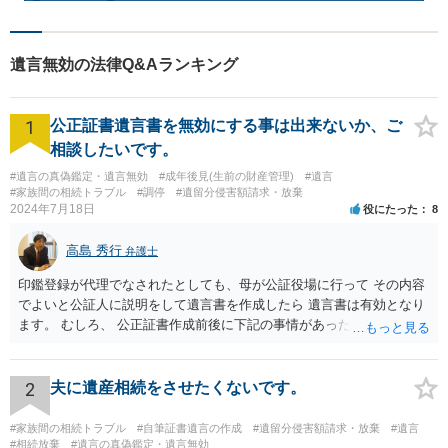
遺言無効の法律Q&Aランキング
1
公正証書遺言書を無効にする事は出来ないか、ご
相談したいです。
#遺言の真偽鑑定・遺言無効
#成年後見(生前の財産管理)
#遺言
#家族間の相続トラブル
#調停
#遺留分侵害額請求・放棄
2024年7月18日
役にたった
8
高島 秀行
弁護士
印鑑登録が代理でなされたとしても、母が公証役場に行って その内容
でよいと公証人に説明をして遺言書を作成したら 遺言書は有効となり
ます。 むしろ、 公正証書作成前後に下記の事情があったことが証明で
きれば判断能力がなく 無効だったと主張することが可能です。 翌年1
月に携帯が新しくなった母からの第一声は「ここにいたら殺される」
「面会に来てくれ」で、長男に聞くと「面会は出来ない。俺は携帯電
2
夫に遺産相続をさせたくないです。
話の使い方を教える為に会っている」「母の話は聞かなくて良い」と
電話が切れました。その後の電話でも「食事に毒が入っている」「体
#家族間の相続トラブル
#自筆証書遺言の作成
#遺留分侵害額請求・放棄
#遺言
にチップが埋められている」等、おかしかったです。 当時の診療記
#相続放棄
#遺言の真偽鑑定・遺言無効