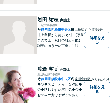
を手掛けております。相続・
遺言・債務整理・交通事故・
成年後見、その他、お気軽に
ご相談ください。あなたのお
岩田 祐志
弁護士
悩みを全力でサポートさせて
上島法律事務所
頂きます。
静岡県
浜松市中央区
上島駅
から徒歩5分
|
【上島駅から徒歩3分】【事前
詳細を見
予約で土日祝日の対応可能】
る
誠実に向き合い丁寧にご説明
します。
渡邊 萌香
弁護士
渡辺昭法律事務所
静岡県
浜松市中央区
遠州病院駅
から徒歩6分
|
◆◇◆スピーディーな対応◆
詳細を見
◇◆話しやすい雰囲気◆◇◆
る
お悩みの方はまずご相談くだ
さい。