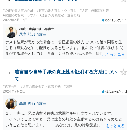
#公正証書遺言の作成
#遺言の書き直し・やり直し
#遺言
#相続税対策
#家族間の相続トラブル
#遺言の真偽鑑定・遺言無効
2022年6月17日
役にたった
5
相続・遺言に強い弁護士
尾畠 弘典
弁護士
テスト結果が悪かった場合は、公正証書の効力について後々問題が生
じる（無効など）可能性があると思います。 他に公正証書の効力に問
題が出る場合としては、強迫により作成された場合、錯誤（勘違い）
の場合などがあります。 遺言の対象となる財産の多寡などにもよりま
すが、弁護士に作成を依頼する場合は、１０～数十万円程度になるケ
ースが多いと思います。 報酬体系は、弁護士ごとに異なりますので一
5
遺言書や自筆手紙の真正性を証明する方法につい
律の基準はありません。
て
#遺産分割
#遺言の真偽鑑定・遺言無効
#調停
2024年7月2日
役にたった
2
高島 秀行
弁護士
１． 実は、兄に遺留分侵害請求調停を申し立てられています。
そういうことですと、兄は遺言の無効を主張するのはあきらめたと
いうことだと思います。 あなたは、兄の特別受益について立証し