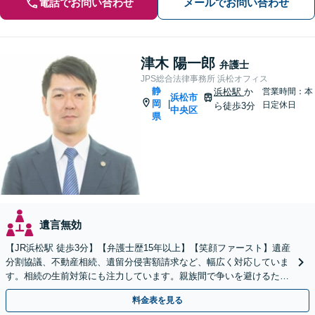
電話でお問い合わせ
メールでお問い合わせ
津木 陽一郎
弁護士
JPS総合法律事務所 浜松オフィス
静
浜松駅
か
営業時間：本
浜松市
岡
|
日定休日
ら徒歩3分
中央区
県
遺言無効
【JR浜松駅 徒歩3分】【弁護士歴15年以上】【笑顔ファースト】遺産
分割協議、不動産相続、遺留分侵害額請求など、幅広く対応していま
す。相続の生前対策にも注力しています。親族間で争いを避けるため
にも、お早めにご相談ください。【初回面談無料】
料金表を見る