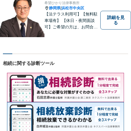
希望ひかり法律事務所
静岡県
浜松市中央区
|
【法テラス利用可】【無料駐
詳細を見
車場有】 【休日・夜間面談
る
可】ご希望の方は、お問合せ
時にご相談ください。 ◆個人
の負債整理は、初回1時間相談
料無料◆
相続に関する診断ツール