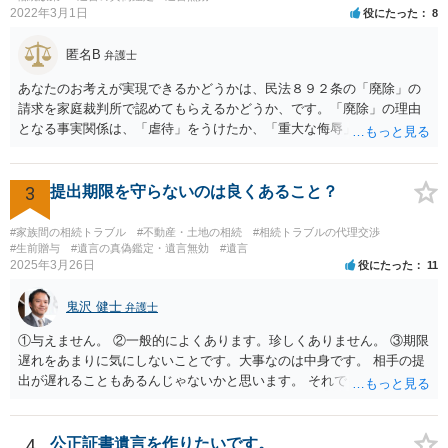
2022年3月1日
役にたった
8
録、介護認定の資料、介護記録を取得して 弁護士に面談で相談された
方がよいと思います。
匿名B
弁護士
あなたのお考えが実現できるかどうかは、民法８９２条の「廃除」の
請求を家庭裁判所で認めてもらえるかどうか、です。「廃除」の理由
となる事実関係は、「虐待」をうけたか、「重大な侮辱」を受けた
か、推定相続人たる夫に「その他著しい非行」があったか否かです。
「廃除」は遺言でも可能です（民法８９３条）。 弁護士に具体的な事
情を話して相談して、「廃除」が可能か、実際に法律相談を受けるこ
3
提出期限を守らないのは良くあること？
とをお勧めします。
#家族間の相続トラブル
#不動産・土地の相続
#相続トラブルの代理交渉
#生前贈与
#遺言の真偽鑑定・遺言無効
#遺言
2025年3月26日
役にたった
11
鬼沢 健士
弁護士
①与えません。 ②一般的によくあります。珍しくありません。 ③期限
遅れをあまりに気にしないことです。大事なのは中身です。 相手の提
出が遅れることもあるんじゃないかと思います。 それでもあなた有利
にはなりません。
4
公正証書遺言を作りたいです。