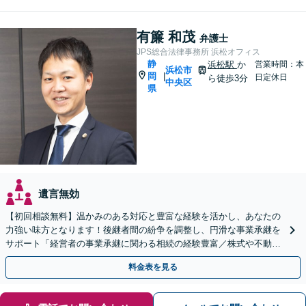
有簾 和茂
弁護士
JPS総合法律事務所 浜松オフィス
静
浜松駅
か
営業時間：本
浜松市
岡
|
日定休日
ら徒歩3分
中央区
県
遺言無効
【初回相談無料】温かみのある対応と豊富な経験を活かし、あなたの
力強い味方となります！後継者間の紛争を調整し、円滑な事業承継を
サポート「経営者の事業承継に関わる相続の経験豊富／株式や不動産
の名義変更など、事業承継特有の資産管理の問題に精通」
料金表を見る