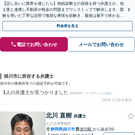
【話し合いに限界を感じたら】相続診断士の資格を持つ弁護士が、他
士業と連携し不動産や税金の問題までワンストップで解決します。図
解を用いた丁寧な説明で複雑な事情を紐解き、最後は握手で終わる円
満な解決へ導きます。【東海エリア・神奈川県対応】
料金表を見る
電話でお問い合わせ
メールでお問い合わせ
掛川市に所在する弁護士
掛川市の事務所等での面談予約が可能です。
1
人の弁護士が見つかりました
(検索結果について詳しくは
こちら
)
1件中 1-1件を表示
北川 直樹
弁護士
北川法律事務所
静岡県
掛川市
掛川駅
から徒歩3分
|