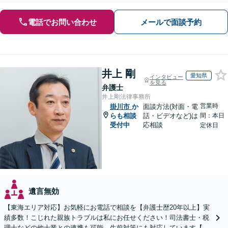
電話でお問い合わせ
メールで面談予約
井上 剛
愛知県
インタビュー
を見る
弁護士
井上剛法律事務所
営業時
掛川市
か
面談方法(対面・電
らも相談
話・ビデオなど)は
間：本日
受付中
応相談
定休日
遺言無効
【東海エリア対応】お気軽にお電話で相談を【弁護士歴20年以上】実
績多数！こじれた親族トラブルは私にお任せください！司法書士・税
理士などの他士業との連携も可能。生前対策にも対応しています【夜