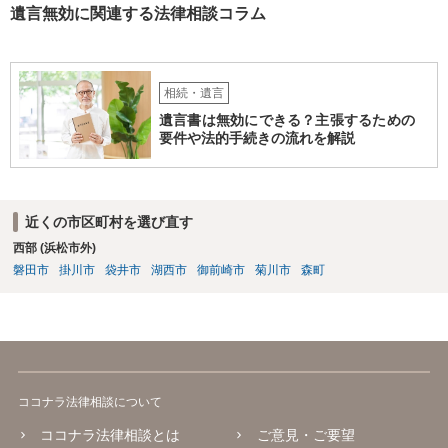
遺言無効に関連する法律相談コラム
相続・遺言
遺言書は無効にできる？主張するための
要件や法的手続きの流れを解説
近くの市区町村を選び直す
西部 (浜松市外)
磐田市
掛川市
袋井市
湖西市
御前崎市
菊川市
森町
ココナラ法律相談について
ココナラ法律相談とは
ご意見・ご要望