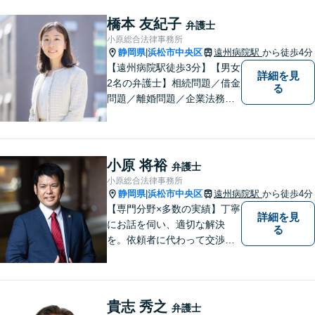
橋本 友紀子
弁護士
小原総合法律事務所
静岡県
浜松市中央区
遠州病院駅
から徒歩4分
|
【遠州病院駅徒歩3分】【男女
詳細を見
2名の弁護士】相続問題／借金
る
問題／離婚問題／企業法務な
ど、幅広く対応。お困りの方
はお気軽にご相談ください。
小原 将裕
弁護士
小原総合法律事務所
静岡県
浜松市中央区
遠州病院駅
から徒歩4分
|
【専門分野×多数の実績】丁寧
詳細を見
にお話を伺い、適切な解決
る
を。依頼者に代わって交渉・
裁判を行います。まずはご相
談だけでも結構です。お気軽
にご相談下さい。【男女2名の
法律事務所】
貴志 秀之
弁護士