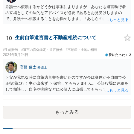
から３年が経過しているとのことですので、早急に戸籍、遺言の有
無、不動産登記、遺産分割協議書の有無を確認した方がよいでしょ
弁護士へ依頼するかどうかは事案によりますが、あなたも遺言執行者
う。特に、お姉様側だけで不動産名義を変更している場合、遺言があ
の立場としての法的なアドバイスが必要であるとお見受けしますの
ったのか、遺産分割協議書が作成されているのか、奥様の署名押印が
で、弁護士へ相談することをお勧めします。「あちらの弁護士」（元
あるのかが重要です。奥様が何も署名していないのであれば、遺留分
嫁と娘の弁護士のことでしょうか）へ聴いても、自分に有利な主張や
以前に、法定相続分や遺産分割未了の問題として整理すべき場合もあ
誘導しかしてこないと思います。
ります。 奥様において戸籍謄本、不動産登記簿、固定資産評価証明
10
生前自筆遺言書と不動産相続について
書、遺言書の有無等を確認し、弁護士に個別に相談した方がよいと思
われます。
#生前贈与
#遺言の真偽鑑定・遺言無効
#不動産・土地の相続
2024年5月24日
役にたった
2
髙橋 俊太
弁護士
＞父が元気な時に自筆遺言書を書いたのですが今は身体が不自由で公
正役場に行く事が出来ず ＞保管してもらえません。 公証役場に連絡を
して相談し、自宅や病院などに公証人に出張してもらって公正証書を
作成するという方法もあります。また、相談して証人を用意してもら
うことも可能です。 ＞不動産名義を父から母に名義変更しておいた方
がいいのではと考えていますがどう思いますか？ 詳細が不明であり何
もっとみる
とも言えないのですが、遺言内容との関わりもあると思いますので、
弁護士に事情等を説明して個別に相談した方がよいように思います。