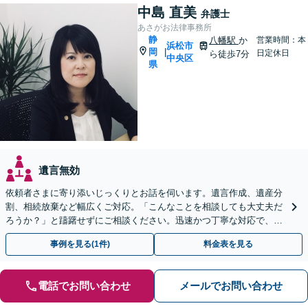
中島 直美
弁護士
あさがお法律事務所
静
八幡駅
か
営業時間：本
浜松市
岡
|
日定休日
ら徒歩7分
中央区
県
遺言無効
依頼者さまに寄り添いじっくりとお話を伺います。遺言作成、遺産分
割、相続放棄など幅広くご対応。「こんなことを相談しても大丈夫だ
ろうか？」と躊躇せずにご相談ください。迅速かつ丁寧な対応で、今
後の親族関係も考慮しながら進めます。
事例を見る(1件)
料金表を見る
電話でお問い合わせ
メールでお問い合わせ