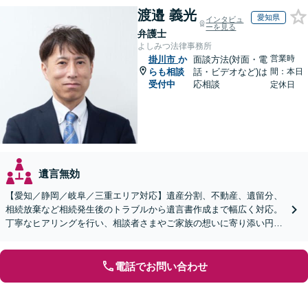
渡邉 義光
愛知県
インタビュ
ーを見る
弁護士
よしみつ法律事務所
営業時
掛川市
か
面談方法(対面・電
らも相談
話・ビデオなど)は
間：本日
受付中
応相談
定休日
遺言無効
【愛知／静岡／岐阜／三重エリア対応】遺産分割、不動産、遺留分、
相続放棄など相続発生後のトラブルから遺言書作成まで幅広く対応。
丁寧なヒアリングを行い、相談者さまやご家族の想いに寄り添い円滑
な解決へ導きます【オンライン面談OK】【休日相談可】
電話でお問い合わせ