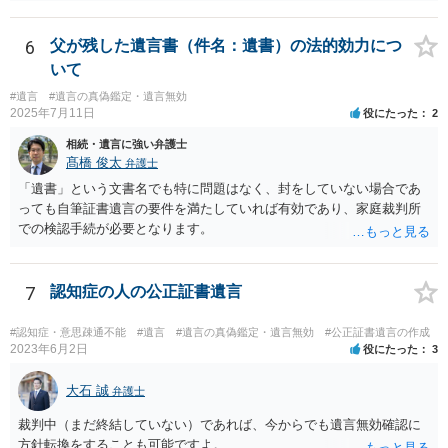
て、遺留分の問題を解決すればよいと思います。 弁護士に面談で
詳しい事情を話して相談された方がよいと思います。
6
父が残した遺言書（件名：遺書）の法的効力につ
いて
#遺言
#遺言の真偽鑑定・遺言無効
2025年7月11日
役にたった
2
相続・遺言に強い弁護士
髙橋 俊太
弁護士
「遺書」という文書名でも特に問題はなく、封をしていない場合であ
っても自筆証書遺言の要件を満たしていれば有効であり、家庭裁判所
での検認手続が必要となります。
7
認知症の人の公正証書遺言
#認知症・意思疎通不能
#遺言
#遺言の真偽鑑定・遺言無効
#公正証書遺言の作成
2023年6月2日
役にたった
3
大石 誠
弁護士
裁判中（まだ終結していない）であれば、今からでも遺言無効確認に
方針転換をすることも可能ですよ。