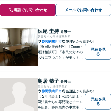
電話でお問い合わせ
メールでお問い合わせ
妹尾 圭持
弁護士
磐田リベルラ法律事務所
静岡県
磐田市
磐田駅
から徒歩4分
|
【磐田駅徒歩5分】【Zoom・
詳細を見
電話相談可】「市民の方々の
る
お役に立つこと」がモットー
です。英語対応可で、海外の
事件に精通する弁護士。離
婚・刑事・交通事故など、あ
らゆる問題に真摯に向き合っ
鳥居 恭子
弁護士
てまいります。【駐車場あ
島田みらい法律事務所
り】
静岡県
島田市
島田駅
から徒歩3分
|
【女性弁護士】公認会計士・
詳細を見
司法書士らの専門職とチーム
る
を組み、静岡県内の事業承継