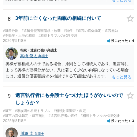
8
3年前に亡くなった両親の相続に付いて
#遺産分割
#遺留分侵害額請求・放棄
#調停
#遺言の真偽鑑定・遺言無効
#不動産・土地の相続
#相続トラブルの代理交渉
2026年5月8日
役にたった
4
相続・遺言に強い弁護士
髙橋 俊太
弁護士
奥様が被相続人の子である場合、原則として相続人であり、遺言等に
よって奥様の取得分がない、又は著しく少ない内容になっている場合
には、遺留分侵害額請求を検討できる可能性があります。ただし、
「相続は３年以内」という説明は、遺留分そのものではなく、相続登
記の義務化に関する説明と混同されている可能性があります。相続登
記については、不動産を相続で取得したことを知った日から３年以内
9
遺言執行者にも弁護士をつけたほうがかいいので
に申請する義務があります。一方、遺留分侵害額請求は、相続開始お
しょうか？
よび遺留分を侵害する贈与・遺贈があったことを知った時から１年で
#遺言
#家族間の相続トラブル
#相続財産調査・鑑定
時効にかかります。また、相続開始から１０年が経過すると、認識の
#遺言の真偽鑑定・遺言無効
#遺言執行者の選任
#相続トラブルの代理交渉
有無にかかわらず行使できなくなります。 奥様がご両親の死亡を最近
2025年8月8日
役にたった
3
まで知らなかったのであれば、少なくとも「知った時から１年」の時
効がいつから進むかは慎重に検討する必要があります。ただし、死亡
川添 圭
弁護士