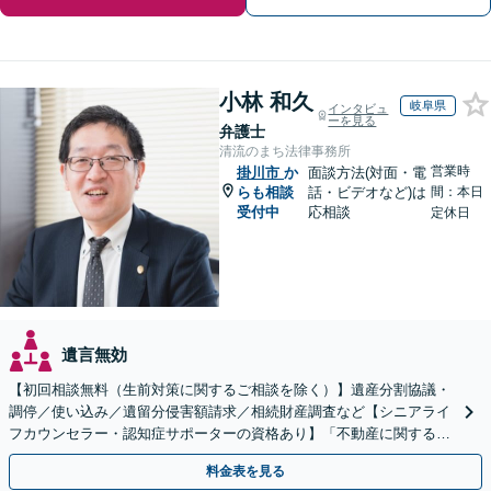
小林 和久
岐阜県
インタビュ
ーを見る
弁護士
清流のまち法律事務所
営業時
掛川市
か
面談方法(対面・電
らも相談
話・ビデオなど)は
間：本日
受付中
応相談
定休日
遺言無効
【初回相談無料（生前対策に関するご相談を除く）】遺産分割協議・
調停／使い込み／遺留分侵害額請求／相続財産調査など【シニアライ
フカウンセラー・認知症サポーターの資格あり】「不動産に関する相
続もお任せください」【当日・夜間相談可（要相談）】
料金表を見る