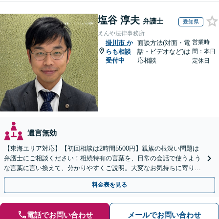
塩谷 淳夫
弁護士
愛知県
えんや法律事務所
営業時
掛川市
か
面談方法(対面・電
らも相談
話・ビデオなど)は
間：本日
受付中
応相談
定休日
遺言無効
【東海エリア対応】【初回相談は2時間5500円】親族の根深い問題は
弁護士にご相談ください！相続特有の言葉を、日常の会話で使うよう
な言葉に言い換えて、分かりやすくご説明。大変なお気持ちに寄り添
い、納得できる解決を目指します
料金表を見る
電話でお問い合わせ
メールでお問い合わせ