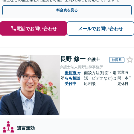
間・休日面談可】【完全個室・秘密厳守】
料金表を見る
電話でお問い合わせ
メールでお問い合わせ
長野 修一
弁護士
静岡県
弁護士法人長野法律事務所
営業時
掛川市
か
面談方法(対面・電
らも相談
話・ビデオなど)は
間：本日
受付中
応相談
定休日
遺言無効