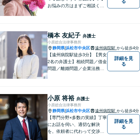
る
お悩みの方はまずご相談くだ
さい。
橋本 友紀子
弁護士
小原総合法律事務所
静岡県
浜松市中央区
遠州病院駅
から徒歩4分
|
【遠州病院駅徒歩3分】【男女
詳細を見
2名の弁護士】相続問題／借金
る
問題／離婚問題／企業法務な
ど、幅広く対応。お困りの方
はお気軽にご相談ください。
小原 将裕
弁護士
小原総合法律事務所
静岡県
浜松市中央区
遠州病院駅
から徒歩4分
|
【専門分野×多数の実績】丁寧
詳細を見
にお話を伺い、適切な解決
る
を。依頼者に代わって交渉・
裁判を行います。まずはご相