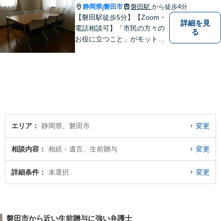
静岡県
磐田市
磐田駅
から徒歩4分
|
【磐田駅徒歩5分】【Zoom・
詳細を見
電話相談可】「市民の方々の
る
お役に立つこと」がモットー
です。英語対応可で、海外の
事件に精通する弁護士。離
婚・刑事・交通事故など、あ
らゆる問題に真摯に向き合っ
てまいります。【駐車場あ
り】
エリア
静岡県、磐田市
変更
相談内容
相続・遺言、生前贈与
変更
詳細条件
未選択
変更
磐田市から近い生前贈与に強い弁護士