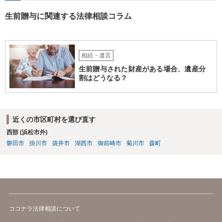
生前贈与に関連する法律相談コラム
相続・遺言
生前贈与された財産がある場合、遺産分
割はどうなる？
近くの市区町村を選び直す
西部 (浜松市外)
磐田市
掛川市
袋井市
湖西市
御前崎市
菊川市
森町
ココナラ法律相談について