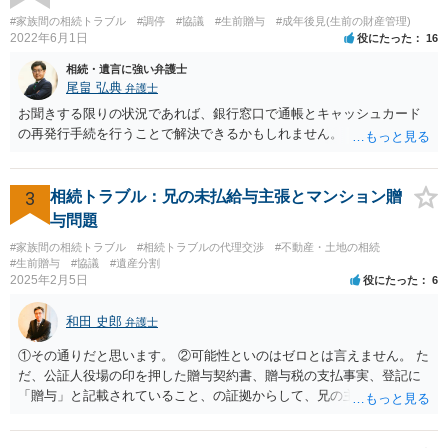
ご相談されるのもひとつの方法です。
#家族間の相続トラブル
#調停
#協議
#生前贈与
#成年後見(生前の財産管理)
2022年6月1日
役にたった
16
相続・遺言に強い弁護士
尾畠 弘典
弁護士
お聞きする限りの状況であれば、銀行窓口で通帳とキャッシュカード
の再発行手続を行うことで解決できるかもしれません。
3
相続トラブル：兄の未払給与主張とマンション贈
与問題
#家族間の相続トラブル
#相続トラブルの代理交渉
#不動産・土地の相続
#生前贈与
#協議
#遺産分割
2025年2月5日
役にたった
6
和田 史郎
弁護士
①その通りだと思います。 ②可能性といのはゼロとは言えません。 た
だ、公証人役場の印を押した贈与契約書、贈与税の支払事実、登記に
「贈与」と記載されていること、の証拠からして、兄の主張は通らな
いようには思います。 ③④その通りだと思います。 話し合いで折り合
わなければ、遺産分割調停を申し立てて進めるのがベターのような気