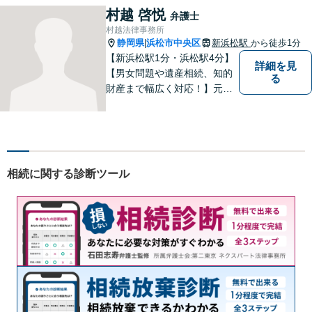
村越 啓悦
弁護士
村越法律事務所
静岡県
浜松市中央区
新浜松駅
から徒歩1分
|
【新浜松駅1分・浜松駅4分】
詳細を見
【男女問題や遺産相続、知的
る
財産まで幅広く対応！】元裁
判官のキャリアを生かし 「皆
様の納得のいく裁判の進め
方」 をご提案します。依頼者
様との信頼関係を第一に、事
件解決を推敲してまいりま
相続に関する診断ツール
す。