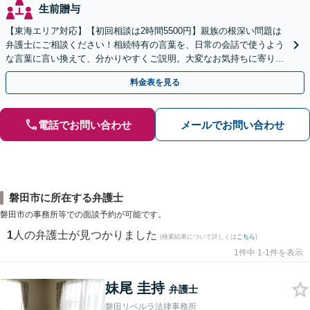
生前贈与
【東海エリア対応】【初回相談は2時間5500円】親族の根深い問題は
弁護士にご相談ください！相続特有の言葉を、日常の会話で使うよう
な言葉に言い換えて、分かりやすくご説明。大変なお気持ちに寄り添
い、納得できる解決を目指します
料金表を見る
電話でお問い合わせ
メールでお問い合わせ
磐田市に所在する弁護士
磐田市の事務所等での面談予約が可能です。
1
人の弁護士が見つかりました
(検索結果について詳しくは
こちら
)
1件中 1-1件を表示
妹尾 圭持
弁護士
磐田リベルラ法律事務所