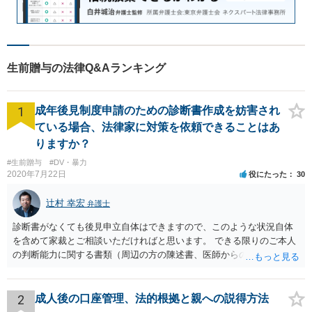
生前贈与の法律Q&Aランキング
1
成年後見制度申請のための診断書作成を妨害され
ている場合、法律家に対策を依頼できることはあ
りますか？
#生前贈与
#DV・暴力
2020年7月22日
役にたった
30
辻村 幸宏
弁護士
診断書がなくても後見申立自体はできますので、このような状況自体
を含めて家裁とご相談いただければと思います。 できる限りのご本人
の判断能力に関する書類（周辺の方の陳述書、医師からの聴取書等）
を整え、家裁の鑑定を経る前提で鑑定費用の予納金を用意し、申立て
をしていただければそこから先は進むのではないかと存じます。 ま
た、Aさんの意向を酌みすぎるあまりに後見申立ができない状況にして
2
成人後の口座管理、法的根拠と親への説得方法
いる施設の問題もありますので、当該地域の地域包括支援センターに