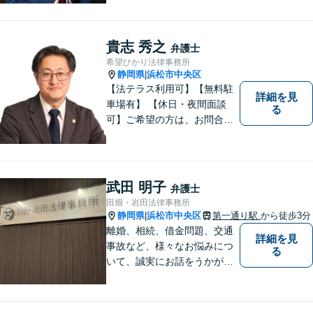
談だけでも結構です。お気軽
にご相談下さい。【男女2名の
法律事務所】
貴志 秀之
弁護士
希望ひかり法律事務所
静岡県
浜松市中央区
|
【法テラス利用可】【無料駐
詳細を見
車場有】 【休日・夜間面談
る
可】ご希望の方は、お問合せ
時にご相談ください。 ◆個人
の負債整理は、初回1時間相談
料無料◆
武田 明子
弁護士
田畑・岩田法律事務所
静岡県
浜松市中央区
第一通り駅
から徒歩3分
|
離婚、相続、借金問題、交通
詳細を見
事故など、様々なお悩みにつ
る
いて、誠実にお話をうかが
い、丁寧かつ迅速な問題解決
を目指します。まずはお気軽
にご相談下さい。