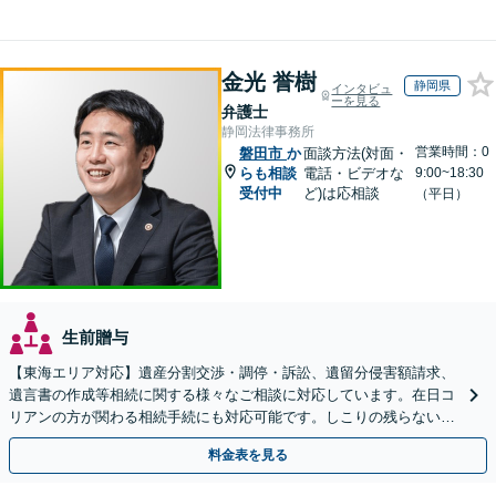
金光 誉樹
静岡県
インタビュ
ーを見る
弁護士
静岡法律事務所
営業時間：0
磐田市
か
面談方法(対面・
らも相談
電話・ビデオな
9:00~18:30
受付中
ど)は応相談
（平日）
生前贈与
【東海エリア対応】遺産分割交渉・調停・訴訟、遺留分侵害額請求、
遺言書の作成等相続に関する様々なご相談に対応しています。在日コ
リアンの方が関わる相続手続にも対応可能です。しこりの残らない解
決を特に意識しています。
料金表を見る