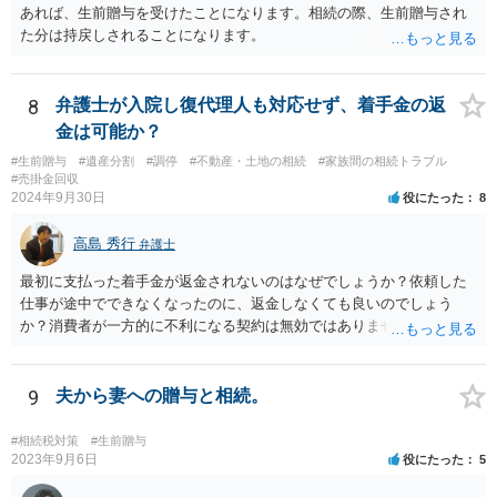
除条件 慈善団体への寄附を予約しつつ、資金不足時は解除できる条項
あれば、生前贈与を受けたことになります。相続の際、生前贈与され
を設定。 などがあり得るかと思われます。
た分は持戻しされることになります。
8
弁護士が入院し復代理人も対応せず、着手金の返
金は可能か？
#生前贈与
#遺産分割
#調停
#不動産・土地の相続
#家族間の相続トラブル
#売掛金回収
2024年9月30日
役にたった
8
高島 秀行
弁護士
最初に支払った着手金が返金されないのはなぜでしょうか？依頼した
仕事が途中でできなくなったのに、返金しなくても良いのでしょう
か？消費者が一方的に不利になる契約は無効ではありませんか？
着手金は、前の弁護士が倒れるまでにやった仕事に応じて清算する義
務があると思います。 倒れた弁護士が所属する弁護士会に相談さ
れた方がよいと思います。 倒れた弁護士は脳梗塞で倒れたようで
9
夫から妻への贈与と相続。
すが、 判断能力があり、復代理を倒れた弁護士の判断で復代理を
選任したのか 即ち、復代理人の選任は有効なのかという問題もあ
#相続税対策
#生前贈与
ると思います。
2023年9月6日
役にたった
5