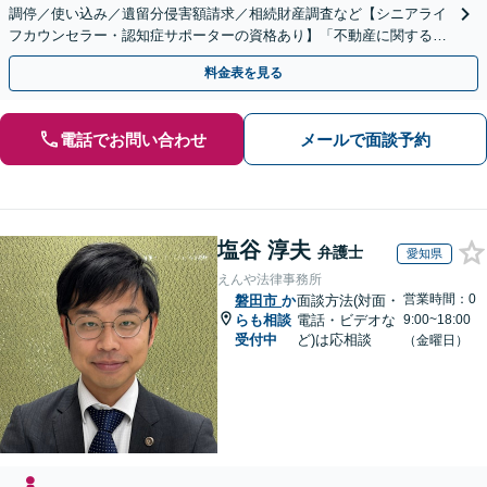
調停／使い込み／遺留分侵害額請求／相続財産調査など【シニアライ
フカウンセラー・認知症サポーターの資格あり】「不動産に関する相
続もお任せください」【当日・夜間相談可（要相談）】
料金表を見る
電話でお問い合わせ
メールで面談予約
塩谷 淳夫
弁護士
愛知県
えんや法律事務所
営業時間：0
磐田市
か
面談方法(対面・
らも相談
電話・ビデオな
9:00~18:00
受付中
ど)は応相談
（金曜日）