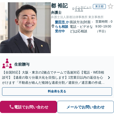
都 裕記
東京都
インタビュー
を見る
弁護士
弁護士法人新都法律事務所 東京事務所
営業時間：0
磐田市
か
面談方法(対面・
らも相談
電話・ビデオな
9:00~19:00
受付中
ど)は応相談
（平日）
生前贈与
【全国対応】大阪・東京の2拠点でチームで迅速対応【電話・WEB相
談可】【遺産の取り分最大化を目指します】1営業日以内の返信を心
がけます「不動産が絡んだ複雑な遺産分割／遺留分／遺言書の作成・
執行／事業承継など、お任せください」【休日相談あり】
料金表を見る
電話でお問い合わせ
メールでお問い合わせ