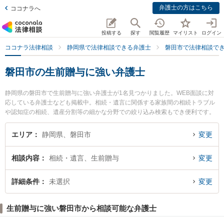
弁護士の方はこちら
ココナラへ
投稿する
探す
閲覧履歴
マイリスト
ログイン
ココナラ法律相談
静岡県で法律相談できる弁護士
磐田市で法律相談で
磐田市の生前贈与に強い弁護士
静岡県の磐田市で生前贈与に強い弁護士が1名見つかりました。WEB面談に対
応している弁護士なども掲載中。相続・遺言に関係する家族間の相続トラブル
や認知症の相続、遺産分割等の細かな分野での絞り込み検索もでき便利です。
特に磐田リベルラ法律事務所の妹尾 圭持弁護士のプロフィール情報や弁護士費
用、強みなどが注目されています。『磐田市で土日や夜間に発生した生前贈与
エリア
静岡県、磐田市
変更
のトラブルを今すぐに弁護士に相談したい』『生前贈与のトラブル解決の実績
豊富な近くの弁護士を検索したい』『初回相談無料で生前贈与を法律相談でき
相談内容
相続・遺言、生前贈与
変更
る磐田市内の弁護士に相談予約したい』などでお困りの相談者さんにおすすめ
です。
詳細条件
未選択
変更
生前贈与に強い磐田市から相談可能な弁護士