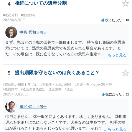
がしますね。
4
相続についての遺産分割
#遺産分割
#生前贈与
2022年6月8日
役にたった
10
中條 秀和
弁護士
まず、先ほどの当職の回答で一部修正します。 持ち戻し免除の意思表
示については、黙示の意思表示でも認められる場合があります。 た
だ、その場合は、既に亡くなっている方の意思を推定することになり
ますので、なかなか立証のハードルは高いと思われます。それゆえ、
持ち戻し免除の意思表示は書面で明確にしておいていただくべきとい
う結論は変わりません。 誤解を与えるような回答でした。失礼しまし
5
提出期限を守らないのは良くあること？
た。 文言については、「〇〇に対する生前贈与による特別受益の持ち
戻しをすべて免除する」というのがオーソドックスなものですが、ご
#家族間の相続トラブル
#不動産・土地の相続
#相続トラブルの代理交渉
心配ならば、弁護士のところに行って、特別受益となりそうな贈与に
#生前贈与
#遺言の真偽鑑定・遺言無効
#遺言
2025年3月26日
役にたった
11
ついて説明した上で、適切な文言についてご相談してみてはいかがで
しょうか。
鬼沢 健士
弁護士
①与えません。 ②一般的によくあります。珍しくありません。 ③期限
遅れをあまりに気にしないことです。大事なのは中身です。 相手の提
出が遅れることもあるんじゃないかと思います。 それでもあなた有利