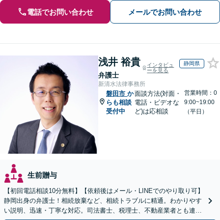
電話でお問い合わせ
メールでお問い合わせ
浅井 裕貴
静岡県
インタビュ
ーを見る
弁護士
新清水法律事務所
営業時間：0
磐田市
か
面談方法(対面・
らも相談
電話・ビデオな
9:00~19:00
受付中
ど)は応相談
（平日）
生前贈与
【初回電話相談10分無料】【依頼後はメール・LINEでのやり取り可】
静岡出身の弁護士！相続放棄など、相続トラブルに精通。わかりやす
い説明、迅速・丁寧な対応。司法書士、税理士、不動産業者とも連携