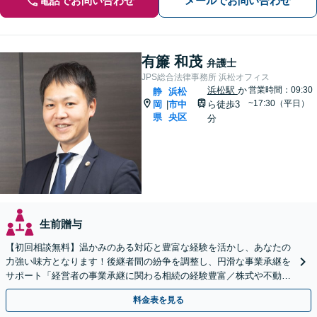
電話でお問い合わせ
メールでお問い合わせ
有簾 和茂
弁護士
JPS総合法律事務所 浜松オフィス
浜松駅
か
営業時間：09:30
静
浜松
~17:30（平日）
岡
市中
ら徒歩3
|
県
央区
分
生前贈与
【初回相談無料】温かみのある対応と豊富な経験を活かし、あなたの
力強い味方となります！後継者間の紛争を調整し、円滑な事業承継を
サポート「経営者の事業承継に関わる相続の経験豊富／株式や不動産
の名義変更など、事業承継特有の資産管理の問題に精通」
料金表を見る