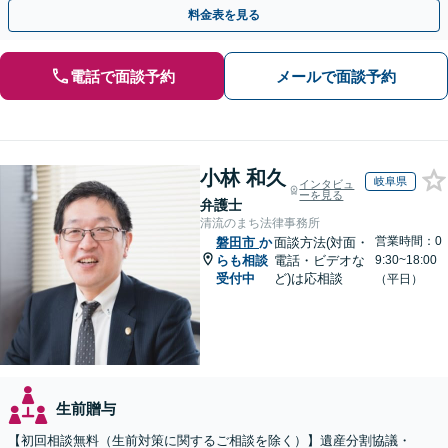
し、遺産相続をトータルサポート【完全個室相談】
料金表を見る
電話で面談予約
メールで面談予約
小林 和久
岐阜県
インタビュ
ーを見る
弁護士
清流のまち法律事務所
営業時間：0
磐田市
か
面談方法(対面・
らも相談
電話・ビデオな
9:30~18:00
受付中
ど)は応相談
（平日）
生前贈与
【初回相談無料（生前対策に関するご相談を除く）】遺産分割協議・