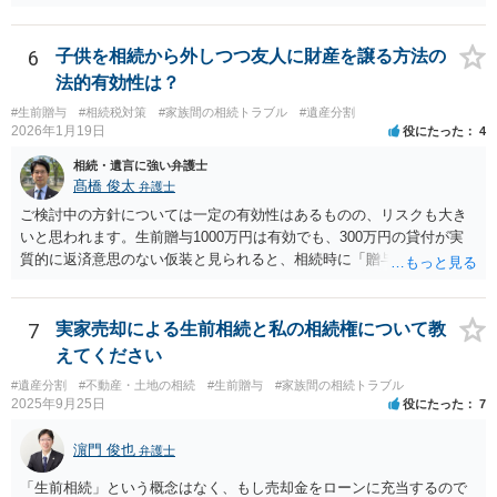
にはなりません。
6
子供を相続から外しつつ友人に財産を譲る方法の
法的有効性は？
#生前贈与
#相続税対策
#家族間の相続トラブル
#遺産分割
2026年1月19日
役にたった
4
相続・遺言に強い弁護士
髙橋 俊太
弁護士
ご検討中の方針については一定の有効性はあるものの、リスクも大き
いと思われます。生前贈与1000万円は有効でも、300万円の貸付が実
質的に返済意思のない仮装と見られると、相続時に「贈与」と評価さ
れ、子から遺留分侵害額請求を受ける可能性があります。 その他の方
法として考えられるものとしては、 ①信託（家族信託・目的信託） 財
産を信託口に移し、受託者（信頼できる友人や専門職）に管理させ、
7
実家売却による生前相続と私の相続権について教
・生存中はあなたの生活費・介護費に優先充当 ・残余を友人や慈善団
えてください
体へ と使途を厳格に指定。相続ではなく信託帰属になるため、子の関
#遺産分割
#不動産・土地の相続
#生前贈与
#家族間の相続トラブル
与を大きく排除できます。 ②遺言＋生命保険の組合せ 生活資金は手元
2025年9月25日
役にたった
7
に残し、余剰資金で受取人を友人・団体にした保険を活用。保険金は
相続財産とは別枠で、遺留分対策にも有効と思われます。 ③負担付死
濵門 俊也
弁護士
因贈与 「介護・見守り等を条件に、死亡時に財産を渡す」契約。条件
不履行なら無効にでき、老後の安心を担保できます。 ④ 寄附予約＋解
「生前相続」という概念はなく、もし売却金をローンに充当するので