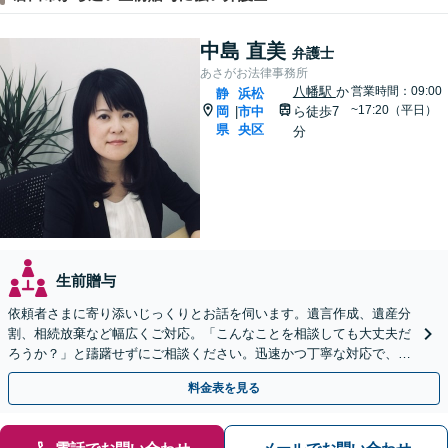
中島 直美
弁護士
あさがお法律事務所
八幡駅
か
営業時間：09:00
静
浜松
~17:20（平日）
岡
市中
ら徒歩7
|
県
央区
分
生前贈与
依頼者さまに寄り添いじっくりとお話を伺います。遺言作成、遺産分
割、相続放棄など幅広くご対応。「こんなことを相談しても大丈夫だ
ろうか？」と躊躇せずにご相談ください。迅速かつ丁寧な対応で、今
後の親族関係も考慮しながら進めます。
料金表を見る