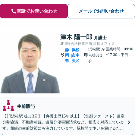
電話でお問い合わせ
メールでお問い合わせ
津木 陽一郎
弁護士
JPS総合法律事務所 浜松オフィス
浜松駅
か
営業時間：09:30
静
浜松
~17:30（平日）
岡
市中
ら徒歩3
|
県
央区
分
生前贈与
【JR浜松駅 徒歩3分】【弁護士歴15年以上】【笑顔ファースト】遺産
分割協議、不動産相続、遺留分侵害額請求など、幅広く対応していま
す。相続の生前対策にも注力しています。親族間で争いを避けるため
にも、お早めにご相談ください。【初回面談無料】