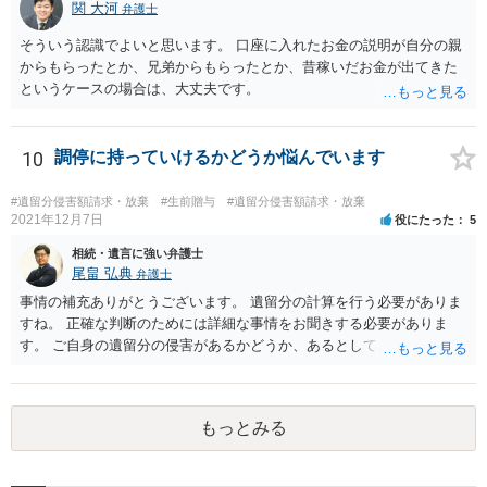
関 大河
弁護士
そういう認識でよいと思います。 口座に入れたお金の説明が自分の親
からもらったとか、兄弟からもらったとか、昔稼いだお金が出てきた
というケースの場合は、大丈夫です。
10
調停に持っていけるかどうか悩んでいます
#遺留分侵害額請求・放棄
#生前贈与
#遺留分侵害額請求・放棄
2021年12月7日
役にたった
5
相続・遺言に強い弁護士
尾畠 弘典
弁護士
事情の補充ありがとうございます。 遺留分の計算を行う必要がありま
すね。 正確な判断のためには詳細な事情をお聞きする必要がありま
す。 ご自身の遺留分の侵害があるかどうか、あるとしてどの程度の金
額となるかを正確に把握されたいのであれば、一度お近くの弁護士に
相談されるのが良いと思います。
もっとみる